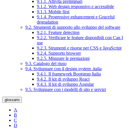
9.1.1. Attività preliminari
9.1.2. Web design responsivo e accessibile
9.1.3. Mobile first
9.1.4. Progressive enhancement e Graceful
degradation
9.2. Strumenti di supporto allo sviluppo del software
9.2.1. Feature detection
9.2.2. Verificare le feature disponibili con Can I
use
9.2.3. Strumenti e risorse per CSS e JavaScript
9.2.4. Supporto browser
9.2.5. Misurare le prestazioni
9.3. Catalogo del riuso
9.4. Sviluppare con il design system .italia
9.4.1. Il framework Bootstrap Italia
9.4.2. Il kit di sviluppo React
9.4.3. Il kit di sviluppo Angular
9.5. Sviluppare con i modelli di sito e servizi
glossario
A
B
C
D