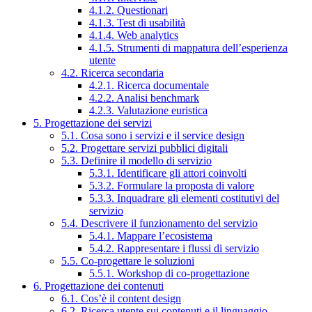
4.1.2. Questionari
4.1.3. Test di usabilità
4.1.4. Web analytics
4.1.5. Strumenti di mappatura dell’esperienza
utente
4.2. Ricerca secondaria
4.2.1. Ricerca documentale
4.2.2. Analisi benchmark
4.2.3. Valutazione euristica
5. Progettazione dei servizi
5.1. Cosa sono i servizi e il service design
5.2. Progettare servizi pubblici digitali
5.3. Definire il modello di servizio
5.3.1. Identificare gli attori coinvolti
5.3.2. Formulare la proposta di valore
5.3.3. Inquadrare gli elementi costitutivi del
servizio
5.4. Descrivere il funzionamento del servizio
5.4.1. Mappare l’ecosistema
5.4.2. Rappresentare i flussi di servizio
5.5. Co-progettare le soluzioni
5.5.1. Workshop di co-progettazione
6. Progettazione dei contenuti
6.1. Cos’è il content design
6.2. Ricerca utente sui contenuti e il linguaggio