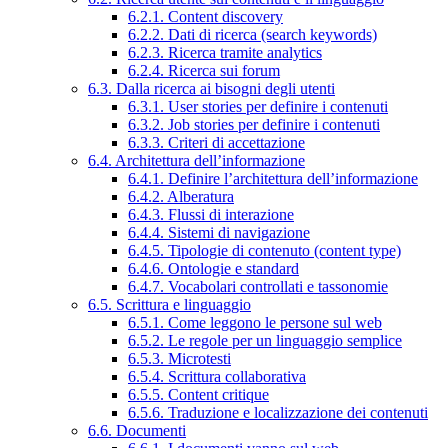
6.2.1. Content discovery
6.2.2. Dati di ricerca (search keywords)
6.2.3. Ricerca tramite analytics
6.2.4. Ricerca sui forum
6.3. Dalla ricerca ai bisogni degli utenti
6.3.1. User stories per definire i contenuti
6.3.2. Job stories per definire i contenuti
6.3.3. Criteri di accettazione
6.4. Architettura dell’informazione
6.4.1. Definire l’architettura dell’informazione
6.4.2. Alberatura
6.4.3. Flussi di interazione
6.4.4. Sistemi di navigazione
6.4.5. Tipologie di contenuto (content type)
6.4.6. Ontologie e standard
6.4.7. Vocabolari controllati e tassonomie
6.5. Scrittura e linguaggio
6.5.1. Come leggono le persone sul web
6.5.2. Le regole per un linguaggio semplice
6.5.3. Microtesti
6.5.4. Scrittura collaborativa
6.5.5. Content critique
6.5.6. Traduzione e localizzazione dei contenuti
6.6. Documenti