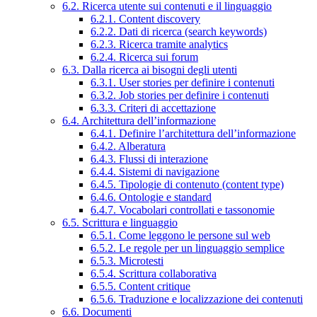
6.2. Ricerca utente sui contenuti e il linguaggio
6.2.1. Content discovery
6.2.2. Dati di ricerca (search keywords)
6.2.3. Ricerca tramite analytics
6.2.4. Ricerca sui forum
6.3. Dalla ricerca ai bisogni degli utenti
6.3.1. User stories per definire i contenuti
6.3.2. Job stories per definire i contenuti
6.3.3. Criteri di accettazione
6.4. Architettura dell’informazione
6.4.1. Definire l’architettura dell’informazione
6.4.2. Alberatura
6.4.3. Flussi di interazione
6.4.4. Sistemi di navigazione
6.4.5. Tipologie di contenuto (content type)
6.4.6. Ontologie e standard
6.4.7. Vocabolari controllati e tassonomie
6.5. Scrittura e linguaggio
6.5.1. Come leggono le persone sul web
6.5.2. Le regole per un linguaggio semplice
6.5.3. Microtesti
6.5.4. Scrittura collaborativa
6.5.5. Content critique
6.5.6. Traduzione e localizzazione dei contenuti
6.6. Documenti