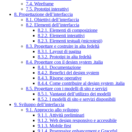
7.4. Wireframe
7.5. Prototipi interattivi
8. Progettazione dell’interfaccia
8.1. Obiettivi dell’interfaccia
8.2. Elementi dell’interfaccia
8.2.1. Elementi di composizione
8.2.2. Elementi interattivi
8.2.3. Elementi testuali (microtesti)
8.3. Progettare e costruire in alta fedeltà
8.3.1. Layout di pagina
8.3.2. Prototipi in alta fedeltà
8.4. Progettare con il design system .italia
8.4.1. Documentazione
8.4.2. Benefici del design system
8.4.3. Risorse operative
8.4.4. Come contribuire al design system .italia
8.5. Progettare con i modelli di sito e servizi
8.5.1. Vantaggi dell’utilizzo dei modelli
8.5.2. I modelli di sito e servizi disponibili
9. Sviluppo dell’interfaccia
9.1. Approccio allo sviluppo
9.1.1. Attività preliminari
9.1.2. Web design responsivo e accessibile
9.1.3. Mobile first
9.1.4. Progressive enhancement e Graceful