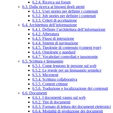
6.2.4. Ricerca sui forum
6.3. Dalla ricerca ai bisogni degli utenti
6.3.1. User stories per definire i contenuti
6.3.2. Job stories per definire i contenuti
6.3.3. Criteri di accettazione
6.4. Architettura dell’informazione
6.4.1. Definire l’architettura dell’informazione
6.4.2. Alberatura
6.4.3. Flussi di interazione
6.4.4. Sistemi di navigazione
6.4.5. Tipologie di contenuto (content type)
6.4.6. Ontologie e standard
6.4.7. Vocabolari controllati e tassonomie
6.5. Scrittura e linguaggio
6.5.1. Come leggono le persone sul web
6.5.2. Le regole per un linguaggio semplice
6.5.3. Microtesti
6.5.4. Scrittura collaborativa
6.5.5. Content critique
6.5.6. Traduzione e localizzazione dei contenuti
6.6. Documenti
6.6.1. I documenti vanno sul web
6.6.2. Tipi di documenti
6.6.3. Formato di lettura dei documenti elettronici
6.6.4. Modalità di produzione dei documenti