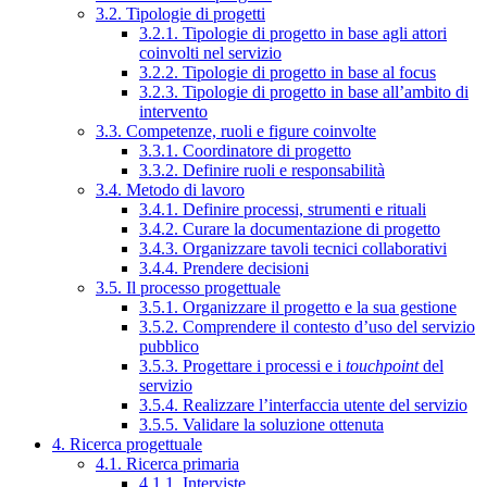
3.2. Tipologie di progetti
3.2.1. Tipologie di progetto in base agli attori
coinvolti nel servizio
3.2.2. Tipologie di progetto in base al focus
3.2.3. Tipologie di progetto in base all’ambito di
intervento
3.3. Competenze, ruoli e figure coinvolte
3.3.1. Coordinatore di progetto
3.3.2. Definire ruoli e responsabilità
3.4. Metodo di lavoro
3.4.1. Definire processi, strumenti e rituali
3.4.2. Curare la documentazione di progetto
3.4.3. Organizzare tavoli tecnici collaborativi
3.4.4. Prendere decisioni
3.5. Il processo progettuale
3.5.1. Organizzare il progetto e la sua gestione
3.5.2. Comprendere il contesto d’uso del servizio
pubblico
3.5.3. Progettare i processi e i
touchpoint
del
servizio
3.5.4. Realizzare l’interfaccia utente del servizio
3.5.5. Validare la soluzione ottenuta
4. Ricerca progettuale
4.1. Ricerca primaria
4.1.1. Interviste