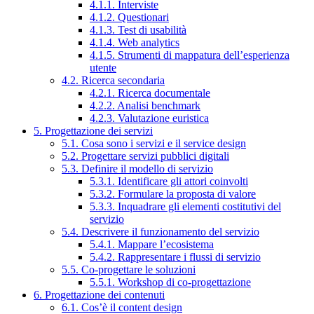
4.1.1. Interviste
4.1.2. Questionari
4.1.3. Test di usabilità
4.1.4. Web analytics
4.1.5. Strumenti di mappatura dell’esperienza
utente
4.2. Ricerca secondaria
4.2.1. Ricerca documentale
4.2.2. Analisi benchmark
4.2.3. Valutazione euristica
5. Progettazione dei servizi
5.1. Cosa sono i servizi e il service design
5.2. Progettare servizi pubblici digitali
5.3. Definire il modello di servizio
5.3.1. Identificare gli attori coinvolti
5.3.2. Formulare la proposta di valore
5.3.3. Inquadrare gli elementi costitutivi del
servizio
5.4. Descrivere il funzionamento del servizio
5.4.1. Mappare l’ecosistema
5.4.2. Rappresentare i flussi di servizio
5.5. Co-progettare le soluzioni
5.5.1. Workshop di co-progettazione
6. Progettazione dei contenuti
6.1. Cos’è il content design