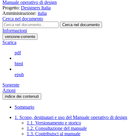
Manuale operativo di design
Progetto:
Designers Italia
Amministrazione:
italia
Cerca nel documento
Cerca nel documento
Informazioni
versione-corrente
Scarica
pdf
html
epub
Sorgente
Azioni
indice dei contenuti
Sommario
1. Scopo, destinatari e uso del Manuale operativo di design
1.1. Versionamento e storico
1.2. Consultazione del manuale
1.3. Contribuisci al manuale