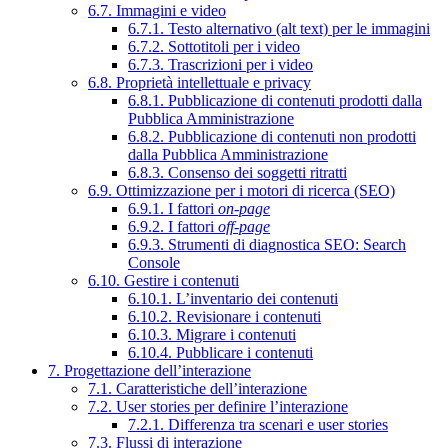
6.7. Immagini e video
6.7.1. Testo alternativo (alt text) per le immagini
6.7.2. Sottotitoli per i video
6.7.3. Trascrizioni per i video
6.8. Proprietà intellettuale e privacy
6.8.1. Pubblicazione di contenuti prodotti dalla
Pubblica Amministrazione
6.8.2. Pubblicazione di contenuti non prodotti
dalla Pubblica Amministrazione
6.8.3. Consenso dei soggetti ritratti
6.9. Ottimizzazione per i motori di ricerca (SEO)
6.9.1. I fattori
on-page
6.9.2. I fattori
off-page
6.9.3. Strumenti di diagnostica SEO: Search
Console
6.10. Gestire i contenuti
6.10.1. L’inventario dei contenuti
6.10.2. Revisionare i contenuti
6.10.3. Migrare i contenuti
6.10.4. Pubblicare i contenuti
7. Progettazione dell’interazione
7.1. Caratteristiche dell’interazione
7.2. User stories per definire l’interazione
7.2.1. Differenza tra scenari e user stories
7.3. Flussi di interazione