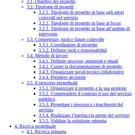
3.1. Obiettivi del progetto
3.2. Tipologie di progetti
3.2.1. Tipologie di progetto in base agli attori
coinvolti nel servizio
3.2.2. Tipologie di progetto in base al focus
3.2.3. Tipologie di progetto in base all’ambito di
intervento
3.3. Competenze, ruoli e figure coinvolte
3.3.1. Coordinatore di progetto
3.3.2. Definire ruoli e responsabilità
3.4. Metodo di lavoro
3.4.1. Definire processi, strumenti e rituali
3.4.2. Curare la documentazione di progetto
3.4.3. Organizzare tavoli tecnici collaborativi
3.4.4. Prendere decisioni
3.5. Il processo progettuale
3.5.1. Organizzare il progetto e la sua gestione
3.5.2. Comprendere il contesto d’uso del servizio
pubblico
3.5.3. Progettare i processi e i
touchpoint
del
servizio
3.5.4. Realizzare l’interfaccia utente del servizio
3.5.5. Validare la soluzione ottenuta
4. Ricerca progettuale
4.1. Ricerca primaria