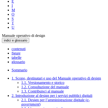
E
I
M
O
S
T
U
Manuale operativo di design
indici e glossario
contenuti
figure
tabelle
glossario
Sommario
1. Scopo, destinatari e uso del Manuale operativo di design
1.1. Versionamento e storico
1.2. Consultazione del manuale
1.3. Contribuisci al manuale
2. Introduzione al design per i servizi pubblici digitali
2.1. Design per l’amministrazione digitale (
e-
government
)