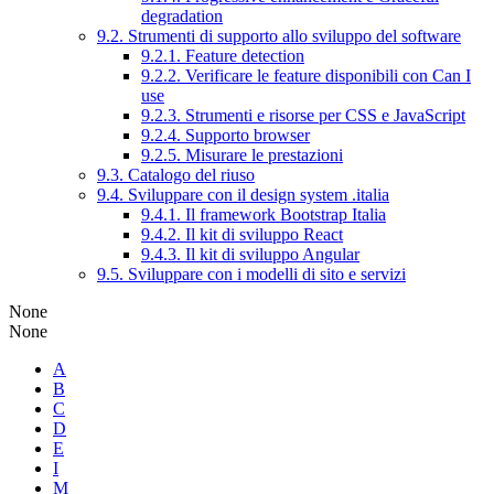
degradation
9.2. Strumenti di supporto allo sviluppo del software
9.2.1. Feature detection
9.2.2. Verificare le feature disponibili con Can I
use
9.2.3. Strumenti e risorse per CSS e JavaScript
9.2.4. Supporto browser
9.2.5. Misurare le prestazioni
9.3. Catalogo del riuso
9.4. Sviluppare con il design system .italia
9.4.1. Il framework Bootstrap Italia
9.4.2. Il kit di sviluppo React
9.4.3. Il kit di sviluppo Angular
9.5. Sviluppare con i modelli di sito e servizi
None
None
A
B
C
D
E
I
M