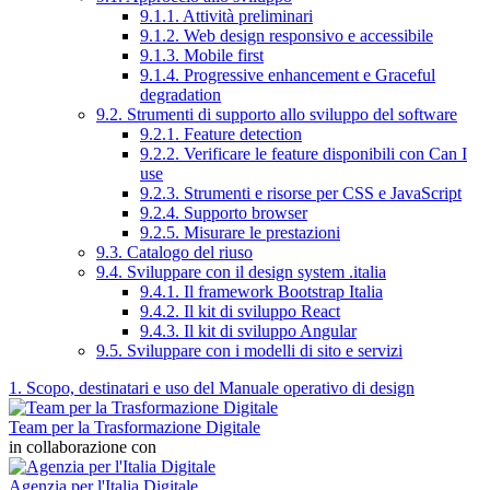
9.1.1. Attività preliminari
9.1.2. Web design responsivo e accessibile
9.1.3. Mobile first
9.1.4. Progressive enhancement e Graceful
degradation
9.2. Strumenti di supporto allo sviluppo del software
9.2.1. Feature detection
9.2.2. Verificare le feature disponibili con Can I
use
9.2.3. Strumenti e risorse per CSS e JavaScript
9.2.4. Supporto browser
9.2.5. Misurare le prestazioni
9.3. Catalogo del riuso
9.4. Sviluppare con il design system .italia
9.4.1. Il framework Bootstrap Italia
9.4.2. Il kit di sviluppo React
9.4.3. Il kit di sviluppo Angular
9.5. Sviluppare con i modelli di sito e servizi
1. Scopo, destinatari e uso del Manuale operativo di design
Team per la Trasformazione Digitale
in collaborazione con
Agenzia per l'Italia Digitale