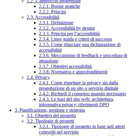
2.2. L’approccio progettuale
2.2.1. Buone pratiche
2.2.2. Principi
2.3. Accessibilità
2.3.1. Definizione
2.3.2. Accessibilità by design
2.3.3. Principi per l’accessibilità
2.3.4. Linee guida e criteri di successo
2.3.5. Come rilasciare una dichiarazione di
accessibilità
2.3.6. Meccanismo di feedback e procedura di
attuazione
2.3.7. Obiettivi accessibilità
2.3.8. Normativa e approfondimenti
2.4. Privacy
2.4.1. Come rispettare la privacy sin dalla
progettazione di un sito o servizio digitale
2.4.2. Richiedi il consenso quando necessario
2.4.3. Le basi del sito web: architettura,
informativa privacy, riferimenti DPO
3. Pianificazione, gestione e strategia
3.1. Obiettivi del progetto
3.2. Tipologie di progetti
3.2.1. Tipologie di progetto in base agli attori
coinvolti nel servizio