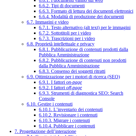
6.6.1. I documenti vanno sul web
6.6.2. Tipi di documenti
6.6.3. Formato di lettura dei documenti elettronici
6.6.4. Modalità di produzione dei documenti
6.7. Immagini e video
6.7.1. Testo alternativo (alt text) per le immagini
6.7.2. Sottotitoli per i video
6.7.3. Trascrizioni per i video
6.8. Proprietà intellettuale e privacy
6.8.1. Pubblicazione di contenuti prodotti dalla
Pubblica Amministrazione
6.8.2. Pubblicazione di contenuti non prodotti
dalla Pubblica Amministrazione
6.8.3. Consenso dei soggetti ritratti
6.9. Ottimizzazione per i motori di ricerca (SEO)
6.9.1. I fattori
on-page
6.9.2. I fattori
off-page
6.9.3. Strumenti di diagnostica SEO: Search
Console
6.10. Gestire i contenuti
6.10.1. L’inventario dei contenuti
6.10.2. Revisionare i contenuti
6.10.3. Migrare i contenuti
6.10.4. Pubblicare i contenuti
7. Progettazione dell’interazione