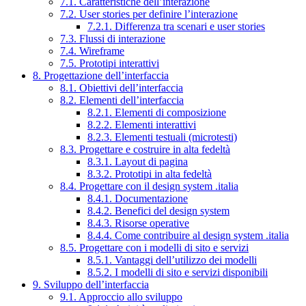
7.1. Caratteristiche dell’interazione
7.2. User stories per definire l’interazione
7.2.1. Differenza tra scenari e user stories
7.3. Flussi di interazione
7.4. Wireframe
7.5. Prototipi interattivi
8. Progettazione dell’interfaccia
8.1. Obiettivi dell’interfaccia
8.2. Elementi dell’interfaccia
8.2.1. Elementi di composizione
8.2.2. Elementi interattivi
8.2.3. Elementi testuali (microtesti)
8.3. Progettare e costruire in alta fedeltà
8.3.1. Layout di pagina
8.3.2. Prototipi in alta fedeltà
8.4. Progettare con il design system .italia
8.4.1. Documentazione
8.4.2. Benefici del design system
8.4.3. Risorse operative
8.4.4. Come contribuire al design system .italia
8.5. Progettare con i modelli di sito e servizi
8.5.1. Vantaggi dell’utilizzo dei modelli
8.5.2. I modelli di sito e servizi disponibili
9. Sviluppo dell’interfaccia
9.1. Approccio allo sviluppo