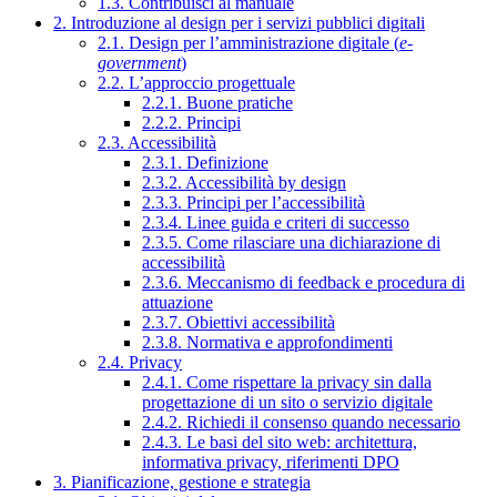
1.3. Contribuisci al manuale
2. Introduzione al design per i servizi pubblici digitali
2.1. Design per l’amministrazione digitale (
e-
government
)
2.2. L’approccio progettuale
2.2.1. Buone pratiche
2.2.2. Principi
2.3. Accessibilità
2.3.1. Definizione
2.3.2. Accessibilità by design
2.3.3. Principi per l’accessibilità
2.3.4. Linee guida e criteri di successo
2.3.5. Come rilasciare una dichiarazione di
accessibilità
2.3.6. Meccanismo di feedback e procedura di
attuazione
2.3.7. Obiettivi accessibilità
2.3.8. Normativa e approfondimenti
2.4. Privacy
2.4.1. Come rispettare la privacy sin dalla
progettazione di un sito o servizio digitale
2.4.2. Richiedi il consenso quando necessario
2.4.3. Le basi del sito web: architettura,
informativa privacy, riferimenti DPO
3. Pianificazione, gestione e strategia