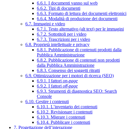
6.6.1. I documenti vanno sul web
6.6.2. Tipi di documenti
6.6.3. Formato di lettura dei documenti elettronici
6.6.4. Modalità di produzione dei documenti
6.7. Immagini e video
6.7.1. Testo alternativo (alt text) per le immagini
6.7.2. Sottotitoli per i video
6.7.3. Trascrizioni per i video
6.8. Proprietà intellettuale e privacy
6.8.1. Pubblicazione di contenuti prodotti dalla
Pubblica Amministrazione
6.8.2. Pubblicazione di contenuti non prodotti
dalla Pubblica Amministrazione
6.8.3. Consenso dei soggetti ritratti
6.9. Ottimizzazione per i motori di ricerca (SEO)
6.9.1. I fattori
on-page
6.9.2. I fattori
off-page
6.9.3. Strumenti di diagnostica SEO: Search
Console
6.10. Gestire i contenuti
6.10.1. L’inventario dei contenuti
6.10.2. Revisionare i contenuti
6.10.3. Migrare i contenuti
6.10.4. Pubblicare i contenuti
7. Progettazione dell’interazione