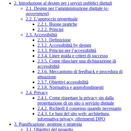
2. Introduzione al design per i servizi pubblici digitali
2.1. Design per l’amministrazione digitale (
e-
government
)
2.2. L’approccio progettuale
2.2.1. Buone pratiche
2.2.2. Principi
2.3. Accessibilità
2.3.1. Definizione
2.3.2. Accessibilità by design
2.3.3. Principi per l’accessibilità
2.3.4. Linee guida e criteri di successo
2.3.5. Come rilasciare una dichiarazione di
accessibilità
2.3.6. Meccanismo di feedback e procedura di
attuazione
2.3.7. Obiettivi accessibilità
2.3.8. Normativa e approfondimenti
2.4. Privacy
2.4.1. Come rispettare la privacy sin dalla
progettazione di un sito o servizio digitale
2.4.2. Richiedi il consenso quando necessario
2.4.3. Le basi del sito web: architettura,
informativa privacy, riferimenti DPO
3. Pianificazione, gestione e strategia
3.1. Obiettivi del progetto