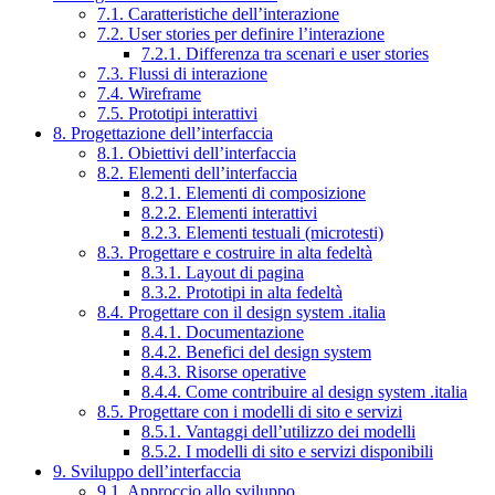
7.1. Caratteristiche dell’interazione
7.2. User stories per definire l’interazione
7.2.1. Differenza tra scenari e user stories
7.3. Flussi di interazione
7.4. Wireframe
7.5. Prototipi interattivi
8. Progettazione dell’interfaccia
8.1. Obiettivi dell’interfaccia
8.2. Elementi dell’interfaccia
8.2.1. Elementi di composizione
8.2.2. Elementi interattivi
8.2.3. Elementi testuali (microtesti)
8.3. Progettare e costruire in alta fedeltà
8.3.1. Layout di pagina
8.3.2. Prototipi in alta fedeltà
8.4. Progettare con il design system .italia
8.4.1. Documentazione
8.4.2. Benefici del design system
8.4.3. Risorse operative
8.4.4. Come contribuire al design system .italia
8.5. Progettare con i modelli di sito e servizi
8.5.1. Vantaggi dell’utilizzo dei modelli
8.5.2. I modelli di sito e servizi disponibili
9. Sviluppo dell’interfaccia
9.1. Approccio allo sviluppo