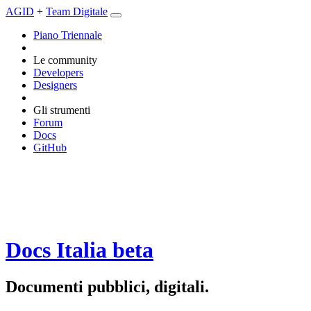
AGID
+
Team Digitale
Piano Triennale
Le community
Developers
Designers
Gli strumenti
Forum
Docs
GitHub
Docs Italia
beta
Documenti pubblici, digitali.