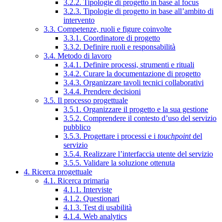
3.2.2. Tipologie di progetto in base al focus
3.2.3. Tipologie di progetto in base all’ambito di
intervento
3.3. Competenze, ruoli e figure coinvolte
3.3.1. Coordinatore di progetto
3.3.2. Definire ruoli e responsabilità
3.4. Metodo di lavoro
3.4.1. Definire processi, strumenti e rituali
3.4.2. Curare la documentazione di progetto
3.4.3. Organizzare tavoli tecnici collaborativi
3.4.4. Prendere decisioni
3.5. Il processo progettuale
3.5.1. Organizzare il progetto e la sua gestione
3.5.2. Comprendere il contesto d’uso del servizio
pubblico
3.5.3. Progettare i processi e i
touchpoint
del
servizio
3.5.4. Realizzare l’interfaccia utente del servizio
3.5.5. Validare la soluzione ottenuta
4. Ricerca progettuale
4.1. Ricerca primaria
4.1.1. Interviste
4.1.2. Questionari
4.1.3. Test di usabilità
4.1.4. Web analytics