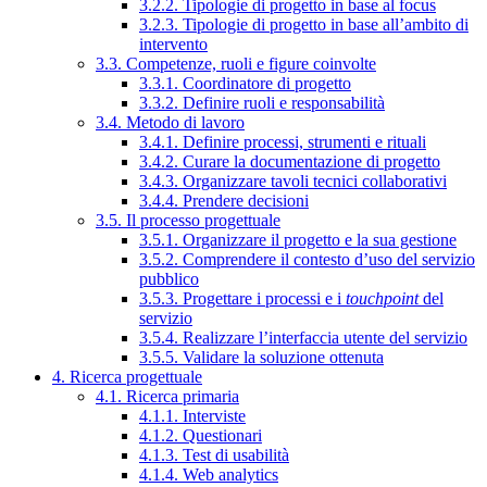
3.2.2. Tipologie di progetto in base al focus
3.2.3. Tipologie di progetto in base all’ambito di
intervento
3.3. Competenze, ruoli e figure coinvolte
3.3.1. Coordinatore di progetto
3.3.2. Definire ruoli e responsabilità
3.4. Metodo di lavoro
3.4.1. Definire processi, strumenti e rituali
3.4.2. Curare la documentazione di progetto
3.4.3. Organizzare tavoli tecnici collaborativi
3.4.4. Prendere decisioni
3.5. Il processo progettuale
3.5.1. Organizzare il progetto e la sua gestione
3.5.2. Comprendere il contesto d’uso del servizio
pubblico
3.5.3. Progettare i processi e i
touchpoint
del
servizio
3.5.4. Realizzare l’interfaccia utente del servizio
3.5.5. Validare la soluzione ottenuta
4. Ricerca progettuale
4.1. Ricerca primaria
4.1.1. Interviste
4.1.2. Questionari
4.1.3. Test di usabilità
4.1.4. Web analytics