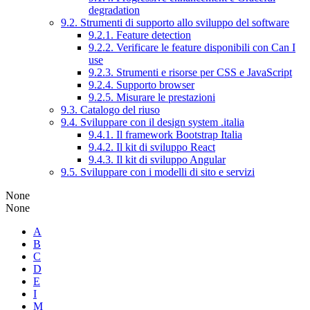
degradation
9.2. Strumenti di supporto allo sviluppo del software
9.2.1. Feature detection
9.2.2. Verificare le feature disponibili con Can I
use
9.2.3. Strumenti e risorse per CSS e JavaScript
9.2.4. Supporto browser
9.2.5. Misurare le prestazioni
9.3. Catalogo del riuso
9.4. Sviluppare con il design system .italia
9.4.1. Il framework Bootstrap Italia
9.4.2. Il kit di sviluppo React
9.4.3. Il kit di sviluppo Angular
9.5. Sviluppare con i modelli di sito e servizi
None
None
A
B
C
D
E
I
M