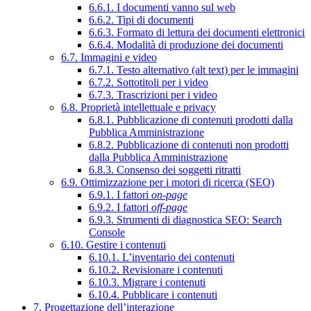
6.6.1. I documenti vanno sul web
6.6.2. Tipi di documenti
6.6.3. Formato di lettura dei documenti elettronici
6.6.4. Modalità di produzione dei documenti
6.7. Immagini e video
6.7.1. Testo alternativo (alt text) per le immagini
6.7.2. Sottotitoli per i video
6.7.3. Trascrizioni per i video
6.8. Proprietà intellettuale e privacy
6.8.1. Pubblicazione di contenuti prodotti dalla
Pubblica Amministrazione
6.8.2. Pubblicazione di contenuti non prodotti
dalla Pubblica Amministrazione
6.8.3. Consenso dei soggetti ritratti
6.9. Ottimizzazione per i motori di ricerca (SEO)
6.9.1. I fattori
on-page
6.9.2. I fattori
off-page
6.9.3. Strumenti di diagnostica SEO: Search
Console
6.10. Gestire i contenuti
6.10.1. L’inventario dei contenuti
6.10.2. Revisionare i contenuti
6.10.3. Migrare i contenuti
6.10.4. Pubblicare i contenuti
7. Progettazione dell’interazione