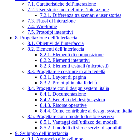
7.1. Caratteristiche dell’interazione
7.2. User stories per definire l’interazione
7.2.1. Differenza tra scenari e user stories
7.3. Flussi di interazione
7.4. Wireframe
7.5. Prototipi interattivi
8. Progettazione dell’interfaccia
8.1. Obiettivi dell’interfaccia
8.2. Elementi dell’interfaccia
8.2.1. Elementi di composizione
8.2.2. Elementi interattivi
8.2.3. Elementi testuali (microtesti)
8.3. Progettare e costruire in alta fedeltà
8.3.1. Layout di pagina
8.3.2. Prototipi in alta fedeltà
8.4. Progettare con il design system .italia
8.4.1. Documentazione
8.4.2. Benefici del design system
8.4.3. Risorse operative
8.4.4. Come contribuire al design system .italia
8.5. Progettare con i modelli di sito e servizi
8.5.1. Vantaggi dell’utilizzo dei modelli
8.5.2. I modelli di sito e servizi disponibili
9. Sviluppo dell’interfaccia
9.1. Approccio allo sviluppo