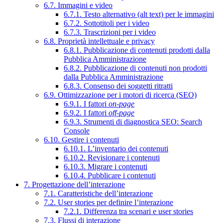
6.7. Immagini e video
6.7.1. Testo alternativo (alt text) per le immagini
6.7.2. Sottotitoli per i video
6.7.3. Trascrizioni per i video
6.8. Proprietà intellettuale e privacy
6.8.1. Pubblicazione di contenuti prodotti dalla
Pubblica Amministrazione
6.8.2. Pubblicazione di contenuti non prodotti
dalla Pubblica Amministrazione
6.8.3. Consenso dei soggetti ritratti
6.9. Ottimizzazione per i motori di ricerca (SEO)
6.9.1. I fattori
on-page
6.9.2. I fattori
off-page
6.9.3. Strumenti di diagnostica SEO: Search
Console
6.10. Gestire i contenuti
6.10.1. L’inventario dei contenuti
6.10.2. Revisionare i contenuti
6.10.3. Migrare i contenuti
6.10.4. Pubblicare i contenuti
7. Progettazione dell’interazione
7.1. Caratteristiche dell’interazione
7.2. User stories per definire l’interazione
7.2.1. Differenza tra scenari e user stories
7.3. Flussi di interazione