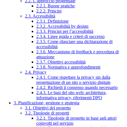
2.2. L’approccio progettuale
2.2.1. Buone pratiche
2.2.2. Principi
2.3. Accessibilità
2.3.1. Definizione
2.3.2. Accessibilità by design
2.3.3. Principi per l’accessibilità
2.3.4. Linee guida e criteri di successo
2.3.5. Come rilasciare una dichiarazione di
accessibilità
2.3.6. Meccanismo di feedback e procedura di
attuazione
2.3.7. Obiettivi accessibilità
2.3.8. Normativa e approfondimenti
2.4. Privacy
2.4.1. Come rispettare la privacy sin dalla
progettazione di un sito o servizio digitale
2.4.2. Richiedi il consenso quando necessario
2.4.3. Le basi del sito web: architettura,
informativa privacy, riferimenti DPO
3. Pianificazione, gestione e strategia
3.1. Obiettivi del progetto
3.2. Tipologie di progetti
3.2.1. Tipologie di progetto in base agli attori
coinvolti nel servizio