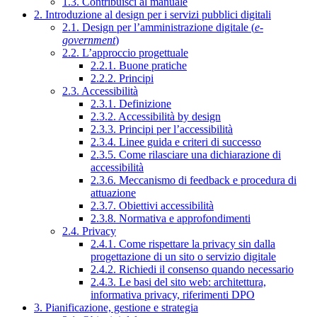
1.3. Contribuisci al manuale
2. Introduzione al design per i servizi pubblici digitali
2.1. Design per l’amministrazione digitale (
e-
government
)
2.2. L’approccio progettuale
2.2.1. Buone pratiche
2.2.2. Principi
2.3. Accessibilità
2.3.1. Definizione
2.3.2. Accessibilità by design
2.3.3. Principi per l’accessibilità
2.3.4. Linee guida e criteri di successo
2.3.5. Come rilasciare una dichiarazione di
accessibilità
2.3.6. Meccanismo di feedback e procedura di
attuazione
2.3.7. Obiettivi accessibilità
2.3.8. Normativa e approfondimenti
2.4. Privacy
2.4.1. Come rispettare la privacy sin dalla
progettazione di un sito o servizio digitale
2.4.2. Richiedi il consenso quando necessario
2.4.3. Le basi del sito web: architettura,
informativa privacy, riferimenti DPO
3. Pianificazione, gestione e strategia