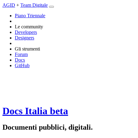
AGID
+
Team Digitale
Piano Triennale
Le community
Developers
Designers
Gli strumenti
Forum
Docs
GitHub
Docs Italia
beta
Documenti pubblici, digitali.