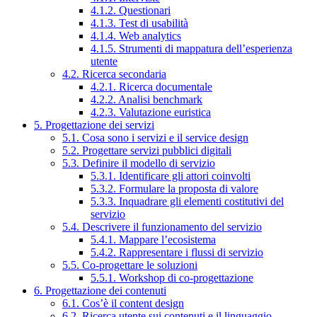
4.1.2. Questionari
4.1.3. Test di usabilità
4.1.4. Web analytics
4.1.5. Strumenti di mappatura dell’esperienza
utente
4.2. Ricerca secondaria
4.2.1. Ricerca documentale
4.2.2. Analisi benchmark
4.2.3. Valutazione euristica
5. Progettazione dei servizi
5.1. Cosa sono i servizi e il service design
5.2. Progettare servizi pubblici digitali
5.3. Definire il modello di servizio
5.3.1. Identificare gli attori coinvolti
5.3.2. Formulare la proposta di valore
5.3.3. Inquadrare gli elementi costitutivi del
servizio
5.4. Descrivere il funzionamento del servizio
5.4.1. Mappare l’ecosistema
5.4.2. Rappresentare i flussi di servizio
5.5. Co-progettare le soluzioni
5.5.1. Workshop di co-progettazione
6. Progettazione dei contenuti
6.1. Cos’è il content design
6.2. Ricerca utente sui contenuti e il linguaggio