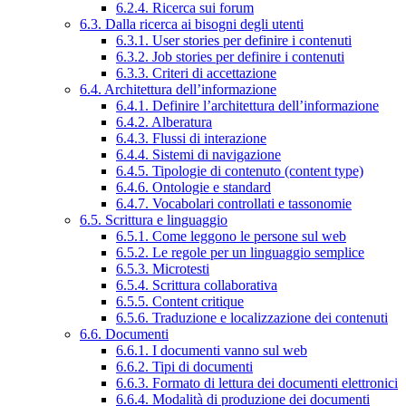
6.2.4. Ricerca sui forum
6.3. Dalla ricerca ai bisogni degli utenti
6.3.1. User stories per definire i contenuti
6.3.2. Job stories per definire i contenuti
6.3.3. Criteri di accettazione
6.4. Architettura dell’informazione
6.4.1. Definire l’architettura dell’informazione
6.4.2. Alberatura
6.4.3. Flussi di interazione
6.4.4. Sistemi di navigazione
6.4.5. Tipologie di contenuto (content type)
6.4.6. Ontologie e standard
6.4.7. Vocabolari controllati e tassonomie
6.5. Scrittura e linguaggio
6.5.1. Come leggono le persone sul web
6.5.2. Le regole per un linguaggio semplice
6.5.3. Microtesti
6.5.4. Scrittura collaborativa
6.5.5. Content critique
6.5.6. Traduzione e localizzazione dei contenuti
6.6. Documenti
6.6.1. I documenti vanno sul web
6.6.2. Tipi di documenti
6.6.3. Formato di lettura dei documenti elettronici
6.6.4. Modalità di produzione dei documenti