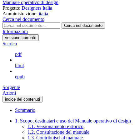
Manuale operativo di design
Progetto:
Designers Italia
Amministrazione:
italia
Cerca nel documento
Cerca nel documento
Informazioni
versione-corrente
Scarica
pdf
html
epub
Sorgente
Azioni
indice dei contenuti
Sommario
1. Scopo, destinatari e uso del Manuale operativo di design
1.1. Versionamento e storico
1.2. Consultazione del manuale
1.3. Contribuisci al manuale