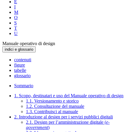
E
I
M
O
S
T
U
Manuale operativo di design
indici e glossario
contenuti
figure
tabelle
glossario
Sommario
1. Scopo, destinatari e uso del Manuale operativo di design
1.1. Versionamento e storico
1.2. Consultazione del manuale
1.3. Contribuisci al manuale
2. Introduzione al design per i servizi pubblici digitali
2.1. Design per l’amministrazione digitale (
e-
government
)