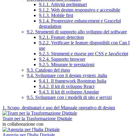
9.1.1. Attività preliminari
9.1.2. Web design responsivo e accessibile
9.1.3. Mobile first
9.1.4. Progressive enhancement e Graceful
degradation
9.2. Strumenti di supporto allo sviluppo del software
9.2.1. Feature detection
9.2.2. Verificare le feature disponibili con Can I
use
9.2.3. Strumenti e risorse per CSS e JavaScript
9.2.4. Supporto browser
9.2.5. Misurare le prestazioni
9.3. Catalogo del riuso
9.4. Sviluppare con il design system .italia
9.4.1. Il framework Bootstrap Italia
9.4.2. Il kit di sviluppo React
9.4.3. Il kit di sviluppo Angular
9.5. Sviluppare con i modelli di sito e servizi
1. Scopo, destinatari e uso del Manuale operativo di design
Team per la Trasformazione Digitale
in collaborazione con
Agenzia per l'Italia Digitale