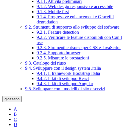
9.1.1. Attività preliminari
9.1.2. Web design responsivo e accessibile
9.1.3. Mobile first
9.1.4. Progressive enhancement e Graceful
degradation
9.2. Strumenti di supporto allo sviluppo del software
9.2.1. Feature detection
9.2.2. Verificare le feature disponibili con Can I
use
9.2.3. Strumenti e risorse per CSS e JavaScript
9.2.4. Supporto browser
9.2.5. Misurare le prestazioni
9.3. Catalogo del riuso
9.4. Sviluppare con il design system .italia
9.4.1. Il framework Bootstrap Italia
9.4.2. Il kit di sviluppo React
9.4.3. Il kit di sviluppo Angular
9.5. Sviluppare con i modelli di sito e servizi
glossario
A
B
C
D