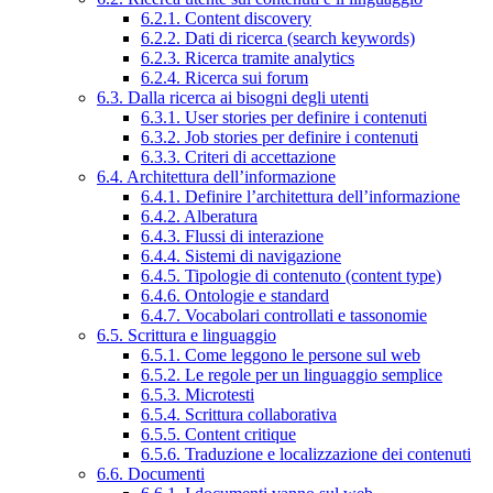
6.2.1. Content discovery
6.2.2. Dati di ricerca (search keywords)
6.2.3. Ricerca tramite analytics
6.2.4. Ricerca sui forum
6.3. Dalla ricerca ai bisogni degli utenti
6.3.1. User stories per definire i contenuti
6.3.2. Job stories per definire i contenuti
6.3.3. Criteri di accettazione
6.4. Architettura dell’informazione
6.4.1. Definire l’architettura dell’informazione
6.4.2. Alberatura
6.4.3. Flussi di interazione
6.4.4. Sistemi di navigazione
6.4.5. Tipologie di contenuto (content type)
6.4.6. Ontologie e standard
6.4.7. Vocabolari controllati e tassonomie
6.5. Scrittura e linguaggio
6.5.1. Come leggono le persone sul web
6.5.2. Le regole per un linguaggio semplice
6.5.3. Microtesti
6.5.4. Scrittura collaborativa
6.5.5. Content critique
6.5.6. Traduzione e localizzazione dei contenuti
6.6. Documenti