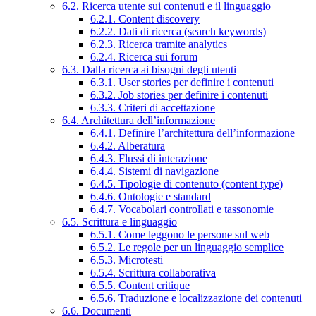
6.2. Ricerca utente sui contenuti e il linguaggio
6.2.1. Content discovery
6.2.2. Dati di ricerca (search keywords)
6.2.3. Ricerca tramite analytics
6.2.4. Ricerca sui forum
6.3. Dalla ricerca ai bisogni degli utenti
6.3.1. User stories per definire i contenuti
6.3.2. Job stories per definire i contenuti
6.3.3. Criteri di accettazione
6.4. Architettura dell’informazione
6.4.1. Definire l’architettura dell’informazione
6.4.2. Alberatura
6.4.3. Flussi di interazione
6.4.4. Sistemi di navigazione
6.4.5. Tipologie di contenuto (content type)
6.4.6. Ontologie e standard
6.4.7. Vocabolari controllati e tassonomie
6.5. Scrittura e linguaggio
6.5.1. Come leggono le persone sul web
6.5.2. Le regole per un linguaggio semplice
6.5.3. Microtesti
6.5.4. Scrittura collaborativa
6.5.5. Content critique
6.5.6. Traduzione e localizzazione dei contenuti
6.6. Documenti