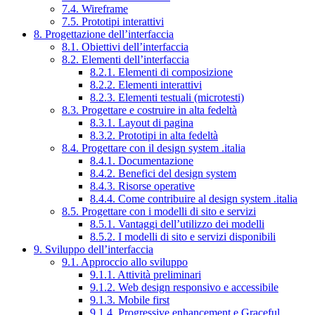
7.4. Wireframe
7.5. Prototipi interattivi
8. Progettazione dell’interfaccia
8.1. Obiettivi dell’interfaccia
8.2. Elementi dell’interfaccia
8.2.1. Elementi di composizione
8.2.2. Elementi interattivi
8.2.3. Elementi testuali (microtesti)
8.3. Progettare e costruire in alta fedeltà
8.3.1. Layout di pagina
8.3.2. Prototipi in alta fedeltà
8.4. Progettare con il design system .italia
8.4.1. Documentazione
8.4.2. Benefici del design system
8.4.3. Risorse operative
8.4.4. Come contribuire al design system .italia
8.5. Progettare con i modelli di sito e servizi
8.5.1. Vantaggi dell’utilizzo dei modelli
8.5.2. I modelli di sito e servizi disponibili
9. Sviluppo dell’interfaccia
9.1. Approccio allo sviluppo
9.1.1. Attività preliminari
9.1.2. Web design responsivo e accessibile
9.1.3. Mobile first
9.1.4. Progressive enhancement e Graceful