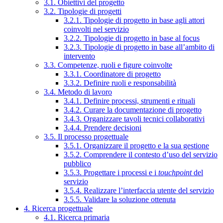
3.1. Obiettivi del progetto
3.2. Tipologie di progetti
3.2.1. Tipologie di progetto in base agli attori
coinvolti nel servizio
3.2.2. Tipologie di progetto in base al focus
3.2.3. Tipologie di progetto in base all’ambito di
intervento
3.3. Competenze, ruoli e figure coinvolte
3.3.1. Coordinatore di progetto
3.3.2. Definire ruoli e responsabilità
3.4. Metodo di lavoro
3.4.1. Definire processi, strumenti e rituali
3.4.2. Curare la documentazione di progetto
3.4.3. Organizzare tavoli tecnici collaborativi
3.4.4. Prendere decisioni
3.5. Il processo progettuale
3.5.1. Organizzare il progetto e la sua gestione
3.5.2. Comprendere il contesto d’uso del servizio
pubblico
3.5.3. Progettare i processi e i
touchpoint
del
servizio
3.5.4. Realizzare l’interfaccia utente del servizio
3.5.5. Validare la soluzione ottenuta
4. Ricerca progettuale
4.1. Ricerca primaria