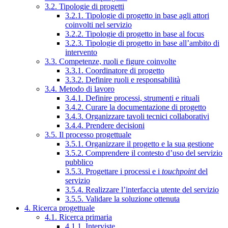
3.2. Tipologie di progetti
3.2.1. Tipologie di progetto in base agli attori
coinvolti nel servizio
3.2.2. Tipologie di progetto in base al focus
3.2.3. Tipologie di progetto in base all’ambito di
intervento
3.3. Competenze, ruoli e figure coinvolte
3.3.1. Coordinatore di progetto
3.3.2. Definire ruoli e responsabilità
3.4. Metodo di lavoro
3.4.1. Definire processi, strumenti e rituali
3.4.2. Curare la documentazione di progetto
3.4.3. Organizzare tavoli tecnici collaborativi
3.4.4. Prendere decisioni
3.5. Il processo progettuale
3.5.1. Organizzare il progetto e la sua gestione
3.5.2. Comprendere il contesto d’uso del servizio
pubblico
3.5.3. Progettare i processi e i
touchpoint
del
servizio
3.5.4. Realizzare l’interfaccia utente del servizio
3.5.5. Validare la soluzione ottenuta
4. Ricerca progettuale
4.1. Ricerca primaria
4.1.1. Interviste