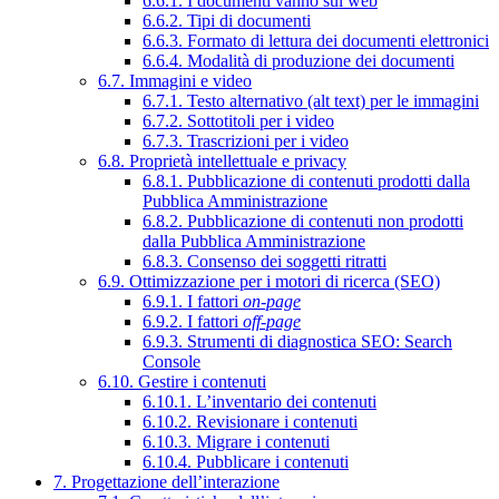
6.6.1. I documenti vanno sul web
6.6.2. Tipi di documenti
6.6.3. Formato di lettura dei documenti elettronici
6.6.4. Modalità di produzione dei documenti
6.7. Immagini e video
6.7.1. Testo alternativo (alt text) per le immagini
6.7.2. Sottotitoli per i video
6.7.3. Trascrizioni per i video
6.8. Proprietà intellettuale e privacy
6.8.1. Pubblicazione di contenuti prodotti dalla
Pubblica Amministrazione
6.8.2. Pubblicazione di contenuti non prodotti
dalla Pubblica Amministrazione
6.8.3. Consenso dei soggetti ritratti
6.9. Ottimizzazione per i motori di ricerca (SEO)
6.9.1. I fattori
on-page
6.9.2. I fattori
off-page
6.9.3. Strumenti di diagnostica SEO: Search
Console
6.10. Gestire i contenuti
6.10.1. L’inventario dei contenuti
6.10.2. Revisionare i contenuti
6.10.3. Migrare i contenuti
6.10.4. Pubblicare i contenuti
7. Progettazione dell’interazione