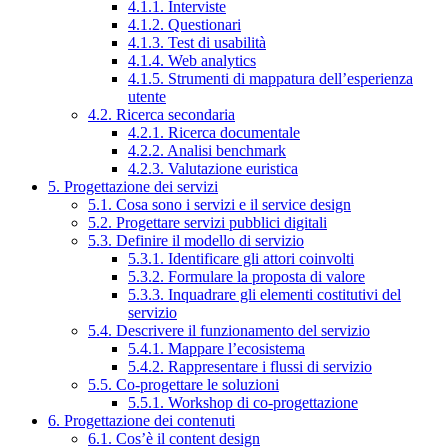
4.1.1. Interviste
4.1.2. Questionari
4.1.3. Test di usabilità
4.1.4. Web analytics
4.1.5. Strumenti di mappatura dell’esperienza
utente
4.2. Ricerca secondaria
4.2.1. Ricerca documentale
4.2.2. Analisi benchmark
4.2.3. Valutazione euristica
5. Progettazione dei servizi
5.1. Cosa sono i servizi e il service design
5.2. Progettare servizi pubblici digitali
5.3. Definire il modello di servizio
5.3.1. Identificare gli attori coinvolti
5.3.2. Formulare la proposta di valore
5.3.3. Inquadrare gli elementi costitutivi del
servizio
5.4. Descrivere il funzionamento del servizio
5.4.1. Mappare l’ecosistema
5.4.2. Rappresentare i flussi di servizio
5.5. Co-progettare le soluzioni
5.5.1. Workshop di co-progettazione
6. Progettazione dei contenuti
6.1. Cos’è il content design