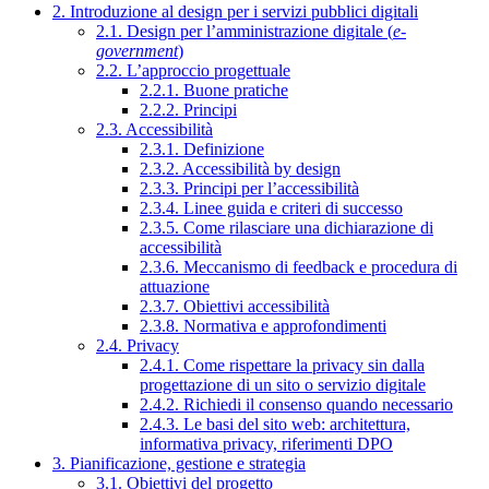
2. Introduzione al design per i servizi pubblici digitali
2.1. Design per l’amministrazione digitale (
e-
government
)
2.2. L’approccio progettuale
2.2.1. Buone pratiche
2.2.2. Principi
2.3. Accessibilità
2.3.1. Definizione
2.3.2. Accessibilità by design
2.3.3. Principi per l’accessibilità
2.3.4. Linee guida e criteri di successo
2.3.5. Come rilasciare una dichiarazione di
accessibilità
2.3.6. Meccanismo di feedback e procedura di
attuazione
2.3.7. Obiettivi accessibilità
2.3.8. Normativa e approfondimenti
2.4. Privacy
2.4.1. Come rispettare la privacy sin dalla
progettazione di un sito o servizio digitale
2.4.2. Richiedi il consenso quando necessario
2.4.3. Le basi del sito web: architettura,
informativa privacy, riferimenti DPO
3. Pianificazione, gestione e strategia
3.1. Obiettivi del progetto