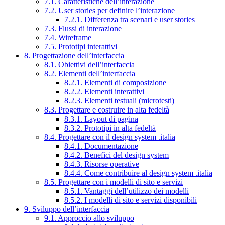
7.1. Caratteristiche dell’interazione
7.2. User stories per definire l’interazione
7.2.1. Differenza tra scenari e user stories
7.3. Flussi di interazione
7.4. Wireframe
7.5. Prototipi interattivi
8. Progettazione dell’interfaccia
8.1. Obiettivi dell’interfaccia
8.2. Elementi dell’interfaccia
8.2.1. Elementi di composizione
8.2.2. Elementi interattivi
8.2.3. Elementi testuali (microtesti)
8.3. Progettare e costruire in alta fedeltà
8.3.1. Layout di pagina
8.3.2. Prototipi in alta fedeltà
8.4. Progettare con il design system .italia
8.4.1. Documentazione
8.4.2. Benefici del design system
8.4.3. Risorse operative
8.4.4. Come contribuire al design system .italia
8.5. Progettare con i modelli di sito e servizi
8.5.1. Vantaggi dell’utilizzo dei modelli
8.5.2. I modelli di sito e servizi disponibili
9. Sviluppo dell’interfaccia
9.1. Approccio allo sviluppo