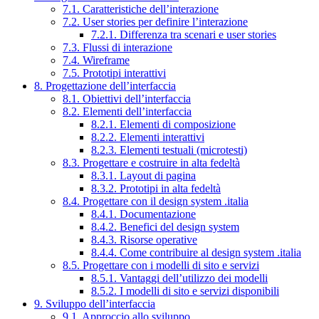
7.1. Caratteristiche dell’interazione
7.2. User stories per definire l’interazione
7.2.1. Differenza tra scenari e user stories
7.3. Flussi di interazione
7.4. Wireframe
7.5. Prototipi interattivi
8. Progettazione dell’interfaccia
8.1. Obiettivi dell’interfaccia
8.2. Elementi dell’interfaccia
8.2.1. Elementi di composizione
8.2.2. Elementi interattivi
8.2.3. Elementi testuali (microtesti)
8.3. Progettare e costruire in alta fedeltà
8.3.1. Layout di pagina
8.3.2. Prototipi in alta fedeltà
8.4. Progettare con il design system .italia
8.4.1. Documentazione
8.4.2. Benefici del design system
8.4.3. Risorse operative
8.4.4. Come contribuire al design system .italia
8.5. Progettare con i modelli di sito e servizi
8.5.1. Vantaggi dell’utilizzo dei modelli
8.5.2. I modelli di sito e servizi disponibili
9. Sviluppo dell’interfaccia
9.1. Approccio allo sviluppo