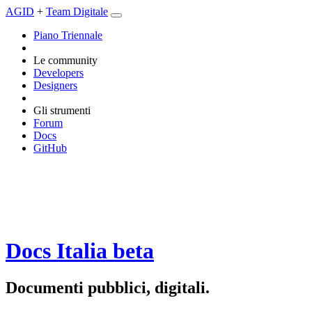
AGID
+
Team Digitale
Piano Triennale
Le community
Developers
Designers
Gli strumenti
Forum
Docs
GitHub
Docs Italia
beta
Documenti pubblici, digitali.