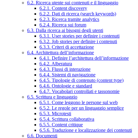
6.2. Ricerca utente sui contenuti e il linguaggio
6.2.1. Content discovery
6.2.2. Dati di ricerca (search keywords)
6.2.3. Ricerca tramite analytics
6.2.4. Ricerca sui forum
6.3. Dalla ricerca ai bisogni degli utenti
6.3.1. User stories per definire i contenuti
6.3.2. Job stories per definire i contenuti
6.3.3. Criteri di accettazione
6.4. Architettura dell’informazione
6.4.1. Definire l’architettura dell’informazione
6.4.2. Alberatura
6.4.3. Flussi di interazione
6.4.4. Sistemi di navigazione
6.4.5. Tipologie di contenuto (content type)
6.4.6. Ontologie e standard
6.4.7. Vocabolari controllati e tassonomie
6.5. Scrittura e linguaggio
6.5.1. Come leggono le persone sul web
6.5.2. Le regole per un linguaggio semplice
6.5.3. Microtesti
6.5.4. Scrittura collaborativa
6.5.5. Content critique
6.5.6. Traduzione e localizzazione dei contenuti
6.6. Documenti