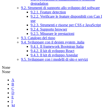
degradation
9.2. Strumenti di supporto allo sviluppo del software
9.2.1. Feature detection
9.2.2. Verificare le feature disponibili con Can I
use
9.2.3. Strumenti e risorse per CSS e JavaScript
9.2.4. Supporto browser
9.2.5. Misurare le prestazioni
9.3. Catalogo del riuso
9.4. Sviluppare con il design system .italia
9.4.1. Il framework Bootstrap Italia
9.4.2. Il kit di sviluppo React
9.4.3. Il kit di sviluppo Angular
9.5. Sviluppare con i modelli di sito e servizi
None
None
A
B
C
D
E
I
M