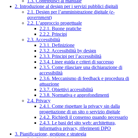
1.3. Contribuisci al manuale
2. Introduzione al design per i servizi pubblici digitali
2.1. Design per l’amministrazione digitale (
e-
government
)
2.2. L’approccio progettuale
2.2.1. Buone pratiche
2.2.2. Principi
2.3. Accessibilità
2.3.1. Definizione
2.3.2. Accessibilità by design
2.3.3. Principi per l’accessibilità
2.3.4. Linee guida e criteri di successo
2.3.5. Come rilasciare una dichiarazione di
accessibilità
2.3.6. Meccanismo di feedback e procedura di
attuazione
2.3.7. Obiettivi accessibilità
2.3.8. Normativa e approfondimenti
2.4. Privacy
2.4.1. Come rispettare la privacy sin dalla
progettazione di un sito o servizio digitale
2.4.2. Richiedi il consenso quando necessario
2.4.3. Le basi del sito web: architettura,
informativa privacy, riferimenti DPO
3. Pianificazione, gestione e strategia