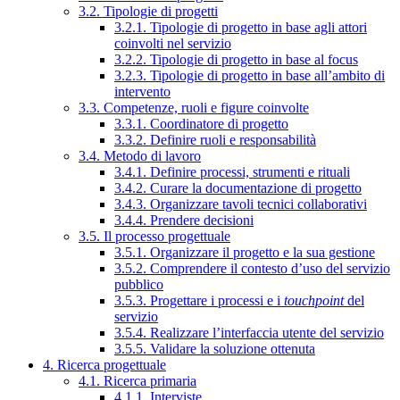
3.2. Tipologie di progetti
3.2.1. Tipologie di progetto in base agli attori
coinvolti nel servizio
3.2.2. Tipologie di progetto in base al focus
3.2.3. Tipologie di progetto in base all’ambito di
intervento
3.3. Competenze, ruoli e figure coinvolte
3.3.1. Coordinatore di progetto
3.3.2. Definire ruoli e responsabilità
3.4. Metodo di lavoro
3.4.1. Definire processi, strumenti e rituali
3.4.2. Curare la documentazione di progetto
3.4.3. Organizzare tavoli tecnici collaborativi
3.4.4. Prendere decisioni
3.5. Il processo progettuale
3.5.1. Organizzare il progetto e la sua gestione
3.5.2. Comprendere il contesto d’uso del servizio
pubblico
3.5.3. Progettare i processi e i
touchpoint
del
servizio
3.5.4. Realizzare l’interfaccia utente del servizio
3.5.5. Validare la soluzione ottenuta
4. Ricerca progettuale
4.1. Ricerca primaria
4.1.1. Interviste