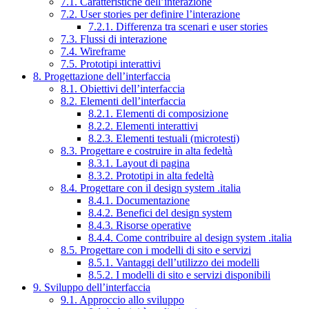
7.1. Caratteristiche dell’interazione
7.2. User stories per definire l’interazione
7.2.1. Differenza tra scenari e user stories
7.3. Flussi di interazione
7.4. Wireframe
7.5. Prototipi interattivi
8. Progettazione dell’interfaccia
8.1. Obiettivi dell’interfaccia
8.2. Elementi dell’interfaccia
8.2.1. Elementi di composizione
8.2.2. Elementi interattivi
8.2.3. Elementi testuali (microtesti)
8.3. Progettare e costruire in alta fedeltà
8.3.1. Layout di pagina
8.3.2. Prototipi in alta fedeltà
8.4. Progettare con il design system .italia
8.4.1. Documentazione
8.4.2. Benefici del design system
8.4.3. Risorse operative
8.4.4. Come contribuire al design system .italia
8.5. Progettare con i modelli di sito e servizi
8.5.1. Vantaggi dell’utilizzo dei modelli
8.5.2. I modelli di sito e servizi disponibili
9. Sviluppo dell’interfaccia
9.1. Approccio allo sviluppo