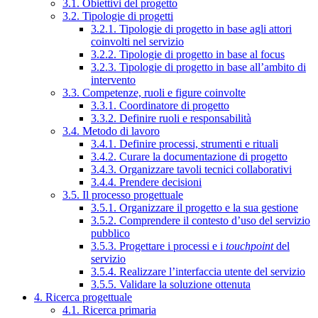
3.1. Obiettivi del progetto
3.2. Tipologie di progetti
3.2.1. Tipologie di progetto in base agli attori
coinvolti nel servizio
3.2.2. Tipologie di progetto in base al focus
3.2.3. Tipologie di progetto in base all’ambito di
intervento
3.3. Competenze, ruoli e figure coinvolte
3.3.1. Coordinatore di progetto
3.3.2. Definire ruoli e responsabilità
3.4. Metodo di lavoro
3.4.1. Definire processi, strumenti e rituali
3.4.2. Curare la documentazione di progetto
3.4.3. Organizzare tavoli tecnici collaborativi
3.4.4. Prendere decisioni
3.5. Il processo progettuale
3.5.1. Organizzare il progetto e la sua gestione
3.5.2. Comprendere il contesto d’uso del servizio
pubblico
3.5.3. Progettare i processi e i
touchpoint
del
servizio
3.5.4. Realizzare l’interfaccia utente del servizio
3.5.5. Validare la soluzione ottenuta
4. Ricerca progettuale
4.1. Ricerca primaria