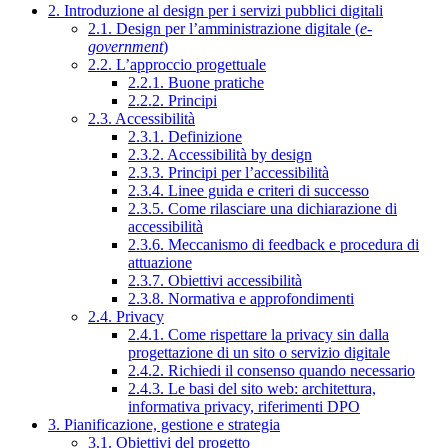
2. Introduzione al design per i servizi pubblici digitali
2.1. Design per l’amministrazione digitale (
e-
government
)
2.2. L’approccio progettuale
2.2.1. Buone pratiche
2.2.2. Principi
2.3. Accessibilità
2.3.1. Definizione
2.3.2. Accessibilità by design
2.3.3. Principi per l’accessibilità
2.3.4. Linee guida e criteri di successo
2.3.5. Come rilasciare una dichiarazione di
accessibilità
2.3.6. Meccanismo di feedback e procedura di
attuazione
2.3.7. Obiettivi accessibilità
2.3.8. Normativa e approfondimenti
2.4. Privacy
2.4.1. Come rispettare la privacy sin dalla
progettazione di un sito o servizio digitale
2.4.2. Richiedi il consenso quando necessario
2.4.3. Le basi del sito web: architettura,
informativa privacy, riferimenti DPO
3. Pianificazione, gestione e strategia
3.1. Obiettivi del progetto