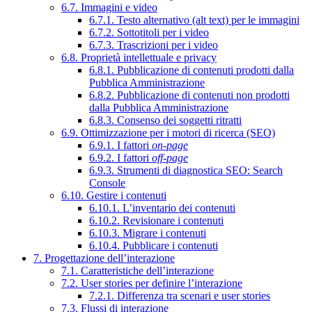
6.7. Immagini e video
6.7.1. Testo alternativo (alt text) per le immagini
6.7.2. Sottotitoli per i video
6.7.3. Trascrizioni per i video
6.8. Proprietà intellettuale e privacy
6.8.1. Pubblicazione di contenuti prodotti dalla
Pubblica Amministrazione
6.8.2. Pubblicazione di contenuti non prodotti
dalla Pubblica Amministrazione
6.8.3. Consenso dei soggetti ritratti
6.9. Ottimizzazione per i motori di ricerca (SEO)
6.9.1. I fattori
on-page
6.9.2. I fattori
off-page
6.9.3. Strumenti di diagnostica SEO: Search
Console
6.10. Gestire i contenuti
6.10.1. L’inventario dei contenuti
6.10.2. Revisionare i contenuti
6.10.3. Migrare i contenuti
6.10.4. Pubblicare i contenuti
7. Progettazione dell’interazione
7.1. Caratteristiche dell’interazione
7.2. User stories per definire l’interazione
7.2.1. Differenza tra scenari e user stories
7.3. Flussi di interazione