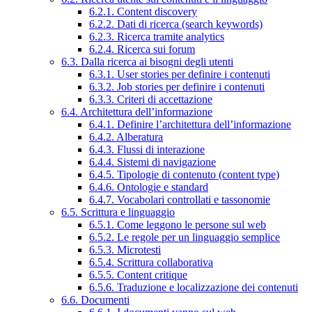
6.2.1. Content discovery
6.2.2. Dati di ricerca (search keywords)
6.2.3. Ricerca tramite analytics
6.2.4. Ricerca sui forum
6.3. Dalla ricerca ai bisogni degli utenti
6.3.1. User stories per definire i contenuti
6.3.2. Job stories per definire i contenuti
6.3.3. Criteri di accettazione
6.4. Architettura dell’informazione
6.4.1. Definire l’architettura dell’informazione
6.4.2. Alberatura
6.4.3. Flussi di interazione
6.4.4. Sistemi di navigazione
6.4.5. Tipologie di contenuto (content type)
6.4.6. Ontologie e standard
6.4.7. Vocabolari controllati e tassonomie
6.5. Scrittura e linguaggio
6.5.1. Come leggono le persone sul web
6.5.2. Le regole per un linguaggio semplice
6.5.3. Microtesti
6.5.4. Scrittura collaborativa
6.5.5. Content critique
6.5.6. Traduzione e localizzazione dei contenuti
6.6. Documenti