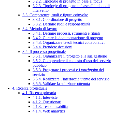
3.2.2. Tipologie di progetto in base al focus
3.2.3. Tipologie di progetto in base all’ambito di
intervento
3.3. Competenze, ruoli e figure coinvolte
3.3.1. Coordinatore di progetto
3.3.2. Definire ruoli e responsabilità
3.4. Metodo di lavoro
3.4.1. Definire processi, strumenti e rituali
3.4.2. Curare la documentazione di progetto
3.4.3. Organizzare tavoli tecnici collaborativi
3.4.4. Prendere decisioni
3.5. Il processo progettuale
3.5.1. Organizzare il progetto e la sua gestione
3.5.2. Comprendere il contesto d’uso del servizio
pubblico
3.5.3. Progettare i processi e i
touchpoint
del
servizio
3.5.4. Realizzare l’interfaccia utente del servizio
3.5.5. Validare la soluzione ottenuta
4. Ricerca progettuale
4.1. Ricerca primaria
4.1.1. Interviste
4.1.2. Questionari
4.1.3. Test di usabilità
4.1.4. Web analytics