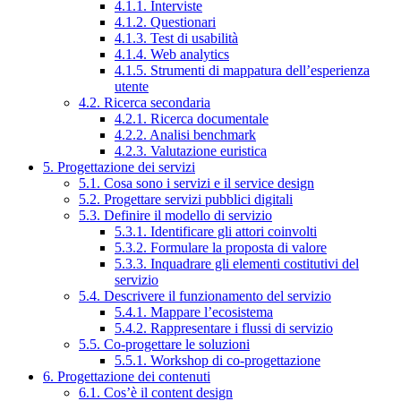
4.1.1. Interviste
4.1.2. Questionari
4.1.3. Test di usabilità
4.1.4. Web analytics
4.1.5. Strumenti di mappatura dell’esperienza
utente
4.2. Ricerca secondaria
4.2.1. Ricerca documentale
4.2.2. Analisi benchmark
4.2.3. Valutazione euristica
5. Progettazione dei servizi
5.1. Cosa sono i servizi e il service design
5.2. Progettare servizi pubblici digitali
5.3. Definire il modello di servizio
5.3.1. Identificare gli attori coinvolti
5.3.2. Formulare la proposta di valore
5.3.3. Inquadrare gli elementi costitutivi del
servizio
5.4. Descrivere il funzionamento del servizio
5.4.1. Mappare l’ecosistema
5.4.2. Rappresentare i flussi di servizio
5.5. Co-progettare le soluzioni
5.5.1. Workshop di co-progettazione
6. Progettazione dei contenuti
6.1. Cos’è il content design