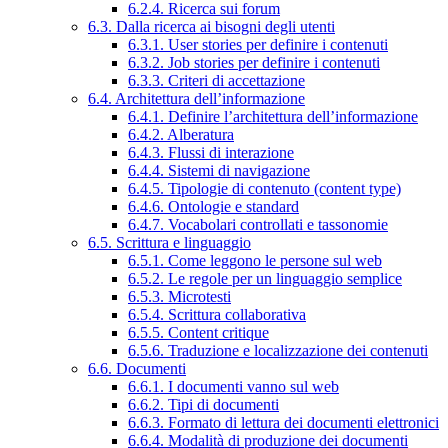
6.2.4. Ricerca sui forum
6.3. Dalla ricerca ai bisogni degli utenti
6.3.1. User stories per definire i contenuti
6.3.2. Job stories per definire i contenuti
6.3.3. Criteri di accettazione
6.4. Architettura dell’informazione
6.4.1. Definire l’architettura dell’informazione
6.4.2. Alberatura
6.4.3. Flussi di interazione
6.4.4. Sistemi di navigazione
6.4.5. Tipologie di contenuto (content type)
6.4.6. Ontologie e standard
6.4.7. Vocabolari controllati e tassonomie
6.5. Scrittura e linguaggio
6.5.1. Come leggono le persone sul web
6.5.2. Le regole per un linguaggio semplice
6.5.3. Microtesti
6.5.4. Scrittura collaborativa
6.5.5. Content critique
6.5.6. Traduzione e localizzazione dei contenuti
6.6. Documenti
6.6.1. I documenti vanno sul web
6.6.2. Tipi di documenti
6.6.3. Formato di lettura dei documenti elettronici
6.6.4. Modalità di produzione dei documenti