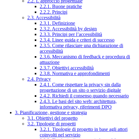
2.2. L’approccio progettuale
2.2.1. Buone pratiche
2.2.2. Principi
2.3. Accessibilità
2.3.1. Definizione
2.3.2. Accessibilità by design
2.3.3. Principi per l’accessibilità
2.3.4. Linee guida e criteri di successo
2.3.5. Come rilasciare una dichiarazione di
accessibilità
2.3.6. Meccanismo di feedback e procedura di
attuazione
2.3.7. Obiettivi accessibilità
2.3.8. Normativa e approfondimenti
2.4. Privacy
2.4.1. Come rispettare la privacy sin dalla
progettazione di un sito o servizio digitale
2.4.2. Richiedi il consenso quando necessario
2.4.3. Le basi del sito web: architettura,
informativa privacy, riferimenti DPO
3. Pianificazione, gestione e strategia
3.1. Obiettivi del progetto
3.2. Tipologie di progetti
3.2.1. Tipologie di progetto in base agli attori
coinvolti nel servizio