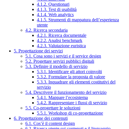
4.1.2. Questionari
4.1.3. Test di usabilità
4.1.4. Web analytics
4.1.5. Strumenti di mappatura dell’esperienza
utente
4.2. Ricerca secondaria
4.2.1. Ricerca documentale
4.2.2. Analisi benchmark
4.2.3. Valutazione euristica
5. Progettazione dei servizi
5.1. Cosa sono i servizi e il service design
5.2. Progettare servizi pubblici digitali
5.3. Definire il modello di servizio
5.3.1. Identificare gli attori coinvolti
5.3.2. Formulare la proposta di valore
5.3.3. Inquadrare gli elementi costitutivi del
servizio
5.4. Descrivere il funzionamento del servizio
5.4.1. Mappare l’ecosistema
5.4.2. Rappresentare i flussi di servizio
5.5. Co-progettare le soluzioni
5.5.1. Workshop di co-progettazione
6. Progettazione dei contenuti
6.1. Cos’è il content design
6.2. Ricerca utente sui contenuti e il linguaggio