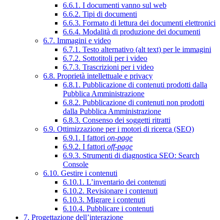
6.6.1. I documenti vanno sul web
6.6.2. Tipi di documenti
6.6.3. Formato di lettura dei documenti elettronici
6.6.4. Modalità di produzione dei documenti
6.7. Immagini e video
6.7.1. Testo alternativo (alt text) per le immagini
6.7.2. Sottotitoli per i video
6.7.3. Trascrizioni per i video
6.8. Proprietà intellettuale e privacy
6.8.1. Pubblicazione di contenuti prodotti dalla
Pubblica Amministrazione
6.8.2. Pubblicazione di contenuti non prodotti
dalla Pubblica Amministrazione
6.8.3. Consenso dei soggetti ritratti
6.9. Ottimizzazione per i motori di ricerca (SEO)
6.9.1. I fattori
on-page
6.9.2. I fattori
off-page
6.9.3. Strumenti di diagnostica SEO: Search
Console
6.10. Gestire i contenuti
6.10.1. L’inventario dei contenuti
6.10.2. Revisionare i contenuti
6.10.3. Migrare i contenuti
6.10.4. Pubblicare i contenuti
7. Progettazione dell’interazione