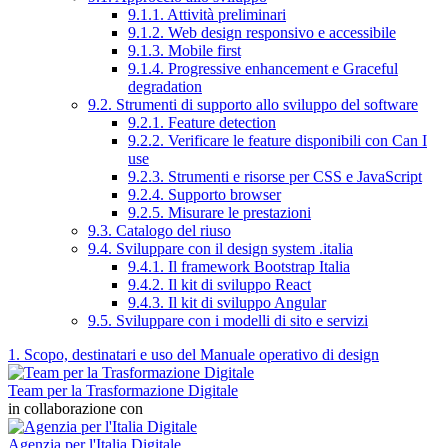
9.1.1. Attività preliminari
9.1.2. Web design responsivo e accessibile
9.1.3. Mobile first
9.1.4. Progressive enhancement e Graceful
degradation
9.2. Strumenti di supporto allo sviluppo del software
9.2.1. Feature detection
9.2.2. Verificare le feature disponibili con Can I
use
9.2.3. Strumenti e risorse per CSS e JavaScript
9.2.4. Supporto browser
9.2.5. Misurare le prestazioni
9.3. Catalogo del riuso
9.4. Sviluppare con il design system .italia
9.4.1. Il framework Bootstrap Italia
9.4.2. Il kit di sviluppo React
9.4.3. Il kit di sviluppo Angular
9.5. Sviluppare con i modelli di sito e servizi
1. Scopo, destinatari e uso del Manuale operativo di design
Team per la Trasformazione Digitale
in collaborazione con
Agenzia per l'Italia Digitale