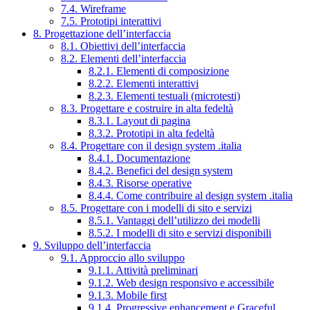
7.4. Wireframe
7.5. Prototipi interattivi
8. Progettazione dell’interfaccia
8.1. Obiettivi dell’interfaccia
8.2. Elementi dell’interfaccia
8.2.1. Elementi di composizione
8.2.2. Elementi interattivi
8.2.3. Elementi testuali (microtesti)
8.3. Progettare e costruire in alta fedeltà
8.3.1. Layout di pagina
8.3.2. Prototipi in alta fedeltà
8.4. Progettare con il design system .italia
8.4.1. Documentazione
8.4.2. Benefici del design system
8.4.3. Risorse operative
8.4.4. Come contribuire al design system .italia
8.5. Progettare con i modelli di sito e servizi
8.5.1. Vantaggi dell’utilizzo dei modelli
8.5.2. I modelli di sito e servizi disponibili
9. Sviluppo dell’interfaccia
9.1. Approccio allo sviluppo
9.1.1. Attività preliminari
9.1.2. Web design responsivo e accessibile
9.1.3. Mobile first
9.1.4. Progressive enhancement e Graceful