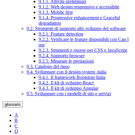
9.1.1. Attività preliminari
9.1.2. Web design responsivo e accessibile
9.1.3. Mobile first
9.1.4. Progressive enhancement e Graceful
degradation
9.2. Strumenti di supporto allo sviluppo del software
9.2.1. Feature detection
9.2.2. Verificare le feature disponibili con Can I
use
9.2.3. Strumenti e risorse per CSS e JavaScript
9.2.4. Supporto browser
9.2.5. Misurare le prestazioni
9.3. Catalogo del riuso
9.4. Sviluppare con il design system .italia
9.4.1. Il framework Bootstrap Italia
9.4.2. Il kit di sviluppo React
9.4.3. Il kit di sviluppo Angular
9.5. Sviluppare con i modelli di sito e servizi
glossario
A
B
C
D