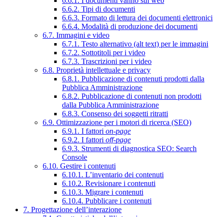
6.6.1. I documenti vanno sul web
6.6.2. Tipi di documenti
6.6.3. Formato di lettura dei documenti elettronici
6.6.4. Modalità di produzione dei documenti
6.7. Immagini e video
6.7.1. Testo alternativo (alt text) per le immagini
6.7.2. Sottotitoli per i video
6.7.3. Trascrizioni per i video
6.8. Proprietà intellettuale e privacy
6.8.1. Pubblicazione di contenuti prodotti dalla
Pubblica Amministrazione
6.8.2. Pubblicazione di contenuti non prodotti
dalla Pubblica Amministrazione
6.8.3. Consenso dei soggetti ritratti
6.9. Ottimizzazione per i motori di ricerca (SEO)
6.9.1. I fattori
on-page
6.9.2. I fattori
off-page
6.9.3. Strumenti di diagnostica SEO: Search
Console
6.10. Gestire i contenuti
6.10.1. L’inventario dei contenuti
6.10.2. Revisionare i contenuti
6.10.3. Migrare i contenuti
6.10.4. Pubblicare i contenuti
7. Progettazione dell’interazione