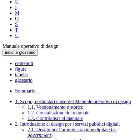
E
I
M
O
S
T
U
Manuale operativo di design
indici e glossario
contenuti
figure
tabelle
glossario
Sommario
1. Scopo, destinatari e uso del Manuale operativo di design
1.1. Versionamento e storico
1.2. Consultazione del manuale
1.3. Contribuisci al manuale
2. Introduzione al design per i servizi pubblici digitali
2.1. Design per l’amministrazione digitale (
e-
government
)