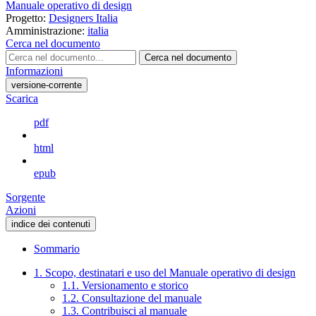
Manuale operativo di design
Progetto:
Designers Italia
Amministrazione:
italia
Cerca nel documento
Cerca nel documento
Informazioni
versione-corrente
Scarica
pdf
html
epub
Sorgente
Azioni
indice dei contenuti
Sommario
1. Scopo, destinatari e uso del Manuale operativo di design
1.1. Versionamento e storico
1.2. Consultazione del manuale
1.3. Contribuisci al manuale