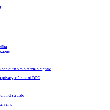
)
ilità
azione
ione di un sito o servizio digitale
va privacy, riferimenti DPO
olti nel servizio
ntervento