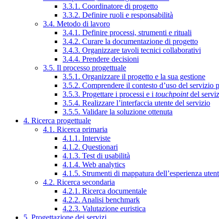
3.3.1. Coordinatore di progetto
3.3.2. Definire ruoli e responsabilità
3.4. Metodo di lavoro
3.4.1. Definire processi, strumenti e rituali
3.4.2. Curare la documentazione di progetto
3.4.3. Organizzare tavoli tecnici collaborativi
3.4.4. Prendere decisioni
3.5. Il processo progettuale
3.5.1. Organizzare il progetto e la sua gestione
3.5.2. Comprendere il contesto d’uso del servizio 
3.5.3. Progettare i processi e i
touchpoint
del servi
3.5.4. Realizzare l’interfaccia utente del servizio
3.5.5. Validare la soluzione ottenuta
4. Ricerca progettuale
4.1. Ricerca primaria
4.1.1. Interviste
4.1.2. Questionari
4.1.3. Test di usabilità
4.1.4. Web analytics
4.1.5. Strumenti di mappatura dell’esperienza uten
4.2. Ricerca secondaria
4.2.1. Ricerca documentale
4.2.2. Analisi benchmark
4.2.3. Valutazione euristica
5. Progettazione dei servizi