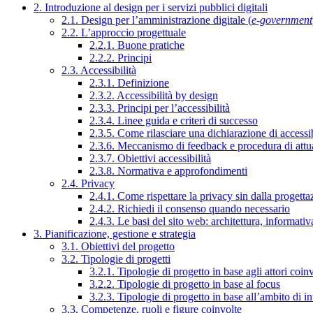
2. Introduzione al design per i servizi pubblici digitali
2.1. Design per l’amministrazione digitale (
e-government
2.2. L’approccio progettuale
2.2.1. Buone pratiche
2.2.2. Principi
2.3. Accessibilità
2.3.1. Definizione
2.3.2. Accessibilità by design
2.3.3. Principi per l’accessibilità
2.3.4. Linee guida e criteri di successo
2.3.5. Come rilasciare una dichiarazione di accessib
2.3.6. Meccanismo di feedback e procedura di attu
2.3.7. Obiettivi accessibilità
2.3.8. Normativa e approfondimenti
2.4. Privacy
2.4.1. Come rispettare la privacy sin dalla progettaz
2.4.2. Richiedi il consenso quando necessario
2.4.3. Le basi del sito web: architettura, informati
3. Pianificazione, gestione e strategia
3.1. Obiettivi del progetto
3.2. Tipologie di progetti
3.2.1. Tipologie di progetto in base agli attori coinv
3.2.2. Tipologie di progetto in base al focus
3.2.3. Tipologie di progetto in base all’ambito di i
3.3. Competenze, ruoli e figure coinvolte