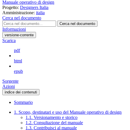
Manuale operativo di design
Progetto:
Designers Italia
Amministrazione:
italia
Cerca nel documento
Cerca nel documento
Informazioni
versione-corrente
Scarica
pdf
html
epub
Sorgente
Azioni
indice dei contenuti
Sommario
1. Scopo, destinatari e uso del Manuale operativo di design
1.1. Versionamento e storico
1.2. Consultazione del manuale
1.3. Contribuisci al manuale