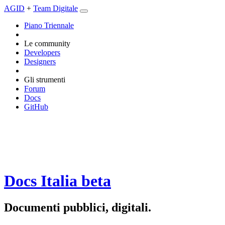
AGID
+
Team Digitale
Piano Triennale
Le community
Developers
Designers
Gli strumenti
Forum
Docs
GitHub
Docs Italia
beta
Documenti pubblici, digitali.