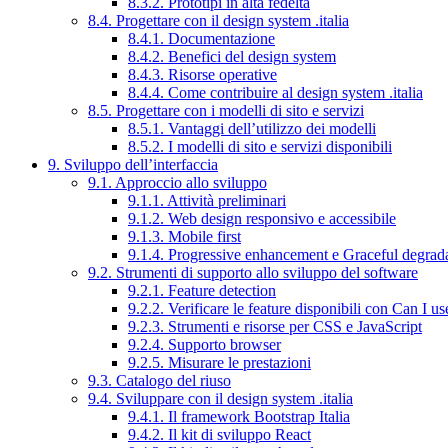
8.3.2. Prototipi in alta fedeltà
8.4. Progettare con il design system .italia
8.4.1. Documentazione
8.4.2. Benefici del design system
8.4.3. Risorse operative
8.4.4. Come contribuire al design system .italia
8.5. Progettare con i modelli di sito e servizi
8.5.1. Vantaggi dell’utilizzo dei modelli
8.5.2. I modelli di sito e servizi disponibili
9. Sviluppo dell’interfaccia
9.1. Approccio allo sviluppo
9.1.1. Attività preliminari
9.1.2. Web design responsivo e accessibile
9.1.3. Mobile first
9.1.4. Progressive enhancement e Graceful degrad
9.2. Strumenti di supporto allo sviluppo del software
9.2.1. Feature detection
9.2.2. Verificare le feature disponibili con Can I us
9.2.3. Strumenti e risorse per CSS e JavaScript
9.2.4. Supporto browser
9.2.5. Misurare le prestazioni
9.3. Catalogo del riuso
9.4. Sviluppare con il design system .italia
9.4.1. Il framework Bootstrap Italia
9.4.2. Il kit di sviluppo React