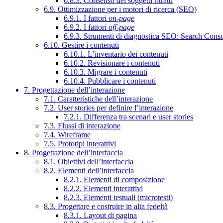
6.8.3. Consenso dei soggetti ritratti
6.9. Ottimizzazione per i motori di ricerca (SEO)
6.9.1. I fattori
on-page
6.9.2. I fattori
off-page
6.9.3. Strumenti di diagnostica SEO: Search Cons
6.10. Gestire i contenuti
6.10.1. L’inventario dei contenuti
6.10.2. Revisionare i contenuti
6.10.3. Migrare i contenuti
6.10.4. Pubblicare i contenuti
7. Progettazione dell’interazione
7.1. Caratteristiche dell’interazione
7.2. User stories per definire l’interazione
7.2.1. Differenza tra scenari e user stories
7.3. Flussi di interazione
7.4. Wireframe
7.5. Prototipi interattivi
8. Progettazione dell’interfaccia
8.1. Obiettivi dell’interfaccia
8.2. Elementi dell’interfaccia
8.2.1. Elementi di composizione
8.2.2. Elementi interattivi
8.2.3. Elementi testuali (microtesti)
8.3. Progettare e costruire in alta fedeltà
8.3.1. Layout di pagina