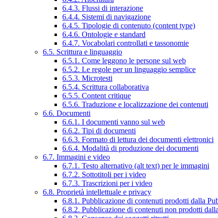
6.4.3. Flussi di interazione
6.4.4. Sistemi di navigazione
6.4.5. Tipologie di contenuto (content type)
6.4.6. Ontologie e standard
6.4.7. Vocabolari controllati e tassonomie
6.5. Scrittura e linguaggio
6.5.1. Come leggono le persone sul web
6.5.2. Le regole per un linguaggio semplice
6.5.3. Microtesti
6.5.4. Scrittura collaborativa
6.5.5. Content critique
6.5.6. Traduzione e localizzazione dei contenuti
6.6. Documenti
6.6.1. I documenti vanno sul web
6.6.2. Tipi di documenti
6.6.3. Formato di lettura dei documenti elettronici
6.6.4. Modalità di produzione dei documenti
6.7. Immagini e video
6.7.1. Testo alternativo (alt text) per le immagini
6.7.2. Sottotitoli per i video
6.7.3. Trascrizioni per i video
6.8. Proprietà intellettuale e privacy
6.8.1. Pubblicazione di contenuti prodotti dalla P
6.8.2. Pubblicazione di contenuti non prodotti dal