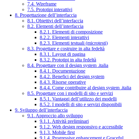
7.4. Wireframe
7.5. Prototipi interattivi
8. Progettazione dell’interfaccia
8.1. Obiettivi dell’interfaccia
8.2. Elementi dell’interfaccia
8.2.1. Elementi di composizione
8.2.2. Elementi interattivi
8.2.3. Elementi testuali (microtesti)
8.3. Progettare e costruire in alta fedeltà
8.3.1. Layout di pagina
8.3.2. Prototipi in alta fedeltà
8.4. Progettare con il design system .italia
8.4.1. Documentazione
8.4.2. Benefici del design system
8.4.3. Risorse operative
8.4.4. Come contribuire al design system .italia
8.5. Progettare con i modelli di sito e servizi
8.5.1. Vantaggi dell’utilizzo dei modelli
8.5.2. I modelli di sito e servizi disponibili
9. Sviluppo dell’interfaccia
9.1. Approccio allo sviluppo
9.1.1. Attività preliminari
9.1.2. Web design responsivo e accessibile
9.1.3. Mobile first
9.1.4. Progressive enhancement e Graceful