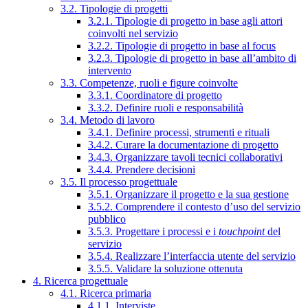
3.2. Tipologie di progetti
3.2.1. Tipologie di progetto in base agli attori
coinvolti nel servizio
3.2.2. Tipologie di progetto in base al focus
3.2.3. Tipologie di progetto in base all’ambito di
intervento
3.3. Competenze, ruoli e figure coinvolte
3.3.1. Coordinatore di progetto
3.3.2. Definire ruoli e responsabilità
3.4. Metodo di lavoro
3.4.1. Definire processi, strumenti e rituali
3.4.2. Curare la documentazione di progetto
3.4.3. Organizzare tavoli tecnici collaborativi
3.4.4. Prendere decisioni
3.5. Il processo progettuale
3.5.1. Organizzare il progetto e la sua gestione
3.5.2. Comprendere il contesto d’uso del servizio
pubblico
3.5.3. Progettare i processi e i
touchpoint
del
servizio
3.5.4. Realizzare l’interfaccia utente del servizio
3.5.5. Validare la soluzione ottenuta
4. Ricerca progettuale
4.1. Ricerca primaria
4.1.1. Interviste