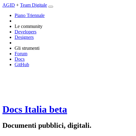
AGID
+
Team Digitale
Piano Triennale
Le community
Developers
Designers
Gli strumenti
Forum
Docs
GitHub
Docs Italia
beta
Documenti pubblici, digitali.