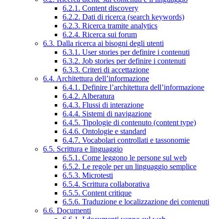
6.2.1. Content discovery
6.2.2. Dati di ricerca (search keywords)
6.2.3. Ricerca tramite analytics
6.2.4. Ricerca sui forum
6.3. Dalla ricerca ai bisogni degli utenti
6.3.1. User stories per definire i contenuti
6.3.2. Job stories per definire i contenuti
6.3.3. Criteri di accettazione
6.4. Architettura dell’informazione
6.4.1. Definire l’architettura dell’informazione
6.4.2. Alberatura
6.4.3. Flussi di interazione
6.4.4. Sistemi di navigazione
6.4.5. Tipologie di contenuto (content type)
6.4.6. Ontologie e standard
6.4.7. Vocabolari controllati e tassonomie
6.5. Scrittura e linguaggio
6.5.1. Come leggono le persone sul web
6.5.2. Le regole per un linguaggio semplice
6.5.3. Microtesti
6.5.4. Scrittura collaborativa
6.5.5. Content critique
6.5.6. Traduzione e localizzazione dei contenuti
6.6. Documenti