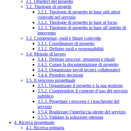
3.1. Obiettivi del progetto
3.2. Tipologie di progetti
3.2.1. Tipologie di progetto in base agli attori
coinvolti nel servizio
3.2.2. Tipologie di progetto in base al focus
3.2.3. Tipologie di progetto in base all’ambito di
intervento
3.3. Competenze, ruoli e figure coinvolte
3.3.1. Coordinatore di progetto
3.3.2. Definire ruoli e responsabilità
3.4. Metodo di lavoro
3.4.1. Definire processi, strumenti e rituali
3.4.2. Curare la documentazione di progetto
3.4.3. Organizzare tavoli tecnici collaborativi
3.4.4. Prendere decisioni
3.5. Il processo progettuale
3.5.1. Organizzare il progetto e la sua gestione
3.5.2. Comprendere il contesto d’uso del servizio
pubblico
3.5.3. Progettare i processi e i
touchpoint
del
servizio
3.5.4. Realizzare l’interfaccia utente del servizio
3.5.5. Validare la soluzione ottenuta
4. Ricerca progettuale
4.1. Ricerca primaria