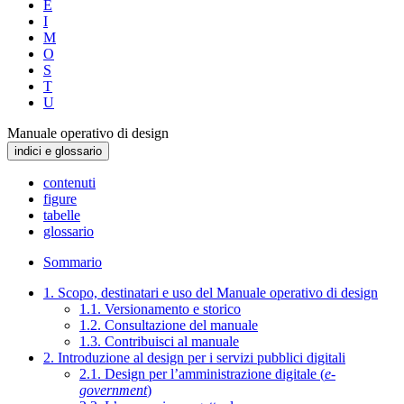
E
I
M
O
S
T
U
Manuale operativo di design
indici e glossario
contenuti
figure
tabelle
glossario
Sommario
1. Scopo, destinatari e uso del Manuale operativo di design
1.1. Versionamento e storico
1.2. Consultazione del manuale
1.3. Contribuisci al manuale
2. Introduzione al design per i servizi pubblici digitali
2.1. Design per l’amministrazione digitale (
e-
government
)