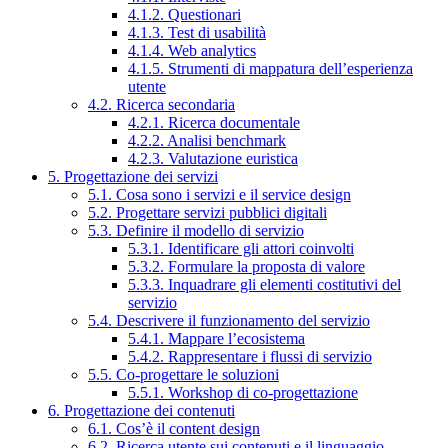
4.1.2. Questionari
4.1.3. Test di usabilità
4.1.4. Web analytics
4.1.5. Strumenti di mappatura dell’esperienza
utente
4.2. Ricerca secondaria
4.2.1. Ricerca documentale
4.2.2. Analisi benchmark
4.2.3. Valutazione euristica
5. Progettazione dei servizi
5.1. Cosa sono i servizi e il service design
5.2. Progettare servizi pubblici digitali
5.3. Definire il modello di servizio
5.3.1. Identificare gli attori coinvolti
5.3.2. Formulare la proposta di valore
5.3.3. Inquadrare gli elementi costitutivi del
servizio
5.4. Descrivere il funzionamento del servizio
5.4.1. Mappare l’ecosistema
5.4.2. Rappresentare i flussi di servizio
5.5. Co-progettare le soluzioni
5.5.1. Workshop di co-progettazione
6. Progettazione dei contenuti
6.1. Cos’è il content design
6.2. Ricerca utente sui contenuti e il linguaggio