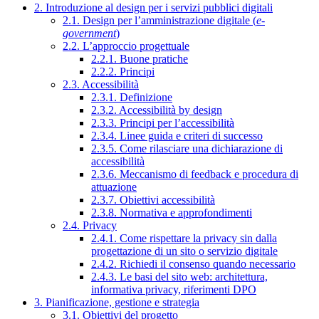
2. Introduzione al design per i servizi pubblici digitali
2.1. Design per l’amministrazione digitale (
e-
government
)
2.2. L’approccio progettuale
2.2.1. Buone pratiche
2.2.2. Principi
2.3. Accessibilità
2.3.1. Definizione
2.3.2. Accessibilità by design
2.3.3. Principi per l’accessibilità
2.3.4. Linee guida e criteri di successo
2.3.5. Come rilasciare una dichiarazione di
accessibilità
2.3.6. Meccanismo di feedback e procedura di
attuazione
2.3.7. Obiettivi accessibilità
2.3.8. Normativa e approfondimenti
2.4. Privacy
2.4.1. Come rispettare la privacy sin dalla
progettazione di un sito o servizio digitale
2.4.2. Richiedi il consenso quando necessario
2.4.3. Le basi del sito web: architettura,
informativa privacy, riferimenti DPO
3. Pianificazione, gestione e strategia
3.1. Obiettivi del progetto