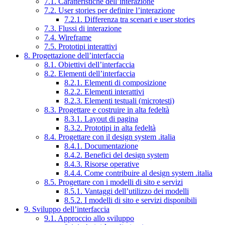
7.1. Caratteristiche dell’interazione
7.2. User stories per definire l’interazione
7.2.1. Differenza tra scenari e user stories
7.3. Flussi di interazione
7.4. Wireframe
7.5. Prototipi interattivi
8. Progettazione dell’interfaccia
8.1. Obiettivi dell’interfaccia
8.2. Elementi dell’interfaccia
8.2.1. Elementi di composizione
8.2.2. Elementi interattivi
8.2.3. Elementi testuali (microtesti)
8.3. Progettare e costruire in alta fedeltà
8.3.1. Layout di pagina
8.3.2. Prototipi in alta fedeltà
8.4. Progettare con il design system .italia
8.4.1. Documentazione
8.4.2. Benefici del design system
8.4.3. Risorse operative
8.4.4. Come contribuire al design system .italia
8.5. Progettare con i modelli di sito e servizi
8.5.1. Vantaggi dell’utilizzo dei modelli
8.5.2. I modelli di sito e servizi disponibili
9. Sviluppo dell’interfaccia
9.1. Approccio allo sviluppo