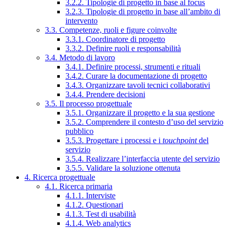
3.2.2. Tipologie di progetto in base al focus
3.2.3. Tipologie di progetto in base all’ambito di
intervento
3.3. Competenze, ruoli e figure coinvolte
3.3.1. Coordinatore di progetto
3.3.2. Definire ruoli e responsabilità
3.4. Metodo di lavoro
3.4.1. Definire processi, strumenti e rituali
3.4.2. Curare la documentazione di progetto
3.4.3. Organizzare tavoli tecnici collaborativi
3.4.4. Prendere decisioni
3.5. Il processo progettuale
3.5.1. Organizzare il progetto e la sua gestione
3.5.2. Comprendere il contesto d’uso del servizio
pubblico
3.5.3. Progettare i processi e i
touchpoint
del
servizio
3.5.4. Realizzare l’interfaccia utente del servizio
3.5.5. Validare la soluzione ottenuta
4. Ricerca progettuale
4.1. Ricerca primaria
4.1.1. Interviste
4.1.2. Questionari
4.1.3. Test di usabilità
4.1.4. Web analytics