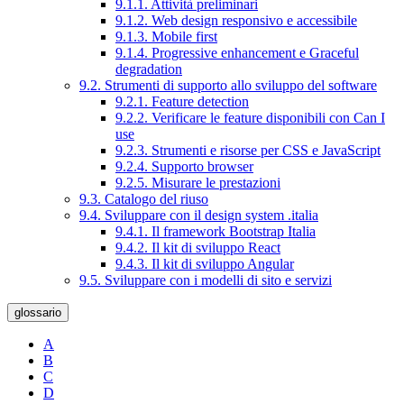
9.1.1. Attività preliminari
9.1.2. Web design responsivo e accessibile
9.1.3. Mobile first
9.1.4. Progressive enhancement e Graceful
degradation
9.2. Strumenti di supporto allo sviluppo del software
9.2.1. Feature detection
9.2.2. Verificare le feature disponibili con Can I
use
9.2.3. Strumenti e risorse per CSS e JavaScript
9.2.4. Supporto browser
9.2.5. Misurare le prestazioni
9.3. Catalogo del riuso
9.4. Sviluppare con il design system .italia
9.4.1. Il framework Bootstrap Italia
9.4.2. Il kit di sviluppo React
9.4.3. Il kit di sviluppo Angular
9.5. Sviluppare con i modelli di sito e servizi
glossario
A
B
C
D