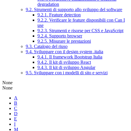
degradation
9.2. Strumenti di supporto allo sviluppo del software
9.2.1. Feature detection
9.2.2. Verificare le feature disponibili con Can I
use
9.2.3. Strumenti e risorse per CSS e JavaScript
9.2.4. Supporto browser
9.2.5. Misurare le prestazioni
9.3. Catalogo del riuso
9.4. Sviluppare con il design system .italia
9.4.1. Il framework Bootstrap Italia
9.4.2. Il kit di sviluppo React
9.4.3. Il kit di sviluppo Angular
9.5. Sviluppare con i modelli di sito e servizi
None
None
A
B
C
D
E
I
M