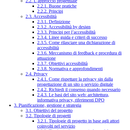
2.2. L’approccio progettuale
2.2.1. Buone pratiche
2.2.2. Principi
2.3. Accessibilità
2.3.1. Definizione
2.3.2. Accessibilità by design
2.3.3. Principi per l’accessibilità
2.3.4. Linee guida e criteri di successo
2.3.5. Come rilasciare una dichiarazione di
accessibilità
2.3.6. Meccanismo di feedback e procedura di
attuazione
2.3.7. Obiettivi accessibilità
2.3.8. Normativa e approfondimenti
2.4. Privacy
2.4.1. Come rispettare la privacy sin dalla
progettazione di un sito o servizio digitale
2.4.2. Richiedi il consenso quando necessario
2.4.3. Le basi del sito web: architettura,
informativa privacy, riferimenti DPO
3. Pianificazione, gestione e strategia
3.1. Obiettivi del progetto
3.2. Tipologie di progetti
3.2.1. Tipologie di progetto in base agli attori
coinvolti nel servizio