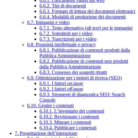
6.6.1. I documenti vanno sul web
6.6.2. Tipi di documenti
6.6.3. Formato di lettura dei documenti elettronici
6.6.4. Modalità di produzione dei documenti
6.7. Immagini e video
6.7.1. Testo alternativo (alt text) per le immagini
6.7.2. Sottotitoli per i video
6.7.3. Trascrizioni per i video
6.8. Proprietà intellettuale e privacy
6.8.1. Pubblicazione di contenuti prodotti dalla
Pubblica Amministrazione
6.8.2. Pubblicazione di contenuti non prodotti
dalla Pubblica Amministrazione
6.8.3. Consenso dei soggetti ritratti
6.9. Ottimizzazione per i motori di ricerca (SEO)
6.9.1. I fattori
on-page
6.9.2. I fattori
off-page
6.9.3. Strumenti di diagnostica SEO: Search
Console
6.10. Gestire i contenuti
6.10.1. L’inventario dei contenuti
6.10.2. Revisionare i contenuti
6.10.3. Migrare i contenuti
6.10.4. Pubblicare i contenuti
7. Progettazione dell’interazione