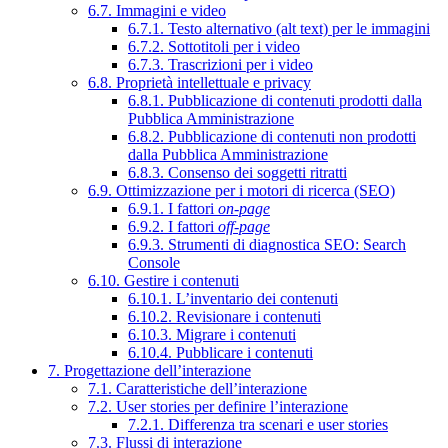
6.7. Immagini e video
6.7.1. Testo alternativo (alt text) per le immagini
6.7.2. Sottotitoli per i video
6.7.3. Trascrizioni per i video
6.8. Proprietà intellettuale e privacy
6.8.1. Pubblicazione di contenuti prodotti dalla
Pubblica Amministrazione
6.8.2. Pubblicazione di contenuti non prodotti
dalla Pubblica Amministrazione
6.8.3. Consenso dei soggetti ritratti
6.9. Ottimizzazione per i motori di ricerca (SEO)
6.9.1. I fattori
on-page
6.9.2. I fattori
off-page
6.9.3. Strumenti di diagnostica SEO: Search
Console
6.10. Gestire i contenuti
6.10.1. L’inventario dei contenuti
6.10.2. Revisionare i contenuti
6.10.3. Migrare i contenuti
6.10.4. Pubblicare i contenuti
7. Progettazione dell’interazione
7.1. Caratteristiche dell’interazione
7.2. User stories per definire l’interazione
7.2.1. Differenza tra scenari e user stories
7.3. Flussi di interazione