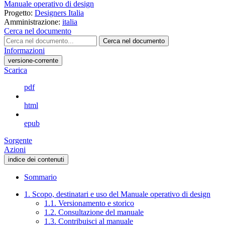
Manuale operativo di design
Progetto:
Designers Italia
Amministrazione:
italia
Cerca nel documento
Cerca nel documento
Informazioni
versione-corrente
Scarica
pdf
html
epub
Sorgente
Azioni
indice dei contenuti
Sommario
1. Scopo, destinatari e uso del Manuale operativo di design
1.1. Versionamento e storico
1.2. Consultazione del manuale
1.3. Contribuisci al manuale