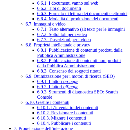
6.6.1. I documenti vanno sul web
6.6.2. Tipi di documenti
6.6.3. Formato di lettura dei documenti elettronici
6.6.4. Modalità di produzione dei documenti
6.7. Immagini e video
6.7.1. Testo alternativo (alt text) per le immagini
6.7.2. Sottotitoli per i video
6.7.3. Trascrizioni per i video
6.8. Proprietà intellettuale e privacy
6.8.1. Pubblicazione di contenuti prodotti dalla
Pubblica Amministrazione
6.8.2. Pubblicazione di contenuti non prodotti
dalla Pubblica Amministrazione
6.8.3. Consenso dei soggetti ritratti
6.9. Ottimizzazione per i motori di ricerca (SEO)
6.9.1. I fattori
on-page
6.9.2. I fattori
off-page
6.9.3. Strumenti di diagnostica SEO: Search
Console
6.10. Gestire i contenuti
6.10.1. L’inventario dei contenuti
6.10.2. Revisionare i contenuti
6.10.3. Migrare i contenuti
6.10.4. Pubblicare i contenuti
7. Progettazione dell’interazione