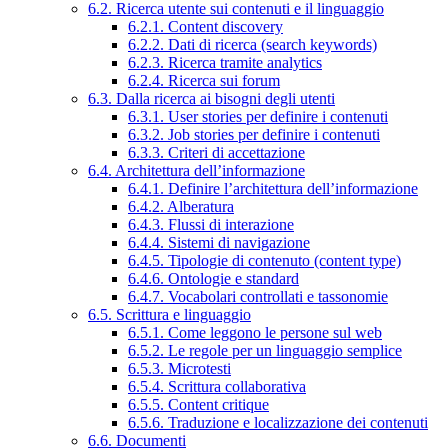
6.2. Ricerca utente sui contenuti e il linguaggio
6.2.1. Content discovery
6.2.2. Dati di ricerca (search keywords)
6.2.3. Ricerca tramite analytics
6.2.4. Ricerca sui forum
6.3. Dalla ricerca ai bisogni degli utenti
6.3.1. User stories per definire i contenuti
6.3.2. Job stories per definire i contenuti
6.3.3. Criteri di accettazione
6.4. Architettura dell’informazione
6.4.1. Definire l’architettura dell’informazione
6.4.2. Alberatura
6.4.3. Flussi di interazione
6.4.4. Sistemi di navigazione
6.4.5. Tipologie di contenuto (content type)
6.4.6. Ontologie e standard
6.4.7. Vocabolari controllati e tassonomie
6.5. Scrittura e linguaggio
6.5.1. Come leggono le persone sul web
6.5.2. Le regole per un linguaggio semplice
6.5.3. Microtesti
6.5.4. Scrittura collaborativa
6.5.5. Content critique
6.5.6. Traduzione e localizzazione dei contenuti
6.6. Documenti