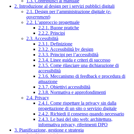
1.3. Contribuisci al manuale
2. Introduzione al design per i servizi pubblici digitali
2.1. Design per l’amministrazione digitale (
e-
government
)
2.2. L’approccio progettuale
2.2.1. Buone pratiche
2.2.2. Principi
2.3. Accessibilità
2.3.1. Definizione
2.3.2. Accessibilità by design
2.3.3. Principi per l’accessibilità
2.3.4. Linee guida e criteri di successo
2.3.5. Come rilasciare una dichiarazione di
accessibilità
2.3.6. Meccanismo di feedback e procedura di
attuazione
2.3.7. Obiettivi accessibilità
2.3.8. Normativa e approfondimenti
2.4. Privacy
2.4.1. Come rispettare la privacy sin dalla
progettazione di un sito o servizio digitale
2.4.2. Richiedi il consenso quando necessario
2.4.3. Le basi del sito web: architettura,
informativa privacy, riferimenti DPO
3. Pianificazione, gestione e strategia