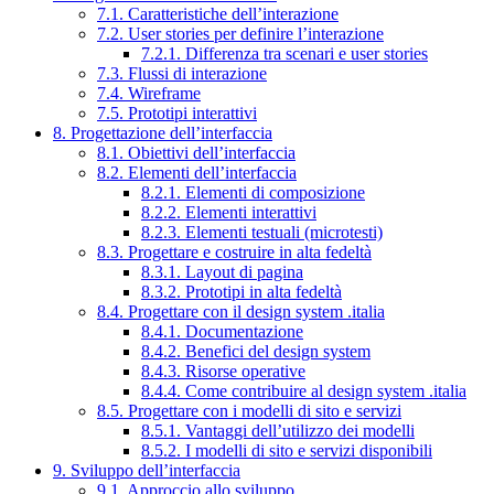
7.1. Caratteristiche dell’interazione
7.2. User stories per definire l’interazione
7.2.1. Differenza tra scenari e user stories
7.3. Flussi di interazione
7.4. Wireframe
7.5. Prototipi interattivi
8. Progettazione dell’interfaccia
8.1. Obiettivi dell’interfaccia
8.2. Elementi dell’interfaccia
8.2.1. Elementi di composizione
8.2.2. Elementi interattivi
8.2.3. Elementi testuali (microtesti)
8.3. Progettare e costruire in alta fedeltà
8.3.1. Layout di pagina
8.3.2. Prototipi in alta fedeltà
8.4. Progettare con il design system .italia
8.4.1. Documentazione
8.4.2. Benefici del design system
8.4.3. Risorse operative
8.4.4. Come contribuire al design system .italia
8.5. Progettare con i modelli di sito e servizi
8.5.1. Vantaggi dell’utilizzo dei modelli
8.5.2. I modelli di sito e servizi disponibili
9. Sviluppo dell’interfaccia
9.1. Approccio allo sviluppo