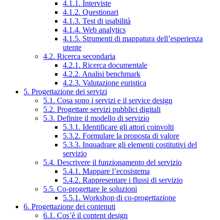
4.1.1. Interviste
4.1.2. Questionari
4.1.3. Test di usabilità
4.1.4. Web analytics
4.1.5. Strumenti di mappatura dell’esperienza
utente
4.2. Ricerca secondaria
4.2.1. Ricerca documentale
4.2.2. Analisi benchmark
4.2.3. Valutazione euristica
5. Progettazione dei servizi
5.1. Cosa sono i servizi e il service design
5.2. Progettare servizi pubblici digitali
5.3. Definire il modello di servizio
5.3.1. Identificare gli attori coinvolti
5.3.2. Formulare la proposta di valore
5.3.3. Inquadrare gli elementi costitutivi del
servizio
5.4. Descrivere il funzionamento del servizio
5.4.1. Mappare l’ecosistema
5.4.2. Rappresentare i flussi di servizio
5.5. Co-progettare le soluzioni
5.5.1. Workshop di co-progettazione
6. Progettazione dei contenuti
6.1. Cos’è il content design