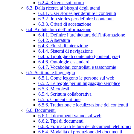
6.2.4. Ricerca sui forum
6.3. Dalla ricerca ai bisogni degli utenti
6.3.1. User stories per definire i contenuti
6.3.2. Job stories per definire i contenuti
6.3.3. Criteri di accettazione
6.4. Architettura dell’informazione
6.4.1. Definire l’architettura dell’informazione
6.4.2. Alberatura
6.4.3. Flussi di interazione
6.4.4. Sistemi di navigazione
6.4.5. Tipologie di contenuto (content type)
6.4.6. Ontologie e standard
6.4.7. Vocabolari controllati e tassonomie
6.5. Scrittura e linguaggio
6.5.1. Come leggono le persone sul web
6.5.2. Le regole per un linguaggio semplice
6.5.3. Microtesti
6.5.4. Scrittura collaborativa
6.5.5. Content critique
6.5.6. Traduzione e localizzazione dei contenuti
6.6. Documenti
6.6.1. I documenti vanno sul web
6.6.2. Tipi di documenti
6.6.3. Formato di lettura dei documenti elettronici
6.6.4. Modalità di produzione dei documenti