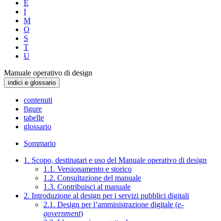
E
I
M
O
S
T
U
Manuale operativo di design
indici e glossario
contenuti
figure
tabelle
glossario
Sommario
1. Scopo, destinatari e uso del Manuale operativo di design
1.1. Versionamento e storico
1.2. Consultazione del manuale
1.3. Contribuisci al manuale
2. Introduzione al design per i servizi pubblici digitali
2.1. Design per l’amministrazione digitale (
e-
government
)