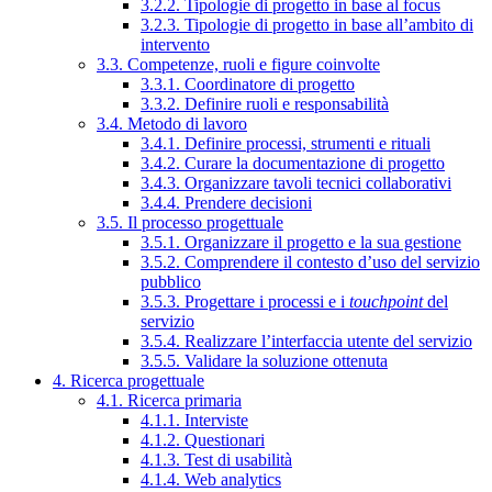
3.2.2. Tipologie di progetto in base al focus
3.2.3. Tipologie di progetto in base all’ambito di
intervento
3.3. Competenze, ruoli e figure coinvolte
3.3.1. Coordinatore di progetto
3.3.2. Definire ruoli e responsabilità
3.4. Metodo di lavoro
3.4.1. Definire processi, strumenti e rituali
3.4.2. Curare la documentazione di progetto
3.4.3. Organizzare tavoli tecnici collaborativi
3.4.4. Prendere decisioni
3.5. Il processo progettuale
3.5.1. Organizzare il progetto e la sua gestione
3.5.2. Comprendere il contesto d’uso del servizio
pubblico
3.5.3. Progettare i processi e i
touchpoint
del
servizio
3.5.4. Realizzare l’interfaccia utente del servizio
3.5.5. Validare la soluzione ottenuta
4. Ricerca progettuale
4.1. Ricerca primaria
4.1.1. Interviste
4.1.2. Questionari
4.1.3. Test di usabilità
4.1.4. Web analytics