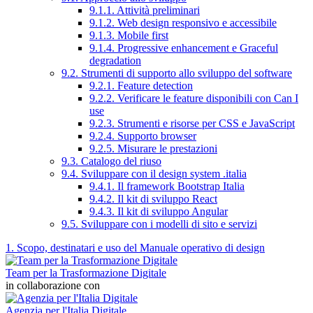
9.1.1. Attività preliminari
9.1.2. Web design responsivo e accessibile
9.1.3. Mobile first
9.1.4. Progressive enhancement e Graceful
degradation
9.2. Strumenti di supporto allo sviluppo del software
9.2.1. Feature detection
9.2.2. Verificare le feature disponibili con Can I
use
9.2.3. Strumenti e risorse per CSS e JavaScript
9.2.4. Supporto browser
9.2.5. Misurare le prestazioni
9.3. Catalogo del riuso
9.4. Sviluppare con il design system .italia
9.4.1. Il framework Bootstrap Italia
9.4.2. Il kit di sviluppo React
9.4.3. Il kit di sviluppo Angular
9.5. Sviluppare con i modelli di sito e servizi
1. Scopo, destinatari e uso del Manuale operativo di design
Team per la Trasformazione Digitale
in collaborazione con
Agenzia per l'Italia Digitale