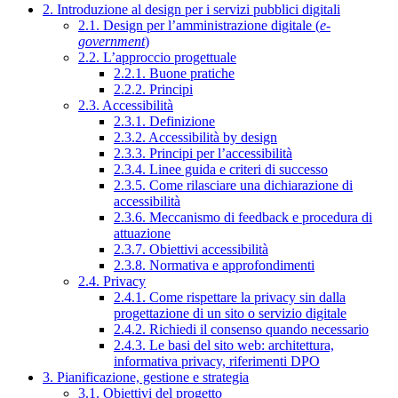
2. Introduzione al design per i servizi pubblici digitali
2.1. Design per l’amministrazione digitale (
e-
government
)
2.2. L’approccio progettuale
2.2.1. Buone pratiche
2.2.2. Principi
2.3. Accessibilità
2.3.1. Definizione
2.3.2. Accessibilità by design
2.3.3. Principi per l’accessibilità
2.3.4. Linee guida e criteri di successo
2.3.5. Come rilasciare una dichiarazione di
accessibilità
2.3.6. Meccanismo di feedback e procedura di
attuazione
2.3.7. Obiettivi accessibilità
2.3.8. Normativa e approfondimenti
2.4. Privacy
2.4.1. Come rispettare la privacy sin dalla
progettazione di un sito o servizio digitale
2.4.2. Richiedi il consenso quando necessario
2.4.3. Le basi del sito web: architettura,
informativa privacy, riferimenti DPO
3. Pianificazione, gestione e strategia
3.1. Obiettivi del progetto