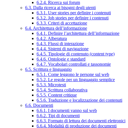
6.2.4. Ricerca sui forum
6.3. Dalla ricerca ai bisogni degli utenti
6.3.1. User stories per definire i contenuti
6.3.2. Job stories per definire i contenuti
6.3.3. Criteri di accettazione
6.4. Architettura dell’informazione
6.4.1. Definire l’architettura dell’informazione
6.4.2. Alberatura
6.4.3. Flussi di interazione
6.4.4. Sistemi di navigazione
6.4.5. Tipologie di contenuto (content type)
6.4.6. Ontologie e standard
6.4.7. Vocabolari controllati e tassonomie
6.5. Scrittura e linguaggio
6.5.1. Come leggono le persone sul web
6.5.2. Le regole per un linguaggio semplice
6.5.3. Microtesti
6.5.4. Scrittura collaborativa
6.5.5. Content critique
6.5.6. Traduzione e localizzazione dei contenuti
6.6. Documenti
6.6.1. I documenti vanno sul web
6.6.2. Tipi di documenti
6.6.3. Formato di lettura dei documenti elettronici
6.6.4. Modalità di produzione dei documenti