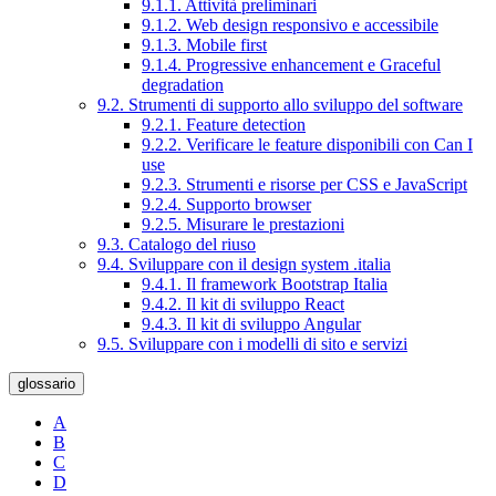
9.1.1. Attività preliminari
9.1.2. Web design responsivo e accessibile
9.1.3. Mobile first
9.1.4. Progressive enhancement e Graceful
degradation
9.2. Strumenti di supporto allo sviluppo del software
9.2.1. Feature detection
9.2.2. Verificare le feature disponibili con Can I
use
9.2.3. Strumenti e risorse per CSS e JavaScript
9.2.4. Supporto browser
9.2.5. Misurare le prestazioni
9.3. Catalogo del riuso
9.4. Sviluppare con il design system .italia
9.4.1. Il framework Bootstrap Italia
9.4.2. Il kit di sviluppo React
9.4.3. Il kit di sviluppo Angular
9.5. Sviluppare con i modelli di sito e servizi
glossario
A
B
C
D