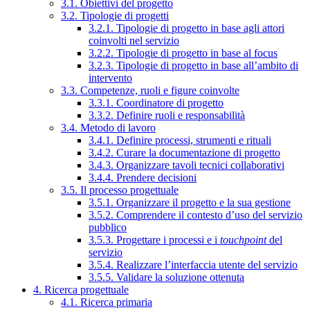
3.1. Obiettivi del progetto
3.2. Tipologie di progetti
3.2.1. Tipologie di progetto in base agli attori
coinvolti nel servizio
3.2.2. Tipologie di progetto in base al focus
3.2.3. Tipologie di progetto in base all’ambito di
intervento
3.3. Competenze, ruoli e figure coinvolte
3.3.1. Coordinatore di progetto
3.3.2. Definire ruoli e responsabilità
3.4. Metodo di lavoro
3.4.1. Definire processi, strumenti e rituali
3.4.2. Curare la documentazione di progetto
3.4.3. Organizzare tavoli tecnici collaborativi
3.4.4. Prendere decisioni
3.5. Il processo progettuale
3.5.1. Organizzare il progetto e la sua gestione
3.5.2. Comprendere il contesto d’uso del servizio
pubblico
3.5.3. Progettare i processi e i
touchpoint
del
servizio
3.5.4. Realizzare l’interfaccia utente del servizio
3.5.5. Validare la soluzione ottenuta
4. Ricerca progettuale
4.1. Ricerca primaria