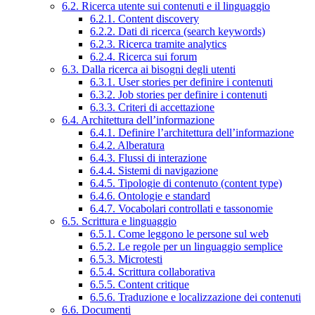
6.2. Ricerca utente sui contenuti e il linguaggio
6.2.1. Content discovery
6.2.2. Dati di ricerca (search keywords)
6.2.3. Ricerca tramite analytics
6.2.4. Ricerca sui forum
6.3. Dalla ricerca ai bisogni degli utenti
6.3.1. User stories per definire i contenuti
6.3.2. Job stories per definire i contenuti
6.3.3. Criteri di accettazione
6.4. Architettura dell’informazione
6.4.1. Definire l’architettura dell’informazione
6.4.2. Alberatura
6.4.3. Flussi di interazione
6.4.4. Sistemi di navigazione
6.4.5. Tipologie di contenuto (content type)
6.4.6. Ontologie e standard
6.4.7. Vocabolari controllati e tassonomie
6.5. Scrittura e linguaggio
6.5.1. Come leggono le persone sul web
6.5.2. Le regole per un linguaggio semplice
6.5.3. Microtesti
6.5.4. Scrittura collaborativa
6.5.5. Content critique
6.5.6. Traduzione e localizzazione dei contenuti
6.6. Documenti