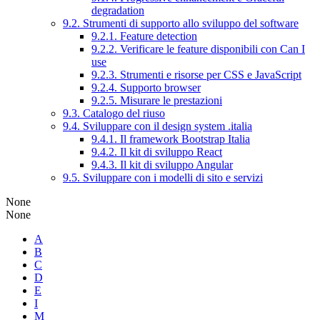
degradation
9.2. Strumenti di supporto allo sviluppo del software
9.2.1. Feature detection
9.2.2. Verificare le feature disponibili con Can I
use
9.2.3. Strumenti e risorse per CSS e JavaScript
9.2.4. Supporto browser
9.2.5. Misurare le prestazioni
9.3. Catalogo del riuso
9.4. Sviluppare con il design system .italia
9.4.1. Il framework Bootstrap Italia
9.4.2. Il kit di sviluppo React
9.4.3. Il kit di sviluppo Angular
9.5. Sviluppare con i modelli di sito e servizi
None
None
A
B
C
D
E
I
M