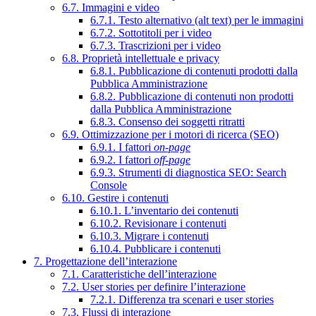
6.7. Immagini e video
6.7.1. Testo alternativo (alt text) per le immagini
6.7.2. Sottotitoli per i video
6.7.3. Trascrizioni per i video
6.8. Proprietà intellettuale e privacy
6.8.1. Pubblicazione di contenuti prodotti dalla
Pubblica Amministrazione
6.8.2. Pubblicazione di contenuti non prodotti
dalla Pubblica Amministrazione
6.8.3. Consenso dei soggetti ritratti
6.9. Ottimizzazione per i motori di ricerca (SEO)
6.9.1. I fattori
on-page
6.9.2. I fattori
off-page
6.9.3. Strumenti di diagnostica SEO: Search
Console
6.10. Gestire i contenuti
6.10.1. L’inventario dei contenuti
6.10.2. Revisionare i contenuti
6.10.3. Migrare i contenuti
6.10.4. Pubblicare i contenuti
7. Progettazione dell’interazione
7.1. Caratteristiche dell’interazione
7.2. User stories per definire l’interazione
7.2.1. Differenza tra scenari e user stories
7.3. Flussi di interazione