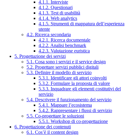
4.1.1. Interviste
4.1.2. Questionari
4.1.3. Test di usabilità
4.1.4. Web analytics
4.1.5. Strumenti di mappatura dell’esperienza
utente
4.2. Ricerca secondaria
4.2.1. Ricerca documentale
4.2.2. Analisi benchmark
4.2.3. Valutazione euristica
5. Progettazione dei servizi
5.1. Cosa sono i servizi e il service design
5.2. Progettare servizi pubblici digitali
5.3. Definire il modello di servizio
5.3.1. Identificare gli attori coinvolti
5.3.2. Formulare la proposta di valore
5.3.3. Inquadrare gli elementi costitutivi del
servizio
5.4. Descrivere il funzionamento del servizio
5.4.1. Mappare l’ecosistema
5.4.2. Rappresentare i flussi di servizio
5.5. Co-progettare le soluzioni
5.5.1. Workshop di co-progettazione
6. Progettazione dei contenuti
6.1. Cos’è il content design