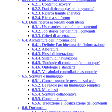
6.2.1. Content discovery
6.2.2. Dati di ricerca (search keywords)
6.2.3. Ricerca tramite analytics
6.2.4. Ricerca sui forum
6.3. Dalla ricerca ai bisogni degli utenti
6.3.1. User stories per definire i contenuti
6.3.2. Job stories per definire i contenuti
6.3.3. Criteri di accettazione
6.4. Architettura dell’informazione
6.4.1. Definire l’architettura dell’informazione
6.4.2. Alberatura
6.4.3. Flussi di interazione
6.4.4. Sistemi di navigazione
6.4.5. Tipologie di contenuto (content type)
6.4.6. Ontologie e standard
6.4.7. Vocabolari controllati e tassonomie
6.5. Scrittura e linguaggio
6.5.1. Come leggono le persone sul web
6.5.2. Le regole per un linguaggio semplice
6.5.3. Microtesti
6.5.4. Scrittura collaborativa
6.5.5. Content critique
6.5.6. Traduzione e localizzazione dei contenuti
6.6. Documenti