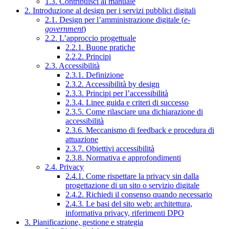
1.3. Contribuisci al manuale
2. Introduzione al design per i servizi pubblici digitali
2.1. Design per l’amministrazione digitale (
e-
government
)
2.2. L’approccio progettuale
2.2.1. Buone pratiche
2.2.2. Principi
2.3. Accessibilità
2.3.1. Definizione
2.3.2. Accessibilità by design
2.3.3. Principi per l’accessibilità
2.3.4. Linee guida e criteri di successo
2.3.5. Come rilasciare una dichiarazione di
accessibilità
2.3.6. Meccanismo di feedback e procedura di
attuazione
2.3.7. Obiettivi accessibilità
2.3.8. Normativa e approfondimenti
2.4. Privacy
2.4.1. Come rispettare la privacy sin dalla
progettazione di un sito o servizio digitale
2.4.2. Richiedi il consenso quando necessario
2.4.3. Le basi del sito web: architettura,
informativa privacy, riferimenti DPO
3. Pianificazione, gestione e strategia