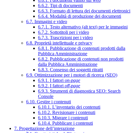
6.6.1. I documenti vanno sul web
6.6.2. Tipi di documenti
6.6.3. Formato di lettura dei documenti elettronici
6.6.4. Modalità di produzione dei documenti
6.7. Immagini e video
6.7.1. Testo alternativo (alt text) per le immagini
6.7.2. Sottotitoli per i video
6.7.3. Trascrizioni per i video
6.8. Proprietà intellettuale e privacy
6.8.1. Pubblicazione di contenuti prodotti dalla
Pubblica Amministrazione
6.8.2. Pubblicazione di contenuti non prodotti
dalla Pubblica Amministrazione
6.8.3. Consenso dei soggetti ritratti
6.9. Ottimizzazione per i motori di ricerca (SEO)
6.9.1. I fattori
on-page
6.9.2. I fattori
off-page
6.9.3. Strumenti di diagnostica SEO: Search
Console
6.10. Gestire i contenuti
6.10.1. L’inventario dei contenuti
6.10.2. Revisionare i contenuti
6.10.3. Migrare i contenuti
6.10.4. Pubblicare i contenuti
7. Progettazione dell’interazione