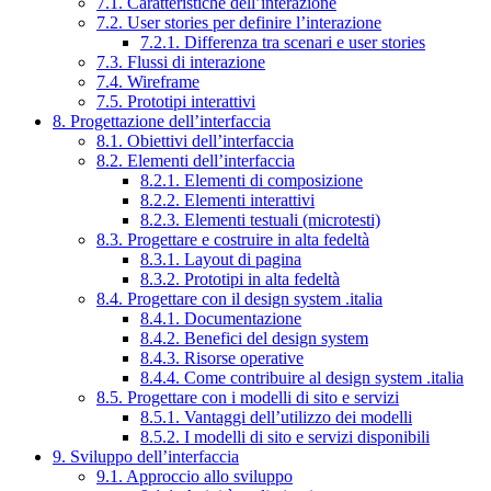
7.1. Caratteristiche dell’interazione
7.2. User stories per definire l’interazione
7.2.1. Differenza tra scenari e user stories
7.3. Flussi di interazione
7.4. Wireframe
7.5. Prototipi interattivi
8. Progettazione dell’interfaccia
8.1. Obiettivi dell’interfaccia
8.2. Elementi dell’interfaccia
8.2.1. Elementi di composizione
8.2.2. Elementi interattivi
8.2.3. Elementi testuali (microtesti)
8.3. Progettare e costruire in alta fedeltà
8.3.1. Layout di pagina
8.3.2. Prototipi in alta fedeltà
8.4. Progettare con il design system .italia
8.4.1. Documentazione
8.4.2. Benefici del design system
8.4.3. Risorse operative
8.4.4. Come contribuire al design system .italia
8.5. Progettare con i modelli di sito e servizi
8.5.1. Vantaggi dell’utilizzo dei modelli
8.5.2. I modelli di sito e servizi disponibili
9. Sviluppo dell’interfaccia
9.1. Approccio allo sviluppo