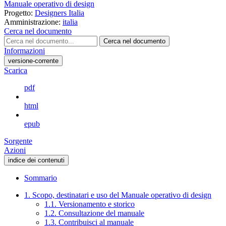
Manuale operativo di design
Progetto:
Designers Italia
Amministrazione:
italia
Cerca nel documento
Cerca nel documento
Informazioni
versione-corrente
Scarica
pdf
html
epub
Sorgente
Azioni
indice dei contenuti
Sommario
1. Scopo, destinatari e uso del Manuale operativo di design
1.1. Versionamento e storico
1.2. Consultazione del manuale
1.3. Contribuisci al manuale