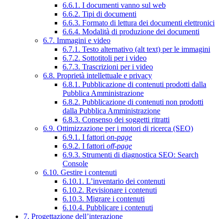
6.6.1. I documenti vanno sul web
6.6.2. Tipi di documenti
6.6.3. Formato di lettura dei documenti elettronici
6.6.4. Modalità di produzione dei documenti
6.7. Immagini e video
6.7.1. Testo alternativo (alt text) per le immagini
6.7.2. Sottotitoli per i video
6.7.3. Trascrizioni per i video
6.8. Proprietà intellettuale e privacy
6.8.1. Pubblicazione di contenuti prodotti dalla
Pubblica Amministrazione
6.8.2. Pubblicazione di contenuti non prodotti
dalla Pubblica Amministrazione
6.8.3. Consenso dei soggetti ritratti
6.9. Ottimizzazione per i motori di ricerca (SEO)
6.9.1. I fattori
on-page
6.9.2. I fattori
off-page
6.9.3. Strumenti di diagnostica SEO: Search
Console
6.10. Gestire i contenuti
6.10.1. L’inventario dei contenuti
6.10.2. Revisionare i contenuti
6.10.3. Migrare i contenuti
6.10.4. Pubblicare i contenuti
7. Progettazione dell’interazione