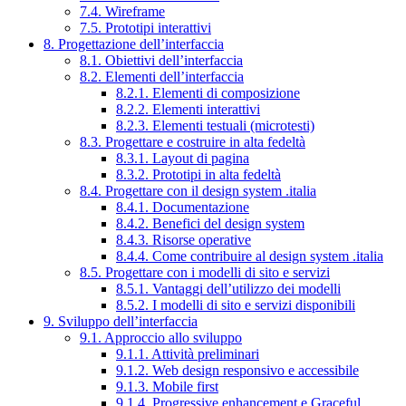
7.4. Wireframe
7.5. Prototipi interattivi
8. Progettazione dell’interfaccia
8.1. Obiettivi dell’interfaccia
8.2. Elementi dell’interfaccia
8.2.1. Elementi di composizione
8.2.2. Elementi interattivi
8.2.3. Elementi testuali (microtesti)
8.3. Progettare e costruire in alta fedeltà
8.3.1. Layout di pagina
8.3.2. Prototipi in alta fedeltà
8.4. Progettare con il design system .italia
8.4.1. Documentazione
8.4.2. Benefici del design system
8.4.3. Risorse operative
8.4.4. Come contribuire al design system .italia
8.5. Progettare con i modelli di sito e servizi
8.5.1. Vantaggi dell’utilizzo dei modelli
8.5.2. I modelli di sito e servizi disponibili
9. Sviluppo dell’interfaccia
9.1. Approccio allo sviluppo
9.1.1. Attività preliminari
9.1.2. Web design responsivo e accessibile
9.1.3. Mobile first
9.1.4. Progressive enhancement e Graceful