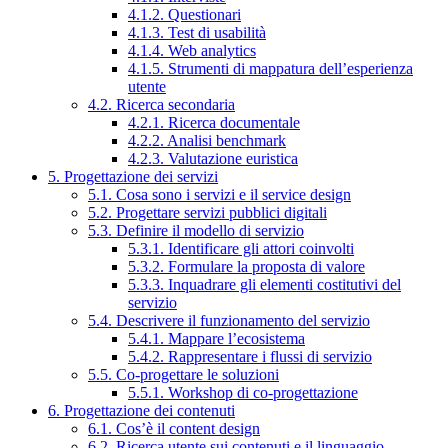
4.1.2. Questionari
4.1.3. Test di usabilità
4.1.4. Web analytics
4.1.5. Strumenti di mappatura dell’esperienza
utente
4.2. Ricerca secondaria
4.2.1. Ricerca documentale
4.2.2. Analisi benchmark
4.2.3. Valutazione euristica
5. Progettazione dei servizi
5.1. Cosa sono i servizi e il service design
5.2. Progettare servizi pubblici digitali
5.3. Definire il modello di servizio
5.3.1. Identificare gli attori coinvolti
5.3.2. Formulare la proposta di valore
5.3.3. Inquadrare gli elementi costitutivi del
servizio
5.4. Descrivere il funzionamento del servizio
5.4.1. Mappare l’ecosistema
5.4.2. Rappresentare i flussi di servizio
5.5. Co-progettare le soluzioni
5.5.1. Workshop di co-progettazione
6. Progettazione dei contenuti
6.1. Cos’è il content design
6.2. Ricerca utente sui contenuti e il linguaggio