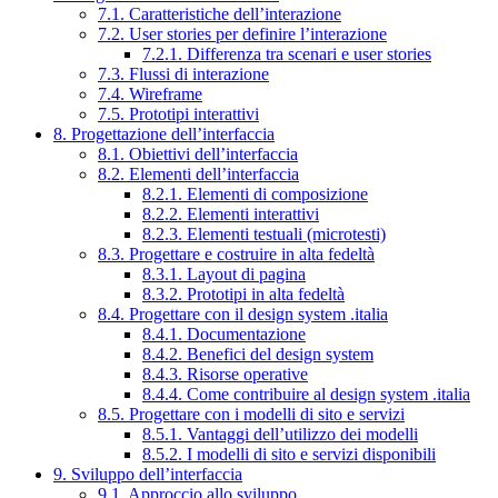
7.1. Caratteristiche dell’interazione
7.2. User stories per definire l’interazione
7.2.1. Differenza tra scenari e user stories
7.3. Flussi di interazione
7.4. Wireframe
7.5. Prototipi interattivi
8. Progettazione dell’interfaccia
8.1. Obiettivi dell’interfaccia
8.2. Elementi dell’interfaccia
8.2.1. Elementi di composizione
8.2.2. Elementi interattivi
8.2.3. Elementi testuali (microtesti)
8.3. Progettare e costruire in alta fedeltà
8.3.1. Layout di pagina
8.3.2. Prototipi in alta fedeltà
8.4. Progettare con il design system .italia
8.4.1. Documentazione
8.4.2. Benefici del design system
8.4.3. Risorse operative
8.4.4. Come contribuire al design system .italia
8.5. Progettare con i modelli di sito e servizi
8.5.1. Vantaggi dell’utilizzo dei modelli
8.5.2. I modelli di sito e servizi disponibili
9. Sviluppo dell’interfaccia
9.1. Approccio allo sviluppo