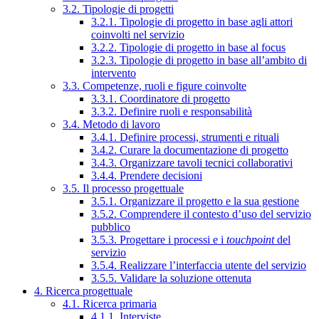
3.2. Tipologie di progetti
3.2.1. Tipologie di progetto in base agli attori
coinvolti nel servizio
3.2.2. Tipologie di progetto in base al focus
3.2.3. Tipologie di progetto in base all’ambito di
intervento
3.3. Competenze, ruoli e figure coinvolte
3.3.1. Coordinatore di progetto
3.3.2. Definire ruoli e responsabilità
3.4. Metodo di lavoro
3.4.1. Definire processi, strumenti e rituali
3.4.2. Curare la documentazione di progetto
3.4.3. Organizzare tavoli tecnici collaborativi
3.4.4. Prendere decisioni
3.5. Il processo progettuale
3.5.1. Organizzare il progetto e la sua gestione
3.5.2. Comprendere il contesto d’uso del servizio
pubblico
3.5.3. Progettare i processi e i
touchpoint
del
servizio
3.5.4. Realizzare l’interfaccia utente del servizio
3.5.5. Validare la soluzione ottenuta
4. Ricerca progettuale
4.1. Ricerca primaria
4.1.1. Interviste