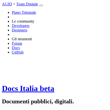
AGID
+
Team Digitale
Piano Triennale
Le community
Developers
Designers
Gli strumenti
Forum
Docs
GitHub
Docs Italia
beta
Documenti pubblici, digitali.