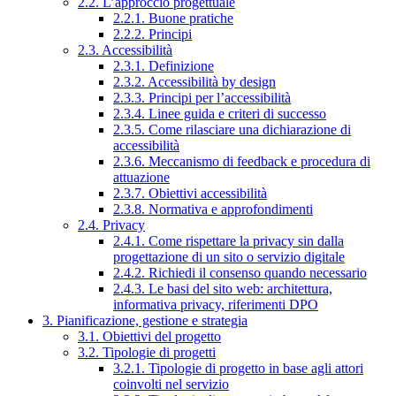
2.2. L’approccio progettuale
2.2.1. Buone pratiche
2.2.2. Principi
2.3. Accessibilità
2.3.1. Definizione
2.3.2. Accessibilità by design
2.3.3. Principi per l’accessibilità
2.3.4. Linee guida e criteri di successo
2.3.5. Come rilasciare una dichiarazione di
accessibilità
2.3.6. Meccanismo di feedback e procedura di
attuazione
2.3.7. Obiettivi accessibilità
2.3.8. Normativa e approfondimenti
2.4. Privacy
2.4.1. Come rispettare la privacy sin dalla
progettazione di un sito o servizio digitale
2.4.2. Richiedi il consenso quando necessario
2.4.3. Le basi del sito web: architettura,
informativa privacy, riferimenti DPO
3. Pianificazione, gestione e strategia
3.1. Obiettivi del progetto
3.2. Tipologie di progetti
3.2.1. Tipologie di progetto in base agli attori
coinvolti nel servizio