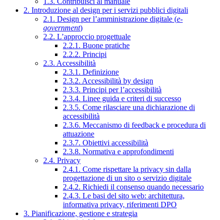
1.3. Contribuisci al manuale
2. Introduzione al design per i servizi pubblici digitali
2.1. Design per l’amministrazione digitale (
e-
government
)
2.2. L’approccio progettuale
2.2.1. Buone pratiche
2.2.2. Principi
2.3. Accessibilità
2.3.1. Definizione
2.3.2. Accessibilità by design
2.3.3. Principi per l’accessibilità
2.3.4. Linee guida e criteri di successo
2.3.5. Come rilasciare una dichiarazione di
accessibilità
2.3.6. Meccanismo di feedback e procedura di
attuazione
2.3.7. Obiettivi accessibilità
2.3.8. Normativa e approfondimenti
2.4. Privacy
2.4.1. Come rispettare la privacy sin dalla
progettazione di un sito o servizio digitale
2.4.2. Richiedi il consenso quando necessario
2.4.3. Le basi del sito web: architettura,
informativa privacy, riferimenti DPO
3. Pianificazione, gestione e strategia