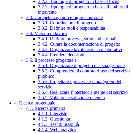
3.2.2. Tipologie di progetto in base al focus
3.2.3. Tipologie di progetto in base all’ambito di
intervento
3.3. Competenze, ruoli e figure coinvolte
3.3.1. Coordinatore di progetto
3.3.2. Definire ruoli e responsabilità
3.4. Metodo di lavoro
3.4.1. Definire processi, strumenti e rituali
3.4.2. Curare la documentazione di progetto
3.4.3. Organizzare tavoli tecnici collaborativi
3.4.4. Prendere decisioni
3.5. Il processo progettuale
3.5.1. Organizzare il progetto e la sua gestione
3.5.2. Comprendere il contesto d’uso del servizio
pubblico
3.5.3. Progettare i processi e i
touchpoint
del
servizio
3.5.4. Realizzare l’interfaccia utente del servizio
3.5.5. Validare la soluzione ottenuta
4. Ricerca progettuale
4.1. Ricerca primaria
4.1.1. Interviste
4.1.2. Questionari
4.1.3. Test di usabilità
4.1.4. Web analytics