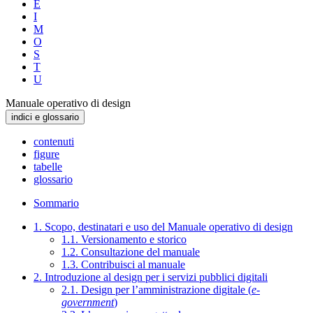
E
I
M
O
S
T
U
Manuale operativo di design
indici e glossario
contenuti
figure
tabelle
glossario
Sommario
1. Scopo, destinatari e uso del Manuale operativo di design
1.1. Versionamento e storico
1.2. Consultazione del manuale
1.3. Contribuisci al manuale
2. Introduzione al design per i servizi pubblici digitali
2.1. Design per l’amministrazione digitale (
e-
government
)