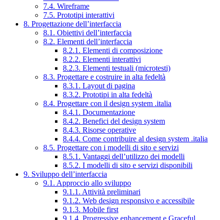
7.4. Wireframe
7.5. Prototipi interattivi
8. Progettazione dell’interfaccia
8.1. Obiettivi dell’interfaccia
8.2. Elementi dell’interfaccia
8.2.1. Elementi di composizione
8.2.2. Elementi interattivi
8.2.3. Elementi testuali (microtesti)
8.3. Progettare e costruire in alta fedeltà
8.3.1. Layout di pagina
8.3.2. Prototipi in alta fedeltà
8.4. Progettare con il design system .italia
8.4.1. Documentazione
8.4.2. Benefici del design system
8.4.3. Risorse operative
8.4.4. Come contribuire al design system .italia
8.5. Progettare con i modelli di sito e servizi
8.5.1. Vantaggi dell’utilizzo dei modelli
8.5.2. I modelli di sito e servizi disponibili
9. Sviluppo dell’interfaccia
9.1. Approccio allo sviluppo
9.1.1. Attività preliminari
9.1.2. Web design responsivo e accessibile
9.1.3. Mobile first
9.1.4. Progressive enhancement e Graceful