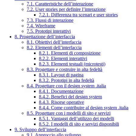
7.1. Caratteristiche dell’interazione
7.2. User stories per definire l’interazione
7.2.1. Differenza tra scenari e user stories
7.3. Flussi di interazione
7.4. Wireframe
7.5. Prototipi interattivi
8. Progettazione dell’interfaccia
8.1. Obiettivi dell’interfaccia
8.2. Elementi dell’interfaccia
8.2.1. Elementi di composizione
8.2.2. Elementi interattivi
8.2.3. Elementi testuali (microtesti)
8.3. Progettare e costruire in alta fedeltà
8.3.1. Layout di pagina
8.3.2. Prototipi in alta fedeltà
8.4. Progettare con il design system .italia
8.4.1. Documentazione
8.4.2. Benefici del design system
8.4.3. Risorse operative
8.4.4. Come contribuire al design system .italia
8.5. Progettare con i modelli di sito e servizi
8.5.1. Vantaggi dell’utilizzo dei modelli
8.5.2. I modelli di sito e servizi disponibili
9. Sviluppo dell’interfaccia
9.1. Approccio allo sviluppo