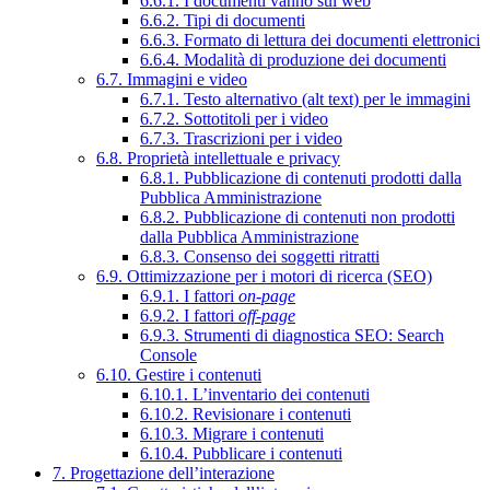
6.6.1. I documenti vanno sul web
6.6.2. Tipi di documenti
6.6.3. Formato di lettura dei documenti elettronici
6.6.4. Modalità di produzione dei documenti
6.7. Immagini e video
6.7.1. Testo alternativo (alt text) per le immagini
6.7.2. Sottotitoli per i video
6.7.3. Trascrizioni per i video
6.8. Proprietà intellettuale e privacy
6.8.1. Pubblicazione di contenuti prodotti dalla
Pubblica Amministrazione
6.8.2. Pubblicazione di contenuti non prodotti
dalla Pubblica Amministrazione
6.8.3. Consenso dei soggetti ritratti
6.9. Ottimizzazione per i motori di ricerca (SEO)
6.9.1. I fattori
on-page
6.9.2. I fattori
off-page
6.9.3. Strumenti di diagnostica SEO: Search
Console
6.10. Gestire i contenuti
6.10.1. L’inventario dei contenuti
6.10.2. Revisionare i contenuti
6.10.3. Migrare i contenuti
6.10.4. Pubblicare i contenuti
7. Progettazione dell’interazione