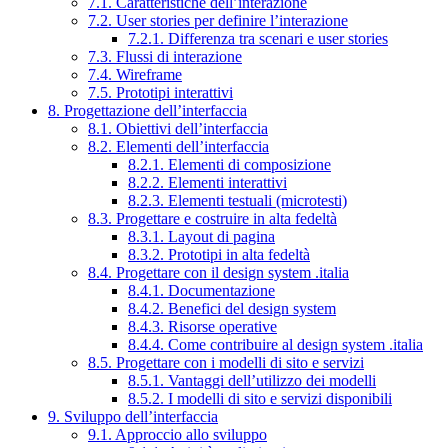
7.1. Caratteristiche dell’interazione
7.2. User stories per definire l’interazione
7.2.1. Differenza tra scenari e user stories
7.3. Flussi di interazione
7.4. Wireframe
7.5. Prototipi interattivi
8. Progettazione dell’interfaccia
8.1. Obiettivi dell’interfaccia
8.2. Elementi dell’interfaccia
8.2.1. Elementi di composizione
8.2.2. Elementi interattivi
8.2.3. Elementi testuali (microtesti)
8.3. Progettare e costruire in alta fedeltà
8.3.1. Layout di pagina
8.3.2. Prototipi in alta fedeltà
8.4. Progettare con il design system .italia
8.4.1. Documentazione
8.4.2. Benefici del design system
8.4.3. Risorse operative
8.4.4. Come contribuire al design system .italia
8.5. Progettare con i modelli di sito e servizi
8.5.1. Vantaggi dell’utilizzo dei modelli
8.5.2. I modelli di sito e servizi disponibili
9. Sviluppo dell’interfaccia
9.1. Approccio allo sviluppo