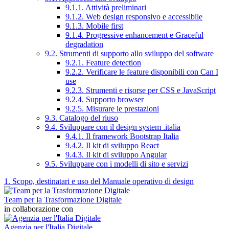
9.1.1. Attività preliminari
9.1.2. Web design responsivo e accessibile
9.1.3. Mobile first
9.1.4. Progressive enhancement e Graceful
degradation
9.2. Strumenti di supporto allo sviluppo del software
9.2.1. Feature detection
9.2.2. Verificare le feature disponibili con Can I
use
9.2.3. Strumenti e risorse per CSS e JavaScript
9.2.4. Supporto browser
9.2.5. Misurare le prestazioni
9.3. Catalogo del riuso
9.4. Sviluppare con il design system .italia
9.4.1. Il framework Bootstrap Italia
9.4.2. Il kit di sviluppo React
9.4.3. Il kit di sviluppo Angular
9.5. Sviluppare con i modelli di sito e servizi
1. Scopo, destinatari e uso del Manuale operativo di design
Team per la Trasformazione Digitale
in collaborazione con
Agenzia per l'Italia Digitale