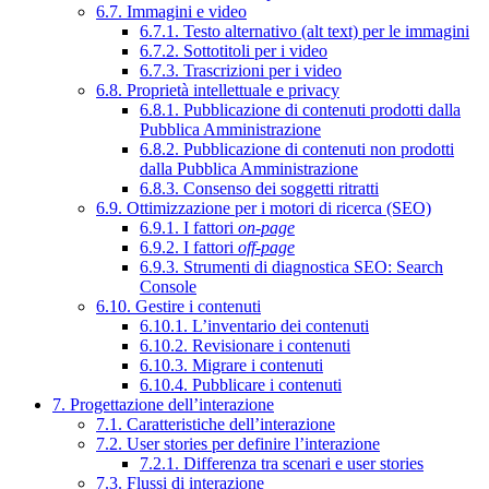
6.7. Immagini e video
6.7.1. Testo alternativo (alt text) per le immagini
6.7.2. Sottotitoli per i video
6.7.3. Trascrizioni per i video
6.8. Proprietà intellettuale e privacy
6.8.1. Pubblicazione di contenuti prodotti dalla
Pubblica Amministrazione
6.8.2. Pubblicazione di contenuti non prodotti
dalla Pubblica Amministrazione
6.8.3. Consenso dei soggetti ritratti
6.9. Ottimizzazione per i motori di ricerca (SEO)
6.9.1. I fattori
on-page
6.9.2. I fattori
off-page
6.9.3. Strumenti di diagnostica SEO: Search
Console
6.10. Gestire i contenuti
6.10.1. L’inventario dei contenuti
6.10.2. Revisionare i contenuti
6.10.3. Migrare i contenuti
6.10.4. Pubblicare i contenuti
7. Progettazione dell’interazione
7.1. Caratteristiche dell’interazione
7.2. User stories per definire l’interazione
7.2.1. Differenza tra scenari e user stories
7.3. Flussi di interazione