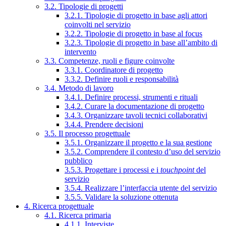
3.2. Tipologie di progetti
3.2.1. Tipologie di progetto in base agli attori
coinvolti nel servizio
3.2.2. Tipologie di progetto in base al focus
3.2.3. Tipologie di progetto in base all’ambito di
intervento
3.3. Competenze, ruoli e figure coinvolte
3.3.1. Coordinatore di progetto
3.3.2. Definire ruoli e responsabilità
3.4. Metodo di lavoro
3.4.1. Definire processi, strumenti e rituali
3.4.2. Curare la documentazione di progetto
3.4.3. Organizzare tavoli tecnici collaborativi
3.4.4. Prendere decisioni
3.5. Il processo progettuale
3.5.1. Organizzare il progetto e la sua gestione
3.5.2. Comprendere il contesto d’uso del servizio
pubblico
3.5.3. Progettare i processi e i
touchpoint
del
servizio
3.5.4. Realizzare l’interfaccia utente del servizio
3.5.5. Validare la soluzione ottenuta
4. Ricerca progettuale
4.1. Ricerca primaria
4.1.1. Interviste