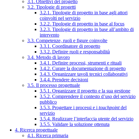
3.1. Obiettivi del progetto
3.2. Tipologie di progetti
3.2.1. Tipologie di progetto in base agli attori
coinvolti nel servizio
3.2.2. Tipologie di progetto in base al focus
3.2.3. Tipologie di progetto in base all’ambito di
intervento
3.3. Competenze, ruoli e figure coinvolte
3.3.1. Coordinatore di progetto
3.3.2. Definire ruoli e responsabilità
3.4. Metodo di lavoro
3.4.1. Definire processi, strumenti e rituali
3.4.2. Curare la documentazione di progetto
3.4.3. Organizzare tavoli tecnici collaborativi
3.4.4. Prendere decisioni
3.5. Il processo progettuale
3.5.1. Organizzare il progetto e la sua gestione
3.5.2. Comprendere il contesto d’uso del servizio
pubblico
3.5.3. Progettare i processi e i
touchpoint
del
servizio
3.5.4. Realizzare l’interfaccia utente del servizio
3.5.5. Validare la soluzione ottenuta
4. Ricerca progettuale
4.1. Ricerca primaria