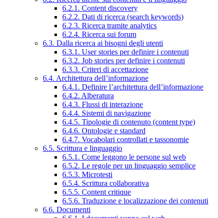
6.2.1. Content discovery
6.2.2. Dati di ricerca (search keywords)
6.2.3. Ricerca tramite analytics
6.2.4. Ricerca sui forum
6.3. Dalla ricerca ai bisogni degli utenti
6.3.1. User stories per definire i contenuti
6.3.2. Job stories per definire i contenuti
6.3.3. Criteri di accettazione
6.4. Architettura dell’informazione
6.4.1. Definire l’architettura dell’informazione
6.4.2. Alberatura
6.4.3. Flussi di interazione
6.4.4. Sistemi di navigazione
6.4.5. Tipologie di contenuto (content type)
6.4.6. Ontologie e standard
6.4.7. Vocabolari controllati e tassonomie
6.5. Scrittura e linguaggio
6.5.1. Come leggono le persone sul web
6.5.2. Le regole per un linguaggio semplice
6.5.3. Microtesti
6.5.4. Scrittura collaborativa
6.5.5. Content critique
6.5.6. Traduzione e localizzazione dei contenuti
6.6. Documenti