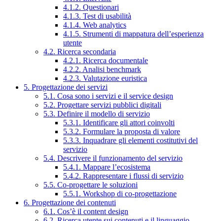
4.1.2. Questionari
4.1.3. Test di usabilità
4.1.4. Web analytics
4.1.5. Strumenti di mappatura dell’esperienza
utente
4.2. Ricerca secondaria
4.2.1. Ricerca documentale
4.2.2. Analisi benchmark
4.2.3. Valutazione euristica
5. Progettazione dei servizi
5.1. Cosa sono i servizi e il service design
5.2. Progettare servizi pubblici digitali
5.3. Definire il modello di servizio
5.3.1. Identificare gli attori coinvolti
5.3.2. Formulare la proposta di valore
5.3.3. Inquadrare gli elementi costitutivi del
servizio
5.4. Descrivere il funzionamento del servizio
5.4.1. Mappare l’ecosistema
5.4.2. Rappresentare i flussi di servizio
5.5. Co-progettare le soluzioni
5.5.1. Workshop di co-progettazione
6. Progettazione dei contenuti
6.1. Cos’è il content design
6.2. Ricerca utente sui contenuti e il linguaggio