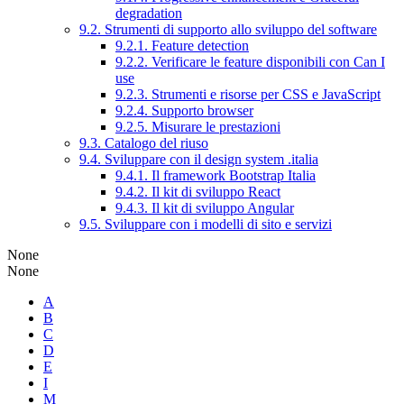
degradation
9.2. Strumenti di supporto allo sviluppo del software
9.2.1. Feature detection
9.2.2. Verificare le feature disponibili con Can I
use
9.2.3. Strumenti e risorse per CSS e JavaScript
9.2.4. Supporto browser
9.2.5. Misurare le prestazioni
9.3. Catalogo del riuso
9.4. Sviluppare con il design system .italia
9.4.1. Il framework Bootstrap Italia
9.4.2. Il kit di sviluppo React
9.4.3. Il kit di sviluppo Angular
9.5. Sviluppare con i modelli di sito e servizi
None
None
A
B
C
D
E
I
M