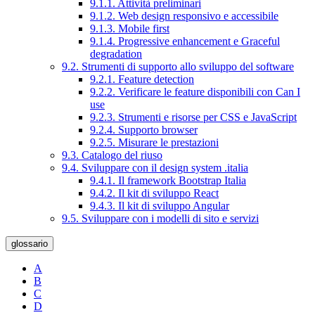
9.1.1. Attività preliminari
9.1.2. Web design responsivo e accessibile
9.1.3. Mobile first
9.1.4. Progressive enhancement e Graceful
degradation
9.2. Strumenti di supporto allo sviluppo del software
9.2.1. Feature detection
9.2.2. Verificare le feature disponibili con Can I
use
9.2.3. Strumenti e risorse per CSS e JavaScript
9.2.4. Supporto browser
9.2.5. Misurare le prestazioni
9.3. Catalogo del riuso
9.4. Sviluppare con il design system .italia
9.4.1. Il framework Bootstrap Italia
9.4.2. Il kit di sviluppo React
9.4.3. Il kit di sviluppo Angular
9.5. Sviluppare con i modelli di sito e servizi
glossario
A
B
C
D