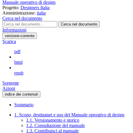
Manuale operativo di design
Progetto:
Designers Italia
Amministrazione:
italia
Cerca nel documento
Cerca nel documento
Informazioni
versione-corrente
Scarica
pdf
html
epub
Sorgente
Azioni
indice dei contenuti
Sommario
1. Scopo, destinatari e uso del Manuale operativo di design
1.1. Versionamento e storico
1.2. Consultazione del manuale
1.3. Contribuisci al manuale