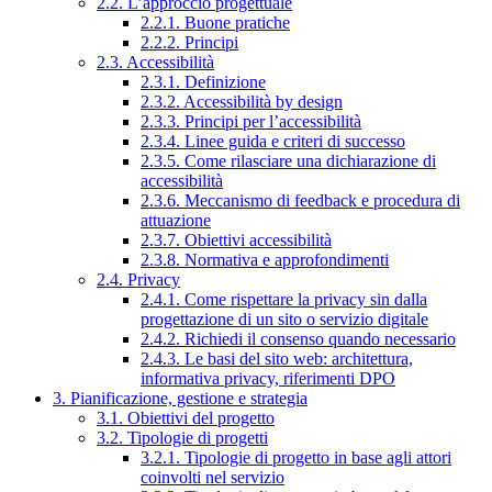
2.2. L’approccio progettuale
2.2.1. Buone pratiche
2.2.2. Principi
2.3. Accessibilità
2.3.1. Definizione
2.3.2. Accessibilità by design
2.3.3. Principi per l’accessibilità
2.3.4. Linee guida e criteri di successo
2.3.5. Come rilasciare una dichiarazione di
accessibilità
2.3.6. Meccanismo di feedback e procedura di
attuazione
2.3.7. Obiettivi accessibilità
2.3.8. Normativa e approfondimenti
2.4. Privacy
2.4.1. Come rispettare la privacy sin dalla
progettazione di un sito o servizio digitale
2.4.2. Richiedi il consenso quando necessario
2.4.3. Le basi del sito web: architettura,
informativa privacy, riferimenti DPO
3. Pianificazione, gestione e strategia
3.1. Obiettivi del progetto
3.2. Tipologie di progetti
3.2.1. Tipologie di progetto in base agli attori
coinvolti nel servizio