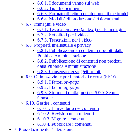
6.6.1. I documenti vanno sul web
6.6.2. Tipi di documenti
6.6.3. Formato di lettura dei documenti elettronici
6.6.4. Modalità di produzione dei documenti
6.7. Immagini e video
6.7.1. Testo alternativo (alt text) per le immagini
6.7.2. Sottotitoli per i video
6.7.3. Trascrizioni per i video
6.8. Proprietà intellettuale e privacy
6.8.1. Pubblicazione di contenuti prodotti dalla
Pubblica Amministrazione
6.8.2. Pubblicazione di contenuti non prodotti
dalla Pubblica Amministrazione
6.8.3. Consenso dei soggetti ritratti
6.9. Ottimizzazione per i motori di ricerca (SEO)
6.9.1. I fattori
on-page
6.9.2. I fattori
off-page
6.9.3. Strumenti di diagnostica SEO: Search
Console
6.10. Gestire i contenuti
6.10.1. L’inventario dei contenuti
6.10.2. Revisionare i contenuti
6.10.3. Migrare i contenuti
6.10.4. Pubblicare i contenuti
7. Progettazione dell’interazione