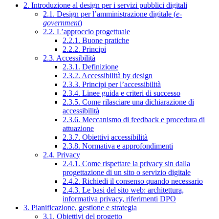
2. Introduzione al design per i servizi pubblici digitali
2.1. Design per l’amministrazione digitale (
e-
government
)
2.2. L’approccio progettuale
2.2.1. Buone pratiche
2.2.2. Principi
2.3. Accessibilità
2.3.1. Definizione
2.3.2. Accessibilità by design
2.3.3. Principi per l’accessibilità
2.3.4. Linee guida e criteri di successo
2.3.5. Come rilasciare una dichiarazione di
accessibilità
2.3.6. Meccanismo di feedback e procedura di
attuazione
2.3.7. Obiettivi accessibilità
2.3.8. Normativa e approfondimenti
2.4. Privacy
2.4.1. Come rispettare la privacy sin dalla
progettazione di un sito o servizio digitale
2.4.2. Richiedi il consenso quando necessario
2.4.3. Le basi del sito web: architettura,
informativa privacy, riferimenti DPO
3. Pianificazione, gestione e strategia
3.1. Obiettivi del progetto