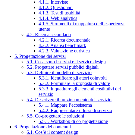
4.1.1. Interviste
4.1.2. Questionari
4.1.3. Test di usabilità
4.1.4. Web analytics
4.1.5. Strumenti di mappatura dell’esperienza
utente
4.2. Ricerca secondaria
4.2.1. Ricerca documentale
4.2.2. Analisi benchmark
4.2.3. Valutazione euristica
5. Progettazione dei servizi
5.1. Cosa sono i servizi e il service design
5.2. Progettare servizi pubblici digitali
5.3. Definire il modello di servizio
5.3.1. Identificare gli attori coinvolti
5.3.2. Formulare la proposta di valore
5.3.3. Inquadrare gli elementi costitutivi del
servizio
5.4. Descrivere il funzionamento del servizio
5.4.1. Mappare l’ecosistema
5.4.2. Rappresentare i flussi di servizio
5.5. Co-progettare le soluzioni
5.5.1. Workshop di co-progettazione
6. Progettazione dei contenuti
6.1. Cos’è il content design