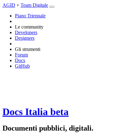
AGID
+
Team Digitale
Piano Triennale
Le community
Developers
Designers
Gli strumenti
Forum
Docs
GitHub
Docs Italia
beta
Documenti pubblici, digitali.