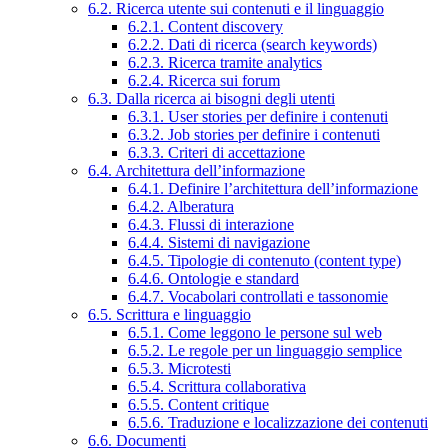
6.2. Ricerca utente sui contenuti e il linguaggio
6.2.1. Content discovery
6.2.2. Dati di ricerca (search keywords)
6.2.3. Ricerca tramite analytics
6.2.4. Ricerca sui forum
6.3. Dalla ricerca ai bisogni degli utenti
6.3.1. User stories per definire i contenuti
6.3.2. Job stories per definire i contenuti
6.3.3. Criteri di accettazione
6.4. Architettura dell’informazione
6.4.1. Definire l’architettura dell’informazione
6.4.2. Alberatura
6.4.3. Flussi di interazione
6.4.4. Sistemi di navigazione
6.4.5. Tipologie di contenuto (content type)
6.4.6. Ontologie e standard
6.4.7. Vocabolari controllati e tassonomie
6.5. Scrittura e linguaggio
6.5.1. Come leggono le persone sul web
6.5.2. Le regole per un linguaggio semplice
6.5.3. Microtesti
6.5.4. Scrittura collaborativa
6.5.5. Content critique
6.5.6. Traduzione e localizzazione dei contenuti
6.6. Documenti