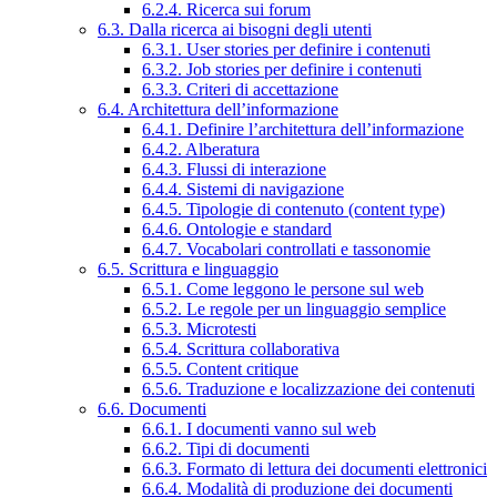
6.2.4. Ricerca sui forum
6.3. Dalla ricerca ai bisogni degli utenti
6.3.1. User stories per definire i contenuti
6.3.2. Job stories per definire i contenuti
6.3.3. Criteri di accettazione
6.4. Architettura dell’informazione
6.4.1. Definire l’architettura dell’informazione
6.4.2. Alberatura
6.4.3. Flussi di interazione
6.4.4. Sistemi di navigazione
6.4.5. Tipologie di contenuto (content type)
6.4.6. Ontologie e standard
6.4.7. Vocabolari controllati e tassonomie
6.5. Scrittura e linguaggio
6.5.1. Come leggono le persone sul web
6.5.2. Le regole per un linguaggio semplice
6.5.3. Microtesti
6.5.4. Scrittura collaborativa
6.5.5. Content critique
6.5.6. Traduzione e localizzazione dei contenuti
6.6. Documenti
6.6.1. I documenti vanno sul web
6.6.2. Tipi di documenti
6.6.3. Formato di lettura dei documenti elettronici
6.6.4. Modalità di produzione dei documenti