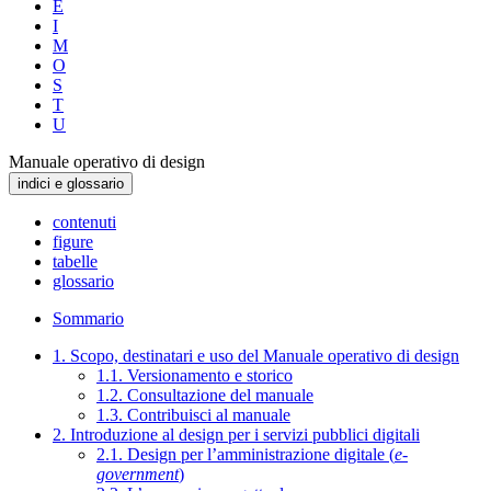
E
I
M
O
S
T
U
Manuale operativo di design
indici e glossario
contenuti
figure
tabelle
glossario
Sommario
1. Scopo, destinatari e uso del Manuale operativo di design
1.1. Versionamento e storico
1.2. Consultazione del manuale
1.3. Contribuisci al manuale
2. Introduzione al design per i servizi pubblici digitali
2.1. Design per l’amministrazione digitale (
e-
government
)