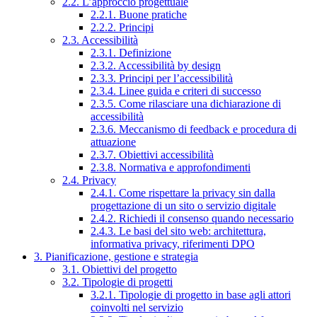
2.2. L’approccio progettuale
2.2.1. Buone pratiche
2.2.2. Principi
2.3. Accessibilità
2.3.1. Definizione
2.3.2. Accessibilità by design
2.3.3. Principi per l’accessibilità
2.3.4. Linee guida e criteri di successo
2.3.5. Come rilasciare una dichiarazione di
accessibilità
2.3.6. Meccanismo di feedback e procedura di
attuazione
2.3.7. Obiettivi accessibilità
2.3.8. Normativa e approfondimenti
2.4. Privacy
2.4.1. Come rispettare la privacy sin dalla
progettazione di un sito o servizio digitale
2.4.2. Richiedi il consenso quando necessario
2.4.3. Le basi del sito web: architettura,
informativa privacy, riferimenti DPO
3. Pianificazione, gestione e strategia
3.1. Obiettivi del progetto
3.2. Tipologie di progetti
3.2.1. Tipologie di progetto in base agli attori
coinvolti nel servizio