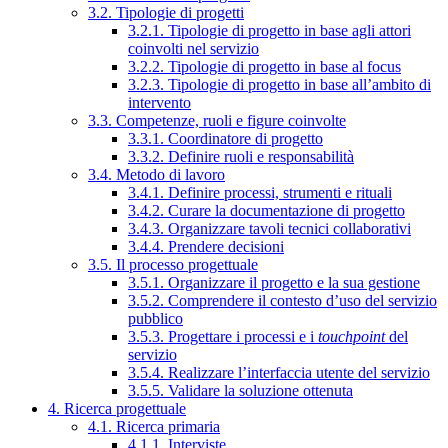
3.2. Tipologie di progetti
3.2.1. Tipologie di progetto in base agli attori
coinvolti nel servizio
3.2.2. Tipologie di progetto in base al focus
3.2.3. Tipologie di progetto in base all’ambito di
intervento
3.3. Competenze, ruoli e figure coinvolte
3.3.1. Coordinatore di progetto
3.3.2. Definire ruoli e responsabilità
3.4. Metodo di lavoro
3.4.1. Definire processi, strumenti e rituali
3.4.2. Curare la documentazione di progetto
3.4.3. Organizzare tavoli tecnici collaborativi
3.4.4. Prendere decisioni
3.5. Il processo progettuale
3.5.1. Organizzare il progetto e la sua gestione
3.5.2. Comprendere il contesto d’uso del servizio
pubblico
3.5.3. Progettare i processi e i
touchpoint
del
servizio
3.5.4. Realizzare l’interfaccia utente del servizio
3.5.5. Validare la soluzione ottenuta
4. Ricerca progettuale
4.1. Ricerca primaria
4.1.1. Interviste