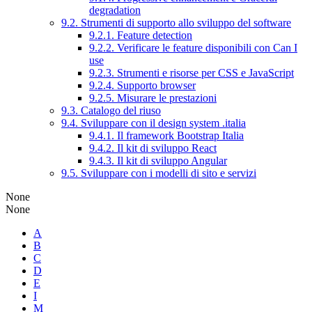
degradation
9.2. Strumenti di supporto allo sviluppo del software
9.2.1. Feature detection
9.2.2. Verificare le feature disponibili con Can I
use
9.2.3. Strumenti e risorse per CSS e JavaScript
9.2.4. Supporto browser
9.2.5. Misurare le prestazioni
9.3. Catalogo del riuso
9.4. Sviluppare con il design system .italia
9.4.1. Il framework Bootstrap Italia
9.4.2. Il kit di sviluppo React
9.4.3. Il kit di sviluppo Angular
9.5. Sviluppare con i modelli di sito e servizi
None
None
A
B
C
D
E
I
M