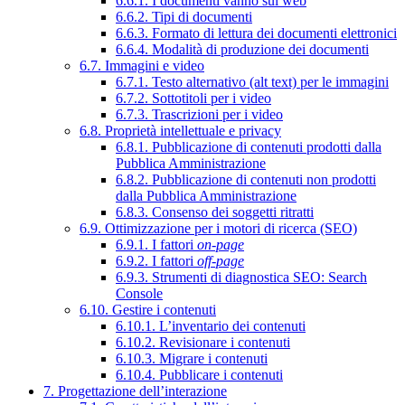
6.6.1. I documenti vanno sul web
6.6.2. Tipi di documenti
6.6.3. Formato di lettura dei documenti elettronici
6.6.4. Modalità di produzione dei documenti
6.7. Immagini e video
6.7.1. Testo alternativo (alt text) per le immagini
6.7.2. Sottotitoli per i video
6.7.3. Trascrizioni per i video
6.8. Proprietà intellettuale e privacy
6.8.1. Pubblicazione di contenuti prodotti dalla
Pubblica Amministrazione
6.8.2. Pubblicazione di contenuti non prodotti
dalla Pubblica Amministrazione
6.8.3. Consenso dei soggetti ritratti
6.9. Ottimizzazione per i motori di ricerca (SEO)
6.9.1. I fattori
on-page
6.9.2. I fattori
off-page
6.9.3. Strumenti di diagnostica SEO: Search
Console
6.10. Gestire i contenuti
6.10.1. L’inventario dei contenuti
6.10.2. Revisionare i contenuti
6.10.3. Migrare i contenuti
6.10.4. Pubblicare i contenuti
7. Progettazione dell’interazione