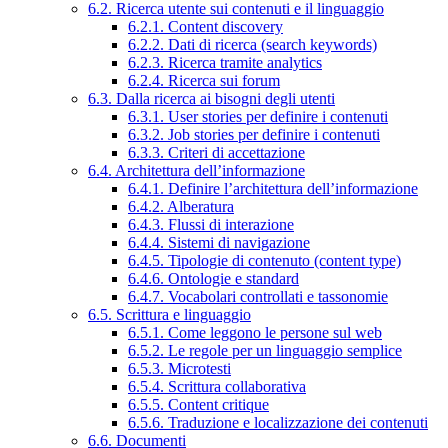
6.2. Ricerca utente sui contenuti e il linguaggio
6.2.1. Content discovery
6.2.2. Dati di ricerca (search keywords)
6.2.3. Ricerca tramite analytics
6.2.4. Ricerca sui forum
6.3. Dalla ricerca ai bisogni degli utenti
6.3.1. User stories per definire i contenuti
6.3.2. Job stories per definire i contenuti
6.3.3. Criteri di accettazione
6.4. Architettura dell’informazione
6.4.1. Definire l’architettura dell’informazione
6.4.2. Alberatura
6.4.3. Flussi di interazione
6.4.4. Sistemi di navigazione
6.4.5. Tipologie di contenuto (content type)
6.4.6. Ontologie e standard
6.4.7. Vocabolari controllati e tassonomie
6.5. Scrittura e linguaggio
6.5.1. Come leggono le persone sul web
6.5.2. Le regole per un linguaggio semplice
6.5.3. Microtesti
6.5.4. Scrittura collaborativa
6.5.5. Content critique
6.5.6. Traduzione e localizzazione dei contenuti
6.6. Documenti