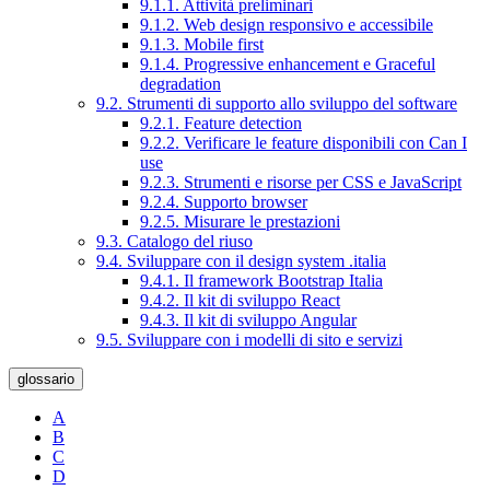
9.1.1. Attività preliminari
9.1.2. Web design responsivo e accessibile
9.1.3. Mobile first
9.1.4. Progressive enhancement e Graceful
degradation
9.2. Strumenti di supporto allo sviluppo del software
9.2.1. Feature detection
9.2.2. Verificare le feature disponibili con Can I
use
9.2.3. Strumenti e risorse per CSS e JavaScript
9.2.4. Supporto browser
9.2.5. Misurare le prestazioni
9.3. Catalogo del riuso
9.4. Sviluppare con il design system .italia
9.4.1. Il framework Bootstrap Italia
9.4.2. Il kit di sviluppo React
9.4.3. Il kit di sviluppo Angular
9.5. Sviluppare con i modelli di sito e servizi
glossario
A
B
C
D