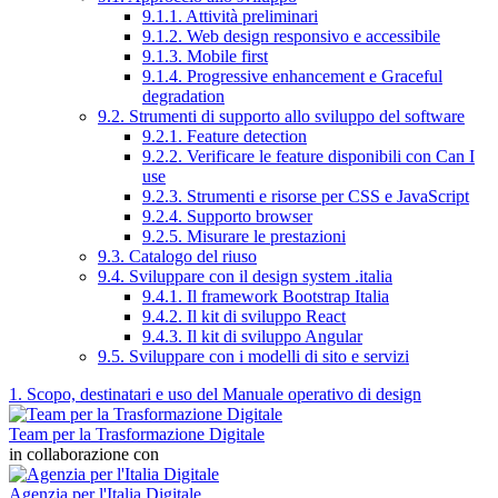
9.1.1. Attività preliminari
9.1.2. Web design responsivo e accessibile
9.1.3. Mobile first
9.1.4. Progressive enhancement e Graceful
degradation
9.2. Strumenti di supporto allo sviluppo del software
9.2.1. Feature detection
9.2.2. Verificare le feature disponibili con Can I
use
9.2.3. Strumenti e risorse per CSS e JavaScript
9.2.4. Supporto browser
9.2.5. Misurare le prestazioni
9.3. Catalogo del riuso
9.4. Sviluppare con il design system .italia
9.4.1. Il framework Bootstrap Italia
9.4.2. Il kit di sviluppo React
9.4.3. Il kit di sviluppo Angular
9.5. Sviluppare con i modelli di sito e servizi
1. Scopo, destinatari e uso del Manuale operativo di design
Team per la Trasformazione Digitale
in collaborazione con
Agenzia per l'Italia Digitale