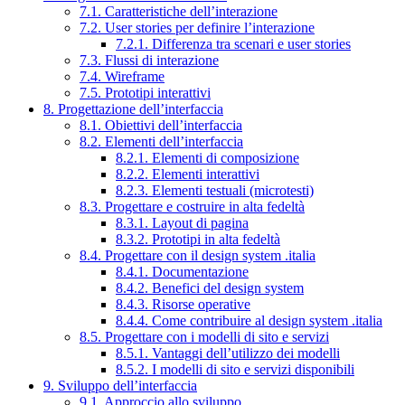
7.1. Caratteristiche dell’interazione
7.2. User stories per definire l’interazione
7.2.1. Differenza tra scenari e user stories
7.3. Flussi di interazione
7.4. Wireframe
7.5. Prototipi interattivi
8. Progettazione dell’interfaccia
8.1. Obiettivi dell’interfaccia
8.2. Elementi dell’interfaccia
8.2.1. Elementi di composizione
8.2.2. Elementi interattivi
8.2.3. Elementi testuali (microtesti)
8.3. Progettare e costruire in alta fedeltà
8.3.1. Layout di pagina
8.3.2. Prototipi in alta fedeltà
8.4. Progettare con il design system .italia
8.4.1. Documentazione
8.4.2. Benefici del design system
8.4.3. Risorse operative
8.4.4. Come contribuire al design system .italia
8.5. Progettare con i modelli di sito e servizi
8.5.1. Vantaggi dell’utilizzo dei modelli
8.5.2. I modelli di sito e servizi disponibili
9. Sviluppo dell’interfaccia
9.1. Approccio allo sviluppo