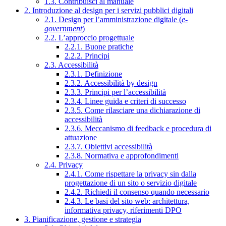
1.3. Contribuisci al manuale
2. Introduzione al design per i servizi pubblici digitali
2.1. Design per l’amministrazione digitale (
e-
government
)
2.2. L’approccio progettuale
2.2.1. Buone pratiche
2.2.2. Principi
2.3. Accessibilità
2.3.1. Definizione
2.3.2. Accessibilità by design
2.3.3. Principi per l’accessibilità
2.3.4. Linee guida e criteri di successo
2.3.5. Come rilasciare una dichiarazione di
accessibilità
2.3.6. Meccanismo di feedback e procedura di
attuazione
2.3.7. Obiettivi accessibilità
2.3.8. Normativa e approfondimenti
2.4. Privacy
2.4.1. Come rispettare la privacy sin dalla
progettazione di un sito o servizio digitale
2.4.2. Richiedi il consenso quando necessario
2.4.3. Le basi del sito web: architettura,
informativa privacy, riferimenti DPO
3. Pianificazione, gestione e strategia