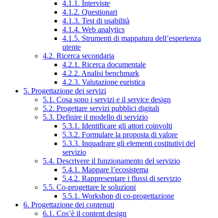
4.1.1. Interviste
4.1.2. Questionari
4.1.3. Test di usabilità
4.1.4. Web analytics
4.1.5. Strumenti di mappatura dell’esperienza
utente
4.2. Ricerca secondaria
4.2.1. Ricerca documentale
4.2.2. Analisi benchmark
4.2.3. Valutazione euristica
5. Progettazione dei servizi
5.1. Cosa sono i servizi e il service design
5.2. Progettare servizi pubblici digitali
5.3. Definire il modello di servizio
5.3.1. Identificare gli attori coinvolti
5.3.2. Formulare la proposta di valore
5.3.3. Inquadrare gli elementi costitutivi del
servizio
5.4. Descrivere il funzionamento del servizio
5.4.1. Mappare l’ecosistema
5.4.2. Rappresentare i flussi di servizio
5.5. Co-progettare le soluzioni
5.5.1. Workshop di co-progettazione
6. Progettazione dei contenuti
6.1. Cos’è il content design