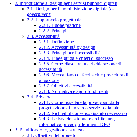
2. Introduzione al design per i servizi pubblici digitali
2.1. Design per l’amministrazione digitale (
e-
government
)
2.2. L’approccio progettuale
2.2.1. Buone pratiche
2.2.2. Principi
2.3. Accessibilità
2.3.1. Definizione
2.3.2. Accessibilità by design
2.3.3. Principi per l’accessibilità
2.3.4. Linee guida e criteri di successo
2.3.5. Come rilasciare una dichiarazione di
accessibilità
2.3.6. Meccanismo di feedback e procedura di
attuazione
2.3.7. Obiettivi accessibilità
2.3.8. Normativa e approfondimenti
2.4. Privacy
2.4.1. Come rispettare la privacy sin dalla
progettazione di un sito o servizio digitale
2.4.2. Richiedi il consenso quando necessario
2.4.3. Le basi del sito web: architettura,
informativa privacy, riferimenti DPO
3. Pianificazione, gestione e strategia
3.1. Obiettivi del progetto