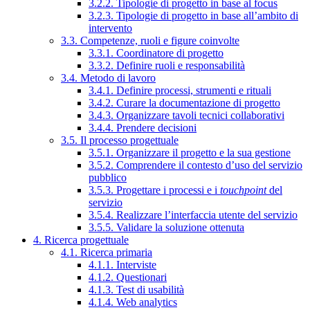
3.2.2. Tipologie di progetto in base al focus
3.2.3. Tipologie di progetto in base all’ambito di
intervento
3.3. Competenze, ruoli e figure coinvolte
3.3.1. Coordinatore di progetto
3.3.2. Definire ruoli e responsabilità
3.4. Metodo di lavoro
3.4.1. Definire processi, strumenti e rituali
3.4.2. Curare la documentazione di progetto
3.4.3. Organizzare tavoli tecnici collaborativi
3.4.4. Prendere decisioni
3.5. Il processo progettuale
3.5.1. Organizzare il progetto e la sua gestione
3.5.2. Comprendere il contesto d’uso del servizio
pubblico
3.5.3. Progettare i processi e i
touchpoint
del
servizio
3.5.4. Realizzare l’interfaccia utente del servizio
3.5.5. Validare la soluzione ottenuta
4. Ricerca progettuale
4.1. Ricerca primaria
4.1.1. Interviste
4.1.2. Questionari
4.1.3. Test di usabilità
4.1.4. Web analytics