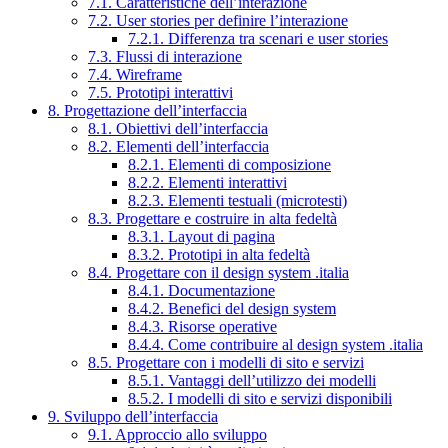
7.1. Caratteristiche dell’interazione
7.2. User stories per definire l’interazione
7.2.1. Differenza tra scenari e user stories
7.3. Flussi di interazione
7.4. Wireframe
7.5. Prototipi interattivi
8. Progettazione dell’interfaccia
8.1. Obiettivi dell’interfaccia
8.2. Elementi dell’interfaccia
8.2.1. Elementi di composizione
8.2.2. Elementi interattivi
8.2.3. Elementi testuali (microtesti)
8.3. Progettare e costruire in alta fedeltà
8.3.1. Layout di pagina
8.3.2. Prototipi in alta fedeltà
8.4. Progettare con il design system .italia
8.4.1. Documentazione
8.4.2. Benefici del design system
8.4.3. Risorse operative
8.4.4. Come contribuire al design system .italia
8.5. Progettare con i modelli di sito e servizi
8.5.1. Vantaggi dell’utilizzo dei modelli
8.5.2. I modelli di sito e servizi disponibili
9. Sviluppo dell’interfaccia
9.1. Approccio allo sviluppo