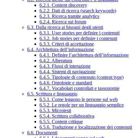
6.2.1. Content discovery
6.2.2. Dati di ricerca (search keywords)
6.2.3. Ricerca tramite analytics
6.2.4. Ricerca sui forum
6.3. Dalla ricerca ai bisogni degli utenti
6.3.1. User stories per definire i contenuti
6.3.2. Job stories per definire i contenuti
6.3.3. Criteri di accettazione
6.4. Architettura dell’informazione
6.4.1. Definire l’architettura dell’informazione
6.4.2. Alberatura
6.4.3. Flussi di interazione
6.4.4. Sistemi di navigazione
6.4.5. Tipologie di contenuto (content type)
6.4.6. Ontologie e standard
6.4.7. Vocabolari controllati e tassonomie
6.5. Scrittura e linguaggio
6.5.1. Come leggono le persone sul web
6.5.2. Le regole per un linguaggio semplice
6.5.3. Microtesti
6.5.4. Scrittura collaborativa
6.5.5. Content critique
6.5.6. Traduzione e localizzazione dei contenuti
6.6. Documenti