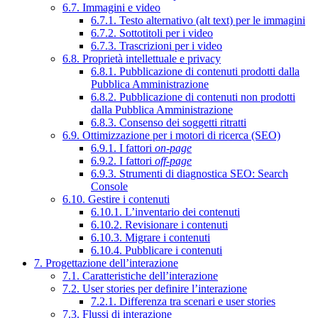
6.7. Immagini e video
6.7.1. Testo alternativo (alt text) per le immagini
6.7.2. Sottotitoli per i video
6.7.3. Trascrizioni per i video
6.8. Proprietà intellettuale e privacy
6.8.1. Pubblicazione di contenuti prodotti dalla
Pubblica Amministrazione
6.8.2. Pubblicazione di contenuti non prodotti
dalla Pubblica Amministrazione
6.8.3. Consenso dei soggetti ritratti
6.9. Ottimizzazione per i motori di ricerca (SEO)
6.9.1. I fattori
on-page
6.9.2. I fattori
off-page
6.9.3. Strumenti di diagnostica SEO: Search
Console
6.10. Gestire i contenuti
6.10.1. L’inventario dei contenuti
6.10.2. Revisionare i contenuti
6.10.3. Migrare i contenuti
6.10.4. Pubblicare i contenuti
7. Progettazione dell’interazione
7.1. Caratteristiche dell’interazione
7.2. User stories per definire l’interazione
7.2.1. Differenza tra scenari e user stories
7.3. Flussi di interazione