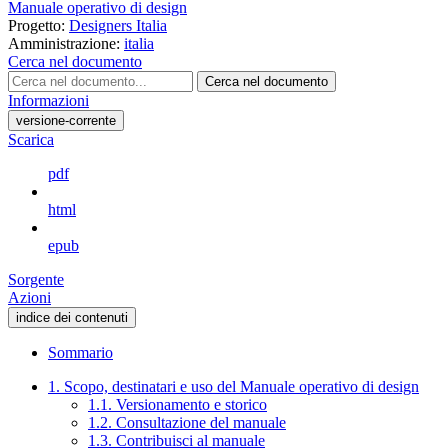
Manuale operativo di design
Progetto:
Designers Italia
Amministrazione:
italia
Cerca nel documento
Cerca nel documento
Informazioni
versione-corrente
Scarica
pdf
html
epub
Sorgente
Azioni
indice dei contenuti
Sommario
1. Scopo, destinatari e uso del Manuale operativo di design
1.1. Versionamento e storico
1.2. Consultazione del manuale
1.3. Contribuisci al manuale