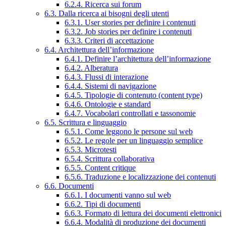
6.2.4. Ricerca sui forum
6.3. Dalla ricerca ai bisogni degli utenti
6.3.1. User stories per definire i contenuti
6.3.2. Job stories per definire i contenuti
6.3.3. Criteri di accettazione
6.4. Architettura dell’informazione
6.4.1. Definire l’architettura dell’informazione
6.4.2. Alberatura
6.4.3. Flussi di interazione
6.4.4. Sistemi di navigazione
6.4.5. Tipologie di contenuto (content type)
6.4.6. Ontologie e standard
6.4.7. Vocabolari controllati e tassonomie
6.5. Scrittura e linguaggio
6.5.1. Come leggono le persone sul web
6.5.2. Le regole per un linguaggio semplice
6.5.3. Microtesti
6.5.4. Scrittura collaborativa
6.5.5. Content critique
6.5.6. Traduzione e localizzazione dei contenuti
6.6. Documenti
6.6.1. I documenti vanno sul web
6.6.2. Tipi di documenti
6.6.3. Formato di lettura dei documenti elettronici
6.6.4. Modalità di produzione dei documenti