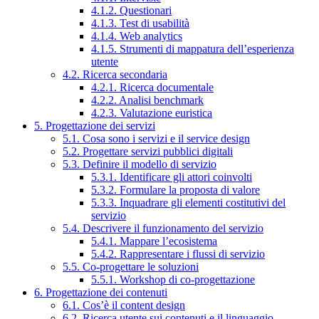
4.1.2. Questionari
4.1.3. Test di usabilità
4.1.4. Web analytics
4.1.5. Strumenti di mappatura dell’esperienza
utente
4.2. Ricerca secondaria
4.2.1. Ricerca documentale
4.2.2. Analisi benchmark
4.2.3. Valutazione euristica
5. Progettazione dei servizi
5.1. Cosa sono i servizi e il service design
5.2. Progettare servizi pubblici digitali
5.3. Definire il modello di servizio
5.3.1. Identificare gli attori coinvolti
5.3.2. Formulare la proposta di valore
5.3.3. Inquadrare gli elementi costitutivi del
servizio
5.4. Descrivere il funzionamento del servizio
5.4.1. Mappare l’ecosistema
5.4.2. Rappresentare i flussi di servizio
5.5. Co-progettare le soluzioni
5.5.1. Workshop di co-progettazione
6. Progettazione dei contenuti
6.1. Cos’è il content design
6.2. Ricerca utente sui contenuti e il linguaggio