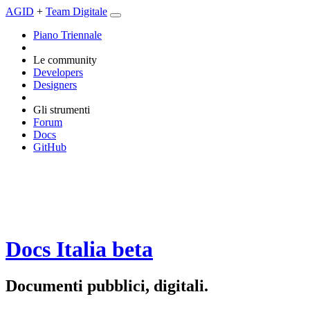
AGID
+
Team Digitale
Piano Triennale
Le community
Developers
Designers
Gli strumenti
Forum
Docs
GitHub
Docs Italia
beta
Documenti pubblici, digitali.