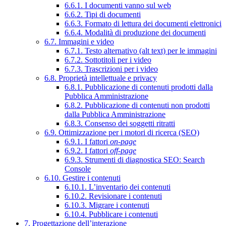
6.6.1. I documenti vanno sul web
6.6.2. Tipi di documenti
6.6.3. Formato di lettura dei documenti elettronici
6.6.4. Modalità di produzione dei documenti
6.7. Immagini e video
6.7.1. Testo alternativo (alt text) per le immagini
6.7.2. Sottotitoli per i video
6.7.3. Trascrizioni per i video
6.8. Proprietà intellettuale e privacy
6.8.1. Pubblicazione di contenuti prodotti dalla
Pubblica Amministrazione
6.8.2. Pubblicazione di contenuti non prodotti
dalla Pubblica Amministrazione
6.8.3. Consenso dei soggetti ritratti
6.9. Ottimizzazione per i motori di ricerca (SEO)
6.9.1. I fattori
on-page
6.9.2. I fattori
off-page
6.9.3. Strumenti di diagnostica SEO: Search
Console
6.10. Gestire i contenuti
6.10.1. L’inventario dei contenuti
6.10.2. Revisionare i contenuti
6.10.3. Migrare i contenuti
6.10.4. Pubblicare i contenuti
7. Progettazione dell’interazione