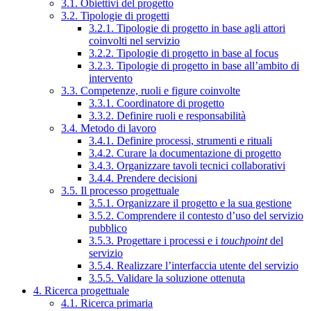
3.1. Obiettivi del progetto
3.2. Tipologie di progetti
3.2.1. Tipologie di progetto in base agli attori
coinvolti nel servizio
3.2.2. Tipologie di progetto in base al focus
3.2.3. Tipologie di progetto in base all’ambito di
intervento
3.3. Competenze, ruoli e figure coinvolte
3.3.1. Coordinatore di progetto
3.3.2. Definire ruoli e responsabilità
3.4. Metodo di lavoro
3.4.1. Definire processi, strumenti e rituali
3.4.2. Curare la documentazione di progetto
3.4.3. Organizzare tavoli tecnici collaborativi
3.4.4. Prendere decisioni
3.5. Il processo progettuale
3.5.1. Organizzare il progetto e la sua gestione
3.5.2. Comprendere il contesto d’uso del servizio
pubblico
3.5.3. Progettare i processi e i
touchpoint
del
servizio
3.5.4. Realizzare l’interfaccia utente del servizio
3.5.5. Validare la soluzione ottenuta
4. Ricerca progettuale
4.1. Ricerca primaria