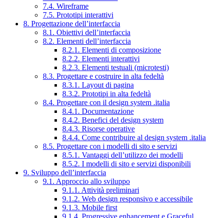
7.4. Wireframe
7.5. Prototipi interattivi
8. Progettazione dell’interfaccia
8.1. Obiettivi dell’interfaccia
8.2. Elementi dell’interfaccia
8.2.1. Elementi di composizione
8.2.2. Elementi interattivi
8.2.3. Elementi testuali (microtesti)
8.3. Progettare e costruire in alta fedeltà
8.3.1. Layout di pagina
8.3.2. Prototipi in alta fedeltà
8.4. Progettare con il design system .italia
8.4.1. Documentazione
8.4.2. Benefici del design system
8.4.3. Risorse operative
8.4.4. Come contribuire al design system .italia
8.5. Progettare con i modelli di sito e servizi
8.5.1. Vantaggi dell’utilizzo dei modelli
8.5.2. I modelli di sito e servizi disponibili
9. Sviluppo dell’interfaccia
9.1. Approccio allo sviluppo
9.1.1. Attività preliminari
9.1.2. Web design responsivo e accessibile
9.1.3. Mobile first
9.1.4. Progressive enhancement e Graceful