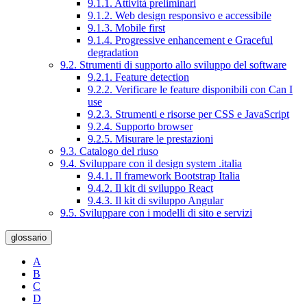
9.1.1. Attività preliminari
9.1.2. Web design responsivo e accessibile
9.1.3. Mobile first
9.1.4. Progressive enhancement e Graceful
degradation
9.2. Strumenti di supporto allo sviluppo del software
9.2.1. Feature detection
9.2.2. Verificare le feature disponibili con Can I
use
9.2.3. Strumenti e risorse per CSS e JavaScript
9.2.4. Supporto browser
9.2.5. Misurare le prestazioni
9.3. Catalogo del riuso
9.4. Sviluppare con il design system .italia
9.4.1. Il framework Bootstrap Italia
9.4.2. Il kit di sviluppo React
9.4.3. Il kit di sviluppo Angular
9.5. Sviluppare con i modelli di sito e servizi
glossario
A
B
C
D