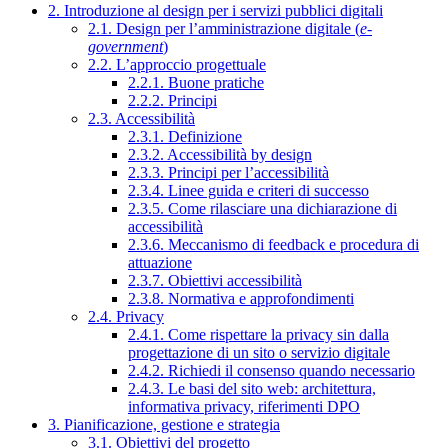
2. Introduzione al design per i servizi pubblici digitali
2.1. Design per l’amministrazione digitale (
e-
government
)
2.2. L’approccio progettuale
2.2.1. Buone pratiche
2.2.2. Principi
2.3. Accessibilità
2.3.1. Definizione
2.3.2. Accessibilità by design
2.3.3. Principi per l’accessibilità
2.3.4. Linee guida e criteri di successo
2.3.5. Come rilasciare una dichiarazione di
accessibilità
2.3.6. Meccanismo di feedback e procedura di
attuazione
2.3.7. Obiettivi accessibilità
2.3.8. Normativa e approfondimenti
2.4. Privacy
2.4.1. Come rispettare la privacy sin dalla
progettazione di un sito o servizio digitale
2.4.2. Richiedi il consenso quando necessario
2.4.3. Le basi del sito web: architettura,
informativa privacy, riferimenti DPO
3. Pianificazione, gestione e strategia
3.1. Obiettivi del progetto