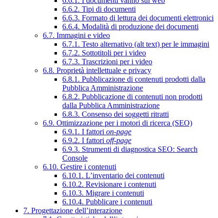
6.6.1. I documenti vanno sul web
6.6.2. Tipi di documenti
6.6.3. Formato di lettura dei documenti elettronici
6.6.4. Modalità di produzione dei documenti
6.7. Immagini e video
6.7.1. Testo alternativo (alt text) per le immagini
6.7.2. Sottotitoli per i video
6.7.3. Trascrizioni per i video
6.8. Proprietà intellettuale e privacy
6.8.1. Pubblicazione di contenuti prodotti dalla
Pubblica Amministrazione
6.8.2. Pubblicazione di contenuti non prodotti
dalla Pubblica Amministrazione
6.8.3. Consenso dei soggetti ritratti
6.9. Ottimizzazione per i motori di ricerca (SEO)
6.9.1. I fattori
on-page
6.9.2. I fattori
off-page
6.9.3. Strumenti di diagnostica SEO: Search
Console
6.10. Gestire i contenuti
6.10.1. L’inventario dei contenuti
6.10.2. Revisionare i contenuti
6.10.3. Migrare i contenuti
6.10.4. Pubblicare i contenuti
7. Progettazione dell’interazione