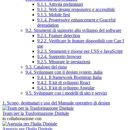
9.1.1. Attività preliminari
9.1.2. Web design responsivo e accessibile
9.1.3. Mobile first
9.1.4. Progressive enhancement e Graceful
degradation
9.2. Strumenti di supporto allo sviluppo del software
9.2.1. Feature detection
9.2.2. Verificare le feature disponibili con Can I
use
9.2.3. Strumenti e risorse per CSS e JavaScript
9.2.4. Supporto browser
9.2.5. Misurare le prestazioni
9.3. Catalogo del riuso
9.4. Sviluppare con il design system .italia
9.4.1. Il framework Bootstrap Italia
9.4.2. Il kit di sviluppo React
9.4.3. Il kit di sviluppo Angular
9.5. Sviluppare con i modelli di sito e servizi
1. Scopo, destinatari e uso del Manuale operativo di design
Team per la Trasformazione Digitale
in collaborazione con
Agenzia per l'Italia Digitale