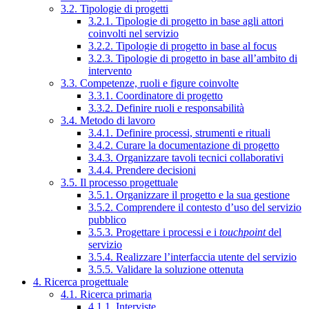
3.2. Tipologie di progetti
3.2.1. Tipologie di progetto in base agli attori
coinvolti nel servizio
3.2.2. Tipologie di progetto in base al focus
3.2.3. Tipologie di progetto in base all’ambito di
intervento
3.3. Competenze, ruoli e figure coinvolte
3.3.1. Coordinatore di progetto
3.3.2. Definire ruoli e responsabilità
3.4. Metodo di lavoro
3.4.1. Definire processi, strumenti e rituali
3.4.2. Curare la documentazione di progetto
3.4.3. Organizzare tavoli tecnici collaborativi
3.4.4. Prendere decisioni
3.5. Il processo progettuale
3.5.1. Organizzare il progetto e la sua gestione
3.5.2. Comprendere il contesto d’uso del servizio
pubblico
3.5.3. Progettare i processi e i
touchpoint
del
servizio
3.5.4. Realizzare l’interfaccia utente del servizio
3.5.5. Validare la soluzione ottenuta
4. Ricerca progettuale
4.1. Ricerca primaria
4.1.1. Interviste