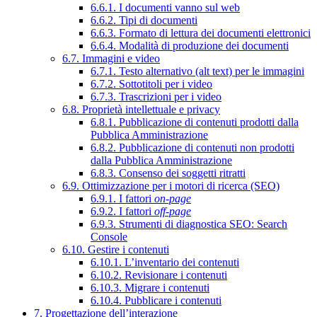
6.6.1. I documenti vanno sul web
6.6.2. Tipi di documenti
6.6.3. Formato di lettura dei documenti elettronici
6.6.4. Modalità di produzione dei documenti
6.7. Immagini e video
6.7.1. Testo alternativo (alt text) per le immagini
6.7.2. Sottotitoli per i video
6.7.3. Trascrizioni per i video
6.8. Proprietà intellettuale e privacy
6.8.1. Pubblicazione di contenuti prodotti dalla
Pubblica Amministrazione
6.8.2. Pubblicazione di contenuti non prodotti
dalla Pubblica Amministrazione
6.8.3. Consenso dei soggetti ritratti
6.9. Ottimizzazione per i motori di ricerca (SEO)
6.9.1. I fattori
on-page
6.9.2. I fattori
off-page
6.9.3. Strumenti di diagnostica SEO: Search
Console
6.10. Gestire i contenuti
6.10.1. L’inventario dei contenuti
6.10.2. Revisionare i contenuti
6.10.3. Migrare i contenuti
6.10.4. Pubblicare i contenuti
7. Progettazione dell’interazione