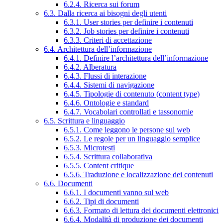
6.2.4. Ricerca sui forum
6.3. Dalla ricerca ai bisogni degli utenti
6.3.1. User stories per definire i contenuti
6.3.2. Job stories per definire i contenuti
6.3.3. Criteri di accettazione
6.4. Architettura dell’informazione
6.4.1. Definire l’architettura dell’informazione
6.4.2. Alberatura
6.4.3. Flussi di interazione
6.4.4. Sistemi di navigazione
6.4.5. Tipologie di contenuto (content type)
6.4.6. Ontologie e standard
6.4.7. Vocabolari controllati e tassonomie
6.5. Scrittura e linguaggio
6.5.1. Come leggono le persone sul web
6.5.2. Le regole per un linguaggio semplice
6.5.3. Microtesti
6.5.4. Scrittura collaborativa
6.5.5. Content critique
6.5.6. Traduzione e localizzazione dei contenuti
6.6. Documenti
6.6.1. I documenti vanno sul web
6.6.2. Tipi di documenti
6.6.3. Formato di lettura dei documenti elettronici
6.6.4. Modalità di produzione dei documenti