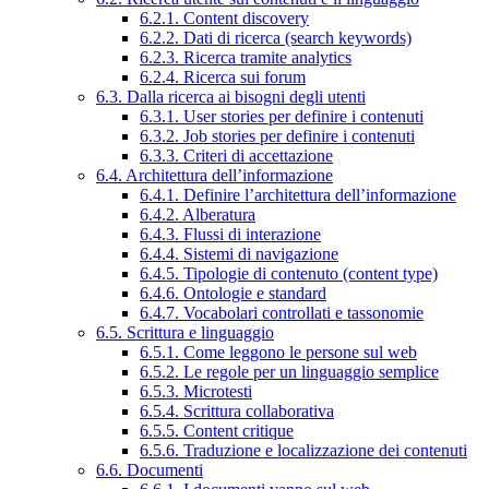
6.2.1. Content discovery
6.2.2. Dati di ricerca (search keywords)
6.2.3. Ricerca tramite analytics
6.2.4. Ricerca sui forum
6.3. Dalla ricerca ai bisogni degli utenti
6.3.1. User stories per definire i contenuti
6.3.2. Job stories per definire i contenuti
6.3.3. Criteri di accettazione
6.4. Architettura dell’informazione
6.4.1. Definire l’architettura dell’informazione
6.4.2. Alberatura
6.4.3. Flussi di interazione
6.4.4. Sistemi di navigazione
6.4.5. Tipologie di contenuto (content type)
6.4.6. Ontologie e standard
6.4.7. Vocabolari controllati e tassonomie
6.5. Scrittura e linguaggio
6.5.1. Come leggono le persone sul web
6.5.2. Le regole per un linguaggio semplice
6.5.3. Microtesti
6.5.4. Scrittura collaborativa
6.5.5. Content critique
6.5.6. Traduzione e localizzazione dei contenuti
6.6. Documenti