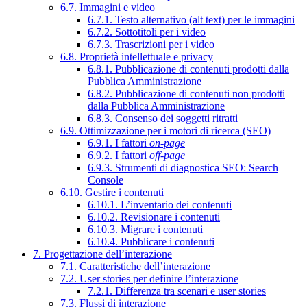
6.7. Immagini e video
6.7.1. Testo alternativo (alt text) per le immagini
6.7.2. Sottotitoli per i video
6.7.3. Trascrizioni per i video
6.8. Proprietà intellettuale e privacy
6.8.1. Pubblicazione di contenuti prodotti dalla
Pubblica Amministrazione
6.8.2. Pubblicazione di contenuti non prodotti
dalla Pubblica Amministrazione
6.8.3. Consenso dei soggetti ritratti
6.9. Ottimizzazione per i motori di ricerca (SEO)
6.9.1. I fattori
on-page
6.9.2. I fattori
off-page
6.9.3. Strumenti di diagnostica SEO: Search
Console
6.10. Gestire i contenuti
6.10.1. L’inventario dei contenuti
6.10.2. Revisionare i contenuti
6.10.3. Migrare i contenuti
6.10.4. Pubblicare i contenuti
7. Progettazione dell’interazione
7.1. Caratteristiche dell’interazione
7.2. User stories per definire l’interazione
7.2.1. Differenza tra scenari e user stories
7.3. Flussi di interazione