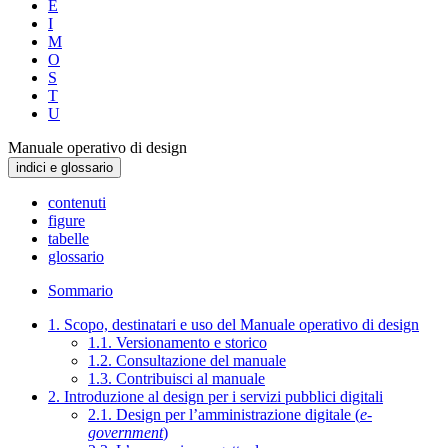
E
I
M
O
S
T
U
Manuale operativo di design
indici e glossario
contenuti
figure
tabelle
glossario
Sommario
1. Scopo, destinatari e uso del Manuale operativo di design
1.1. Versionamento e storico
1.2. Consultazione del manuale
1.3. Contribuisci al manuale
2. Introduzione al design per i servizi pubblici digitali
2.1. Design per l’amministrazione digitale (
e-
government
)