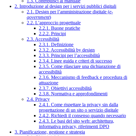
1.3. Contribuisci al manuale
2. Introduzione al design per i servizi pubblici digitali
2.1. Design per l’amministrazione digitale (
e-
government
)
2.2. L’approccio progettuale
2.2.1. Buone pratiche
2.2.2. Principi
2.3. Accessibilità
2.3.1. Definizione
2.3.2. Accessibilità by design
2.3.3. Principi per l’accessibilità
2.3.4. Linee guida e criteri di successo
2.3.5. Come rilasciare una dichiarazione di
accessibilità
2.3.6. Meccanismo di feedback e procedura di
attuazione
2.3.7. Obiettivi accessibilità
2.3.8. Normativa e approfondimenti
2.4. Privacy
2.4.1. Come rispettare la privacy sin dalla
progettazione di un sito o servizio digitale
2.4.2. Richiedi il consenso quando necessario
2.4.3. Le basi del sito web: architettura,
informativa privacy, riferimenti DPO
3. Pianificazione, gestione e strategia