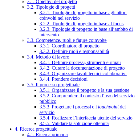
3.1. Obiettivi del progetto
3.2. Tipologie di progetti
3.2.1. Tipologie di progetto in base agli attori
coinvolti nel servizio
3.2.2. Tipologie di progetto in base al focus
3.2.3. Tipologie di progetto in base all’ambito di
intervento
3.3. Competenze, ruoli e figure coinvolte
3.3.1. Coordinatore di progetto
3.3.2. Definire ruoli e responsabilità
3.4. Metodo di lavoro
3.4.1. Definire processi, strumenti e rituali
3.4.2. Curare la documentazione di progetto
3.4.3. Organizzare tavoli tecnici collaborativi
3.4.4. Prendere decisioni
3.5. Il processo progettuale
3.5.1. Organizzare il progetto e la sua gestione
3.5.2. Comprendere il contesto d’uso del servizio
pubblico
3.5.3. Progettare i processi e i
touchpoint
del
servizio
3.5.4. Realizzare l’interfaccia utente del servizio
3.5.5. Validare la soluzione ottenuta
4. Ricerca progettuale
4.1. Ricerca primaria