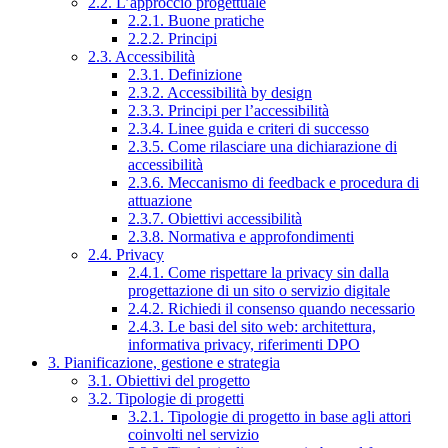
2.2. L’approccio progettuale
2.2.1. Buone pratiche
2.2.2. Principi
2.3. Accessibilità
2.3.1. Definizione
2.3.2. Accessibilità by design
2.3.3. Principi per l’accessibilità
2.3.4. Linee guida e criteri di successo
2.3.5. Come rilasciare una dichiarazione di
accessibilità
2.3.6. Meccanismo di feedback e procedura di
attuazione
2.3.7. Obiettivi accessibilità
2.3.8. Normativa e approfondimenti
2.4. Privacy
2.4.1. Come rispettare la privacy sin dalla
progettazione di un sito o servizio digitale
2.4.2. Richiedi il consenso quando necessario
2.4.3. Le basi del sito web: architettura,
informativa privacy, riferimenti DPO
3. Pianificazione, gestione e strategia
3.1. Obiettivi del progetto
3.2. Tipologie di progetti
3.2.1. Tipologie di progetto in base agli attori
coinvolti nel servizio