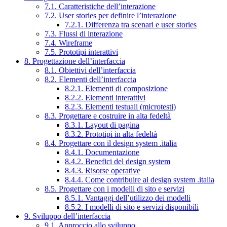
7.1. Caratteristiche dell’interazione
7.2. User stories per definire l’interazione
7.2.1. Differenza tra scenari e user stories
7.3. Flussi di interazione
7.4. Wireframe
7.5. Prototipi interattivi
8. Progettazione dell’interfaccia
8.1. Obiettivi dell’interfaccia
8.2. Elementi dell’interfaccia
8.2.1. Elementi di composizione
8.2.2. Elementi interattivi
8.2.3. Elementi testuali (microtesti)
8.3. Progettare e costruire in alta fedeltà
8.3.1. Layout di pagina
8.3.2. Prototipi in alta fedeltà
8.4. Progettare con il design system .italia
8.4.1. Documentazione
8.4.2. Benefici del design system
8.4.3. Risorse operative
8.4.4. Come contribuire al design system .italia
8.5. Progettare con i modelli di sito e servizi
8.5.1. Vantaggi dell’utilizzo dei modelli
8.5.2. I modelli di sito e servizi disponibili
9. Sviluppo dell’interfaccia
9.1. Approccio allo sviluppo