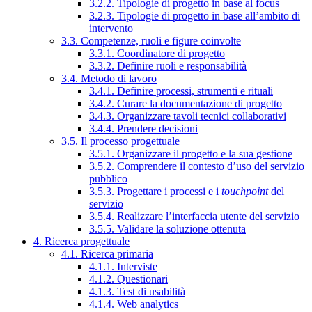
3.2.2. Tipologie di progetto in base al focus
3.2.3. Tipologie di progetto in base all’ambito di
intervento
3.3. Competenze, ruoli e figure coinvolte
3.3.1. Coordinatore di progetto
3.3.2. Definire ruoli e responsabilità
3.4. Metodo di lavoro
3.4.1. Definire processi, strumenti e rituali
3.4.2. Curare la documentazione di progetto
3.4.3. Organizzare tavoli tecnici collaborativi
3.4.4. Prendere decisioni
3.5. Il processo progettuale
3.5.1. Organizzare il progetto e la sua gestione
3.5.2. Comprendere il contesto d’uso del servizio
pubblico
3.5.3. Progettare i processi e i
touchpoint
del
servizio
3.5.4. Realizzare l’interfaccia utente del servizio
3.5.5. Validare la soluzione ottenuta
4. Ricerca progettuale
4.1. Ricerca primaria
4.1.1. Interviste
4.1.2. Questionari
4.1.3. Test di usabilità
4.1.4. Web analytics