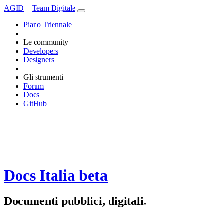
AGID
+
Team Digitale
Piano Triennale
Le community
Developers
Designers
Gli strumenti
Forum
Docs
GitHub
Docs Italia
beta
Documenti pubblici, digitali.