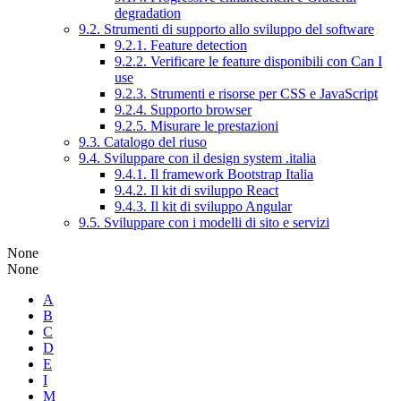
degradation
9.2. Strumenti di supporto allo sviluppo del software
9.2.1. Feature detection
9.2.2. Verificare le feature disponibili con Can I
use
9.2.3. Strumenti e risorse per CSS e JavaScript
9.2.4. Supporto browser
9.2.5. Misurare le prestazioni
9.3. Catalogo del riuso
9.4. Sviluppare con il design system .italia
9.4.1. Il framework Bootstrap Italia
9.4.2. Il kit di sviluppo React
9.4.3. Il kit di sviluppo Angular
9.5. Sviluppare con i modelli di sito e servizi
None
None
A
B
C
D
E
I
M