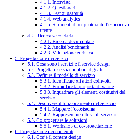
4.1.1. Interviste
4.1.2. Questionari
4.1.3. Test di usabilità
4.1.4. Web analytics
4.1.5. Strumenti di mappatura dell’esperienza
utente
4.2. Ricerca secondaria
4.2.1. Ricerca documentale
4.2.2. Analisi benchmark
4.2.3. Valutazione euristica
5. Progettazione dei servizi
5.1. Cosa sono i servizi e il service design
5.2. Progettare servizi pubblici digitali
5.3. Definire il modello di servizio
5.3.1. Identificare gli attori coinvolti
5.3.2. Formulare la proposta di valore
5.3.3. Inquadrare gli elementi costitutivi del
servizio
5.4. Descrivere il funzionamento del servizio
5.4.1. Mappare l’ecosistema
5.4.2. Rappresentare i flussi di servizio
5.5. Co-progettare le soluzioni
5.5.1. Workshop di co-progettazione
6. Progettazione dei contenuti
6.1. Cos’è il content design