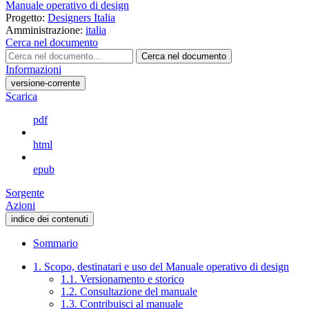
Manuale operativo di design
Progetto:
Designers Italia
Amministrazione:
italia
Cerca nel documento
Cerca nel documento
Informazioni
versione-corrente
Scarica
pdf
html
epub
Sorgente
Azioni
indice dei contenuti
Sommario
1. Scopo, destinatari e uso del Manuale operativo di design
1.1. Versionamento e storico
1.2. Consultazione del manuale
1.3. Contribuisci al manuale