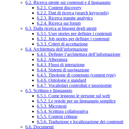
6.2. Ricerca utente sui contenuti e il linguaggio
6.2.1. Content discovery
6.2.2. Dati di ricerca (search keywords)
6.2.3. Ricerca tramite analytics
6.2.4. Ricerca sui forum
6.3. Dalla ricerca ai bisogni degli utenti
6.3.1. User stories per definire i contenuti
6.3.2. Job stories per definire i contenuti
6.3.3. Criteri di accettazione
6.4. Architettura dell’informazione
6.4.1. Definire l’architettura dell’informazione
6.4.2. Alberatura
6.4.3. Flussi di interazione
6.4.4. Sistemi di navigazione
6.4.5. Tipologie di contenuto (content type)
6.4.6. Ontologie e standard
6.4.7. Vocabolari controllati e tassonomie
6.5. Scrittura e linguaggio
6.5.1. Come leggono le persone sul web
6.5.2. Le regole per un linguaggio semplice
6.5.3. Microtesti
6.5.4. Scrittura collaborativa
6.5.5. Content critique
6.5.6. Traduzione e localizzazione dei contenuti
6.6. Documenti