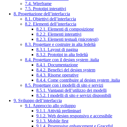
7.4. Wireframe
7.5. Prototipi interattivi
8. Progettazione dell’interfaccia
8.1. Obiettivi dell’interfaccia
8.2. Elementi dell’interfaccia
8.2.1. Elementi di composizione
8.2.2. Elementi interattivi
8.2.3. Elementi testuali (microtesti)
8.3. Progettare e costruire in alta fedeltà
8.3.1. Layout di pagina
8.3.2. Prototipi in alta fedeltà
8.4. Progettare con il design system .italia
8.4.1. Documentazione
8.4.2. Benefici del design system
8.4.3. Risorse operative
8.4.4. Come contribuire al design system .italia
8.5. Progettare con i modelli di sito e servizi
8.5.1. Vantaggi dell’utilizzo dei modelli
8.5.2. I modelli di sito e servizi disponibili
9. Sviluppo dell’interfaccia
9.1. Approccio allo sviluppo
9.1.1. Attività preliminari
9.1.2. Web design responsivo e accessibile
9.1.3. Mobile first
9.1.4. Progressive enhancement e Graceful