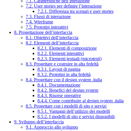
7.1. Caratteristiche dell’interazione
7.2. User stories per definire l’interazione
7.2.1. Differenza tra scenari e user stories
7.3. Flussi di interazione
7.4. Wireframe
7.5. Prototipi interattivi
8. Progettazione dell’interfaccia
8.1. Obiettivi dell’interfaccia
8.2. Elementi dell’interfaccia
8.2.1. Elementi di composizione
8.2.2. Elementi interattivi
8.2.3. Elementi testuali (microtesti)
8.3. Progettare e costruire in alta fedeltà
8.3.1. Layout di pagina
8.3.2. Prototipi in alta fedeltà
8.4. Progettare con il design system .italia
8.4.1. Documentazione
8.4.2. Benefici del design system
8.4.3. Risorse operative
8.4.4. Come contribuire al design system .italia
8.5. Progettare con i modelli di sito e servizi
8.5.1. Vantaggi dell’utilizzo dei modelli
8.5.2. I modelli di sito e servizi disponibili
9. Sviluppo dell’interfaccia
9.1. Approccio allo sviluppo