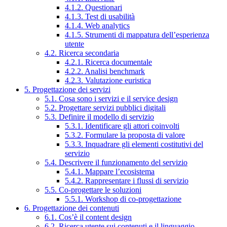
4.1.2. Questionari
4.1.3. Test di usabilità
4.1.4. Web analytics
4.1.5. Strumenti di mappatura dell’esperienza
utente
4.2. Ricerca secondaria
4.2.1. Ricerca documentale
4.2.2. Analisi benchmark
4.2.3. Valutazione euristica
5. Progettazione dei servizi
5.1. Cosa sono i servizi e il service design
5.2. Progettare servizi pubblici digitali
5.3. Definire il modello di servizio
5.3.1. Identificare gli attori coinvolti
5.3.2. Formulare la proposta di valore
5.3.3. Inquadrare gli elementi costitutivi del
servizio
5.4. Descrivere il funzionamento del servizio
5.4.1. Mappare l’ecosistema
5.4.2. Rappresentare i flussi di servizio
5.5. Co-progettare le soluzioni
5.5.1. Workshop di co-progettazione
6. Progettazione dei contenuti
6.1. Cos’è il content design
6.2. Ricerca utente sui contenuti e il linguaggio