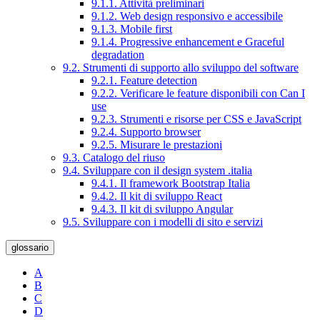
9.1.1. Attività preliminari
9.1.2. Web design responsivo e accessibile
9.1.3. Mobile first
9.1.4. Progressive enhancement e Graceful
degradation
9.2. Strumenti di supporto allo sviluppo del software
9.2.1. Feature detection
9.2.2. Verificare le feature disponibili con Can I
use
9.2.3. Strumenti e risorse per CSS e JavaScript
9.2.4. Supporto browser
9.2.5. Misurare le prestazioni
9.3. Catalogo del riuso
9.4. Sviluppare con il design system .italia
9.4.1. Il framework Bootstrap Italia
9.4.2. Il kit di sviluppo React
9.4.3. Il kit di sviluppo Angular
9.5. Sviluppare con i modelli di sito e servizi
glossario
A
B
C
D