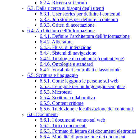
6.2.4. Ricerca sui forum
6.3. Dalla ricerca ai bisogni degli utenti
6.3.1. User stories per definire i contenuti
6.3.2. Job stories per definire i contenuti
6.3.3. Criteri di accettazione
6.4. Architettura dell’informazione
6.4.1. Definire l’architettura dell’informazione
6.4.2. Alberatura
6.4.3. Flussi di interazione
6.4.4. Sistemi di navigazione
6.4.5. Tipologie di contenuto (content type)
6.4.6. Ontologie e standard
6.4.7. Vocabolari controllati e tassonomie
6.5. Scrittura e linguaggio
6.5.1. Come leggono le persone sul web
6.5.2. Le regole per un linguaggio semplice
6.5.3. Microtesti
6.5.4. Scrittura collaborativa
6.5.5. Content critique
6.5.6. Traduzione e localizzazione dei contenuti
6.6. Documenti
6.6.1. I documenti vanno sul web
6.6.2. Tipi di documenti
6.6.3. Formato di lettura dei documenti elettronici
6.6.4. Modalità di produzione dei documenti