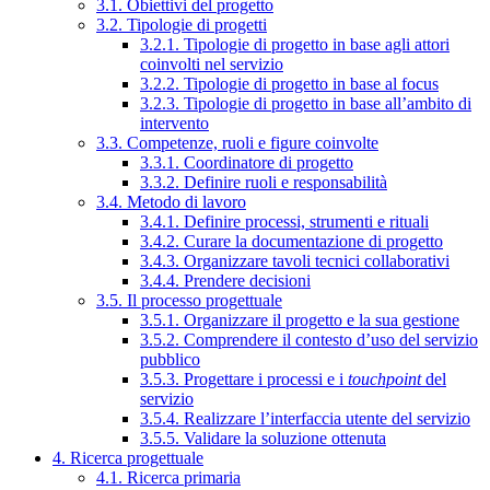
3.1. Obiettivi del progetto
3.2. Tipologie di progetti
3.2.1. Tipologie di progetto in base agli attori
coinvolti nel servizio
3.2.2. Tipologie di progetto in base al focus
3.2.3. Tipologie di progetto in base all’ambito di
intervento
3.3. Competenze, ruoli e figure coinvolte
3.3.1. Coordinatore di progetto
3.3.2. Definire ruoli e responsabilità
3.4. Metodo di lavoro
3.4.1. Definire processi, strumenti e rituali
3.4.2. Curare la documentazione di progetto
3.4.3. Organizzare tavoli tecnici collaborativi
3.4.4. Prendere decisioni
3.5. Il processo progettuale
3.5.1. Organizzare il progetto e la sua gestione
3.5.2. Comprendere il contesto d’uso del servizio
pubblico
3.5.3. Progettare i processi e i
touchpoint
del
servizio
3.5.4. Realizzare l’interfaccia utente del servizio
3.5.5. Validare la soluzione ottenuta
4. Ricerca progettuale
4.1. Ricerca primaria