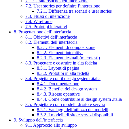
7.1. Caratteristiche dell’interazione
7.2. User stories per definire l’interazione
7.2.1. Differenza tra scenari e user stories
7.3. Flussi di interazione
7.4. Wireframe
7.5. Prototipi interattivi
8. Progettazione dell’interfaccia
8.1. Obiettivi dell’interfaccia
8.2. Elementi dell’interfaccia
8.2.1. Elementi di composizione
8.2.2. Elementi interattivi
8.2.3. Elementi testuali (microtesti)
8.3. Progettare e costruire in alta fedeltà
8.3.1. Layout di pagina
8.3.2. Prototipi in alta fedeltà
8.4. Progettare con il design system .italia
8.4.1. Documentazione
8.4.2. Benefici del design system
8.4.3. Risorse operative
8.4.4. Come contribuire al design system .italia
8.5. Progettare con i modelli di sito e servizi
8.5.1. Vantaggi dell’utilizzo dei modelli
8.5.2. I modelli di sito e servizi disponibili
9. Sviluppo dell’interfaccia
9.1. Approccio allo sviluppo