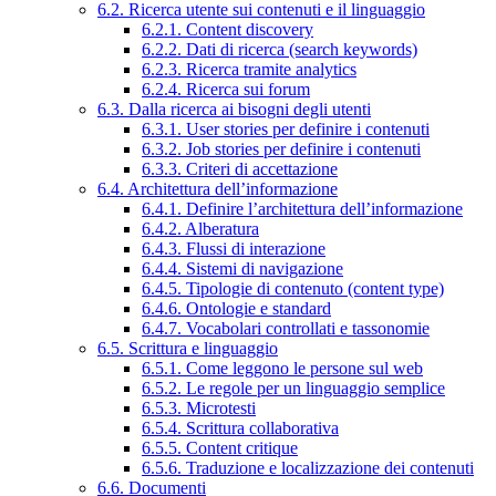
6.2. Ricerca utente sui contenuti e il linguaggio
6.2.1. Content discovery
6.2.2. Dati di ricerca (search keywords)
6.2.3. Ricerca tramite analytics
6.2.4. Ricerca sui forum
6.3. Dalla ricerca ai bisogni degli utenti
6.3.1. User stories per definire i contenuti
6.3.2. Job stories per definire i contenuti
6.3.3. Criteri di accettazione
6.4. Architettura dell’informazione
6.4.1. Definire l’architettura dell’informazione
6.4.2. Alberatura
6.4.3. Flussi di interazione
6.4.4. Sistemi di navigazione
6.4.5. Tipologie di contenuto (content type)
6.4.6. Ontologie e standard
6.4.7. Vocabolari controllati e tassonomie
6.5. Scrittura e linguaggio
6.5.1. Come leggono le persone sul web
6.5.2. Le regole per un linguaggio semplice
6.5.3. Microtesti
6.5.4. Scrittura collaborativa
6.5.5. Content critique
6.5.6. Traduzione e localizzazione dei contenuti
6.6. Documenti