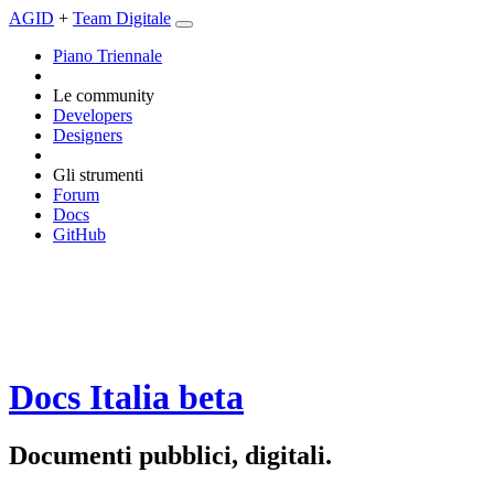
AGID
+
Team Digitale
Piano Triennale
Le community
Developers
Designers
Gli strumenti
Forum
Docs
GitHub
Docs Italia
beta
Documenti pubblici, digitali.