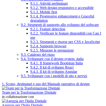
9.1.1. Attività preliminari
9.1.2. Web design responsivo e accessibile
9.1.3. Mobile first
9.1.4. Progressive enhancement e Graceful
degradation
9.2. Strumenti di supporto allo sviluppo del software
9.2.1. Feature detection
9.2.2. Verificare le feature disponibili con Can I
use
9.2.3. Strumenti e risorse per CSS e JavaScript
9.2.4. Supporto browser
9.2.5. Misurare le prestazioni
9.3. Catalogo del riuso
9.4. Sviluppare con il design system .italia
9.4.1. Il framework Bootstrap Italia
9.4.2. Il kit di sviluppo React
9.4.3. Il kit di sviluppo Angular
9.5. Sviluppare con i modelli di sito e servizi
1. Scopo, destinatari e uso del Manuale operativo di design
Team per la Trasformazione Digitale
in collaborazione con
Agenzia per l'Italia Digitale