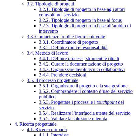
3.2. Tipologie di progetti
3.2.1. Tipologie di progetto in base agli attori
coinvolti nel servizio
3.2.2. Tipologie di progetto in base al focus
3.2.3. Tipologie di progetto in base all’ambito di
intervento
3.3. Competenze, ruoli e figure coinvolte
3.3.1. Coordinatore di progetto
3.3.2. Definire ruoli e responsabilità
3.4. Metodo di lavoro
3.4.1. Definire processi, strumenti e rituali
3.4.2. Curare la documentazione di progetto
3.4.3. Organizzare tavoli tecnici collaborativi
3.4.4. Prendere decisioni
3.5. Il processo progettuale
3.5.1. Organizzare il progetto e la sua gestione
3.5.2. Comprendere il contesto d’uso del servizio
pubblico
3.5.3. Progettare i processi e i
touchpoint
del
servizio
3.5.4. Realizzare l’interfaccia utente del servizio
3.5.5. Validare la soluzione ottenuta
4. Ricerca progettuale
4.1. Ricerca primaria
4.1.1. Interviste