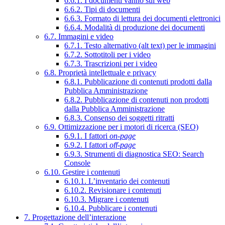
6.6.1. I documenti vanno sul web
6.6.2. Tipi di documenti
6.6.3. Formato di lettura dei documenti elettronici
6.6.4. Modalità di produzione dei documenti
6.7. Immagini e video
6.7.1. Testo alternativo (alt text) per le immagini
6.7.2. Sottotitoli per i video
6.7.3. Trascrizioni per i video
6.8. Proprietà intellettuale e privacy
6.8.1. Pubblicazione di contenuti prodotti dalla
Pubblica Amministrazione
6.8.2. Pubblicazione di contenuti non prodotti
dalla Pubblica Amministrazione
6.8.3. Consenso dei soggetti ritratti
6.9. Ottimizzazione per i motori di ricerca (SEO)
6.9.1. I fattori
on-page
6.9.2. I fattori
off-page
6.9.3. Strumenti di diagnostica SEO: Search
Console
6.10. Gestire i contenuti
6.10.1. L’inventario dei contenuti
6.10.2. Revisionare i contenuti
6.10.3. Migrare i contenuti
6.10.4. Pubblicare i contenuti
7. Progettazione dell’interazione