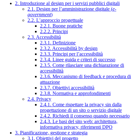
2. Introduzione al design per i servizi pubblici digitali
2.1. Design per l’amministrazione digitale (
e-
government
)
2.2. L’approccio progettuale
2.2.1. Buone pratiche
2.2.2. Principi
2.3. Accessibilità
2.3.1. Definizione
2.3.2. Accessibilità by design
2.3.3. Principi per l’accessibilità
2.3.4. Linee guida e criteri di successo
2.3.5. Come rilasciare una dichiarazione di
accessibilità
2.3.6. Meccanismo di feedback e procedura di
attuazione
2.3.7. Obiettivi accessibilità
2.3.8. Normativa e approfondimenti
2.4. Privacy
2.4.1. Come rispettare la privacy sin dalla
progettazione di un sito o servizio digitale
2.4.2. Richiedi il consenso quando necessario
2.4.3. Le basi del sito web: architettura,
informativa privacy, riferimenti DPO
3. Pianificazione, gestione e strategia
3.1. Obiettivi del progetto