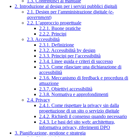
1.3. Contribuisci al manuale
2. Introduzione al design per i servizi pubblici digitali
2.1. Design per l’amministrazione digitale (
e-
government
)
2.2. L’approccio progettuale
2.2.1. Buone pratiche
2.2.2. Principi
2.3. Accessibilità
2.3.1. Definizione
2.3.2. Accessibilità by design
2.3.3. Principi per l’accessibilità
2.3.4. Linee guida e criteri di successo
2.3.5. Come rilasciare una dichiarazione di
accessibilità
2.3.6. Meccanismo di feedback e procedura di
attuazione
2.3.7. Obiettivi accessibilità
2.3.8. Normativa e approfondimenti
2.4. Privacy
2.4.1. Come rispettare la privacy sin dalla
progettazione di un sito o servizio digitale
2.4.2. Richiedi il consenso quando necessario
2.4.3. Le basi del sito web: architettura,
informativa privacy, riferimenti DPO
3. Pianificazione, gestione e strategia