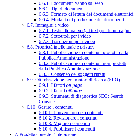
6.6.1. I documenti vanno sul web
6.6.2. Tipi di documenti
6.6.3. Formato di lettura dei documenti elettronici
6.6.4. Modalità di produzione dei documenti
6.7. Immagini e video
6.7.1. Testo alternativo (alt text) per le immagini
6.7.2. Sottotitoli per i video
6.7.3. Trascrizioni per i video
6.8. Proprietà intellettuale e privacy
6.8.1. Pubblicazione di contenuti prodotti dalla
Pubblica Amministrazione
6.8.2. Pubblicazione di contenuti non prodotti
dalla Pubblica Amministrazione
6.8.3. Consenso dei soggetti ritratti
6.9. Ottimizzazione per i motori di ricerca (SEO)
6.9.1. I fattori
on-page
6.9.2. I fattori
off-page
6.9.3. Strumenti di diagnostica SEO: Search
Console
6.10. Gestire i contenuti
6.10.1. L’inventario dei contenuti
6.10.2. Revisionare i contenuti
6.10.3. Migrare i contenuti
6.10.4. Pubblicare i contenuti
7. Progettazione dell’interazione