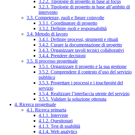
3.2.2. Tipologie di progetto in base al focus
3.2.3. Tipologie di progetto in base all’ambito di
intervento
3.3. Competenze, ruoli e figure coinvolte
3.3.1. Coordinatore di progetto
3.3.2. Definire ruoli e responsabilità
3.4. Metodo di lavoro
3.4.1. Definire processi, strumenti e rituali
3.4.2. Curare la documentazione di progetto
3.4.3. Organizzare tavoli tecnici collaborativi
3.4.4. Prendere decisioni
3.5. Il processo progettuale
3.5.1. Organizzare il progetto e la sua gestione
3.5.2. Comprendere il contesto d’uso del servizio
pubblico
3.5.3. Progettare i processi e i
touchpoint
del
servizio
3.5.4. Realizzare l’interfaccia utente del servizio
3.5.5. Validare la soluzione ottenuta
4. Ricerca progettuale
4.1. Ricerca primaria
4.1.1. Interviste
4.1.2. Questionari
4.1.3. Test di usabilità
4.1.4. Web analytics