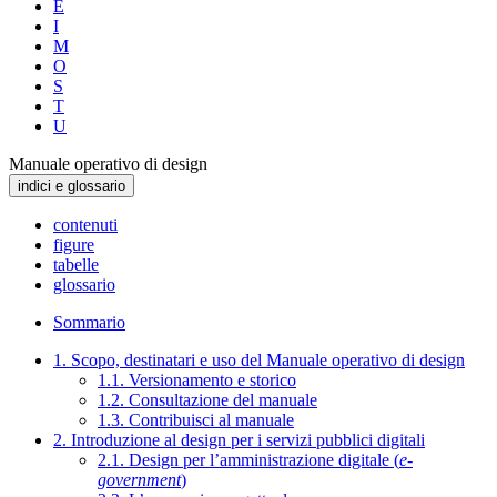
E
I
M
O
S
T
U
Manuale operativo di design
indici e glossario
contenuti
figure
tabelle
glossario
Sommario
1. Scopo, destinatari e uso del Manuale operativo di design
1.1. Versionamento e storico
1.2. Consultazione del manuale
1.3. Contribuisci al manuale
2. Introduzione al design per i servizi pubblici digitali
2.1. Design per l’amministrazione digitale (
e-
government
)