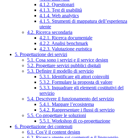
4.1.2. Questionari
4.1.3. Test di usabilità
4.1.4. Web analytics
4.1.5. Strumenti di mappatura dell’esperienza
utente
4.2. Ricerca secondaria
4.2.1. Ricerca documentale
4.2.2. Analisi benchmark
4.2.3. Valutazione euristica
5. Progettazione dei servizi
5.1. Cosa sono i servizi e il service design
5.2. Progettare servizi pubblici digitali
5.3. Definire il modello di servizio
5.3.1. Identificare gli attori coinvolti
5.3.2. Formulare la proposta di valore
5.3.3. Inquadrare gli elementi costitutivi del
servizio
5.4. Descrivere il funzionamento del servizio
5.4.1. Mappare l’ecosistema
5.4.2. Rappresentare i flussi di servizio
5.5. Co-progettare le soluzioni
5.5.1. Workshop di co-progettazione
6. Progettazione dei contenuti
6.1. Cos’è il content design
6.2. Ricerca utente sui contenuti e il linguaggio