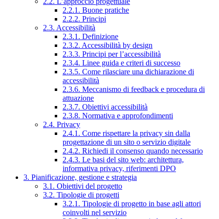
2.2. L’approccio progettuale
2.2.1. Buone pratiche
2.2.2. Principi
2.3. Accessibilità
2.3.1. Definizione
2.3.2. Accessibilità by design
2.3.3. Principi per l’accessibilità
2.3.4. Linee guida e criteri di successo
2.3.5. Come rilasciare una dichiarazione di
accessibilità
2.3.6. Meccanismo di feedback e procedura di
attuazione
2.3.7. Obiettivi accessibilità
2.3.8. Normativa e approfondimenti
2.4. Privacy
2.4.1. Come rispettare la privacy sin dalla
progettazione di un sito o servizio digitale
2.4.2. Richiedi il consenso quando necessario
2.4.3. Le basi del sito web: architettura,
informativa privacy, riferimenti DPO
3. Pianificazione, gestione e strategia
3.1. Obiettivi del progetto
3.2. Tipologie di progetti
3.2.1. Tipologie di progetto in base agli attori
coinvolti nel servizio