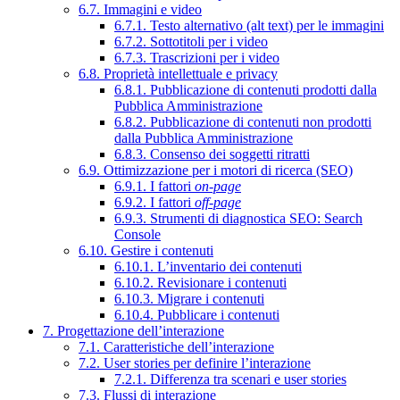
6.7. Immagini e video
6.7.1. Testo alternativo (alt text) per le immagini
6.7.2. Sottotitoli per i video
6.7.3. Trascrizioni per i video
6.8. Proprietà intellettuale e privacy
6.8.1. Pubblicazione di contenuti prodotti dalla
Pubblica Amministrazione
6.8.2. Pubblicazione di contenuti non prodotti
dalla Pubblica Amministrazione
6.8.3. Consenso dei soggetti ritratti
6.9. Ottimizzazione per i motori di ricerca (SEO)
6.9.1. I fattori
on-page
6.9.2. I fattori
off-page
6.9.3. Strumenti di diagnostica SEO: Search
Console
6.10. Gestire i contenuti
6.10.1. L’inventario dei contenuti
6.10.2. Revisionare i contenuti
6.10.3. Migrare i contenuti
6.10.4. Pubblicare i contenuti
7. Progettazione dell’interazione
7.1. Caratteristiche dell’interazione
7.2. User stories per definire l’interazione
7.2.1. Differenza tra scenari e user stories
7.3. Flussi di interazione