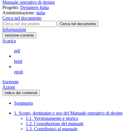
Manuale operativo di design
Progetto:
Designers Italia
Amministrazione:
italia
Cerca nel documento
Cerca nel documento
Informazioni
versione-corrente
Scarica
pdf
html
epub
Sorgente
Azioni
indice dei contenuti
Sommario
1. Scopo, destinatari e uso del Manuale operativo di design
1.1. Versionamento e storico
1.2. Consultazione del manuale
1.3. Contribuisci al manuale