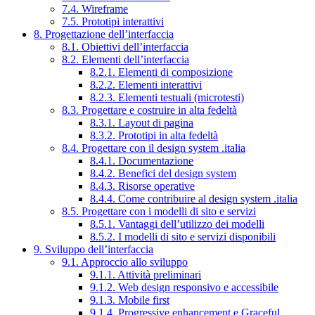
7.4. Wireframe
7.5. Prototipi interattivi
8. Progettazione dell’interfaccia
8.1. Obiettivi dell’interfaccia
8.2. Elementi dell’interfaccia
8.2.1. Elementi di composizione
8.2.2. Elementi interattivi
8.2.3. Elementi testuali (microtesti)
8.3. Progettare e costruire in alta fedeltà
8.3.1. Layout di pagina
8.3.2. Prototipi in alta fedeltà
8.4. Progettare con il design system .italia
8.4.1. Documentazione
8.4.2. Benefici del design system
8.4.3. Risorse operative
8.4.4. Come contribuire al design system .italia
8.5. Progettare con i modelli di sito e servizi
8.5.1. Vantaggi dell’utilizzo dei modelli
8.5.2. I modelli di sito e servizi disponibili
9. Sviluppo dell’interfaccia
9.1. Approccio allo sviluppo
9.1.1. Attività preliminari
9.1.2. Web design responsivo e accessibile
9.1.3. Mobile first
9.1.4. Progressive enhancement e Graceful