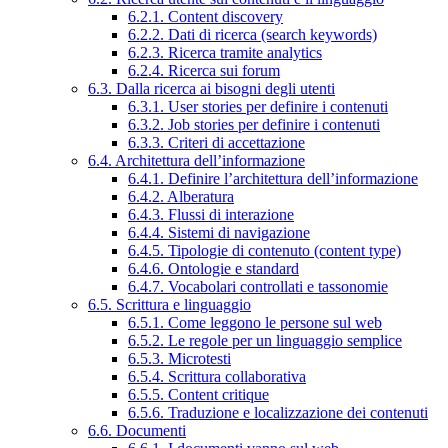
6.2.1. Content discovery
6.2.2. Dati di ricerca (search keywords)
6.2.3. Ricerca tramite analytics
6.2.4. Ricerca sui forum
6.3. Dalla ricerca ai bisogni degli utenti
6.3.1. User stories per definire i contenuti
6.3.2. Job stories per definire i contenuti
6.3.3. Criteri di accettazione
6.4. Architettura dell’informazione
6.4.1. Definire l’architettura dell’informazione
6.4.2. Alberatura
6.4.3. Flussi di interazione
6.4.4. Sistemi di navigazione
6.4.5. Tipologie di contenuto (content type)
6.4.6. Ontologie e standard
6.4.7. Vocabolari controllati e tassonomie
6.5. Scrittura e linguaggio
6.5.1. Come leggono le persone sul web
6.5.2. Le regole per un linguaggio semplice
6.5.3. Microtesti
6.5.4. Scrittura collaborativa
6.5.5. Content critique
6.5.6. Traduzione e localizzazione dei contenuti
6.6. Documenti