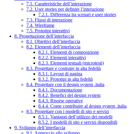
7.1. Caratteristiche dell’interazione
7.2. User stories per definire l’interazione
7.2.1. Differenza tra scenari e user stories
7.3. Flussi di interazione
7.4. Wireframe
7.5. Prototipi interattivi
8. Progettazione dell’interfaccia
8.1. Obiettivi dell’interfaccia
8.2. Elementi dell’interfaccia
8.2.1. Elementi di composizione
8.2.2. Elementi interattivi
8.2.3. Elementi testuali (microtesti)
8.3. Progettare e costruire in alta fedeltà
8.3.1. Layout di pagina
8.3.2. Prototipi in alta fedeltà
8.4. Progettare con il design system .italia
8.4.1. Documentazione
8.4.2. Benefici del design system
8.4.3. Risorse operative
8.4.4. Come contribuire al design system .italia
8.5. Progettare con i modelli di sito e servizi
8.5.1. Vantaggi dell’utilizzo dei modelli
8.5.2. I modelli di sito e servizi disponibili
9. Sviluppo dell’interfaccia
9.1. Approccio allo sviluppo