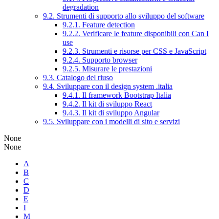
degradation
9.2. Strumenti di supporto allo sviluppo del software
9.2.1. Feature detection
9.2.2. Verificare le feature disponibili con Can I
use
9.2.3. Strumenti e risorse per CSS e JavaScript
9.2.4. Supporto browser
9.2.5. Misurare le prestazioni
9.3. Catalogo del riuso
9.4. Sviluppare con il design system .italia
9.4.1. Il framework Bootstrap Italia
9.4.2. Il kit di sviluppo React
9.4.3. Il kit di sviluppo Angular
9.5. Sviluppare con i modelli di sito e servizi
None
None
A
B
C
D
E
I
M