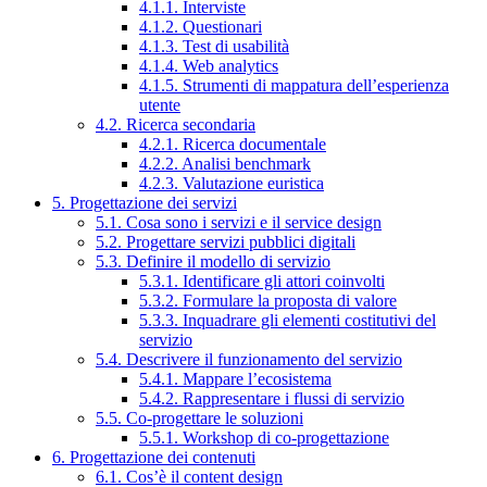
4.1.1. Interviste
4.1.2. Questionari
4.1.3. Test di usabilità
4.1.4. Web analytics
4.1.5. Strumenti di mappatura dell’esperienza
utente
4.2. Ricerca secondaria
4.2.1. Ricerca documentale
4.2.2. Analisi benchmark
4.2.3. Valutazione euristica
5. Progettazione dei servizi
5.1. Cosa sono i servizi e il service design
5.2. Progettare servizi pubblici digitali
5.3. Definire il modello di servizio
5.3.1. Identificare gli attori coinvolti
5.3.2. Formulare la proposta di valore
5.3.3. Inquadrare gli elementi costitutivi del
servizio
5.4. Descrivere il funzionamento del servizio
5.4.1. Mappare l’ecosistema
5.4.2. Rappresentare i flussi di servizio
5.5. Co-progettare le soluzioni
5.5.1. Workshop di co-progettazione
6. Progettazione dei contenuti
6.1. Cos’è il content design