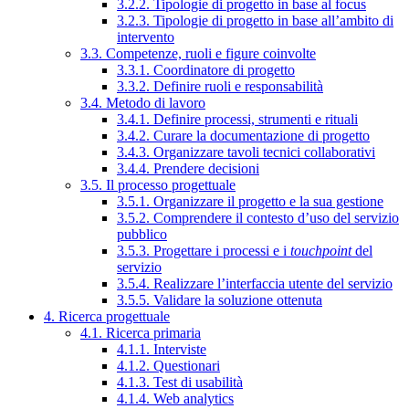
3.2.2. Tipologie di progetto in base al focus
3.2.3. Tipologie di progetto in base all’ambito di
intervento
3.3. Competenze, ruoli e figure coinvolte
3.3.1. Coordinatore di progetto
3.3.2. Definire ruoli e responsabilità
3.4. Metodo di lavoro
3.4.1. Definire processi, strumenti e rituali
3.4.2. Curare la documentazione di progetto
3.4.3. Organizzare tavoli tecnici collaborativi
3.4.4. Prendere decisioni
3.5. Il processo progettuale
3.5.1. Organizzare il progetto e la sua gestione
3.5.2. Comprendere il contesto d’uso del servizio
pubblico
3.5.3. Progettare i processi e i
touchpoint
del
servizio
3.5.4. Realizzare l’interfaccia utente del servizio
3.5.5. Validare la soluzione ottenuta
4. Ricerca progettuale
4.1. Ricerca primaria
4.1.1. Interviste
4.1.2. Questionari
4.1.3. Test di usabilità
4.1.4. Web analytics