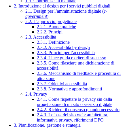
1.3. Contribuisci al manuale
2. Introduzione al design per i servizi pubblici digitali
2.1. Design per l’amministrazione digitale (
e-
government
)
2.2. L’approccio progettuale
2.2.1. Buone pratiche
2.2.2. Principi
2.3. Accessibilità
2.3.1. Definizione
2.3.2. Accessibilità by design
2.3.3. Principi per l’accessibilità
2.3.4. Linee guida e criteri di successo
2.3.5. Come rilasciare una dichiarazione di
accessibilità
2.3.6. Meccanismo di feedback e procedura di
attuazione
2.3.7. Obiettivi accessibilità
2.3.8. Normativa e approfondimenti
2.4. Privacy
2.4.1. Come rispettare la privacy sin dalla
progettazione di un sito o servizio digitale
2.4.2. Richiedi il consenso quando necessario
2.4.3. Le basi del sito web: architettura,
informativa privacy, riferimenti DPO
3. Pianificazione, gestione e strategia