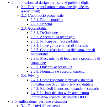
2. Introduzione al design per i servizi pubblici digitali
2.1. Design per l’amministrazione digitale (
e-
government
)
2.2. L’approccio progettuale
2.2.1. Buone pratiche
2.2.2. Principi
2.3. Accessibilità
2.3.1. Definizione
2.3.2. Accessibilità by design
2.3.3. Principi per l’accessibilità
2.3.4. Linee guida e criteri di successo
2.3.5. Come rilasciare una dichiarazione di
accessibilità
2.3.6. Meccanismo di feedback e procedura di
attuazione
2.3.7. Obiettivi accessibilità
2.3.8. Normativa e approfondimenti
2.4. Privacy
2.4.1. Come rispettare la privacy sin dalla
progettazione di un sito o servizio digitale
2.4.2. Richiedi il consenso quando necessario
2.4.3. Le basi del sito web: architettura,
informativa privacy, riferimenti DPO
3. Pianificazione, gestione e strategia
3.1. Obiettivi del progetto