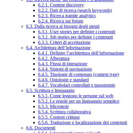
6.2.1. Content discovery
6.2.2. Dati di ricerca (search keywords)
6.2.3. Ricerca tramite analytics
6.2.4. Ricerca sui forum
6.3. Dalla ricerca ai bisogni degli utenti
6.3.1. User stories per definire i contenuti
6.3.2. Job stories per definire i contenuti
6.3.3. Criteri di accettazione
6.4. Architettura dell’informazione
6.4.1. Definire l’architettura dell’informazione
6.4.2. Alberatura
6.4.3. Flussi di interazione
6.4.4. Sistemi di navigazione
6.4.5. Tipologie di contenuto (content type)
6.4.6. Ontologie e standard
6.4.7. Vocabolari controllati e tassonomie
6.5. Scrittura e linguaggio
6.5.1. Come leggono le persone sul web
6.5.2. Le regole per un linguaggio semplice
6.5.3. Microtesti
6.5.4. Scrittura collaborativa
6.5.5. Content critique
6.5.6. Traduzione e localizzazione dei contenuti
6.6. Documenti