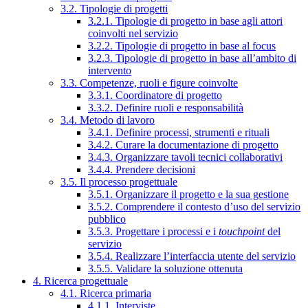
3.2. Tipologie di progetti
3.2.1. Tipologie di progetto in base agli attori
coinvolti nel servizio
3.2.2. Tipologie di progetto in base al focus
3.2.3. Tipologie di progetto in base all’ambito di
intervento
3.3. Competenze, ruoli e figure coinvolte
3.3.1. Coordinatore di progetto
3.3.2. Definire ruoli e responsabilità
3.4. Metodo di lavoro
3.4.1. Definire processi, strumenti e rituali
3.4.2. Curare la documentazione di progetto
3.4.3. Organizzare tavoli tecnici collaborativi
3.4.4. Prendere decisioni
3.5. Il processo progettuale
3.5.1. Organizzare il progetto e la sua gestione
3.5.2. Comprendere il contesto d’uso del servizio
pubblico
3.5.3. Progettare i processi e i
touchpoint
del
servizio
3.5.4. Realizzare l’interfaccia utente del servizio
3.5.5. Validare la soluzione ottenuta
4. Ricerca progettuale
4.1. Ricerca primaria
4.1.1. Interviste