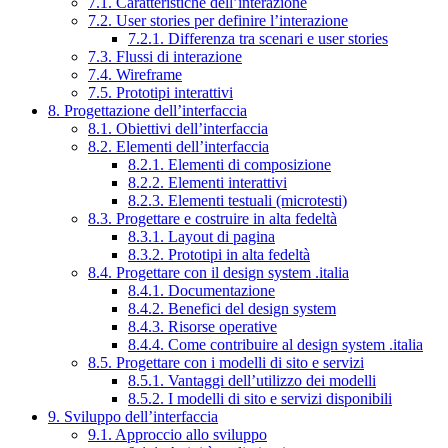
7.1. Caratteristiche dell’interazione
7.2. User stories per definire l’interazione
7.2.1. Differenza tra scenari e user stories
7.3. Flussi di interazione
7.4. Wireframe
7.5. Prototipi interattivi
8. Progettazione dell’interfaccia
8.1. Obiettivi dell’interfaccia
8.2. Elementi dell’interfaccia
8.2.1. Elementi di composizione
8.2.2. Elementi interattivi
8.2.3. Elementi testuali (microtesti)
8.3. Progettare e costruire in alta fedeltà
8.3.1. Layout di pagina
8.3.2. Prototipi in alta fedeltà
8.4. Progettare con il design system .italia
8.4.1. Documentazione
8.4.2. Benefici del design system
8.4.3. Risorse operative
8.4.4. Come contribuire al design system .italia
8.5. Progettare con i modelli di sito e servizi
8.5.1. Vantaggi dell’utilizzo dei modelli
8.5.2. I modelli di sito e servizi disponibili
9. Sviluppo dell’interfaccia
9.1. Approccio allo sviluppo