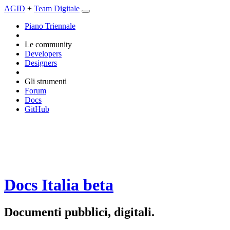
AGID
+
Team Digitale
Piano Triennale
Le community
Developers
Designers
Gli strumenti
Forum
Docs
GitHub
Docs Italia
beta
Documenti pubblici, digitali.