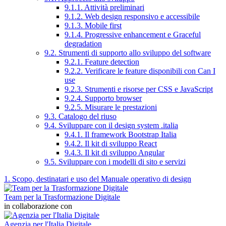
9.1.1. Attività preliminari
9.1.2. Web design responsivo e accessibile
9.1.3. Mobile first
9.1.4. Progressive enhancement e Graceful
degradation
9.2. Strumenti di supporto allo sviluppo del software
9.2.1. Feature detection
9.2.2. Verificare le feature disponibili con Can I
use
9.2.3. Strumenti e risorse per CSS e JavaScript
9.2.4. Supporto browser
9.2.5. Misurare le prestazioni
9.3. Catalogo del riuso
9.4. Sviluppare con il design system .italia
9.4.1. Il framework Bootstrap Italia
9.4.2. Il kit di sviluppo React
9.4.3. Il kit di sviluppo Angular
9.5. Sviluppare con i modelli di sito e servizi
1. Scopo, destinatari e uso del Manuale operativo di design
Team per la Trasformazione Digitale
in collaborazione con
Agenzia per l'Italia Digitale