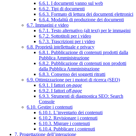
6.6.1. I documenti vanno sul web
6.6.2. Tipi di documenti
6.6.3. Formato di lettura dei documenti elettronici
6.6.4. Modalità di produzione dei documenti
6.7. Immagini e video
6.7.1. Testo alternativo (alt text) per le immagini
6.7.2. Sottotitoli per i video
6.7.3. Trascrizioni per i video
6.8. Proprietà intellettuale e privacy
6.8.1. Pubblicazione di contenuti prodotti dalla
Pubblica Amministrazione
6.8.2. Pubblicazione di contenuti non prodotti
dalla Pubblica Amministrazione
6.8.3. Consenso dei soggetti ritratti
6.9. Ottimizzazione per i motori di ricerca (SEO)
6.9.1. I fattori
on-page
6.9.2. I fattori
off-page
6.9.3. Strumenti di diagnostica SEO: Search
Console
6.10. Gestire i contenuti
6.10.1. L’inventario dei contenuti
6.10.2. Revisionare i contenuti
6.10.3. Migrare i contenuti
6.10.4. Pubblicare i contenuti
7. Progettazione dell’interazione