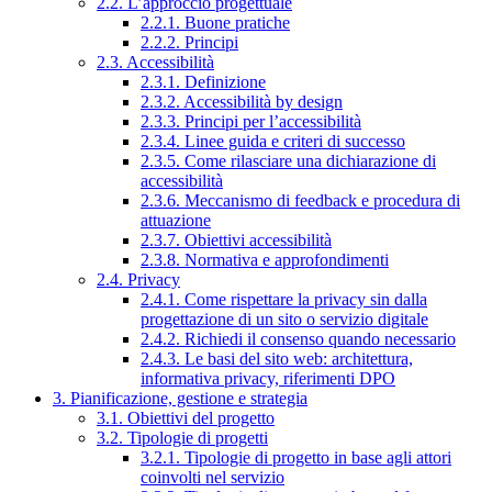
2.2. L’approccio progettuale
2.2.1. Buone pratiche
2.2.2. Principi
2.3. Accessibilità
2.3.1. Definizione
2.3.2. Accessibilità by design
2.3.3. Principi per l’accessibilità
2.3.4. Linee guida e criteri di successo
2.3.5. Come rilasciare una dichiarazione di
accessibilità
2.3.6. Meccanismo di feedback e procedura di
attuazione
2.3.7. Obiettivi accessibilità
2.3.8. Normativa e approfondimenti
2.4. Privacy
2.4.1. Come rispettare la privacy sin dalla
progettazione di un sito o servizio digitale
2.4.2. Richiedi il consenso quando necessario
2.4.3. Le basi del sito web: architettura,
informativa privacy, riferimenti DPO
3. Pianificazione, gestione e strategia
3.1. Obiettivi del progetto
3.2. Tipologie di progetti
3.2.1. Tipologie di progetto in base agli attori
coinvolti nel servizio