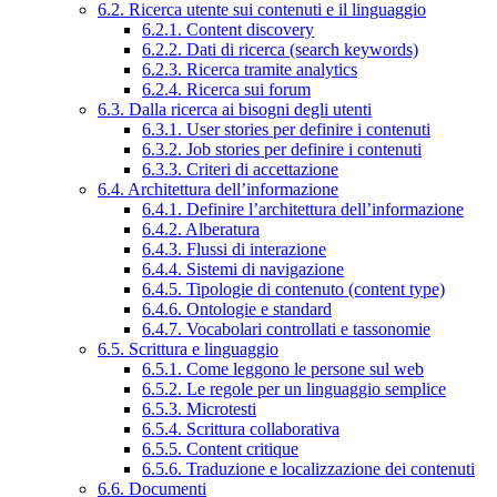
6.2. Ricerca utente sui contenuti e il linguaggio
6.2.1. Content discovery
6.2.2. Dati di ricerca (search keywords)
6.2.3. Ricerca tramite analytics
6.2.4. Ricerca sui forum
6.3. Dalla ricerca ai bisogni degli utenti
6.3.1. User stories per definire i contenuti
6.3.2. Job stories per definire i contenuti
6.3.3. Criteri di accettazione
6.4. Architettura dell’informazione
6.4.1. Definire l’architettura dell’informazione
6.4.2. Alberatura
6.4.3. Flussi di interazione
6.4.4. Sistemi di navigazione
6.4.5. Tipologie di contenuto (content type)
6.4.6. Ontologie e standard
6.4.7. Vocabolari controllati e tassonomie
6.5. Scrittura e linguaggio
6.5.1. Come leggono le persone sul web
6.5.2. Le regole per un linguaggio semplice
6.5.3. Microtesti
6.5.4. Scrittura collaborativa
6.5.5. Content critique
6.5.6. Traduzione e localizzazione dei contenuti
6.6. Documenti