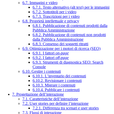
6.7. Immagini e video
6.7.1. Testo alternativo (alt text) per le immagini
6.7.2. Sottotitoli per i video
6.7.3. Trascrizioni per i video
6.8. Proprietà intellettuale e privacy
6.8.1. Pubblicazione di contenuti prodotti dalla
Pubblica Amministrazione
6.8.2. Pubblicazione di contenuti non prodotti
dalla Pubblica Amministrazione
6.8.3. Consenso dei soggetti ritratti
6.9. Ottimizzazione per i motori di ricerca (SEO)
6.9.1. I fattori
on-page
6.9.2. I fattori
off-page
6.9.3. Strumenti di diagnostica SEO: Search
Console
6.10. Gestire i contenuti
6.10.1. L’inventario dei contenuti
6.10.2. Revisionare i contenuti
6.10.3. Migrare i contenuti
6.10.4. Pubblicare i contenuti
7. Progettazione dell’interazione
7.1. Caratteristiche dell’interazione
7.2. User stories per definire l’interazione
7.2.1. Differenza tra scenari e user stories
7.3. Flussi di interazione