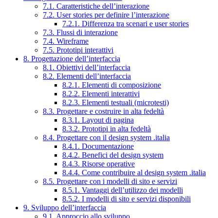
7.1. Caratteristiche dell’interazione
7.2. User stories per definire l’interazione
7.2.1. Differenza tra scenari e user stories
7.3. Flussi di interazione
7.4. Wireframe
7.5. Prototipi interattivi
8. Progettazione dell’interfaccia
8.1. Obiettivi dell’interfaccia
8.2. Elementi dell’interfaccia
8.2.1. Elementi di composizione
8.2.2. Elementi interattivi
8.2.3. Elementi testuali (microtesti)
8.3. Progettare e costruire in alta fedeltà
8.3.1. Layout di pagina
8.3.2. Prototipi in alta fedeltà
8.4. Progettare con il design system .italia
8.4.1. Documentazione
8.4.2. Benefici del design system
8.4.3. Risorse operative
8.4.4. Come contribuire al design system .italia
8.5. Progettare con i modelli di sito e servizi
8.5.1. Vantaggi dell’utilizzo dei modelli
8.5.2. I modelli di sito e servizi disponibili
9. Sviluppo dell’interfaccia
9.1. Approccio allo sviluppo