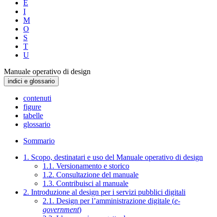
E
I
M
O
S
T
U
Manuale operativo di design
indici e glossario
contenuti
figure
tabelle
glossario
Sommario
1. Scopo, destinatari e uso del Manuale operativo di design
1.1. Versionamento e storico
1.2. Consultazione del manuale
1.3. Contribuisci al manuale
2. Introduzione al design per i servizi pubblici digitali
2.1. Design per l’amministrazione digitale (
e-
government
)