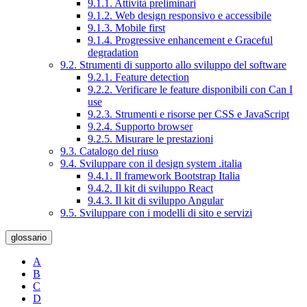
9.1.1. Attività preliminari
9.1.2. Web design responsivo e accessibile
9.1.3. Mobile first
9.1.4. Progressive enhancement e Graceful
degradation
9.2. Strumenti di supporto allo sviluppo del software
9.2.1. Feature detection
9.2.2. Verificare le feature disponibili con Can I
use
9.2.3. Strumenti e risorse per CSS e JavaScript
9.2.4. Supporto browser
9.2.5. Misurare le prestazioni
9.3. Catalogo del riuso
9.4. Sviluppare con il design system .italia
9.4.1. Il framework Bootstrap Italia
9.4.2. Il kit di sviluppo React
9.4.3. Il kit di sviluppo Angular
9.5. Sviluppare con i modelli di sito e servizi
glossario
A
B
C
D