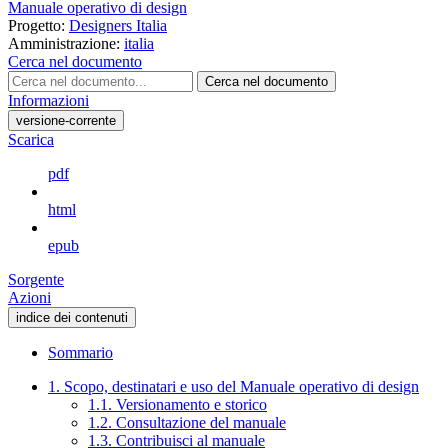
Manuale operativo di design
Progetto:
Designers Italia
Amministrazione:
italia
Cerca nel documento
Cerca nel documento
Informazioni
versione-corrente
Scarica
pdf
html
epub
Sorgente
Azioni
indice dei contenuti
Sommario
1. Scopo, destinatari e uso del Manuale operativo di design
1.1. Versionamento e storico
1.2. Consultazione del manuale
1.3. Contribuisci al manuale