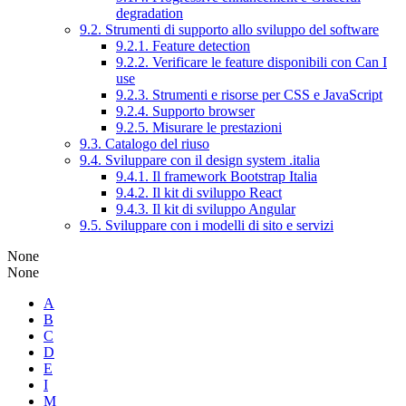
degradation
9.2. Strumenti di supporto allo sviluppo del software
9.2.1. Feature detection
9.2.2. Verificare le feature disponibili con Can I
use
9.2.3. Strumenti e risorse per CSS e JavaScript
9.2.4. Supporto browser
9.2.5. Misurare le prestazioni
9.3. Catalogo del riuso
9.4. Sviluppare con il design system .italia
9.4.1. Il framework Bootstrap Italia
9.4.2. Il kit di sviluppo React
9.4.3. Il kit di sviluppo Angular
9.5. Sviluppare con i modelli di sito e servizi
None
None
A
B
C
D
E
I
M