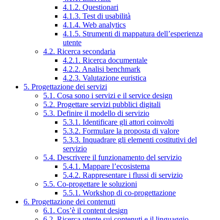
4.1.2. Questionari
4.1.3. Test di usabilità
4.1.4. Web analytics
4.1.5. Strumenti di mappatura dell’esperienza
utente
4.2. Ricerca secondaria
4.2.1. Ricerca documentale
4.2.2. Analisi benchmark
4.2.3. Valutazione euristica
5. Progettazione dei servizi
5.1. Cosa sono i servizi e il service design
5.2. Progettare servizi pubblici digitali
5.3. Definire il modello di servizio
5.3.1. Identificare gli attori coinvolti
5.3.2. Formulare la proposta di valore
5.3.3. Inquadrare gli elementi costitutivi del
servizio
5.4. Descrivere il funzionamento del servizio
5.4.1. Mappare l’ecosistema
5.4.2. Rappresentare i flussi di servizio
5.5. Co-progettare le soluzioni
5.5.1. Workshop di co-progettazione
6. Progettazione dei contenuti
6.1. Cos’è il content design
6.2. Ricerca utente sui contenuti e il linguaggio