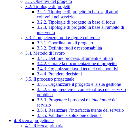
3.1. Obiettivi del progetto
3.2. Tipologie di progetti
3.2.1. Tipologie di progetto in base agli attori
coinvolti nel servizio
3.2.2. Tipologie di progetto in base al focus
3.2.3. Tipologie di progetto in base all’ambito di
intervento
3.3. Competenze, ruoli e figure coinvolte
3.3.1. Coordinatore di progetto
3.3.2. Definire ruoli e responsabilità
3.4. Metodo di lavoro
3.4.1. Definire processi, strumenti e rituali
3.4.2. Curare la documentazione di progetto
3.4.3. Organizzare tavoli tecnici collaborativi
3.4.4. Prendere decisioni
3.5. Il processo progettuale
3.5.1. Organizzare il progetto e la sua gestione
3.5.2. Comprendere il contesto d’uso del servizio
pubblico
3.5.3. Progettare i processi e i
touchpoint
del
servizio
3.5.4. Realizzare l’interfaccia utente del servizio
3.5.5. Validare la soluzione ottenuta
4. Ricerca progettuale
4.1. Ricerca primaria