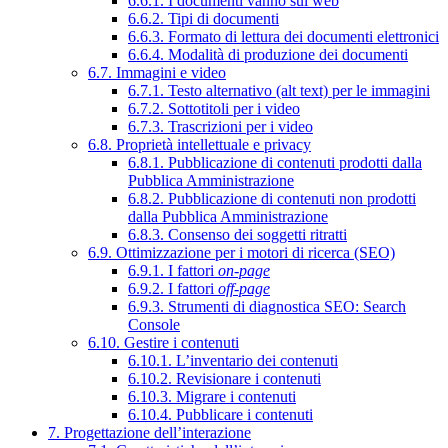
6.6.1. I documenti vanno sul web
6.6.2. Tipi di documenti
6.6.3. Formato di lettura dei documenti elettronici
6.6.4. Modalità di produzione dei documenti
6.7. Immagini e video
6.7.1. Testo alternativo (alt text) per le immagini
6.7.2. Sottotitoli per i video
6.7.3. Trascrizioni per i video
6.8. Proprietà intellettuale e privacy
6.8.1. Pubblicazione di contenuti prodotti dalla
Pubblica Amministrazione
6.8.2. Pubblicazione di contenuti non prodotti
dalla Pubblica Amministrazione
6.8.3. Consenso dei soggetti ritratti
6.9. Ottimizzazione per i motori di ricerca (SEO)
6.9.1. I fattori
on-page
6.9.2. I fattori
off-page
6.9.3. Strumenti di diagnostica SEO: Search
Console
6.10. Gestire i contenuti
6.10.1. L’inventario dei contenuti
6.10.2. Revisionare i contenuti
6.10.3. Migrare i contenuti
6.10.4. Pubblicare i contenuti
7. Progettazione dell’interazione