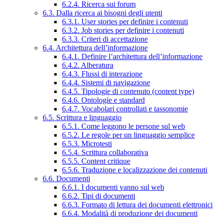
6.2.4. Ricerca sui forum
6.3. Dalla ricerca ai bisogni degli utenti
6.3.1. User stories per definire i contenuti
6.3.2. Job stories per definire i contenuti
6.3.3. Criteri di accettazione
6.4. Architettura dell’informazione
6.4.1. Definire l’architettura dell’informazione
6.4.2. Alberatura
6.4.3. Flussi di interazione
6.4.4. Sistemi di navigazione
6.4.5. Tipologie di contenuto (content type)
6.4.6. Ontologie e standard
6.4.7. Vocabolari controllati e tassonomie
6.5. Scrittura e linguaggio
6.5.1. Come leggono le persone sul web
6.5.2. Le regole per un linguaggio semplice
6.5.3. Microtesti
6.5.4. Scrittura collaborativa
6.5.5. Content critique
6.5.6. Traduzione e localizzazione dei contenuti
6.6. Documenti
6.6.1. I documenti vanno sul web
6.6.2. Tipi di documenti
6.6.3. Formato di lettura dei documenti elettronici
6.6.4. Modalità di produzione dei documenti