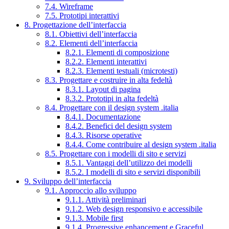
7.4. Wireframe
7.5. Prototipi interattivi
8. Progettazione dell’interfaccia
8.1. Obiettivi dell’interfaccia
8.2. Elementi dell’interfaccia
8.2.1. Elementi di composizione
8.2.2. Elementi interattivi
8.2.3. Elementi testuali (microtesti)
8.3. Progettare e costruire in alta fedeltà
8.3.1. Layout di pagina
8.3.2. Prototipi in alta fedeltà
8.4. Progettare con il design system .italia
8.4.1. Documentazione
8.4.2. Benefici del design system
8.4.3. Risorse operative
8.4.4. Come contribuire al design system .italia
8.5. Progettare con i modelli di sito e servizi
8.5.1. Vantaggi dell’utilizzo dei modelli
8.5.2. I modelli di sito e servizi disponibili
9. Sviluppo dell’interfaccia
9.1. Approccio allo sviluppo
9.1.1. Attività preliminari
9.1.2. Web design responsivo e accessibile
9.1.3. Mobile first
9.1.4. Progressive enhancement e Graceful