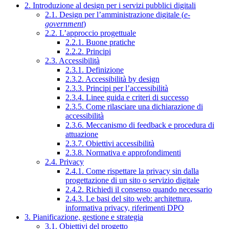
2. Introduzione al design per i servizi pubblici digitali
2.1. Design per l’amministrazione digitale (
e-
government
)
2.2. L’approccio progettuale
2.2.1. Buone pratiche
2.2.2. Principi
2.3. Accessibilità
2.3.1. Definizione
2.3.2. Accessibilità by design
2.3.3. Principi per l’accessibilità
2.3.4. Linee guida e criteri di successo
2.3.5. Come rilasciare una dichiarazione di
accessibilità
2.3.6. Meccanismo di feedback e procedura di
attuazione
2.3.7. Obiettivi accessibilità
2.3.8. Normativa e approfondimenti
2.4. Privacy
2.4.1. Come rispettare la privacy sin dalla
progettazione di un sito o servizio digitale
2.4.2. Richiedi il consenso quando necessario
2.4.3. Le basi del sito web: architettura,
informativa privacy, riferimenti DPO
3. Pianificazione, gestione e strategia
3.1. Obiettivi del progetto