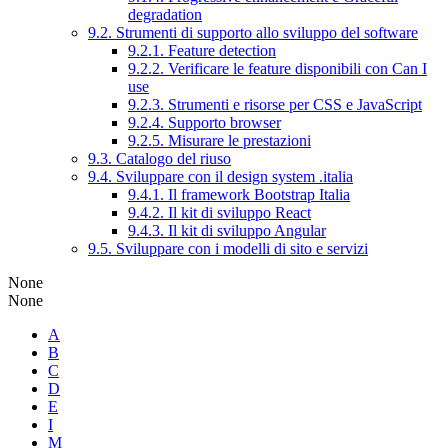
degradation
9.2. Strumenti di supporto allo sviluppo del software
9.2.1. Feature detection
9.2.2. Verificare le feature disponibili con Can I
use
9.2.3. Strumenti e risorse per CSS e JavaScript
9.2.4. Supporto browser
9.2.5. Misurare le prestazioni
9.3. Catalogo del riuso
9.4. Sviluppare con il design system .italia
9.4.1. Il framework Bootstrap Italia
9.4.2. Il kit di sviluppo React
9.4.3. Il kit di sviluppo Angular
9.5. Sviluppare con i modelli di sito e servizi
None
None
A
B
C
D
E
I
M