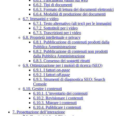
6.6.1. I documenti vanno sul web
6.6.2. Tipi di documenti
6.6.3. Formato di lettura dei documenti elettronici
6.6.4. Modalità di produzione dei documenti
6.7. Immagini e video
6.7.1. Testo alternativo (alt text) per le immagini
6.7.2. Sottotitoli per i video
6.7.3. Trascrizioni per i video
6.8. Proprietà intellettuale e privacy
6.8.1. Pubblicazione di contenuti prodotti dalla
Pubblica Amministrazione
6.8.2. Pubblicazione di contenuti non prodotti
dalla Pubblica Amministrazione
6.8.3. Consenso dei soggetti ritratti
6.9. Ottimizzazione per i motori di ricerca (SEO)
6.9.1. I fattori
on-page
6.9.2. I fattori
off-page
6.9.3. Strumenti di diagnostica SEO: Search
Console
6.10. Gestire i contenuti
6.10.1. L’inventario dei contenuti
6.10.2. Revisionare i contenuti
6.10.3. Migrare i contenuti
6.10.4. Pubblicare i contenuti
7. Progettazione dell’interazione