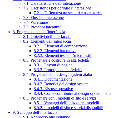
7.1. Caratteristiche dell’interazione
7.2. User stories per definire l’interazione
7.2.1. Differenza tra scenari e user stories
7.3. Flussi di interazione
7.4. Wireframe
7.5. Prototipi interattivi
8. Progettazione dell’interfaccia
8.1. Obiettivi dell’interfaccia
8.2. Elementi dell’interfaccia
8.2.1. Elementi di composizione
8.2.2. Elementi interattivi
8.2.3. Elementi testuali (microtesti)
8.3. Progettare e costruire in alta fedeltà
8.3.1. Layout di pagina
8.3.2. Prototipi in alta fedeltà
8.4. Progettare con il design system .italia
8.4.1. Documentazione
8.4.2. Benefici del design system
8.4.3. Risorse operative
8.4.4. Come contribuire al design system .italia
8.5. Progettare con i modelli di sito e servizi
8.5.1. Vantaggi dell’utilizzo dei modelli
8.5.2. I modelli di sito e servizi disponibili
9. Sviluppo dell’interfaccia
9.1. Approccio allo sviluppo