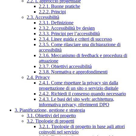
2.2. L’approccio progettuale
2.2.1. Buone pratiche
2.2.2. Principi
2.3. Accessibilità
2.3.1. Definizione
2.3.2. Accessibilità by design
2.3.3. Principi per l’accessibilità
2.3.4. Linee guida e criteri di successo
2.3.5. Come rilasciare una dichiarazione di
accessibilità
2.3.6. Meccanismo di feedback e procedura di
attuazione
2.3.7. Obiettivi accessibilità
2.3.8. Normativa e approfondimenti
2.4. Privacy
2.4.1. Come rispettare la privacy sin dalla
progettazione di un sito o servizio digitale
2.4.2. Richiedi il consenso quando necessario
2.4.3. Le basi del sito web: architettura,
informativa privacy, riferimenti DPO
3. Pianificazione, gestione e strategia
3.1. Obiettivi del progetto
3.2. Tipologie di progetti
3.2.1. Tipologie di progetto in base agli attori
coinvolti nel servizio