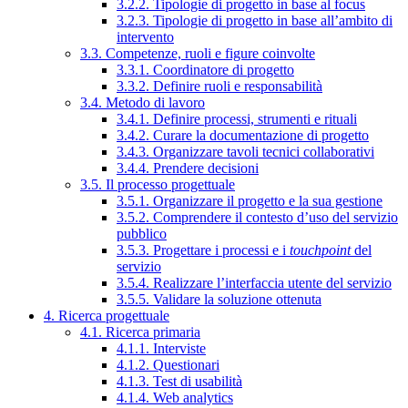
3.2.2. Tipologie di progetto in base al focus
3.2.3. Tipologie di progetto in base all’ambito di
intervento
3.3. Competenze, ruoli e figure coinvolte
3.3.1. Coordinatore di progetto
3.3.2. Definire ruoli e responsabilità
3.4. Metodo di lavoro
3.4.1. Definire processi, strumenti e rituali
3.4.2. Curare la documentazione di progetto
3.4.3. Organizzare tavoli tecnici collaborativi
3.4.4. Prendere decisioni
3.5. Il processo progettuale
3.5.1. Organizzare il progetto e la sua gestione
3.5.2. Comprendere il contesto d’uso del servizio
pubblico
3.5.3. Progettare i processi e i
touchpoint
del
servizio
3.5.4. Realizzare l’interfaccia utente del servizio
3.5.5. Validare la soluzione ottenuta
4. Ricerca progettuale
4.1. Ricerca primaria
4.1.1. Interviste
4.1.2. Questionari
4.1.3. Test di usabilità
4.1.4. Web analytics