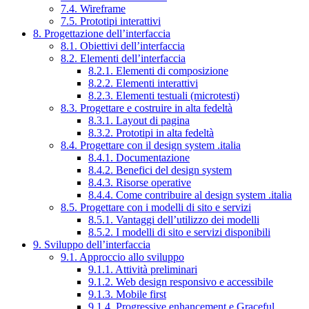
7.4. Wireframe
7.5. Prototipi interattivi
8. Progettazione dell’interfaccia
8.1. Obiettivi dell’interfaccia
8.2. Elementi dell’interfaccia
8.2.1. Elementi di composizione
8.2.2. Elementi interattivi
8.2.3. Elementi testuali (microtesti)
8.3. Progettare e costruire in alta fedeltà
8.3.1. Layout di pagina
8.3.2. Prototipi in alta fedeltà
8.4. Progettare con il design system .italia
8.4.1. Documentazione
8.4.2. Benefici del design system
8.4.3. Risorse operative
8.4.4. Come contribuire al design system .italia
8.5. Progettare con i modelli di sito e servizi
8.5.1. Vantaggi dell’utilizzo dei modelli
8.5.2. I modelli di sito e servizi disponibili
9. Sviluppo dell’interfaccia
9.1. Approccio allo sviluppo
9.1.1. Attività preliminari
9.1.2. Web design responsivo e accessibile
9.1.3. Mobile first
9.1.4. Progressive enhancement e Graceful