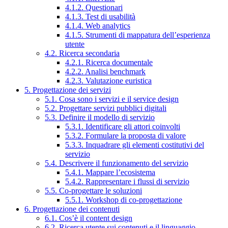
4.1.2. Questionari
4.1.3. Test di usabilità
4.1.4. Web analytics
4.1.5. Strumenti di mappatura dell’esperienza
utente
4.2. Ricerca secondaria
4.2.1. Ricerca documentale
4.2.2. Analisi benchmark
4.2.3. Valutazione euristica
5. Progettazione dei servizi
5.1. Cosa sono i servizi e il service design
5.2. Progettare servizi pubblici digitali
5.3. Definire il modello di servizio
5.3.1. Identificare gli attori coinvolti
5.3.2. Formulare la proposta di valore
5.3.3. Inquadrare gli elementi costitutivi del
servizio
5.4. Descrivere il funzionamento del servizio
5.4.1. Mappare l’ecosistema
5.4.2. Rappresentare i flussi di servizio
5.5. Co-progettare le soluzioni
5.5.1. Workshop di co-progettazione
6. Progettazione dei contenuti
6.1. Cos’è il content design
6.2. Ricerca utente sui contenuti e il linguaggio