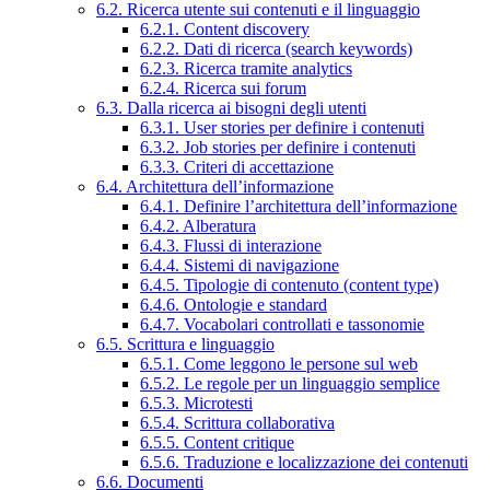
6.2. Ricerca utente sui contenuti e il linguaggio
6.2.1. Content discovery
6.2.2. Dati di ricerca (search keywords)
6.2.3. Ricerca tramite analytics
6.2.4. Ricerca sui forum
6.3. Dalla ricerca ai bisogni degli utenti
6.3.1. User stories per definire i contenuti
6.3.2. Job stories per definire i contenuti
6.3.3. Criteri di accettazione
6.4. Architettura dell’informazione
6.4.1. Definire l’architettura dell’informazione
6.4.2. Alberatura
6.4.3. Flussi di interazione
6.4.4. Sistemi di navigazione
6.4.5. Tipologie di contenuto (content type)
6.4.6. Ontologie e standard
6.4.7. Vocabolari controllati e tassonomie
6.5. Scrittura e linguaggio
6.5.1. Come leggono le persone sul web
6.5.2. Le regole per un linguaggio semplice
6.5.3. Microtesti
6.5.4. Scrittura collaborativa
6.5.5. Content critique
6.5.6. Traduzione e localizzazione dei contenuti
6.6. Documenti