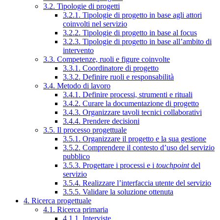
3.2. Tipologie di progetti
3.2.1. Tipologie di progetto in base agli attori
coinvolti nel servizio
3.2.2. Tipologie di progetto in base al focus
3.2.3. Tipologie di progetto in base all’ambito di
intervento
3.3. Competenze, ruoli e figure coinvolte
3.3.1. Coordinatore di progetto
3.3.2. Definire ruoli e responsabilità
3.4. Metodo di lavoro
3.4.1. Definire processi, strumenti e rituali
3.4.2. Curare la documentazione di progetto
3.4.3. Organizzare tavoli tecnici collaborativi
3.4.4. Prendere decisioni
3.5. Il processo progettuale
3.5.1. Organizzare il progetto e la sua gestione
3.5.2. Comprendere il contesto d’uso del servizio
pubblico
3.5.3. Progettare i processi e i
touchpoint
del
servizio
3.5.4. Realizzare l’interfaccia utente del servizio
3.5.5. Validare la soluzione ottenuta
4. Ricerca progettuale
4.1. Ricerca primaria
4.1.1. Interviste