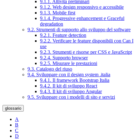
9.1.1. Attività preliminari
9.1.2. Web design responsivo e accessibile
9.1.3. Mobile first
9.1.4. Progressive enhancement e Graceful
degradation
9.2. Strumenti di supporto allo sviluppo del software
9.2.1. Feature detection
9.2.2. Verificare le feature disponibili con Can I
use
9.2.3. Strumenti e risorse per CSS e JavaScript
9.2.4. Supporto browser
9.2.5. Misurare le prestazioni
9.3. Catalogo del riuso
9.4. Sviluppare con il design system .italia
9.4.1. Il framework Bootstrap Italia
9.4.2. Il kit di sviluppo React
9.4.3. Il kit di sviluppo Angular
9.5. Sviluppare con i modelli di sito e servizi
glossario
A
B
C
D