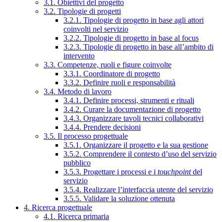
3.1. Obiettivi del progetto
3.2. Tipologie di progetti
3.2.1. Tipologie di progetto in base agli attori
coinvolti nel servizio
3.2.2. Tipologie di progetto in base al focus
3.2.3. Tipologie di progetto in base all’ambito di
intervento
3.3. Competenze, ruoli e figure coinvolte
3.3.1. Coordinatore di progetto
3.3.2. Definire ruoli e responsabilità
3.4. Metodo di lavoro
3.4.1. Definire processi, strumenti e rituali
3.4.2. Curare la documentazione di progetto
3.4.3. Organizzare tavoli tecnici collaborativi
3.4.4. Prendere decisioni
3.5. Il processo progettuale
3.5.1. Organizzare il progetto e la sua gestione
3.5.2. Comprendere il contesto d’uso del servizio
pubblico
3.5.3. Progettare i processi e i
touchpoint
del
servizio
3.5.4. Realizzare l’interfaccia utente del servizio
3.5.5. Validare la soluzione ottenuta
4. Ricerca progettuale
4.1. Ricerca primaria