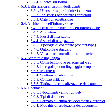
6.2.4. Ricerca sui forum
6.3. Dalla ricerca ai bisogni degli utenti
6.3.1. User stories per definire i contenuti
6.3.2. Job stories per definire i contenuti
6.3.3. Criteri di accettazione
6.4. Architettura dell’informazione
6.4.1. Definire l’architettura dell’informazione
6.4.2. Alberatura
6.4.3. Flussi di interazione
6.4.4. Sistemi di navigazione
6.4.5. Tipologie di contenuto (content type)
6.4.6. Ontologie e standard
6.4.7. Vocabolari controllati e tassonomie
6.5. Scrittura e linguaggio
6.5.1. Come leggono le persone sul web
6.5.2. Le regole per un linguaggio semplice
6.5.3. Microtesti
6.5.4. Scrittura collaborativa
6.5.5. Content critique
6.5.6. Traduzione e localizzazione dei contenuti
6.6. Documenti
6.6.1. I documenti vanno sul web
6.6.2. Tipi di documenti
6.6.3. Formato di lettura dei documenti elettronici
6.6.4. Modalità di produzione dei documenti