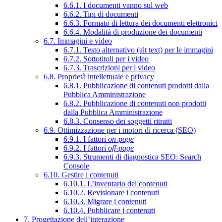
6.6.1. I documenti vanno sul web
6.6.2. Tipi di documenti
6.6.3. Formato di lettura dei documenti elettronici
6.6.4. Modalità di produzione dei documenti
6.7. Immagini e video
6.7.1. Testo alternativo (alt text) per le immagini
6.7.2. Sottotitoli per i video
6.7.3. Trascrizioni per i video
6.8. Proprietà intellettuale e privacy
6.8.1. Pubblicazione di contenuti prodotti dalla
Pubblica Amministrazione
6.8.2. Pubblicazione di contenuti non prodotti
dalla Pubblica Amministrazione
6.8.3. Consenso dei soggetti ritratti
6.9. Ottimizzazione per i motori di ricerca (SEO)
6.9.1. I fattori
on-page
6.9.2. I fattori
off-page
6.9.3. Strumenti di diagnostica SEO: Search
Console
6.10. Gestire i contenuti
6.10.1. L’inventario dei contenuti
6.10.2. Revisionare i contenuti
6.10.3. Migrare i contenuti
6.10.4. Pubblicare i contenuti
7. Progettazione dell’interazione