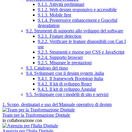
9.1.1. Attività preliminari
9.1.2. Web design responsivo e accessibile
9.1.3. Mobile first
9.1.4. Progressive enhancement e Graceful
degradation
9.2. Strumenti di supporto allo sviluppo del software
9.2.1. Feature detection
9.2.2. Verificare le feature disponibili con Can I
use
9.2.3. Strumenti e risorse per CSS e JavaScript
9.2.4. Supporto browser
9.2.5. Misurare le prestazioni
9.3. Catalogo del riuso
9.4. Sviluppare con il design system .italia
9.4.1. Il framework Bootstrap Italia
9.4.2. Il kit di sviluppo React
9.4.3. Il kit di sviluppo Angular
9.5. Sviluppare con i modelli di sito e servizi
1. Scopo, destinatari e uso del Manuale operativo di design
Team per la Trasformazione Digitale
in collaborazione con
Agenzia per l'Italia Digitale