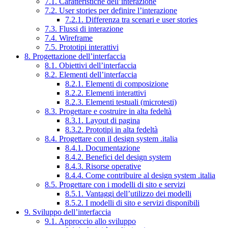
7.1. Caratteristiche dell’interazione
7.2. User stories per definire l’interazione
7.2.1. Differenza tra scenari e user stories
7.3. Flussi di interazione
7.4. Wireframe
7.5. Prototipi interattivi
8. Progettazione dell’interfaccia
8.1. Obiettivi dell’interfaccia
8.2. Elementi dell’interfaccia
8.2.1. Elementi di composizione
8.2.2. Elementi interattivi
8.2.3. Elementi testuali (microtesti)
8.3. Progettare e costruire in alta fedeltà
8.3.1. Layout di pagina
8.3.2. Prototipi in alta fedeltà
8.4. Progettare con il design system .italia
8.4.1. Documentazione
8.4.2. Benefici del design system
8.4.3. Risorse operative
8.4.4. Come contribuire al design system .italia
8.5. Progettare con i modelli di sito e servizi
8.5.1. Vantaggi dell’utilizzo dei modelli
8.5.2. I modelli di sito e servizi disponibili
9. Sviluppo dell’interfaccia
9.1. Approccio allo sviluppo