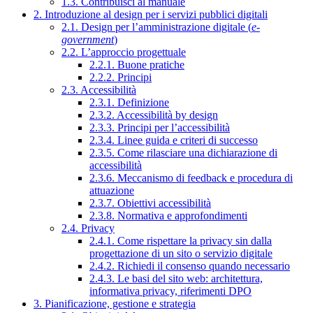
1.3. Contribuisci al manuale
2. Introduzione al design per i servizi pubblici digitali
2.1. Design per l’amministrazione digitale (
e-
government
)
2.2. L’approccio progettuale
2.2.1. Buone pratiche
2.2.2. Principi
2.3. Accessibilità
2.3.1. Definizione
2.3.2. Accessibilità by design
2.3.3. Principi per l’accessibilità
2.3.4. Linee guida e criteri di successo
2.3.5. Come rilasciare una dichiarazione di
accessibilità
2.3.6. Meccanismo di feedback e procedura di
attuazione
2.3.7. Obiettivi accessibilità
2.3.8. Normativa e approfondimenti
2.4. Privacy
2.4.1. Come rispettare la privacy sin dalla
progettazione di un sito o servizio digitale
2.4.2. Richiedi il consenso quando necessario
2.4.3. Le basi del sito web: architettura,
informativa privacy, riferimenti DPO
3. Pianificazione, gestione e strategia