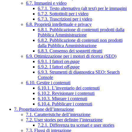
6.7. Immagini e video
6.7.1. Testo alternativo (alt text) per le immagini
6.7.2. Sottotitoli per i video
6.7.3. Trascrizioni per i video
6.8. Proprietà intellettuale e privacy
6.8.1. Pubblicazione di contenuti prodotti dalla
Pubblica Amministrazione
6.8.2. Pubblicazione di contenuti non prodotti
dalla Pubblica Amministrazione
6.8.3. Consenso dei soggetti ritratti
6.9. Ottimizzazione per i motori di ricerca (SEO)
6.9.1. I fattori
on-page
6.9.2. I fattori
off-page
6.9.3. Strumenti di diagnostica SEO: Search
Console
6.10. Gestire i contenuti
6.10.1. L’inventario dei contenuti
6.10.2. Revisionare i contenuti
6.10.3. Migrare i contenuti
6.10.4. Pubblicare i contenuti
7. Progettazione dell’interazione
7.1. Caratteristiche dell’interazione
7.2. User stories per definire l’interazione
7.2.1. Differenza tra scenari e user stories
7.3. Flussi di interazione