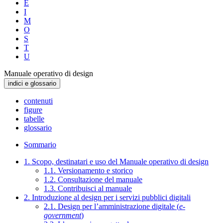
E
I
M
O
S
T
U
Manuale operativo di design
indici e glossario
contenuti
figure
tabelle
glossario
Sommario
1. Scopo, destinatari e uso del Manuale operativo di design
1.1. Versionamento e storico
1.2. Consultazione del manuale
1.3. Contribuisci al manuale
2. Introduzione al design per i servizi pubblici digitali
2.1. Design per l’amministrazione digitale (
e-
government
)