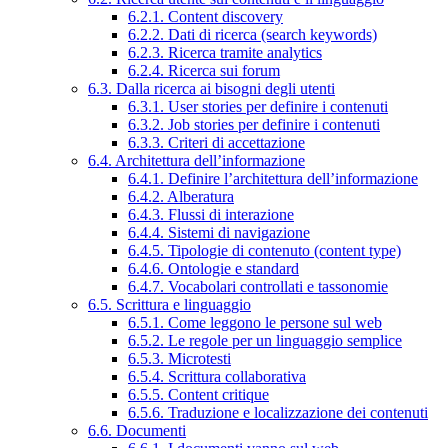
6.2.1. Content discovery
6.2.2. Dati di ricerca (search keywords)
6.2.3. Ricerca tramite analytics
6.2.4. Ricerca sui forum
6.3. Dalla ricerca ai bisogni degli utenti
6.3.1. User stories per definire i contenuti
6.3.2. Job stories per definire i contenuti
6.3.3. Criteri di accettazione
6.4. Architettura dell’informazione
6.4.1. Definire l’architettura dell’informazione
6.4.2. Alberatura
6.4.3. Flussi di interazione
6.4.4. Sistemi di navigazione
6.4.5. Tipologie di contenuto (content type)
6.4.6. Ontologie e standard
6.4.7. Vocabolari controllati e tassonomie
6.5. Scrittura e linguaggio
6.5.1. Come leggono le persone sul web
6.5.2. Le regole per un linguaggio semplice
6.5.3. Microtesti
6.5.4. Scrittura collaborativa
6.5.5. Content critique
6.5.6. Traduzione e localizzazione dei contenuti
6.6. Documenti