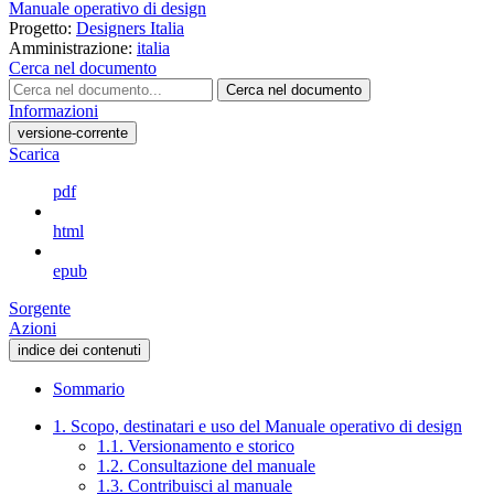
Manuale operativo di design
Progetto:
Designers Italia
Amministrazione:
italia
Cerca nel documento
Cerca nel documento
Informazioni
versione-corrente
Scarica
pdf
html
epub
Sorgente
Azioni
indice dei contenuti
Sommario
1. Scopo, destinatari e uso del Manuale operativo di design
1.1. Versionamento e storico
1.2. Consultazione del manuale
1.3. Contribuisci al manuale