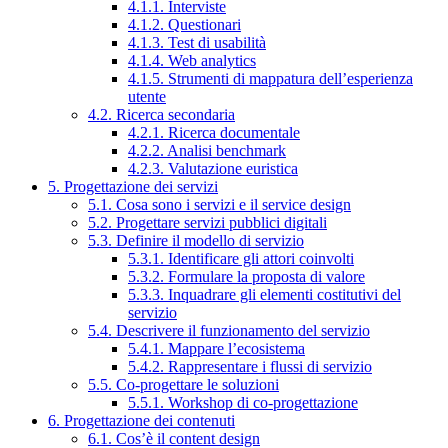
4.1.1. Interviste
4.1.2. Questionari
4.1.3. Test di usabilità
4.1.4. Web analytics
4.1.5. Strumenti di mappatura dell’esperienza
utente
4.2. Ricerca secondaria
4.2.1. Ricerca documentale
4.2.2. Analisi benchmark
4.2.3. Valutazione euristica
5. Progettazione dei servizi
5.1. Cosa sono i servizi e il service design
5.2. Progettare servizi pubblici digitali
5.3. Definire il modello di servizio
5.3.1. Identificare gli attori coinvolti
5.3.2. Formulare la proposta di valore
5.3.3. Inquadrare gli elementi costitutivi del
servizio
5.4. Descrivere il funzionamento del servizio
5.4.1. Mappare l’ecosistema
5.4.2. Rappresentare i flussi di servizio
5.5. Co-progettare le soluzioni
5.5.1. Workshop di co-progettazione
6. Progettazione dei contenuti
6.1. Cos’è il content design