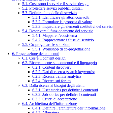
5.1. Cosa sono i servizi e il service design
5.2. Progettare servizi pubblici digitali
5.3. Definire il modello di servizio
5.3.1. Identificare gli attori coinvolti
5.3.2. Formulare la proposta di valore
5.3.3. Inquadrare gli elementi costitutivi del serviz
5.4. Descrivere il funzionamento del servizio
5.4.1. Mappare l’ecosistema
5.4.2. Rappresentare i flussi di servizio
5.5. Co-progettare le soluzioni
5.5.1. Workshop di co-progettazione
6. Progettazione dei contenuti
6.1. Cos’è il content design
6.2. Ricerca utente sui contenuti e il linguaggio
6.2.1. Content discovery
6.2.2. Dati di ricerca (search keywords)
6.2.3. Ricerca tramite analytics
6.2.4. Ricerca sui forum
6.3. Dalla ricerca ai bisogni degli utenti
6.3.1. User stories per definire i contenuti
6.3.2. Job stories per definire i contenuti
6.3.3. Criteri di accettazione
6.4. Architettura dell’informazione
6.4.1. Definire l’architettura dell’informazione
6.4.2. Alberatura