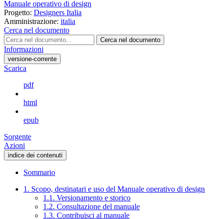
Manuale operativo di design
Progetto:
Designers Italia
Amministrazione:
italia
Cerca nel documento
Cerca nel documento
Informazioni
versione-corrente
Scarica
pdf
html
epub
Sorgente
Azioni
indice dei contenuti
Sommario
1. Scopo, destinatari e uso del Manuale operativo di design
1.1. Versionamento e storico
1.2. Consultazione del manuale
1.3. Contribuisci al manuale