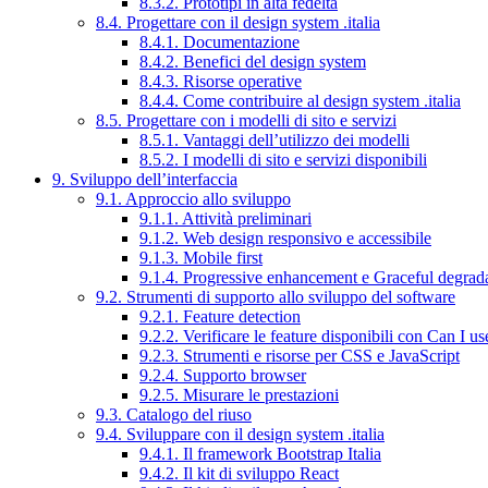
8.3.2. Prototipi in alta fedeltà
8.4. Progettare con il design system .italia
8.4.1. Documentazione
8.4.2. Benefici del design system
8.4.3. Risorse operative
8.4.4. Come contribuire al design system .italia
8.5. Progettare con i modelli di sito e servizi
8.5.1. Vantaggi dell’utilizzo dei modelli
8.5.2. I modelli di sito e servizi disponibili
9. Sviluppo dell’interfaccia
9.1. Approccio allo sviluppo
9.1.1. Attività preliminari
9.1.2. Web design responsivo e accessibile
9.1.3. Mobile first
9.1.4. Progressive enhancement e Graceful degrad
9.2. Strumenti di supporto allo sviluppo del software
9.2.1. Feature detection
9.2.2. Verificare le feature disponibili con Can I us
9.2.3. Strumenti e risorse per CSS e JavaScript
9.2.4. Supporto browser
9.2.5. Misurare le prestazioni
9.3. Catalogo del riuso
9.4. Sviluppare con il design system .italia
9.4.1. Il framework Bootstrap Italia
9.4.2. Il kit di sviluppo React