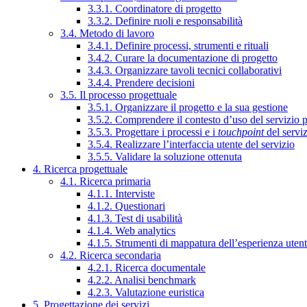
3.3.1. Coordinatore di progetto
3.3.2. Definire ruoli e responsabilità
3.4. Metodo di lavoro
3.4.1. Definire processi, strumenti e rituali
3.4.2. Curare la documentazione di progetto
3.4.3. Organizzare tavoli tecnici collaborativi
3.4.4. Prendere decisioni
3.5. Il processo progettuale
3.5.1. Organizzare il progetto e la sua gestione
3.5.2. Comprendere il contesto d’uso del servizio 
3.5.3. Progettare i processi e i
touchpoint
del servi
3.5.4. Realizzare l’interfaccia utente del servizio
3.5.5. Validare la soluzione ottenuta
4. Ricerca progettuale
4.1. Ricerca primaria
4.1.1. Interviste
4.1.2. Questionari
4.1.3. Test di usabilità
4.1.4. Web analytics
4.1.5. Strumenti di mappatura dell’esperienza uten
4.2. Ricerca secondaria
4.2.1. Ricerca documentale
4.2.2. Analisi benchmark
4.2.3. Valutazione euristica
5. Progettazione dei servizi