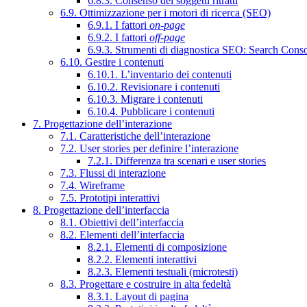
6.8.3. Consenso dei soggetti ritratti
6.9. Ottimizzazione per i motori di ricerca (SEO)
6.9.1. I fattori
on-page
6.9.2. I fattori
off-page
6.9.3. Strumenti di diagnostica SEO: Search Cons
6.10. Gestire i contenuti
6.10.1. L’inventario dei contenuti
6.10.2. Revisionare i contenuti
6.10.3. Migrare i contenuti
6.10.4. Pubblicare i contenuti
7. Progettazione dell’interazione
7.1. Caratteristiche dell’interazione
7.2. User stories per definire l’interazione
7.2.1. Differenza tra scenari e user stories
7.3. Flussi di interazione
7.4. Wireframe
7.5. Prototipi interattivi
8. Progettazione dell’interfaccia
8.1. Obiettivi dell’interfaccia
8.2. Elementi dell’interfaccia
8.2.1. Elementi di composizione
8.2.2. Elementi interattivi
8.2.3. Elementi testuali (microtesti)
8.3. Progettare e costruire in alta fedeltà
8.3.1. Layout di pagina