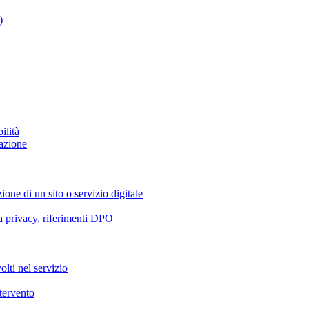
)
ilità
azione
ione di un sito o servizio digitale
va privacy, riferimenti DPO
olti nel servizio
ntervento