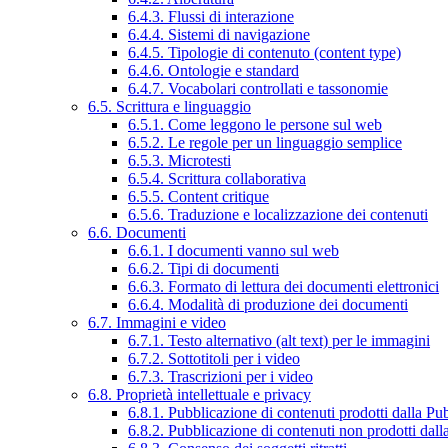
6.4.3. Flussi di interazione
6.4.4. Sistemi di navigazione
6.4.5. Tipologie di contenuto (content type)
6.4.6. Ontologie e standard
6.4.7. Vocabolari controllati e tassonomie
6.5. Scrittura e linguaggio
6.5.1. Come leggono le persone sul web
6.5.2. Le regole per un linguaggio semplice
6.5.3. Microtesti
6.5.4. Scrittura collaborativa
6.5.5. Content critique
6.5.6. Traduzione e localizzazione dei contenuti
6.6. Documenti
6.6.1. I documenti vanno sul web
6.6.2. Tipi di documenti
6.6.3. Formato di lettura dei documenti elettronici
6.6.4. Modalità di produzione dei documenti
6.7. Immagini e video
6.7.1. Testo alternativo (alt text) per le immagini
6.7.2. Sottotitoli per i video
6.7.3. Trascrizioni per i video
6.8. Proprietà intellettuale e privacy
6.8.1. Pubblicazione di contenuti prodotti dalla P
6.8.2. Pubblicazione di contenuti non prodotti dal