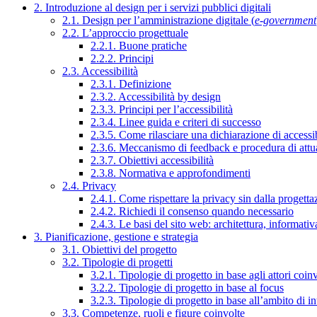
2. Introduzione al design per i servizi pubblici digitali
2.1. Design per l’amministrazione digitale (
e-government
2.2. L’approccio progettuale
2.2.1. Buone pratiche
2.2.2. Principi
2.3. Accessibilità
2.3.1. Definizione
2.3.2. Accessibilità by design
2.3.3. Principi per l’accessibilità
2.3.4. Linee guida e criteri di successo
2.3.5. Come rilasciare una dichiarazione di accessib
2.3.6. Meccanismo di feedback e procedura di attu
2.3.7. Obiettivi accessibilità
2.3.8. Normativa e approfondimenti
2.4. Privacy
2.4.1. Come rispettare la privacy sin dalla progettaz
2.4.2. Richiedi il consenso quando necessario
2.4.3. Le basi del sito web: architettura, informati
3. Pianificazione, gestione e strategia
3.1. Obiettivi del progetto
3.2. Tipologie di progetti
3.2.1. Tipologie di progetto in base agli attori coinv
3.2.2. Tipologie di progetto in base al focus
3.2.3. Tipologie di progetto in base all’ambito di i
3.3. Competenze, ruoli e figure coinvolte