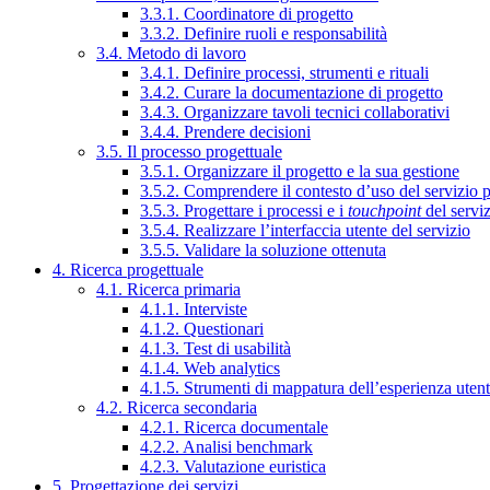
3.3.1. Coordinatore di progetto
3.3.2. Definire ruoli e responsabilità
3.4. Metodo di lavoro
3.4.1. Definire processi, strumenti e rituali
3.4.2. Curare la documentazione di progetto
3.4.3. Organizzare tavoli tecnici collaborativi
3.4.4. Prendere decisioni
3.5. Il processo progettuale
3.5.1. Organizzare il progetto e la sua gestione
3.5.2. Comprendere il contesto d’uso del servizio 
3.5.3. Progettare i processi e i
touchpoint
del servi
3.5.4. Realizzare l’interfaccia utente del servizio
3.5.5. Validare la soluzione ottenuta
4. Ricerca progettuale
4.1. Ricerca primaria
4.1.1. Interviste
4.1.2. Questionari
4.1.3. Test di usabilità
4.1.4. Web analytics
4.1.5. Strumenti di mappatura dell’esperienza uten
4.2. Ricerca secondaria
4.2.1. Ricerca documentale
4.2.2. Analisi benchmark
4.2.3. Valutazione euristica
5. Progettazione dei servizi