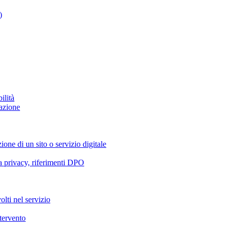
)
ilità
azione
ione di un sito o servizio digitale
va privacy, riferimenti DPO
olti nel servizio
ntervento