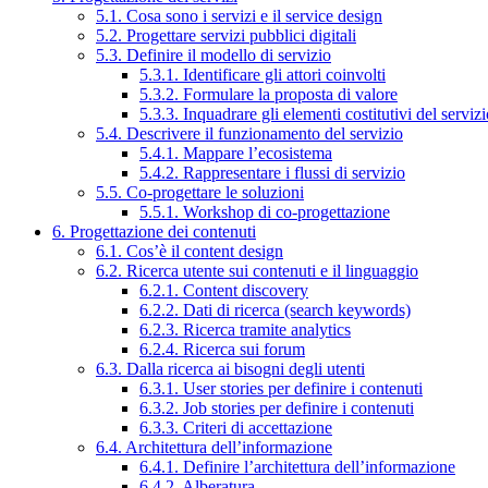
5.1. Cosa sono i servizi e il service design
5.2. Progettare servizi pubblici digitali
5.3. Definire il modello di servizio
5.3.1. Identificare gli attori coinvolti
5.3.2. Formulare la proposta di valore
5.3.3. Inquadrare gli elementi costitutivi del serviz
5.4. Descrivere il funzionamento del servizio
5.4.1. Mappare l’ecosistema
5.4.2. Rappresentare i flussi di servizio
5.5. Co-progettare le soluzioni
5.5.1. Workshop di co-progettazione
6. Progettazione dei contenuti
6.1. Cos’è il content design
6.2. Ricerca utente sui contenuti e il linguaggio
6.2.1. Content discovery
6.2.2. Dati di ricerca (search keywords)
6.2.3. Ricerca tramite analytics
6.2.4. Ricerca sui forum
6.3. Dalla ricerca ai bisogni degli utenti
6.3.1. User stories per definire i contenuti
6.3.2. Job stories per definire i contenuti
6.3.3. Criteri di accettazione
6.4. Architettura dell’informazione
6.4.1. Definire l’architettura dell’informazione
6.4.2. Alberatura