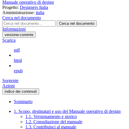
Manuale operativo di design
Progetto:
Designers Italia
Amministrazione:
italia
Cerca nel documento
Cerca nel documento
Informazioni
versione-corrente
Scarica
pdf
html
epub
Sorgente
Azioni
indice dei contenuti
Sommario
1. Scopo, destinatari e uso del Manuale operativo di design
1.1. Versionamento e storico
1.2. Consultazione del manuale
1.3. Contribuisci al manuale