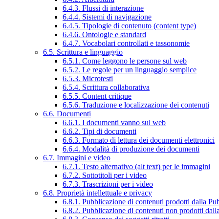
6.4.3. Flussi di interazione
6.4.4. Sistemi di navigazione
6.4.5. Tipologie di contenuto (content type)
6.4.6. Ontologie e standard
6.4.7. Vocabolari controllati e tassonomie
6.5. Scrittura e linguaggio
6.5.1. Come leggono le persone sul web
6.5.2. Le regole per un linguaggio semplice
6.5.3. Microtesti
6.5.4. Scrittura collaborativa
6.5.5. Content critique
6.5.6. Traduzione e localizzazione dei contenuti
6.6. Documenti
6.6.1. I documenti vanno sul web
6.6.2. Tipi di documenti
6.6.3. Formato di lettura dei documenti elettronici
6.6.4. Modalità di produzione dei documenti
6.7. Immagini e video
6.7.1. Testo alternativo (alt text) per le immagini
6.7.2. Sottotitoli per i video
6.7.3. Trascrizioni per i video
6.8. Proprietà intellettuale e privacy
6.8.1. Pubblicazione di contenuti prodotti dalla P
6.8.2. Pubblicazione di contenuti non prodotti dal