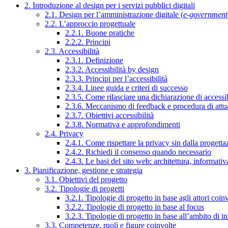
2. Introduzione al design per i servizi pubblici digitali
2.1. Design per l’amministrazione digitale (
e-government
2.2. L’approccio progettuale
2.2.1. Buone pratiche
2.2.2. Principi
2.3. Accessibilità
2.3.1. Definizione
2.3.2. Accessibilità by design
2.3.3. Principi per l’accessibilità
2.3.4. Linee guida e criteri di successo
2.3.5. Come rilasciare una dichiarazione di accessib
2.3.6. Meccanismo di feedback e procedura di attu
2.3.7. Obiettivi accessibilità
2.3.8. Normativa e approfondimenti
2.4. Privacy
2.4.1. Come rispettare la privacy sin dalla progettaz
2.4.2. Richiedi il consenso quando necessario
2.4.3. Le basi del sito web: architettura, informati
3. Pianificazione, gestione e strategia
3.1. Obiettivi del progetto
3.2. Tipologie di progetti
3.2.1. Tipologie di progetto in base agli attori coinv
3.2.2. Tipologie di progetto in base al focus
3.2.3. Tipologie di progetto in base all’ambito di i
3.3. Competenze, ruoli e figure coinvolte