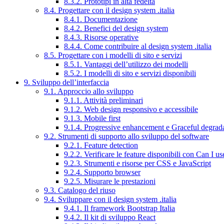
8.3.2. Prototipi in alta fedeltà
8.4. Progettare con il design system .italia
8.4.1. Documentazione
8.4.2. Benefici del design system
8.4.3. Risorse operative
8.4.4. Come contribuire al design system .italia
8.5. Progettare con i modelli di sito e servizi
8.5.1. Vantaggi dell’utilizzo dei modelli
8.5.2. I modelli di sito e servizi disponibili
9. Sviluppo dell’interfaccia
9.1. Approccio allo sviluppo
9.1.1. Attività preliminari
9.1.2. Web design responsivo e accessibile
9.1.3. Mobile first
9.1.4. Progressive enhancement e Graceful degrad
9.2. Strumenti di supporto allo sviluppo del software
9.2.1. Feature detection
9.2.2. Verificare le feature disponibili con Can I us
9.2.3. Strumenti e risorse per CSS e JavaScript
9.2.4. Supporto browser
9.2.5. Misurare le prestazioni
9.3. Catalogo del riuso
9.4. Sviluppare con il design system .italia
9.4.1. Il framework Bootstrap Italia
9.4.2. Il kit di sviluppo React