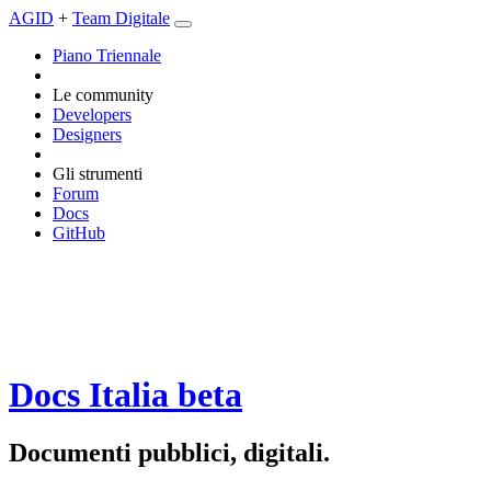
AGID
+
Team Digitale
Piano Triennale
Le community
Developers
Designers
Gli strumenti
Forum
Docs
GitHub
Docs Italia
beta
Documenti pubblici, digitali.