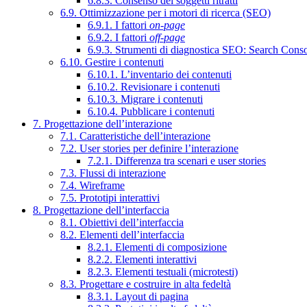
6.8.3. Consenso dei soggetti ritratti
6.9. Ottimizzazione per i motori di ricerca (SEO)
6.9.1. I fattori
on-page
6.9.2. I fattori
off-page
6.9.3. Strumenti di diagnostica SEO: Search Cons
6.10. Gestire i contenuti
6.10.1. L’inventario dei contenuti
6.10.2. Revisionare i contenuti
6.10.3. Migrare i contenuti
6.10.4. Pubblicare i contenuti
7. Progettazione dell’interazione
7.1. Caratteristiche dell’interazione
7.2. User stories per definire l’interazione
7.2.1. Differenza tra scenari e user stories
7.3. Flussi di interazione
7.4. Wireframe
7.5. Prototipi interattivi
8. Progettazione dell’interfaccia
8.1. Obiettivi dell’interfaccia
8.2. Elementi dell’interfaccia
8.2.1. Elementi di composizione
8.2.2. Elementi interattivi
8.2.3. Elementi testuali (microtesti)
8.3. Progettare e costruire in alta fedeltà
8.3.1. Layout di pagina