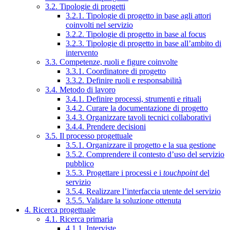
3.2. Tipologie di progetti
3.2.1. Tipologie di progetto in base agli attori
coinvolti nel servizio
3.2.2. Tipologie di progetto in base al focus
3.2.3. Tipologie di progetto in base all’ambito di
intervento
3.3. Competenze, ruoli e figure coinvolte
3.3.1. Coordinatore di progetto
3.3.2. Definire ruoli e responsabilità
3.4. Metodo di lavoro
3.4.1. Definire processi, strumenti e rituali
3.4.2. Curare la documentazione di progetto
3.4.3. Organizzare tavoli tecnici collaborativi
3.4.4. Prendere decisioni
3.5. Il processo progettuale
3.5.1. Organizzare il progetto e la sua gestione
3.5.2. Comprendere il contesto d’uso del servizio
pubblico
3.5.3. Progettare i processi e i
touchpoint
del
servizio
3.5.4. Realizzare l’interfaccia utente del servizio
3.5.5. Validare la soluzione ottenuta
4. Ricerca progettuale
4.1. Ricerca primaria
4.1.1. Interviste