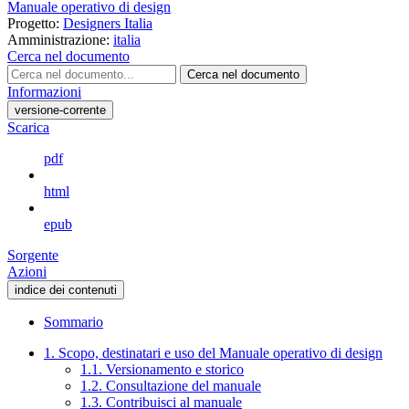
Manuale operativo di design
Progetto:
Designers Italia
Amministrazione:
italia
Cerca nel documento
Cerca nel documento
Informazioni
versione-corrente
Scarica
pdf
html
epub
Sorgente
Azioni
indice dei contenuti
Sommario
1. Scopo, destinatari e uso del Manuale operativo di design
1.1. Versionamento e storico
1.2. Consultazione del manuale
1.3. Contribuisci al manuale