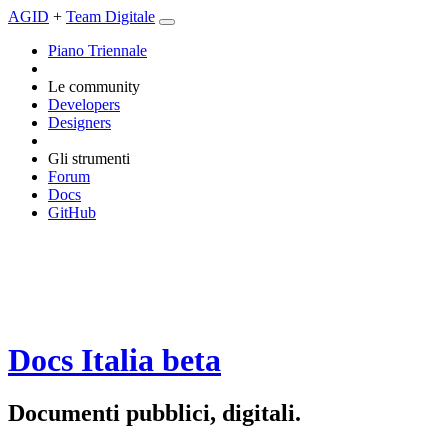
AGID
+
Team Digitale
Piano Triennale
Le community
Developers
Designers
Gli strumenti
Forum
Docs
GitHub
Docs Italia
beta
Documenti pubblici, digitali.