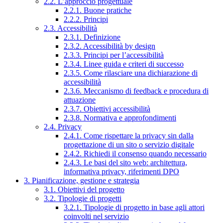
2.2. L’approccio progettuale
2.2.1. Buone pratiche
2.2.2. Principi
2.3. Accessibilità
2.3.1. Definizione
2.3.2. Accessibilità by design
2.3.3. Principi per l’accessibilità
2.3.4. Linee guida e criteri di successo
2.3.5. Come rilasciare una dichiarazione di
accessibilità
2.3.6. Meccanismo di feedback e procedura di
attuazione
2.3.7. Obiettivi accessibilità
2.3.8. Normativa e approfondimenti
2.4. Privacy
2.4.1. Come rispettare la privacy sin dalla
progettazione di un sito o servizio digitale
2.4.2. Richiedi il consenso quando necessario
2.4.3. Le basi del sito web: architettura,
informativa privacy, riferimenti DPO
3. Pianificazione, gestione e strategia
3.1. Obiettivi del progetto
3.2. Tipologie di progetti
3.2.1. Tipologie di progetto in base agli attori
coinvolti nel servizio