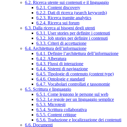
6.2. Ricerca utente sui contenuti e il linguaggio
6.2.1. Content discovery
6.2.2. Dati di ricerca (search keywords)
6.2.3. Ricerca tramite analytics
6.2.4. Ricerca sui forum
6.3. Dalla ricerca ai bisogni degli utenti
6.3.1. User stories per definire i contenuti
6.3.2. Job stories per definire i contenuti
6.3.3. Criteri di accettazione
6.4. Architettura dell’informazione
6.4.1. Definire l’architettura dell’informazione
6.4.2. Alberatura
6.4.3. Flussi di interazione
6.4.4. Sistemi di navigazione
6.4.5. Tipologie di contenuto (content type)
6.4.6. Ontologie e standard
6.4.7. Vocabolari controllati e tassonomie
6.5. Scrittura e linguaggio
6.5.1. Come leggono le persone sul web
6.5.2. Le regole per un linguaggio semplice
6.5.3. Microtesti
6.5.4. Scrittura collaborativa
6.5.5. Content critique
6.5.6. Traduzione e localizzazione dei contenuti
6.6. Documenti