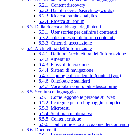
6.2.1. Content discovery
6.2.2. Dati di ricerca (search keywords)
6.2.3. Ricerca tramite analytics
6.2.4. Ricerca sui forum
6.3. Dalla ricerca ai bisogni degli utenti
6.3.1. User stories per definire i contenuti
6.3.2. Job stories per definire i contenuti
6.3.3. Criteri di accettazione
6.4. Architettura dell’informazione
6.4.1. Definire l’architettura dell’informazione
6.4.2. Alberatura
6.4.3. Flussi di interazione
6.4.4. Sistemi di navigazione
6.4.5. Tipologie di contenuto (content type)
6.4.6. Ontologie e standard
6.4.7. Vocabolari controllati e tassonomie
6.5. Scrittura e linguaggio
6.5.1. Come leggono le persone sul web
6.5.2. Le regole per un linguaggio semplice
6.5.3. Microtesti
6.5.4. Scrittura collaborativa
6.5.5. Content critique
6.5.6. Traduzione e localizzazione dei contenuti
6.6. Documenti