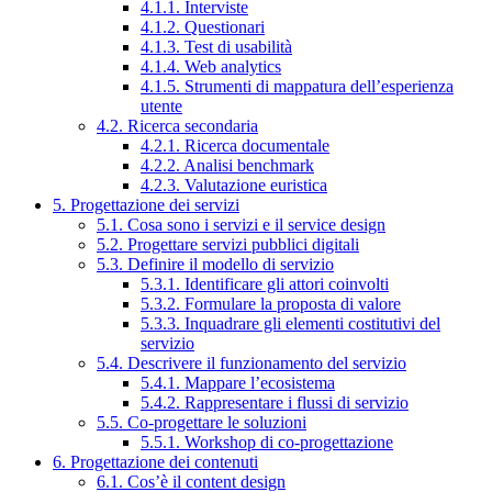
4.1.1. Interviste
4.1.2. Questionari
4.1.3. Test di usabilità
4.1.4. Web analytics
4.1.5. Strumenti di mappatura dell’esperienza
utente
4.2. Ricerca secondaria
4.2.1. Ricerca documentale
4.2.2. Analisi benchmark
4.2.3. Valutazione euristica
5. Progettazione dei servizi
5.1. Cosa sono i servizi e il service design
5.2. Progettare servizi pubblici digitali
5.3. Definire il modello di servizio
5.3.1. Identificare gli attori coinvolti
5.3.2. Formulare la proposta di valore
5.3.3. Inquadrare gli elementi costitutivi del
servizio
5.4. Descrivere il funzionamento del servizio
5.4.1. Mappare l’ecosistema
5.4.2. Rappresentare i flussi di servizio
5.5. Co-progettare le soluzioni
5.5.1. Workshop di co-progettazione
6. Progettazione dei contenuti
6.1. Cos’è il content design