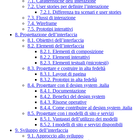
7.1. Caratteristiche dell’interazione
7.2. User stories per definire l’interazione
7.2.1. Differenza tra scenari e user stories
7.3. Flussi di interazione
7.4. Wireframe
7.5. Prototipi interattivi
8. Progettazione dell’interfaccia
8.1. Obiettivi dell’interfaccia
8.2. Elementi dell’interfaccia
8.2.1. Elementi di composizione
8.2.2. Elementi interattivi
8.2.3. Elementi testuali (microtesti)
8.3. Progettare e costruire in alta fedeltà
8.3.1. Layout di pagina
8.3.2. Prototipi in alta fedeltà
8.4. Progettare con il design system .italia
8.4.1. Documentazione
8.4.2. Benefici del design system
8.4.3. Risorse operative
8.4.4. Come contribuire al design system .italia
8.5. Progettare con i modelli di sito e servizi
8.5.1. Vantaggi dell’utilizzo dei modelli
8.5.2. I modelli di sito e servizi disponibili
9. Sviluppo dell’interfaccia
9.1. Approccio allo sviluppo