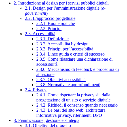
2. Introduzione al design per i servizi pubblici digitali
2.1. Design per l’amministrazione digitale (
e-
government
)
2.2. L’approccio progettuale
2.2.1. Buone pratiche
2.2.2. Principi
2.3. Accessibilità
2.3.1. Definizione
2.3.2. Accessibilità by design
2.3.3. Principi per l’accessibilità
2.3.4. Linee guida e criteri di successo
2.3.5. Come rilasciare una dichiarazione di
accessibilità
2.3.6. Meccanismo di feedback e procedura di
attuazione
2.3.7. Obiettivi accessibilità
2.3.8. Normativa e approfondimenti
2.4. Privacy
2.4.1. Come rispettare la privacy sin dalla
progettazione di un sito o servizio digitale
2.4.2. Richiedi il consenso quando necessario
2.4.3. Le basi del sito web: architettura,
informativa privacy, riferimenti DPO
3. Pianificazione, gestione e strategia
3.1. Obiettivi del progetto