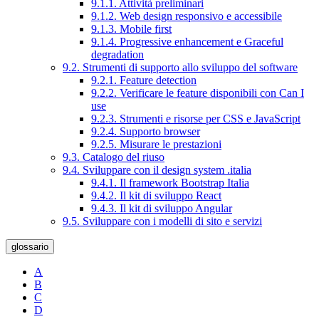
9.1.1. Attività preliminari
9.1.2. Web design responsivo e accessibile
9.1.3. Mobile first
9.1.4. Progressive enhancement e Graceful
degradation
9.2. Strumenti di supporto allo sviluppo del software
9.2.1. Feature detection
9.2.2. Verificare le feature disponibili con Can I
use
9.2.3. Strumenti e risorse per CSS e JavaScript
9.2.4. Supporto browser
9.2.5. Misurare le prestazioni
9.3. Catalogo del riuso
9.4. Sviluppare con il design system .italia
9.4.1. Il framework Bootstrap Italia
9.4.2. Il kit di sviluppo React
9.4.3. Il kit di sviluppo Angular
9.5. Sviluppare con i modelli di sito e servizi
glossario
A
B
C
D