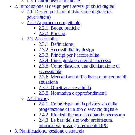
1.3. Contribuisci al manuale
2. Introduzione al design per i servizi pubblici digitali
2.1. Design per l’amministrazione digitale (
e-
government
)
2.2. L’approccio progettuale
2.2.1. Buone pratiche
2.2.2. Principi
2.3. Accessibilità
2.3.1. Definizione
2.3.2. Accessibilità by design
2.3.3. Principi per l’accessibilità
2.3.4. Linee guida e criteri di successo
2.3.5. Come rilasciare una dichiarazione di
accessibilità
2.3.6. Meccanismo di feedback e procedura di
attuazione
2.3.7. Obiettivi accessibilità
2.3.8. Normativa e approfondimenti
2.4. Privacy
2.4.1. Come rispettare la privacy sin dalla
progettazione di un sito o servizio digitale
2.4.2. Richiedi il consenso quando necessario
2.4.3. Le basi del sito web: architettura,
informativa privacy, riferimenti DPO
3. Pianificazione, gestione e strategia