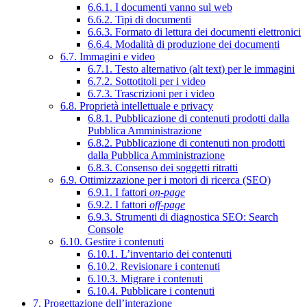
6.6.1. I documenti vanno sul web
6.6.2. Tipi di documenti
6.6.3. Formato di lettura dei documenti elettronici
6.6.4. Modalità di produzione dei documenti
6.7. Immagini e video
6.7.1. Testo alternativo (alt text) per le immagini
6.7.2. Sottotitoli per i video
6.7.3. Trascrizioni per i video
6.8. Proprietà intellettuale e privacy
6.8.1. Pubblicazione di contenuti prodotti dalla
Pubblica Amministrazione
6.8.2. Pubblicazione di contenuti non prodotti
dalla Pubblica Amministrazione
6.8.3. Consenso dei soggetti ritratti
6.9. Ottimizzazione per i motori di ricerca (SEO)
6.9.1. I fattori
on-page
6.9.2. I fattori
off-page
6.9.3. Strumenti di diagnostica SEO: Search
Console
6.10. Gestire i contenuti
6.10.1. L’inventario dei contenuti
6.10.2. Revisionare i contenuti
6.10.3. Migrare i contenuti
6.10.4. Pubblicare i contenuti
7. Progettazione dell’interazione