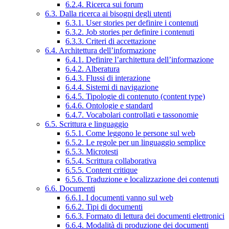
6.2.4. Ricerca sui forum
6.3. Dalla ricerca ai bisogni degli utenti
6.3.1. User stories per definire i contenuti
6.3.2. Job stories per definire i contenuti
6.3.3. Criteri di accettazione
6.4. Architettura dell’informazione
6.4.1. Definire l’architettura dell’informazione
6.4.2. Alberatura
6.4.3. Flussi di interazione
6.4.4. Sistemi di navigazione
6.4.5. Tipologie di contenuto (content type)
6.4.6. Ontologie e standard
6.4.7. Vocabolari controllati e tassonomie
6.5. Scrittura e linguaggio
6.5.1. Come leggono le persone sul web
6.5.2. Le regole per un linguaggio semplice
6.5.3. Microtesti
6.5.4. Scrittura collaborativa
6.5.5. Content critique
6.5.6. Traduzione e localizzazione dei contenuti
6.6. Documenti
6.6.1. I documenti vanno sul web
6.6.2. Tipi di documenti
6.6.3. Formato di lettura dei documenti elettronici
6.6.4. Modalità di produzione dei documenti