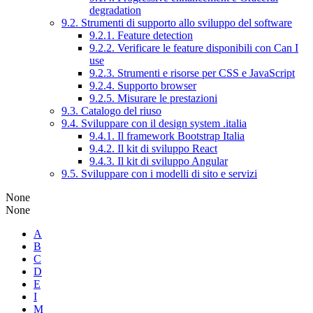
degradation
9.2. Strumenti di supporto allo sviluppo del software
9.2.1. Feature detection
9.2.2. Verificare le feature disponibili con Can I
use
9.2.3. Strumenti e risorse per CSS e JavaScript
9.2.4. Supporto browser
9.2.5. Misurare le prestazioni
9.3. Catalogo del riuso
9.4. Sviluppare con il design system .italia
9.4.1. Il framework Bootstrap Italia
9.4.2. Il kit di sviluppo React
9.4.3. Il kit di sviluppo Angular
9.5. Sviluppare con i modelli di sito e servizi
None
None
A
B
C
D
E
I
M