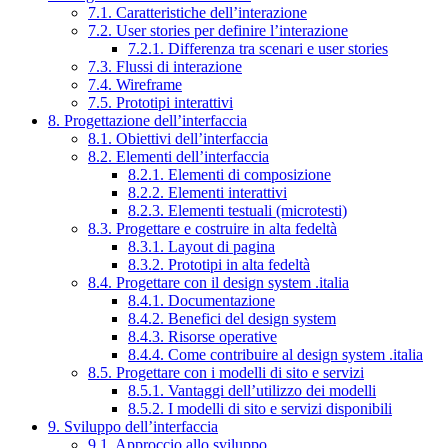
7.1. Caratteristiche dell’interazione
7.2. User stories per definire l’interazione
7.2.1. Differenza tra scenari e user stories
7.3. Flussi di interazione
7.4. Wireframe
7.5. Prototipi interattivi
8. Progettazione dell’interfaccia
8.1. Obiettivi dell’interfaccia
8.2. Elementi dell’interfaccia
8.2.1. Elementi di composizione
8.2.2. Elementi interattivi
8.2.3. Elementi testuali (microtesti)
8.3. Progettare e costruire in alta fedeltà
8.3.1. Layout di pagina
8.3.2. Prototipi in alta fedeltà
8.4. Progettare con il design system .italia
8.4.1. Documentazione
8.4.2. Benefici del design system
8.4.3. Risorse operative
8.4.4. Come contribuire al design system .italia
8.5. Progettare con i modelli di sito e servizi
8.5.1. Vantaggi dell’utilizzo dei modelli
8.5.2. I modelli di sito e servizi disponibili
9. Sviluppo dell’interfaccia
9.1. Approccio allo sviluppo