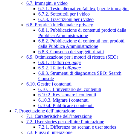
6.7. Immagini e video
6.7.1. Testo alternativo (alt text) per le immagini
6.7.2. Sottotitoli per i video
6.7.3. Trascrizioni per i video
6.8. Proprietà intellettuale e privacy
6.8.1. Pubblicazione di contenuti prodotti dalla
Pubblica Amministrazione
6.8.2. Pubblicazione di contenuti non prodotti
dalla Pubblica Amministrazione
6.8.3. Consenso dei soggetti ritratti
6.9. Ottimizzazione per i motori di ricerca (SEO)
6.9.1. I fattori
on-page
6.9.2. I fattori
off-page
6.9.3. Strumenti di diagnostica SEO: Search
Console
6.10. Gestire i contenuti
6.10.1. L’inventario dei contenuti
6.10.2. Revisionare i contenuti
6.10.3. Migrare i contenuti
6.10.4. Pubblicare i contenuti
7. Progettazione dell’interazione
7.1. Caratteristiche dell’interazione
7.2. User stories per definire l’interazione
7.2.1. Differenza tra scenari e user stories
7.3. Flussi di interazione