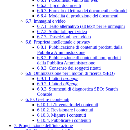
6.6.1. I documenti vanno sul web
6.6.2. Tipi di documenti
6.6.3. Formato di lettura dei documenti elettronici
6.6.4. Modalità di produzione dei documenti
6.7. Immagini e video
6.7.1. Testo alternativo (alt text) per le immagini
6.7.2. Sottotitoli per i video
6.7.3. Trascrizioni per i video
6.8. Proprietà intellettuale e privacy
6.8.1. Pubblicazione di contenuti prodotti dalla
Pubblica Amministrazione
6.8.2. Pubblicazione di contenuti non prodotti
dalla Pubblica Amministrazione
6.8.3. Consenso dei soggetti ritratti
6.9. Ottimizzazione per i motori di ricerca (SEO)
6.9.1. I fattori
on-page
6.9.2. I fattori
off-page
6.9.3. Strumenti di diagnostica SEO: Search
Console
6.10. Gestire i contenuti
6.10.1. L’inventario dei contenuti
6.10.2. Revisionare i contenuti
6.10.3. Migrare i contenuti
6.10.4. Pubblicare i contenuti
7. Progettazione dell’interazione