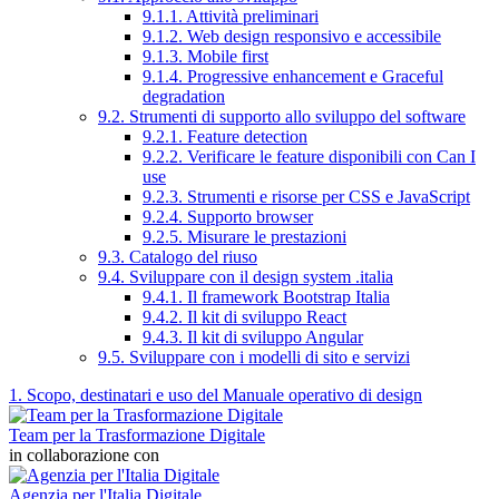
9.1.1. Attività preliminari
9.1.2. Web design responsivo e accessibile
9.1.3. Mobile first
9.1.4. Progressive enhancement e Graceful
degradation
9.2. Strumenti di supporto allo sviluppo del software
9.2.1. Feature detection
9.2.2. Verificare le feature disponibili con Can I
use
9.2.3. Strumenti e risorse per CSS e JavaScript
9.2.4. Supporto browser
9.2.5. Misurare le prestazioni
9.3. Catalogo del riuso
9.4. Sviluppare con il design system .italia
9.4.1. Il framework Bootstrap Italia
9.4.2. Il kit di sviluppo React
9.4.3. Il kit di sviluppo Angular
9.5. Sviluppare con i modelli di sito e servizi
1. Scopo, destinatari e uso del Manuale operativo di design
Team per la Trasformazione Digitale
in collaborazione con
Agenzia per l'Italia Digitale