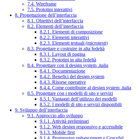
7.4. Wireframe
7.5. Prototipi interattivi
8. Progettazione dell’interfaccia
8.1. Obiettivi dell’interfaccia
8.2. Elementi dell’interfaccia
8.2.1. Elementi di composizione
8.2.2. Elementi interattivi
8.2.3. Elementi testuali (microtesti)
8.3. Progettare e costruire in alta fedeltà
8.3.1. Layout di pagina
8.3.2. Prototipi in alta fedeltà
8.4. Progettare con il design system .italia
8.4.1. Documentazione
8.4.2. Benefici del design system
8.4.3. Risorse operative
8.4.4. Come contribuire al design system .italia
8.5. Progettare con i modelli di sito e servizi
8.5.1. Vantaggi dell’utilizzo dei modelli
8.5.2. I modelli di sito e servizi disponibili
9. Sviluppo dell’interfaccia
9.1. Approccio allo sviluppo
9.1.1. Attività preliminari
9.1.2. Web design responsivo e accessibile
9.1.3. Mobile first
9.1.4. Progressive enhancement e Graceful