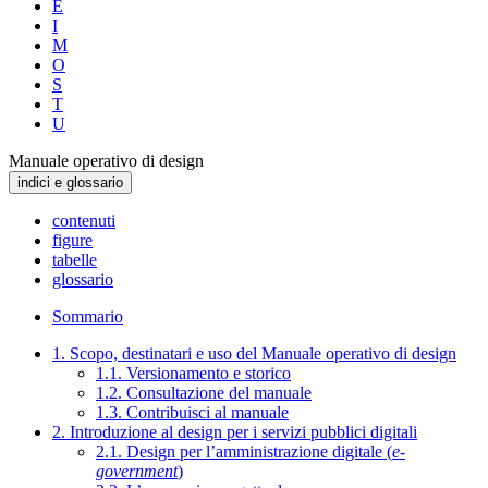
E
I
M
O
S
T
U
Manuale operativo di design
indici e glossario
contenuti
figure
tabelle
glossario
Sommario
1. Scopo, destinatari e uso del Manuale operativo di design
1.1. Versionamento e storico
1.2. Consultazione del manuale
1.3. Contribuisci al manuale
2. Introduzione al design per i servizi pubblici digitali
2.1. Design per l’amministrazione digitale (
e-
government
)