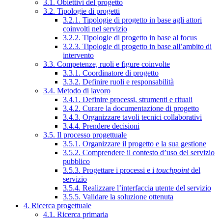
3.1. Obiettivi del progetto
3.2. Tipologie di progetti
3.2.1. Tipologie di progetto in base agli attori
coinvolti nel servizio
3.2.2. Tipologie di progetto in base al focus
3.2.3. Tipologie di progetto in base all’ambito di
intervento
3.3. Competenze, ruoli e figure coinvolte
3.3.1. Coordinatore di progetto
3.3.2. Definire ruoli e responsabilità
3.4. Metodo di lavoro
3.4.1. Definire processi, strumenti e rituali
3.4.2. Curare la documentazione di progetto
3.4.3. Organizzare tavoli tecnici collaborativi
3.4.4. Prendere decisioni
3.5. Il processo progettuale
3.5.1. Organizzare il progetto e la sua gestione
3.5.2. Comprendere il contesto d’uso del servizio
pubblico
3.5.3. Progettare i processi e i
touchpoint
del
servizio
3.5.4. Realizzare l’interfaccia utente del servizio
3.5.5. Validare la soluzione ottenuta
4. Ricerca progettuale
4.1. Ricerca primaria