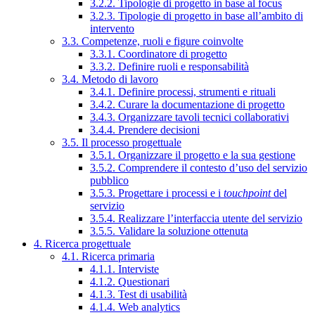
3.2.2. Tipologie di progetto in base al focus
3.2.3. Tipologie di progetto in base all’ambito di
intervento
3.3. Competenze, ruoli e figure coinvolte
3.3.1. Coordinatore di progetto
3.3.2. Definire ruoli e responsabilità
3.4. Metodo di lavoro
3.4.1. Definire processi, strumenti e rituali
3.4.2. Curare la documentazione di progetto
3.4.3. Organizzare tavoli tecnici collaborativi
3.4.4. Prendere decisioni
3.5. Il processo progettuale
3.5.1. Organizzare il progetto e la sua gestione
3.5.2. Comprendere il contesto d’uso del servizio
pubblico
3.5.3. Progettare i processi e i
touchpoint
del
servizio
3.5.4. Realizzare l’interfaccia utente del servizio
3.5.5. Validare la soluzione ottenuta
4. Ricerca progettuale
4.1. Ricerca primaria
4.1.1. Interviste
4.1.2. Questionari
4.1.3. Test di usabilità
4.1.4. Web analytics