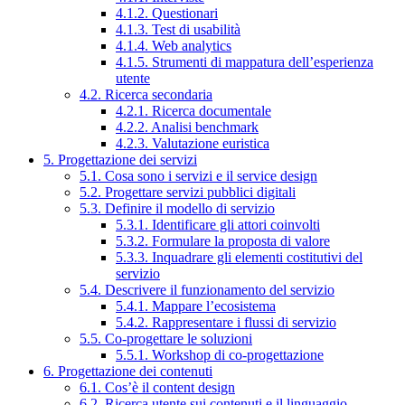
4.1.2. Questionari
4.1.3. Test di usabilità
4.1.4. Web analytics
4.1.5. Strumenti di mappatura dell’esperienza
utente
4.2. Ricerca secondaria
4.2.1. Ricerca documentale
4.2.2. Analisi benchmark
4.2.3. Valutazione euristica
5. Progettazione dei servizi
5.1. Cosa sono i servizi e il service design
5.2. Progettare servizi pubblici digitali
5.3. Definire il modello di servizio
5.3.1. Identificare gli attori coinvolti
5.3.2. Formulare la proposta di valore
5.3.3. Inquadrare gli elementi costitutivi del
servizio
5.4. Descrivere il funzionamento del servizio
5.4.1. Mappare l’ecosistema
5.4.2. Rappresentare i flussi di servizio
5.5. Co-progettare le soluzioni
5.5.1. Workshop di co-progettazione
6. Progettazione dei contenuti
6.1. Cos’è il content design
6.2. Ricerca utente sui contenuti e il linguaggio