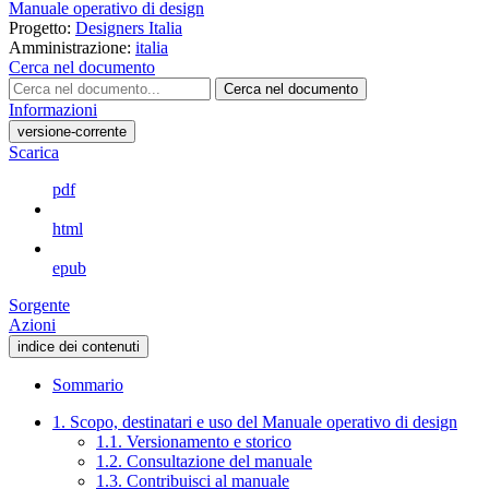
Manuale operativo di design
Progetto:
Designers Italia
Amministrazione:
italia
Cerca nel documento
Cerca nel documento
Informazioni
versione-corrente
Scarica
pdf
html
epub
Sorgente
Azioni
indice dei contenuti
Sommario
1. Scopo, destinatari e uso del Manuale operativo di design
1.1. Versionamento e storico
1.2. Consultazione del manuale
1.3. Contribuisci al manuale