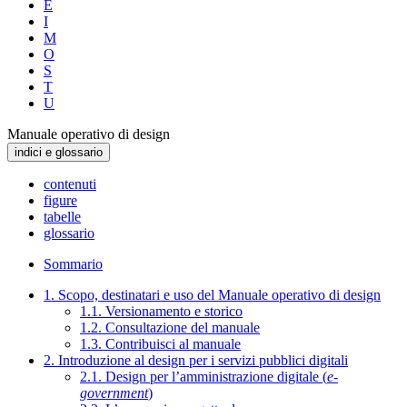
E
I
M
O
S
T
U
Manuale operativo di design
indici e glossario
contenuti
figure
tabelle
glossario
Sommario
1. Scopo, destinatari e uso del Manuale operativo di design
1.1. Versionamento e storico
1.2. Consultazione del manuale
1.3. Contribuisci al manuale
2. Introduzione al design per i servizi pubblici digitali
2.1. Design per l’amministrazione digitale (
e-
government
)