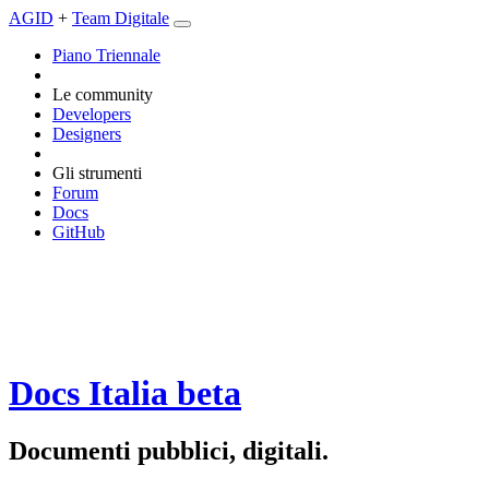
AGID
+
Team Digitale
Piano Triennale
Le community
Developers
Designers
Gli strumenti
Forum
Docs
GitHub
Docs Italia
beta
Documenti pubblici, digitali.