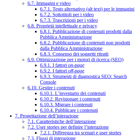
6.7. Immagini e video
6.7.1. Testo alternativo (alt text) per le immagini
6.7.2. Sottotitoli per i video
6.7.3. Trascrizioni per i video
6.8. Proprietà intellettuale e privacy
6.8.1. Pubblicazione di contenuti prodotti dalla
Pubblica Amministrazione
6.8.2. Pubblicazione di contenuti non prodotti
dalla Pubblica Amministrazione
6.8.3. Consenso dei soggetti ritratti
6.9. Ottimizzazione per i motori di ricerca (SEO)
6.9.1. I fattori
on-page
6.9.2. I fattori
off-page
6.9.3. Strumenti di diagnostica SEO: Search
Console
6.10. Gestire i contenuti
6.10.1. L’inventario dei contenuti
6.10.2. Revisionare i contenuti
6.10.3. Migrare i contenuti
6.10.4. Pubblicare i contenuti
7. Progettazione dell’interazione
7.1. Caratteristiche dell’interazione
7.2. User stories per definire l’interazione
7.2.1. Differenza tra scenari e user stories
7.3. Flussi di interazione