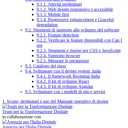
9.1.1. Attività preliminari
9.1.2. Web design responsivo e accessibile
9.1.3. Mobile first
9.1.4. Progressive enhancement e Graceful
degradation
9.2. Strumenti di supporto allo sviluppo del software
9.2.1. Feature detection
9.2.2. Verificare le feature disponibili con Can I
use
9.2.3. Strumenti e risorse per CSS e JavaScript
9.2.4. Supporto browser
9.2.5. Misurare le prestazioni
9.3. Catalogo del riuso
9.4. Sviluppare con il design system .italia
9.4.1. Il framework Bootstrap Italia
9.4.2. Il kit di sviluppo React
9.4.3. Il kit di sviluppo Angular
9.5. Sviluppare con i modelli di sito e servizi
1. Scopo, destinatari e uso del Manuale operativo di design
Team per la Trasformazione Digitale
in collaborazione con
Agenzia per l'Italia Digitale