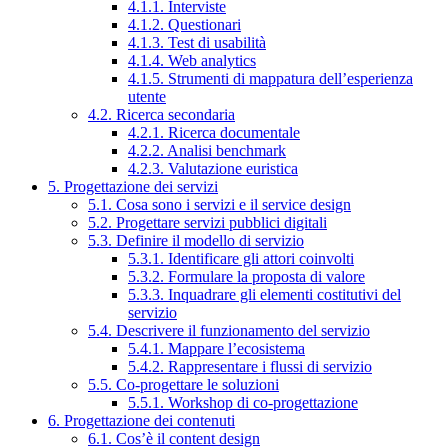
4.1.1. Interviste
4.1.2. Questionari
4.1.3. Test di usabilità
4.1.4. Web analytics
4.1.5. Strumenti di mappatura dell’esperienza
utente
4.2. Ricerca secondaria
4.2.1. Ricerca documentale
4.2.2. Analisi benchmark
4.2.3. Valutazione euristica
5. Progettazione dei servizi
5.1. Cosa sono i servizi e il service design
5.2. Progettare servizi pubblici digitali
5.3. Definire il modello di servizio
5.3.1. Identificare gli attori coinvolti
5.3.2. Formulare la proposta di valore
5.3.3. Inquadrare gli elementi costitutivi del
servizio
5.4. Descrivere il funzionamento del servizio
5.4.1. Mappare l’ecosistema
5.4.2. Rappresentare i flussi di servizio
5.5. Co-progettare le soluzioni
5.5.1. Workshop di co-progettazione
6. Progettazione dei contenuti
6.1. Cos’è il content design