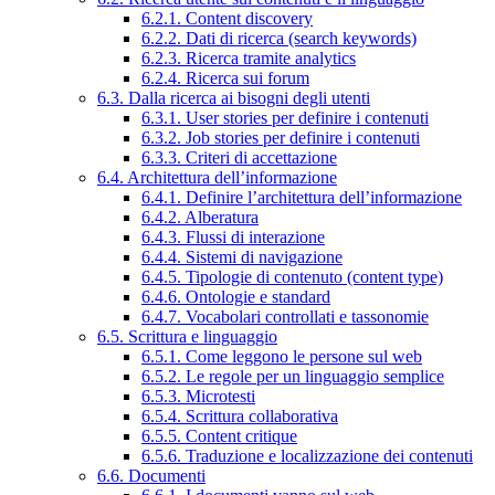
6.2.1. Content discovery
6.2.2. Dati di ricerca (search keywords)
6.2.3. Ricerca tramite analytics
6.2.4. Ricerca sui forum
6.3. Dalla ricerca ai bisogni degli utenti
6.3.1. User stories per definire i contenuti
6.3.2. Job stories per definire i contenuti
6.3.3. Criteri di accettazione
6.4. Architettura dell’informazione
6.4.1. Definire l’architettura dell’informazione
6.4.2. Alberatura
6.4.3. Flussi di interazione
6.4.4. Sistemi di navigazione
6.4.5. Tipologie di contenuto (content type)
6.4.6. Ontologie e standard
6.4.7. Vocabolari controllati e tassonomie
6.5. Scrittura e linguaggio
6.5.1. Come leggono le persone sul web
6.5.2. Le regole per un linguaggio semplice
6.5.3. Microtesti
6.5.4. Scrittura collaborativa
6.5.5. Content critique
6.5.6. Traduzione e localizzazione dei contenuti
6.6. Documenti