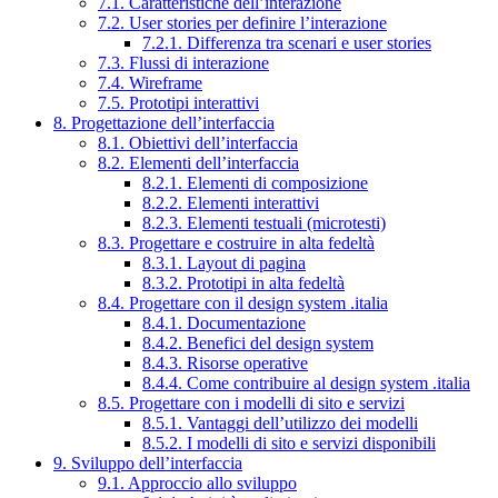
7.1. Caratteristiche dell’interazione
7.2. User stories per definire l’interazione
7.2.1. Differenza tra scenari e user stories
7.3. Flussi di interazione
7.4. Wireframe
7.5. Prototipi interattivi
8. Progettazione dell’interfaccia
8.1. Obiettivi dell’interfaccia
8.2. Elementi dell’interfaccia
8.2.1. Elementi di composizione
8.2.2. Elementi interattivi
8.2.3. Elementi testuali (microtesti)
8.3. Progettare e costruire in alta fedeltà
8.3.1. Layout di pagina
8.3.2. Prototipi in alta fedeltà
8.4. Progettare con il design system .italia
8.4.1. Documentazione
8.4.2. Benefici del design system
8.4.3. Risorse operative
8.4.4. Come contribuire al design system .italia
8.5. Progettare con i modelli di sito e servizi
8.5.1. Vantaggi dell’utilizzo dei modelli
8.5.2. I modelli di sito e servizi disponibili
9. Sviluppo dell’interfaccia
9.1. Approccio allo sviluppo