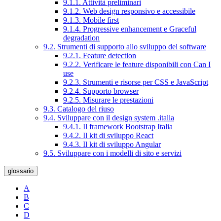
9.1.1. Attività preliminari
9.1.2. Web design responsivo e accessibile
9.1.3. Mobile first
9.1.4. Progressive enhancement e Graceful
degradation
9.2. Strumenti di supporto allo sviluppo del software
9.2.1. Feature detection
9.2.2. Verificare le feature disponibili con Can I
use
9.2.3. Strumenti e risorse per CSS e JavaScript
9.2.4. Supporto browser
9.2.5. Misurare le prestazioni
9.3. Catalogo del riuso
9.4. Sviluppare con il design system .italia
9.4.1. Il framework Bootstrap Italia
9.4.2. Il kit di sviluppo React
9.4.3. Il kit di sviluppo Angular
9.5. Sviluppare con i modelli di sito e servizi
glossario
A
B
C
D