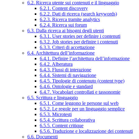
6.2. Ricerca utente sui contenuti e il linguaggio
6.2.1. Content discovery
6.2.2. Dati di ricerca (search keywords)
6.2.3. Ricerca tramite analytics
6.2.4. Ricerca sui forum
6.3. Dalla ricerca ai bisogni degli utenti
6.3.1. User stories per definire i contenuti
6.3.2. Job stories per definire i contenuti
6.3.3. Criteri di accettazione
6.4. Architettura dell’informazione
6.4.1. Definire l’architettura dell’informazione
6.4.2. Alberatura
6.4.3. Flussi di interazione
6.4.4. Sistemi di navigazione
6.4.5. Tipologie di contenuto (content type)
6.4.6. Ontologie e standard
6.4.7. Vocabolari controllati e tassonomie
6.5. Scrittura e linguaggio
6.5.1. Come leggono le persone sul web
6.5.2. Le regole per un linguaggio semplice
6.5.3. Microtesti
6.5.4. Scrittura collaborativa
6.5.5. Content critique
6.5.6. Traduzione e localizzazione dei contenuti
6.6. Documenti