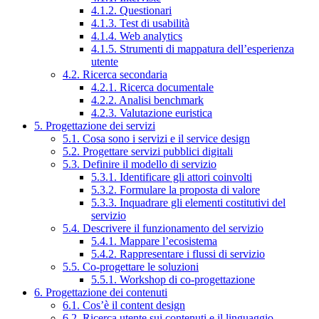
4.1.2. Questionari
4.1.3. Test di usabilità
4.1.4. Web analytics
4.1.5. Strumenti di mappatura dell’esperienza
utente
4.2. Ricerca secondaria
4.2.1. Ricerca documentale
4.2.2. Analisi benchmark
4.2.3. Valutazione euristica
5. Progettazione dei servizi
5.1. Cosa sono i servizi e il service design
5.2. Progettare servizi pubblici digitali
5.3. Definire il modello di servizio
5.3.1. Identificare gli attori coinvolti
5.3.2. Formulare la proposta di valore
5.3.3. Inquadrare gli elementi costitutivi del
servizio
5.4. Descrivere il funzionamento del servizio
5.4.1. Mappare l’ecosistema
5.4.2. Rappresentare i flussi di servizio
5.5. Co-progettare le soluzioni
5.5.1. Workshop di co-progettazione
6. Progettazione dei contenuti
6.1. Cos’è il content design
6.2. Ricerca utente sui contenuti e il linguaggio