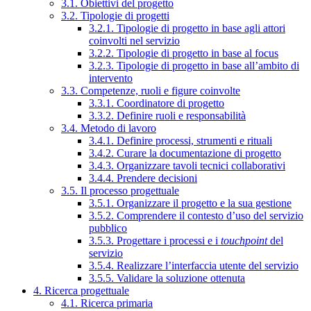
3.1. Obiettivi del progetto
3.2. Tipologie di progetti
3.2.1. Tipologie di progetto in base agli attori
coinvolti nel servizio
3.2.2. Tipologie di progetto in base al focus
3.2.3. Tipologie di progetto in base all’ambito di
intervento
3.3. Competenze, ruoli e figure coinvolte
3.3.1. Coordinatore di progetto
3.3.2. Definire ruoli e responsabilità
3.4. Metodo di lavoro
3.4.1. Definire processi, strumenti e rituali
3.4.2. Curare la documentazione di progetto
3.4.3. Organizzare tavoli tecnici collaborativi
3.4.4. Prendere decisioni
3.5. Il processo progettuale
3.5.1. Organizzare il progetto e la sua gestione
3.5.2. Comprendere il contesto d’uso del servizio
pubblico
3.5.3. Progettare i processi e i
touchpoint
del
servizio
3.5.4. Realizzare l’interfaccia utente del servizio
3.5.5. Validare la soluzione ottenuta
4. Ricerca progettuale
4.1. Ricerca primaria