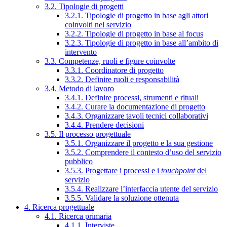
3.2. Tipologie di progetti
3.2.1. Tipologie di progetto in base agli attori
coinvolti nel servizio
3.2.2. Tipologie di progetto in base al focus
3.2.3. Tipologie di progetto in base all’ambito di
intervento
3.3. Competenze, ruoli e figure coinvolte
3.3.1. Coordinatore di progetto
3.3.2. Definire ruoli e responsabilità
3.4. Metodo di lavoro
3.4.1. Definire processi, strumenti e rituali
3.4.2. Curare la documentazione di progetto
3.4.3. Organizzare tavoli tecnici collaborativi
3.4.4. Prendere decisioni
3.5. Il processo progettuale
3.5.1. Organizzare il progetto e la sua gestione
3.5.2. Comprendere il contesto d’uso del servizio
pubblico
3.5.3. Progettare i processi e i
touchpoint
del
servizio
3.5.4. Realizzare l’interfaccia utente del servizio
3.5.5. Validare la soluzione ottenuta
4. Ricerca progettuale
4.1. Ricerca primaria
4.1.1. Interviste