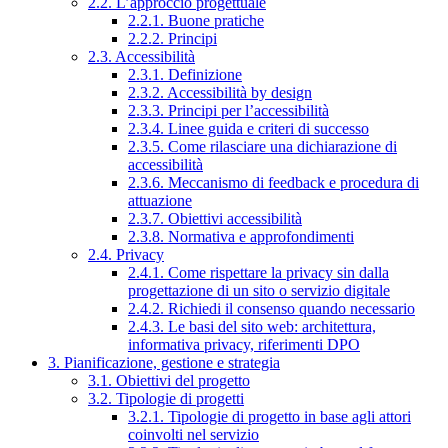
2.2. L’approccio progettuale
2.2.1. Buone pratiche
2.2.2. Principi
2.3. Accessibilità
2.3.1. Definizione
2.3.2. Accessibilità by design
2.3.3. Principi per l’accessibilità
2.3.4. Linee guida e criteri di successo
2.3.5. Come rilasciare una dichiarazione di
accessibilità
2.3.6. Meccanismo di feedback e procedura di
attuazione
2.3.7. Obiettivi accessibilità
2.3.8. Normativa e approfondimenti
2.4. Privacy
2.4.1. Come rispettare la privacy sin dalla
progettazione di un sito o servizio digitale
2.4.2. Richiedi il consenso quando necessario
2.4.3. Le basi del sito web: architettura,
informativa privacy, riferimenti DPO
3. Pianificazione, gestione e strategia
3.1. Obiettivi del progetto
3.2. Tipologie di progetti
3.2.1. Tipologie di progetto in base agli attori
coinvolti nel servizio