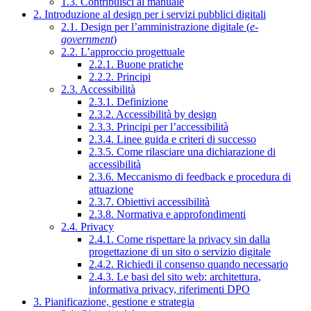
1.3. Contribuisci al manuale
2. Introduzione al design per i servizi pubblici digitali
2.1. Design per l’amministrazione digitale (
e-
government
)
2.2. L’approccio progettuale
2.2.1. Buone pratiche
2.2.2. Principi
2.3. Accessibilità
2.3.1. Definizione
2.3.2. Accessibilità by design
2.3.3. Principi per l’accessibilità
2.3.4. Linee guida e criteri di successo
2.3.5. Come rilasciare una dichiarazione di
accessibilità
2.3.6. Meccanismo di feedback e procedura di
attuazione
2.3.7. Obiettivi accessibilità
2.3.8. Normativa e approfondimenti
2.4. Privacy
2.4.1. Come rispettare la privacy sin dalla
progettazione di un sito o servizio digitale
2.4.2. Richiedi il consenso quando necessario
2.4.3. Le basi del sito web: architettura,
informativa privacy, riferimenti DPO
3. Pianificazione, gestione e strategia