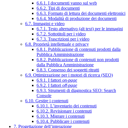
6.6.1. I documenti vanno sul web
6.6.2. Tipi di documenti
6.6.3. Formato di lettura dei documenti elettronici
6.6.4. Modalità di produzione dei documenti
6.7. Immagini e video
6.7.1. Testo alternativo (alt text) per le immagini
6.7.2. Sottotitoli per i video
6.7.3. Trascrizioni per i video
6.8. Proprietà intellettuale e privacy
6.8.1. Pubblicazione di contenuti prodotti dalla
Pubblica Amministrazione
6.8.2. Pubblicazione di contenuti non prodotti
dalla Pubblica Amministrazione
6.8.3. Consenso dei soggetti ritratti
6.9. Ottimizzazione per i motori di ricerca (SEO)
6.9.1. I fattori
on-page
6.9.2. I fattori
off-page
6.9.3. Strumenti di diagnostica SEO: Search
Console
6.10. Gestire i contenuti
6.10.1. L’inventario dei contenuti
6.10.2. Revisionare i contenuti
6.10.3. Migrare i contenuti
6.10.4. Pubblicare i contenuti
7. Progettazione dell’interazione