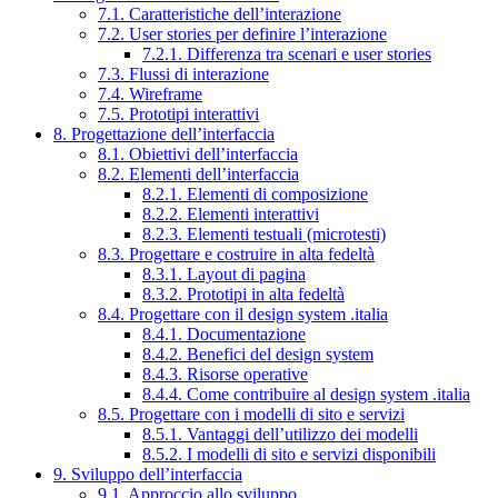
7.1. Caratteristiche dell’interazione
7.2. User stories per definire l’interazione
7.2.1. Differenza tra scenari e user stories
7.3. Flussi di interazione
7.4. Wireframe
7.5. Prototipi interattivi
8. Progettazione dell’interfaccia
8.1. Obiettivi dell’interfaccia
8.2. Elementi dell’interfaccia
8.2.1. Elementi di composizione
8.2.2. Elementi interattivi
8.2.3. Elementi testuali (microtesti)
8.3. Progettare e costruire in alta fedeltà
8.3.1. Layout di pagina
8.3.2. Prototipi in alta fedeltà
8.4. Progettare con il design system .italia
8.4.1. Documentazione
8.4.2. Benefici del design system
8.4.3. Risorse operative
8.4.4. Come contribuire al design system .italia
8.5. Progettare con i modelli di sito e servizi
8.5.1. Vantaggi dell’utilizzo dei modelli
8.5.2. I modelli di sito e servizi disponibili
9. Sviluppo dell’interfaccia
9.1. Approccio allo sviluppo