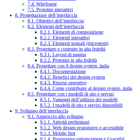
7.4. Wireframe
7.5. Prototipi interattivi
8. Progettazione dell’interfaccia
8.1. Obiettivi dell’interfaccia
8.2. Elementi dell’interfaccia
8.2.1. Elementi di composizione
8.2.2. Elementi interattivi
8.2.3. Elementi testuali (microtesti)
8.3. Progettare e costruire in alta fedeltà
8.3.1. Layout di pagina
8.3.2. Prototipi in alta fedeltà
8.4. Progettare con il design system .italia
8.4.1. Documentazione
8.4.2. Benefici del design system
8.4.3. Risorse operative
8.4.4. Come contribuire al design system .italia
8.5. Progettare con i modelli di sito e servizi
8.5.1. Vantaggi dell’utilizzo dei modelli
8.5.2. I modelli di sito e servizi disponibili
9. Sviluppo dell’interfaccia
9.1. Approccio allo sviluppo
9.1.1. Attività preliminari
9.1.2. Web design responsivo e accessibile
9.1.3. Mobile first
9.1.4. Progressive enhancement e Graceful