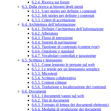
6.2.4. Ricerca sui forum
6.3. Dalla ricerca ai bisogni degli utenti
6.3.1. User stories per definire i contenuti
6.3.2. Job stories per definire i contenuti
6.3.3. Criteri di accettazione
6.4. Architettura dell’informazione
6.4.1. Definire l’architettura dell’informazione
6.4.2. Alberatura
6.4.3. Flussi di interazione
6.4.4. Sistemi di navigazione
6.4.5. Tipologie di contenuto (content type)
6.4.6. Ontologie e standard
6.4.7. Vocabolari controllati e tassonomie
6.5. Scrittura e linguaggio
6.5.1. Come leggono le persone sul web
6.5.2. Le regole per un linguaggio semplice
6.5.3. Microtesti
6.5.4. Scrittura collaborativa
6.5.5. Content critique
6.5.6. Traduzione e localizzazione dei contenuti
6.6. Documenti
6.6.1. I documenti vanno sul web
6.6.2. Tipi di documenti
6.6.3. Formato di lettura dei documenti elettronici
6.6.4. Modalità di produzione dei documenti