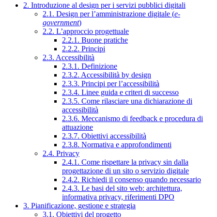
2. Introduzione al design per i servizi pubblici digitali
2.1. Design per l’amministrazione digitale (
e-
government
)
2.2. L’approccio progettuale
2.2.1. Buone pratiche
2.2.2. Principi
2.3. Accessibilità
2.3.1. Definizione
2.3.2. Accessibilità by design
2.3.3. Principi per l’accessibilità
2.3.4. Linee guida e criteri di successo
2.3.5. Come rilasciare una dichiarazione di
accessibilità
2.3.6. Meccanismo di feedback e procedura di
attuazione
2.3.7. Obiettivi accessibilità
2.3.8. Normativa e approfondimenti
2.4. Privacy
2.4.1. Come rispettare la privacy sin dalla
progettazione di un sito o servizio digitale
2.4.2. Richiedi il consenso quando necessario
2.4.3. Le basi del sito web: architettura,
informativa privacy, riferimenti DPO
3. Pianificazione, gestione e strategia
3.1. Obiettivi del progetto