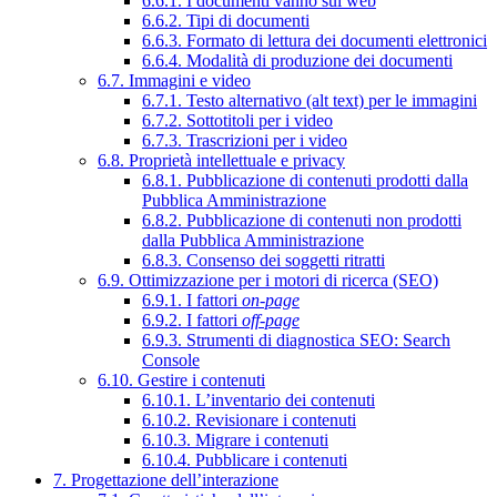
6.6.1. I documenti vanno sul web
6.6.2. Tipi di documenti
6.6.3. Formato di lettura dei documenti elettronici
6.6.4. Modalità di produzione dei documenti
6.7. Immagini e video
6.7.1. Testo alternativo (alt text) per le immagini
6.7.2. Sottotitoli per i video
6.7.3. Trascrizioni per i video
6.8. Proprietà intellettuale e privacy
6.8.1. Pubblicazione di contenuti prodotti dalla
Pubblica Amministrazione
6.8.2. Pubblicazione di contenuti non prodotti
dalla Pubblica Amministrazione
6.8.3. Consenso dei soggetti ritratti
6.9. Ottimizzazione per i motori di ricerca (SEO)
6.9.1. I fattori
on-page
6.9.2. I fattori
off-page
6.9.3. Strumenti di diagnostica SEO: Search
Console
6.10. Gestire i contenuti
6.10.1. L’inventario dei contenuti
6.10.2. Revisionare i contenuti
6.10.3. Migrare i contenuti
6.10.4. Pubblicare i contenuti
7. Progettazione dell’interazione