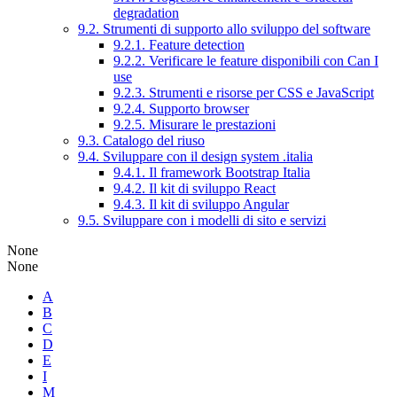
degradation
9.2. Strumenti di supporto allo sviluppo del software
9.2.1. Feature detection
9.2.2. Verificare le feature disponibili con Can I
use
9.2.3. Strumenti e risorse per CSS e JavaScript
9.2.4. Supporto browser
9.2.5. Misurare le prestazioni
9.3. Catalogo del riuso
9.4. Sviluppare con il design system .italia
9.4.1. Il framework Bootstrap Italia
9.4.2. Il kit di sviluppo React
9.4.3. Il kit di sviluppo Angular
9.5. Sviluppare con i modelli di sito e servizi
None
None
A
B
C
D
E
I
M