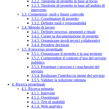
3.2.2. Tipologie di progetto in base al focus
3.2.3. Tipologie di progetto in base all’ambito di
intervento
3.3. Competenze, ruoli e figure coinvolte
3.3.1. Coordinatore di progetto
3.3.2. Definire ruoli e responsabilità
3.4. Metodo di lavoro
3.4.1. Definire processi, strumenti e rituali
3.4.2. Curare la documentazione di progetto
3.4.3. Organizzare tavoli tecnici collaborativi
3.4.4. Prendere decisioni
3.5. Il processo progettuale
3.5.1. Organizzare il progetto e la sua gestione
3.5.2. Comprendere il contesto d’uso del servizio
pubblico
3.5.3. Progettare i processi e i
touchpoint
del
servizio
3.5.4. Realizzare l’interfaccia utente del servizio
3.5.5. Validare la soluzione ottenuta
4. Ricerca progettuale
4.1. Ricerca primaria
4.1.1. Interviste
4.1.2. Questionari
4.1.3. Test di usabilità
4.1.4. Web analytics