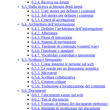
6.2.4. Ricerca sui forum
6.3. Dalla ricerca ai bisogni degli utenti
6.3.1. User stories per definire i contenuti
6.3.2. Job stories per definire i contenuti
6.3.3. Criteri di accettazione
6.4. Architettura dell’informazione
6.4.1. Definire l’architettura dell’informazione
6.4.2. Alberatura
6.4.3. Flussi di interazione
6.4.4. Sistemi di navigazione
6.4.5. Tipologie di contenuto (content type)
6.4.6. Ontologie e standard
6.4.7. Vocabolari controllati e tassonomie
6.5. Scrittura e linguaggio
6.5.1. Come leggono le persone sul web
6.5.2. Le regole per un linguaggio semplice
6.5.3. Microtesti
6.5.4. Scrittura collaborativa
6.5.5. Content critique
6.5.6. Traduzione e localizzazione dei contenuti
6.6. Documenti
6.6.1. I documenti vanno sul web
6.6.2. Tipi di documenti
6.6.3. Formato di lettura dei documenti elettronici
6.6.4. Modalità di produzione dei documenti