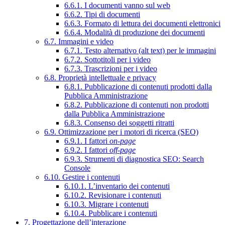
6.6.1. I documenti vanno sul web
6.6.2. Tipi di documenti
6.6.3. Formato di lettura dei documenti elettronici
6.6.4. Modalità di produzione dei documenti
6.7. Immagini e video
6.7.1. Testo alternativo (alt text) per le immagini
6.7.2. Sottotitoli per i video
6.7.3. Trascrizioni per i video
6.8. Proprietà intellettuale e privacy
6.8.1. Pubblicazione di contenuti prodotti dalla
Pubblica Amministrazione
6.8.2. Pubblicazione di contenuti non prodotti
dalla Pubblica Amministrazione
6.8.3. Consenso dei soggetti ritratti
6.9. Ottimizzazione per i motori di ricerca (SEO)
6.9.1. I fattori
on-page
6.9.2. I fattori
off-page
6.9.3. Strumenti di diagnostica SEO: Search
Console
6.10. Gestire i contenuti
6.10.1. L’inventario dei contenuti
6.10.2. Revisionare i contenuti
6.10.3. Migrare i contenuti
6.10.4. Pubblicare i contenuti
7. Progettazione dell’interazione