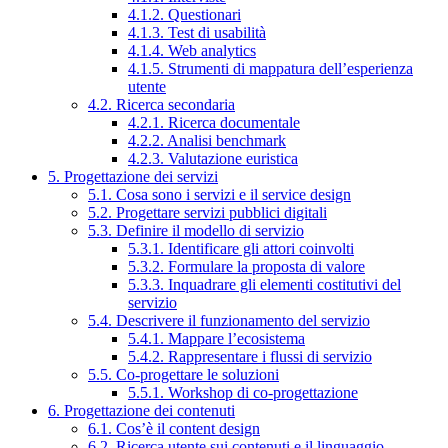
4.1.2. Questionari
4.1.3. Test di usabilità
4.1.4. Web analytics
4.1.5. Strumenti di mappatura dell’esperienza
utente
4.2. Ricerca secondaria
4.2.1. Ricerca documentale
4.2.2. Analisi benchmark
4.2.3. Valutazione euristica
5. Progettazione dei servizi
5.1. Cosa sono i servizi e il service design
5.2. Progettare servizi pubblici digitali
5.3. Definire il modello di servizio
5.3.1. Identificare gli attori coinvolti
5.3.2. Formulare la proposta di valore
5.3.3. Inquadrare gli elementi costitutivi del
servizio
5.4. Descrivere il funzionamento del servizio
5.4.1. Mappare l’ecosistema
5.4.2. Rappresentare i flussi di servizio
5.5. Co-progettare le soluzioni
5.5.1. Workshop di co-progettazione
6. Progettazione dei contenuti
6.1. Cos’è il content design
6.2. Ricerca utente sui contenuti e il linguaggio