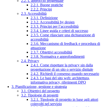
2.2. L’approccio progettuale
2.2.1. Buone pratiche
2.2.2. Principi
2.3. Accessibilità
2.3.1. Definizione
2.3.2. Accessibilità by design
2.3.3. Principi per l’accessibilità
2.3.4. Linee guida e criteri di successo
2.3.5. Come rilasciare una dichiarazione di
accessibilità
2.3.6. Meccanismo di feedback e procedura di
attuazione
2.3.7. Obiettivi accessibilità
2.3.8. Normativa e approfondimenti
2.4. Privacy
2.4.1. Come rispettare la privacy sin dalla
progettazione di un sito o servizio digitale
2.4.2. Richiedi il consenso quando necessario
2.4.3. Le basi del sito web: architettura,
informativa privacy, riferimenti DPO
3. Pianificazione, gestione e strategia
3.1. Obiettivi del progetto
3.2. Tipologie di progetti
3.2.1. Tipologie di progetto in base agli attori
coinvolti nel servizio