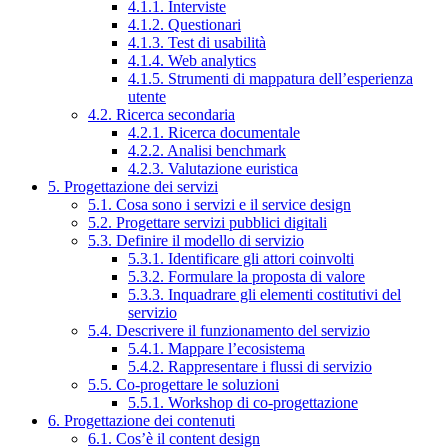
4.1.1. Interviste
4.1.2. Questionari
4.1.3. Test di usabilità
4.1.4. Web analytics
4.1.5. Strumenti di mappatura dell’esperienza
utente
4.2. Ricerca secondaria
4.2.1. Ricerca documentale
4.2.2. Analisi benchmark
4.2.3. Valutazione euristica
5. Progettazione dei servizi
5.1. Cosa sono i servizi e il service design
5.2. Progettare servizi pubblici digitali
5.3. Definire il modello di servizio
5.3.1. Identificare gli attori coinvolti
5.3.2. Formulare la proposta di valore
5.3.3. Inquadrare gli elementi costitutivi del
servizio
5.4. Descrivere il funzionamento del servizio
5.4.1. Mappare l’ecosistema
5.4.2. Rappresentare i flussi di servizio
5.5. Co-progettare le soluzioni
5.5.1. Workshop di co-progettazione
6. Progettazione dei contenuti
6.1. Cos’è il content design