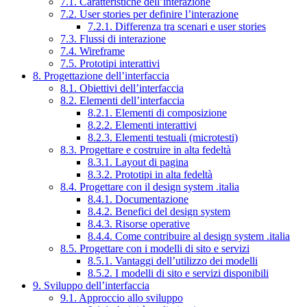
7.1. Caratteristiche dell’interazione
7.2. User stories per definire l’interazione
7.2.1. Differenza tra scenari e user stories
7.3. Flussi di interazione
7.4. Wireframe
7.5. Prototipi interattivi
8. Progettazione dell’interfaccia
8.1. Obiettivi dell’interfaccia
8.2. Elementi dell’interfaccia
8.2.1. Elementi di composizione
8.2.2. Elementi interattivi
8.2.3. Elementi testuali (microtesti)
8.3. Progettare e costruire in alta fedeltà
8.3.1. Layout di pagina
8.3.2. Prototipi in alta fedeltà
8.4. Progettare con il design system .italia
8.4.1. Documentazione
8.4.2. Benefici del design system
8.4.3. Risorse operative
8.4.4. Come contribuire al design system .italia
8.5. Progettare con i modelli di sito e servizi
8.5.1. Vantaggi dell’utilizzo dei modelli
8.5.2. I modelli di sito e servizi disponibili
9. Sviluppo dell’interfaccia
9.1. Approccio allo sviluppo