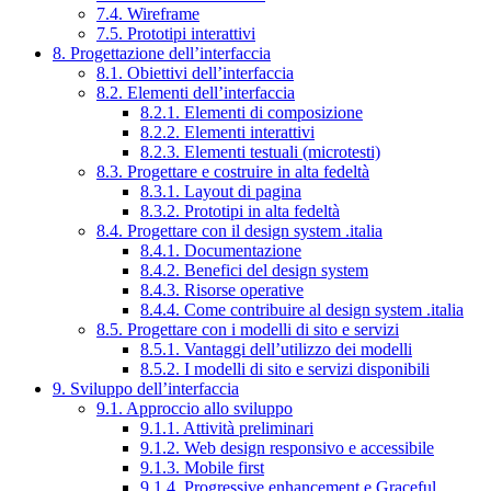
7.4. Wireframe
7.5. Prototipi interattivi
8. Progettazione dell’interfaccia
8.1. Obiettivi dell’interfaccia
8.2. Elementi dell’interfaccia
8.2.1. Elementi di composizione
8.2.2. Elementi interattivi
8.2.3. Elementi testuali (microtesti)
8.3. Progettare e costruire in alta fedeltà
8.3.1. Layout di pagina
8.3.2. Prototipi in alta fedeltà
8.4. Progettare con il design system .italia
8.4.1. Documentazione
8.4.2. Benefici del design system
8.4.3. Risorse operative
8.4.4. Come contribuire al design system .italia
8.5. Progettare con i modelli di sito e servizi
8.5.1. Vantaggi dell’utilizzo dei modelli
8.5.2. I modelli di sito e servizi disponibili
9. Sviluppo dell’interfaccia
9.1. Approccio allo sviluppo
9.1.1. Attività preliminari
9.1.2. Web design responsivo e accessibile
9.1.3. Mobile first
9.1.4. Progressive enhancement e Graceful