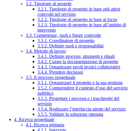
3.2. Tipologie di progetti
3.2.1. Tipologie di progetto in base agli attori
coinvolti nel servizio
3.2.2. Tipologie di progetto in base al focus
3.2.3. Tipologie di progetto in base all’ambito di
intervento
3.3. Competenze, ruoli e figure coinvolte
3.3.1. Coordinatore di progetto
3.3.2. Definire ruoli e responsabilità
3.4. Metodo di lavoro
3.4.1. Definire processi, strumenti e rituali
3.4.2. Curare la documentazione di progetto
3.4.3. Organizzare tavoli tecnici collaborativi
3.4.4. Prendere decisioni
3.5. Il processo progettuale
3.5.1. Organizzare il progetto e la sua gestione
3.5.2. Comprendere il contesto d’uso del servizio
pubblico
3.5.3. Progettare i processi e i
touchpoint
del
servizio
3.5.4. Realizzare l’interfaccia utente del servizio
3.5.5. Validare la soluzione ottenuta
4. Ricerca progettuale
4.1. Ricerca primaria
4.1.1. Interviste