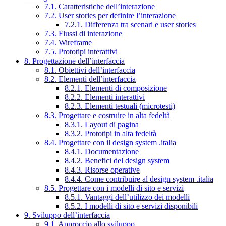
7.1. Caratteristiche dell’interazione
7.2. User stories per definire l’interazione
7.2.1. Differenza tra scenari e user stories
7.3. Flussi di interazione
7.4. Wireframe
7.5. Prototipi interattivi
8. Progettazione dell’interfaccia
8.1. Obiettivi dell’interfaccia
8.2. Elementi dell’interfaccia
8.2.1. Elementi di composizione
8.2.2. Elementi interattivi
8.2.3. Elementi testuali (microtesti)
8.3. Progettare e costruire in alta fedeltà
8.3.1. Layout di pagina
8.3.2. Prototipi in alta fedeltà
8.4. Progettare con il design system .italia
8.4.1. Documentazione
8.4.2. Benefici del design system
8.4.3. Risorse operative
8.4.4. Come contribuire al design system .italia
8.5. Progettare con i modelli di sito e servizi
8.5.1. Vantaggi dell’utilizzo dei modelli
8.5.2. I modelli di sito e servizi disponibili
9. Sviluppo dell’interfaccia
9.1. Approccio allo sviluppo