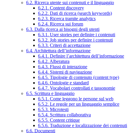
6.2. Ricerca utente sui contenuti e il linguaggio
6.2.1. Content discovery
6.2.2. Dati di ricerca (search keywords)
6.2.3. Ricerca tramite analytics
6.2.4. Ricerca sui forum
6.3. Dalla ricerca ai bisogni degli utenti
6.3.1. User stories per definire i contenuti
6.3.2. Job stories per definire i contenuti
6.3.3. Criteri di accettazione
6.4. Architettura dell’informazione
6.4.1. Definire l’architettura dell’informazione
6.4.2. Alberatura
6.4.3. Flussi di interazione
6.4.4. Sistemi di navigazione
6.4.5. Tipologie di contenuto (content type)
6.4.6. Ontologie e standard
6.4.7. Vocabolari controllati e tassonomie
6.5. Scrittura e linguaggio
6.5.1. Come leggono le persone sul web
6.5.2. Le regole per un linguaggio semplice
6.5.3. Microtesti
6.5.4. Scrittura collaborativa
6.5.5. Content critique
6.5.6. Traduzione e localizzazione dei contenuti
6.6. Documenti