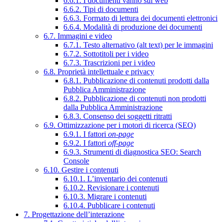
6.6.1. I documenti vanno sul web
6.6.2. Tipi di documenti
6.6.3. Formato di lettura dei documenti elettronici
6.6.4. Modalità di produzione dei documenti
6.7. Immagini e video
6.7.1. Testo alternativo (alt text) per le immagini
6.7.2. Sottotitoli per i video
6.7.3. Trascrizioni per i video
6.8. Proprietà intellettuale e privacy
6.8.1. Pubblicazione di contenuti prodotti dalla
Pubblica Amministrazione
6.8.2. Pubblicazione di contenuti non prodotti
dalla Pubblica Amministrazione
6.8.3. Consenso dei soggetti ritratti
6.9. Ottimizzazione per i motori di ricerca (SEO)
6.9.1. I fattori
on-page
6.9.2. I fattori
off-page
6.9.3. Strumenti di diagnostica SEO: Search
Console
6.10. Gestire i contenuti
6.10.1. L’inventario dei contenuti
6.10.2. Revisionare i contenuti
6.10.3. Migrare i contenuti
6.10.4. Pubblicare i contenuti
7. Progettazione dell’interazione