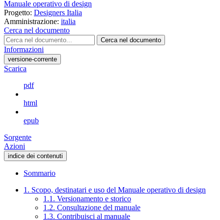
Manuale operativo di design
Progetto:
Designers Italia
Amministrazione:
italia
Cerca nel documento
Cerca nel documento
Informazioni
versione-corrente
Scarica
pdf
html
epub
Sorgente
Azioni
indice dei contenuti
Sommario
1. Scopo, destinatari e uso del Manuale operativo di design
1.1. Versionamento e storico
1.2. Consultazione del manuale
1.3. Contribuisci al manuale