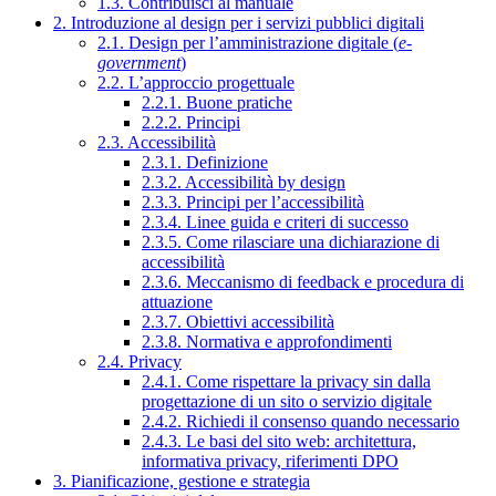
1.3. Contribuisci al manuale
2. Introduzione al design per i servizi pubblici digitali
2.1. Design per l’amministrazione digitale (
e-
government
)
2.2. L’approccio progettuale
2.2.1. Buone pratiche
2.2.2. Principi
2.3. Accessibilità
2.3.1. Definizione
2.3.2. Accessibilità by design
2.3.3. Principi per l’accessibilità
2.3.4. Linee guida e criteri di successo
2.3.5. Come rilasciare una dichiarazione di
accessibilità
2.3.6. Meccanismo di feedback e procedura di
attuazione
2.3.7. Obiettivi accessibilità
2.3.8. Normativa e approfondimenti
2.4. Privacy
2.4.1. Come rispettare la privacy sin dalla
progettazione di un sito o servizio digitale
2.4.2. Richiedi il consenso quando necessario
2.4.3. Le basi del sito web: architettura,
informativa privacy, riferimenti DPO
3. Pianificazione, gestione e strategia