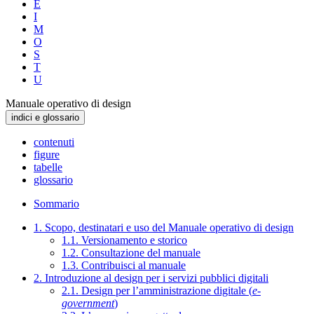
E
I
M
O
S
T
U
Manuale operativo di design
indici e glossario
contenuti
figure
tabelle
glossario
Sommario
1. Scopo, destinatari e uso del Manuale operativo di design
1.1. Versionamento e storico
1.2. Consultazione del manuale
1.3. Contribuisci al manuale
2. Introduzione al design per i servizi pubblici digitali
2.1. Design per l’amministrazione digitale (
e-
government
)