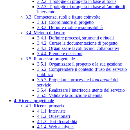
3.2.2. Tipologie di progetto in base al focus
3.2.3. Tipologie di progetto in base all’ambito di
intervento
3.3. Competenze, ruoli e figure coinvolte
3.3.1. Coordinatore di progetto
3.3.2. Definire ruoli e responsabilità
3.4. Metodo di lavoro
3.4.1. Definire processi, strumenti e rituali
3.4.2. Curare la documentazione di progetto
3.4.3. Organizzare tavoli tecnici collaborativi
3.4.4. Prendere decisioni
3.5. Il processo progettuale
3.5.1. Organizzare il progetto e la sua gestione
3.5.2. Comprendere il contesto d’uso del servizio
pubblico
3.5.3. Progettare i processi e i
touchpoint
del
servizio
3.5.4. Realizzare l’interfaccia utente del servizio
3.5.5. Validare la soluzione ottenuta
4. Ricerca progettuale
4.1. Ricerca primaria
4.1.1. Interviste
4.1.2. Questionari
4.1.3. Test di usabilità
4.1.4. Web analytics