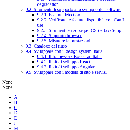
degradation
9.2. Strumenti di supporto allo sviluppo del software
9.2.1. Feature detection
9.2.2. Verificare le feature disponibili con Can I
use
9.2.3. Strumenti e risorse per CSS e JavaScript
9.2.4. Supporto browser
9.2.5. Misurare le prestazioni
9.3. Catalogo del riuso
9.4. Sviluppare con il design system .italia
9.4.1. Il framework Bootstrap Italia
9.4.2. Il kit di sviluppo React
9.4.3. Il kit di sviluppo Angular
9.5. Sviluppare con i modelli di sito e servizi
None
None
A
B
C
D
E
I
M