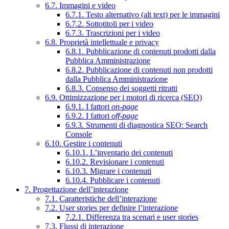
6.7. Immagini e video
6.7.1. Testo alternativo (alt text) per le immagini
6.7.2. Sottotitoli per i video
6.7.3. Trascrizioni per i video
6.8. Proprietà intellettuale e privacy
6.8.1. Pubblicazione di contenuti prodotti dalla
Pubblica Amministrazione
6.8.2. Pubblicazione di contenuti non prodotti
dalla Pubblica Amministrazione
6.8.3. Consenso dei soggetti ritratti
6.9. Ottimizzazione per i motori di ricerca (SEO)
6.9.1. I fattori
on-page
6.9.2. I fattori
off-page
6.9.3. Strumenti di diagnostica SEO: Search
Console
6.10. Gestire i contenuti
6.10.1. L’inventario dei contenuti
6.10.2. Revisionare i contenuti
6.10.3. Migrare i contenuti
6.10.4. Pubblicare i contenuti
7. Progettazione dell’interazione
7.1. Caratteristiche dell’interazione
7.2. User stories per definire l’interazione
7.2.1. Differenza tra scenari e user stories
7.3. Flussi di interazione