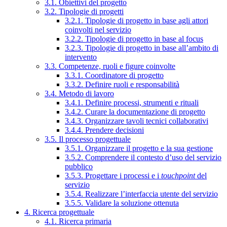
3.1. Obiettivi del progetto
3.2. Tipologie di progetti
3.2.1. Tipologie di progetto in base agli attori
coinvolti nel servizio
3.2.2. Tipologie di progetto in base al focus
3.2.3. Tipologie di progetto in base all’ambito di
intervento
3.3. Competenze, ruoli e figure coinvolte
3.3.1. Coordinatore di progetto
3.3.2. Definire ruoli e responsabilità
3.4. Metodo di lavoro
3.4.1. Definire processi, strumenti e rituali
3.4.2. Curare la documentazione di progetto
3.4.3. Organizzare tavoli tecnici collaborativi
3.4.4. Prendere decisioni
3.5. Il processo progettuale
3.5.1. Organizzare il progetto e la sua gestione
3.5.2. Comprendere il contesto d’uso del servizio
pubblico
3.5.3. Progettare i processi e i
touchpoint
del
servizio
3.5.4. Realizzare l’interfaccia utente del servizio
3.5.5. Validare la soluzione ottenuta
4. Ricerca progettuale
4.1. Ricerca primaria