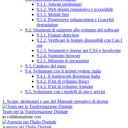
9.1.1. Attività preliminari
9.1.2. Web design responsivo e accessibile
9.1.3. Mobile first
9.1.4. Progressive enhancement e Graceful
degradation
9.2. Strumenti di supporto allo sviluppo del software
9.2.1. Feature detection
9.2.2. Verificare le feature disponibili con Can I
use
9.2.3. Strumenti e risorse per CSS e JavaScript
9.2.4. Supporto browser
9.2.5. Misurare le prestazioni
9.3. Catalogo del riuso
9.4. Sviluppare con il design system .italia
9.4.1. Il framework Bootstrap Italia
9.4.2. Il kit di sviluppo React
9.4.3. Il kit di sviluppo Angular
9.5. Sviluppare con i modelli di sito e servizi
1. Scopo, destinatari e uso del Manuale operativo di design
Team per la Trasformazione Digitale
in collaborazione con
Agenzia per l'Italia Digitale