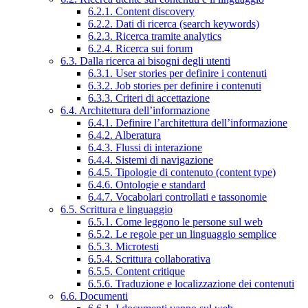
6.2.1. Content discovery
6.2.2. Dati di ricerca (search keywords)
6.2.3. Ricerca tramite analytics
6.2.4. Ricerca sui forum
6.3. Dalla ricerca ai bisogni degli utenti
6.3.1. User stories per definire i contenuti
6.3.2. Job stories per definire i contenuti
6.3.3. Criteri di accettazione
6.4. Architettura dell’informazione
6.4.1. Definire l’architettura dell’informazione
6.4.2. Alberatura
6.4.3. Flussi di interazione
6.4.4. Sistemi di navigazione
6.4.5. Tipologie di contenuto (content type)
6.4.6. Ontologie e standard
6.4.7. Vocabolari controllati e tassonomie
6.5. Scrittura e linguaggio
6.5.1. Come leggono le persone sul web
6.5.2. Le regole per un linguaggio semplice
6.5.3. Microtesti
6.5.4. Scrittura collaborativa
6.5.5. Content critique
6.5.6. Traduzione e localizzazione dei contenuti
6.6. Documenti