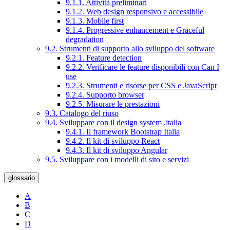
9.1.1. Attività preliminari
9.1.2. Web design responsivo e accessibile
9.1.3. Mobile first
9.1.4. Progressive enhancement e Graceful
degradation
9.2. Strumenti di supporto allo sviluppo del software
9.2.1. Feature detection
9.2.2. Verificare le feature disponibili con Can I
use
9.2.3. Strumenti e risorse per CSS e JavaScript
9.2.4. Supporto browser
9.2.5. Misurare le prestazioni
9.3. Catalogo del riuso
9.4. Sviluppare con il design system .italia
9.4.1. Il framework Bootstrap Italia
9.4.2. Il kit di sviluppo React
9.4.3. Il kit di sviluppo Angular
9.5. Sviluppare con i modelli di sito e servizi
glossario
A
B
C
D