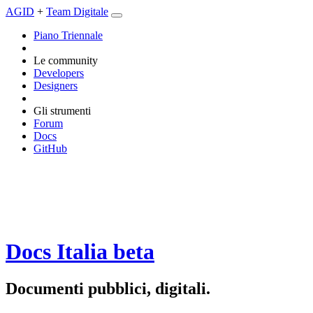
AGID
+
Team Digitale
Piano Triennale
Le community
Developers
Designers
Gli strumenti
Forum
Docs
GitHub
Docs Italia
beta
Documenti pubblici, digitali.