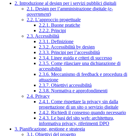
2. Introduzione al design per i servizi pubblici digitali
2.1. Design per l’amministrazione digitale (
e-
government
)
2.2. L’approccio progettuale
2.2.1. Buone pratiche
2.2.2. Principi
2.3. Accessibilità
2.3.1. Definizione
2.3.2. Accessibilità by design
2.3.3. Principi per l’accessibilità
2.3.4. Linee guida e criteri di successo
2.3.5. Come rilasciare una dichiarazione di
accessibilità
2.3.6. Meccanismo di feedback e procedura di
attuazione
2.3.7. Obiettivi accessibilità
2.3.8. Normativa e approfondimenti
2.4. Privacy
2.4.1. Come rispettare la privacy sin dalla
progettazione di un sito o servizio digitale
2.4.2. Richiedi il consenso quando necessario
2.4.3. Le basi del sito web: architettura,
informativa privacy, riferimenti DPO
3. Pianificazione, gestione e strategia
3.1. Obiettivi del progetto