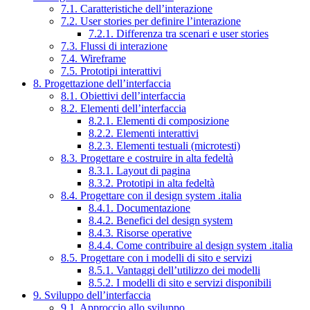
7.1. Caratteristiche dell’interazione
7.2. User stories per definire l’interazione
7.2.1. Differenza tra scenari e user stories
7.3. Flussi di interazione
7.4. Wireframe
7.5. Prototipi interattivi
8. Progettazione dell’interfaccia
8.1. Obiettivi dell’interfaccia
8.2. Elementi dell’interfaccia
8.2.1. Elementi di composizione
8.2.2. Elementi interattivi
8.2.3. Elementi testuali (microtesti)
8.3. Progettare e costruire in alta fedeltà
8.3.1. Layout di pagina
8.3.2. Prototipi in alta fedeltà
8.4. Progettare con il design system .italia
8.4.1. Documentazione
8.4.2. Benefici del design system
8.4.3. Risorse operative
8.4.4. Come contribuire al design system .italia
8.5. Progettare con i modelli di sito e servizi
8.5.1. Vantaggi dell’utilizzo dei modelli
8.5.2. I modelli di sito e servizi disponibili
9. Sviluppo dell’interfaccia
9.1. Approccio allo sviluppo