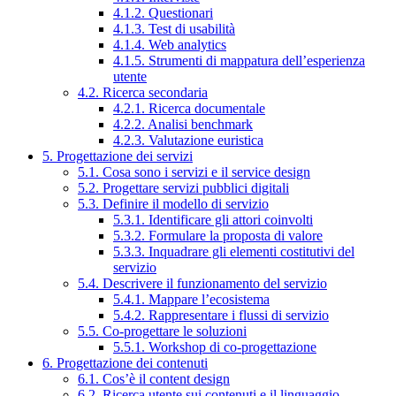
4.1.2. Questionari
4.1.3. Test di usabilità
4.1.4. Web analytics
4.1.5. Strumenti di mappatura dell’esperienza
utente
4.2. Ricerca secondaria
4.2.1. Ricerca documentale
4.2.2. Analisi benchmark
4.2.3. Valutazione euristica
5. Progettazione dei servizi
5.1. Cosa sono i servizi e il service design
5.2. Progettare servizi pubblici digitali
5.3. Definire il modello di servizio
5.3.1. Identificare gli attori coinvolti
5.3.2. Formulare la proposta di valore
5.3.3. Inquadrare gli elementi costitutivi del
servizio
5.4. Descrivere il funzionamento del servizio
5.4.1. Mappare l’ecosistema
5.4.2. Rappresentare i flussi di servizio
5.5. Co-progettare le soluzioni
5.5.1. Workshop di co-progettazione
6. Progettazione dei contenuti
6.1. Cos’è il content design
6.2. Ricerca utente sui contenuti e il linguaggio