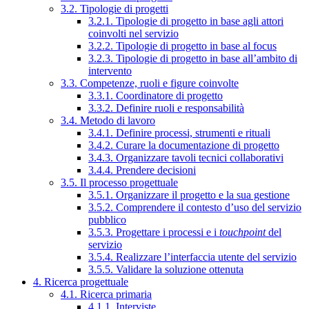
3.2. Tipologie di progetti
3.2.1. Tipologie di progetto in base agli attori
coinvolti nel servizio
3.2.2. Tipologie di progetto in base al focus
3.2.3. Tipologie di progetto in base all’ambito di
intervento
3.3. Competenze, ruoli e figure coinvolte
3.3.1. Coordinatore di progetto
3.3.2. Definire ruoli e responsabilità
3.4. Metodo di lavoro
3.4.1. Definire processi, strumenti e rituali
3.4.2. Curare la documentazione di progetto
3.4.3. Organizzare tavoli tecnici collaborativi
3.4.4. Prendere decisioni
3.5. Il processo progettuale
3.5.1. Organizzare il progetto e la sua gestione
3.5.2. Comprendere il contesto d’uso del servizio
pubblico
3.5.3. Progettare i processi e i
touchpoint
del
servizio
3.5.4. Realizzare l’interfaccia utente del servizio
3.5.5. Validare la soluzione ottenuta
4. Ricerca progettuale
4.1. Ricerca primaria
4.1.1. Interviste