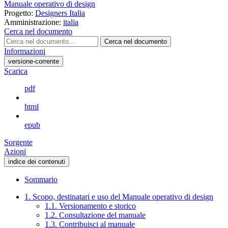
Manuale operativo di design
Progetto:
Designers Italia
Amministrazione:
italia
Cerca nel documento
Cerca nel documento
Informazioni
versione-corrente
Scarica
pdf
html
epub
Sorgente
Azioni
indice dei contenuti
Sommario
1. Scopo, destinatari e uso del Manuale operativo di design
1.1. Versionamento e storico
1.2. Consultazione del manuale
1.3. Contribuisci al manuale