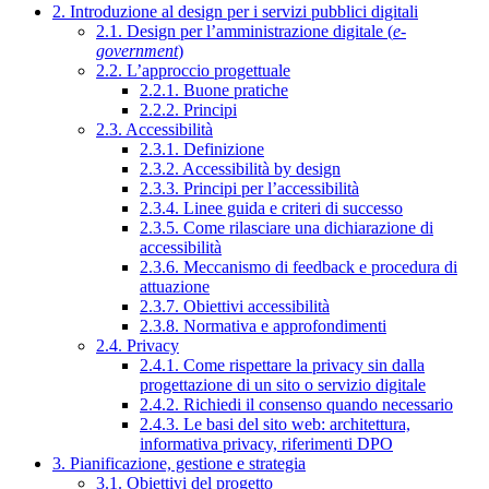
2. Introduzione al design per i servizi pubblici digitali
2.1. Design per l’amministrazione digitale (
e-
government
)
2.2. L’approccio progettuale
2.2.1. Buone pratiche
2.2.2. Principi
2.3. Accessibilità
2.3.1. Definizione
2.3.2. Accessibilità by design
2.3.3. Principi per l’accessibilità
2.3.4. Linee guida e criteri di successo
2.3.5. Come rilasciare una dichiarazione di
accessibilità
2.3.6. Meccanismo di feedback e procedura di
attuazione
2.3.7. Obiettivi accessibilità
2.3.8. Normativa e approfondimenti
2.4. Privacy
2.4.1. Come rispettare la privacy sin dalla
progettazione di un sito o servizio digitale
2.4.2. Richiedi il consenso quando necessario
2.4.3. Le basi del sito web: architettura,
informativa privacy, riferimenti DPO
3. Pianificazione, gestione e strategia
3.1. Obiettivi del progetto