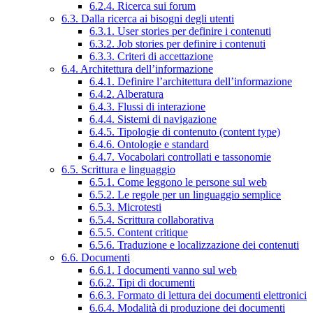
6.2.4. Ricerca sui forum
6.3. Dalla ricerca ai bisogni degli utenti
6.3.1. User stories per definire i contenuti
6.3.2. Job stories per definire i contenuti
6.3.3. Criteri di accettazione
6.4. Architettura dell’informazione
6.4.1. Definire l’architettura dell’informazione
6.4.2. Alberatura
6.4.3. Flussi di interazione
6.4.4. Sistemi di navigazione
6.4.5. Tipologie di contenuto (content type)
6.4.6. Ontologie e standard
6.4.7. Vocabolari controllati e tassonomie
6.5. Scrittura e linguaggio
6.5.1. Come leggono le persone sul web
6.5.2. Le regole per un linguaggio semplice
6.5.3. Microtesti
6.5.4. Scrittura collaborativa
6.5.5. Content critique
6.5.6. Traduzione e localizzazione dei contenuti
6.6. Documenti
6.6.1. I documenti vanno sul web
6.6.2. Tipi di documenti
6.6.3. Formato di lettura dei documenti elettronici
6.6.4. Modalità di produzione dei documenti