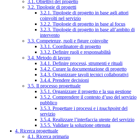
3.1. Obiettivi del progetto
3.2. Tipologie di progetti
3.2.1. Tipologie di progetto in base agli attori
coinvolti nel servizio
3.2.2. Tipologie di progetto in base al focus
3.2.3. Tipologie di progetto in base all’ambito di
intervento
3.3. Competenze, ruoli e figure coinvolte
3.3.1. Coordinatore di progetto
3.3.2. Definire ruoli e responsabilità
3.4. Metodo di lavoro
3.4.1. Definire processi, strumenti e rituali
3.4.2. Curare la documentazione di progetto
3.4.3. Organizzare tavoli tecnici collaborativi
3.4.4. Prendere decisioni
3.5. Il processo progettuale
3.5.1. Organizzare il progetto e la sua gestione
3.5.2. Comprendere il contesto d’uso del servizio
pubblico
3.5.3. Progettare i processi e i
touchpoint
del
servizio
3.5.4. Realizzare l’interfaccia utente del servizio
3.5.5. Validare la soluzione ottenuta
4. Ricerca progettuale
4.1. Ricerca primaria