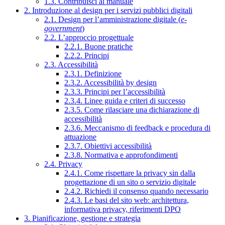
1.3. Contribuisci al manuale
2. Introduzione al design per i servizi pubblici digitali
2.1. Design per l’amministrazione digitale (
e-
government
)
2.2. L’approccio progettuale
2.2.1. Buone pratiche
2.2.2. Principi
2.3. Accessibilità
2.3.1. Definizione
2.3.2. Accessibilità by design
2.3.3. Principi per l’accessibilità
2.3.4. Linee guida e criteri di successo
2.3.5. Come rilasciare una dichiarazione di
accessibilità
2.3.6. Meccanismo di feedback e procedura di
attuazione
2.3.7. Obiettivi accessibilità
2.3.8. Normativa e approfondimenti
2.4. Privacy
2.4.1. Come rispettare la privacy sin dalla
progettazione di un sito o servizio digitale
2.4.2. Richiedi il consenso quando necessario
2.4.3. Le basi del sito web: architettura,
informativa privacy, riferimenti DPO
3. Pianificazione, gestione e strategia