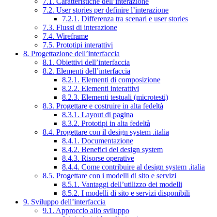
7.1. Caratteristiche dell’interazione
7.2. User stories per definire l’interazione
7.2.1. Differenza tra scenari e user stories
7.3. Flussi di interazione
7.4. Wireframe
7.5. Prototipi interattivi
8. Progettazione dell’interfaccia
8.1. Obiettivi dell’interfaccia
8.2. Elementi dell’interfaccia
8.2.1. Elementi di composizione
8.2.2. Elementi interattivi
8.2.3. Elementi testuali (microtesti)
8.3. Progettare e costruire in alta fedeltà
8.3.1. Layout di pagina
8.3.2. Prototipi in alta fedeltà
8.4. Progettare con il design system .italia
8.4.1. Documentazione
8.4.2. Benefici del design system
8.4.3. Risorse operative
8.4.4. Come contribuire al design system .italia
8.5. Progettare con i modelli di sito e servizi
8.5.1. Vantaggi dell’utilizzo dei modelli
8.5.2. I modelli di sito e servizi disponibili
9. Sviluppo dell’interfaccia
9.1. Approccio allo sviluppo