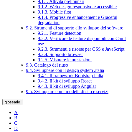
9.1.1. Attività preliminari
9.1.2. Web design responsivo e accessibile
9.1.3. Mobile first
9.1.4. Progressive enhancement e Graceful
degradation
9.2. Strumenti di supporto allo sviluppo del software
9.2.1. Feature detection
9.2.2. Verificare le feature disponibili con Can I
use
9.2.3. Strumenti e risorse per CSS e JavaScript
9.2.4. Supporto browser
9.2.5. Misurare le prestazioni
9.3. Catalogo del riuso
9.4. Sviluppare con il design system .italia
9.4.1. Il framework Bootstrap Italia
9.4.2. Il kit di sviluppo React
9.4.3. Il kit di sviluppo Angular
9.5. Sviluppare con i modelli di sito e servizi
glossario
A
B
C
D