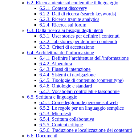
6.2. Ricerca utente sui contenuti e il linguaggio
6.2.1. Content discovery
6.2.2. Dati di ricerca (search keywords)
6.2.3. Ricerca tramite analytics
6.2.4. Ricerca sui forum
6.3. Dalla ricerca ai bisogni degli utenti
6.3.1. User stories per definire i contenuti
6.3.2. Job stories per definire i contenuti
6.3.3. Criteri di accettazione
6.4. Architettura dell’informazione
6.4.1. Definire l’architettura dell’informazione
6.4.2. Alberatura
6.4.3. Flussi di interazione
6.4.4. Sistemi di navigazione
6.4.5. Tipologie di contenuto (content type)
6.4.6. Ontologie e standard
6.4.7. Vocabolari controllati e tassonomie
6.5. Scrittura e linguaggio
6.5.1. Come leggono le persone sul web
6.5.2. Le regole per un linguaggio semplice
6.5.3. Microtesti
6.5.4. Scrittura collaborativa
6.5.5. Content critique
6.5.6. Traduzione e localizzazione dei contenuti
6.6. Documenti