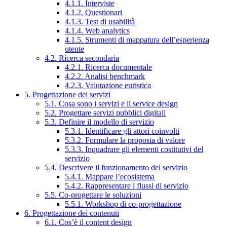
4.1.1. Interviste
4.1.2. Questionari
4.1.3. Test di usabilità
4.1.4. Web analytics
4.1.5. Strumenti di mappatura dell’esperienza
utente
4.2. Ricerca secondaria
4.2.1. Ricerca documentale
4.2.2. Analisi benchmark
4.2.3. Valutazione euristica
5. Progettazione dei servizi
5.1. Cosa sono i servizi e il service design
5.2. Progettare servizi pubblici digitali
5.3. Definire il modello di servizio
5.3.1. Identificare gli attori coinvolti
5.3.2. Formulare la proposta di valore
5.3.3. Inquadrare gli elementi costitutivi del
servizio
5.4. Descrivere il funzionamento del servizio
5.4.1. Mappare l’ecosistema
5.4.2. Rappresentare i flussi di servizio
5.5. Co-progettare le soluzioni
5.5.1. Workshop di co-progettazione
6. Progettazione dei contenuti
6.1. Cos’è il content design