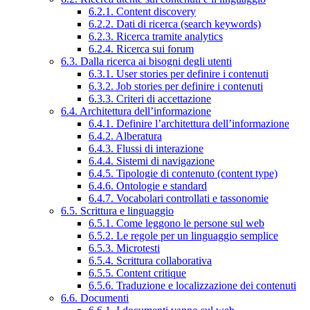
6.2.1. Content discovery
6.2.2. Dati di ricerca (search keywords)
6.2.3. Ricerca tramite analytics
6.2.4. Ricerca sui forum
6.3. Dalla ricerca ai bisogni degli utenti
6.3.1. User stories per definire i contenuti
6.3.2. Job stories per definire i contenuti
6.3.3. Criteri di accettazione
6.4. Architettura dell’informazione
6.4.1. Definire l’architettura dell’informazione
6.4.2. Alberatura
6.4.3. Flussi di interazione
6.4.4. Sistemi di navigazione
6.4.5. Tipologie di contenuto (content type)
6.4.6. Ontologie e standard
6.4.7. Vocabolari controllati e tassonomie
6.5. Scrittura e linguaggio
6.5.1. Come leggono le persone sul web
6.5.2. Le regole per un linguaggio semplice
6.5.3. Microtesti
6.5.4. Scrittura collaborativa
6.5.5. Content critique
6.5.6. Traduzione e localizzazione dei contenuti
6.6. Documenti