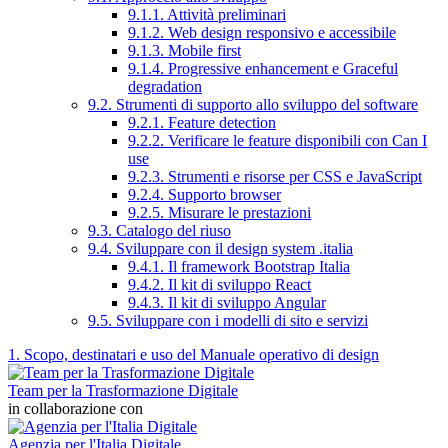
9.1.1. Attività preliminari
9.1.2. Web design responsivo e accessibile
9.1.3. Mobile first
9.1.4. Progressive enhancement e Graceful
degradation
9.2. Strumenti di supporto allo sviluppo del software
9.2.1. Feature detection
9.2.2. Verificare le feature disponibili con Can I
use
9.2.3. Strumenti e risorse per CSS e JavaScript
9.2.4. Supporto browser
9.2.5. Misurare le prestazioni
9.3. Catalogo del riuso
9.4. Sviluppare con il design system .italia
9.4.1. Il framework Bootstrap Italia
9.4.2. Il kit di sviluppo React
9.4.3. Il kit di sviluppo Angular
9.5. Sviluppare con i modelli di sito e servizi
1. Scopo, destinatari e uso del Manuale operativo di design
Team per la Trasformazione Digitale
in collaborazione con
Agenzia per l'Italia Digitale