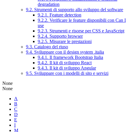
degradation
9.2. Strumenti di supporto allo sviluppo del software
9.2.1. Feature detection
9.2.2. Verificare le feature disponibili con Can I
use
9.2.3. Strumenti e risorse per CSS e JavaScript
9.2.4. Supporto browser
9.2.5. Misurare le prestazioni
9.3. Catalogo del riuso
9.4. Sviluppare con il design system .italia
9.4.1. Il framework Bootstrap Italia
9.4.2. Il kit di sviluppo React
9.4.3. Il kit di sviluppo Angular
9.5. Sviluppare con i modelli di sito e servizi
None
None
A
B
C
D
E
I
M