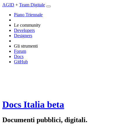
AGID
+
Team Digitale
Piano Triennale
Le community
Developers
Designers
Gli strumenti
Forum
Docs
GitHub
Docs Italia
beta
Documenti pubblici, digitali.