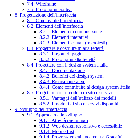
7.4. Wireframe
7.5. Prototipi interattivi
8. Progettazione dell’interfaccia
8.1. Obiettivi dell’interfaccia
8.2. Elementi dell’interfaccia
8.2.1. Elementi di composizione
8.2.2. Elementi interattivi
8.2.3. Elementi testuali (microtesti)
8.3. Progettare e costruire in alta fedeltà
8.3.1. Layout di pagina
8.3.2. Prototipi in alta fedeltà
8.4. Progettare con il design system .italia
8.4.1. Documentazione
8.4.2. Benefici del design system
8.4.3. Risorse operative
8.4.4. Come contribuire al design system .italia
8.5. Progettare con i modelli di sito e servizi
8.5.1. Vantaggi dell’utilizzo dei modelli
8.5.2. I modelli di sito e servizi disponibili
9. Sviluppo dell’interfaccia
9.1. Approccio allo sviluppo
9.1.1. Attività preliminari
9.1.2. Web design responsivo e accessibile
9.1.3. Mobile first
9.1.4. Progressive enhancement e Graceful