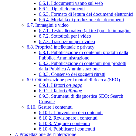
6.6.1. I documenti vanno sul web
6.6.2. Tipi di documenti
6.6.3. Formato di lettura dei documenti elettronici
6.6.4. Modalità di produzione dei documenti
6.7. Immagini e video
6.7.1. Testo alternativo (alt text) per le immagini
6.7.2. Sottotitoli per i video
6.7.3. Trascrizioni per i video
6.8. Proprietà intellettuale e privacy
6.8.1. Pubblicazione di contenuti prodotti dalla
Pubblica Amministrazione
6.8.2. Pubblicazione di contenuti non prodotti
dalla Pubblica Amministrazione
6.8.3. Consenso dei soggetti ritratti
6.9. Ottimizzazione per i motori di ricerca (SEO)
6.9.1. I fattori
on-page
6.9.2. I fattori
off-page
6.9.3. Strumenti di diagnostica SEO: Search
Console
6.10. Gestire i contenuti
6.10.1. L’inventario dei contenuti
6.10.2. Revisionare i contenuti
6.10.3. Migrare i contenuti
6.10.4. Pubblicare i contenuti
7. Progettazione dell’interazione