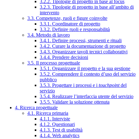
3.2.2. Tipologie di progetto in base al focus
3.2.3. Tipologie di progetto in base all’ambito di
intervento
3.3. Competenze, ruoli e figure coinvolte
3.3.1. Coordinatore di progetto
3.3.2. Definire ruoli e responsabilità
3.4. Metodo di lavoro
3.4.1. Definire processi, strumenti e rituali
3.4.2. Curare la documentazione di progetto
3.4.3. Organizzare tavoli tecnici collaborativi
3.4.4. Prendere decisioni
3.5. Il processo progettuale
3.5.1. Organizzare il progetto e la sua gestione
3.5.2. Comprendere il contesto d’uso del servizio
pubblico
3.5.3. Progettare i processi e i
touchpoint
del
servizio
3.5.4. Realizzare l’interfaccia utente del servizio
3.5.5. Validare la soluzione ottenuta
4. Ricerca progettuale
4.1. Ricerca primaria
4.1.1. Interviste
4.1.2. Questionari
4.1.3. Test di usabilità
4.1.4. Web analytics