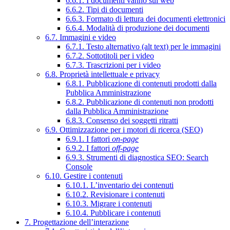
6.6.1. I documenti vanno sul web
6.6.2. Tipi di documenti
6.6.3. Formato di lettura dei documenti elettronici
6.6.4. Modalità di produzione dei documenti
6.7. Immagini e video
6.7.1. Testo alternativo (alt text) per le immagini
6.7.2. Sottotitoli per i video
6.7.3. Trascrizioni per i video
6.8. Proprietà intellettuale e privacy
6.8.1. Pubblicazione di contenuti prodotti dalla
Pubblica Amministrazione
6.8.2. Pubblicazione di contenuti non prodotti
dalla Pubblica Amministrazione
6.8.3. Consenso dei soggetti ritratti
6.9. Ottimizzazione per i motori di ricerca (SEO)
6.9.1. I fattori
on-page
6.9.2. I fattori
off-page
6.9.3. Strumenti di diagnostica SEO: Search
Console
6.10. Gestire i contenuti
6.10.1. L’inventario dei contenuti
6.10.2. Revisionare i contenuti
6.10.3. Migrare i contenuti
6.10.4. Pubblicare i contenuti
7. Progettazione dell’interazione