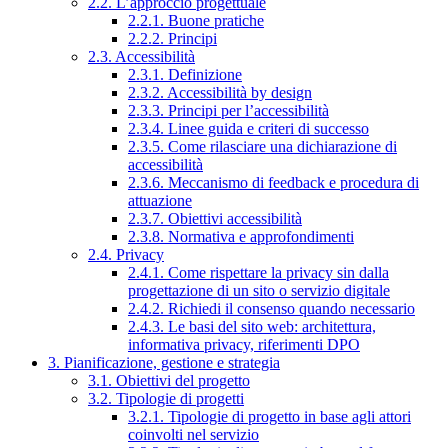
2.2. L’approccio progettuale
2.2.1. Buone pratiche
2.2.2. Principi
2.3. Accessibilità
2.3.1. Definizione
2.3.2. Accessibilità by design
2.3.3. Principi per l’accessibilità
2.3.4. Linee guida e criteri di successo
2.3.5. Come rilasciare una dichiarazione di
accessibilità
2.3.6. Meccanismo di feedback e procedura di
attuazione
2.3.7. Obiettivi accessibilità
2.3.8. Normativa e approfondimenti
2.4. Privacy
2.4.1. Come rispettare la privacy sin dalla
progettazione di un sito o servizio digitale
2.4.2. Richiedi il consenso quando necessario
2.4.3. Le basi del sito web: architettura,
informativa privacy, riferimenti DPO
3. Pianificazione, gestione e strategia
3.1. Obiettivi del progetto
3.2. Tipologie di progetti
3.2.1. Tipologie di progetto in base agli attori
coinvolti nel servizio