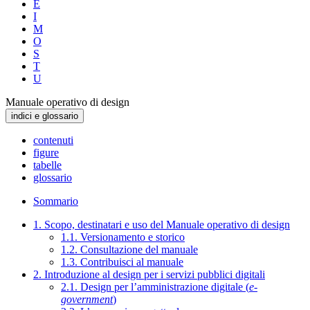
E
I
M
O
S
T
U
Manuale operativo di design
indici e glossario
contenuti
figure
tabelle
glossario
Sommario
1. Scopo, destinatari e uso del Manuale operativo di design
1.1. Versionamento e storico
1.2. Consultazione del manuale
1.3. Contribuisci al manuale
2. Introduzione al design per i servizi pubblici digitali
2.1. Design per l’amministrazione digitale (
e-
government
)