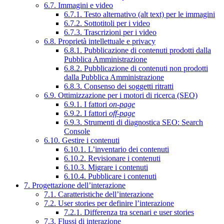
6.7. Immagini e video
6.7.1. Testo alternativo (alt text) per le immagini
6.7.2. Sottotitoli per i video
6.7.3. Trascrizioni per i video
6.8. Proprietà intellettuale e privacy
6.8.1. Pubblicazione di contenuti prodotti dalla
Pubblica Amministrazione
6.8.2. Pubblicazione di contenuti non prodotti
dalla Pubblica Amministrazione
6.8.3. Consenso dei soggetti ritratti
6.9. Ottimizzazione per i motori di ricerca (SEO)
6.9.1. I fattori
on-page
6.9.2. I fattori
off-page
6.9.3. Strumenti di diagnostica SEO: Search
Console
6.10. Gestire i contenuti
6.10.1. L’inventario dei contenuti
6.10.2. Revisionare i contenuti
6.10.3. Migrare i contenuti
6.10.4. Pubblicare i contenuti
7. Progettazione dell’interazione
7.1. Caratteristiche dell’interazione
7.2. User stories per definire l’interazione
7.2.1. Differenza tra scenari e user stories
7.3. Flussi di interazione