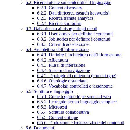
6.2. Ricerca utente sui contenuti e il linguaggio
6.2.1. Content discovery
6.2.2. Dati di ricerca (search keywords)
6.2.3. Ricerca tramite analytics
6.2.4. Ricerca sui forum
6.3. Dalla ricerca ai bisogni degli utenti
6.3.1. User stories per definire i contenuti
6.3.2. Job stories per definire i contenuti
6.3.3. Criteri di accettazione
6.4. Architettura dell’informazione
6.4.1. Definire l’architettura dell’informazione
6.4.2. Alberatura
6.4.3. Flussi di interazione
6.4.4. Sistemi di navigazione
6.4.5. Tipologie di contenuto (content type)
6.4.6. Ontologie e standard
6.4.7. Vocabolari controllati e tassonomie
6.5. Scrittura e linguaggio
6.5.1. Come leggono le persone sul web
6.5.2. Le regole per un linguaggio semplice
6.5.3. Microtesti
6.5.4. Scrittura collaborativa
6.5.5. Content critique
6.5.6. Traduzione e localizzazione dei contenuti
6.6. Documenti