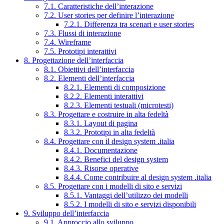
7.1. Caratteristiche dell’interazione
7.2. User stories per definire l’interazione
7.2.1. Differenza tra scenari e user stories
7.3. Flussi di interazione
7.4. Wireframe
7.5. Prototipi interattivi
8. Progettazione dell’interfaccia
8.1. Obiettivi dell’interfaccia
8.2. Elementi dell’interfaccia
8.2.1. Elementi di composizione
8.2.2. Elementi interattivi
8.2.3. Elementi testuali (microtesti)
8.3. Progettare e costruire in alta fedeltà
8.3.1. Layout di pagina
8.3.2. Prototipi in alta fedeltà
8.4. Progettare con il design system .italia
8.4.1. Documentazione
8.4.2. Benefici del design system
8.4.3. Risorse operative
8.4.4. Come contribuire al design system .italia
8.5. Progettare con i modelli di sito e servizi
8.5.1. Vantaggi dell’utilizzo dei modelli
8.5.2. I modelli di sito e servizi disponibili
9. Sviluppo dell’interfaccia
9.1. Approccio allo sviluppo