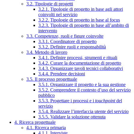
3.2. Tipologie di progetti
3.2.1. Tipologie di progetto in base agli attori
coinvolti nel servizio
3.2.2. Tipologie di progetto in base al focus
3.2.3. Tipologie di progetto in base all’ambito di
intervento
3.3. Competenze, ruoli e figure coinvolte
3.3.1. Coordinatore di progetto
3.3.2. Definire ruoli e responsabilità
3.4. Metodo di lavoro
3.4.1. Definire processi, strumenti e rituali
3.4.2. Curare la documentazione di progetto
3.4.3. Organizzare tavoli tecnici collaborativi
3.4.4. Prendere decisioni
3.5. Il processo progettuale
3.5.1. Organizzare il progetto e la sua gestione
3.5.2. Comprendere il contesto d’uso del servizio
pubblico
3.5.3. Progettare i processi e i
touchpoint
del
servizio
3.5.4. Realizzare l’interfaccia utente del servizio
3.5.5. Validare la soluzione ottenuta
4. Ricerca progettuale
4.1. Ricerca primaria
4.1.1. Interviste