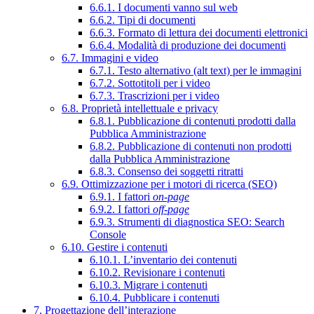
6.6.1. I documenti vanno sul web
6.6.2. Tipi di documenti
6.6.3. Formato di lettura dei documenti elettronici
6.6.4. Modalità di produzione dei documenti
6.7. Immagini e video
6.7.1. Testo alternativo (alt text) per le immagini
6.7.2. Sottotitoli per i video
6.7.3. Trascrizioni per i video
6.8. Proprietà intellettuale e privacy
6.8.1. Pubblicazione di contenuti prodotti dalla
Pubblica Amministrazione
6.8.2. Pubblicazione di contenuti non prodotti
dalla Pubblica Amministrazione
6.8.3. Consenso dei soggetti ritratti
6.9. Ottimizzazione per i motori di ricerca (SEO)
6.9.1. I fattori
on-page
6.9.2. I fattori
off-page
6.9.3. Strumenti di diagnostica SEO: Search
Console
6.10. Gestire i contenuti
6.10.1. L’inventario dei contenuti
6.10.2. Revisionare i contenuti
6.10.3. Migrare i contenuti
6.10.4. Pubblicare i contenuti
7. Progettazione dell’interazione