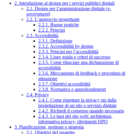
2. Introduzione al design per i servizi pubblici digitali
2.1. Design per l’amministrazione digitale (
e-
government
)
2.2. L’approccio progettuale
2.2.1. Buone pratiche
2.2.2. Principi
2.3. Accessibilità
2.3.1. Definizione
2.3.2. Accessibilità by design
2.3.3. Principi per l’accessibilità
2.3.4. Linee guida e criteri di successo
2.3.5. Come rilasciare una dichiarazione di
accessibilità
2.3.6. Meccanismo di feedback e procedura di
attuazione
2.3.7. Obiettivi accessibilità
2.3.8. Normativa e approfondimenti
2.4. Privacy
2.4.1. Come rispettare la privacy sin dalla
progettazione di un sito o servizio digitale
2.4.2. Richiedi il consenso quando necessario
2.4.3. Le basi del sito web: architettura,
informativa privacy, riferimenti DPO
3. Pianificazione, gestione e strategia
3.1. Obiettivi del progetto