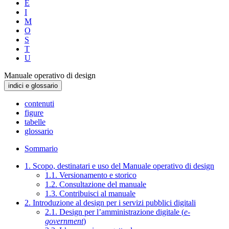
E
I
M
O
S
T
U
Manuale operativo di design
indici e glossario
contenuti
figure
tabelle
glossario
Sommario
1. Scopo, destinatari e uso del Manuale operativo di design
1.1. Versionamento e storico
1.2. Consultazione del manuale
1.3. Contribuisci al manuale
2. Introduzione al design per i servizi pubblici digitali
2.1. Design per l’amministrazione digitale (
e-
government
)