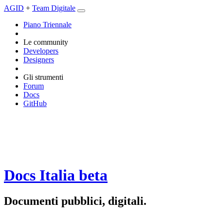
AGID
+
Team Digitale
Piano Triennale
Le community
Developers
Designers
Gli strumenti
Forum
Docs
GitHub
Docs Italia
beta
Documenti pubblici, digitali.