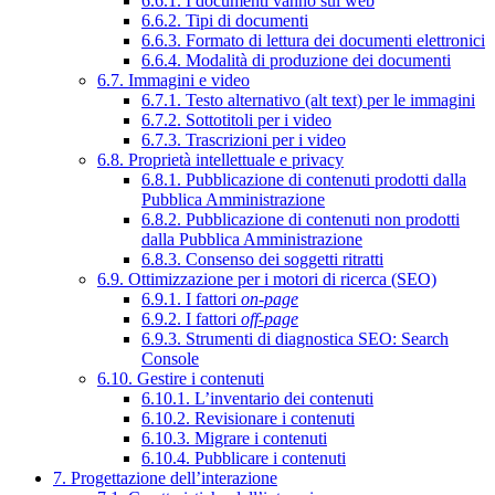
6.6.1. I documenti vanno sul web
6.6.2. Tipi di documenti
6.6.3. Formato di lettura dei documenti elettronici
6.6.4. Modalità di produzione dei documenti
6.7. Immagini e video
6.7.1. Testo alternativo (alt text) per le immagini
6.7.2. Sottotitoli per i video
6.7.3. Trascrizioni per i video
6.8. Proprietà intellettuale e privacy
6.8.1. Pubblicazione di contenuti prodotti dalla
Pubblica Amministrazione
6.8.2. Pubblicazione di contenuti non prodotti
dalla Pubblica Amministrazione
6.8.3. Consenso dei soggetti ritratti
6.9. Ottimizzazione per i motori di ricerca (SEO)
6.9.1. I fattori
on-page
6.9.2. I fattori
off-page
6.9.3. Strumenti di diagnostica SEO: Search
Console
6.10. Gestire i contenuti
6.10.1. L’inventario dei contenuti
6.10.2. Revisionare i contenuti
6.10.3. Migrare i contenuti
6.10.4. Pubblicare i contenuti
7. Progettazione dell’interazione