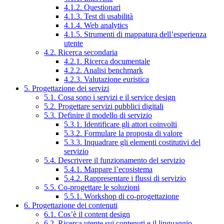
4.1.2. Questionari
4.1.3. Test di usabilità
4.1.4. Web analytics
4.1.5. Strumenti di mappatura dell’esperienza
utente
4.2. Ricerca secondaria
4.2.1. Ricerca documentale
4.2.2. Analisi benchmark
4.2.3. Valutazione euristica
5. Progettazione dei servizi
5.1. Cosa sono i servizi e il service design
5.2. Progettare servizi pubblici digitali
5.3. Definire il modello di servizio
5.3.1. Identificare gli attori coinvolti
5.3.2. Formulare la proposta di valore
5.3.3. Inquadrare gli elementi costitutivi del
servizio
5.4. Descrivere il funzionamento del servizio
5.4.1. Mappare l’ecosistema
5.4.2. Rappresentare i flussi di servizio
5.5. Co-progettare le soluzioni
5.5.1. Workshop di co-progettazione
6. Progettazione dei contenuti
6.1. Cos’è il content design
6.2. Ricerca utente sui contenuti e il linguaggio