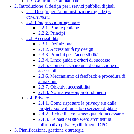
1.3. Contribuisci al manuale
2. Introduzione al design per i servizi pubblici digitali
2.1. Design per l’amministrazione digitale (
e-
government
)
2.2. L’approccio progettuale
2.2.1. Buone pratiche
2.2.2. Principi
2.3. Accessibilità
2.3.1. Definizione
2.3.2. Accessibilità by design
2.3.3. Principi per l’accessibilità
2.3.4. Linee guida e criteri di successo
2.3.5. Come rilasciare una dichiarazione di
accessibilità
2.3.6. Meccanismo di feedback e procedura di
attuazione
2.3.7. Obiettivi accessibilità
2.3.8. Normativa e approfondimenti
2.4. Privacy
2.4.1. Come rispettare la privacy sin dalla
progettazione di un sito o servizio digitale
2.4.2. Richiedi il consenso quando necessario
2.4.3. Le basi del sito web: architettura,
informativa privacy, riferimenti DPO
3. Pianificazione, gestione e strategia