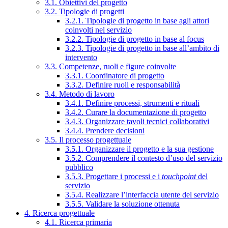
3.1. Obiettivi del progetto
3.2. Tipologie di progetti
3.2.1. Tipologie di progetto in base agli attori
coinvolti nel servizio
3.2.2. Tipologie di progetto in base al focus
3.2.3. Tipologie di progetto in base all’ambito di
intervento
3.3. Competenze, ruoli e figure coinvolte
3.3.1. Coordinatore di progetto
3.3.2. Definire ruoli e responsabilità
3.4. Metodo di lavoro
3.4.1. Definire processi, strumenti e rituali
3.4.2. Curare la documentazione di progetto
3.4.3. Organizzare tavoli tecnici collaborativi
3.4.4. Prendere decisioni
3.5. Il processo progettuale
3.5.1. Organizzare il progetto e la sua gestione
3.5.2. Comprendere il contesto d’uso del servizio
pubblico
3.5.3. Progettare i processi e i
touchpoint
del
servizio
3.5.4. Realizzare l’interfaccia utente del servizio
3.5.5. Validare la soluzione ottenuta
4. Ricerca progettuale
4.1. Ricerca primaria