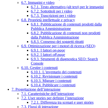
6.7. Immagini e video
6.7.1. Testo alternativo (alt text) per le immagini
6.7.2. Sottotitoli per i video
6.7.3. Trascrizioni per i video
6.8. Proprietà intellettuale e privacy
6.8.1. Pubblicazione di contenuti prodotti dalla
Pubblica Amministrazione
6.8.2. Pubblicazione di contenuti non prodotti
dalla Pubblica Amministrazione
6.8.3. Consenso dei soggetti ritratti
6.9. Ottimizzazione per i motori di ricerca (SEO)
6.9.1. I fattori
on-page
6.9.2. I fattori
off-page
6.9.3. Strumenti di diagnostica SEO: Search
Console
6.10. Gestire i contenuti
6.10.1. L’inventario dei contenuti
6.10.2. Revisionare i contenuti
6.10.3. Migrare i contenuti
6.10.4. Pubblicare i contenuti
7. Progettazione dell’interazione
7.1. Caratteristiche dell’interazione
7.2. User stories per definire l’interazione
7.2.1. Differenza tra scenari e user stories
7.3. Flussi di interazione