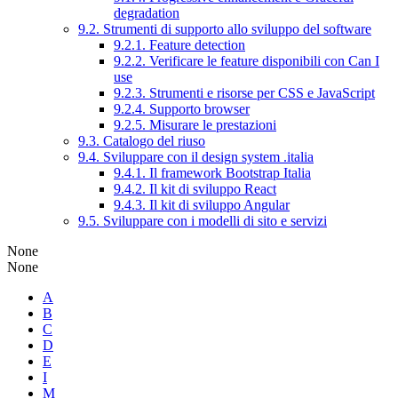
degradation
9.2. Strumenti di supporto allo sviluppo del software
9.2.1. Feature detection
9.2.2. Verificare le feature disponibili con Can I
use
9.2.3. Strumenti e risorse per CSS e JavaScript
9.2.4. Supporto browser
9.2.5. Misurare le prestazioni
9.3. Catalogo del riuso
9.4. Sviluppare con il design system .italia
9.4.1. Il framework Bootstrap Italia
9.4.2. Il kit di sviluppo React
9.4.3. Il kit di sviluppo Angular
9.5. Sviluppare con i modelli di sito e servizi
None
None
A
B
C
D
E
I
M