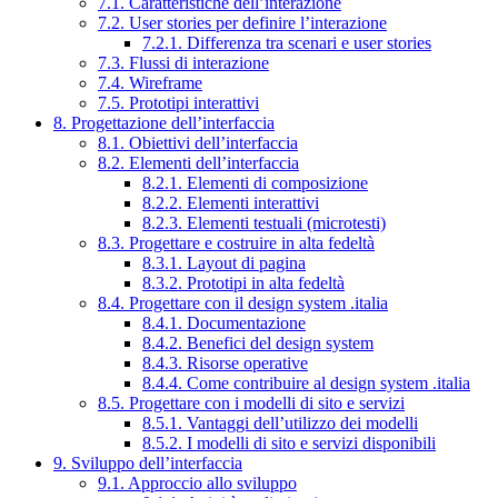
7.1. Caratteristiche dell’interazione
7.2. User stories per definire l’interazione
7.2.1. Differenza tra scenari e user stories
7.3. Flussi di interazione
7.4. Wireframe
7.5. Prototipi interattivi
8. Progettazione dell’interfaccia
8.1. Obiettivi dell’interfaccia
8.2. Elementi dell’interfaccia
8.2.1. Elementi di composizione
8.2.2. Elementi interattivi
8.2.3. Elementi testuali (microtesti)
8.3. Progettare e costruire in alta fedeltà
8.3.1. Layout di pagina
8.3.2. Prototipi in alta fedeltà
8.4. Progettare con il design system .italia
8.4.1. Documentazione
8.4.2. Benefici del design system
8.4.3. Risorse operative
8.4.4. Come contribuire al design system .italia
8.5. Progettare con i modelli di sito e servizi
8.5.1. Vantaggi dell’utilizzo dei modelli
8.5.2. I modelli di sito e servizi disponibili
9. Sviluppo dell’interfaccia
9.1. Approccio allo sviluppo