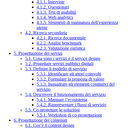
4.1.1. Interviste
4.1.2. Questionari
4.1.3. Test di usabilità
4.1.4. Web analytics
4.1.5. Strumenti di mappatura dell’esperienza
utente
4.2. Ricerca secondaria
4.2.1. Ricerca documentale
4.2.2. Analisi benchmark
4.2.3. Valutazione euristica
5. Progettazione dei servizi
5.1. Cosa sono i servizi e il service design
5.2. Progettare servizi pubblici digitali
5.3. Definire il modello di servizio
5.3.1. Identificare gli attori coinvolti
5.3.2. Formulare la proposta di valore
5.3.3. Inquadrare gli elementi costitutivi del
servizio
5.4. Descrivere il funzionamento del servizio
5.4.1. Mappare l’ecosistema
5.4.2. Rappresentare i flussi di servizio
5.5. Co-progettare le soluzioni
5.5.1. Workshop di co-progettazione
6. Progettazione dei contenuti
6.1. Cos’è il content design