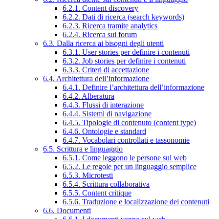
6.2.1. Content discovery
6.2.2. Dati di ricerca (search keywords)
6.2.3. Ricerca tramite analytics
6.2.4. Ricerca sui forum
6.3. Dalla ricerca ai bisogni degli utenti
6.3.1. User stories per definire i contenuti
6.3.2. Job stories per definire i contenuti
6.3.3. Criteri di accettazione
6.4. Architettura dell’informazione
6.4.1. Definire l’architettura dell’informazione
6.4.2. Alberatura
6.4.3. Flussi di interazione
6.4.4. Sistemi di navigazione
6.4.5. Tipologie di contenuto (content type)
6.4.6. Ontologie e standard
6.4.7. Vocabolari controllati e tassonomie
6.5. Scrittura e linguaggio
6.5.1. Come leggono le persone sul web
6.5.2. Le regole per un linguaggio semplice
6.5.3. Microtesti
6.5.4. Scrittura collaborativa
6.5.5. Content critique
6.5.6. Traduzione e localizzazione dei contenuti
6.6. Documenti