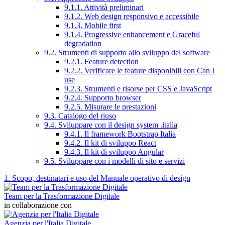
9.1.1. Attività preliminari
9.1.2. Web design responsivo e accessibile
9.1.3. Mobile first
9.1.4. Progressive enhancement e Graceful
degradation
9.2. Strumenti di supporto allo sviluppo del software
9.2.1. Feature detection
9.2.2. Verificare le feature disponibili con Can I
use
9.2.3. Strumenti e risorse per CSS e JavaScript
9.2.4. Supporto browser
9.2.5. Misurare le prestazioni
9.3. Catalogo del riuso
9.4. Sviluppare con il design system .italia
9.4.1. Il framework Bootstrap Italia
9.4.2. Il kit di sviluppo React
9.4.3. Il kit di sviluppo Angular
9.5. Sviluppare con i modelli di sito e servizi
1. Scopo, destinatari e uso del Manuale operativo di design
Team per la Trasformazione Digitale
in collaborazione con
Agenzia per l'Italia Digitale