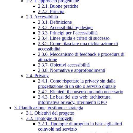
2.2. L’approccio progettuale
2.2.1. Buone pratiche
2.2.2. Principi
2.3. Accessibilità
2.3.1. Definizione
2.3.2. Accessibilità by design
2.3.3. Principi per l’accessibilità
2.3.4. Linee guida e criteri di successo
2.3.5. Come rilasciare una dichiarazione di
accessibilità
2.3.6. Meccanismo di feedback e procedura di
attuazione
2.3.7. Obiettivi accessibilità
2.3.8. Normativa e approfondimenti
2.4. Privacy
2.4.1. Come rispettare la privacy sin dalla
progettazione di un sito o servizio digitale
2.4.2. Richiedi il consenso quando necessario
2.4.3. Le basi del sito web: architettura,
informativa privacy, riferimenti DPO
3. Pianificazione, gestione e strategia
3.1. Obiettivi del progetto
3.2. Tipologie di progetti
3.2.1. Tipologie di progetto in base agli attori
coinvolti nel servizio