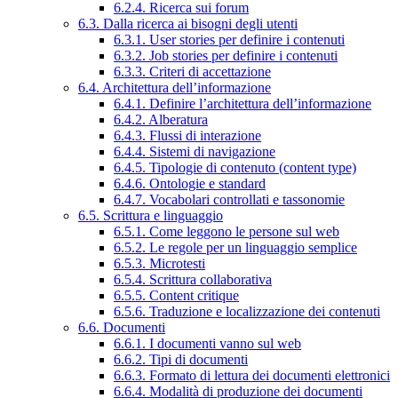
6.2.4. Ricerca sui forum
6.3. Dalla ricerca ai bisogni degli utenti
6.3.1. User stories per definire i contenuti
6.3.2. Job stories per definire i contenuti
6.3.3. Criteri di accettazione
6.4. Architettura dell’informazione
6.4.1. Definire l’architettura dell’informazione
6.4.2. Alberatura
6.4.3. Flussi di interazione
6.4.4. Sistemi di navigazione
6.4.5. Tipologie di contenuto (content type)
6.4.6. Ontologie e standard
6.4.7. Vocabolari controllati e tassonomie
6.5. Scrittura e linguaggio
6.5.1. Come leggono le persone sul web
6.5.2. Le regole per un linguaggio semplice
6.5.3. Microtesti
6.5.4. Scrittura collaborativa
6.5.5. Content critique
6.5.6. Traduzione e localizzazione dei contenuti
6.6. Documenti
6.6.1. I documenti vanno sul web
6.6.2. Tipi di documenti
6.6.3. Formato di lettura dei documenti elettronici
6.6.4. Modalità di produzione dei documenti