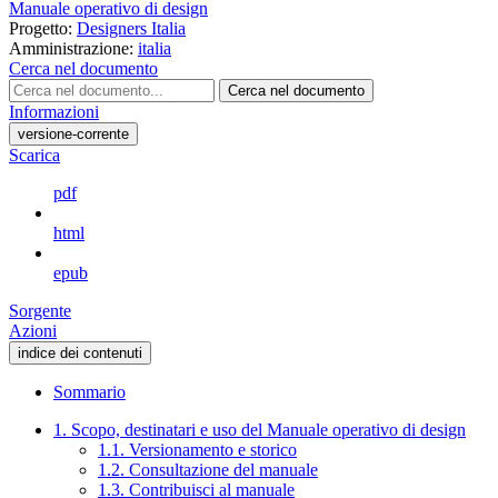
Manuale operativo di design
Progetto:
Designers Italia
Amministrazione:
italia
Cerca nel documento
Cerca nel documento
Informazioni
versione-corrente
Scarica
pdf
html
epub
Sorgente
Azioni
indice dei contenuti
Sommario
1. Scopo, destinatari e uso del Manuale operativo di design
1.1. Versionamento e storico
1.2. Consultazione del manuale
1.3. Contribuisci al manuale