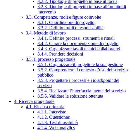
3.2.2. Tipologie di progetto in base al focus
3.2.3. Tipologie di progetto in base all’ambito di
intervento
3.3. Competenze, ruoli e figure coinvolte
3.3.1. Coordinatore di progetto
3.3.2. Definire ruoli e responsabilità
3.4. Metodo di lavoro
3.4.1. Definire processi, strumenti e rituali
3.4.2. Curare la documentazione di progetto
3.4.3. Organizzare tavoli tecnici collaborativi
3.4.4. Prendere decisioni
3.5. Il processo progettuale
3.5.1. Organizzare il progetto e la sua gestione
3.5.2. Comprendere il contesto d’uso del servizio
pubblico
3.5.3. Progettare i processi e i
touchpoint
del
servizio
3.5.4. Realizzare l’interfaccia utente del servizio
3.5.5. Validare la soluzione ottenuta
4. Ricerca progettuale
4.1. Ricerca primaria
4.1.1. Interviste
4.1.2. Questionari
4.1.3. Test di usabilità
4.1.4. Web analytics