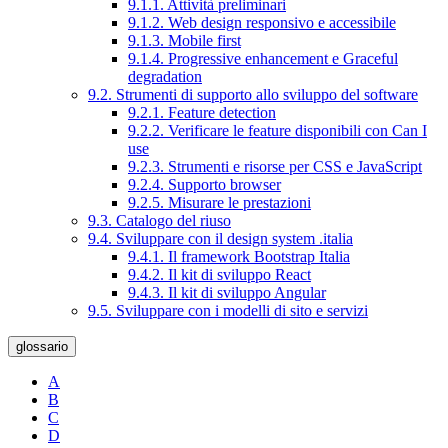
9.1.1. Attività preliminari
9.1.2. Web design responsivo e accessibile
9.1.3. Mobile first
9.1.4. Progressive enhancement e Graceful
degradation
9.2. Strumenti di supporto allo sviluppo del software
9.2.1. Feature detection
9.2.2. Verificare le feature disponibili con Can I
use
9.2.3. Strumenti e risorse per CSS e JavaScript
9.2.4. Supporto browser
9.2.5. Misurare le prestazioni
9.3. Catalogo del riuso
9.4. Sviluppare con il design system .italia
9.4.1. Il framework Bootstrap Italia
9.4.2. Il kit di sviluppo React
9.4.3. Il kit di sviluppo Angular
9.5. Sviluppare con i modelli di sito e servizi
glossario
A
B
C
D