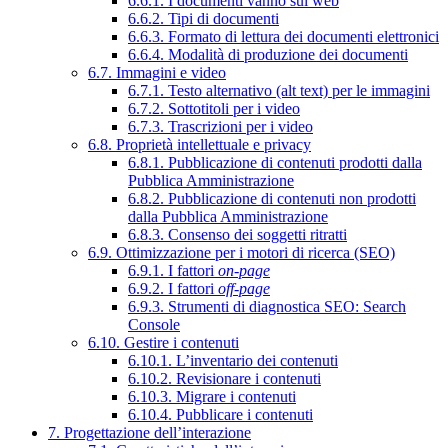
6.6.1. I documenti vanno sul web
6.6.2. Tipi di documenti
6.6.3. Formato di lettura dei documenti elettronici
6.6.4. Modalità di produzione dei documenti
6.7. Immagini e video
6.7.1. Testo alternativo (alt text) per le immagini
6.7.2. Sottotitoli per i video
6.7.3. Trascrizioni per i video
6.8. Proprietà intellettuale e privacy
6.8.1. Pubblicazione di contenuti prodotti dalla
Pubblica Amministrazione
6.8.2. Pubblicazione di contenuti non prodotti
dalla Pubblica Amministrazione
6.8.3. Consenso dei soggetti ritratti
6.9. Ottimizzazione per i motori di ricerca (SEO)
6.9.1. I fattori
on-page
6.9.2. I fattori
off-page
6.9.3. Strumenti di diagnostica SEO: Search
Console
6.10. Gestire i contenuti
6.10.1. L’inventario dei contenuti
6.10.2. Revisionare i contenuti
6.10.3. Migrare i contenuti
6.10.4. Pubblicare i contenuti
7. Progettazione dell’interazione