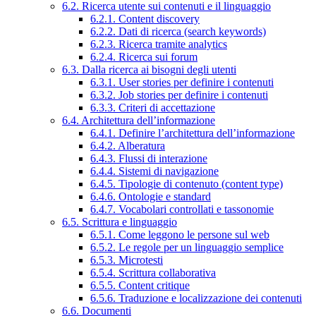
6.2. Ricerca utente sui contenuti e il linguaggio
6.2.1. Content discovery
6.2.2. Dati di ricerca (search keywords)
6.2.3. Ricerca tramite analytics
6.2.4. Ricerca sui forum
6.3. Dalla ricerca ai bisogni degli utenti
6.3.1. User stories per definire i contenuti
6.3.2. Job stories per definire i contenuti
6.3.3. Criteri di accettazione
6.4. Architettura dell’informazione
6.4.1. Definire l’architettura dell’informazione
6.4.2. Alberatura
6.4.3. Flussi di interazione
6.4.4. Sistemi di navigazione
6.4.5. Tipologie di contenuto (content type)
6.4.6. Ontologie e standard
6.4.7. Vocabolari controllati e tassonomie
6.5. Scrittura e linguaggio
6.5.1. Come leggono le persone sul web
6.5.2. Le regole per un linguaggio semplice
6.5.3. Microtesti
6.5.4. Scrittura collaborativa
6.5.5. Content critique
6.5.6. Traduzione e localizzazione dei contenuti
6.6. Documenti