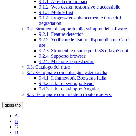
9.1.1. Attività preliminari
9.1.2. Web design responsivo e accessibile
9.1.3. Mobile first
9.1.4. Progressive enhancement e Graceful
degradation
9.2. Strumenti di supporto allo sviluppo del software
9.2.1. Feature detection
9.2.2. Verificare le feature disponibili con Can I
use
9.2.3. Strumenti e risorse per CSS e JavaScript
9.2.4. Supporto browser
9.2.5. Misurare le prestazioni
9.3. Catalogo del riuso
9.4. Sviluppare con il design system .italia
9.4.1. Il framework Bootstrap Italia
9.4.2. Il kit di sviluppo React
9.4.3. Il kit di sviluppo Angular
9.5. Sviluppare con i modelli di sito e servizi
glossario
A
B
C
D