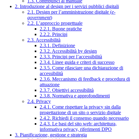
1.3. Contribuisci al manuale
2. Introduzione al design per i servizi pubblici digitali
2.1. Design per l’amministrazione digitale (
e-
government
)
2.2. L’approccio progettuale
2.2.1. Buone pratiche
2.2.2. Principi
2.3. Accessibilità
2.3.1. Definizione
2.3.2. Accessibilità by design
2.3.3. Principi per l’accessibilità
2.3.4. Linee guida e criteri di successo
2.3.5. Come rilasciare una dichiarazione di
accessibilità
2.3.6. Meccanismo di feedback e procedura di
attuazione
2.3.7. Obiettivi accessibilità
2.3.8. Normativa e approfondimenti
2.4. Privacy
2.4.1. Come rispettare la privacy sin dalla
progettazione di un sito o servizio digitale
2.4.2. Richiedi il consenso quando necessario
2.4.3. Le basi del sito web: architettura,
informativa privacy, riferimenti DPO
3. Pianificazione, gestione e strategia