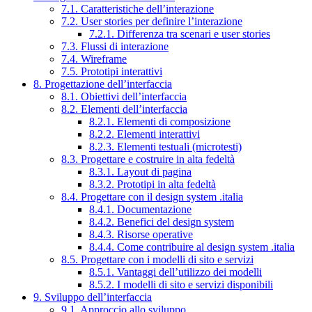
7.1. Caratteristiche dell’interazione
7.2. User stories per definire l’interazione
7.2.1. Differenza tra scenari e user stories
7.3. Flussi di interazione
7.4. Wireframe
7.5. Prototipi interattivi
8. Progettazione dell’interfaccia
8.1. Obiettivi dell’interfaccia
8.2. Elementi dell’interfaccia
8.2.1. Elementi di composizione
8.2.2. Elementi interattivi
8.2.3. Elementi testuali (microtesti)
8.3. Progettare e costruire in alta fedeltà
8.3.1. Layout di pagina
8.3.2. Prototipi in alta fedeltà
8.4. Progettare con il design system .italia
8.4.1. Documentazione
8.4.2. Benefici del design system
8.4.3. Risorse operative
8.4.4. Come contribuire al design system .italia
8.5. Progettare con i modelli di sito e servizi
8.5.1. Vantaggi dell’utilizzo dei modelli
8.5.2. I modelli di sito e servizi disponibili
9. Sviluppo dell’interfaccia
9.1. Approccio allo sviluppo