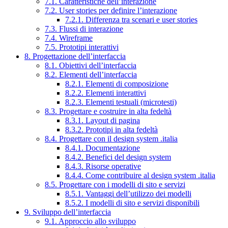
7.1. Caratteristiche dell’interazione
7.2. User stories per definire l’interazione
7.2.1. Differenza tra scenari e user stories
7.3. Flussi di interazione
7.4. Wireframe
7.5. Prototipi interattivi
8. Progettazione dell’interfaccia
8.1. Obiettivi dell’interfaccia
8.2. Elementi dell’interfaccia
8.2.1. Elementi di composizione
8.2.2. Elementi interattivi
8.2.3. Elementi testuali (microtesti)
8.3. Progettare e costruire in alta fedeltà
8.3.1. Layout di pagina
8.3.2. Prototipi in alta fedeltà
8.4. Progettare con il design system .italia
8.4.1. Documentazione
8.4.2. Benefici del design system
8.4.3. Risorse operative
8.4.4. Come contribuire al design system .italia
8.5. Progettare con i modelli di sito e servizi
8.5.1. Vantaggi dell’utilizzo dei modelli
8.5.2. I modelli di sito e servizi disponibili
9. Sviluppo dell’interfaccia
9.1. Approccio allo sviluppo