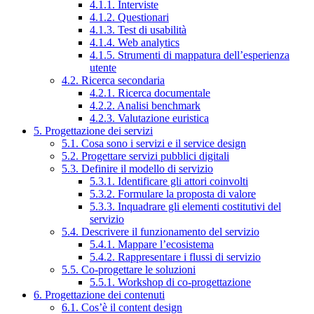
4.1.1. Interviste
4.1.2. Questionari
4.1.3. Test di usabilità
4.1.4. Web analytics
4.1.5. Strumenti di mappatura dell’esperienza
utente
4.2. Ricerca secondaria
4.2.1. Ricerca documentale
4.2.2. Analisi benchmark
4.2.3. Valutazione euristica
5. Progettazione dei servizi
5.1. Cosa sono i servizi e il service design
5.2. Progettare servizi pubblici digitali
5.3. Definire il modello di servizio
5.3.1. Identificare gli attori coinvolti
5.3.2. Formulare la proposta di valore
5.3.3. Inquadrare gli elementi costitutivi del
servizio
5.4. Descrivere il funzionamento del servizio
5.4.1. Mappare l’ecosistema
5.4.2. Rappresentare i flussi di servizio
5.5. Co-progettare le soluzioni
5.5.1. Workshop di co-progettazione
6. Progettazione dei contenuti
6.1. Cos’è il content design