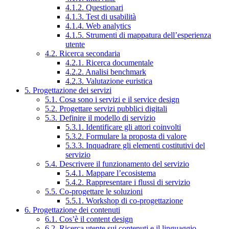
4.1.2. Questionari
4.1.3. Test di usabilità
4.1.4. Web analytics
4.1.5. Strumenti di mappatura dell’esperienza
utente
4.2. Ricerca secondaria
4.2.1. Ricerca documentale
4.2.2. Analisi benchmark
4.2.3. Valutazione euristica
5. Progettazione dei servizi
5.1. Cosa sono i servizi e il service design
5.2. Progettare servizi pubblici digitali
5.3. Definire il modello di servizio
5.3.1. Identificare gli attori coinvolti
5.3.2. Formulare la proposta di valore
5.3.3. Inquadrare gli elementi costitutivi del
servizio
5.4. Descrivere il funzionamento del servizio
5.4.1. Mappare l’ecosistema
5.4.2. Rappresentare i flussi di servizio
5.5. Co-progettare le soluzioni
5.5.1. Workshop di co-progettazione
6. Progettazione dei contenuti
6.1. Cos’è il content design
6.2. Ricerca utente sui contenuti e il linguaggio