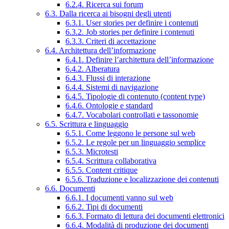
6.2.4. Ricerca sui forum
6.3. Dalla ricerca ai bisogni degli utenti
6.3.1. User stories per definire i contenuti
6.3.2. Job stories per definire i contenuti
6.3.3. Criteri di accettazione
6.4. Architettura dell’informazione
6.4.1. Definire l’architettura dell’informazione
6.4.2. Alberatura
6.4.3. Flussi di interazione
6.4.4. Sistemi di navigazione
6.4.5. Tipologie di contenuto (content type)
6.4.6. Ontologie e standard
6.4.7. Vocabolari controllati e tassonomie
6.5. Scrittura e linguaggio
6.5.1. Come leggono le persone sul web
6.5.2. Le regole per un linguaggio semplice
6.5.3. Microtesti
6.5.4. Scrittura collaborativa
6.5.5. Content critique
6.5.6. Traduzione e localizzazione dei contenuti
6.6. Documenti
6.6.1. I documenti vanno sul web
6.6.2. Tipi di documenti
6.6.3. Formato di lettura dei documenti elettronici
6.6.4. Modalità di produzione dei documenti