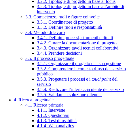
3.2.2. Tipologie di progetto in base al focus
3.2.3. Tipologie di progetto in base all’ambito di
intervento
3.3. Competenze, ruoli e figure coinvolte
3.3.1. Coordinatore di progetto
3.3.2. Definire ruoli e responsabilità
3.4. Metodo di lavoro
3.4.1. Definire processi, strumenti e rituali
3.4.2. Curare la documentazione di progetto
3.4.3. Organizzare tavoli tecnici collaborativi
3.4.4. Prendere decisioni
3.5. Il processo progettuale
3.5.1. Organizzare il progetto e la sua gestione
3.5.2. Comprendere il contesto d’uso del servizio
pubblico
3.5.3. Progettare i processi e i
touchpoint
del
servizio
3.5.4. Realizzare l’interfaccia utente del servizio
3.5.5. Validare la soluzione ottenuta
4. Ricerca progettuale
4.1. Ricerca primaria
4.1.1. Interviste
4.1.2. Questionari
4.1.3. Test di usabilità
4.1.4. Web analytics