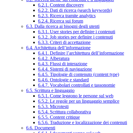
6.2.1. Content discovery
6.2.2. Dati di ricerca (search keywords)
6.2.3. Ricerca tramite analytics
6.2.4. Ricerca sui forum
6.3. Dalla ricerca ai bisogni degli utenti
6.3.1. User stories per definire i contenuti
6.3.2. Job stories per definire i contenuti
6.3.3. Criteri di accettazione
6.4. Architettura dell’informazione
6.4.1. Definire l’architettura dell’informazione
6.4.2. Alberatura
6.4.3. Flussi di interazione
6.4.4. Sistemi di navigazione
6.4.5. Tipologie di contenuto (content type)
6.4.6. Ontologie e standard
6.4.7. Vocabolari controllati e tassonomie
6.5. Scrittura e linguaggio
6.5.1. Come leggono le persone sul web
6.5.2. Le regole per un linguaggio semplice
6.5.3. Microtesti
6.5.4. Scrittura collaborativa
6.5.5. Content critique
6.5.6. Traduzione e localizzazione dei contenuti
6.6. Documenti