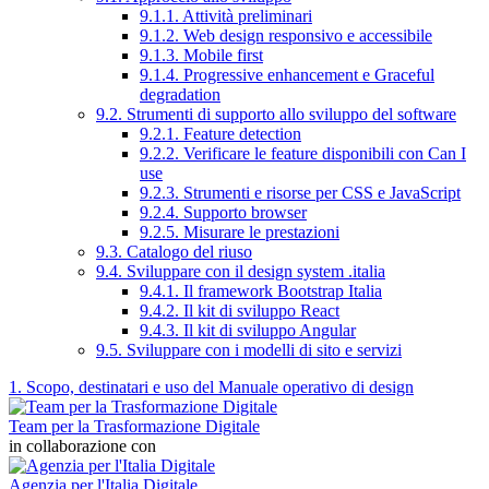
9.1.1. Attività preliminari
9.1.2. Web design responsivo e accessibile
9.1.3. Mobile first
9.1.4. Progressive enhancement e Graceful
degradation
9.2. Strumenti di supporto allo sviluppo del software
9.2.1. Feature detection
9.2.2. Verificare le feature disponibili con Can I
use
9.2.3. Strumenti e risorse per CSS e JavaScript
9.2.4. Supporto browser
9.2.5. Misurare le prestazioni
9.3. Catalogo del riuso
9.4. Sviluppare con il design system .italia
9.4.1. Il framework Bootstrap Italia
9.4.2. Il kit di sviluppo React
9.4.3. Il kit di sviluppo Angular
9.5. Sviluppare con i modelli di sito e servizi
1. Scopo, destinatari e uso del Manuale operativo di design
Team per la Trasformazione Digitale
in collaborazione con
Agenzia per l'Italia Digitale