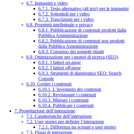
6.7. Immagini e video
6.7.1. Testo alternativo (alt text) per le immagini
6.7.2. Sottotitoli per i video
6.7.3. Trascrizioni per i video
6.8. Proprietà intellettuale e privacy
6.8.1. Pubblicazione di contenuti prodotti dalla
Pubblica Amministrazione
6.8.2. Pubblicazione di contenuti non prodotti
dalla Pubblica Amministrazione
6.8.3. Consenso dei soggetti ritratti
6.9. Ottimizzazione per i motori di ricerca (SEO)
6.9.1. I fattori
on-page
6.9.2. I fattori
off-page
6.9.3. Strumenti di diagnostica SEO: Search
Console
6.10. Gestire i contenuti
6.10.1. L’inventario dei contenuti
6.10.2. Revisionare i contenuti
6.10.3. Migrare i contenuti
6.10.4. Pubblicare i contenuti
7. Progettazione dell’interazione
7.1. Caratteristiche dell’interazione
7.2. User stories per definire l’interazione
7.2.1. Differenza tra scenari e user stories
7.3. Flussi di interazione