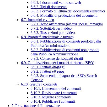
6.6.1. I documenti vanno sul web
6.6.2. Tipi di documenti
6.6.3. Formato di lettura dei documenti elettronici
6.6.4. Modalità di produzione dei documenti
6.7. Immagini e video
6.7.1. Testo alternativo (alt text) per le immagini
6.7.2. Sottotitoli per i video
6.7.3. Trascrizioni per i video
6.8. Proprietà intellettuale e privacy
6.8.1. Pubblicazione di contenuti prodotti dalla
Pubblica Amministrazione
6.8.2. Pubblicazione di contenuti non prodotti
dalla Pubblica Amministrazione
6.8.3. Consenso dei soggetti ritratti
6.9. Ottimizzazione per i motori di ricerca (SEO)
6.9.1. I fattori
on-page
6.9.2. I fattori
off-page
6.9.3. Strumenti di diagnostica SEO: Search
Console
6.10. Gestire i contenuti
6.10.1. L’inventario dei contenuti
6.10.2. Revisionare i contenuti
6.10.3. Migrare i contenuti
6.10.4. Pubblicare i contenuti
7. Progettazione dell’interazione