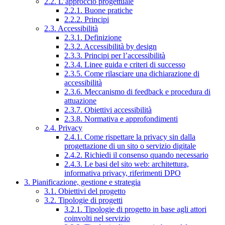
2.2. L’approccio progettuale
2.2.1. Buone pratiche
2.2.2. Principi
2.3. Accessibilità
2.3.1. Definizione
2.3.2. Accessibilità by design
2.3.3. Principi per l’accessibilità
2.3.4. Linee guida e criteri di successo
2.3.5. Come rilasciare una dichiarazione di
accessibilità
2.3.6. Meccanismo di feedback e procedura di
attuazione
2.3.7. Obiettivi accessibilità
2.3.8. Normativa e approfondimenti
2.4. Privacy
2.4.1. Come rispettare la privacy sin dalla
progettazione di un sito o servizio digitale
2.4.2. Richiedi il consenso quando necessario
2.4.3. Le basi del sito web: architettura,
informativa privacy, riferimenti DPO
3. Pianificazione, gestione e strategia
3.1. Obiettivi del progetto
3.2. Tipologie di progetti
3.2.1. Tipologie di progetto in base agli attori
coinvolti nel servizio