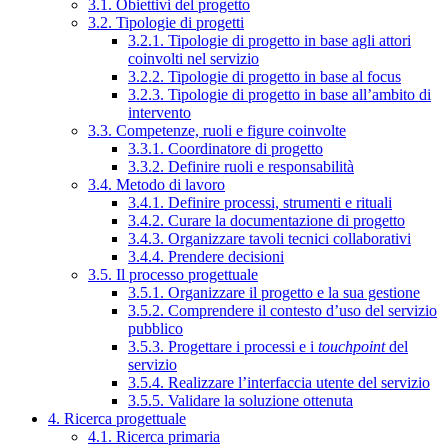
3.1. Obiettivi del progetto
3.2. Tipologie di progetti
3.2.1. Tipologie di progetto in base agli attori
coinvolti nel servizio
3.2.2. Tipologie di progetto in base al focus
3.2.3. Tipologie di progetto in base all’ambito di
intervento
3.3. Competenze, ruoli e figure coinvolte
3.3.1. Coordinatore di progetto
3.3.2. Definire ruoli e responsabilità
3.4. Metodo di lavoro
3.4.1. Definire processi, strumenti e rituali
3.4.2. Curare la documentazione di progetto
3.4.3. Organizzare tavoli tecnici collaborativi
3.4.4. Prendere decisioni
3.5. Il processo progettuale
3.5.1. Organizzare il progetto e la sua gestione
3.5.2. Comprendere il contesto d’uso del servizio
pubblico
3.5.3. Progettare i processi e i
touchpoint
del
servizio
3.5.4. Realizzare l’interfaccia utente del servizio
3.5.5. Validare la soluzione ottenuta
4. Ricerca progettuale
4.1. Ricerca primaria