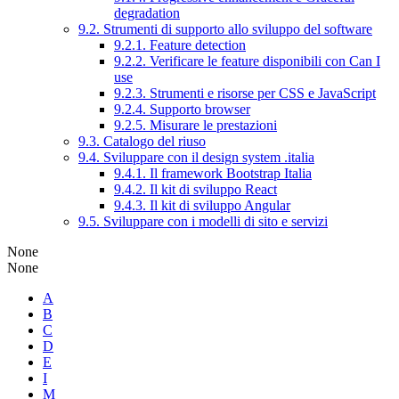
degradation
9.2. Strumenti di supporto allo sviluppo del software
9.2.1. Feature detection
9.2.2. Verificare le feature disponibili con Can I
use
9.2.3. Strumenti e risorse per CSS e JavaScript
9.2.4. Supporto browser
9.2.5. Misurare le prestazioni
9.3. Catalogo del riuso
9.4. Sviluppare con il design system .italia
9.4.1. Il framework Bootstrap Italia
9.4.2. Il kit di sviluppo React
9.4.3. Il kit di sviluppo Angular
9.5. Sviluppare con i modelli di sito e servizi
None
None
A
B
C
D
E
I
M