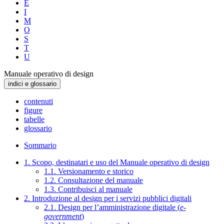
E
I
M
O
S
T
U
Manuale operativo di design
indici e glossario
contenuti
figure
tabelle
glossario
Sommario
1. Scopo, destinatari e uso del Manuale operativo di design
1.1. Versionamento e storico
1.2. Consultazione del manuale
1.3. Contribuisci al manuale
2. Introduzione al design per i servizi pubblici digitali
2.1. Design per l’amministrazione digitale (
e-
government
)