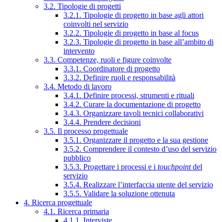
3.2. Tipologie di progetti
3.2.1. Tipologie di progetto in base agli attori
coinvolti nel servizio
3.2.2. Tipologie di progetto in base al focus
3.2.3. Tipologie di progetto in base all’ambito di
intervento
3.3. Competenze, ruoli e figure coinvolte
3.3.1. Coordinatore di progetto
3.3.2. Definire ruoli e responsabilità
3.4. Metodo di lavoro
3.4.1. Definire processi, strumenti e rituali
3.4.2. Curare la documentazione di progetto
3.4.3. Organizzare tavoli tecnici collaborativi
3.4.4. Prendere decisioni
3.5. Il processo progettuale
3.5.1. Organizzare il progetto e la sua gestione
3.5.2. Comprendere il contesto d’uso del servizio
pubblico
3.5.3. Progettare i processi e i
touchpoint
del
servizio
3.5.4. Realizzare l’interfaccia utente del servizio
3.5.5. Validare la soluzione ottenuta
4. Ricerca progettuale
4.1. Ricerca primaria
4.1.1. Interviste