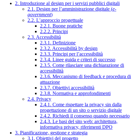
2. Introduzione al design per i servizi pubblici digitali
2.1. Design per l’amministrazione digitale (
e-
government
)
2.2. L’approccio progettuale
2.2.1. Buone pratiche
2.2.2. Principi
2.3. Accessibilità
2.3.1. Definizione
2.3.2. Accessibilità by design
2.3.3. Principi per l’accessibilità
2.3.4. Linee guida e criteri di successo
2.3.5. Come rilasciare una dichiarazione di
accessibilità
2.3.6. Meccanismo di feedback e procedura di
attuazione
2.3.7. Obiettivi accessibilità
2.3.8. Normativa e approfondimenti
2.4. Privacy
2.4.1. Come rispettare la privacy sin dalla
progettazione di un sito o servizio digitale
2.4.2. Richiedi il consenso quando necessario
2.4.3. Le basi del sito web: architettura,
informativa privacy, riferimenti DPO
3. Pianificazione, gestione e strategia
3.1. Obiettivi del progetto