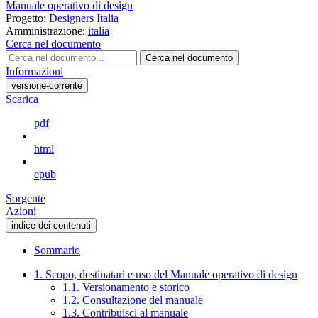
Manuale operativo di design
Progetto:
Designers Italia
Amministrazione:
italia
Cerca nel documento
Cerca nel documento
Informazioni
versione-corrente
Scarica
pdf
html
epub
Sorgente
Azioni
indice dei contenuti
Sommario
1. Scopo, destinatari e uso del Manuale operativo di design
1.1. Versionamento e storico
1.2. Consultazione del manuale
1.3. Contribuisci al manuale