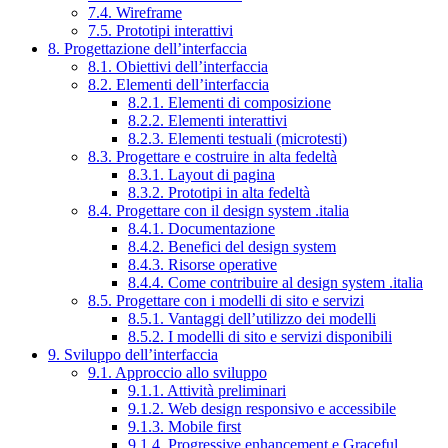
7.4. Wireframe
7.5. Prototipi interattivi
8. Progettazione dell’interfaccia
8.1. Obiettivi dell’interfaccia
8.2. Elementi dell’interfaccia
8.2.1. Elementi di composizione
8.2.2. Elementi interattivi
8.2.3. Elementi testuali (microtesti)
8.3. Progettare e costruire in alta fedeltà
8.3.1. Layout di pagina
8.3.2. Prototipi in alta fedeltà
8.4. Progettare con il design system .italia
8.4.1. Documentazione
8.4.2. Benefici del design system
8.4.3. Risorse operative
8.4.4. Come contribuire al design system .italia
8.5. Progettare con i modelli di sito e servizi
8.5.1. Vantaggi dell’utilizzo dei modelli
8.5.2. I modelli di sito e servizi disponibili
9. Sviluppo dell’interfaccia
9.1. Approccio allo sviluppo
9.1.1. Attività preliminari
9.1.2. Web design responsivo e accessibile
9.1.3. Mobile first
9.1.4. Progressive enhancement e Graceful