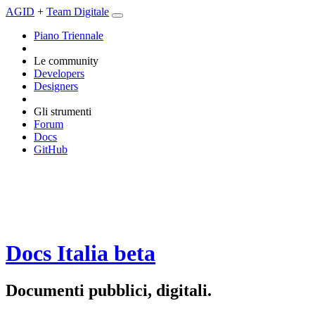
AGID
+
Team Digitale
Piano Triennale
Le community
Developers
Designers
Gli strumenti
Forum
Docs
GitHub
Docs Italia
beta
Documenti pubblici, digitali.