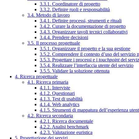
3.3.1. Coordinatore di progetto
3.3.2. Definire ruoli e responsabilità
3.4. Metodo di lavoro
3.4.1. Definire processi, strumenti e rituali
3.4.2. Curare la documentazione di progetto
3.4.3. Organizzare tavoli tecnici collaborativi
3.4.4. Prendere decisioni
3.5. Il processo progettuale
3.5.1. Organizzare il progetto e la sua gestione
3.5.2. Comprendere il contesto d’uso del servizio 
3.5.3. Progettare i processi e i
touchpoint
del servi
3.5.4. Realizzare l’interfaccia utente del servizio
3.5.5. Validare la soluzione ottenuta
4. Ricerca progettuale
4.1. Ricerca primaria
4.1.1. Interviste
4.1.2. Questionari
4.1.3. Test di usabilità
4.1.4. Web analytics
4.1.5. Strumenti di mappatura dell’esperienza uten
4.2. Ricerca secondaria
4.2.1. Ricerca documentale
4.2.2. Analisi benchmark
4.2.3. Valutazione euristica
5. Progettazione dei servizi