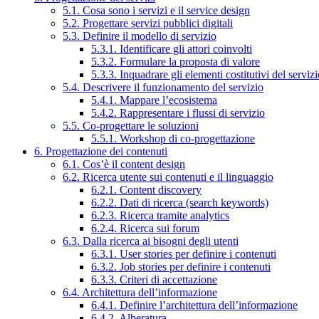
5.1. Cosa sono i servizi e il service design
5.2. Progettare servizi pubblici digitali
5.3. Definire il modello di servizio
5.3.1. Identificare gli attori coinvolti
5.3.2. Formulare la proposta di valore
5.3.3. Inquadrare gli elementi costitutivi del serviz
5.4. Descrivere il funzionamento del servizio
5.4.1. Mappare l’ecosistema
5.4.2. Rappresentare i flussi di servizio
5.5. Co-progettare le soluzioni
5.5.1. Workshop di co-progettazione
6. Progettazione dei contenuti
6.1. Cos’è il content design
6.2. Ricerca utente sui contenuti e il linguaggio
6.2.1. Content discovery
6.2.2. Dati di ricerca (search keywords)
6.2.3. Ricerca tramite analytics
6.2.4. Ricerca sui forum
6.3. Dalla ricerca ai bisogni degli utenti
6.3.1. User stories per definire i contenuti
6.3.2. Job stories per definire i contenuti
6.3.3. Criteri di accettazione
6.4. Architettura dell’informazione
6.4.1. Definire l’architettura dell’informazione
6.4.2. Alberatura