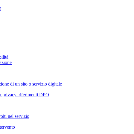
)
ilità
azione
ione di un sito o servizio digitale
va privacy, riferimenti DPO
olti nel servizio
ntervento