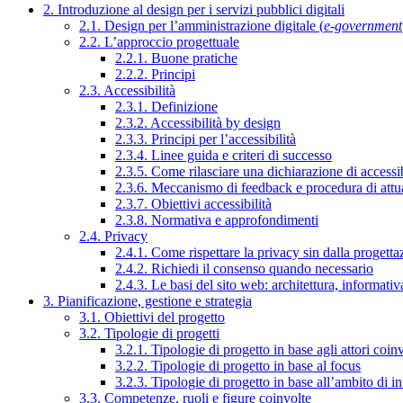
2. Introduzione al design per i servizi pubblici digitali
2.1. Design per l’amministrazione digitale (
e-government
2.2. L’approccio progettuale
2.2.1. Buone pratiche
2.2.2. Principi
2.3. Accessibilità
2.3.1. Definizione
2.3.2. Accessibilità by design
2.3.3. Principi per l’accessibilità
2.3.4. Linee guida e criteri di successo
2.3.5. Come rilasciare una dichiarazione di accessib
2.3.6. Meccanismo di feedback e procedura di attu
2.3.7. Obiettivi accessibilità
2.3.8. Normativa e approfondimenti
2.4. Privacy
2.4.1. Come rispettare la privacy sin dalla progettaz
2.4.2. Richiedi il consenso quando necessario
2.4.3. Le basi del sito web: architettura, informati
3. Pianificazione, gestione e strategia
3.1. Obiettivi del progetto
3.2. Tipologie di progetti
3.2.1. Tipologie di progetto in base agli attori coinv
3.2.2. Tipologie di progetto in base al focus
3.2.3. Tipologie di progetto in base all’ambito di i
3.3. Competenze, ruoli e figure coinvolte