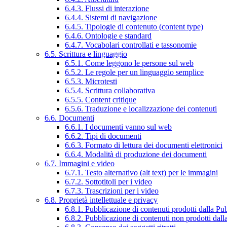
6.4.3. Flussi di interazione
6.4.4. Sistemi di navigazione
6.4.5. Tipologie di contenuto (content type)
6.4.6. Ontologie e standard
6.4.7. Vocabolari controllati e tassonomie
6.5. Scrittura e linguaggio
6.5.1. Come leggono le persone sul web
6.5.2. Le regole per un linguaggio semplice
6.5.3. Microtesti
6.5.4. Scrittura collaborativa
6.5.5. Content critique
6.5.6. Traduzione e localizzazione dei contenuti
6.6. Documenti
6.6.1. I documenti vanno sul web
6.6.2. Tipi di documenti
6.6.3. Formato di lettura dei documenti elettronici
6.6.4. Modalità di produzione dei documenti
6.7. Immagini e video
6.7.1. Testo alternativo (alt text) per le immagini
6.7.2. Sottotitoli per i video
6.7.3. Trascrizioni per i video
6.8. Proprietà intellettuale e privacy
6.8.1. Pubblicazione di contenuti prodotti dalla P
6.8.2. Pubblicazione di contenuti non prodotti dal