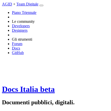
AGID
+
Team Digitale
Piano Triennale
Le community
Developers
Designers
Gli strumenti
Forum
Docs
GitHub
Docs Italia
beta
Documenti pubblici, digitali.