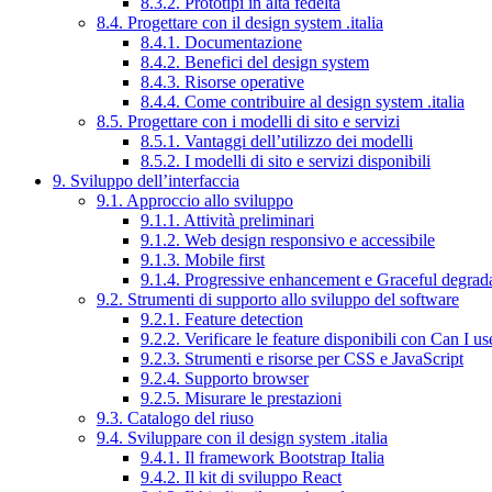
8.3.2. Prototipi in alta fedeltà
8.4. Progettare con il design system .italia
8.4.1. Documentazione
8.4.2. Benefici del design system
8.4.3. Risorse operative
8.4.4. Come contribuire al design system .italia
8.5. Progettare con i modelli di sito e servizi
8.5.1. Vantaggi dell’utilizzo dei modelli
8.5.2. I modelli di sito e servizi disponibili
9. Sviluppo dell’interfaccia
9.1. Approccio allo sviluppo
9.1.1. Attività preliminari
9.1.2. Web design responsivo e accessibile
9.1.3. Mobile first
9.1.4. Progressive enhancement e Graceful degrad
9.2. Strumenti di supporto allo sviluppo del software
9.2.1. Feature detection
9.2.2. Verificare le feature disponibili con Can I us
9.2.3. Strumenti e risorse per CSS e JavaScript
9.2.4. Supporto browser
9.2.5. Misurare le prestazioni
9.3. Catalogo del riuso
9.4. Sviluppare con il design system .italia
9.4.1. Il framework Bootstrap Italia
9.4.2. Il kit di sviluppo React