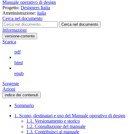
Manuale operativo di design
Progetto:
Designers Italia
Amministrazione:
italia
Cerca nel documento
Cerca nel documento
Informazioni
versione-corrente
Scarica
pdf
html
epub
Sorgente
Azioni
indice dei contenuti
Sommario
1. Scopo, destinatari e uso del Manuale operativo di design
1.1. Versionamento e storico
1.2. Consultazione del manuale
1.3. Contribuisci al manuale