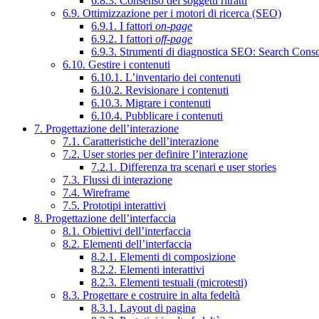
6.8.3. Consenso dei soggetti ritratti
6.9. Ottimizzazione per i motori di ricerca (SEO)
6.9.1. I fattori
on-page
6.9.2. I fattori
off-page
6.9.3. Strumenti di diagnostica SEO: Search Cons
6.10. Gestire i contenuti
6.10.1. L’inventario dei contenuti
6.10.2. Revisionare i contenuti
6.10.3. Migrare i contenuti
6.10.4. Pubblicare i contenuti
7. Progettazione dell’interazione
7.1. Caratteristiche dell’interazione
7.2. User stories per definire l’interazione
7.2.1. Differenza tra scenari e user stories
7.3. Flussi di interazione
7.4. Wireframe
7.5. Prototipi interattivi
8. Progettazione dell’interfaccia
8.1. Obiettivi dell’interfaccia
8.2. Elementi dell’interfaccia
8.2.1. Elementi di composizione
8.2.2. Elementi interattivi
8.2.3. Elementi testuali (microtesti)
8.3. Progettare e costruire in alta fedeltà
8.3.1. Layout di pagina