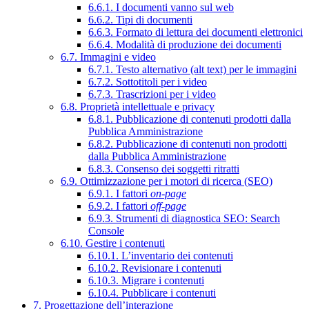
6.6.1. I documenti vanno sul web
6.6.2. Tipi di documenti
6.6.3. Formato di lettura dei documenti elettronici
6.6.4. Modalità di produzione dei documenti
6.7. Immagini e video
6.7.1. Testo alternativo (alt text) per le immagini
6.7.2. Sottotitoli per i video
6.7.3. Trascrizioni per i video
6.8. Proprietà intellettuale e privacy
6.8.1. Pubblicazione di contenuti prodotti dalla
Pubblica Amministrazione
6.8.2. Pubblicazione di contenuti non prodotti
dalla Pubblica Amministrazione
6.8.3. Consenso dei soggetti ritratti
6.9. Ottimizzazione per i motori di ricerca (SEO)
6.9.1. I fattori
on-page
6.9.2. I fattori
off-page
6.9.3. Strumenti di diagnostica SEO: Search
Console
6.10. Gestire i contenuti
6.10.1. L’inventario dei contenuti
6.10.2. Revisionare i contenuti
6.10.3. Migrare i contenuti
6.10.4. Pubblicare i contenuti
7. Progettazione dell’interazione