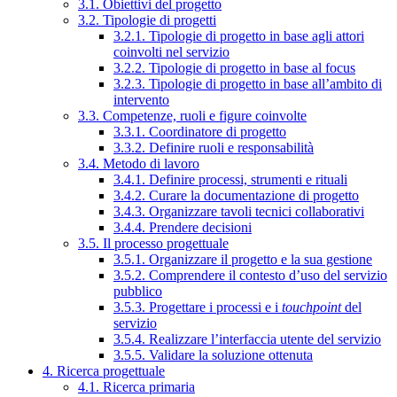
3.1. Obiettivi del progetto
3.2. Tipologie di progetti
3.2.1. Tipologie di progetto in base agli attori
coinvolti nel servizio
3.2.2. Tipologie di progetto in base al focus
3.2.3. Tipologie di progetto in base all’ambito di
intervento
3.3. Competenze, ruoli e figure coinvolte
3.3.1. Coordinatore di progetto
3.3.2. Definire ruoli e responsabilità
3.4. Metodo di lavoro
3.4.1. Definire processi, strumenti e rituali
3.4.2. Curare la documentazione di progetto
3.4.3. Organizzare tavoli tecnici collaborativi
3.4.4. Prendere decisioni
3.5. Il processo progettuale
3.5.1. Organizzare il progetto e la sua gestione
3.5.2. Comprendere il contesto d’uso del servizio
pubblico
3.5.3. Progettare i processi e i
touchpoint
del
servizio
3.5.4. Realizzare l’interfaccia utente del servizio
3.5.5. Validare la soluzione ottenuta
4. Ricerca progettuale
4.1. Ricerca primaria