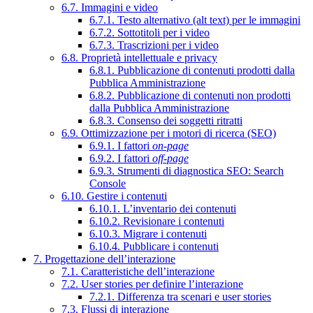
6.7. Immagini e video
6.7.1. Testo alternativo (alt text) per le immagini
6.7.2. Sottotitoli per i video
6.7.3. Trascrizioni per i video
6.8. Proprietà intellettuale e privacy
6.8.1. Pubblicazione di contenuti prodotti dalla
Pubblica Amministrazione
6.8.2. Pubblicazione di contenuti non prodotti
dalla Pubblica Amministrazione
6.8.3. Consenso dei soggetti ritratti
6.9. Ottimizzazione per i motori di ricerca (SEO)
6.9.1. I fattori
on-page
6.9.2. I fattori
off-page
6.9.3. Strumenti di diagnostica SEO: Search
Console
6.10. Gestire i contenuti
6.10.1. L’inventario dei contenuti
6.10.2. Revisionare i contenuti
6.10.3. Migrare i contenuti
6.10.4. Pubblicare i contenuti
7. Progettazione dell’interazione
7.1. Caratteristiche dell’interazione
7.2. User stories per definire l’interazione
7.2.1. Differenza tra scenari e user stories
7.3. Flussi di interazione