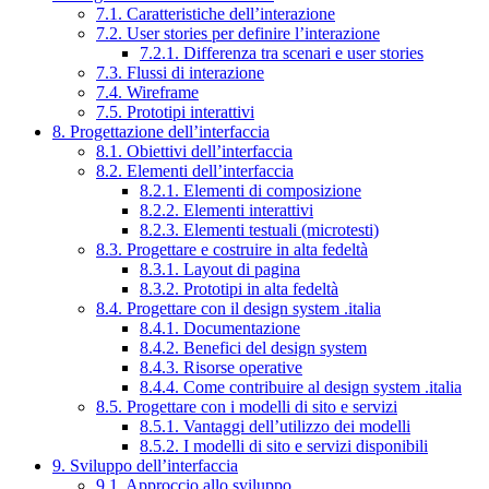
7.1. Caratteristiche dell’interazione
7.2. User stories per definire l’interazione
7.2.1. Differenza tra scenari e user stories
7.3. Flussi di interazione
7.4. Wireframe
7.5. Prototipi interattivi
8. Progettazione dell’interfaccia
8.1. Obiettivi dell’interfaccia
8.2. Elementi dell’interfaccia
8.2.1. Elementi di composizione
8.2.2. Elementi interattivi
8.2.3. Elementi testuali (microtesti)
8.3. Progettare e costruire in alta fedeltà
8.3.1. Layout di pagina
8.3.2. Prototipi in alta fedeltà
8.4. Progettare con il design system .italia
8.4.1. Documentazione
8.4.2. Benefici del design system
8.4.3. Risorse operative
8.4.4. Come contribuire al design system .italia
8.5. Progettare con i modelli di sito e servizi
8.5.1. Vantaggi dell’utilizzo dei modelli
8.5.2. I modelli di sito e servizi disponibili
9. Sviluppo dell’interfaccia
9.1. Approccio allo sviluppo