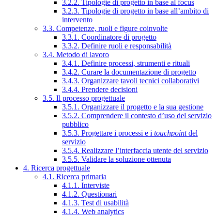
3.2.2. Tipologie di progetto in base al focus
3.2.3. Tipologie di progetto in base all’ambito di
intervento
3.3. Competenze, ruoli e figure coinvolte
3.3.1. Coordinatore di progetto
3.3.2. Definire ruoli e responsabilità
3.4. Metodo di lavoro
3.4.1. Definire processi, strumenti e rituali
3.4.2. Curare la documentazione di progetto
3.4.3. Organizzare tavoli tecnici collaborativi
3.4.4. Prendere decisioni
3.5. Il processo progettuale
3.5.1. Organizzare il progetto e la sua gestione
3.5.2. Comprendere il contesto d’uso del servizio
pubblico
3.5.3. Progettare i processi e i
touchpoint
del
servizio
3.5.4. Realizzare l’interfaccia utente del servizio
3.5.5. Validare la soluzione ottenuta
4. Ricerca progettuale
4.1. Ricerca primaria
4.1.1. Interviste
4.1.2. Questionari
4.1.3. Test di usabilità
4.1.4. Web analytics