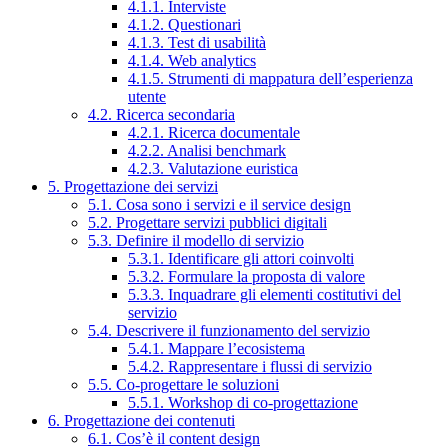
4.1.1. Interviste
4.1.2. Questionari
4.1.3. Test di usabilità
4.1.4. Web analytics
4.1.5. Strumenti di mappatura dell’esperienza
utente
4.2. Ricerca secondaria
4.2.1. Ricerca documentale
4.2.2. Analisi benchmark
4.2.3. Valutazione euristica
5. Progettazione dei servizi
5.1. Cosa sono i servizi e il service design
5.2. Progettare servizi pubblici digitali
5.3. Definire il modello di servizio
5.3.1. Identificare gli attori coinvolti
5.3.2. Formulare la proposta di valore
5.3.3. Inquadrare gli elementi costitutivi del
servizio
5.4. Descrivere il funzionamento del servizio
5.4.1. Mappare l’ecosistema
5.4.2. Rappresentare i flussi di servizio
5.5. Co-progettare le soluzioni
5.5.1. Workshop di co-progettazione
6. Progettazione dei contenuti
6.1. Cos’è il content design