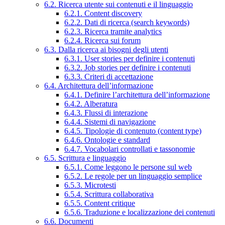
6.2. Ricerca utente sui contenuti e il linguaggio
6.2.1. Content discovery
6.2.2. Dati di ricerca (search keywords)
6.2.3. Ricerca tramite analytics
6.2.4. Ricerca sui forum
6.3. Dalla ricerca ai bisogni degli utenti
6.3.1. User stories per definire i contenuti
6.3.2. Job stories per definire i contenuti
6.3.3. Criteri di accettazione
6.4. Architettura dell’informazione
6.4.1. Definire l’architettura dell’informazione
6.4.2. Alberatura
6.4.3. Flussi di interazione
6.4.4. Sistemi di navigazione
6.4.5. Tipologie di contenuto (content type)
6.4.6. Ontologie e standard
6.4.7. Vocabolari controllati e tassonomie
6.5. Scrittura e linguaggio
6.5.1. Come leggono le persone sul web
6.5.2. Le regole per un linguaggio semplice
6.5.3. Microtesti
6.5.4. Scrittura collaborativa
6.5.5. Content critique
6.5.6. Traduzione e localizzazione dei contenuti
6.6. Documenti