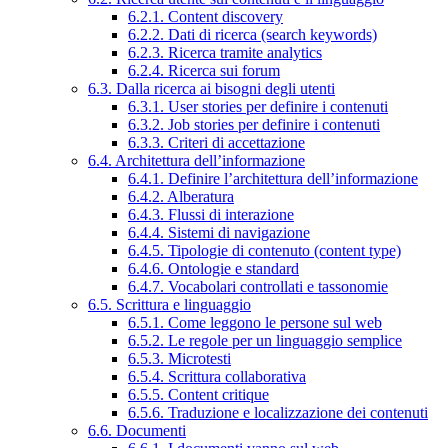
6.2.1. Content discovery
6.2.2. Dati di ricerca (search keywords)
6.2.3. Ricerca tramite analytics
6.2.4. Ricerca sui forum
6.3. Dalla ricerca ai bisogni degli utenti
6.3.1. User stories per definire i contenuti
6.3.2. Job stories per definire i contenuti
6.3.3. Criteri di accettazione
6.4. Architettura dell’informazione
6.4.1. Definire l’architettura dell’informazione
6.4.2. Alberatura
6.4.3. Flussi di interazione
6.4.4. Sistemi di navigazione
6.4.5. Tipologie di contenuto (content type)
6.4.6. Ontologie e standard
6.4.7. Vocabolari controllati e tassonomie
6.5. Scrittura e linguaggio
6.5.1. Come leggono le persone sul web
6.5.2. Le regole per un linguaggio semplice
6.5.3. Microtesti
6.5.4. Scrittura collaborativa
6.5.5. Content critique
6.5.6. Traduzione e localizzazione dei contenuti
6.6. Documenti