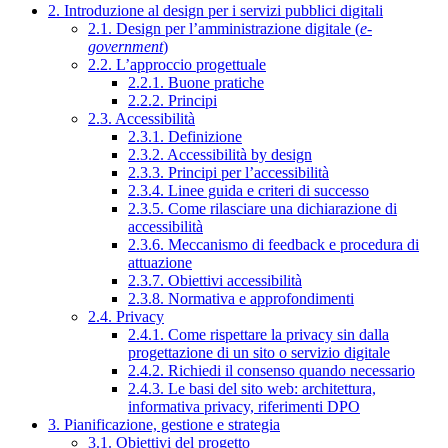
2. Introduzione al design per i servizi pubblici digitali
2.1. Design per l’amministrazione digitale (
e-
government
)
2.2. L’approccio progettuale
2.2.1. Buone pratiche
2.2.2. Principi
2.3. Accessibilità
2.3.1. Definizione
2.3.2. Accessibilità by design
2.3.3. Principi per l’accessibilità
2.3.4. Linee guida e criteri di successo
2.3.5. Come rilasciare una dichiarazione di
accessibilità
2.3.6. Meccanismo di feedback e procedura di
attuazione
2.3.7. Obiettivi accessibilità
2.3.8. Normativa e approfondimenti
2.4. Privacy
2.4.1. Come rispettare la privacy sin dalla
progettazione di un sito o servizio digitale
2.4.2. Richiedi il consenso quando necessario
2.4.3. Le basi del sito web: architettura,
informativa privacy, riferimenti DPO
3. Pianificazione, gestione e strategia
3.1. Obiettivi del progetto