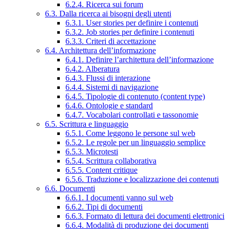
6.2.4. Ricerca sui forum
6.3. Dalla ricerca ai bisogni degli utenti
6.3.1. User stories per definire i contenuti
6.3.2. Job stories per definire i contenuti
6.3.3. Criteri di accettazione
6.4. Architettura dell’informazione
6.4.1. Definire l’architettura dell’informazione
6.4.2. Alberatura
6.4.3. Flussi di interazione
6.4.4. Sistemi di navigazione
6.4.5. Tipologie di contenuto (content type)
6.4.6. Ontologie e standard
6.4.7. Vocabolari controllati e tassonomie
6.5. Scrittura e linguaggio
6.5.1. Come leggono le persone sul web
6.5.2. Le regole per un linguaggio semplice
6.5.3. Microtesti
6.5.4. Scrittura collaborativa
6.5.5. Content critique
6.5.6. Traduzione e localizzazione dei contenuti
6.6. Documenti
6.6.1. I documenti vanno sul web
6.6.2. Tipi di documenti
6.6.3. Formato di lettura dei documenti elettronici
6.6.4. Modalità di produzione dei documenti