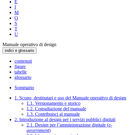
E
I
M
O
S
T
U
Manuale operativo di design
indici e glossario
contenuti
figure
tabelle
glossario
Sommario
1. Scopo, destinatari e uso del Manuale operativo di design
1.1. Versionamento e storico
1.2. Consultazione del manuale
1.3. Contribuisci al manuale
2. Introduzione al design per i servizi pubblici digitali
2.1. Design per l’amministrazione digitale (
e-
government
)