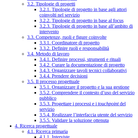
3.2. Tipologie di progetti
3.2.1. Tipologie di progetto in base agli attori
coinvolti nel servizio
3.2.2. Tipologie di progetto in base al focus
3.2.3. Tipologie di progetto in base all’ambito di
intervento
3.3. Competenze, ruoli e figure coinvolte
3.3.1. Coordinatore di progetto
3.3.2. Definire ruoli e responsabilità
3.4. Metodo di lavoro
3.4.1. Definire processi, strumenti e rituali
3.4.2. Curare la documentazione di progetto
3.4.3. Organizzare tavoli tecnici collaborativi
3.4.4. Prendere decisioni
3.5. Il processo progettuale
3.5.1. Organizzare il progetto e la sua gestione
3.5.2. Comprendere il contesto d’uso del servizio
pubblico
3.5.3. Progettare i processi e i
touchpoint
del
servizio
3.5.4. Realizzare l’interfaccia utente del servizio
3.5.5. Validare la soluzione ottenuta
4. Ricerca progettuale
4.1. Ricerca primaria
4.1.1. Interviste