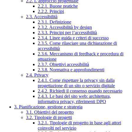
2.2. L’approccio progettuale
2.2.1. Buone pratiche
2.2.2. Principi
2.3. Accessibilità
2.3.1. Definizione
2.3.2. Accessibilità by design
2.3.3. Principi per l’accessibilità
2.3.4. Linee guida e criteri di successo
2.3.5. Come rilasciare una dichiarazione di
accessibilità
2.3.6. Meccanismo di feedback e procedura di
attuazione
2.3.7. Obiettivi accessibilità
2.3.8. Normativa e approfondimenti
2.4. Privacy
2.4.1. Come rispettare la privacy sin dalla
progettazione di un sito o servizio digitale
2.4.2. Richiedi il consenso quando necessario
2.4.3. Le basi del sito web: architettura,
informativa privacy, riferimenti DPO
3. Pianificazione, gestione e strategia
3.1. Obiettivi del progetto
3.2. Tipologie di progetti
3.2.1. Tipologie di progetto in base agli attori
coinvolti nel servizio