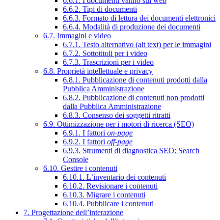
6.6.1. I documenti vanno sul web
6.6.2. Tipi di documenti
6.6.3. Formato di lettura dei documenti elettronici
6.6.4. Modalità di produzione dei documenti
6.7. Immagini e video
6.7.1. Testo alternativo (alt text) per le immagini
6.7.2. Sottotitoli per i video
6.7.3. Trascrizioni per i video
6.8. Proprietà intellettuale e privacy
6.8.1. Pubblicazione di contenuti prodotti dalla
Pubblica Amministrazione
6.8.2. Pubblicazione di contenuti non prodotti
dalla Pubblica Amministrazione
6.8.3. Consenso dei soggetti ritratti
6.9. Ottimizzazione per i motori di ricerca (SEO)
6.9.1. I fattori
on-page
6.9.2. I fattori
off-page
6.9.3. Strumenti di diagnostica SEO: Search
Console
6.10. Gestire i contenuti
6.10.1. L’inventario dei contenuti
6.10.2. Revisionare i contenuti
6.10.3. Migrare i contenuti
6.10.4. Pubblicare i contenuti
7. Progettazione dell’interazione