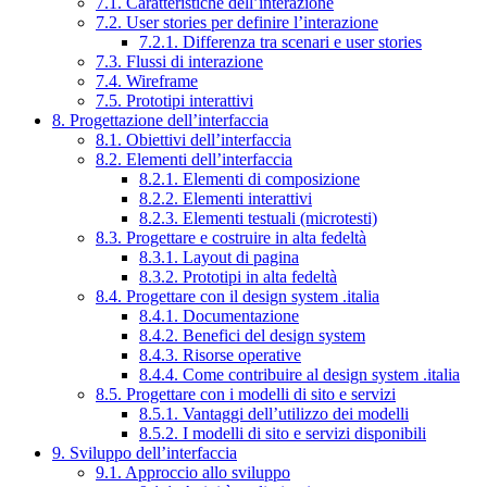
7.1. Caratteristiche dell’interazione
7.2. User stories per definire l’interazione
7.2.1. Differenza tra scenari e user stories
7.3. Flussi di interazione
7.4. Wireframe
7.5. Prototipi interattivi
8. Progettazione dell’interfaccia
8.1. Obiettivi dell’interfaccia
8.2. Elementi dell’interfaccia
8.2.1. Elementi di composizione
8.2.2. Elementi interattivi
8.2.3. Elementi testuali (microtesti)
8.3. Progettare e costruire in alta fedeltà
8.3.1. Layout di pagina
8.3.2. Prototipi in alta fedeltà
8.4. Progettare con il design system .italia
8.4.1. Documentazione
8.4.2. Benefici del design system
8.4.3. Risorse operative
8.4.4. Come contribuire al design system .italia
8.5. Progettare con i modelli di sito e servizi
8.5.1. Vantaggi dell’utilizzo dei modelli
8.5.2. I modelli di sito e servizi disponibili
9. Sviluppo dell’interfaccia
9.1. Approccio allo sviluppo