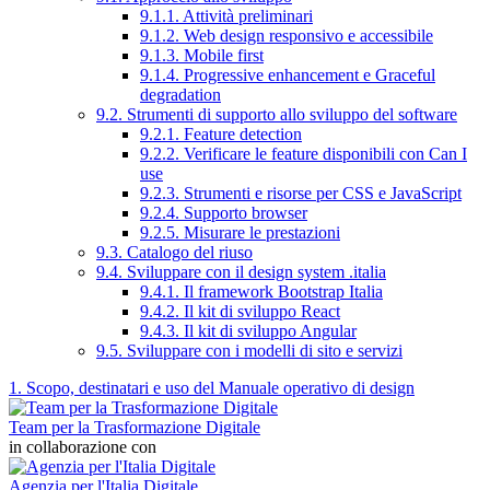
9.1.1. Attività preliminari
9.1.2. Web design responsivo e accessibile
9.1.3. Mobile first
9.1.4. Progressive enhancement e Graceful
degradation
9.2. Strumenti di supporto allo sviluppo del software
9.2.1. Feature detection
9.2.2. Verificare le feature disponibili con Can I
use
9.2.3. Strumenti e risorse per CSS e JavaScript
9.2.4. Supporto browser
9.2.5. Misurare le prestazioni
9.3. Catalogo del riuso
9.4. Sviluppare con il design system .italia
9.4.1. Il framework Bootstrap Italia
9.4.2. Il kit di sviluppo React
9.4.3. Il kit di sviluppo Angular
9.5. Sviluppare con i modelli di sito e servizi
1. Scopo, destinatari e uso del Manuale operativo di design
Team per la Trasformazione Digitale
in collaborazione con
Agenzia per l'Italia Digitale