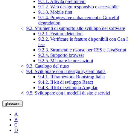
9.1.1. Attività preliminari
9.1.2. Web design responsivo e accessibile
9.1.3. Mobile first
9.1.4. Progressive enhancement e Graceful
degradation
9.2. Strumenti di supporto allo sviluppo del software
9.2.1. Feature detection
9.2.2. Verificare le feature disponibili con Can I
use
9.2.3. Strumenti e risorse per CSS e JavaScript
9.2.4. Supporto browser
9.2.5. Misurare le prestazioni
9.3. Catalogo del riuso
9.4. Sviluppare con il design system .italia
9.4.1. Il framework Bootstrap Italia
9.4.2. Il kit di sviluppo React
9.4.3. Il kit di sviluppo Angular
9.5. Sviluppare con i modelli di sito e servizi
glossario
A
B
C
D