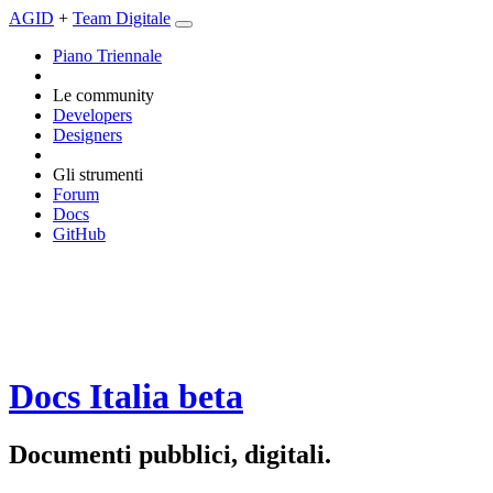
AGID
+
Team Digitale
Piano Triennale
Le community
Developers
Designers
Gli strumenti
Forum
Docs
GitHub
Docs Italia
beta
Documenti pubblici, digitali.