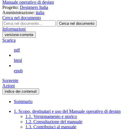
Manuale operativo di design
Progetto:
Designers Italia
Amministrazione:
italia
Cerca nel documento
Cerca nel documento
Informazioni
versione-corrente
Scarica
pdf
html
epub
Sorgente
Azioni
indice dei contenuti
Sommario
1. Scopo, destinatari e uso del Manuale operativo di design
1.1. Versionamento e storico
1.2. Consultazione del manuale
1.3. Contribuisci al manuale