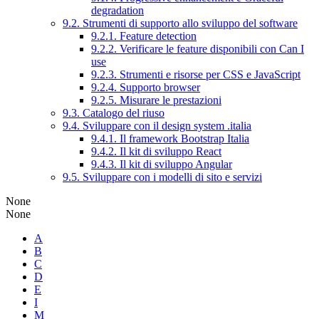
degradation
9.2. Strumenti di supporto allo sviluppo del software
9.2.1. Feature detection
9.2.2. Verificare le feature disponibili con Can I
use
9.2.3. Strumenti e risorse per CSS e JavaScript
9.2.4. Supporto browser
9.2.5. Misurare le prestazioni
9.3. Catalogo del riuso
9.4. Sviluppare con il design system .italia
9.4.1. Il framework Bootstrap Italia
9.4.2. Il kit di sviluppo React
9.4.3. Il kit di sviluppo Angular
9.5. Sviluppare con i modelli di sito e servizi
None
None
A
B
C
D
E
I
M