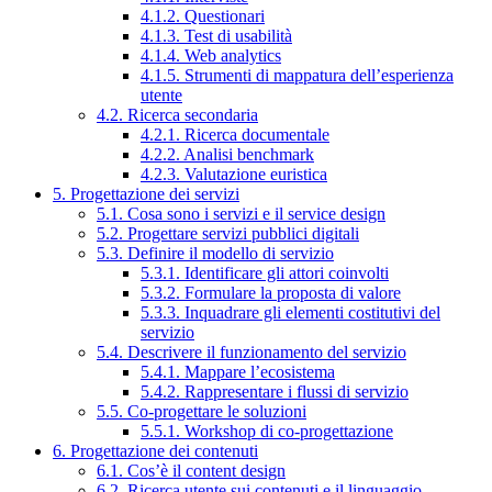
4.1.2. Questionari
4.1.3. Test di usabilità
4.1.4. Web analytics
4.1.5. Strumenti di mappatura dell’esperienza
utente
4.2. Ricerca secondaria
4.2.1. Ricerca documentale
4.2.2. Analisi benchmark
4.2.3. Valutazione euristica
5. Progettazione dei servizi
5.1. Cosa sono i servizi e il service design
5.2. Progettare servizi pubblici digitali
5.3. Definire il modello di servizio
5.3.1. Identificare gli attori coinvolti
5.3.2. Formulare la proposta di valore
5.3.3. Inquadrare gli elementi costitutivi del
servizio
5.4. Descrivere il funzionamento del servizio
5.4.1. Mappare l’ecosistema
5.4.2. Rappresentare i flussi di servizio
5.5. Co-progettare le soluzioni
5.5.1. Workshop di co-progettazione
6. Progettazione dei contenuti
6.1. Cos’è il content design
6.2. Ricerca utente sui contenuti e il linguaggio