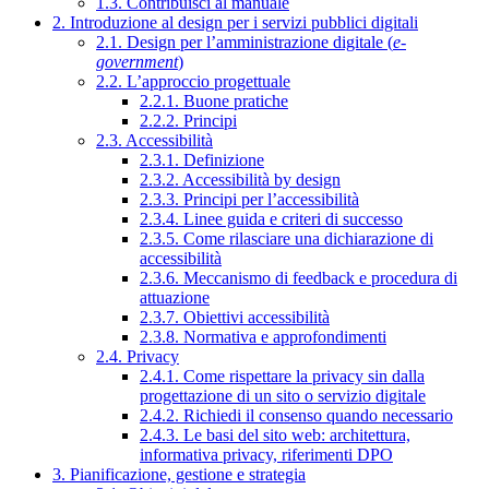
1.3. Contribuisci al manuale
2. Introduzione al design per i servizi pubblici digitali
2.1. Design per l’amministrazione digitale (
e-
government
)
2.2. L’approccio progettuale
2.2.1. Buone pratiche
2.2.2. Principi
2.3. Accessibilità
2.3.1. Definizione
2.3.2. Accessibilità by design
2.3.3. Principi per l’accessibilità
2.3.4. Linee guida e criteri di successo
2.3.5. Come rilasciare una dichiarazione di
accessibilità
2.3.6. Meccanismo di feedback e procedura di
attuazione
2.3.7. Obiettivi accessibilità
2.3.8. Normativa e approfondimenti
2.4. Privacy
2.4.1. Come rispettare la privacy sin dalla
progettazione di un sito o servizio digitale
2.4.2. Richiedi il consenso quando necessario
2.4.3. Le basi del sito web: architettura,
informativa privacy, riferimenti DPO
3. Pianificazione, gestione e strategia