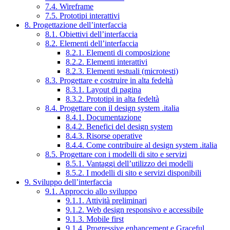
7.4. Wireframe
7.5. Prototipi interattivi
8. Progettazione dell’interfaccia
8.1. Obiettivi dell’interfaccia
8.2. Elementi dell’interfaccia
8.2.1. Elementi di composizione
8.2.2. Elementi interattivi
8.2.3. Elementi testuali (microtesti)
8.3. Progettare e costruire in alta fedeltà
8.3.1. Layout di pagina
8.3.2. Prototipi in alta fedeltà
8.4. Progettare con il design system .italia
8.4.1. Documentazione
8.4.2. Benefici del design system
8.4.3. Risorse operative
8.4.4. Come contribuire al design system .italia
8.5. Progettare con i modelli di sito e servizi
8.5.1. Vantaggi dell’utilizzo dei modelli
8.5.2. I modelli di sito e servizi disponibili
9. Sviluppo dell’interfaccia
9.1. Approccio allo sviluppo
9.1.1. Attività preliminari
9.1.2. Web design responsivo e accessibile
9.1.3. Mobile first
9.1.4. Progressive enhancement e Graceful