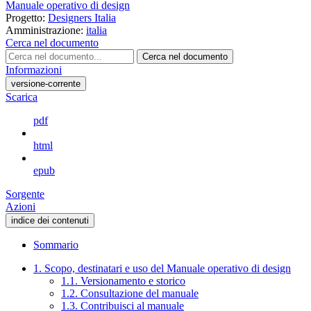
Manuale operativo di design
Progetto:
Designers Italia
Amministrazione:
italia
Cerca nel documento
Cerca nel documento
Informazioni
versione-corrente
Scarica
pdf
html
epub
Sorgente
Azioni
indice dei contenuti
Sommario
1. Scopo, destinatari e uso del Manuale operativo di design
1.1. Versionamento e storico
1.2. Consultazione del manuale
1.3. Contribuisci al manuale