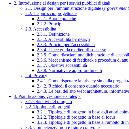
2. Introduzione al design per i servizi pubblici digitali
2.1. Design per l’amministrazione digitale (
e-government
2.2. L’approccio progettuale
2.2.1. Buone pratiche
2.2.2. Principi
2.3. Accessibilità
2.3.1. Definizione
2.3.2. Accessibilità by design
2.3.3. Principi per l’accessibilità
2.3.4. Linee guida e criteri di successo
2.3.5. Come rilasciare una dichiarazione di accessib
2.3.6. Meccanismo di feedback e procedura di attu
2.3.7. Obiettivi accessibilità
2.3.8. Normativa e approfondimenti
2.4. Privacy
2.4.1. Come rispettare la privacy sin dalla progettaz
2.4.2. Richiedi il consenso quando necessario
2.4.3. Le basi del sito web: architettura, informati
3. Pianificazione, gestione e strategia
3.1. Obiettivi del progetto
3.2. Tipologie di progetti
3.2.1. Tipologie di progetto in base agli attori coinv
3.2.2. Tipologie di progetto in base al focus
3.2.3. Tipologie di progetto in base all’ambito di i
3.3. Competenze, ruoli e figure coinvolte