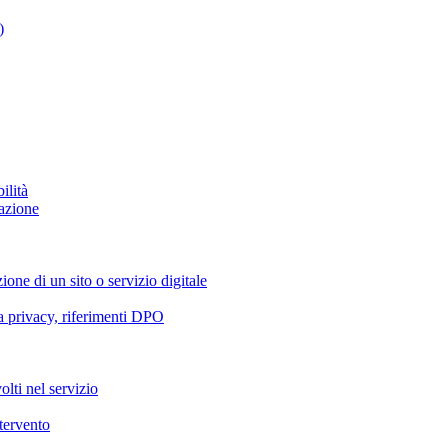
)
ilità
azione
ione di un sito o servizio digitale
va privacy, riferimenti DPO
olti nel servizio
ntervento