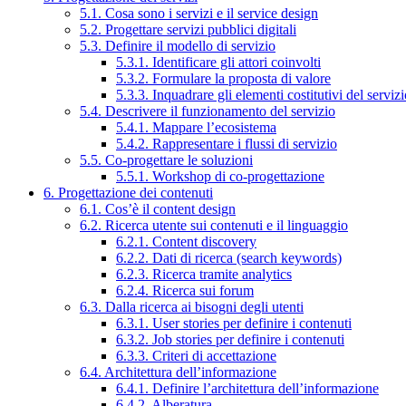
5.1. Cosa sono i servizi e il service design
5.2. Progettare servizi pubblici digitali
5.3. Definire il modello di servizio
5.3.1. Identificare gli attori coinvolti
5.3.2. Formulare la proposta di valore
5.3.3. Inquadrare gli elementi costitutivi del serviz
5.4. Descrivere il funzionamento del servizio
5.4.1. Mappare l’ecosistema
5.4.2. Rappresentare i flussi di servizio
5.5. Co-progettare le soluzioni
5.5.1. Workshop di co-progettazione
6. Progettazione dei contenuti
6.1. Cos’è il content design
6.2. Ricerca utente sui contenuti e il linguaggio
6.2.1. Content discovery
6.2.2. Dati di ricerca (search keywords)
6.2.3. Ricerca tramite analytics
6.2.4. Ricerca sui forum
6.3. Dalla ricerca ai bisogni degli utenti
6.3.1. User stories per definire i contenuti
6.3.2. Job stories per definire i contenuti
6.3.3. Criteri di accettazione
6.4. Architettura dell’informazione
6.4.1. Definire l’architettura dell’informazione
6.4.2. Alberatura