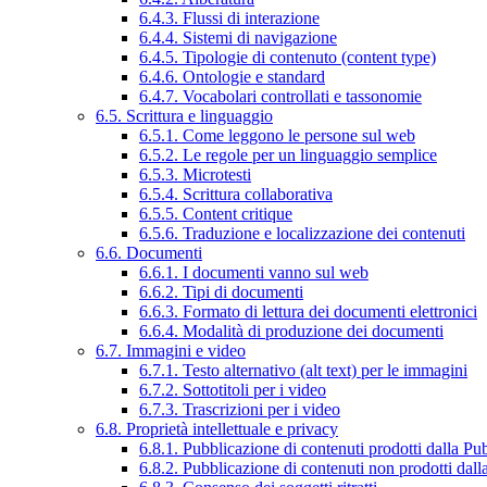
6.4.3. Flussi di interazione
6.4.4. Sistemi di navigazione
6.4.5. Tipologie di contenuto (content type)
6.4.6. Ontologie e standard
6.4.7. Vocabolari controllati e tassonomie
6.5. Scrittura e linguaggio
6.5.1. Come leggono le persone sul web
6.5.2. Le regole per un linguaggio semplice
6.5.3. Microtesti
6.5.4. Scrittura collaborativa
6.5.5. Content critique
6.5.6. Traduzione e localizzazione dei contenuti
6.6. Documenti
6.6.1. I documenti vanno sul web
6.6.2. Tipi di documenti
6.6.3. Formato di lettura dei documenti elettronici
6.6.4. Modalità di produzione dei documenti
6.7. Immagini e video
6.7.1. Testo alternativo (alt text) per le immagini
6.7.2. Sottotitoli per i video
6.7.3. Trascrizioni per i video
6.8. Proprietà intellettuale e privacy
6.8.1. Pubblicazione di contenuti prodotti dalla P
6.8.2. Pubblicazione di contenuti non prodotti dal