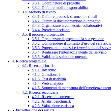
3.3.1. Coordinatore di progetto
3.3.2. Definire ruoli e responsabilità
3.4. Metodo di lavoro
3.4.1. Definire processi, strumenti e rituali
3.4.2. Curare la documentazione di progetto
3.4.3. Organizzare tavoli tecnici collaborativi
3.4.4. Prendere decisioni
3.5. Il processo progettuale
3.5.1. Organizzare il progetto e la sua gestione
3.5.2. Comprendere il contesto d’uso del servizio 
3.5.3. Progettare i processi e i
touchpoint
del servi
3.5.4. Realizzare l’interfaccia utente del servizio
3.5.5. Validare la soluzione ottenuta
4. Ricerca progettuale
4.1. Ricerca primaria
4.1.1. Interviste
4.1.2. Questionari
4.1.3. Test di usabilità
4.1.4. Web analytics
4.1.5. Strumenti di mappatura dell’esperienza uten
4.2. Ricerca secondaria
4.2.1. Ricerca documentale
4.2.2. Analisi benchmark
4.2.3. Valutazione euristica
5. Progettazione dei servizi