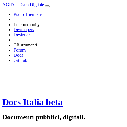
AGID
+
Team Digitale
Piano Triennale
Le community
Developers
Designers
Gli strumenti
Forum
Docs
GitHub
Docs Italia
beta
Documenti pubblici, digitali.