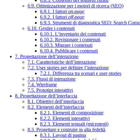
6.8.3. Consenso dei soggetti ritratti
6.9. Ottimizzazione per i motori di ricerca (SEO)
6.9.1. I fattori
on-page
6.9.2. I fattori
off-page
6.9.3. Strumenti di diagnostica SEO: Search Cons
6.10. Gestire i contenuti
6.10.1. L’inventario dei contenuti
6.10.2. Revisionare i contenuti
6.10.3. Migrare i contenuti
6.10.4. Pubblicare i contenuti
7. Progettazione dell’interazione
7.1. Caratteristiche dell’interazione
7.2. User stories per definire l’interazione
7.2.1. Differenza tra scenari e user stories
7.3. Flussi di interazione
7.4. Wireframe
7.5. Prototipi interattivi
8. Progettazione dell’interfaccia
8.1. Obiettivi dell’interfaccia
8.2. Elementi dell’interfaccia
8.2.1. Elementi di composizione
8.2.2. Elementi interattivi
8.2.3. Elementi testuali (microtesti)
8.3. Progettare e costruire in alta fedeltà
8.3.1. Layout di pagina