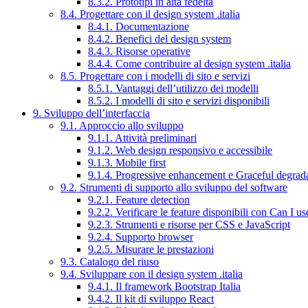
8.3.2. Prototipi in alta fedeltà
8.4. Progettare con il design system .italia
8.4.1. Documentazione
8.4.2. Benefici del design system
8.4.3. Risorse operative
8.4.4. Come contribuire al design system .italia
8.5. Progettare con i modelli di sito e servizi
8.5.1. Vantaggi dell’utilizzo dei modelli
8.5.2. I modelli di sito e servizi disponibili
9. Sviluppo dell’interfaccia
9.1. Approccio allo sviluppo
9.1.1. Attività preliminari
9.1.2. Web design responsivo e accessibile
9.1.3. Mobile first
9.1.4. Progressive enhancement e Graceful degrad
9.2. Strumenti di supporto allo sviluppo del software
9.2.1. Feature detection
9.2.2. Verificare le feature disponibili con Can I us
9.2.3. Strumenti e risorse per CSS e JavaScript
9.2.4. Supporto browser
9.2.5. Misurare le prestazioni
9.3. Catalogo del riuso
9.4. Sviluppare con il design system .italia
9.4.1. Il framework Bootstrap Italia
9.4.2. Il kit di sviluppo React