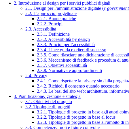
2. Introduzione al design per i servizi pubblici digitali
2.1. Design per l’amministrazione digitale (
e-government
2.2. L’approccio progettuale
2.2.1. Buone pratiche
2.2.2. Principi
2.3. Accessibilità
2.3.1. Definizione
2.3.2. Accessibilità by design
2.3.3. Principi per l’accessibilità
2.3.4. Linee guida e criteri di successo
2.3.5. Come rilasciare una dichiarazione di accessib
2.3.6. Meccanismo di feedback e procedura di attu
2.3.7. Obiettivi accessibilità
2.3.8. Normativa e approfondimenti
2.4. Privacy
2.4.1. Come rispettare la privacy sin dalla progettaz
2.4.2. Richiedi il consenso quando necessario
2.4.3. Le basi del sito web: architettura, informati
3. Pianificazione, gestione e strategia
3.1. Obiettivi del progetto
3.2. Tipologie di progetti
3.2.1. Tipologie di progetto in base agli attori coinv
3.2.2. Tipologie di progetto in base al focus
3.2.3. Tipologie di progetto in base all’ambito di i
3.3. Competenze, ruoli e figure coinvolte