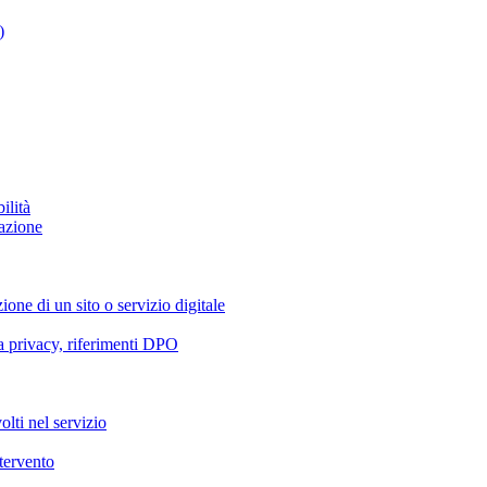
)
ilità
azione
ione di un sito o servizio digitale
va privacy, riferimenti DPO
olti nel servizio
ntervento