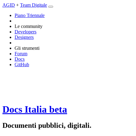
AGID
+
Team Digitale
Piano Triennale
Le community
Developers
Designers
Gli strumenti
Forum
Docs
GitHub
Docs Italia
beta
Documenti pubblici, digitali.