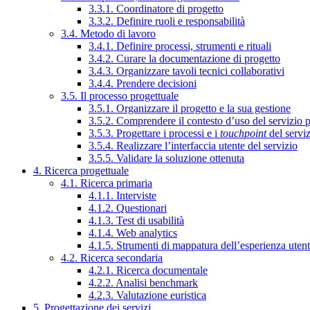
3.3.1. Coordinatore di progetto
3.3.2. Definire ruoli e responsabilità
3.4. Metodo di lavoro
3.4.1. Definire processi, strumenti e rituali
3.4.2. Curare la documentazione di progetto
3.4.3. Organizzare tavoli tecnici collaborativi
3.4.4. Prendere decisioni
3.5. Il processo progettuale
3.5.1. Organizzare il progetto e la sua gestione
3.5.2. Comprendere il contesto d’uso del servizio 
3.5.3. Progettare i processi e i
touchpoint
del servi
3.5.4. Realizzare l’interfaccia utente del servizio
3.5.5. Validare la soluzione ottenuta
4. Ricerca progettuale
4.1. Ricerca primaria
4.1.1. Interviste
4.1.2. Questionari
4.1.3. Test di usabilità
4.1.4. Web analytics
4.1.5. Strumenti di mappatura dell’esperienza uten
4.2. Ricerca secondaria
4.2.1. Ricerca documentale
4.2.2. Analisi benchmark
4.2.3. Valutazione euristica
5. Progettazione dei servizi