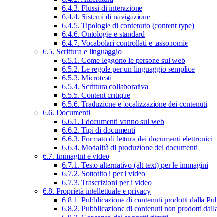
6.4.3. Flussi di interazione
6.4.4. Sistemi di navigazione
6.4.5. Tipologie di contenuto (content type)
6.4.6. Ontologie e standard
6.4.7. Vocabolari controllati e tassonomie
6.5. Scrittura e linguaggio
6.5.1. Come leggono le persone sul web
6.5.2. Le regole per un linguaggio semplice
6.5.3. Microtesti
6.5.4. Scrittura collaborativa
6.5.5. Content critique
6.5.6. Traduzione e localizzazione dei contenuti
6.6. Documenti
6.6.1. I documenti vanno sul web
6.6.2. Tipi di documenti
6.6.3. Formato di lettura dei documenti elettronici
6.6.4. Modalità di produzione dei documenti
6.7. Immagini e video
6.7.1. Testo alternativo (alt text) per le immagini
6.7.2. Sottotitoli per i video
6.7.3. Trascrizioni per i video
6.8. Proprietà intellettuale e privacy
6.8.1. Pubblicazione di contenuti prodotti dalla P
6.8.2. Pubblicazione di contenuti non prodotti dal