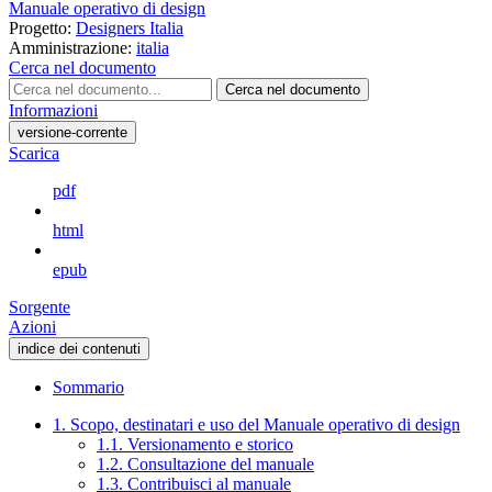
Manuale operativo di design
Progetto:
Designers Italia
Amministrazione:
italia
Cerca nel documento
Cerca nel documento
Informazioni
versione-corrente
Scarica
pdf
html
epub
Sorgente
Azioni
indice dei contenuti
Sommario
1. Scopo, destinatari e uso del Manuale operativo di design
1.1. Versionamento e storico
1.2. Consultazione del manuale
1.3. Contribuisci al manuale