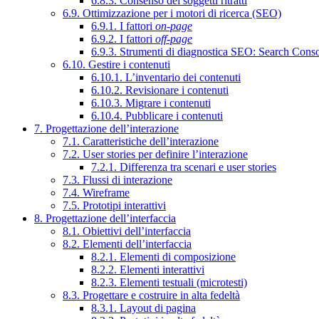
6.8.3. Consenso dei soggetti ritratti
6.9. Ottimizzazione per i motori di ricerca (SEO)
6.9.1. I fattori
on-page
6.9.2. I fattori
off-page
6.9.3. Strumenti di diagnostica SEO: Search Cons
6.10. Gestire i contenuti
6.10.1. L’inventario dei contenuti
6.10.2. Revisionare i contenuti
6.10.3. Migrare i contenuti
6.10.4. Pubblicare i contenuti
7. Progettazione dell’interazione
7.1. Caratteristiche dell’interazione
7.2. User stories per definire l’interazione
7.2.1. Differenza tra scenari e user stories
7.3. Flussi di interazione
7.4. Wireframe
7.5. Prototipi interattivi
8. Progettazione dell’interfaccia
8.1. Obiettivi dell’interfaccia
8.2. Elementi dell’interfaccia
8.2.1. Elementi di composizione
8.2.2. Elementi interattivi
8.2.3. Elementi testuali (microtesti)
8.3. Progettare e costruire in alta fedeltà
8.3.1. Layout di pagina