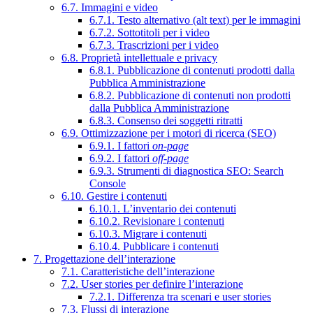
6.7. Immagini e video
6.7.1. Testo alternativo (alt text) per le immagini
6.7.2. Sottotitoli per i video
6.7.3. Trascrizioni per i video
6.8. Proprietà intellettuale e privacy
6.8.1. Pubblicazione di contenuti prodotti dalla
Pubblica Amministrazione
6.8.2. Pubblicazione di contenuti non prodotti
dalla Pubblica Amministrazione
6.8.3. Consenso dei soggetti ritratti
6.9. Ottimizzazione per i motori di ricerca (SEO)
6.9.1. I fattori
on-page
6.9.2. I fattori
off-page
6.9.3. Strumenti di diagnostica SEO: Search
Console
6.10. Gestire i contenuti
6.10.1. L’inventario dei contenuti
6.10.2. Revisionare i contenuti
6.10.3. Migrare i contenuti
6.10.4. Pubblicare i contenuti
7. Progettazione dell’interazione
7.1. Caratteristiche dell’interazione
7.2. User stories per definire l’interazione
7.2.1. Differenza tra scenari e user stories
7.3. Flussi di interazione