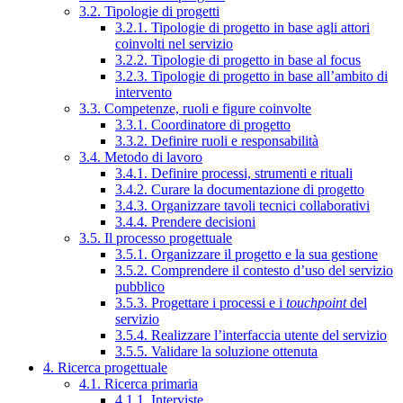
3.2. Tipologie di progetti
3.2.1. Tipologie di progetto in base agli attori
coinvolti nel servizio
3.2.2. Tipologie di progetto in base al focus
3.2.3. Tipologie di progetto in base all’ambito di
intervento
3.3. Competenze, ruoli e figure coinvolte
3.3.1. Coordinatore di progetto
3.3.2. Definire ruoli e responsabilità
3.4. Metodo di lavoro
3.4.1. Definire processi, strumenti e rituali
3.4.2. Curare la documentazione di progetto
3.4.3. Organizzare tavoli tecnici collaborativi
3.4.4. Prendere decisioni
3.5. Il processo progettuale
3.5.1. Organizzare il progetto e la sua gestione
3.5.2. Comprendere il contesto d’uso del servizio
pubblico
3.5.3. Progettare i processi e i
touchpoint
del
servizio
3.5.4. Realizzare l’interfaccia utente del servizio
3.5.5. Validare la soluzione ottenuta
4. Ricerca progettuale
4.1. Ricerca primaria
4.1.1. Interviste