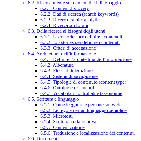
6.2. Ricerca utente sui contenuti e il linguaggio
6.2.1. Content discovery
6.2.2. Dati di ricerca (search keywords)
6.2.3. Ricerca tramite analytics
6.2.4. Ricerca sui forum
6.3. Dalla ricerca ai bisogni degli utenti
6.3.1. User stories per definire i contenuti
6.3.2. Job stories per definire i contenuti
6.3.3. Criteri di accettazione
6.4. Architettura dell’informazione
6.4.1. Definire l’architettura dell’informazione
6.4.2. Alberatura
6.4.3. Flussi di interazione
6.4.4. Sistemi di navigazione
6.4.5. Tipologie di contenuto (content type)
6.4.6. Ontologie e standard
6.4.7. Vocabolari controllati e tassonomie
6.5. Scrittura e linguaggio
6.5.1. Come leggono le persone sul web
6.5.2. Le regole per un linguaggio semplice
6.5.3. Microtesti
6.5.4. Scrittura collaborativa
6.5.5. Content critique
6.5.6. Traduzione e localizzazione dei contenuti
6.6. Documenti