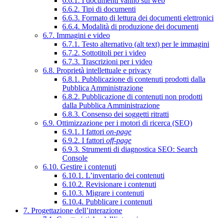
6.6.1. I documenti vanno sul web
6.6.2. Tipi di documenti
6.6.3. Formato di lettura dei documenti elettronici
6.6.4. Modalità di produzione dei documenti
6.7. Immagini e video
6.7.1. Testo alternativo (alt text) per le immagini
6.7.2. Sottotitoli per i video
6.7.3. Trascrizioni per i video
6.8. Proprietà intellettuale e privacy
6.8.1. Pubblicazione di contenuti prodotti dalla
Pubblica Amministrazione
6.8.2. Pubblicazione di contenuti non prodotti
dalla Pubblica Amministrazione
6.8.3. Consenso dei soggetti ritratti
6.9. Ottimizzazione per i motori di ricerca (SEO)
6.9.1. I fattori
on-page
6.9.2. I fattori
off-page
6.9.3. Strumenti di diagnostica SEO: Search
Console
6.10. Gestire i contenuti
6.10.1. L’inventario dei contenuti
6.10.2. Revisionare i contenuti
6.10.3. Migrare i contenuti
6.10.4. Pubblicare i contenuti
7. Progettazione dell’interazione