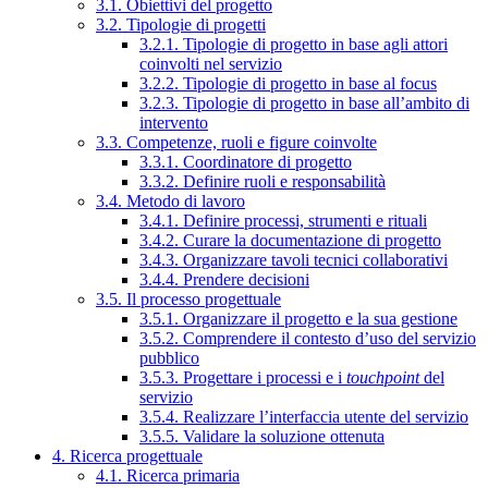
3.1. Obiettivi del progetto
3.2. Tipologie di progetti
3.2.1. Tipologie di progetto in base agli attori
coinvolti nel servizio
3.2.2. Tipologie di progetto in base al focus
3.2.3. Tipologie di progetto in base all’ambito di
intervento
3.3. Competenze, ruoli e figure coinvolte
3.3.1. Coordinatore di progetto
3.3.2. Definire ruoli e responsabilità
3.4. Metodo di lavoro
3.4.1. Definire processi, strumenti e rituali
3.4.2. Curare la documentazione di progetto
3.4.3. Organizzare tavoli tecnici collaborativi
3.4.4. Prendere decisioni
3.5. Il processo progettuale
3.5.1. Organizzare il progetto e la sua gestione
3.5.2. Comprendere il contesto d’uso del servizio
pubblico
3.5.3. Progettare i processi e i
touchpoint
del
servizio
3.5.4. Realizzare l’interfaccia utente del servizio
3.5.5. Validare la soluzione ottenuta
4. Ricerca progettuale
4.1. Ricerca primaria