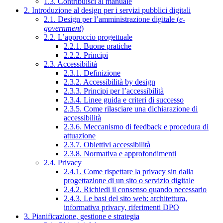
1.3. Contribuisci al manuale
2. Introduzione al design per i servizi pubblici digitali
2.1. Design per l’amministrazione digitale (
e-
government
)
2.2. L’approccio progettuale
2.2.1. Buone pratiche
2.2.2. Principi
2.3. Accessibilità
2.3.1. Definizione
2.3.2. Accessibilità by design
2.3.3. Principi per l’accessibilità
2.3.4. Linee guida e criteri di successo
2.3.5. Come rilasciare una dichiarazione di
accessibilità
2.3.6. Meccanismo di feedback e procedura di
attuazione
2.3.7. Obiettivi accessibilità
2.3.8. Normativa e approfondimenti
2.4. Privacy
2.4.1. Come rispettare la privacy sin dalla
progettazione di un sito o servizio digitale
2.4.2. Richiedi il consenso quando necessario
2.4.3. Le basi del sito web: architettura,
informativa privacy, riferimenti DPO
3. Pianificazione, gestione e strategia