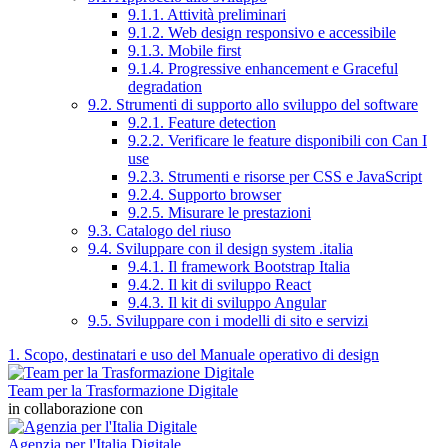
9.1.1. Attività preliminari
9.1.2. Web design responsivo e accessibile
9.1.3. Mobile first
9.1.4. Progressive enhancement e Graceful
degradation
9.2. Strumenti di supporto allo sviluppo del software
9.2.1. Feature detection
9.2.2. Verificare le feature disponibili con Can I
use
9.2.3. Strumenti e risorse per CSS e JavaScript
9.2.4. Supporto browser
9.2.5. Misurare le prestazioni
9.3. Catalogo del riuso
9.4. Sviluppare con il design system .italia
9.4.1. Il framework Bootstrap Italia
9.4.2. Il kit di sviluppo React
9.4.3. Il kit di sviluppo Angular
9.5. Sviluppare con i modelli di sito e servizi
1. Scopo, destinatari e uso del Manuale operativo di design
Team per la Trasformazione Digitale
in collaborazione con
Agenzia per l'Italia Digitale