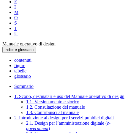
E
I
M
O
S
T
U
Manuale operativo di design
indici e glossario
contenuti
figure
tabelle
glossario
Sommario
1. Scopo, destinatari e uso del Manuale operativo di design
1.1. Versionamento e storico
1.2. Consultazione del manuale
1.3. Contribuisci al manuale
2. Introduzione al design per i servizi pubblici digitali
2.1. Design per l’amministrazione digitale (
e-
government
)