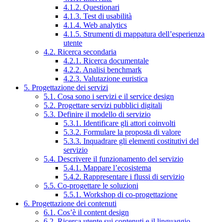
4.1.2. Questionari
4.1.3. Test di usabilità
4.1.4. Web analytics
4.1.5. Strumenti di mappatura dell’esperienza
utente
4.2. Ricerca secondaria
4.2.1. Ricerca documentale
4.2.2. Analisi benchmark
4.2.3. Valutazione euristica
5. Progettazione dei servizi
5.1. Cosa sono i servizi e il service design
5.2. Progettare servizi pubblici digitali
5.3. Definire il modello di servizio
5.3.1. Identificare gli attori coinvolti
5.3.2. Formulare la proposta di valore
5.3.3. Inquadrare gli elementi costitutivi del
servizio
5.4. Descrivere il funzionamento del servizio
5.4.1. Mappare l’ecosistema
5.4.2. Rappresentare i flussi di servizio
5.5. Co-progettare le soluzioni
5.5.1. Workshop di co-progettazione
6. Progettazione dei contenuti
6.1. Cos’è il content design
6.2. Ricerca utente sui contenuti e il linguaggio