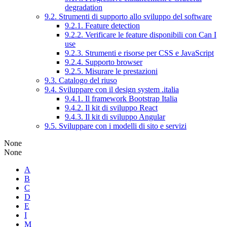
degradation
9.2. Strumenti di supporto allo sviluppo del software
9.2.1. Feature detection
9.2.2. Verificare le feature disponibili con Can I
use
9.2.3. Strumenti e risorse per CSS e JavaScript
9.2.4. Supporto browser
9.2.5. Misurare le prestazioni
9.3. Catalogo del riuso
9.4. Sviluppare con il design system .italia
9.4.1. Il framework Bootstrap Italia
9.4.2. Il kit di sviluppo React
9.4.3. Il kit di sviluppo Angular
9.5. Sviluppare con i modelli di sito e servizi
None
None
A
B
C
D
E
I
M