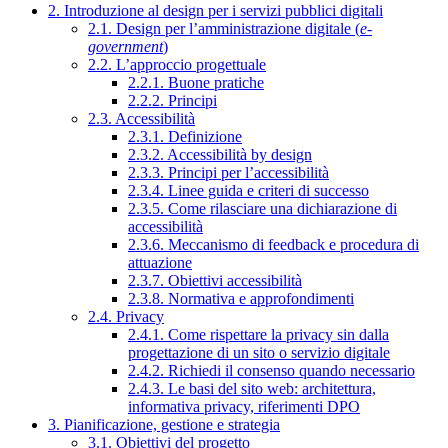
2. Introduzione al design per i servizi pubblici digitali
2.1. Design per l’amministrazione digitale (
e-
government
)
2.2. L’approccio progettuale
2.2.1. Buone pratiche
2.2.2. Principi
2.3. Accessibilità
2.3.1. Definizione
2.3.2. Accessibilità by design
2.3.3. Principi per l’accessibilità
2.3.4. Linee guida e criteri di successo
2.3.5. Come rilasciare una dichiarazione di
accessibilità
2.3.6. Meccanismo di feedback e procedura di
attuazione
2.3.7. Obiettivi accessibilità
2.3.8. Normativa e approfondimenti
2.4. Privacy
2.4.1. Come rispettare la privacy sin dalla
progettazione di un sito o servizio digitale
2.4.2. Richiedi il consenso quando necessario
2.4.3. Le basi del sito web: architettura,
informativa privacy, riferimenti DPO
3. Pianificazione, gestione e strategia
3.1. Obiettivi del progetto