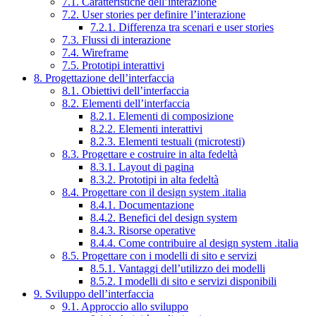
7.1. Caratteristiche dell’interazione
7.2. User stories per definire l’interazione
7.2.1. Differenza tra scenari e user stories
7.3. Flussi di interazione
7.4. Wireframe
7.5. Prototipi interattivi
8. Progettazione dell’interfaccia
8.1. Obiettivi dell’interfaccia
8.2. Elementi dell’interfaccia
8.2.1. Elementi di composizione
8.2.2. Elementi interattivi
8.2.3. Elementi testuali (microtesti)
8.3. Progettare e costruire in alta fedeltà
8.3.1. Layout di pagina
8.3.2. Prototipi in alta fedeltà
8.4. Progettare con il design system .italia
8.4.1. Documentazione
8.4.2. Benefici del design system
8.4.3. Risorse operative
8.4.4. Come contribuire al design system .italia
8.5. Progettare con i modelli di sito e servizi
8.5.1. Vantaggi dell’utilizzo dei modelli
8.5.2. I modelli di sito e servizi disponibili
9. Sviluppo dell’interfaccia
9.1. Approccio allo sviluppo