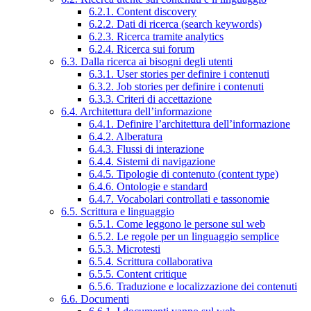
6.2.1. Content discovery
6.2.2. Dati di ricerca (search keywords)
6.2.3. Ricerca tramite analytics
6.2.4. Ricerca sui forum
6.3. Dalla ricerca ai bisogni degli utenti
6.3.1. User stories per definire i contenuti
6.3.2. Job stories per definire i contenuti
6.3.3. Criteri di accettazione
6.4. Architettura dell’informazione
6.4.1. Definire l’architettura dell’informazione
6.4.2. Alberatura
6.4.3. Flussi di interazione
6.4.4. Sistemi di navigazione
6.4.5. Tipologie di contenuto (content type)
6.4.6. Ontologie e standard
6.4.7. Vocabolari controllati e tassonomie
6.5. Scrittura e linguaggio
6.5.1. Come leggono le persone sul web
6.5.2. Le regole per un linguaggio semplice
6.5.3. Microtesti
6.5.4. Scrittura collaborativa
6.5.5. Content critique
6.5.6. Traduzione e localizzazione dei contenuti
6.6. Documenti