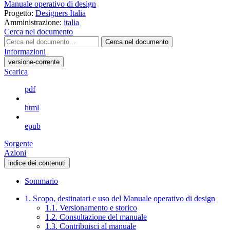
Manuale operativo di design
Progetto:
Designers Italia
Amministrazione:
italia
Cerca nel documento
Cerca nel documento
Informazioni
versione-corrente
Scarica
pdf
html
epub
Sorgente
Azioni
indice dei contenuti
Sommario
1. Scopo, destinatari e uso del Manuale operativo di design
1.1. Versionamento e storico
1.2. Consultazione del manuale
1.3. Contribuisci al manuale