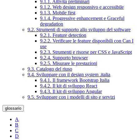
9.1.1. Attività preliminari
9.1.2. Web design responsivo e accessibile
9.1.3. Mobile first
9.1.4. Progressive enhancement e Graceful
degradation
9.2. Strumenti di supporto allo sviluppo del software
9.2.1. Feature detection
9.2.2. Verificare le feature disponibili con Can I
use
9.2.3. Strumenti e risorse per CSS e JavaScript
9.2.4. Supporto browser
9.2.5. Misurare le prestazioni
9.3. Catalogo del riuso
9.4. Sviluppare con il design system .italia
9.4.1. Il framework Bootstrap Italia
9.4.2. Il kit di sviluppo React
9.4.3. Il kit di sviluppo Angular
9.5. Sviluppare con i modelli di sito e servizi
glossario
A
B
C
D