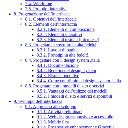
7.4. Wireframe
7.5. Prototipi interattivi
8. Progettazione dell’interfaccia
8.1. Obiettivi dell’interfaccia
8.2. Elementi dell’interfaccia
8.2.1. Elementi di composizione
8.2.2. Elementi interattivi
8.2.3. Elementi testuali (microtesti)
8.3. Progettare e costruire in alta fedeltà
8.3.1. Layout di pagina
8.3.2. Prototipi in alta fedeltà
8.4. Progettare con il design system .italia
8.4.1. Documentazione
8.4.2. Benefici del design system
8.4.3. Risorse operative
8.4.4. Come contribuire al design system .italia
8.5. Progettare con i modelli di sito e servizi
8.5.1. Vantaggi dell’utilizzo dei modelli
8.5.2. I modelli di sito e servizi disponibili
9. Sviluppo dell’interfaccia
9.1. Approccio allo sviluppo
9.1.1. Attività preliminari
9.1.2. Web design responsivo e accessibile
9.1.3. Mobile first
9.1.4. Progressive enhancement e Graceful