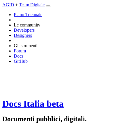
AGID
+
Team Digitale
Piano Triennale
Le community
Developers
Designers
Gli strumenti
Forum
Docs
GitHub
Docs Italia
beta
Documenti pubblici, digitali.