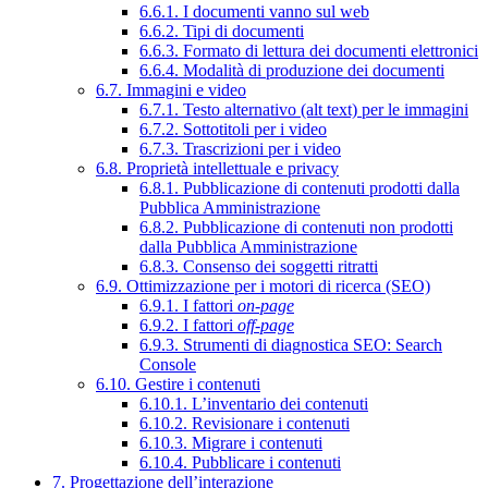
6.6.1. I documenti vanno sul web
6.6.2. Tipi di documenti
6.6.3. Formato di lettura dei documenti elettronici
6.6.4. Modalità di produzione dei documenti
6.7. Immagini e video
6.7.1. Testo alternativo (alt text) per le immagini
6.7.2. Sottotitoli per i video
6.7.3. Trascrizioni per i video
6.8. Proprietà intellettuale e privacy
6.8.1. Pubblicazione di contenuti prodotti dalla
Pubblica Amministrazione
6.8.2. Pubblicazione di contenuti non prodotti
dalla Pubblica Amministrazione
6.8.3. Consenso dei soggetti ritratti
6.9. Ottimizzazione per i motori di ricerca (SEO)
6.9.1. I fattori
on-page
6.9.2. I fattori
off-page
6.9.3. Strumenti di diagnostica SEO: Search
Console
6.10. Gestire i contenuti
6.10.1. L’inventario dei contenuti
6.10.2. Revisionare i contenuti
6.10.3. Migrare i contenuti
6.10.4. Pubblicare i contenuti
7. Progettazione dell’interazione