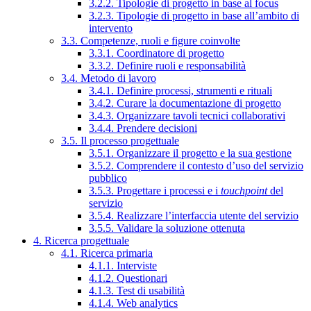
3.2.2. Tipologie di progetto in base al focus
3.2.3. Tipologie di progetto in base all’ambito di
intervento
3.3. Competenze, ruoli e figure coinvolte
3.3.1. Coordinatore di progetto
3.3.2. Definire ruoli e responsabilità
3.4. Metodo di lavoro
3.4.1. Definire processi, strumenti e rituali
3.4.2. Curare la documentazione di progetto
3.4.3. Organizzare tavoli tecnici collaborativi
3.4.4. Prendere decisioni
3.5. Il processo progettuale
3.5.1. Organizzare il progetto e la sua gestione
3.5.2. Comprendere il contesto d’uso del servizio
pubblico
3.5.3. Progettare i processi e i
touchpoint
del
servizio
3.5.4. Realizzare l’interfaccia utente del servizio
3.5.5. Validare la soluzione ottenuta
4. Ricerca progettuale
4.1. Ricerca primaria
4.1.1. Interviste
4.1.2. Questionari
4.1.3. Test di usabilità
4.1.4. Web analytics