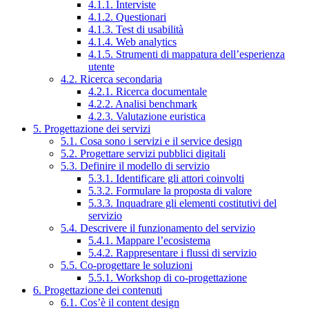
4.1.1. Interviste
4.1.2. Questionari
4.1.3. Test di usabilità
4.1.4. Web analytics
4.1.5. Strumenti di mappatura dell’esperienza
utente
4.2. Ricerca secondaria
4.2.1. Ricerca documentale
4.2.2. Analisi benchmark
4.2.3. Valutazione euristica
5. Progettazione dei servizi
5.1. Cosa sono i servizi e il service design
5.2. Progettare servizi pubblici digitali
5.3. Definire il modello di servizio
5.3.1. Identificare gli attori coinvolti
5.3.2. Formulare la proposta di valore
5.3.3. Inquadrare gli elementi costitutivi del
servizio
5.4. Descrivere il funzionamento del servizio
5.4.1. Mappare l’ecosistema
5.4.2. Rappresentare i flussi di servizio
5.5. Co-progettare le soluzioni
5.5.1. Workshop di co-progettazione
6. Progettazione dei contenuti
6.1. Cos’è il content design