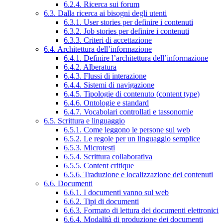
6.2.4. Ricerca sui forum
6.3. Dalla ricerca ai bisogni degli utenti
6.3.1. User stories per definire i contenuti
6.3.2. Job stories per definire i contenuti
6.3.3. Criteri di accettazione
6.4. Architettura dell’informazione
6.4.1. Definire l’architettura dell’informazione
6.4.2. Alberatura
6.4.3. Flussi di interazione
6.4.4. Sistemi di navigazione
6.4.5. Tipologie di contenuto (content type)
6.4.6. Ontologie e standard
6.4.7. Vocabolari controllati e tassonomie
6.5. Scrittura e linguaggio
6.5.1. Come leggono le persone sul web
6.5.2. Le regole per un linguaggio semplice
6.5.3. Microtesti
6.5.4. Scrittura collaborativa
6.5.5. Content critique
6.5.6. Traduzione e localizzazione dei contenuti
6.6. Documenti
6.6.1. I documenti vanno sul web
6.6.2. Tipi di documenti
6.6.3. Formato di lettura dei documenti elettronici
6.6.4. Modalità di produzione dei documenti