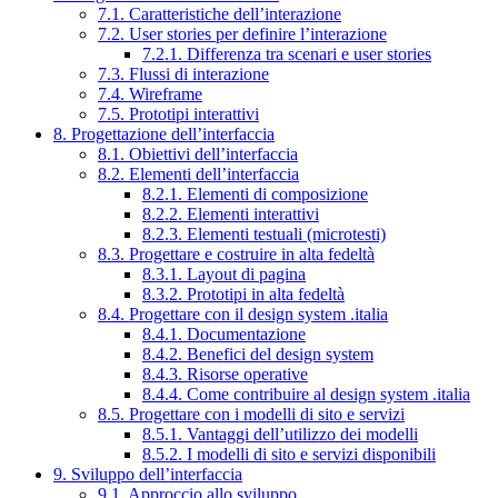
7.1. Caratteristiche dell’interazione
7.2. User stories per definire l’interazione
7.2.1. Differenza tra scenari e user stories
7.3. Flussi di interazione
7.4. Wireframe
7.5. Prototipi interattivi
8. Progettazione dell’interfaccia
8.1. Obiettivi dell’interfaccia
8.2. Elementi dell’interfaccia
8.2.1. Elementi di composizione
8.2.2. Elementi interattivi
8.2.3. Elementi testuali (microtesti)
8.3. Progettare e costruire in alta fedeltà
8.3.1. Layout di pagina
8.3.2. Prototipi in alta fedeltà
8.4. Progettare con il design system .italia
8.4.1. Documentazione
8.4.2. Benefici del design system
8.4.3. Risorse operative
8.4.4. Come contribuire al design system .italia
8.5. Progettare con i modelli di sito e servizi
8.5.1. Vantaggi dell’utilizzo dei modelli
8.5.2. I modelli di sito e servizi disponibili
9. Sviluppo dell’interfaccia
9.1. Approccio allo sviluppo