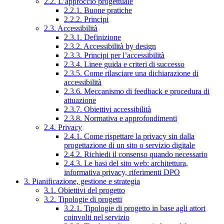
2.2. L’approccio progettuale
2.2.1. Buone pratiche
2.2.2. Principi
2.3. Accessibilità
2.3.1. Definizione
2.3.2. Accessibilità by design
2.3.3. Principi per l’accessibilità
2.3.4. Linee guida e criteri di successo
2.3.5. Come rilasciare una dichiarazione di
accessibilità
2.3.6. Meccanismo di feedback e procedura di
attuazione
2.3.7. Obiettivi accessibilità
2.3.8. Normativa e approfondimenti
2.4. Privacy
2.4.1. Come rispettare la privacy sin dalla
progettazione di un sito o servizio digitale
2.4.2. Richiedi il consenso quando necessario
2.4.3. Le basi del sito web: architettura,
informativa privacy, riferimenti DPO
3. Pianificazione, gestione e strategia
3.1. Obiettivi del progetto
3.2. Tipologie di progetti
3.2.1. Tipologie di progetto in base agli attori
coinvolti nel servizio