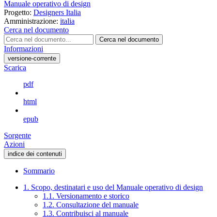
Manuale operativo di design
Progetto:
Designers Italia
Amministrazione:
italia
Cerca nel documento
Cerca nel documento
Informazioni
versione-corrente
Scarica
pdf
html
epub
Sorgente
Azioni
indice dei contenuti
Sommario
1. Scopo, destinatari e uso del Manuale operativo di design
1.1. Versionamento e storico
1.2. Consultazione del manuale
1.3. Contribuisci al manuale