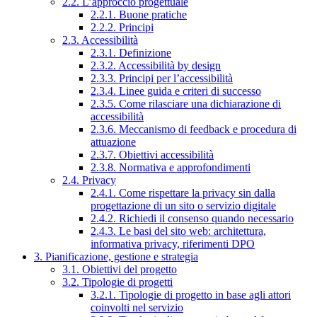
2.2. L’approccio progettuale
2.2.1. Buone pratiche
2.2.2. Principi
2.3. Accessibilità
2.3.1. Definizione
2.3.2. Accessibilità by design
2.3.3. Principi per l’accessibilità
2.3.4. Linee guida e criteri di successo
2.3.5. Come rilasciare una dichiarazione di
accessibilità
2.3.6. Meccanismo di feedback e procedura di
attuazione
2.3.7. Obiettivi accessibilità
2.3.8. Normativa e approfondimenti
2.4. Privacy
2.4.1. Come rispettare la privacy sin dalla
progettazione di un sito o servizio digitale
2.4.2. Richiedi il consenso quando necessario
2.4.3. Le basi del sito web: architettura,
informativa privacy, riferimenti DPO
3. Pianificazione, gestione e strategia
3.1. Obiettivi del progetto
3.2. Tipologie di progetti
3.2.1. Tipologie di progetto in base agli attori
coinvolti nel servizio