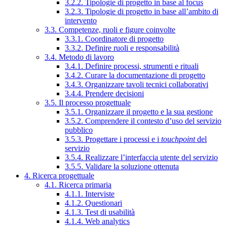
3.2.2. Tipologie di progetto in base al focus
3.2.3. Tipologie di progetto in base all’ambito di
intervento
3.3. Competenze, ruoli e figure coinvolte
3.3.1. Coordinatore di progetto
3.3.2. Definire ruoli e responsabilità
3.4. Metodo di lavoro
3.4.1. Definire processi, strumenti e rituali
3.4.2. Curare la documentazione di progetto
3.4.3. Organizzare tavoli tecnici collaborativi
3.4.4. Prendere decisioni
3.5. Il processo progettuale
3.5.1. Organizzare il progetto e la sua gestione
3.5.2. Comprendere il contesto d’uso del servizio
pubblico
3.5.3. Progettare i processi e i
touchpoint
del
servizio
3.5.4. Realizzare l’interfaccia utente del servizio
3.5.5. Validare la soluzione ottenuta
4. Ricerca progettuale
4.1. Ricerca primaria
4.1.1. Interviste
4.1.2. Questionari
4.1.3. Test di usabilità
4.1.4. Web analytics