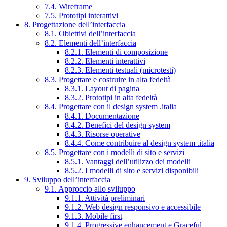
7.4. Wireframe
7.5. Prototipi interattivi
8. Progettazione dell’interfaccia
8.1. Obiettivi dell’interfaccia
8.2. Elementi dell’interfaccia
8.2.1. Elementi di composizione
8.2.2. Elementi interattivi
8.2.3. Elementi testuali (microtesti)
8.3. Progettare e costruire in alta fedeltà
8.3.1. Layout di pagina
8.3.2. Prototipi in alta fedeltà
8.4. Progettare con il design system .italia
8.4.1. Documentazione
8.4.2. Benefici del design system
8.4.3. Risorse operative
8.4.4. Come contribuire al design system .italia
8.5. Progettare con i modelli di sito e servizi
8.5.1. Vantaggi dell’utilizzo dei modelli
8.5.2. I modelli di sito e servizi disponibili
9. Sviluppo dell’interfaccia
9.1. Approccio allo sviluppo
9.1.1. Attività preliminari
9.1.2. Web design responsivo e accessibile
9.1.3. Mobile first
9.1.4. Progressive enhancement e Graceful