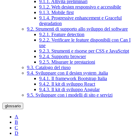
9.1.1. Attività preliminari
9.1.2. Web design responsivo e accessibile
9.1.3. Mobile first
9.1.4. Progressive enhancement e Graceful
degradation
9.2. Strumenti di supporto allo sviluppo del software
9.2.1. Feature detection
9.2.2. Verificare le feature disponibili con Can I
use
9.2.3. Strumenti e risorse per CSS e JavaScript
9.2.4. Supporto browser
9.2.5. Misurare le prestazioni
9.3. Catalogo del riuso
9.4. Sviluppare con il design system .italia
9.4.1. Il framework Bootstrap Italia
9.4.2. Il kit di sviluppo React
9.4.3. Il kit di sviluppo Angular
9.5. Sviluppare con i modelli di sito e servizi
glossario
A
B
C
D