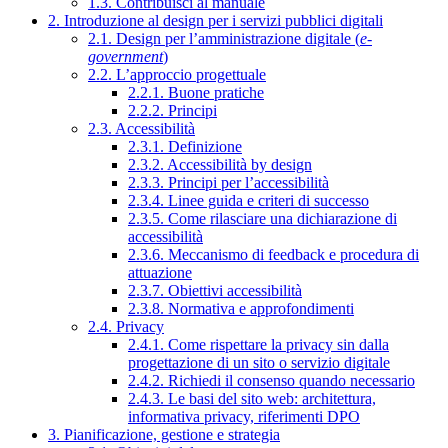
1.3. Contribuisci al manuale
2. Introduzione al design per i servizi pubblici digitali
2.1. Design per l’amministrazione digitale (
e-
government
)
2.2. L’approccio progettuale
2.2.1. Buone pratiche
2.2.2. Principi
2.3. Accessibilità
2.3.1. Definizione
2.3.2. Accessibilità by design
2.3.3. Principi per l’accessibilità
2.3.4. Linee guida e criteri di successo
2.3.5. Come rilasciare una dichiarazione di
accessibilità
2.3.6. Meccanismo di feedback e procedura di
attuazione
2.3.7. Obiettivi accessibilità
2.3.8. Normativa e approfondimenti
2.4. Privacy
2.4.1. Come rispettare la privacy sin dalla
progettazione di un sito o servizio digitale
2.4.2. Richiedi il consenso quando necessario
2.4.3. Le basi del sito web: architettura,
informativa privacy, riferimenti DPO
3. Pianificazione, gestione e strategia