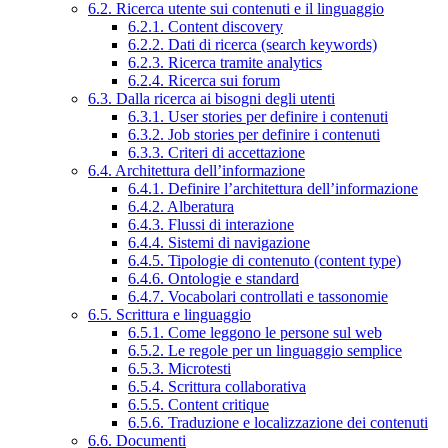
6.2. Ricerca utente sui contenuti e il linguaggio
6.2.1. Content discovery
6.2.2. Dati di ricerca (search keywords)
6.2.3. Ricerca tramite analytics
6.2.4. Ricerca sui forum
6.3. Dalla ricerca ai bisogni degli utenti
6.3.1. User stories per definire i contenuti
6.3.2. Job stories per definire i contenuti
6.3.3. Criteri di accettazione
6.4. Architettura dell’informazione
6.4.1. Definire l’architettura dell’informazione
6.4.2. Alberatura
6.4.3. Flussi di interazione
6.4.4. Sistemi di navigazione
6.4.5. Tipologie di contenuto (content type)
6.4.6. Ontologie e standard
6.4.7. Vocabolari controllati e tassonomie
6.5. Scrittura e linguaggio
6.5.1. Come leggono le persone sul web
6.5.2. Le regole per un linguaggio semplice
6.5.3. Microtesti
6.5.4. Scrittura collaborativa
6.5.5. Content critique
6.5.6. Traduzione e localizzazione dei contenuti
6.6. Documenti