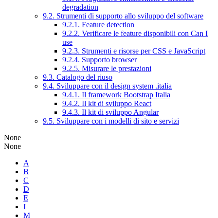
degradation
9.2. Strumenti di supporto allo sviluppo del software
9.2.1. Feature detection
9.2.2. Verificare le feature disponibili con Can I
use
9.2.3. Strumenti e risorse per CSS e JavaScript
9.2.4. Supporto browser
9.2.5. Misurare le prestazioni
9.3. Catalogo del riuso
9.4. Sviluppare con il design system .italia
9.4.1. Il framework Bootstrap Italia
9.4.2. Il kit di sviluppo React
9.4.3. Il kit di sviluppo Angular
9.5. Sviluppare con i modelli di sito e servizi
None
None
A
B
C
D
E
I
M