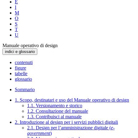
E
I
M
O
S
T
U
Manuale operativo di design
indici e glossario
contenuti
figure
tabelle
glossario
Sommario
1. Scopo, destinatari e uso del Manuale operativo di design
1.1. Versionamento e storico
1.2. Consultazione del manuale
1.3. Contribuisci al manuale
2. Introduzione al design per i servizi pubblici digitali
2.1. Design per l’amministrazione digitale (
e-
government
)