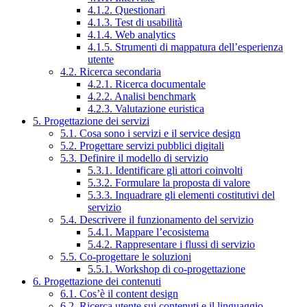
4.1.2. Questionari
4.1.3. Test di usabilità
4.1.4. Web analytics
4.1.5. Strumenti di mappatura dell’esperienza
utente
4.2. Ricerca secondaria
4.2.1. Ricerca documentale
4.2.2. Analisi benchmark
4.2.3. Valutazione euristica
5. Progettazione dei servizi
5.1. Cosa sono i servizi e il service design
5.2. Progettare servizi pubblici digitali
5.3. Definire il modello di servizio
5.3.1. Identificare gli attori coinvolti
5.3.2. Formulare la proposta di valore
5.3.3. Inquadrare gli elementi costitutivi del
servizio
5.4. Descrivere il funzionamento del servizio
5.4.1. Mappare l’ecosistema
5.4.2. Rappresentare i flussi di servizio
5.5. Co-progettare le soluzioni
5.5.1. Workshop di co-progettazione
6. Progettazione dei contenuti
6.1. Cos’è il content design
6.2. Ricerca utente sui contenuti e il linguaggio