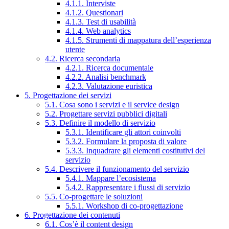
4.1.1. Interviste
4.1.2. Questionari
4.1.3. Test di usabilità
4.1.4. Web analytics
4.1.5. Strumenti di mappatura dell’esperienza
utente
4.2. Ricerca secondaria
4.2.1. Ricerca documentale
4.2.2. Analisi benchmark
4.2.3. Valutazione euristica
5. Progettazione dei servizi
5.1. Cosa sono i servizi e il service design
5.2. Progettare servizi pubblici digitali
5.3. Definire il modello di servizio
5.3.1. Identificare gli attori coinvolti
5.3.2. Formulare la proposta di valore
5.3.3. Inquadrare gli elementi costitutivi del
servizio
5.4. Descrivere il funzionamento del servizio
5.4.1. Mappare l’ecosistema
5.4.2. Rappresentare i flussi di servizio
5.5. Co-progettare le soluzioni
5.5.1. Workshop di co-progettazione
6. Progettazione dei contenuti
6.1. Cos’è il content design