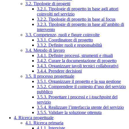
3.2. Tipologie di progetti
3.2.1. Tipologie di progetto in base agli attori
coinvolti nel servizio
3.2.2. Tipologie di progetto in base al focus
3.2.3. Tipologie di progetto in base all’ambito di
intervento
3.3. Competenze, ruoli e figure coinvolte
3.3.1. Coordinatore di progetto
3.3.2. Definire ruoli e responsabilità
3.4. Metodo di lavoro
3.4.1. Definire processi, strumenti e rituali
3.4.2. Curare la documentazione di progetto
3.4.3. Organizzare tavoli tecnici collaborativi
3.4.4. Prendere decisioni
3.5. Il processo progettuale
3.5.1. Organizzare il progetto e la sua gestione
3.5.2. Comprendere il contesto d’uso del servizio
pubblico
3.5.3. Progettare i processi e i
touchpoint
del
servizio
3.5.4. Realizzare l’interfaccia utente del servizio
3.5.5. Validare la soluzione ottenuta
4. Ricerca progettuale
4.1. Ricerca primaria
4.1.1. Interviste