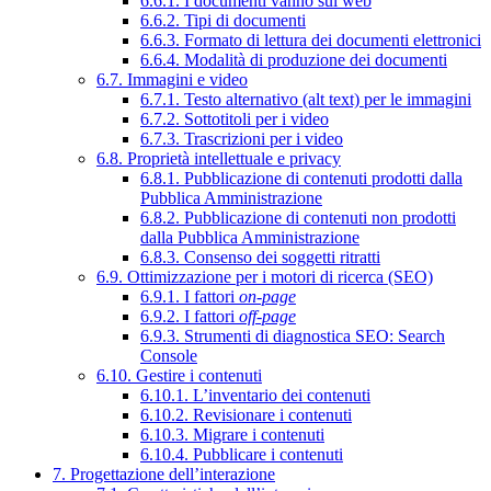
6.6.1. I documenti vanno sul web
6.6.2. Tipi di documenti
6.6.3. Formato di lettura dei documenti elettronici
6.6.4. Modalità di produzione dei documenti
6.7. Immagini e video
6.7.1. Testo alternativo (alt text) per le immagini
6.7.2. Sottotitoli per i video
6.7.3. Trascrizioni per i video
6.8. Proprietà intellettuale e privacy
6.8.1. Pubblicazione di contenuti prodotti dalla
Pubblica Amministrazione
6.8.2. Pubblicazione di contenuti non prodotti
dalla Pubblica Amministrazione
6.8.3. Consenso dei soggetti ritratti
6.9. Ottimizzazione per i motori di ricerca (SEO)
6.9.1. I fattori
on-page
6.9.2. I fattori
off-page
6.9.3. Strumenti di diagnostica SEO: Search
Console
6.10. Gestire i contenuti
6.10.1. L’inventario dei contenuti
6.10.2. Revisionare i contenuti
6.10.3. Migrare i contenuti
6.10.4. Pubblicare i contenuti
7. Progettazione dell’interazione