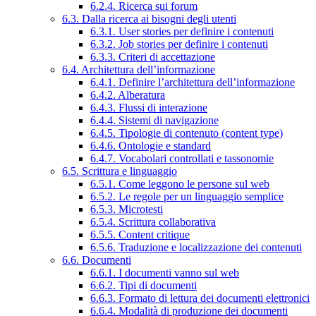
6.2.4. Ricerca sui forum
6.3. Dalla ricerca ai bisogni degli utenti
6.3.1. User stories per definire i contenuti
6.3.2. Job stories per definire i contenuti
6.3.3. Criteri di accettazione
6.4. Architettura dell’informazione
6.4.1. Definire l’architettura dell’informazione
6.4.2. Alberatura
6.4.3. Flussi di interazione
6.4.4. Sistemi di navigazione
6.4.5. Tipologie di contenuto (content type)
6.4.6. Ontologie e standard
6.4.7. Vocabolari controllati e tassonomie
6.5. Scrittura e linguaggio
6.5.1. Come leggono le persone sul web
6.5.2. Le regole per un linguaggio semplice
6.5.3. Microtesti
6.5.4. Scrittura collaborativa
6.5.5. Content critique
6.5.6. Traduzione e localizzazione dei contenuti
6.6. Documenti
6.6.1. I documenti vanno sul web
6.6.2. Tipi di documenti
6.6.3. Formato di lettura dei documenti elettronici
6.6.4. Modalità di produzione dei documenti