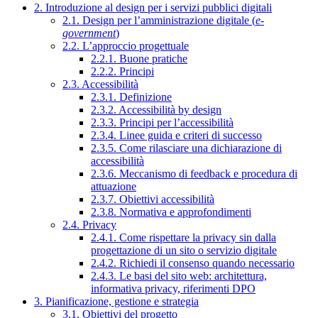
2. Introduzione al design per i servizi pubblici digitali
2.1. Design per l’amministrazione digitale (
e-
government
)
2.2. L’approccio progettuale
2.2.1. Buone pratiche
2.2.2. Principi
2.3. Accessibilità
2.3.1. Definizione
2.3.2. Accessibilità by design
2.3.3. Principi per l’accessibilità
2.3.4. Linee guida e criteri di successo
2.3.5. Come rilasciare una dichiarazione di
accessibilità
2.3.6. Meccanismo di feedback e procedura di
attuazione
2.3.7. Obiettivi accessibilità
2.3.8. Normativa e approfondimenti
2.4. Privacy
2.4.1. Come rispettare la privacy sin dalla
progettazione di un sito o servizio digitale
2.4.2. Richiedi il consenso quando necessario
2.4.3. Le basi del sito web: architettura,
informativa privacy, riferimenti DPO
3. Pianificazione, gestione e strategia
3.1. Obiettivi del progetto