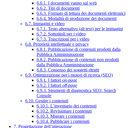
6.6.1. I documenti vanno sul web
6.6.2. Tipi di documenti
6.6.3. Formato di lettura dei documenti elettronici
6.6.4. Modalità di produzione dei documenti
6.7. Immagini e video
6.7.1. Testo alternativo (alt text) per le immagini
6.7.2. Sottotitoli per i video
6.7.3. Trascrizioni per i video
6.8. Proprietà intellettuale e privacy
6.8.1. Pubblicazione di contenuti prodotti dalla
Pubblica Amministrazione
6.8.2. Pubblicazione di contenuti non prodotti
dalla Pubblica Amministrazione
6.8.3. Consenso dei soggetti ritratti
6.9. Ottimizzazione per i motori di ricerca (SEO)
6.9.1. I fattori
on-page
6.9.2. I fattori
off-page
6.9.3. Strumenti di diagnostica SEO: Search
Console
6.10. Gestire i contenuti
6.10.1. L’inventario dei contenuti
6.10.2. Revisionare i contenuti
6.10.3. Migrare i contenuti
6.10.4. Pubblicare i contenuti
7. Progettazione dell’interazione