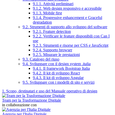
9.1.1. Attività preliminari
9.1.2. Web design responsivo e accessibile
9.1.3. Mobile first
9.1.4. Progressive enhancement e Graceful
degradation
9.2. Strumenti di supporto allo sviluppo del software
9.2.1. Feature detection
9.2.2. Verificare le feature disponibili con Can I
use
9.2.3. Strumenti e risorse per CSS e JavaScript
9.2.4. Supporto browser
9.2.5. Misurare le prestazioni
9.3. Catalogo del riuso
9.4. Sviluppare con il design system .italia
9.4.1. Il framework Bootstrap Italia
9.4.2. Il kit di sviluppo React
9.4.3. Il kit di sviluppo Angular
9.5. Sviluppare con i modelli di sito e servizi
1. Scopo, destinatari e uso del Manuale operativo di design
Team per la Trasformazione Digitale
in collaborazione con
Agenzia per l'Italia Digitale