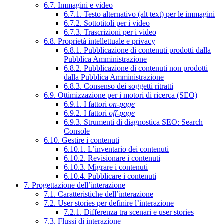
6.7. Immagini e video
6.7.1. Testo alternativo (alt text) per le immagini
6.7.2. Sottotitoli per i video
6.7.3. Trascrizioni per i video
6.8. Proprietà intellettuale e privacy
6.8.1. Pubblicazione di contenuti prodotti dalla
Pubblica Amministrazione
6.8.2. Pubblicazione di contenuti non prodotti
dalla Pubblica Amministrazione
6.8.3. Consenso dei soggetti ritratti
6.9. Ottimizzazione per i motori di ricerca (SEO)
6.9.1. I fattori
on-page
6.9.2. I fattori
off-page
6.9.3. Strumenti di diagnostica SEO: Search
Console
6.10. Gestire i contenuti
6.10.1. L’inventario dei contenuti
6.10.2. Revisionare i contenuti
6.10.3. Migrare i contenuti
6.10.4. Pubblicare i contenuti
7. Progettazione dell’interazione
7.1. Caratteristiche dell’interazione
7.2. User stories per definire l’interazione
7.2.1. Differenza tra scenari e user stories
7.3. Flussi di interazione