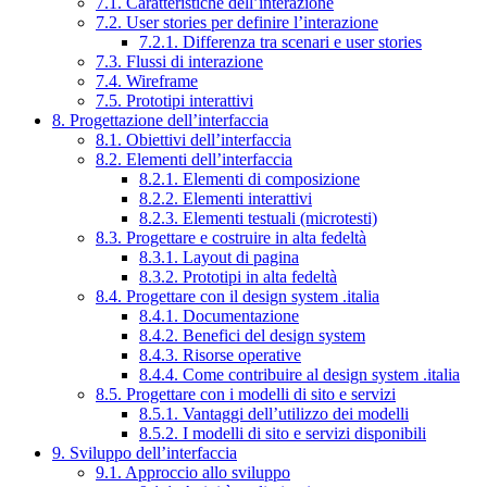
7.1. Caratteristiche dell’interazione
7.2. User stories per definire l’interazione
7.2.1. Differenza tra scenari e user stories
7.3. Flussi di interazione
7.4. Wireframe
7.5. Prototipi interattivi
8. Progettazione dell’interfaccia
8.1. Obiettivi dell’interfaccia
8.2. Elementi dell’interfaccia
8.2.1. Elementi di composizione
8.2.2. Elementi interattivi
8.2.3. Elementi testuali (microtesti)
8.3. Progettare e costruire in alta fedeltà
8.3.1. Layout di pagina
8.3.2. Prototipi in alta fedeltà
8.4. Progettare con il design system .italia
8.4.1. Documentazione
8.4.2. Benefici del design system
8.4.3. Risorse operative
8.4.4. Come contribuire al design system .italia
8.5. Progettare con i modelli di sito e servizi
8.5.1. Vantaggi dell’utilizzo dei modelli
8.5.2. I modelli di sito e servizi disponibili
9. Sviluppo dell’interfaccia
9.1. Approccio allo sviluppo