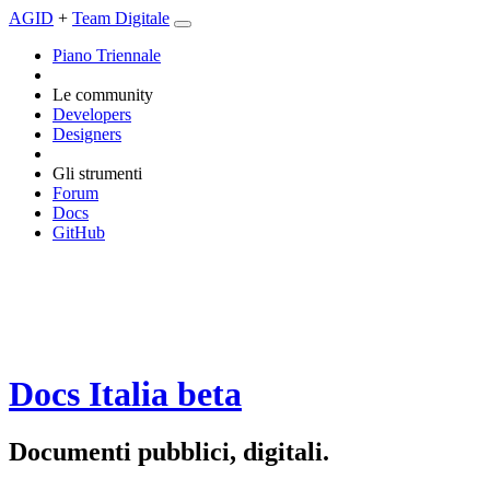
AGID
+
Team Digitale
Piano Triennale
Le community
Developers
Designers
Gli strumenti
Forum
Docs
GitHub
Docs Italia
beta
Documenti pubblici, digitali.