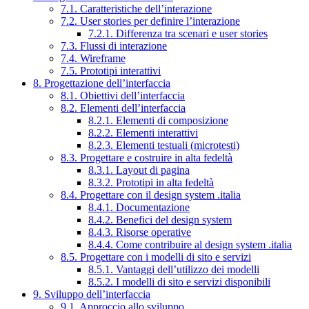
7.1. Caratteristiche dell’interazione
7.2. User stories per definire l’interazione
7.2.1. Differenza tra scenari e user stories
7.3. Flussi di interazione
7.4. Wireframe
7.5. Prototipi interattivi
8. Progettazione dell’interfaccia
8.1. Obiettivi dell’interfaccia
8.2. Elementi dell’interfaccia
8.2.1. Elementi di composizione
8.2.2. Elementi interattivi
8.2.3. Elementi testuali (microtesti)
8.3. Progettare e costruire in alta fedeltà
8.3.1. Layout di pagina
8.3.2. Prototipi in alta fedeltà
8.4. Progettare con il design system .italia
8.4.1. Documentazione
8.4.2. Benefici del design system
8.4.3. Risorse operative
8.4.4. Come contribuire al design system .italia
8.5. Progettare con i modelli di sito e servizi
8.5.1. Vantaggi dell’utilizzo dei modelli
8.5.2. I modelli di sito e servizi disponibili
9. Sviluppo dell’interfaccia
9.1. Approccio allo sviluppo