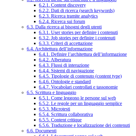
6.2.1. Content discovery
6.2.2. Dati di ricerca (search keywords)
6.2.3. Ricerca tramite analytics
6.2.4. Ricerca sui forum
6.3. Dalla ricerca ai bisogni degli utenti
6.3.1. User stories per definire i contenuti
6.3.2. Job stories per definire i contenuti
6.3.3. Criteri di accettazione
6.4. Architettura dell’informazione
6.4.1. Definire l’architettura dell’informazione
6.4.2. Alberatura
6.4.3. Flussi di interazione
6.4.4. Sistemi di navigazione
6.4.5. Tipologie di contenuto (content type)
6.4.6. Ontologie e standard
6.4.7. Vocabolari controllati e tassonomie
6.5. Scrittura e linguaggio
6.5.1. Come leggono le persone sul web
6.5.2. Le regole per un linguaggio semplice
6.5.3. Microtesti
6.5.4. Scrittura collaborativa
6.5.5. Content critique
6.5.6. Traduzione e localizzazione dei contenuti
6.6. Documenti