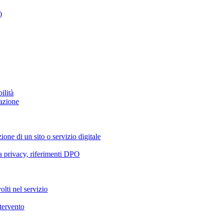
)
ilità
azione
ione di un sito o servizio digitale
va privacy, riferimenti DPO
olti nel servizio
ntervento