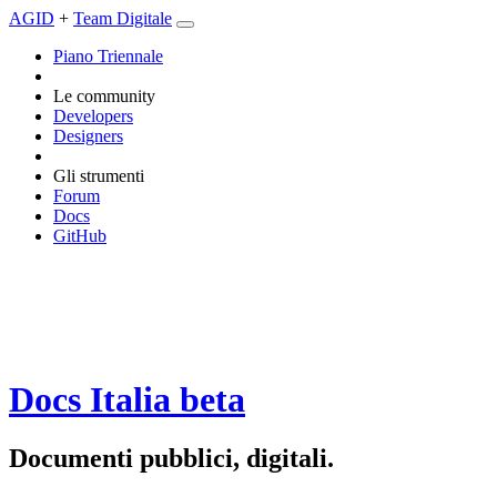
AGID
+
Team Digitale
Piano Triennale
Le community
Developers
Designers
Gli strumenti
Forum
Docs
GitHub
Docs Italia
beta
Documenti pubblici, digitali.