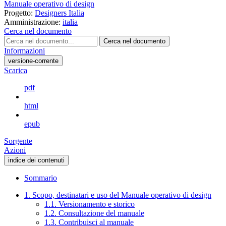
Manuale operativo di design
Progetto:
Designers Italia
Amministrazione:
italia
Cerca nel documento
Cerca nel documento
Informazioni
versione-corrente
Scarica
pdf
html
epub
Sorgente
Azioni
indice dei contenuti
Sommario
1. Scopo, destinatari e uso del Manuale operativo di design
1.1. Versionamento e storico
1.2. Consultazione del manuale
1.3. Contribuisci al manuale