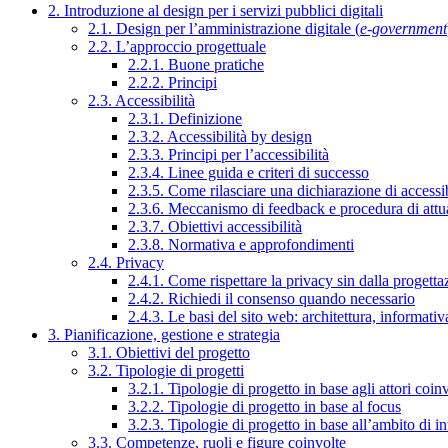
2. Introduzione al design per i servizi pubblici digitali
2.1. Design per l’amministrazione digitale (
e-government
2.2. L’approccio progettuale
2.2.1. Buone pratiche
2.2.2. Principi
2.3. Accessibilità
2.3.1. Definizione
2.3.2. Accessibilità by design
2.3.3. Principi per l’accessibilità
2.3.4. Linee guida e criteri di successo
2.3.5. Come rilasciare una dichiarazione di accessib
2.3.6. Meccanismo di feedback e procedura di attu
2.3.7. Obiettivi accessibilità
2.3.8. Normativa e approfondimenti
2.4. Privacy
2.4.1. Come rispettare la privacy sin dalla progettaz
2.4.2. Richiedi il consenso quando necessario
2.4.3. Le basi del sito web: architettura, informati
3. Pianificazione, gestione e strategia
3.1. Obiettivi del progetto
3.2. Tipologie di progetti
3.2.1. Tipologie di progetto in base agli attori coinv
3.2.2. Tipologie di progetto in base al focus
3.2.3. Tipologie di progetto in base all’ambito di i
3.3. Competenze, ruoli e figure coinvolte