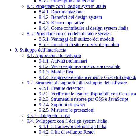
8.3.2. Prototipi in alta fedeltà
8.4. Progettare con il design system .italia
8.4.1. Documentazione
8.4.2. Benefici del design system
8.4.3. Risorse operative
8.4.4. Come contribuire al design system .italia
8.5. Progettare con i modelli di sito e servizi
8.5.1. Vantaggi dell’utilizzo dei modelli
8.5.2. I modelli di sito e servizi disponibili
9. Sviluppo dell’interfaccia
9.1. Approccio allo sviluppo
9.1.1. Attività preliminari
9.1.2. Web design responsivo e accessibile
9.1.3. Mobile first
9.1.4. Progressive enhancement e Graceful degrad
9.2. Strumenti di supporto allo sviluppo del software
9.2.1. Feature detection
9.2.2. Verificare le feature disponibili con Can I us
9.2.3. Strumenti e risorse per CSS e JavaScript
9.2.4. Supporto browser
9.2.5. Misurare le prestazioni
9.3. Catalogo del riuso
9.4. Sviluppare con il design system .italia
9.4.1. Il framework Bootstrap Italia
9.4.2. Il kit di sviluppo React