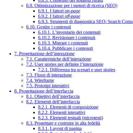
6.8.3. Consenso dei soggetti ritratti
6.9. Ottimizzazione per i motori di ricerca (SEO)
6.9.1. I fattori
on-page
6.9.2. I fattori
off-page
6.9.3. Strumenti di diagnostica SEO: Search Cons
6.10. Gestire i contenuti
6.10.1. L’inventario dei contenuti
6.10.2. Revisionare i contenuti
6.10.3. Migrare i contenuti
6.10.4. Pubblicare i contenuti
7. Progettazione dell’interazione
7.1. Caratteristiche dell’interazione
7.2. User stories per definire l’interazione
7.2.1. Differenza tra scenari e user stories
7.3. Flussi di interazione
7.4. Wireframe
7.5. Prototipi interattivi
8. Progettazione dell’interfaccia
8.1. Obiettivi dell’interfaccia
8.2. Elementi dell’interfaccia
8.2.1. Elementi di composizione
8.2.2. Elementi interattivi
8.2.3. Elementi testuali (microtesti)
8.3. Progettare e costruire in alta fedeltà
8.3.1. Layout di pagina