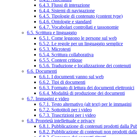
6.4.3. Flussi di interazione
6.4.4. Sistemi di navigazione
6.4.5. Tipologie di contenuto (content type)
6.4.6. Ontologie e standard
6.4.7. Vocabolari controllati e tassonomie
6.5. Scrittura e linguaggio
6.5.1. Come leggono le persone sul web
6.5.2. Le regole per un linguaggio semplice
6.5.3. Microtesti
6.5.4. Scrittura collaborativa
6.5.5. Content critique
6.5.6. Traduzione e localizzazione dei contenuti
6.6. Documenti
6.6.1. I documenti vanno sul web
6.6.2. Tipi di documenti
6.6.3. Formato di lettura dei documenti elettronici
6.6.4. Modalità di produzione dei documenti
6.7. Immagini e video
6.7.1. Testo alternativo (alt text) per le immagini
6.7.2. Sottotitoli per i video
6.7.3. Trascrizioni per i video
6.8. Proprietà intellettuale e privacy
6.8.1. Pubblicazione di contenuti prodotti dalla P
6.8.2. Pubblicazione di contenuti non prodotti dal