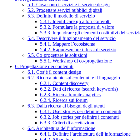
5.1. Cosa sono i servizi e il service design
5.2. Progettare servizi pubblici digitali
5.3. Definire il modello di servizio
5.3.1. Identificare gli attori coinvolti
5.3.2. Formulare la proposta di valore
5.3.3. Inquadrare gli elementi costitutivi del serviz
5.4. Descrivere il funzionamento del servizio
5.4.1. Mappare l’ecosistema
5.4.2. Rappresentare i flussi di servizio
5.5. Co-progettare le soluzioni
5.5.1. Workshop di co-progettazione
6. Progettazione dei contenuti
6.1. Cos’è il content design
6.2. Ricerca utente sui contenuti e il linguaggio
6.2.1. Content discovery
6.2.2. Dati di ricerca (search keywords)
6.2.3. Ricerca tramite analytics
6.2.4. Ricerca sui forum
6.3. Dalla ricerca ai bisogni degli utenti
6.3.1. User stories per definire i contenuti
6.3.2. Job stories per definire i contenuti
6.3.3. Criteri di accettazione
6.4. Architettura dell’informazione
6.4.1. Definire l’architettura dell’informazione
6.4.2. Alberatura