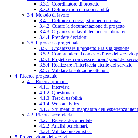
3.3.1. Coordinatore di progetto
3.3.2. Definire ruoli e responsabilità
3.4. Metodo di lavoro
3.4.1. Definire processi, strumenti e rituali
3.4.2. Curare la documentazione di progetto
3.4.3. Organizzare tavoli tecnici collaborativi
3.4.4. Prendere decisioni
3.5. Il processo progettuale
3.5.1. Organizzare il progetto e la sua gestione
3.5.2. Comprendere il contesto d’uso del servizio 
3.5.3. Progettare i processi e i
touchpoint
del servi
3.5.4. Realizzare l’interfaccia utente del servizio
3.5.5. Validare la soluzione ottenuta
4. Ricerca progettuale
4.1. Ricerca primaria
4.1.1. Interviste
4.1.2. Questionari
4.1.3. Test di usabilità
4.1.4. Web analytics
4.1.5. Strumenti di mappatura dell’esperienza uten
4.2. Ricerca secondaria
4.2.1. Ricerca documentale
4.2.2. Analisi benchmark
4.2.3. Valutazione euristica
5. Progettazione dei servizi