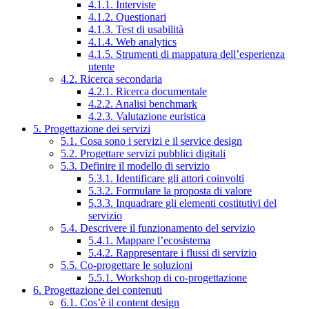
4.1.1. Interviste
4.1.2. Questionari
4.1.3. Test di usabilità
4.1.4. Web analytics
4.1.5. Strumenti di mappatura dell’esperienza
utente
4.2. Ricerca secondaria
4.2.1. Ricerca documentale
4.2.2. Analisi benchmark
4.2.3. Valutazione euristica
5. Progettazione dei servizi
5.1. Cosa sono i servizi e il service design
5.2. Progettare servizi pubblici digitali
5.3. Definire il modello di servizio
5.3.1. Identificare gli attori coinvolti
5.3.2. Formulare la proposta di valore
5.3.3. Inquadrare gli elementi costitutivi del
servizio
5.4. Descrivere il funzionamento del servizio
5.4.1. Mappare l’ecosistema
5.4.2. Rappresentare i flussi di servizio
5.5. Co-progettare le soluzioni
5.5.1. Workshop di co-progettazione
6. Progettazione dei contenuti
6.1. Cos’è il content design