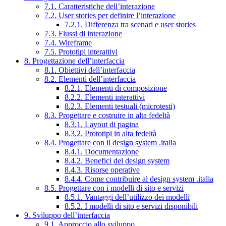
7.1. Caratteristiche dell’interazione
7.2. User stories per definire l’interazione
7.2.1. Differenza tra scenari e user stories
7.3. Flussi di interazione
7.4. Wireframe
7.5. Prototipi interattivi
8. Progettazione dell’interfaccia
8.1. Obiettivi dell’interfaccia
8.2. Elementi dell’interfaccia
8.2.1. Elementi di composizione
8.2.2. Elementi interattivi
8.2.3. Elementi testuali (microtesti)
8.3. Progettare e costruire in alta fedeltà
8.3.1. Layout di pagina
8.3.2. Prototipi in alta fedeltà
8.4. Progettare con il design system .italia
8.4.1. Documentazione
8.4.2. Benefici del design system
8.4.3. Risorse operative
8.4.4. Come contribuire al design system .italia
8.5. Progettare con i modelli di sito e servizi
8.5.1. Vantaggi dell’utilizzo dei modelli
8.5.2. I modelli di sito e servizi disponibili
9. Sviluppo dell’interfaccia
9.1. Approccio allo sviluppo