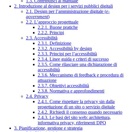
1.3. Contribuisci al manuale
2. Introduzione al design per i servizi pubblici digitali
2.1. Design per l’amministrazione digitale (
e-
government
)
2.2. L’approccio progettuale
2.2.1. Buone pratiche
2.2.2. Principi
2.3. Accessibilità
2.3.1. Definizione
2.3.2. Accessibilità by design
2.3.3. Principi per l’accessibilità
2.3.4. Linee guida e criteri di successo
2.3.5. Come rilasciare una dichiarazione di
accessibilità
2.3.6. Meccanismo di feedback e procedura di
attuazione
2.3.7. Obiettivi accessibilità
2.3.8. Normativa e approfondimenti
2.4. Privacy
2.4.1. Come rispettare la privacy sin dalla
progettazione di un sito o servizio digitale
2.4.2. Richiedi il consenso quando necessario
2.4.3. Le basi del sito web: architettura,
informativa privacy, riferimenti DPO
3. Pianificazione, gestione e strategia