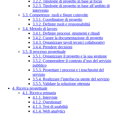
3.2.2. Tipologie di progetto in base al focus
3.2.3. Tipologie di progetto in base all’ambito di
intervento
3.3. Competenze, ruoli e figure coinvolte
3.3.1. Coordinatore di progetto
3.3.2. Definire ruoli e responsabilità
3.4. Metodo di lavoro
3.4.1. Definire processi, strumenti e rituali
3.4.2. Curare la documentazione di progetto
3.4.3. Organizzare tavoli tecnici collaborativi
3.4.4. Prendere decisioni
3.5. Il processo progettuale
3.5.1. Organizzare il progetto e la sua gestione
3.5.2. Comprendere il contesto d’uso del servizio
pubblico
3.5.3. Progettare i processi e i
touchpoint
del
servizio
3.5.4. Realizzare l’interfaccia utente del servizio
3.5.5. Validare la soluzione ottenuta
4. Ricerca progettuale
4.1. Ricerca primaria
4.1.1. Interviste
4.1.2. Questionari
4.1.3. Test di usabilità
4.1.4. Web analytics