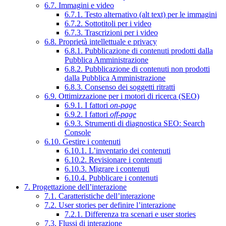
6.7. Immagini e video
6.7.1. Testo alternativo (alt text) per le immagini
6.7.2. Sottotitoli per i video
6.7.3. Trascrizioni per i video
6.8. Proprietà intellettuale e privacy
6.8.1. Pubblicazione di contenuti prodotti dalla
Pubblica Amministrazione
6.8.2. Pubblicazione di contenuti non prodotti
dalla Pubblica Amministrazione
6.8.3. Consenso dei soggetti ritratti
6.9. Ottimizzazione per i motori di ricerca (SEO)
6.9.1. I fattori
on-page
6.9.2. I fattori
off-page
6.9.3. Strumenti di diagnostica SEO: Search
Console
6.10. Gestire i contenuti
6.10.1. L’inventario dei contenuti
6.10.2. Revisionare i contenuti
6.10.3. Migrare i contenuti
6.10.4. Pubblicare i contenuti
7. Progettazione dell’interazione
7.1. Caratteristiche dell’interazione
7.2. User stories per definire l’interazione
7.2.1. Differenza tra scenari e user stories
7.3. Flussi di interazione