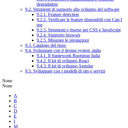
degradation
9.2. Strumenti di supporto allo sviluppo del software
9.2.1. Feature detection
9.2.2. Verificare le feature disponibili con Can I
use
9.2.3. Strumenti e risorse per CSS e JavaScript
9.2.4. Supporto browser
9.2.5. Misurare le prestazioni
9.3. Catalogo del riuso
9.4. Sviluppare con il design system .italia
9.4.1. Il framework Bootstrap Italia
9.4.2. Il kit di sviluppo React
9.4.3. Il kit di sviluppo Angular
9.5. Sviluppare con i modelli di sito e servizi
None
None
A
B
C
D
E
I
M