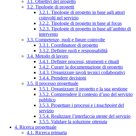
3.1. Obiettivi del progetto
3.2. Tipologie di progetti
3.2.1. Tipologie di progetto in base agli attori
coinvolti nel servizio
3.2.2. Tipologie di progetto in base al focus
3.2.3. Tipologie di progetto in base all’ambito di
intervento
3.3. Competenze, ruoli e figure coinvolte
3.3.1. Coordinatore di progetto
3.3.2. Definire ruoli e responsabilità
3.4. Metodo di lavoro
3.4.1. Definire processi, strumenti e rituali
3.4.2. Curare la documentazione di progetto
3.4.3. Organizzare tavoli tecnici collaborativi
3.4.4. Prendere decisioni
3.5. Il processo progettuale
3.5.1. Organizzare il progetto e la sua gestione
3.5.2. Comprendere il contesto d’uso del servizio
pubblico
3.5.3. Progettare i processi e i
touchpoint
del
servizio
3.5.4. Realizzare l’interfaccia utente del servizio
3.5.5. Validare la soluzione ottenuta
4. Ricerca progettuale
4.1. Ricerca primaria