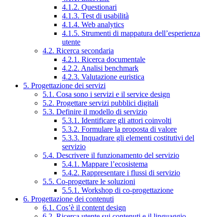
4.1.2. Questionari
4.1.3. Test di usabilità
4.1.4. Web analytics
4.1.5. Strumenti di mappatura dell’esperienza
utente
4.2. Ricerca secondaria
4.2.1. Ricerca documentale
4.2.2. Analisi benchmark
4.2.3. Valutazione euristica
5. Progettazione dei servizi
5.1. Cosa sono i servizi e il service design
5.2. Progettare servizi pubblici digitali
5.3. Definire il modello di servizio
5.3.1. Identificare gli attori coinvolti
5.3.2. Formulare la proposta di valore
5.3.3. Inquadrare gli elementi costitutivi del
servizio
5.4. Descrivere il funzionamento del servizio
5.4.1. Mappare l’ecosistema
5.4.2. Rappresentare i flussi di servizio
5.5. Co-progettare le soluzioni
5.5.1. Workshop di co-progettazione
6. Progettazione dei contenuti
6.1. Cos’è il content design
6.2. Ricerca utente sui contenuti e il linguaggio