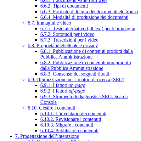
6.6.1. I documenti vanno sul web
6.6.2. Tipi di documenti
6.6.3. Formato di lettura dei documenti elettronici
6.6.4. Modalità di produzione dei documenti
6.7. Immagini e video
6.7.1. Testo alternativo (alt text) per le immagini
6.7.2. Sottotitoli per i video
6.7.3. Trascrizioni per i video
6.8. Proprietà intellettuale e privacy
6.8.1. Pubblicazione di contenuti prodotti dalla
Pubblica Amministrazione
6.8.2. Pubblicazione di contenuti non prodotti
dalla Pubblica Amministrazione
6.8.3. Consenso dei soggetti ritratti
6.9. Ottimizzazione per i motori di ricerca (SEO)
6.9.1. I fattori
on-page
6.9.2. I fattori
off-page
6.9.3. Strumenti di diagnostica SEO: Search
Console
6.10. Gestire i contenuti
6.10.1. L’inventario dei contenuti
6.10.2. Revisionare i contenuti
6.10.3. Migrare i contenuti
6.10.4. Pubblicare i contenuti
7. Progettazione dell’interazione