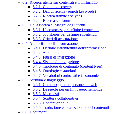
6.2. Ricerca utente sui contenuti e il linguaggio
6.2.1. Content discovery
6.2.2. Dati di ricerca (search keywords)
6.2.3. Ricerca tramite analytics
6.2.4. Ricerca sui forum
6.3. Dalla ricerca ai bisogni degli utenti
6.3.1. User stories per definire i contenuti
6.3.2. Job stories per definire i contenuti
6.3.3. Criteri di accettazione
6.4. Architettura dell’informazione
6.4.1. Definire l’architettura dell’informazione
6.4.2. Alberatura
6.4.3. Flussi di interazione
6.4.4. Sistemi di navigazione
6.4.5. Tipologie di contenuto (content type)
6.4.6. Ontologie e standard
6.4.7. Vocabolari controllati e tassonomie
6.5. Scrittura e linguaggio
6.5.1. Come leggono le persone sul web
6.5.2. Le regole per un linguaggio semplice
6.5.3. Microtesti
6.5.4. Scrittura collaborativa
6.5.5. Content critique
6.5.6. Traduzione e localizzazione dei contenuti
6.6. Documenti