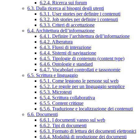
6.2.4. Ricerca sui forum
6.3. Dalla ricerca ai bisogni degli utenti
6.3.1. User stories per definire i contenuti
6.3.2. Job stories per definire i contenuti
6.3.3. Criteri di accettazione
6.4. Architettura dell’informazione
6.4.1. Definire l’architettura dell’informazione
6.4.2. Alberatura
6.4.3. Flussi di interazione
6.4.4. Sistemi di navigazione
6.4.5. Tipologie di contenuto (content type)
6.4.6. Ontologie e standard
6.4.7. Vocabolari controllati e tassonomie
6.5. Scrittura e linguaggio
6.5.1. Come leggono le persone sul web
6.5.2. Le regole per un linguaggio semplice
6.5.3. Microtesti
6.5.4. Scrittura collaborativa
6.5.5. Content critique
6.5.6. Traduzione e localizzazione dei contenuti
6.6. Documenti
6.6.1. I documenti vanno sul web
6.6.2. Tipi di documenti
6.6.3. Formato di lettura dei documenti elettronici
6.6.4. Modalità di produzione dei documenti