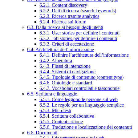
6.2.1. Content discovery
6.2.2. Dati di ricerca (search keywords)
6.2.3. Ricerca tramite analytics
6.2.4. Ricerca sui forum
6.3. Dalla ricerca ai bisogni degli utenti
6.3.1. User stories per definire i contenuti
6.3.2. Job stories per definire i contenuti
6.3.3. Criteri di accettazione
6.4. Architettura dell’informazione
6.4.1. Definire l’architettura dell’informazione
6.4.2. Alberatura
6.4.3. Flussi di interazione
6.4.4. Sistemi di navigazione
6.4.5. Tipologie di contenuto (content type)
6.4.6. Ontologie e standard
6.4.7. Vocabolari controllati e tassonomie
6.5. Scrittura e linguaggio
6.5.1. Come leggono le persone sul web
6.5.2. Le regole per un linguaggio semplice
6.5.3. Microtesti
6.5.4. Scrittura collaborativa
6.5.5. Content critique
6.5.6. Traduzione e localizzazione dei contenuti
6.6. Documenti