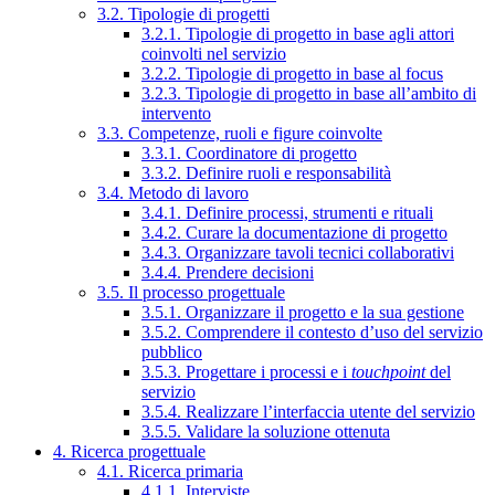
3.2. Tipologie di progetti
3.2.1. Tipologie di progetto in base agli attori
coinvolti nel servizio
3.2.2. Tipologie di progetto in base al focus
3.2.3. Tipologie di progetto in base all’ambito di
intervento
3.3. Competenze, ruoli e figure coinvolte
3.3.1. Coordinatore di progetto
3.3.2. Definire ruoli e responsabilità
3.4. Metodo di lavoro
3.4.1. Definire processi, strumenti e rituali
3.4.2. Curare la documentazione di progetto
3.4.3. Organizzare tavoli tecnici collaborativi
3.4.4. Prendere decisioni
3.5. Il processo progettuale
3.5.1. Organizzare il progetto e la sua gestione
3.5.2. Comprendere il contesto d’uso del servizio
pubblico
3.5.3. Progettare i processi e i
touchpoint
del
servizio
3.5.4. Realizzare l’interfaccia utente del servizio
3.5.5. Validare la soluzione ottenuta
4. Ricerca progettuale
4.1. Ricerca primaria
4.1.1. Interviste