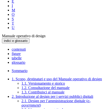
E
I
M
O
S
T
U
Manuale operativo di design
indici e glossario
contenuti
figure
tabelle
glossario
Sommario
1. Scopo, destinatari e uso del Manuale operativo di design
1.1. Versionamento e storico
1.2. Consultazione del manuale
1.3. Contribuisci al manuale
2. Introduzione al design per i servizi pubblici digitali
2.1. Design per l’amministrazione digitale (
e-
government
)