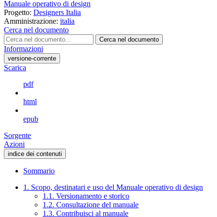
Manuale operativo di design
Progetto:
Designers Italia
Amministrazione:
italia
Cerca nel documento
Cerca nel documento
Informazioni
versione-corrente
Scarica
pdf
html
epub
Sorgente
Azioni
indice dei contenuti
Sommario
1. Scopo, destinatari e uso del Manuale operativo di design
1.1. Versionamento e storico
1.2. Consultazione del manuale
1.3. Contribuisci al manuale