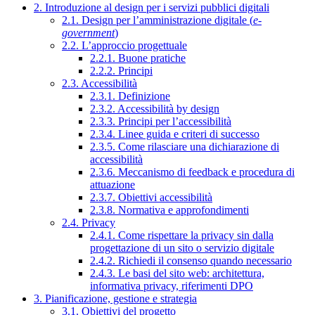
2. Introduzione al design per i servizi pubblici digitali
2.1. Design per l’amministrazione digitale (
e-
government
)
2.2. L’approccio progettuale
2.2.1. Buone pratiche
2.2.2. Principi
2.3. Accessibilità
2.3.1. Definizione
2.3.2. Accessibilità by design
2.3.3. Principi per l’accessibilità
2.3.4. Linee guida e criteri di successo
2.3.5. Come rilasciare una dichiarazione di
accessibilità
2.3.6. Meccanismo di feedback e procedura di
attuazione
2.3.7. Obiettivi accessibilità
2.3.8. Normativa e approfondimenti
2.4. Privacy
2.4.1. Come rispettare la privacy sin dalla
progettazione di un sito o servizio digitale
2.4.2. Richiedi il consenso quando necessario
2.4.3. Le basi del sito web: architettura,
informativa privacy, riferimenti DPO
3. Pianificazione, gestione e strategia
3.1. Obiettivi del progetto