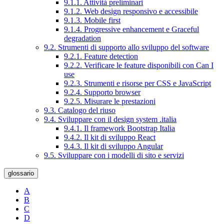
9.1.1. Attività preliminari
9.1.2. Web design responsivo e accessibile
9.1.3. Mobile first
9.1.4. Progressive enhancement e Graceful
degradation
9.2. Strumenti di supporto allo sviluppo del software
9.2.1. Feature detection
9.2.2. Verificare le feature disponibili con Can I
use
9.2.3. Strumenti e risorse per CSS e JavaScript
9.2.4. Supporto browser
9.2.5. Misurare le prestazioni
9.3. Catalogo del riuso
9.4. Sviluppare con il design system .italia
9.4.1. Il framework Bootstrap Italia
9.4.2. Il kit di sviluppo React
9.4.3. Il kit di sviluppo Angular
9.5. Sviluppare con i modelli di sito e servizi
glossario
A
B
C
D