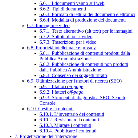
6.6.1. I documenti vanno sul web
6.6.2. Tipi di documenti
6.6.3. Formato di lettura dei documenti elettronici
6.6.4. Modalità di produzione dei documenti
6.7. Immagini e video
6.7.1. Testo alternativo (alt text) per le immagini
6.7.2. Sottotitoli per i video
6.7.3. Trascrizioni per i video
6.8. Proprietà intellettuale e privacy
6.8.1. Pubblicazione di contenuti prodotti dalla
Pubblica Amministrazione
6.8.2. Pubblicazione di contenuti non prodotti
dalla Pubblica Amministrazione
6.8.3. Consenso dei soggetti ritratti
6.9. Ottimizzazione per i motori di ricerca (SEO)
6.9.1. I fattori
on-page
6.9.2. I fattori
off-page
6.9.3. Strumenti di diagnostica SEO: Search
Console
6.10. Gestire i contenuti
6.10.1. L’inventario dei contenuti
6.10.2. Revisionare i contenuti
6.10.3. Migrare i contenuti
6.10.4. Pubblicare i contenuti
7. Progettazione dell’interazione