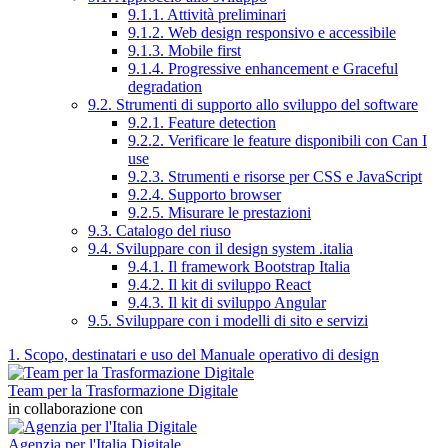
9.1.1. Attività preliminari
9.1.2. Web design responsivo e accessibile
9.1.3. Mobile first
9.1.4. Progressive enhancement e Graceful
degradation
9.2. Strumenti di supporto allo sviluppo del software
9.2.1. Feature detection
9.2.2. Verificare le feature disponibili con Can I
use
9.2.3. Strumenti e risorse per CSS e JavaScript
9.2.4. Supporto browser
9.2.5. Misurare le prestazioni
9.3. Catalogo del riuso
9.4. Sviluppare con il design system .italia
9.4.1. Il framework Bootstrap Italia
9.4.2. Il kit di sviluppo React
9.4.3. Il kit di sviluppo Angular
9.5. Sviluppare con i modelli di sito e servizi
1. Scopo, destinatari e uso del Manuale operativo di design
Team per la Trasformazione Digitale
in collaborazione con
Agenzia per l'Italia Digitale