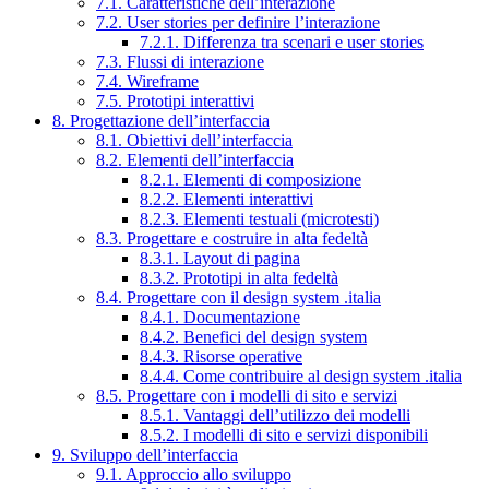
7.1. Caratteristiche dell’interazione
7.2. User stories per definire l’interazione
7.2.1. Differenza tra scenari e user stories
7.3. Flussi di interazione
7.4. Wireframe
7.5. Prototipi interattivi
8. Progettazione dell’interfaccia
8.1. Obiettivi dell’interfaccia
8.2. Elementi dell’interfaccia
8.2.1. Elementi di composizione
8.2.2. Elementi interattivi
8.2.3. Elementi testuali (microtesti)
8.3. Progettare e costruire in alta fedeltà
8.3.1. Layout di pagina
8.3.2. Prototipi in alta fedeltà
8.4. Progettare con il design system .italia
8.4.1. Documentazione
8.4.2. Benefici del design system
8.4.3. Risorse operative
8.4.4. Come contribuire al design system .italia
8.5. Progettare con i modelli di sito e servizi
8.5.1. Vantaggi dell’utilizzo dei modelli
8.5.2. I modelli di sito e servizi disponibili
9. Sviluppo dell’interfaccia
9.1. Approccio allo sviluppo