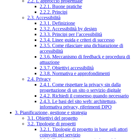
2.2. L’approccio progettuale
2.2.1. Buone pratiche
2.2.2. Principi
2.3. Accessibilità
2.3.1. Definizione
2.3.2. Accessibilità by design
2.3.3. Principi per l’accessibilità
2.3.4. Linee guida e criteri di successo
2.3.5. Come rilasciare una dichiarazione di
accessibilità
2.3.6. Meccanismo di feedback e procedura di
attuazione
2.3.7. Obiettivi accessibilità
2.3.8. Normativa e approfondimenti
2.4. Privacy
2.4.1. Come rispettare la privacy sin dalla
progettazione di un sito o servizio digitale
2.4.2. Richiedi il consenso quando necessario
2.4.3. Le basi del sito web: architettura,
informativa privacy, riferimenti DPO
3. Pianificazione, gestione e strategia
3.1. Obiettivi del progetto
3.2. Tipologie di progetti
3.2.1. Tipologie di progetto in base agli attori
coinvolti nel servizio