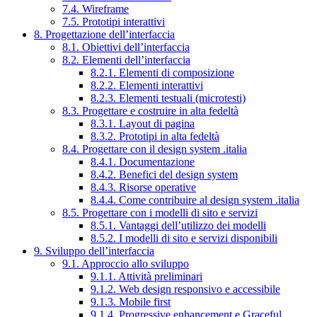
7.4. Wireframe
7.5. Prototipi interattivi
8. Progettazione dell’interfaccia
8.1. Obiettivi dell’interfaccia
8.2. Elementi dell’interfaccia
8.2.1. Elementi di composizione
8.2.2. Elementi interattivi
8.2.3. Elementi testuali (microtesti)
8.3. Progettare e costruire in alta fedeltà
8.3.1. Layout di pagina
8.3.2. Prototipi in alta fedeltà
8.4. Progettare con il design system .italia
8.4.1. Documentazione
8.4.2. Benefici del design system
8.4.3. Risorse operative
8.4.4. Come contribuire al design system .italia
8.5. Progettare con i modelli di sito e servizi
8.5.1. Vantaggi dell’utilizzo dei modelli
8.5.2. I modelli di sito e servizi disponibili
9. Sviluppo dell’interfaccia
9.1. Approccio allo sviluppo
9.1.1. Attività preliminari
9.1.2. Web design responsivo e accessibile
9.1.3. Mobile first
9.1.4. Progressive enhancement e Graceful