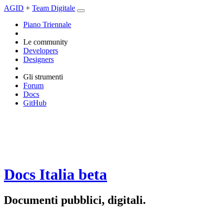
AGID
+
Team Digitale
Piano Triennale
Le community
Developers
Designers
Gli strumenti
Forum
Docs
GitHub
Docs Italia
beta
Documenti pubblici, digitali.