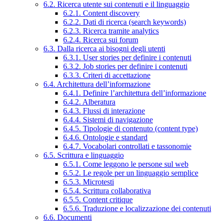
6.2. Ricerca utente sui contenuti e il linguaggio
6.2.1. Content discovery
6.2.2. Dati di ricerca (search keywords)
6.2.3. Ricerca tramite analytics
6.2.4. Ricerca sui forum
6.3. Dalla ricerca ai bisogni degli utenti
6.3.1. User stories per definire i contenuti
6.3.2. Job stories per definire i contenuti
6.3.3. Criteri di accettazione
6.4. Architettura dell’informazione
6.4.1. Definire l’architettura dell’informazione
6.4.2. Alberatura
6.4.3. Flussi di interazione
6.4.4. Sistemi di navigazione
6.4.5. Tipologie di contenuto (content type)
6.4.6. Ontologie e standard
6.4.7. Vocabolari controllati e tassonomie
6.5. Scrittura e linguaggio
6.5.1. Come leggono le persone sul web
6.5.2. Le regole per un linguaggio semplice
6.5.3. Microtesti
6.5.4. Scrittura collaborativa
6.5.5. Content critique
6.5.6. Traduzione e localizzazione dei contenuti
6.6. Documenti