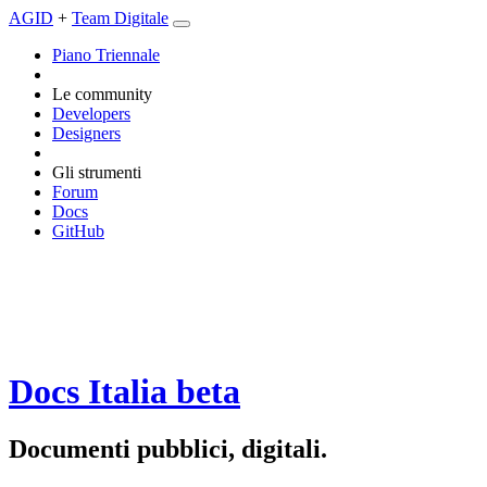
AGID
+
Team Digitale
Piano Triennale
Le community
Developers
Designers
Gli strumenti
Forum
Docs
GitHub
Docs Italia
beta
Documenti pubblici, digitali.