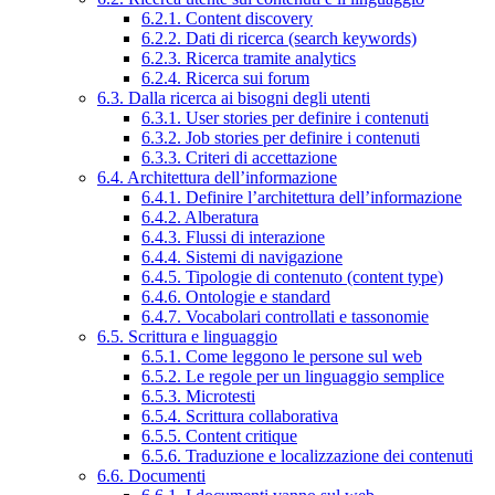
6.2.1. Content discovery
6.2.2. Dati di ricerca (search keywords)
6.2.3. Ricerca tramite analytics
6.2.4. Ricerca sui forum
6.3. Dalla ricerca ai bisogni degli utenti
6.3.1. User stories per definire i contenuti
6.3.2. Job stories per definire i contenuti
6.3.3. Criteri di accettazione
6.4. Architettura dell’informazione
6.4.1. Definire l’architettura dell’informazione
6.4.2. Alberatura
6.4.3. Flussi di interazione
6.4.4. Sistemi di navigazione
6.4.5. Tipologie di contenuto (content type)
6.4.6. Ontologie e standard
6.4.7. Vocabolari controllati e tassonomie
6.5. Scrittura e linguaggio
6.5.1. Come leggono le persone sul web
6.5.2. Le regole per un linguaggio semplice
6.5.3. Microtesti
6.5.4. Scrittura collaborativa
6.5.5. Content critique
6.5.6. Traduzione e localizzazione dei contenuti
6.6. Documenti