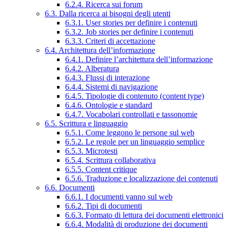
6.2.4. Ricerca sui forum
6.3. Dalla ricerca ai bisogni degli utenti
6.3.1. User stories per definire i contenuti
6.3.2. Job stories per definire i contenuti
6.3.3. Criteri di accettazione
6.4. Architettura dell’informazione
6.4.1. Definire l’architettura dell’informazione
6.4.2. Alberatura
6.4.3. Flussi di interazione
6.4.4. Sistemi di navigazione
6.4.5. Tipologie di contenuto (content type)
6.4.6. Ontologie e standard
6.4.7. Vocabolari controllati e tassonomie
6.5. Scrittura e linguaggio
6.5.1. Come leggono le persone sul web
6.5.2. Le regole per un linguaggio semplice
6.5.3. Microtesti
6.5.4. Scrittura collaborativa
6.5.5. Content critique
6.5.6. Traduzione e localizzazione dei contenuti
6.6. Documenti
6.6.1. I documenti vanno sul web
6.6.2. Tipi di documenti
6.6.3. Formato di lettura dei documenti elettronici
6.6.4. Modalità di produzione dei documenti