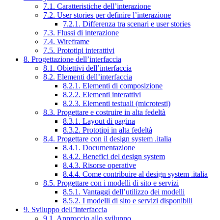
7.1. Caratteristiche dell’interazione
7.2. User stories per definire l’interazione
7.2.1. Differenza tra scenari e user stories
7.3. Flussi di interazione
7.4. Wireframe
7.5. Prototipi interattivi
8. Progettazione dell’interfaccia
8.1. Obiettivi dell’interfaccia
8.2. Elementi dell’interfaccia
8.2.1. Elementi di composizione
8.2.2. Elementi interattivi
8.2.3. Elementi testuali (microtesti)
8.3. Progettare e costruire in alta fedeltà
8.3.1. Layout di pagina
8.3.2. Prototipi in alta fedeltà
8.4. Progettare con il design system .italia
8.4.1. Documentazione
8.4.2. Benefici del design system
8.4.3. Risorse operative
8.4.4. Come contribuire al design system .italia
8.5. Progettare con i modelli di sito e servizi
8.5.1. Vantaggi dell’utilizzo dei modelli
8.5.2. I modelli di sito e servizi disponibili
9. Sviluppo dell’interfaccia
9.1. Approccio allo sviluppo