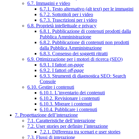
6.7. Immagini e video
6.7.1. Testo alternativo (alt text) per le immagini
6.7.2. Sottotitoli per i video
6.7.3. Trascrizioni per i video
6.8. Proprietà intellettuale e privacy
6.8.1. Pubblicazione di contenuti prodotti dalla
Pubblica Amministrazione
6.8.2. Pubblicazione di contenuti non prodotti
dalla Pubblica Amministrazione
6.8.3. Consenso dei soggetti ritratti
6.9. Ottimizzazione per i motori di ricerca (SEO)
6.9.1. I fattori
on-page
6.9.2. I fattori
off-page
6.9.3. Strumenti di diagnostica SEO: Search
Console
6.10. Gestire i contenuti
6.10.1. L’inventario dei contenuti
6.10.2. Revisionare i contenuti
6.10.3. Migrare i contenuti
6.10.4. Pubblicare i contenuti
7. Progettazione dell’interazione
7.1. Caratteristiche dell’interazione
7.2. User stories per definire l’interazione
7.2.1. Differenza tra scenari e user stories
7.3. Flussi di interazione