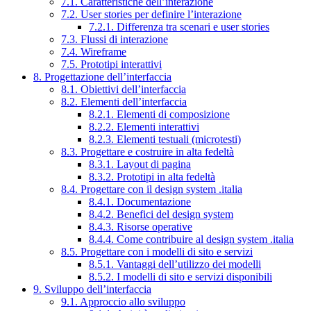
7.1. Caratteristiche dell’interazione
7.2. User stories per definire l’interazione
7.2.1. Differenza tra scenari e user stories
7.3. Flussi di interazione
7.4. Wireframe
7.5. Prototipi interattivi
8. Progettazione dell’interfaccia
8.1. Obiettivi dell’interfaccia
8.2. Elementi dell’interfaccia
8.2.1. Elementi di composizione
8.2.2. Elementi interattivi
8.2.3. Elementi testuali (microtesti)
8.3. Progettare e costruire in alta fedeltà
8.3.1. Layout di pagina
8.3.2. Prototipi in alta fedeltà
8.4. Progettare con il design system .italia
8.4.1. Documentazione
8.4.2. Benefici del design system
8.4.3. Risorse operative
8.4.4. Come contribuire al design system .italia
8.5. Progettare con i modelli di sito e servizi
8.5.1. Vantaggi dell’utilizzo dei modelli
8.5.2. I modelli di sito e servizi disponibili
9. Sviluppo dell’interfaccia
9.1. Approccio allo sviluppo