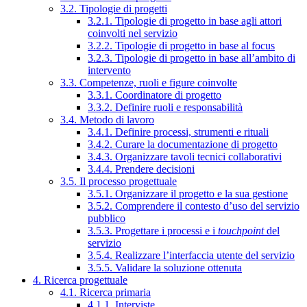
3.2. Tipologie di progetti
3.2.1. Tipologie di progetto in base agli attori
coinvolti nel servizio
3.2.2. Tipologie di progetto in base al focus
3.2.3. Tipologie di progetto in base all’ambito di
intervento
3.3. Competenze, ruoli e figure coinvolte
3.3.1. Coordinatore di progetto
3.3.2. Definire ruoli e responsabilità
3.4. Metodo di lavoro
3.4.1. Definire processi, strumenti e rituali
3.4.2. Curare la documentazione di progetto
3.4.3. Organizzare tavoli tecnici collaborativi
3.4.4. Prendere decisioni
3.5. Il processo progettuale
3.5.1. Organizzare il progetto e la sua gestione
3.5.2. Comprendere il contesto d’uso del servizio
pubblico
3.5.3. Progettare i processi e i
touchpoint
del
servizio
3.5.4. Realizzare l’interfaccia utente del servizio
3.5.5. Validare la soluzione ottenuta
4. Ricerca progettuale
4.1. Ricerca primaria
4.1.1. Interviste