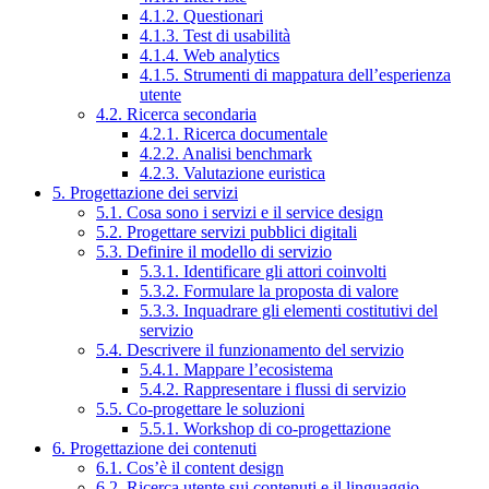
4.1.2. Questionari
4.1.3. Test di usabilità
4.1.4. Web analytics
4.1.5. Strumenti di mappatura dell’esperienza
utente
4.2. Ricerca secondaria
4.2.1. Ricerca documentale
4.2.2. Analisi benchmark
4.2.3. Valutazione euristica
5. Progettazione dei servizi
5.1. Cosa sono i servizi e il service design
5.2. Progettare servizi pubblici digitali
5.3. Definire il modello di servizio
5.3.1. Identificare gli attori coinvolti
5.3.2. Formulare la proposta di valore
5.3.3. Inquadrare gli elementi costitutivi del
servizio
5.4. Descrivere il funzionamento del servizio
5.4.1. Mappare l’ecosistema
5.4.2. Rappresentare i flussi di servizio
5.5. Co-progettare le soluzioni
5.5.1. Workshop di co-progettazione
6. Progettazione dei contenuti
6.1. Cos’è il content design
6.2. Ricerca utente sui contenuti e il linguaggio