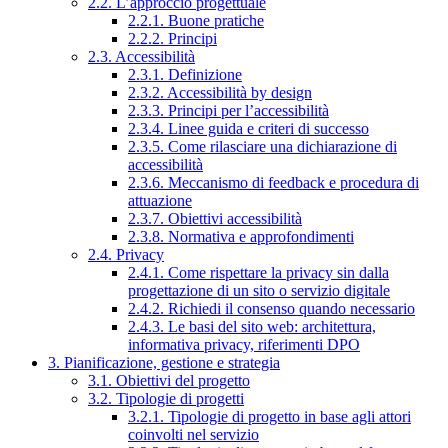
2.2. L’approccio progettuale
2.2.1. Buone pratiche
2.2.2. Principi
2.3. Accessibilità
2.3.1. Definizione
2.3.2. Accessibilità by design
2.3.3. Principi per l’accessibilità
2.3.4. Linee guida e criteri di successo
2.3.5. Come rilasciare una dichiarazione di
accessibilità
2.3.6. Meccanismo di feedback e procedura di
attuazione
2.3.7. Obiettivi accessibilità
2.3.8. Normativa e approfondimenti
2.4. Privacy
2.4.1. Come rispettare la privacy sin dalla
progettazione di un sito o servizio digitale
2.4.2. Richiedi il consenso quando necessario
2.4.3. Le basi del sito web: architettura,
informativa privacy, riferimenti DPO
3. Pianificazione, gestione e strategia
3.1. Obiettivi del progetto
3.2. Tipologie di progetti
3.2.1. Tipologie di progetto in base agli attori
coinvolti nel servizio