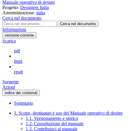
Manuale operativo di design
Progetto:
Designers Italia
Amministrazione:
italia
Cerca nel documento
Cerca nel documento
Informazioni
versione-corrente
Scarica
pdf
html
epub
Sorgente
Azioni
indice dei contenuti
Sommario
1. Scopo, destinatari e uso del Manuale operativo di design
1.1. Versionamento e storico
1.2. Consultazione del manuale
1.3. Contribuisci al manuale