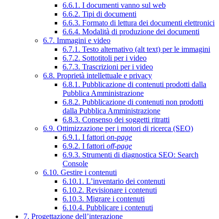
6.6.1. I documenti vanno sul web
6.6.2. Tipi di documenti
6.6.3. Formato di lettura dei documenti elettronici
6.6.4. Modalità di produzione dei documenti
6.7. Immagini e video
6.7.1. Testo alternativo (alt text) per le immagini
6.7.2. Sottotitoli per i video
6.7.3. Trascrizioni per i video
6.8. Proprietà intellettuale e privacy
6.8.1. Pubblicazione di contenuti prodotti dalla
Pubblica Amministrazione
6.8.2. Pubblicazione di contenuti non prodotti
dalla Pubblica Amministrazione
6.8.3. Consenso dei soggetti ritratti
6.9. Ottimizzazione per i motori di ricerca (SEO)
6.9.1. I fattori
on-page
6.9.2. I fattori
off-page
6.9.3. Strumenti di diagnostica SEO: Search
Console
6.10. Gestire i contenuti
6.10.1. L’inventario dei contenuti
6.10.2. Revisionare i contenuti
6.10.3. Migrare i contenuti
6.10.4. Pubblicare i contenuti
7. Progettazione dell’interazione