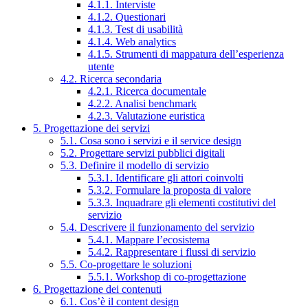
4.1.1. Interviste
4.1.2. Questionari
4.1.3. Test di usabilità
4.1.4. Web analytics
4.1.5. Strumenti di mappatura dell’esperienza
utente
4.2. Ricerca secondaria
4.2.1. Ricerca documentale
4.2.2. Analisi benchmark
4.2.3. Valutazione euristica
5. Progettazione dei servizi
5.1. Cosa sono i servizi e il service design
5.2. Progettare servizi pubblici digitali
5.3. Definire il modello di servizio
5.3.1. Identificare gli attori coinvolti
5.3.2. Formulare la proposta di valore
5.3.3. Inquadrare gli elementi costitutivi del
servizio
5.4. Descrivere il funzionamento del servizio
5.4.1. Mappare l’ecosistema
5.4.2. Rappresentare i flussi di servizio
5.5. Co-progettare le soluzioni
5.5.1. Workshop di co-progettazione
6. Progettazione dei contenuti
6.1. Cos’è il content design