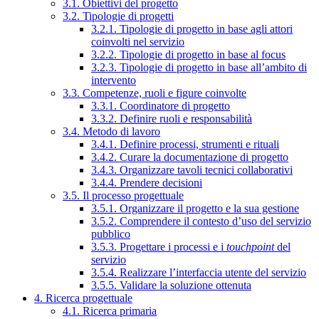
3.1. Obiettivi del progetto
3.2. Tipologie di progetti
3.2.1. Tipologie di progetto in base agli attori
coinvolti nel servizio
3.2.2. Tipologie di progetto in base al focus
3.2.3. Tipologie di progetto in base all’ambito di
intervento
3.3. Competenze, ruoli e figure coinvolte
3.3.1. Coordinatore di progetto
3.3.2. Definire ruoli e responsabilità
3.4. Metodo di lavoro
3.4.1. Definire processi, strumenti e rituali
3.4.2. Curare la documentazione di progetto
3.4.3. Organizzare tavoli tecnici collaborativi
3.4.4. Prendere decisioni
3.5. Il processo progettuale
3.5.1. Organizzare il progetto e la sua gestione
3.5.2. Comprendere il contesto d’uso del servizio
pubblico
3.5.3. Progettare i processi e i
touchpoint
del
servizio
3.5.4. Realizzare l’interfaccia utente del servizio
3.5.5. Validare la soluzione ottenuta
4. Ricerca progettuale
4.1. Ricerca primaria