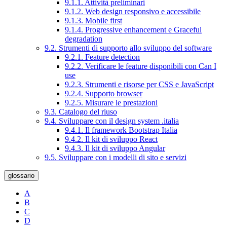
9.1.1. Attività preliminari
9.1.2. Web design responsivo e accessibile
9.1.3. Mobile first
9.1.4. Progressive enhancement e Graceful
degradation
9.2. Strumenti di supporto allo sviluppo del software
9.2.1. Feature detection
9.2.2. Verificare le feature disponibili con Can I
use
9.2.3. Strumenti e risorse per CSS e JavaScript
9.2.4. Supporto browser
9.2.5. Misurare le prestazioni
9.3. Catalogo del riuso
9.4. Sviluppare con il design system .italia
9.4.1. Il framework Bootstrap Italia
9.4.2. Il kit di sviluppo React
9.4.3. Il kit di sviluppo Angular
9.5. Sviluppare con i modelli di sito e servizi
glossario
A
B
C
D