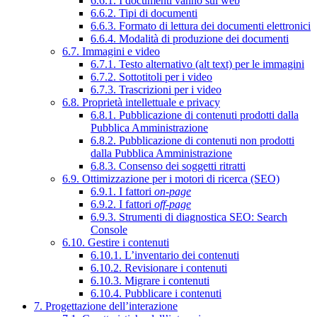
6.6.1. I documenti vanno sul web
6.6.2. Tipi di documenti
6.6.3. Formato di lettura dei documenti elettronici
6.6.4. Modalità di produzione dei documenti
6.7. Immagini e video
6.7.1. Testo alternativo (alt text) per le immagini
6.7.2. Sottotitoli per i video
6.7.3. Trascrizioni per i video
6.8. Proprietà intellettuale e privacy
6.8.1. Pubblicazione di contenuti prodotti dalla
Pubblica Amministrazione
6.8.2. Pubblicazione di contenuti non prodotti
dalla Pubblica Amministrazione
6.8.3. Consenso dei soggetti ritratti
6.9. Ottimizzazione per i motori di ricerca (SEO)
6.9.1. I fattori
on-page
6.9.2. I fattori
off-page
6.9.3. Strumenti di diagnostica SEO: Search
Console
6.10. Gestire i contenuti
6.10.1. L’inventario dei contenuti
6.10.2. Revisionare i contenuti
6.10.3. Migrare i contenuti
6.10.4. Pubblicare i contenuti
7. Progettazione dell’interazione