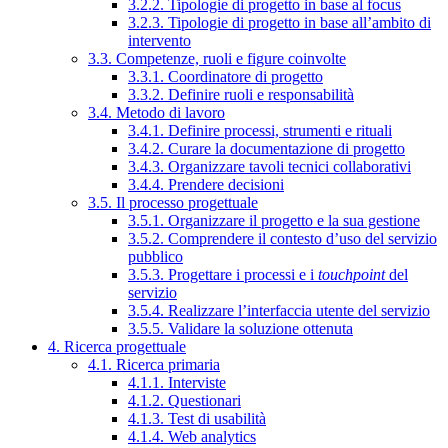
3.2.2. Tipologie di progetto in base al focus
3.2.3. Tipologie di progetto in base all’ambito di
intervento
3.3. Competenze, ruoli e figure coinvolte
3.3.1. Coordinatore di progetto
3.3.2. Definire ruoli e responsabilità
3.4. Metodo di lavoro
3.4.1. Definire processi, strumenti e rituali
3.4.2. Curare la documentazione di progetto
3.4.3. Organizzare tavoli tecnici collaborativi
3.4.4. Prendere decisioni
3.5. Il processo progettuale
3.5.1. Organizzare il progetto e la sua gestione
3.5.2. Comprendere il contesto d’uso del servizio
pubblico
3.5.3. Progettare i processi e i
touchpoint
del
servizio
3.5.4. Realizzare l’interfaccia utente del servizio
3.5.5. Validare la soluzione ottenuta
4. Ricerca progettuale
4.1. Ricerca primaria
4.1.1. Interviste
4.1.2. Questionari
4.1.3. Test di usabilità
4.1.4. Web analytics