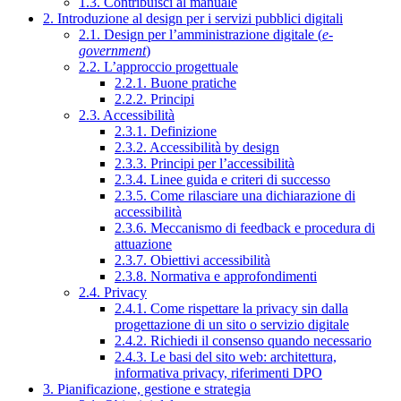
1.3. Contribuisci al manuale
2. Introduzione al design per i servizi pubblici digitali
2.1. Design per l’amministrazione digitale (
e-
government
)
2.2. L’approccio progettuale
2.2.1. Buone pratiche
2.2.2. Principi
2.3. Accessibilità
2.3.1. Definizione
2.3.2. Accessibilità by design
2.3.3. Principi per l’accessibilità
2.3.4. Linee guida e criteri di successo
2.3.5. Come rilasciare una dichiarazione di
accessibilità
2.3.6. Meccanismo di feedback e procedura di
attuazione
2.3.7. Obiettivi accessibilità
2.3.8. Normativa e approfondimenti
2.4. Privacy
2.4.1. Come rispettare la privacy sin dalla
progettazione di un sito o servizio digitale
2.4.2. Richiedi il consenso quando necessario
2.4.3. Le basi del sito web: architettura,
informativa privacy, riferimenti DPO
3. Pianificazione, gestione e strategia