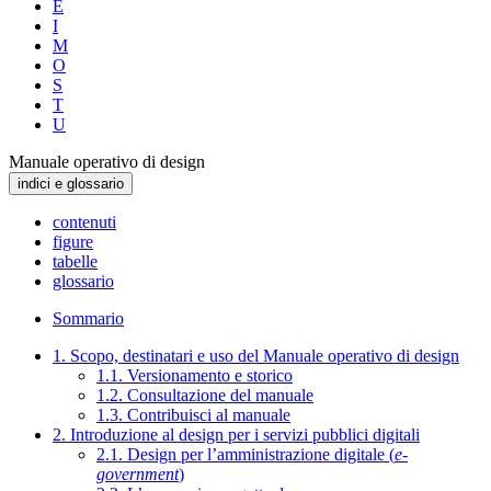
E
I
M
O
S
T
U
Manuale operativo di design
indici e glossario
contenuti
figure
tabelle
glossario
Sommario
1. Scopo, destinatari e uso del Manuale operativo di design
1.1. Versionamento e storico
1.2. Consultazione del manuale
1.3. Contribuisci al manuale
2. Introduzione al design per i servizi pubblici digitali
2.1. Design per l’amministrazione digitale (
e-
government
)