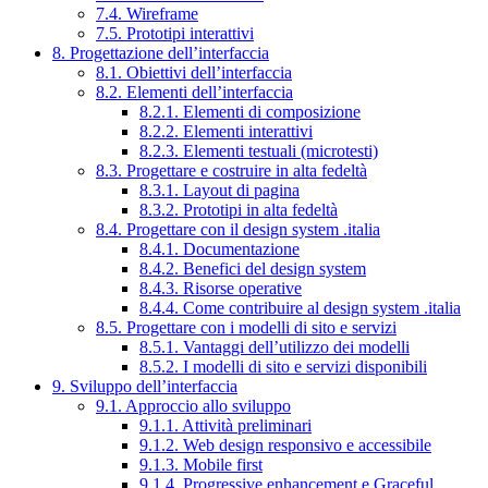
7.4. Wireframe
7.5. Prototipi interattivi
8. Progettazione dell’interfaccia
8.1. Obiettivi dell’interfaccia
8.2. Elementi dell’interfaccia
8.2.1. Elementi di composizione
8.2.2. Elementi interattivi
8.2.3. Elementi testuali (microtesti)
8.3. Progettare e costruire in alta fedeltà
8.3.1. Layout di pagina
8.3.2. Prototipi in alta fedeltà
8.4. Progettare con il design system .italia
8.4.1. Documentazione
8.4.2. Benefici del design system
8.4.3. Risorse operative
8.4.4. Come contribuire al design system .italia
8.5. Progettare con i modelli di sito e servizi
8.5.1. Vantaggi dell’utilizzo dei modelli
8.5.2. I modelli di sito e servizi disponibili
9. Sviluppo dell’interfaccia
9.1. Approccio allo sviluppo
9.1.1. Attività preliminari
9.1.2. Web design responsivo e accessibile
9.1.3. Mobile first
9.1.4. Progressive enhancement e Graceful