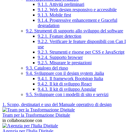
9.1.1. Attività preliminari
9.1.2. Web design responsivo e accessibile
9.1.3. Mobile first
9.1.4. Progressive enhancement e Graceful
degradation
9.2. Strumenti di supporto allo sviluppo del software
9.2.1. Feature detection
9.2.2. Verificare le feature disponibili con Can I
use
9.2.3. Strumenti e risorse per CSS e JavaScript
9.2.4. Supporto browser
9.2.5. Misurare le prestazioni
9.3. Catalogo del riuso
9.4. Sviluppare con il design system .italia
9.4.1. Il framework Bootstrap Italia
9.4.2. Il kit di sviluppo React
9.4.3. Il kit di sviluppo Angular
9.5. Sviluppare con i modelli di sito e servizi
1. Scopo, destinatari e uso del Manuale operativo di design
Team per la Trasformazione Digitale
in collaborazione con
Agenzia per l'Italia Digitale