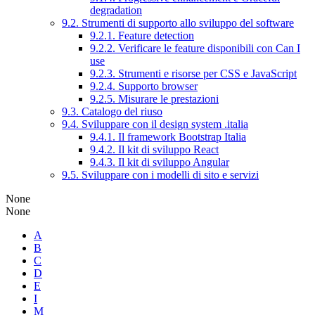
degradation
9.2. Strumenti di supporto allo sviluppo del software
9.2.1. Feature detection
9.2.2. Verificare le feature disponibili con Can I
use
9.2.3. Strumenti e risorse per CSS e JavaScript
9.2.4. Supporto browser
9.2.5. Misurare le prestazioni
9.3. Catalogo del riuso
9.4. Sviluppare con il design system .italia
9.4.1. Il framework Bootstrap Italia
9.4.2. Il kit di sviluppo React
9.4.3. Il kit di sviluppo Angular
9.5. Sviluppare con i modelli di sito e servizi
None
None
A
B
C
D
E
I
M