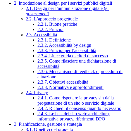
2. Introduzione al design per i servizi pubblici digitali
2.1. Design per l’amministrazione digitale (
e-
government
)
2.2. L’approccio progettuale
2.2.1. Buone pratiche
2.2.2. Principi
2.3. Accessibilità
2.3.1. Definizione
2.3.2. Accessibilità by design
2.3.3. Principi per l’accessibilità
2.3.4. Linee guida e criteri di successo
2.3.5. Come rilasciare una dichiarazione di
accessibilità
2.3.6. Meccanismo di feedback e procedura di
attuazione
2.3.7. Obiettivi accessibilità
2.3.8. Normativa e approfondimenti
2.4. Privacy
2.4.1. Come rispettare la privacy sin dalla
progettazione di un sito o servizio digitale
2.4.2. Richiedi il consenso quando necessario
2.4.3. Le basi del sito web: architettura,
informativa privacy, riferimenti DPO
3. Pianificazione, gestione e strategia
3.1. Obiettivi del progetto