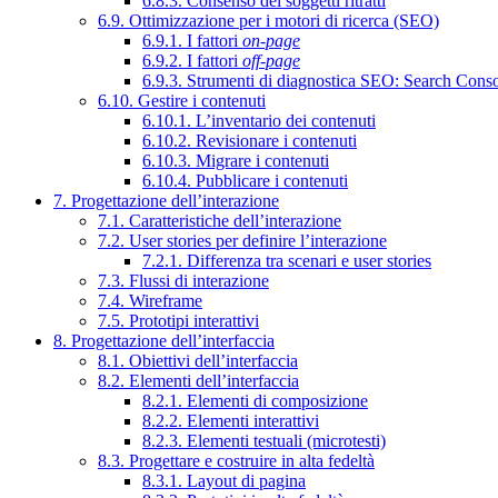
6.8.3. Consenso dei soggetti ritratti
6.9. Ottimizzazione per i motori di ricerca (SEO)
6.9.1. I fattori
on-page
6.9.2. I fattori
off-page
6.9.3. Strumenti di diagnostica SEO: Search Cons
6.10. Gestire i contenuti
6.10.1. L’inventario dei contenuti
6.10.2. Revisionare i contenuti
6.10.3. Migrare i contenuti
6.10.4. Pubblicare i contenuti
7. Progettazione dell’interazione
7.1. Caratteristiche dell’interazione
7.2. User stories per definire l’interazione
7.2.1. Differenza tra scenari e user stories
7.3. Flussi di interazione
7.4. Wireframe
7.5. Prototipi interattivi
8. Progettazione dell’interfaccia
8.1. Obiettivi dell’interfaccia
8.2. Elementi dell’interfaccia
8.2.1. Elementi di composizione
8.2.2. Elementi interattivi
8.2.3. Elementi testuali (microtesti)
8.3. Progettare e costruire in alta fedeltà
8.3.1. Layout di pagina