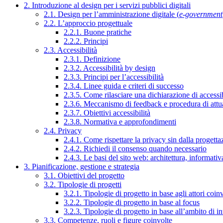
2. Introduzione al design per i servizi pubblici digitali
2.1. Design per l’amministrazione digitale (
e-government
2.2. L’approccio progettuale
2.2.1. Buone pratiche
2.2.2. Principi
2.3. Accessibilità
2.3.1. Definizione
2.3.2. Accessibilità by design
2.3.3. Principi per l’accessibilità
2.3.4. Linee guida e criteri di successo
2.3.5. Come rilasciare una dichiarazione di accessib
2.3.6. Meccanismo di feedback e procedura di attu
2.3.7. Obiettivi accessibilità
2.3.8. Normativa e approfondimenti
2.4. Privacy
2.4.1. Come rispettare la privacy sin dalla progettaz
2.4.2. Richiedi il consenso quando necessario
2.4.3. Le basi del sito web: architettura, informati
3. Pianificazione, gestione e strategia
3.1. Obiettivi del progetto
3.2. Tipologie di progetti
3.2.1. Tipologie di progetto in base agli attori coinv
3.2.2. Tipologie di progetto in base al focus
3.2.3. Tipologie di progetto in base all’ambito di i
3.3. Competenze, ruoli e figure coinvolte