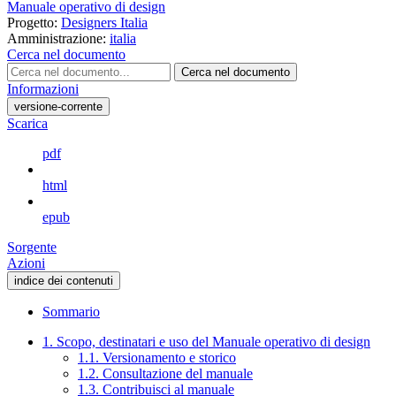
Manuale operativo di design
Progetto:
Designers Italia
Amministrazione:
italia
Cerca nel documento
Cerca nel documento
Informazioni
versione-corrente
Scarica
pdf
html
epub
Sorgente
Azioni
indice dei contenuti
Sommario
1. Scopo, destinatari e uso del Manuale operativo di design
1.1. Versionamento e storico
1.2. Consultazione del manuale
1.3. Contribuisci al manuale