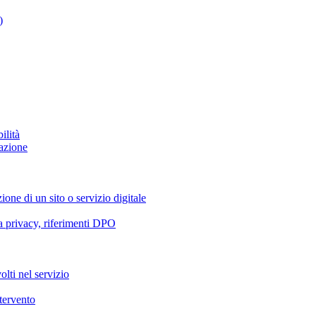
)
ilità
azione
ione di un sito o servizio digitale
va privacy, riferimenti DPO
olti nel servizio
ntervento