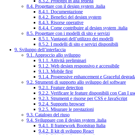
8.3.2. Prototipi in alta fedeltà
8.4. Progettare con il design system .italia
8.4.1. Documentazione
8.4.2. Benefici del design system
8.4.3. Risorse operative
8.4.4. Come contribuire al design system .italia
8.5. Progettare con i modelli di sito e servizi
8.5.1. Vantaggi dell’utilizzo dei modelli
8.5.2. I modelli di sito e servizi disponibili
9. Sviluppo dell’interfaccia
9.1. Approccio allo sviluppo
9.1.1. Attività preliminari
9.1.2. Web design responsivo e accessibile
9.1.3. Mobile first
9.1.4. Progressive enhancement e Graceful degrad
9.2. Strumenti di supporto allo sviluppo del software
9.2.1. Feature detection
9.2.2. Verificare le feature disponibili con Can I us
9.2.3. Strumenti e risorse per CSS e JavaScript
9.2.4. Supporto browser
9.2.5. Misurare le prestazioni
9.3. Catalogo del riuso
9.4. Sviluppare con il design system .italia
9.4.1. Il framework Bootstrap Italia
9.4.2. Il kit di sviluppo React