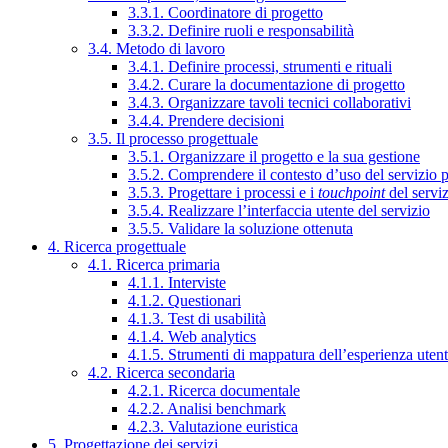
3.3.1. Coordinatore di progetto
3.3.2. Definire ruoli e responsabilità
3.4. Metodo di lavoro
3.4.1. Definire processi, strumenti e rituali
3.4.2. Curare la documentazione di progetto
3.4.3. Organizzare tavoli tecnici collaborativi
3.4.4. Prendere decisioni
3.5. Il processo progettuale
3.5.1. Organizzare il progetto e la sua gestione
3.5.2. Comprendere il contesto d’uso del servizio 
3.5.3. Progettare i processi e i
touchpoint
del servi
3.5.4. Realizzare l’interfaccia utente del servizio
3.5.5. Validare la soluzione ottenuta
4. Ricerca progettuale
4.1. Ricerca primaria
4.1.1. Interviste
4.1.2. Questionari
4.1.3. Test di usabilità
4.1.4. Web analytics
4.1.5. Strumenti di mappatura dell’esperienza uten
4.2. Ricerca secondaria
4.2.1. Ricerca documentale
4.2.2. Analisi benchmark
4.2.3. Valutazione euristica
5. Progettazione dei servizi