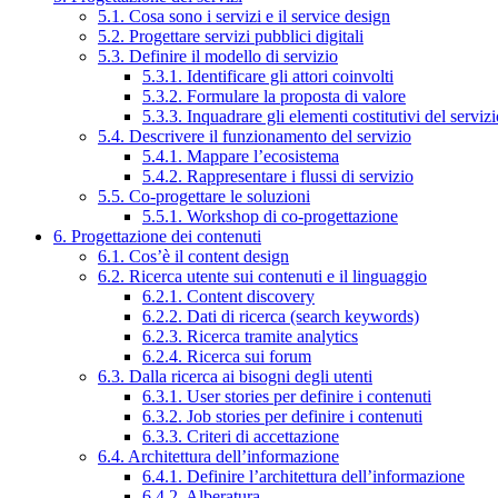
5.1. Cosa sono i servizi e il service design
5.2. Progettare servizi pubblici digitali
5.3. Definire il modello di servizio
5.3.1. Identificare gli attori coinvolti
5.3.2. Formulare la proposta di valore
5.3.3. Inquadrare gli elementi costitutivi del serviz
5.4. Descrivere il funzionamento del servizio
5.4.1. Mappare l’ecosistema
5.4.2. Rappresentare i flussi di servizio
5.5. Co-progettare le soluzioni
5.5.1. Workshop di co-progettazione
6. Progettazione dei contenuti
6.1. Cos’è il content design
6.2. Ricerca utente sui contenuti e il linguaggio
6.2.1. Content discovery
6.2.2. Dati di ricerca (search keywords)
6.2.3. Ricerca tramite analytics
6.2.4. Ricerca sui forum
6.3. Dalla ricerca ai bisogni degli utenti
6.3.1. User stories per definire i contenuti
6.3.2. Job stories per definire i contenuti
6.3.3. Criteri di accettazione
6.4. Architettura dell’informazione
6.4.1. Definire l’architettura dell’informazione
6.4.2. Alberatura