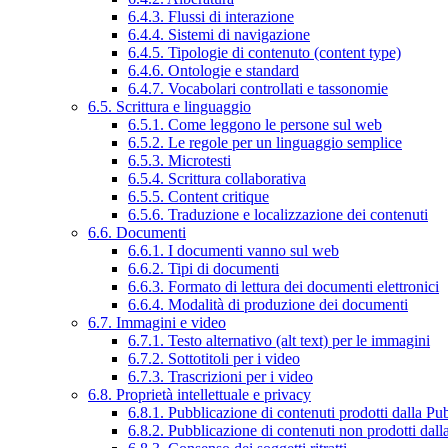
6.4.3. Flussi di interazione
6.4.4. Sistemi di navigazione
6.4.5. Tipologie di contenuto (content type)
6.4.6. Ontologie e standard
6.4.7. Vocabolari controllati e tassonomie
6.5. Scrittura e linguaggio
6.5.1. Come leggono le persone sul web
6.5.2. Le regole per un linguaggio semplice
6.5.3. Microtesti
6.5.4. Scrittura collaborativa
6.5.5. Content critique
6.5.6. Traduzione e localizzazione dei contenuti
6.6. Documenti
6.6.1. I documenti vanno sul web
6.6.2. Tipi di documenti
6.6.3. Formato di lettura dei documenti elettronici
6.6.4. Modalità di produzione dei documenti
6.7. Immagini e video
6.7.1. Testo alternativo (alt text) per le immagini
6.7.2. Sottotitoli per i video
6.7.3. Trascrizioni per i video
6.8. Proprietà intellettuale e privacy
6.8.1. Pubblicazione di contenuti prodotti dalla P
6.8.2. Pubblicazione di contenuti non prodotti dal