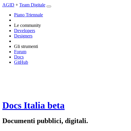
AGID
+
Team Digitale
Piano Triennale
Le community
Developers
Designers
Gli strumenti
Forum
Docs
GitHub
Docs Italia
beta
Documenti pubblici, digitali.