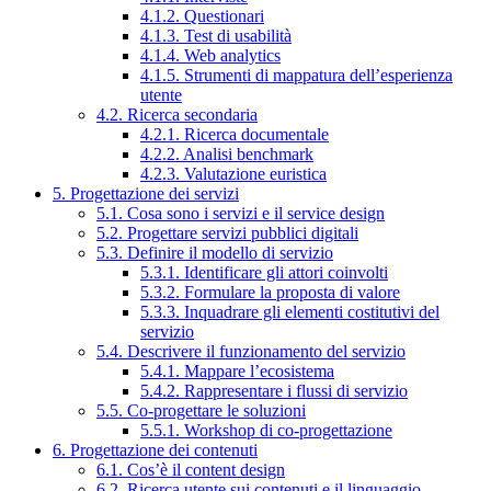
4.1.2. Questionari
4.1.3. Test di usabilità
4.1.4. Web analytics
4.1.5. Strumenti di mappatura dell’esperienza
utente
4.2. Ricerca secondaria
4.2.1. Ricerca documentale
4.2.2. Analisi benchmark
4.2.3. Valutazione euristica
5. Progettazione dei servizi
5.1. Cosa sono i servizi e il service design
5.2. Progettare servizi pubblici digitali
5.3. Definire il modello di servizio
5.3.1. Identificare gli attori coinvolti
5.3.2. Formulare la proposta di valore
5.3.3. Inquadrare gli elementi costitutivi del
servizio
5.4. Descrivere il funzionamento del servizio
5.4.1. Mappare l’ecosistema
5.4.2. Rappresentare i flussi di servizio
5.5. Co-progettare le soluzioni
5.5.1. Workshop di co-progettazione
6. Progettazione dei contenuti
6.1. Cos’è il content design
6.2. Ricerca utente sui contenuti e il linguaggio