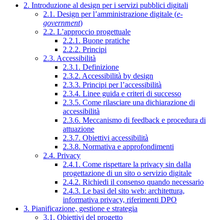
2. Introduzione al design per i servizi pubblici digitali
2.1. Design per l’amministrazione digitale (
e-
government
)
2.2. L’approccio progettuale
2.2.1. Buone pratiche
2.2.2. Principi
2.3. Accessibilità
2.3.1. Definizione
2.3.2. Accessibilità by design
2.3.3. Principi per l’accessibilità
2.3.4. Linee guida e criteri di successo
2.3.5. Come rilasciare una dichiarazione di
accessibilità
2.3.6. Meccanismo di feedback e procedura di
attuazione
2.3.7. Obiettivi accessibilità
2.3.8. Normativa e approfondimenti
2.4. Privacy
2.4.1. Come rispettare la privacy sin dalla
progettazione di un sito o servizio digitale
2.4.2. Richiedi il consenso quando necessario
2.4.3. Le basi del sito web: architettura,
informativa privacy, riferimenti DPO
3. Pianificazione, gestione e strategia
3.1. Obiettivi del progetto