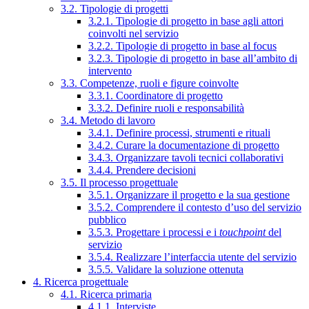
3.2. Tipologie di progetti
3.2.1. Tipologie di progetto in base agli attori
coinvolti nel servizio
3.2.2. Tipologie di progetto in base al focus
3.2.3. Tipologie di progetto in base all’ambito di
intervento
3.3. Competenze, ruoli e figure coinvolte
3.3.1. Coordinatore di progetto
3.3.2. Definire ruoli e responsabilità
3.4. Metodo di lavoro
3.4.1. Definire processi, strumenti e rituali
3.4.2. Curare la documentazione di progetto
3.4.3. Organizzare tavoli tecnici collaborativi
3.4.4. Prendere decisioni
3.5. Il processo progettuale
3.5.1. Organizzare il progetto e la sua gestione
3.5.2. Comprendere il contesto d’uso del servizio
pubblico
3.5.3. Progettare i processi e i
touchpoint
del
servizio
3.5.4. Realizzare l’interfaccia utente del servizio
3.5.5. Validare la soluzione ottenuta
4. Ricerca progettuale
4.1. Ricerca primaria
4.1.1. Interviste