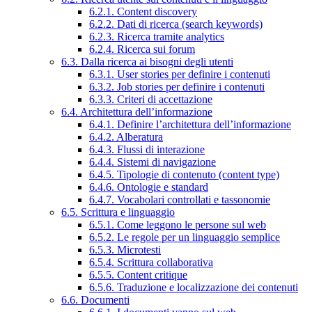
6.2.1. Content discovery
6.2.2. Dati di ricerca (search keywords)
6.2.3. Ricerca tramite analytics
6.2.4. Ricerca sui forum
6.3. Dalla ricerca ai bisogni degli utenti
6.3.1. User stories per definire i contenuti
6.3.2. Job stories per definire i contenuti
6.3.3. Criteri di accettazione
6.4. Architettura dell’informazione
6.4.1. Definire l’architettura dell’informazione
6.4.2. Alberatura
6.4.3. Flussi di interazione
6.4.4. Sistemi di navigazione
6.4.5. Tipologie di contenuto (content type)
6.4.6. Ontologie e standard
6.4.7. Vocabolari controllati e tassonomie
6.5. Scrittura e linguaggio
6.5.1. Come leggono le persone sul web
6.5.2. Le regole per un linguaggio semplice
6.5.3. Microtesti
6.5.4. Scrittura collaborativa
6.5.5. Content critique
6.5.6. Traduzione e localizzazione dei contenuti
6.6. Documenti