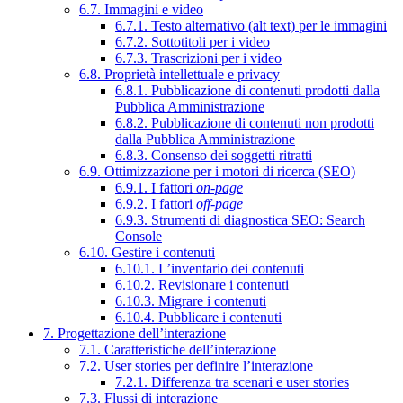
6.7. Immagini e video
6.7.1. Testo alternativo (alt text) per le immagini
6.7.2. Sottotitoli per i video
6.7.3. Trascrizioni per i video
6.8. Proprietà intellettuale e privacy
6.8.1. Pubblicazione di contenuti prodotti dalla
Pubblica Amministrazione
6.8.2. Pubblicazione di contenuti non prodotti
dalla Pubblica Amministrazione
6.8.3. Consenso dei soggetti ritratti
6.9. Ottimizzazione per i motori di ricerca (SEO)
6.9.1. I fattori
on-page
6.9.2. I fattori
off-page
6.9.3. Strumenti di diagnostica SEO: Search
Console
6.10. Gestire i contenuti
6.10.1. L’inventario dei contenuti
6.10.2. Revisionare i contenuti
6.10.3. Migrare i contenuti
6.10.4. Pubblicare i contenuti
7. Progettazione dell’interazione
7.1. Caratteristiche dell’interazione
7.2. User stories per definire l’interazione
7.2.1. Differenza tra scenari e user stories
7.3. Flussi di interazione