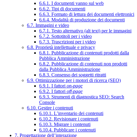
6.6.1. I documenti vanno sul web
6.6.2. Tipi di documenti
6.6.3. Formato di lettura dei documenti elettronici
6.6.4. Modalità di produzione dei documenti
6.7. Immagini e video
6.7.1. Testo alternativo (alt text) per le immagini
6.7.2. Sottotitoli per i video
6.7.3. Trascrizioni per i video
6.8. Proprietà intellettuale e privacy
6.8.1. Pubblicazione di contenuti prodotti dalla
Pubblica Amministrazione
6.8.2. Pubblicazione di contenuti non prodotti
dalla Pubblica Amministrazione
6.8.3. Consenso dei soggetti ritratti
6.9. Ottimizzazione per i motori di ricerca (SEO)
6.9.1. I fattori
on-page
6.9.2. I fattori
off-page
6.9.3. Strumenti di diagnostica SEO: Search
Console
6.10. Gestire i contenuti
6.10.1. L’inventario dei contenuti
6.10.2. Revisionare i contenuti
6.10.3. Migrare i contenuti
6.10.4. Pubblicare i contenuti
7. Progettazione dell’interazione