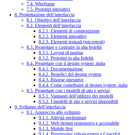
7.4. Wireframe
7.5. Prototipi interattivi
8. Progettazione dell’interfaccia
8.1. Obiettivi dell’interfaccia
8.2. Elementi dell’interfaccia
8.2.1. Elementi di composizione
8.2.2. Elementi interattivi
8.2.3. Elementi testuali (microtesti)
8.3. Progettare e costruire in alta fedeltà
8.3.1. Layout di pagina
8.3.2. Prototipi in alta fedeltà
8.4. Progettare con il design system .italia
8.4.1. Documentazione
8.4.2. Benefici del design system
8.4.3. Risorse operative
8.4.4. Come contribuire al design system .italia
8.5. Progettare con i modelli di sito e servizi
8.5.1. Vantaggi dell’utilizzo dei modelli
8.5.2. I modelli di sito e servizi disponibili
9. Sviluppo dell’interfaccia
9.1. Approccio allo sviluppo
9.1.1. Attività preliminari
9.1.2. Web design responsivo e accessibile
9.1.3. Mobile first
9.1.4. Progressive enhancement e Graceful