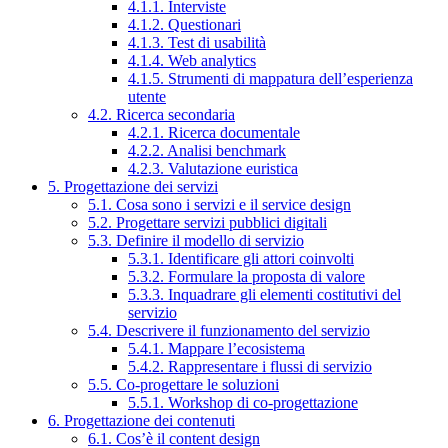
4.1.1. Interviste
4.1.2. Questionari
4.1.3. Test di usabilità
4.1.4. Web analytics
4.1.5. Strumenti di mappatura dell’esperienza
utente
4.2. Ricerca secondaria
4.2.1. Ricerca documentale
4.2.2. Analisi benchmark
4.2.3. Valutazione euristica
5. Progettazione dei servizi
5.1. Cosa sono i servizi e il service design
5.2. Progettare servizi pubblici digitali
5.3. Definire il modello di servizio
5.3.1. Identificare gli attori coinvolti
5.3.2. Formulare la proposta di valore
5.3.3. Inquadrare gli elementi costitutivi del
servizio
5.4. Descrivere il funzionamento del servizio
5.4.1. Mappare l’ecosistema
5.4.2. Rappresentare i flussi di servizio
5.5. Co-progettare le soluzioni
5.5.1. Workshop di co-progettazione
6. Progettazione dei contenuti
6.1. Cos’è il content design