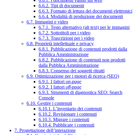
6.6.1. I documenti vanno sul web
6.6.2. Tipi di documenti
6.6.3. Formato di lettura dei documenti elettronici
6.6.4. Modalità di produzione dei documenti
6.7. Immagini e video
6.7.1. Testo alternativo (alt text) per le immagini
6.7.2. Sottotitoli per i video
6.7.3. Trascrizioni per i video
6.8. Proprietà intellettuale e privacy
6.8.1. Pubblicazione di contenuti prodotti dalla
Pubblica Amministrazione
6.8.2. Pubblicazione di contenuti non prodotti
dalla Pubblica Amministrazione
6.8.3. Consenso dei soggetti ritratti
6.9. Ottimizzazione per i motori di ricerca (SEO)
6.9.1. I fattori
on-page
6.9.2. I fattori
off-page
6.9.3. Strumenti di diagnostica SEO: Search
Console
6.10. Gestire i contenuti
6.10.1. L’inventario dei contenuti
6.10.2. Revisionare i contenuti
6.10.3. Migrare i contenuti
6.10.4. Pubblicare i contenuti
7. Progettazione dell’interazione