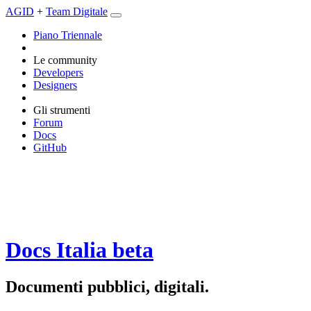
AGID
+
Team Digitale
Piano Triennale
Le community
Developers
Designers
Gli strumenti
Forum
Docs
GitHub
Docs Italia
beta
Documenti pubblici, digitali.