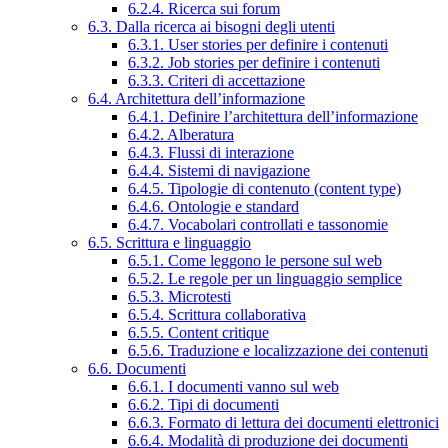
6.2.4. Ricerca sui forum
6.3. Dalla ricerca ai bisogni degli utenti
6.3.1. User stories per definire i contenuti
6.3.2. Job stories per definire i contenuti
6.3.3. Criteri di accettazione
6.4. Architettura dell’informazione
6.4.1. Definire l’architettura dell’informazione
6.4.2. Alberatura
6.4.3. Flussi di interazione
6.4.4. Sistemi di navigazione
6.4.5. Tipologie di contenuto (content type)
6.4.6. Ontologie e standard
6.4.7. Vocabolari controllati e tassonomie
6.5. Scrittura e linguaggio
6.5.1. Come leggono le persone sul web
6.5.2. Le regole per un linguaggio semplice
6.5.3. Microtesti
6.5.4. Scrittura collaborativa
6.5.5. Content critique
6.5.6. Traduzione e localizzazione dei contenuti
6.6. Documenti
6.6.1. I documenti vanno sul web
6.6.2. Tipi di documenti
6.6.3. Formato di lettura dei documenti elettronici
6.6.4. Modalità di produzione dei documenti