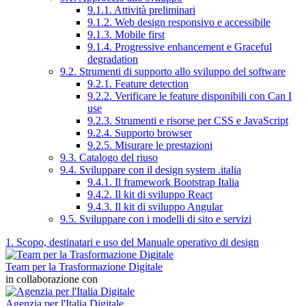
9.1.1. Attività preliminari
9.1.2. Web design responsivo e accessibile
9.1.3. Mobile first
9.1.4. Progressive enhancement e Graceful
degradation
9.2. Strumenti di supporto allo sviluppo del software
9.2.1. Feature detection
9.2.2. Verificare le feature disponibili con Can I
use
9.2.3. Strumenti e risorse per CSS e JavaScript
9.2.4. Supporto browser
9.2.5. Misurare le prestazioni
9.3. Catalogo del riuso
9.4. Sviluppare con il design system .italia
9.4.1. Il framework Bootstrap Italia
9.4.2. Il kit di sviluppo React
9.4.3. Il kit di sviluppo Angular
9.5. Sviluppare con i modelli di sito e servizi
1. Scopo, destinatari e uso del Manuale operativo di design
Team per la Trasformazione Digitale
in collaborazione con
Agenzia per l'Italia Digitale