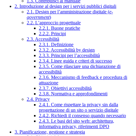
1.3. Contribuisci al manuale
2. Introduzione al design per i servizi pubblici digitali
2.1. Design per l’amministrazione digitale (
e-
government
)
2.2. L’approccio progettuale
2.2.1. Buone pratiche
2.2.2. Principi
2.3. Accessibilità
2.3.1. Definizione
2.3.2. Accessibilità by design
2.3.3. Principi per l’accessibilità
2.3.4. Linee guida e criteri di successo
2.3.5. Come rilasciare una dichiarazione di
accessibilità
2.3.6. Meccanismo di feedback e procedura di
attuazione
2.3.7. Obiettivi accessibilità
2.3.8. Normativa e approfondimenti
2.4. Privacy
2.4.1. Come rispettare la privacy sin dalla
progettazione di un sito o servizio digitale
2.4.2. Richiedi il consenso quando necessario
2.4.3. Le basi del sito web: architettura,
informativa privacy, riferimenti DPO
3. Pianificazione, gestione e strategia