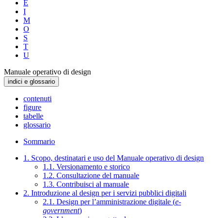
E
I
M
O
S
T
U
Manuale operativo di design
indici e glossario
contenuti
figure
tabelle
glossario
Sommario
1. Scopo, destinatari e uso del Manuale operativo di design
1.1. Versionamento e storico
1.2. Consultazione del manuale
1.3. Contribuisci al manuale
2. Introduzione al design per i servizi pubblici digitali
2.1. Design per l’amministrazione digitale (
e-
government
)