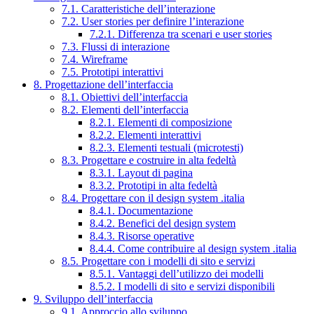
7.1. Caratteristiche dell’interazione
7.2. User stories per definire l’interazione
7.2.1. Differenza tra scenari e user stories
7.3. Flussi di interazione
7.4. Wireframe
7.5. Prototipi interattivi
8. Progettazione dell’interfaccia
8.1. Obiettivi dell’interfaccia
8.2. Elementi dell’interfaccia
8.2.1. Elementi di composizione
8.2.2. Elementi interattivi
8.2.3. Elementi testuali (microtesti)
8.3. Progettare e costruire in alta fedeltà
8.3.1. Layout di pagina
8.3.2. Prototipi in alta fedeltà
8.4. Progettare con il design system .italia
8.4.1. Documentazione
8.4.2. Benefici del design system
8.4.3. Risorse operative
8.4.4. Come contribuire al design system .italia
8.5. Progettare con i modelli di sito e servizi
8.5.1. Vantaggi dell’utilizzo dei modelli
8.5.2. I modelli di sito e servizi disponibili
9. Sviluppo dell’interfaccia
9.1. Approccio allo sviluppo