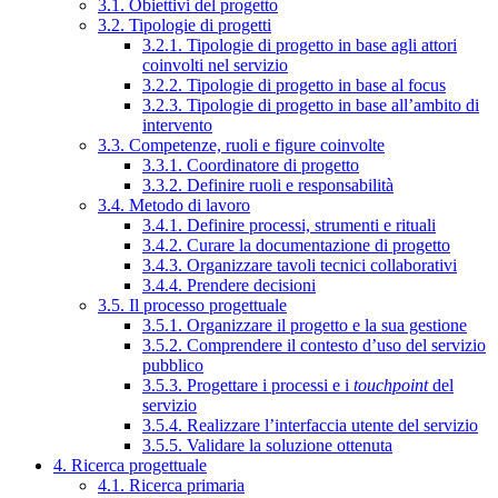
3.1. Obiettivi del progetto
3.2. Tipologie di progetti
3.2.1. Tipologie di progetto in base agli attori
coinvolti nel servizio
3.2.2. Tipologie di progetto in base al focus
3.2.3. Tipologie di progetto in base all’ambito di
intervento
3.3. Competenze, ruoli e figure coinvolte
3.3.1. Coordinatore di progetto
3.3.2. Definire ruoli e responsabilità
3.4. Metodo di lavoro
3.4.1. Definire processi, strumenti e rituali
3.4.2. Curare la documentazione di progetto
3.4.3. Organizzare tavoli tecnici collaborativi
3.4.4. Prendere decisioni
3.5. Il processo progettuale
3.5.1. Organizzare il progetto e la sua gestione
3.5.2. Comprendere il contesto d’uso del servizio
pubblico
3.5.3. Progettare i processi e i
touchpoint
del
servizio
3.5.4. Realizzare l’interfaccia utente del servizio
3.5.5. Validare la soluzione ottenuta
4. Ricerca progettuale
4.1. Ricerca primaria