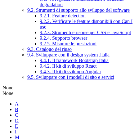
degradation
9.2. Strumenti di supporto allo sviluppo del software
9.2.1. Feature detection
9.2.2. Verificare le feature disponibili con Can I
use
9.2.3. Strumenti e risorse per CSS e JavaScript
9.2.4. Supporto browser
9.2.5. Misurare le prestazioni
9.3. Catalogo del riuso
9.4. Sviluppare con il design system .italia
9.4.1. Il framework Bootstrap Italia
9.4.2. Il kit di sviluppo React
9.4.3. Il kit di sviluppo Angular
9.5. Sviluppare con i modelli di sito e servizi
None
None
A
B
C
D
E
I
M