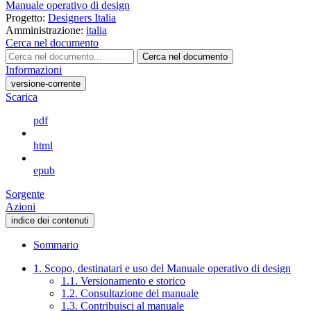
Manuale operativo di design
Progetto:
Designers Italia
Amministrazione:
italia
Cerca nel documento
Cerca nel documento
Informazioni
versione-corrente
Scarica
pdf
html
epub
Sorgente
Azioni
indice dei contenuti
Sommario
1. Scopo, destinatari e uso del Manuale operativo di design
1.1. Versionamento e storico
1.2. Consultazione del manuale
1.3. Contribuisci al manuale