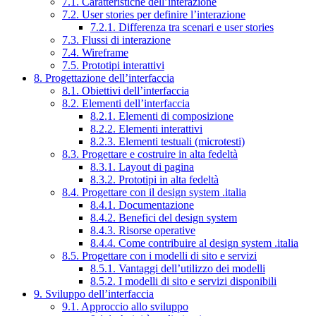
7.1. Caratteristiche dell’interazione
7.2. User stories per definire l’interazione
7.2.1. Differenza tra scenari e user stories
7.3. Flussi di interazione
7.4. Wireframe
7.5. Prototipi interattivi
8. Progettazione dell’interfaccia
8.1. Obiettivi dell’interfaccia
8.2. Elementi dell’interfaccia
8.2.1. Elementi di composizione
8.2.2. Elementi interattivi
8.2.3. Elementi testuali (microtesti)
8.3. Progettare e costruire in alta fedeltà
8.3.1. Layout di pagina
8.3.2. Prototipi in alta fedeltà
8.4. Progettare con il design system .italia
8.4.1. Documentazione
8.4.2. Benefici del design system
8.4.3. Risorse operative
8.4.4. Come contribuire al design system .italia
8.5. Progettare con i modelli di sito e servizi
8.5.1. Vantaggi dell’utilizzo dei modelli
8.5.2. I modelli di sito e servizi disponibili
9. Sviluppo dell’interfaccia
9.1. Approccio allo sviluppo