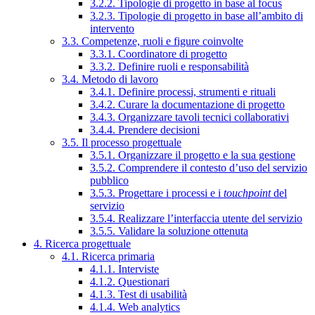
3.2.2. Tipologie di progetto in base al focus
3.2.3. Tipologie di progetto in base all’ambito di
intervento
3.3. Competenze, ruoli e figure coinvolte
3.3.1. Coordinatore di progetto
3.3.2. Definire ruoli e responsabilità
3.4. Metodo di lavoro
3.4.1. Definire processi, strumenti e rituali
3.4.2. Curare la documentazione di progetto
3.4.3. Organizzare tavoli tecnici collaborativi
3.4.4. Prendere decisioni
3.5. Il processo progettuale
3.5.1. Organizzare il progetto e la sua gestione
3.5.2. Comprendere il contesto d’uso del servizio
pubblico
3.5.3. Progettare i processi e i
touchpoint
del
servizio
3.5.4. Realizzare l’interfaccia utente del servizio
3.5.5. Validare la soluzione ottenuta
4. Ricerca progettuale
4.1. Ricerca primaria
4.1.1. Interviste
4.1.2. Questionari
4.1.3. Test di usabilità
4.1.4. Web analytics