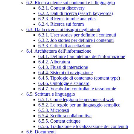
6.2. Ricerca utente sui contenuti e il linguaggio
6.2.1. Content discovery
6.2.2. Dati di ricerca (search keywords)
6.2.3. Ricerca tramite analytics
6.2.4. Ricerca sui forum
6.3. Dalla ricerca ai bisogni degli utenti
6.3.1. User stories per definire i contenuti
6.3.2. Job stories per definire i contenuti
6.3.3. Criteri di accettazione
6.4. Architettura dell’informazione
6.4.1. Definire l’architettura dell’informazione
6.4.2. Alberatura
6.4.3. Flussi di interazione
6.4.4. Sistemi di navigazione
6.4.5. Tipologie di contenuto (content type)
6.4.6. Ontologie e standard
6.4.7. Vocabolari controllati e tassonomie
6.5. Scrittura e linguaggio
6.5.1. Come leggono le persone sul web
6.5.2. Le regole per un linguaggio semplice
6.5.3. Microtesti
6.5.4. Scrittura collaborativa
6.5.5. Content critique
6.5.6. Traduzione e localizzazione dei contenuti
6.6. Documenti