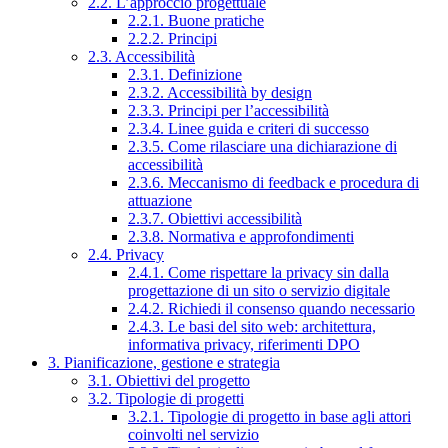
2.2. L’approccio progettuale
2.2.1. Buone pratiche
2.2.2. Principi
2.3. Accessibilità
2.3.1. Definizione
2.3.2. Accessibilità by design
2.3.3. Principi per l’accessibilità
2.3.4. Linee guida e criteri di successo
2.3.5. Come rilasciare una dichiarazione di
accessibilità
2.3.6. Meccanismo di feedback e procedura di
attuazione
2.3.7. Obiettivi accessibilità
2.3.8. Normativa e approfondimenti
2.4. Privacy
2.4.1. Come rispettare la privacy sin dalla
progettazione di un sito o servizio digitale
2.4.2. Richiedi il consenso quando necessario
2.4.3. Le basi del sito web: architettura,
informativa privacy, riferimenti DPO
3. Pianificazione, gestione e strategia
3.1. Obiettivi del progetto
3.2. Tipologie di progetti
3.2.1. Tipologie di progetto in base agli attori
coinvolti nel servizio