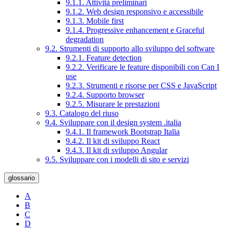
9.1.1. Attività preliminari
9.1.2. Web design responsivo e accessibile
9.1.3. Mobile first
9.1.4. Progressive enhancement e Graceful
degradation
9.2. Strumenti di supporto allo sviluppo del software
9.2.1. Feature detection
9.2.2. Verificare le feature disponibili con Can I
use
9.2.3. Strumenti e risorse per CSS e JavaScript
9.2.4. Supporto browser
9.2.5. Misurare le prestazioni
9.3. Catalogo del riuso
9.4. Sviluppare con il design system .italia
9.4.1. Il framework Bootstrap Italia
9.4.2. Il kit di sviluppo React
9.4.3. Il kit di sviluppo Angular
9.5. Sviluppare con i modelli di sito e servizi
glossario
A
B
C
D