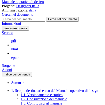
Manuale operativo di design
Progetto:
Designers Italia
Amministrazione:
italia
Cerca nel documento
Cerca nel documento
Informazioni
versione-corrente
Scarica
pdf
html
epub
Sorgente
Azioni
indice dei contenuti
Sommario
1. Scopo, destinatari e uso del Manuale operativo di design
1.1. Versionamento e storico
1.2. Consultazione del manuale
1.3. Contribuisci al manuale