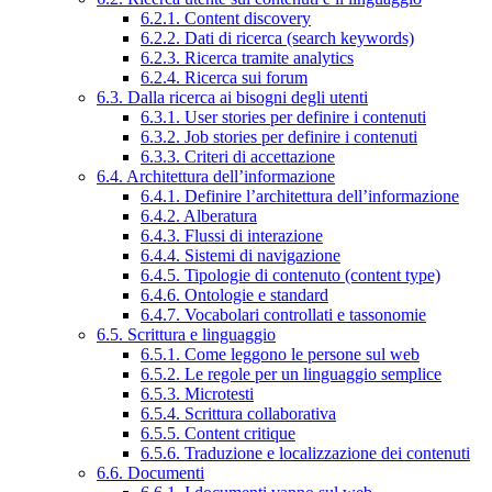
6.2.1. Content discovery
6.2.2. Dati di ricerca (search keywords)
6.2.3. Ricerca tramite analytics
6.2.4. Ricerca sui forum
6.3. Dalla ricerca ai bisogni degli utenti
6.3.1. User stories per definire i contenuti
6.3.2. Job stories per definire i contenuti
6.3.3. Criteri di accettazione
6.4. Architettura dell’informazione
6.4.1. Definire l’architettura dell’informazione
6.4.2. Alberatura
6.4.3. Flussi di interazione
6.4.4. Sistemi di navigazione
6.4.5. Tipologie di contenuto (content type)
6.4.6. Ontologie e standard
6.4.7. Vocabolari controllati e tassonomie
6.5. Scrittura e linguaggio
6.5.1. Come leggono le persone sul web
6.5.2. Le regole per un linguaggio semplice
6.5.3. Microtesti
6.5.4. Scrittura collaborativa
6.5.5. Content critique
6.5.6. Traduzione e localizzazione dei contenuti
6.6. Documenti