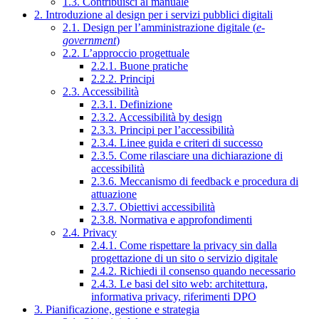
1.3. Contribuisci al manuale
2. Introduzione al design per i servizi pubblici digitali
2.1. Design per l’amministrazione digitale (
e-
government
)
2.2. L’approccio progettuale
2.2.1. Buone pratiche
2.2.2. Principi
2.3. Accessibilità
2.3.1. Definizione
2.3.2. Accessibilità by design
2.3.3. Principi per l’accessibilità
2.3.4. Linee guida e criteri di successo
2.3.5. Come rilasciare una dichiarazione di
accessibilità
2.3.6. Meccanismo di feedback e procedura di
attuazione
2.3.7. Obiettivi accessibilità
2.3.8. Normativa e approfondimenti
2.4. Privacy
2.4.1. Come rispettare la privacy sin dalla
progettazione di un sito o servizio digitale
2.4.2. Richiedi il consenso quando necessario
2.4.3. Le basi del sito web: architettura,
informativa privacy, riferimenti DPO
3. Pianificazione, gestione e strategia