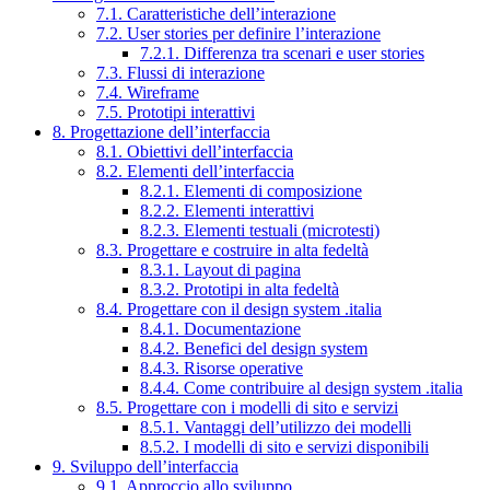
7.1. Caratteristiche dell’interazione
7.2. User stories per definire l’interazione
7.2.1. Differenza tra scenari e user stories
7.3. Flussi di interazione
7.4. Wireframe
7.5. Prototipi interattivi
8. Progettazione dell’interfaccia
8.1. Obiettivi dell’interfaccia
8.2. Elementi dell’interfaccia
8.2.1. Elementi di composizione
8.2.2. Elementi interattivi
8.2.3. Elementi testuali (microtesti)
8.3. Progettare e costruire in alta fedeltà
8.3.1. Layout di pagina
8.3.2. Prototipi in alta fedeltà
8.4. Progettare con il design system .italia
8.4.1. Documentazione
8.4.2. Benefici del design system
8.4.3. Risorse operative
8.4.4. Come contribuire al design system .italia
8.5. Progettare con i modelli di sito e servizi
8.5.1. Vantaggi dell’utilizzo dei modelli
8.5.2. I modelli di sito e servizi disponibili
9. Sviluppo dell’interfaccia
9.1. Approccio allo sviluppo