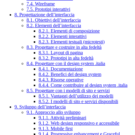
7.4. Wireframe
7.5. Prototipi interattivi
8. Progettazione dell’interfaccia
8.1. Obiettivi dell’interfaccia
8.2. Elementi dell’interfaccia
8.2.1. Elementi di composizione
8.2.2. Elementi interattivi
8.2.3. Elementi testuali (microtesti)
8.3. Progettare e costruire in alta fedeltà
8.3.1. Layout di pagina
8.3.2. Prototipi in alta fedeltà
8.4. Progettare con il design system .italia
8.4.1. Documentazione
8.4.2. Benefici del design system
8.4.3. Risorse operative
8.4.4. Come contribuire al design system .italia
8.5. Progettare con i modelli di sito e servizi
8.5.1. Vantaggi dell’utilizzo dei modelli
8.5.2. I modelli di sito e servizi disponibili
9. Sviluppo dell’interfaccia
9.1. Approccio allo sviluppo
9.1.1. Attività preliminari
9.1.2. Web design responsivo e accessibile
9.1.3. Mobile first
9.1.4. Progressive enhancement e Graceful