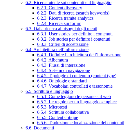
6.2. Ricerca utente sui contenuti e il linguaggio
6.2.1. Content discovery
6.2.2. Dati di ricerca (search keywords)
6.2.3. Ricerca tramite analytics
6.2.4. Ricerca sui forum
6.3. Dalla ricerca ai bisogni degli utenti
6.3.1. User stories per definire i contenuti
6.3.2. Job stories per definire i contenuti
6.3.3. Criteri di accettazione
6.4. Architettura dell’informazione
6.4.1. Definire l’architettura dell’informazione
6.4.2. Alberatura
6.4.3. Flussi di interazione
6.4.4. Sistemi di navigazione
6.4.5. Tipologie di contenuto (content type)
6.4.6. Ontologie e standard
6.4.7. Vocabolari controllati e tassonomie
6.5. Scrittura e linguaggio
6.5.1. Come leggono le persone sul web
6.5.2. Le regole per un linguaggio semplice
6.5.3. Microtesti
6.5.4. Scrittura collaborativa
6.5.5. Content critique
6.5.6. Traduzione e localizzazione dei contenuti
6.6. Documenti