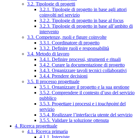
3.2. Tipologie di progetti
3.2.1. Tipologie di progetto in base agli attori
coinvolti nel servizio
3.2.2. Tipologie di progetto in base al focus
3.2.3. Tipologie di progetto in base all’ambito di
intervento
3.3. Competenze, ruoli e figure coinvolte
3.3.1. Coordinatore di progetto
3.3.2. Definire ruoli e responsabilità
3.4. Metodo di lavoro
3.4.1. Definire processi, strumenti e rituali
3.4.2. Curare la documentazione di progetto
3.4.3. Organizzare tavoli tecnici collaborativi
3.4.4. Prendere decisioni
3.5. Il processo progettuale
3.5.1. Organizzare il progetto e la sua gestione
3.5.2. Comprendere il contesto d’uso del servizio
pubblico
3.5.3. Progettare i processi e i
touchpoint
del
servizio
3.5.4. Realizzare l’interfaccia utente del servizio
3.5.5. Validare la soluzione ottenuta
4. Ricerca progettuale
4.1. Ricerca primaria
4.1.1. Interviste