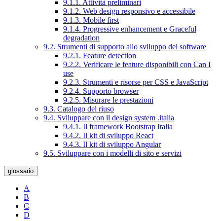
9.1.1. Attività preliminari
9.1.2. Web design responsivo e accessibile
9.1.3. Mobile first
9.1.4. Progressive enhancement e Graceful
degradation
9.2. Strumenti di supporto allo sviluppo del software
9.2.1. Feature detection
9.2.2. Verificare le feature disponibili con Can I
use
9.2.3. Strumenti e risorse per CSS e JavaScript
9.2.4. Supporto browser
9.2.5. Misurare le prestazioni
9.3. Catalogo del riuso
9.4. Sviluppare con il design system .italia
9.4.1. Il framework Bootstrap Italia
9.4.2. Il kit di sviluppo React
9.4.3. Il kit di sviluppo Angular
9.5. Sviluppare con i modelli di sito e servizi
glossario
A
B
C
D