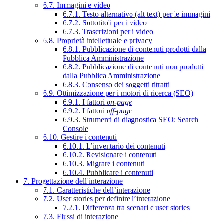
6.7. Immagini e video
6.7.1. Testo alternativo (alt text) per le immagini
6.7.2. Sottotitoli per i video
6.7.3. Trascrizioni per i video
6.8. Proprietà intellettuale e privacy
6.8.1. Pubblicazione di contenuti prodotti dalla
Pubblica Amministrazione
6.8.2. Pubblicazione di contenuti non prodotti
dalla Pubblica Amministrazione
6.8.3. Consenso dei soggetti ritratti
6.9. Ottimizzazione per i motori di ricerca (SEO)
6.9.1. I fattori
on-page
6.9.2. I fattori
off-page
6.9.3. Strumenti di diagnostica SEO: Search
Console
6.10. Gestire i contenuti
6.10.1. L’inventario dei contenuti
6.10.2. Revisionare i contenuti
6.10.3. Migrare i contenuti
6.10.4. Pubblicare i contenuti
7. Progettazione dell’interazione
7.1. Caratteristiche dell’interazione
7.2. User stories per definire l’interazione
7.2.1. Differenza tra scenari e user stories
7.3. Flussi di interazione