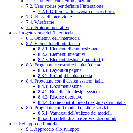
7.1. Caratteristiche dell’interazione
7.2. User stories per definire l’interazione
7.2.1. Differenza tra scenari e user stories
7.3. Flussi di interazione
7.4. Wireframe
7.5. Prototipi interattivi
8. Progettazione dell’interfaccia
8.1. Obiettivi dell’interfaccia
8.2. Elementi dell’interfaccia
8.2.1. Elementi di composizione
8.2.2. Elementi interattivi
8.2.3. Elementi testuali (microtesti)
8.3. Progettare e costruire in alta fedeltà
8.3.1. Layout di pagina
8.3.2. Prototipi in alta fedeltà
8.4. Progettare con il design system .italia
8.4.1. Documentazione
8.4.2. Benefici del design system
8.4.3. Risorse operative
8.4.4. Come contribuire al design system .italia
8.5. Progettare con i modelli di sito e servizi
8.5.1. Vantaggi dell’utilizzo dei modelli
8.5.2. I modelli di sito e servizi disponibili
9. Sviluppo dell’interfaccia
9.1. Approccio allo sviluppo