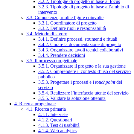
3.2.2. Tipologie di progetto in base al focus
3.2.3. Tipologie di progetto in base all’ambito di
intervento
3.3. Competenze, ruoli e figure coinvolte
3.3.1. Coordinatore di progetto
3.3.2. Definire ruoli e responsabilità
3.4. Metodo di lavoro
3.4.1. Definire processi, strumenti e rituali
3.4.2. Curare la documentazione di progetto
3.4.3. Organizzare tavoli tecnici collaborativi
3.4.4. Prendere decisioni
3.5. Il processo progettuale
3.5.1. Organizzare il progetto e la sua gestione
3.5.2. Comprendere il contesto d’uso del servizio
pubblico
3.5.3. Progettare i processi e i
touchpoint
del
servizio
3.5.4. Realizzare l’interfaccia utente del servizio
3.5.5. Validare la soluzione ottenuta
4. Ricerca progettuale
4.1. Ricerca primaria
4.1.1. Interviste
4.1.2. Questionari
4.1.3. Test di usabilità
4.1.4. Web analytics