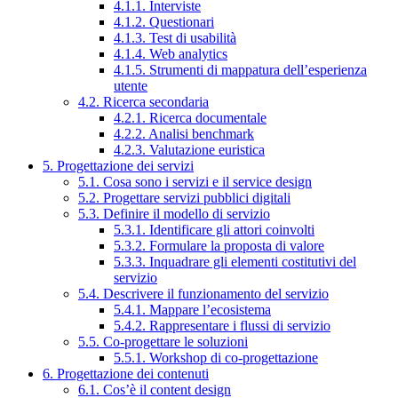
4.1.1. Interviste
4.1.2. Questionari
4.1.3. Test di usabilità
4.1.4. Web analytics
4.1.5. Strumenti di mappatura dell’esperienza
utente
4.2. Ricerca secondaria
4.2.1. Ricerca documentale
4.2.2. Analisi benchmark
4.2.3. Valutazione euristica
5. Progettazione dei servizi
5.1. Cosa sono i servizi e il service design
5.2. Progettare servizi pubblici digitali
5.3. Definire il modello di servizio
5.3.1. Identificare gli attori coinvolti
5.3.2. Formulare la proposta di valore
5.3.3. Inquadrare gli elementi costitutivi del
servizio
5.4. Descrivere il funzionamento del servizio
5.4.1. Mappare l’ecosistema
5.4.2. Rappresentare i flussi di servizio
5.5. Co-progettare le soluzioni
5.5.1. Workshop di co-progettazione
6. Progettazione dei contenuti
6.1. Cos’è il content design