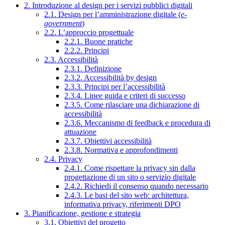
2. Introduzione al design per i servizi pubblici digitali
2.1. Design per l’amministrazione digitale (
e-
government
)
2.2. L’approccio progettuale
2.2.1. Buone pratiche
2.2.2. Principi
2.3. Accessibilità
2.3.1. Definizione
2.3.2. Accessibilità by design
2.3.3. Principi per l’accessibilità
2.3.4. Linee guida e criteri di successo
2.3.5. Come rilasciare una dichiarazione di
accessibilità
2.3.6. Meccanismo di feedback e procedura di
attuazione
2.3.7. Obiettivi accessibilità
2.3.8. Normativa e approfondimenti
2.4. Privacy
2.4.1. Come rispettare la privacy sin dalla
progettazione di un sito o servizio digitale
2.4.2. Richiedi il consenso quando necessario
2.4.3. Le basi del sito web: architettura,
informativa privacy, riferimenti DPO
3. Pianificazione, gestione e strategia
3.1. Obiettivi del progetto