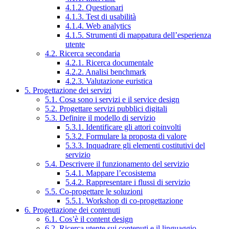
4.1.2. Questionari
4.1.3. Test di usabilità
4.1.4. Web analytics
4.1.5. Strumenti di mappatura dell’esperienza
utente
4.2. Ricerca secondaria
4.2.1. Ricerca documentale
4.2.2. Analisi benchmark
4.2.3. Valutazione euristica
5. Progettazione dei servizi
5.1. Cosa sono i servizi e il service design
5.2. Progettare servizi pubblici digitali
5.3. Definire il modello di servizio
5.3.1. Identificare gli attori coinvolti
5.3.2. Formulare la proposta di valore
5.3.3. Inquadrare gli elementi costitutivi del
servizio
5.4. Descrivere il funzionamento del servizio
5.4.1. Mappare l’ecosistema
5.4.2. Rappresentare i flussi di servizio
5.5. Co-progettare le soluzioni
5.5.1. Workshop di co-progettazione
6. Progettazione dei contenuti
6.1. Cos’è il content design
6.2. Ricerca utente sui contenuti e il linguaggio