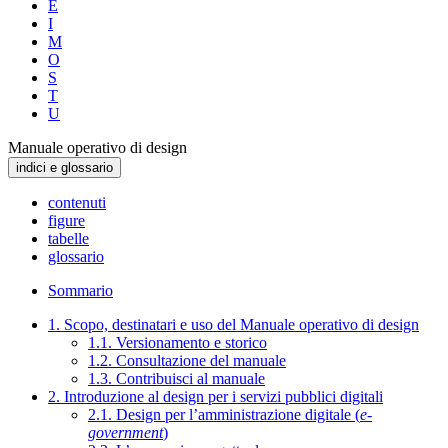
E
I
M
O
S
T
U
Manuale operativo di design
indici e glossario
contenuti
figure
tabelle
glossario
Sommario
1. Scopo, destinatari e uso del Manuale operativo di design
1.1. Versionamento e storico
1.2. Consultazione del manuale
1.3. Contribuisci al manuale
2. Introduzione al design per i servizi pubblici digitali
2.1. Design per l’amministrazione digitale (
e-
government
)