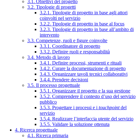
3.1. Obiettivi del progetto
3.2. Tipologie di progetti
3.2.1. Tipologie di progetto in base agli attori
coinvolti nel servizio
3.2.2. Tipologie di progetto in base al focus
3.2.3. Tipologie di progetto in base all’ambito di
intervento
3.3. Competenze, ruoli e figure coinvolte
3.3.1. Coordinatore di progetto
3.3.2. Definire ruoli e responsabilità
3.4. Metodo di lavoro
3.4.1. Definire processi, strumenti e rituali
3.4.2. Curare la documentazione di progetto
3.4.3. Organizzare tavoli tecnici collaborativi
3.4.4. Prendere decisioni
3.5. Il processo progettuale
3.5.1. Organizzare il progetto e la sua gestione
3.5.2. Comprendere il contesto d’uso del servizio
pubblico
3.5.3. Progettare i processi e i
touchpoint
del
servizio
3.5.4. Realizzare l’interfaccia utente del servizio
3.5.5. Validare la soluzione ottenuta
4. Ricerca progettuale
4.1. Ricerca primaria