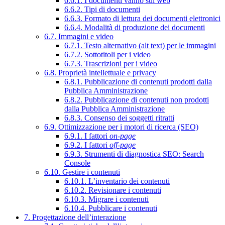
6.6.1. I documenti vanno sul web
6.6.2. Tipi di documenti
6.6.3. Formato di lettura dei documenti elettronici
6.6.4. Modalità di produzione dei documenti
6.7. Immagini e video
6.7.1. Testo alternativo (alt text) per le immagini
6.7.2. Sottotitoli per i video
6.7.3. Trascrizioni per i video
6.8. Proprietà intellettuale e privacy
6.8.1. Pubblicazione di contenuti prodotti dalla
Pubblica Amministrazione
6.8.2. Pubblicazione di contenuti non prodotti
dalla Pubblica Amministrazione
6.8.3. Consenso dei soggetti ritratti
6.9. Ottimizzazione per i motori di ricerca (SEO)
6.9.1. I fattori
on-page
6.9.2. I fattori
off-page
6.9.3. Strumenti di diagnostica SEO: Search
Console
6.10. Gestire i contenuti
6.10.1. L’inventario dei contenuti
6.10.2. Revisionare i contenuti
6.10.3. Migrare i contenuti
6.10.4. Pubblicare i contenuti
7. Progettazione dell’interazione