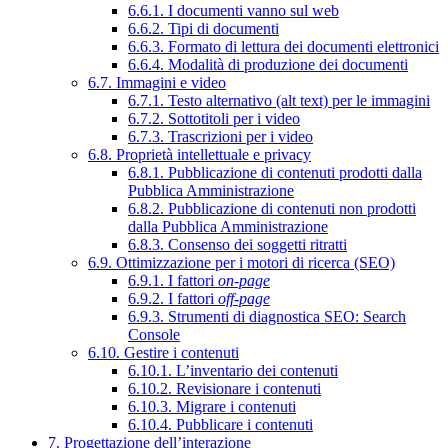
6.6.1. I documenti vanno sul web
6.6.2. Tipi di documenti
6.6.3. Formato di lettura dei documenti elettronici
6.6.4. Modalità di produzione dei documenti
6.7. Immagini e video
6.7.1. Testo alternativo (alt text) per le immagini
6.7.2. Sottotitoli per i video
6.7.3. Trascrizioni per i video
6.8. Proprietà intellettuale e privacy
6.8.1. Pubblicazione di contenuti prodotti dalla
Pubblica Amministrazione
6.8.2. Pubblicazione di contenuti non prodotti
dalla Pubblica Amministrazione
6.8.3. Consenso dei soggetti ritratti
6.9. Ottimizzazione per i motori di ricerca (SEO)
6.9.1. I fattori
on-page
6.9.2. I fattori
off-page
6.9.3. Strumenti di diagnostica SEO: Search
Console
6.10. Gestire i contenuti
6.10.1. L’inventario dei contenuti
6.10.2. Revisionare i contenuti
6.10.3. Migrare i contenuti
6.10.4. Pubblicare i contenuti
7. Progettazione dell’interazione