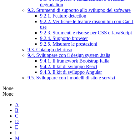
degradation
9.2. Strumenti di supporto allo sviluppo del software
9.2.1. Feature detection
9.2.2. Verificare le feature disponibili con Can I
use
9.2.3. Strumenti e risorse per CSS e JavaScript
9.2.4. Supporto browser
9.2.5. Misurare le prestazioni
9.3. Catalogo del riuso
9.4. Sviluppare con il design system .italia
9.4.1. Il framework Bootstrap Italia
9.4.2. Il kit di sviluppo React
9.4.3. Il kit di sviluppo Angular
9.5. Sviluppare con i modelli di sito e servizi
None
None
A
B
C
D
E
I
M