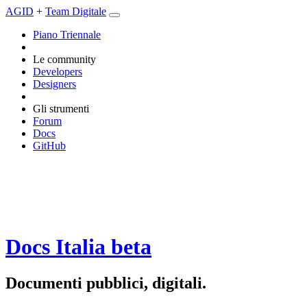
AGID
+
Team Digitale
Piano Triennale
Le community
Developers
Designers
Gli strumenti
Forum
Docs
GitHub
Docs Italia
beta
Documenti pubblici, digitali.