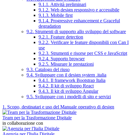
9.1.1. Attività preliminari
9.1.2. Web design responsivo e accessibile
9.1.3. Mobile first
9.1.4. Progressive enhancement e Graceful
degradation
9.2. Strumenti di supporto allo sviluppo del software
9.2.1. Feature detection
9.2.2. Verificare le feature disponibili con Can I
use
9.2.3. Strumenti e risorse per CSS e JavaScript
9.2.4. Supporto browser
9.2.5. Misurare le prestazioni
9.3. Catalogo del riuso
9.4. Sviluppare con il design system .italia
9.4.1. Il framework Bootstrap Italia
9.4.2. Il kit di sviluppo React
9.4.3. Il kit di sviluppo Angular
9.5. Sviluppare con i modelli di sito e servizi
1. Scopo, destinatari e uso del Manuale operativo di design
Team per la Trasformazione Digitale
in collaborazione con
Agenzia per l'Italia Digitale