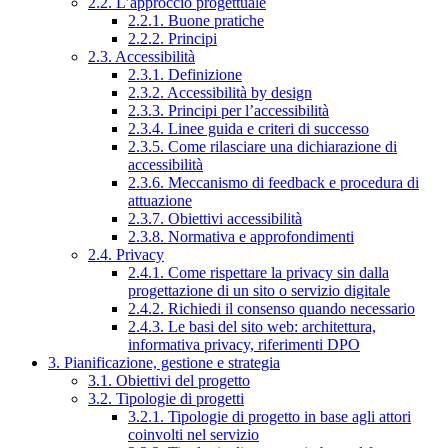
2.2. L’approccio progettuale
2.2.1. Buone pratiche
2.2.2. Principi
2.3. Accessibilità
2.3.1. Definizione
2.3.2. Accessibilità by design
2.3.3. Principi per l’accessibilità
2.3.4. Linee guida e criteri di successo
2.3.5. Come rilasciare una dichiarazione di
accessibilità
2.3.6. Meccanismo di feedback e procedura di
attuazione
2.3.7. Obiettivi accessibilità
2.3.8. Normativa e approfondimenti
2.4. Privacy
2.4.1. Come rispettare la privacy sin dalla
progettazione di un sito o servizio digitale
2.4.2. Richiedi il consenso quando necessario
2.4.3. Le basi del sito web: architettura,
informativa privacy, riferimenti DPO
3. Pianificazione, gestione e strategia
3.1. Obiettivi del progetto
3.2. Tipologie di progetti
3.2.1. Tipologie di progetto in base agli attori
coinvolti nel servizio