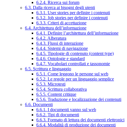
6.2.4. Ricerca sui forum
6.3. Dalla ricerca ai bisogni degli utenti
6.3.1. User stories per definire i contenuti
6.3.2. Job stories per definire i contenuti
6.3.3. Criteri di accettazione
6.4. Architettura dell’informazione
6.4.1. Definire l’architettura dell’informazione
6.4.2. Alberatura
6.4.3. Flussi di interazione
6.4.4. Sistemi di navigazione
6.4.5. Tipologie di contenuto (content type)
6.4.6. Ontologie e standard
6.4.7. Vocabolari controllati e tassonomie
6.5. Scrittura e linguaggio
6.5.1. Come leggono le persone sul web
6.5.2. Le regole per un linguaggio semplice
6.5.3. Microtesti
6.5.4. Scrittura collaborativa
6.5.5. Content critique
6.5.6. Traduzione e localizzazione dei contenuti
6.6. Documenti
6.6.1. I documenti vanno sul web
6.6.2. Tipi di documenti
6.6.3. Formato di lettura dei documenti elettronici
6.6.4. Modalità di produzione dei documenti