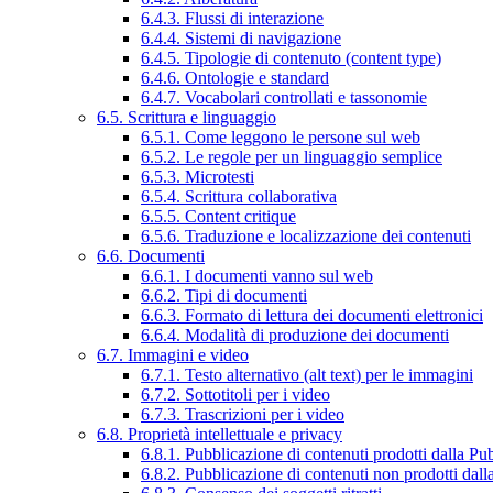
6.4.3. Flussi di interazione
6.4.4. Sistemi di navigazione
6.4.5. Tipologie di contenuto (content type)
6.4.6. Ontologie e standard
6.4.7. Vocabolari controllati e tassonomie
6.5. Scrittura e linguaggio
6.5.1. Come leggono le persone sul web
6.5.2. Le regole per un linguaggio semplice
6.5.3. Microtesti
6.5.4. Scrittura collaborativa
6.5.5. Content critique
6.5.6. Traduzione e localizzazione dei contenuti
6.6. Documenti
6.6.1. I documenti vanno sul web
6.6.2. Tipi di documenti
6.6.3. Formato di lettura dei documenti elettronici
6.6.4. Modalità di produzione dei documenti
6.7. Immagini e video
6.7.1. Testo alternativo (alt text) per le immagini
6.7.2. Sottotitoli per i video
6.7.3. Trascrizioni per i video
6.8. Proprietà intellettuale e privacy
6.8.1. Pubblicazione di contenuti prodotti dalla P
6.8.2. Pubblicazione di contenuti non prodotti dal