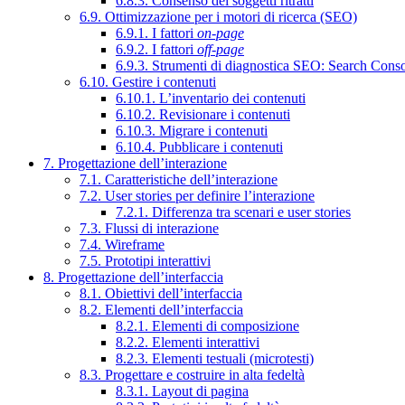
6.8.3. Consenso dei soggetti ritratti
6.9. Ottimizzazione per i motori di ricerca (SEO)
6.9.1. I fattori
on-page
6.9.2. I fattori
off-page
6.9.3. Strumenti di diagnostica SEO: Search Cons
6.10. Gestire i contenuti
6.10.1. L’inventario dei contenuti
6.10.2. Revisionare i contenuti
6.10.3. Migrare i contenuti
6.10.4. Pubblicare i contenuti
7. Progettazione dell’interazione
7.1. Caratteristiche dell’interazione
7.2. User stories per definire l’interazione
7.2.1. Differenza tra scenari e user stories
7.3. Flussi di interazione
7.4. Wireframe
7.5. Prototipi interattivi
8. Progettazione dell’interfaccia
8.1. Obiettivi dell’interfaccia
8.2. Elementi dell’interfaccia
8.2.1. Elementi di composizione
8.2.2. Elementi interattivi
8.2.3. Elementi testuali (microtesti)
8.3. Progettare e costruire in alta fedeltà
8.3.1. Layout di pagina