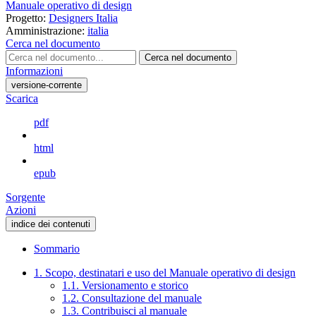
Manuale operativo di design
Progetto:
Designers Italia
Amministrazione:
italia
Cerca nel documento
Cerca nel documento
Informazioni
versione-corrente
Scarica
pdf
html
epub
Sorgente
Azioni
indice dei contenuti
Sommario
1. Scopo, destinatari e uso del Manuale operativo di design
1.1. Versionamento e storico
1.2. Consultazione del manuale
1.3. Contribuisci al manuale