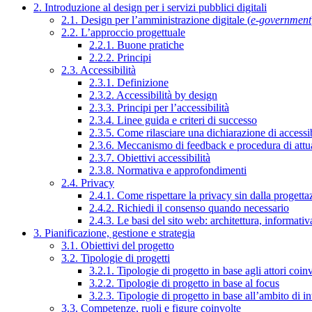
2. Introduzione al design per i servizi pubblici digitali
2.1. Design per l’amministrazione digitale (
e-government
2.2. L’approccio progettuale
2.2.1. Buone pratiche
2.2.2. Principi
2.3. Accessibilità
2.3.1. Definizione
2.3.2. Accessibilità by design
2.3.3. Principi per l’accessibilità
2.3.4. Linee guida e criteri di successo
2.3.5. Come rilasciare una dichiarazione di accessib
2.3.6. Meccanismo di feedback e procedura di attu
2.3.7. Obiettivi accessibilità
2.3.8. Normativa e approfondimenti
2.4. Privacy
2.4.1. Come rispettare la privacy sin dalla progettaz
2.4.2. Richiedi il consenso quando necessario
2.4.3. Le basi del sito web: architettura, informati
3. Pianificazione, gestione e strategia
3.1. Obiettivi del progetto
3.2. Tipologie di progetti
3.2.1. Tipologie di progetto in base agli attori coinv
3.2.2. Tipologie di progetto in base al focus
3.2.3. Tipologie di progetto in base all’ambito di i
3.3. Competenze, ruoli e figure coinvolte