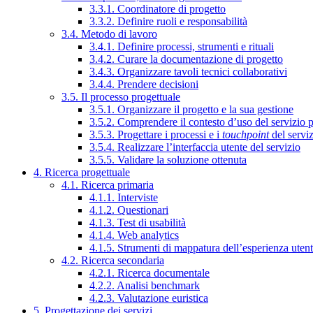
3.3.1. Coordinatore di progetto
3.3.2. Definire ruoli e responsabilità
3.4. Metodo di lavoro
3.4.1. Definire processi, strumenti e rituali
3.4.2. Curare la documentazione di progetto
3.4.3. Organizzare tavoli tecnici collaborativi
3.4.4. Prendere decisioni
3.5. Il processo progettuale
3.5.1. Organizzare il progetto e la sua gestione
3.5.2. Comprendere il contesto d’uso del servizio 
3.5.3. Progettare i processi e i
touchpoint
del servi
3.5.4. Realizzare l’interfaccia utente del servizio
3.5.5. Validare la soluzione ottenuta
4. Ricerca progettuale
4.1. Ricerca primaria
4.1.1. Interviste
4.1.2. Questionari
4.1.3. Test di usabilità
4.1.4. Web analytics
4.1.5. Strumenti di mappatura dell’esperienza uten
4.2. Ricerca secondaria
4.2.1. Ricerca documentale
4.2.2. Analisi benchmark
4.2.3. Valutazione euristica
5. Progettazione dei servizi