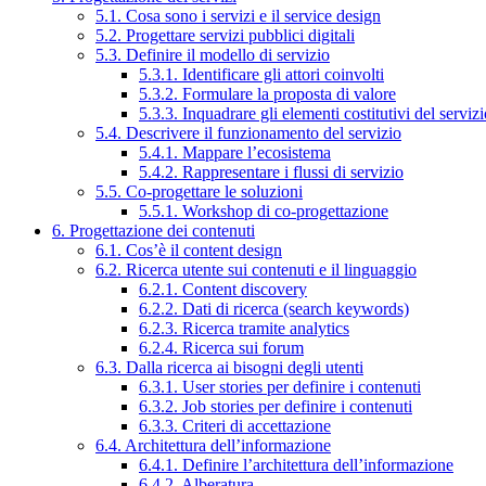
5.1. Cosa sono i servizi e il service design
5.2. Progettare servizi pubblici digitali
5.3. Definire il modello di servizio
5.3.1. Identificare gli attori coinvolti
5.3.2. Formulare la proposta di valore
5.3.3. Inquadrare gli elementi costitutivi del serviz
5.4. Descrivere il funzionamento del servizio
5.4.1. Mappare l’ecosistema
5.4.2. Rappresentare i flussi di servizio
5.5. Co-progettare le soluzioni
5.5.1. Workshop di co-progettazione
6. Progettazione dei contenuti
6.1. Cos’è il content design
6.2. Ricerca utente sui contenuti e il linguaggio
6.2.1. Content discovery
6.2.2. Dati di ricerca (search keywords)
6.2.3. Ricerca tramite analytics
6.2.4. Ricerca sui forum
6.3. Dalla ricerca ai bisogni degli utenti
6.3.1. User stories per definire i contenuti
6.3.2. Job stories per definire i contenuti
6.3.3. Criteri di accettazione
6.4. Architettura dell’informazione
6.4.1. Definire l’architettura dell’informazione
6.4.2. Alberatura