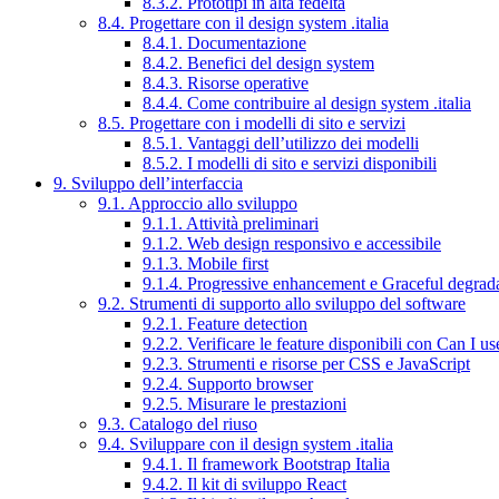
8.3.2. Prototipi in alta fedeltà
8.4. Progettare con il design system .italia
8.4.1. Documentazione
8.4.2. Benefici del design system
8.4.3. Risorse operative
8.4.4. Come contribuire al design system .italia
8.5. Progettare con i modelli di sito e servizi
8.5.1. Vantaggi dell’utilizzo dei modelli
8.5.2. I modelli di sito e servizi disponibili
9. Sviluppo dell’interfaccia
9.1. Approccio allo sviluppo
9.1.1. Attività preliminari
9.1.2. Web design responsivo e accessibile
9.1.3. Mobile first
9.1.4. Progressive enhancement e Graceful degrad
9.2. Strumenti di supporto allo sviluppo del software
9.2.1. Feature detection
9.2.2. Verificare le feature disponibili con Can I us
9.2.3. Strumenti e risorse per CSS e JavaScript
9.2.4. Supporto browser
9.2.5. Misurare le prestazioni
9.3. Catalogo del riuso
9.4. Sviluppare con il design system .italia
9.4.1. Il framework Bootstrap Italia
9.4.2. Il kit di sviluppo React