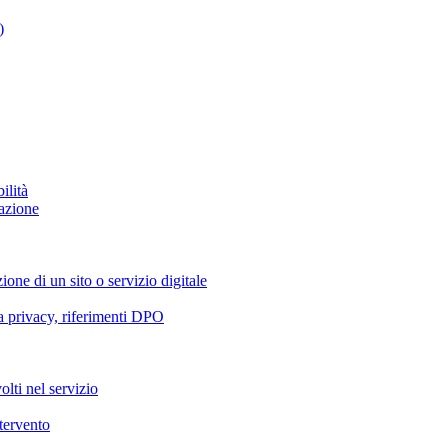
)
ilità
azione
ione di un sito o servizio digitale
va privacy, riferimenti DPO
olti nel servizio
ntervento