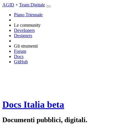
AGID
+
Team Digitale
Piano Triennale
Le community
Developers
Designers
Gli strumenti
Forum
Docs
GitHub
Docs Italia
beta
Documenti pubblici, digitali.