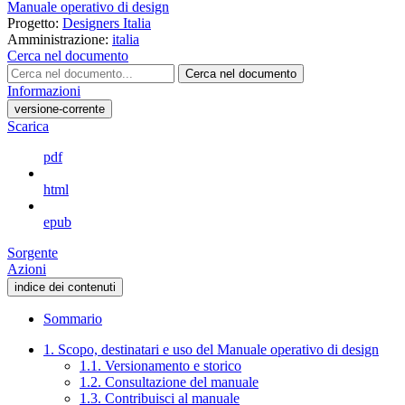
Manuale operativo di design
Progetto:
Designers Italia
Amministrazione:
italia
Cerca nel documento
Cerca nel documento
Informazioni
versione-corrente
Scarica
pdf
html
epub
Sorgente
Azioni
indice dei contenuti
Sommario
1. Scopo, destinatari e uso del Manuale operativo di design
1.1. Versionamento e storico
1.2. Consultazione del manuale
1.3. Contribuisci al manuale