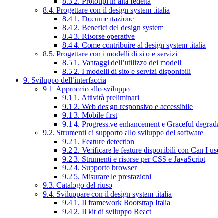
8.3.2. Prototipi in alta fedeltà
8.4. Progettare con il design system .italia
8.4.1. Documentazione
8.4.2. Benefici del design system
8.4.3. Risorse operative
8.4.4. Come contribuire al design system .italia
8.5. Progettare con i modelli di sito e servizi
8.5.1. Vantaggi dell’utilizzo dei modelli
8.5.2. I modelli di sito e servizi disponibili
9. Sviluppo dell’interfaccia
9.1. Approccio allo sviluppo
9.1.1. Attività preliminari
9.1.2. Web design responsivo e accessibile
9.1.3. Mobile first
9.1.4. Progressive enhancement e Graceful degrad
9.2. Strumenti di supporto allo sviluppo del software
9.2.1. Feature detection
9.2.2. Verificare le feature disponibili con Can I us
9.2.3. Strumenti e risorse per CSS e JavaScript
9.2.4. Supporto browser
9.2.5. Misurare le prestazioni
9.3. Catalogo del riuso
9.4. Sviluppare con il design system .italia
9.4.1. Il framework Bootstrap Italia
9.4.2. Il kit di sviluppo React