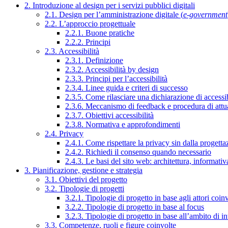
2. Introduzione al design per i servizi pubblici digitali
2.1. Design per l’amministrazione digitale (
e-government
2.2. L’approccio progettuale
2.2.1. Buone pratiche
2.2.2. Principi
2.3. Accessibilità
2.3.1. Definizione
2.3.2. Accessibilità by design
2.3.3. Principi per l’accessibilità
2.3.4. Linee guida e criteri di successo
2.3.5. Come rilasciare una dichiarazione di accessib
2.3.6. Meccanismo di feedback e procedura di attu
2.3.7. Obiettivi accessibilità
2.3.8. Normativa e approfondimenti
2.4. Privacy
2.4.1. Come rispettare la privacy sin dalla progettaz
2.4.2. Richiedi il consenso quando necessario
2.4.3. Le basi del sito web: architettura, informati
3. Pianificazione, gestione e strategia
3.1. Obiettivi del progetto
3.2. Tipologie di progetti
3.2.1. Tipologie di progetto in base agli attori coinv
3.2.2. Tipologie di progetto in base al focus
3.2.3. Tipologie di progetto in base all’ambito di i
3.3. Competenze, ruoli e figure coinvolte