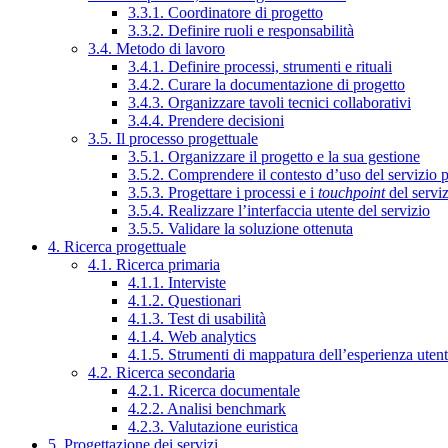
3.3.1. Coordinatore di progetto
3.3.2. Definire ruoli e responsabilità
3.4. Metodo di lavoro
3.4.1. Definire processi, strumenti e rituali
3.4.2. Curare la documentazione di progetto
3.4.3. Organizzare tavoli tecnici collaborativi
3.4.4. Prendere decisioni
3.5. Il processo progettuale
3.5.1. Organizzare il progetto e la sua gestione
3.5.2. Comprendere il contesto d’uso del servizio 
3.5.3. Progettare i processi e i
touchpoint
del servi
3.5.4. Realizzare l’interfaccia utente del servizio
3.5.5. Validare la soluzione ottenuta
4. Ricerca progettuale
4.1. Ricerca primaria
4.1.1. Interviste
4.1.2. Questionari
4.1.3. Test di usabilità
4.1.4. Web analytics
4.1.5. Strumenti di mappatura dell’esperienza uten
4.2. Ricerca secondaria
4.2.1. Ricerca documentale
4.2.2. Analisi benchmark
4.2.3. Valutazione euristica
5. Progettazione dei servizi