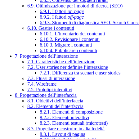
6.8.3. Consenso dei soggetti ritratti
6.9. Ottimizzazione per i motori di ricerca (SEO)
6.9.1. I fattori
on-page
6.9.2. I fattori
off-page
6.9.3. Strumenti di diagnostica SEO: Search Cons
6.10. Gestire i contenuti
6.10.1. L’inventario dei contenuti
6.10.2. Revisionare i contenuti
6.10.3. Migrare i contenuti
6.10.4. Pubblicare i contenuti
7. Progettazione dell’interazione
7.1. Caratteristiche dell’interazione
7.2. User stories per definire l’interazione
7.2.1. Differenza tra scenari e user stories
7.3. Flussi di interazione
7.4. Wireframe
7.5. Prototipi interattivi
8. Progettazione dell’interfaccia
8.1. Obiettivi dell’interfaccia
8.2. Elementi dell’interfaccia
8.2.1. Elementi di composizione
8.2.2. Elementi interattivi
8.2.3. Elementi testuali (microtesti)
8.3. Progettare e costruire in alta fedeltà
8.3.1. Layout di pagina