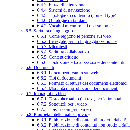
6.4.3. Flussi di interazione
6.4.4. Sistemi di navigazione
6.4.5. Tipologie di contenuto (content type)
6.4.6. Ontologie e standard
6.4.7. Vocabolari controllati e tassonomie
6.5. Scrittura e linguaggio
6.5.1. Come leggono le persone sul web
6.5.2. Le regole per un linguaggio semplice
6.5.3. Microtesti
6.5.4. Scrittura collaborativa
6.5.5. Content critique
6.5.6. Traduzione e localizzazione dei contenuti
6.6. Documenti
6.6.1. I documenti vanno sul web
6.6.2. Tipi di documenti
6.6.3. Formato di lettura dei documenti elettronici
6.6.4. Modalità di produzione dei documenti
6.7. Immagini e video
6.7.1. Testo alternativo (alt text) per le immagini
6.7.2. Sottotitoli per i video
6.7.3. Trascrizioni per i video
6.8. Proprietà intellettuale e privacy
6.8.1. Pubblicazione di contenuti prodotti dalla P
6.8.2. Pubblicazione di contenuti non prodotti dal