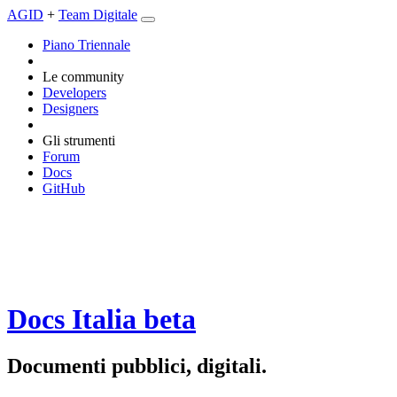
AGID
+
Team Digitale
Piano Triennale
Le community
Developers
Designers
Gli strumenti
Forum
Docs
GitHub
Docs Italia
beta
Documenti pubblici, digitali.