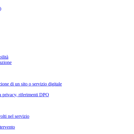
)
ilità
azione
ione di un sito o servizio digitale
va privacy, riferimenti DPO
olti nel servizio
ntervento