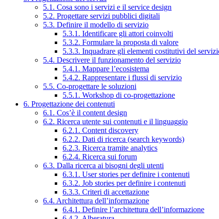
5.1. Cosa sono i servizi e il service design
5.2. Progettare servizi pubblici digitali
5.3. Definire il modello di servizio
5.3.1. Identificare gli attori coinvolti
5.3.2. Formulare la proposta di valore
5.3.3. Inquadrare gli elementi costitutivi del serviz
5.4. Descrivere il funzionamento del servizio
5.4.1. Mappare l’ecosistema
5.4.2. Rappresentare i flussi di servizio
5.5. Co-progettare le soluzioni
5.5.1. Workshop di co-progettazione
6. Progettazione dei contenuti
6.1. Cos’è il content design
6.2. Ricerca utente sui contenuti e il linguaggio
6.2.1. Content discovery
6.2.2. Dati di ricerca (search keywords)
6.2.3. Ricerca tramite analytics
6.2.4. Ricerca sui forum
6.3. Dalla ricerca ai bisogni degli utenti
6.3.1. User stories per definire i contenuti
6.3.2. Job stories per definire i contenuti
6.3.3. Criteri di accettazione
6.4. Architettura dell’informazione
6.4.1. Definire l’architettura dell’informazione
6.4.2. Alberatura