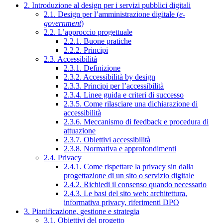
2. Introduzione al design per i servizi pubblici digitali
2.1. Design per l’amministrazione digitale (
e-
government
)
2.2. L’approccio progettuale
2.2.1. Buone pratiche
2.2.2. Principi
2.3. Accessibilità
2.3.1. Definizione
2.3.2. Accessibilità by design
2.3.3. Principi per l’accessibilità
2.3.4. Linee guida e criteri di successo
2.3.5. Come rilasciare una dichiarazione di
accessibilità
2.3.6. Meccanismo di feedback e procedura di
attuazione
2.3.7. Obiettivi accessibilità
2.3.8. Normativa e approfondimenti
2.4. Privacy
2.4.1. Come rispettare la privacy sin dalla
progettazione di un sito o servizio digitale
2.4.2. Richiedi il consenso quando necessario
2.4.3. Le basi del sito web: architettura,
informativa privacy, riferimenti DPO
3. Pianificazione, gestione e strategia
3.1. Obiettivi del progetto