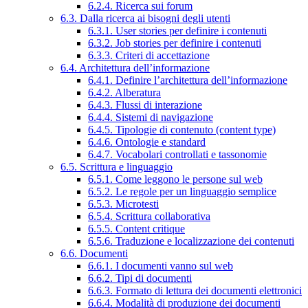
6.2.4. Ricerca sui forum
6.3. Dalla ricerca ai bisogni degli utenti
6.3.1. User stories per definire i contenuti
6.3.2. Job stories per definire i contenuti
6.3.3. Criteri di accettazione
6.4. Architettura dell’informazione
6.4.1. Definire l’architettura dell’informazione
6.4.2. Alberatura
6.4.3. Flussi di interazione
6.4.4. Sistemi di navigazione
6.4.5. Tipologie di contenuto (content type)
6.4.6. Ontologie e standard
6.4.7. Vocabolari controllati e tassonomie
6.5. Scrittura e linguaggio
6.5.1. Come leggono le persone sul web
6.5.2. Le regole per un linguaggio semplice
6.5.3. Microtesti
6.5.4. Scrittura collaborativa
6.5.5. Content critique
6.5.6. Traduzione e localizzazione dei contenuti
6.6. Documenti
6.6.1. I documenti vanno sul web
6.6.2. Tipi di documenti
6.6.3. Formato di lettura dei documenti elettronici
6.6.4. Modalità di produzione dei documenti