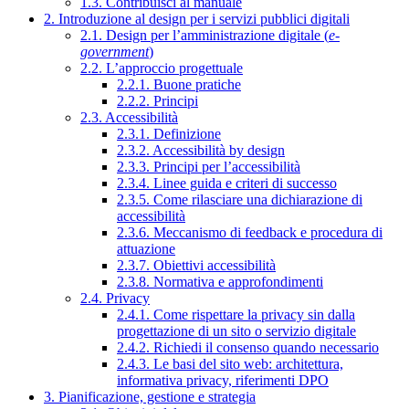
1.3. Contribuisci al manuale
2. Introduzione al design per i servizi pubblici digitali
2.1. Design per l’amministrazione digitale (
e-
government
)
2.2. L’approccio progettuale
2.2.1. Buone pratiche
2.2.2. Principi
2.3. Accessibilità
2.3.1. Definizione
2.3.2. Accessibilità by design
2.3.3. Principi per l’accessibilità
2.3.4. Linee guida e criteri di successo
2.3.5. Come rilasciare una dichiarazione di
accessibilità
2.3.6. Meccanismo di feedback e procedura di
attuazione
2.3.7. Obiettivi accessibilità
2.3.8. Normativa e approfondimenti
2.4. Privacy
2.4.1. Come rispettare la privacy sin dalla
progettazione di un sito o servizio digitale
2.4.2. Richiedi il consenso quando necessario
2.4.3. Le basi del sito web: architettura,
informativa privacy, riferimenti DPO
3. Pianificazione, gestione e strategia