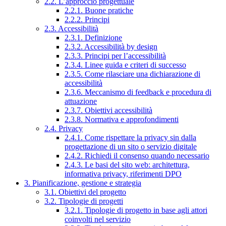
2.2. L’approccio progettuale
2.2.1. Buone pratiche
2.2.2. Principi
2.3. Accessibilità
2.3.1. Definizione
2.3.2. Accessibilità by design
2.3.3. Principi per l’accessibilità
2.3.4. Linee guida e criteri di successo
2.3.5. Come rilasciare una dichiarazione di
accessibilità
2.3.6. Meccanismo di feedback e procedura di
attuazione
2.3.7. Obiettivi accessibilità
2.3.8. Normativa e approfondimenti
2.4. Privacy
2.4.1. Come rispettare la privacy sin dalla
progettazione di un sito o servizio digitale
2.4.2. Richiedi il consenso quando necessario
2.4.3. Le basi del sito web: architettura,
informativa privacy, riferimenti DPO
3. Pianificazione, gestione e strategia
3.1. Obiettivi del progetto
3.2. Tipologie di progetti
3.2.1. Tipologie di progetto in base agli attori
coinvolti nel servizio