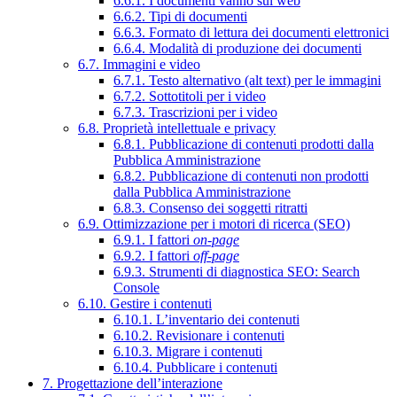
6.6.1. I documenti vanno sul web
6.6.2. Tipi di documenti
6.6.3. Formato di lettura dei documenti elettronici
6.6.4. Modalità di produzione dei documenti
6.7. Immagini e video
6.7.1. Testo alternativo (alt text) per le immagini
6.7.2. Sottotitoli per i video
6.7.3. Trascrizioni per i video
6.8. Proprietà intellettuale e privacy
6.8.1. Pubblicazione di contenuti prodotti dalla
Pubblica Amministrazione
6.8.2. Pubblicazione di contenuti non prodotti
dalla Pubblica Amministrazione
6.8.3. Consenso dei soggetti ritratti
6.9. Ottimizzazione per i motori di ricerca (SEO)
6.9.1. I fattori
on-page
6.9.2. I fattori
off-page
6.9.3. Strumenti di diagnostica SEO: Search
Console
6.10. Gestire i contenuti
6.10.1. L’inventario dei contenuti
6.10.2. Revisionare i contenuti
6.10.3. Migrare i contenuti
6.10.4. Pubblicare i contenuti
7. Progettazione dell’interazione