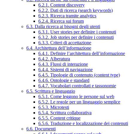
6.2.1. Content discovery
6.2.2. Dati di ricerca (search keywords)
6.2.3. Ricerca tramite analytics
6.2.4. Ricerca sui forum
6.3. Dalla ricerca ai bisogni degli utenti
6.3.1. User stories per definire i contenuti
6.3.2. Job stories per definire i contenuti
6.3.3. Criteri di accettazione
6.4. Architettura dell’informazione
6.4.1. Definire l’architettura dell’informazione
6.4.2. Alberatura
6.4.3. Flussi di interazione
6.4.4. Sistemi di navigazione
6.4.5. Tipologie di contenuto (content type)
6.4.6. Ontologie e standard
6.4.7. Vocabolari controllati e tassonomie
6.5. Scrittura e linguaggio
6.5.1. Come leggono le persone sul web
6.5.2. Le regole per un linguaggio semplice
6.5.3. Microtesti
6.5.4. Scrittura collaborativa
6.5.5. Content critique
6.5.6. Traduzione e localizzazione dei contenuti
6.6. Documenti