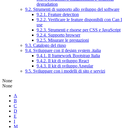
degradation
9.2. Strumenti di supporto allo sviluppo del software
9.2.1. Feature detection
9.2.2. Verificare le feature disponibili con Can I
use
9.2.3. Strumenti e risorse per CSS e JavaScript
9.2.4. Supporto browser
9.2.5. Misurare le prestazioni
9.3. Catalogo del riuso
9.4. Sviluppare con il design system .italia
9.4.1. Il framework Bootstrap Italia
9.4.2. Il kit di sviluppo React
9.4.3. Il kit di sviluppo Angular
9.5. Sviluppare con i modelli di sito e servizi
None
None
A
B
C
D
E
I
M