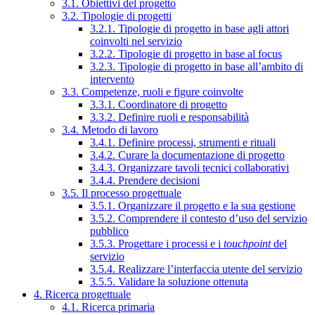
3.1. Obiettivi del progetto
3.2. Tipologie di progetti
3.2.1. Tipologie di progetto in base agli attori
coinvolti nel servizio
3.2.2. Tipologie di progetto in base al focus
3.2.3. Tipologie di progetto in base all’ambito di
intervento
3.3. Competenze, ruoli e figure coinvolte
3.3.1. Coordinatore di progetto
3.3.2. Definire ruoli e responsabilità
3.4. Metodo di lavoro
3.4.1. Definire processi, strumenti e rituali
3.4.2. Curare la documentazione di progetto
3.4.3. Organizzare tavoli tecnici collaborativi
3.4.4. Prendere decisioni
3.5. Il processo progettuale
3.5.1. Organizzare il progetto e la sua gestione
3.5.2. Comprendere il contesto d’uso del servizio
pubblico
3.5.3. Progettare i processi e i
touchpoint
del
servizio
3.5.4. Realizzare l’interfaccia utente del servizio
3.5.5. Validare la soluzione ottenuta
4. Ricerca progettuale
4.1. Ricerca primaria