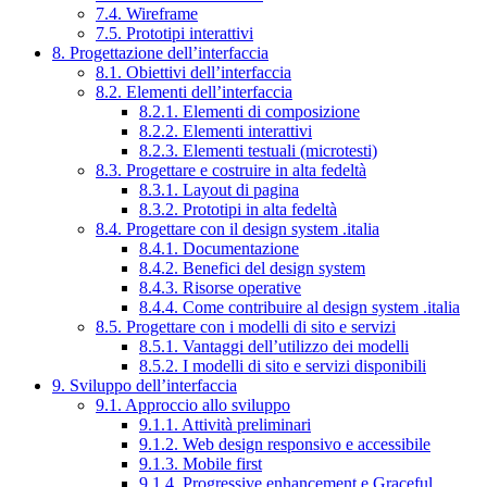
7.4. Wireframe
7.5. Prototipi interattivi
8. Progettazione dell’interfaccia
8.1. Obiettivi dell’interfaccia
8.2. Elementi dell’interfaccia
8.2.1. Elementi di composizione
8.2.2. Elementi interattivi
8.2.3. Elementi testuali (microtesti)
8.3. Progettare e costruire in alta fedeltà
8.3.1. Layout di pagina
8.3.2. Prototipi in alta fedeltà
8.4. Progettare con il design system .italia
8.4.1. Documentazione
8.4.2. Benefici del design system
8.4.3. Risorse operative
8.4.4. Come contribuire al design system .italia
8.5. Progettare con i modelli di sito e servizi
8.5.1. Vantaggi dell’utilizzo dei modelli
8.5.2. I modelli di sito e servizi disponibili
9. Sviluppo dell’interfaccia
9.1. Approccio allo sviluppo
9.1.1. Attività preliminari
9.1.2. Web design responsivo e accessibile
9.1.3. Mobile first
9.1.4. Progressive enhancement e Graceful