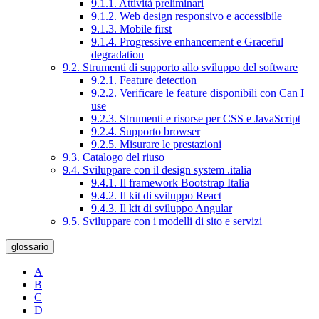
9.1.1. Attività preliminari
9.1.2. Web design responsivo e accessibile
9.1.3. Mobile first
9.1.4. Progressive enhancement e Graceful
degradation
9.2. Strumenti di supporto allo sviluppo del software
9.2.1. Feature detection
9.2.2. Verificare le feature disponibili con Can I
use
9.2.3. Strumenti e risorse per CSS e JavaScript
9.2.4. Supporto browser
9.2.5. Misurare le prestazioni
9.3. Catalogo del riuso
9.4. Sviluppare con il design system .italia
9.4.1. Il framework Bootstrap Italia
9.4.2. Il kit di sviluppo React
9.4.3. Il kit di sviluppo Angular
9.5. Sviluppare con i modelli di sito e servizi
glossario
A
B
C
D