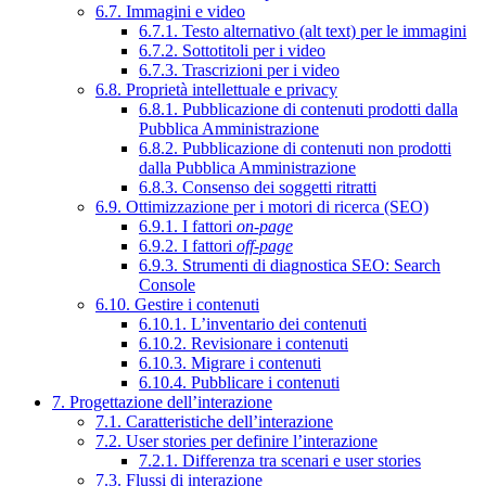
6.7. Immagini e video
6.7.1. Testo alternativo (alt text) per le immagini
6.7.2. Sottotitoli per i video
6.7.3. Trascrizioni per i video
6.8. Proprietà intellettuale e privacy
6.8.1. Pubblicazione di contenuti prodotti dalla
Pubblica Amministrazione
6.8.2. Pubblicazione di contenuti non prodotti
dalla Pubblica Amministrazione
6.8.3. Consenso dei soggetti ritratti
6.9. Ottimizzazione per i motori di ricerca (SEO)
6.9.1. I fattori
on-page
6.9.2. I fattori
off-page
6.9.3. Strumenti di diagnostica SEO: Search
Console
6.10. Gestire i contenuti
6.10.1. L’inventario dei contenuti
6.10.2. Revisionare i contenuti
6.10.3. Migrare i contenuti
6.10.4. Pubblicare i contenuti
7. Progettazione dell’interazione
7.1. Caratteristiche dell’interazione
7.2. User stories per definire l’interazione
7.2.1. Differenza tra scenari e user stories
7.3. Flussi di interazione