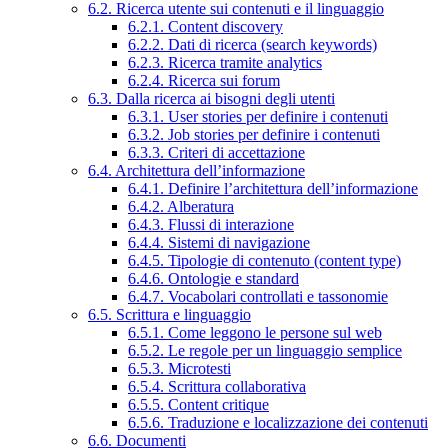
6.2. Ricerca utente sui contenuti e il linguaggio
6.2.1. Content discovery
6.2.2. Dati di ricerca (search keywords)
6.2.3. Ricerca tramite analytics
6.2.4. Ricerca sui forum
6.3. Dalla ricerca ai bisogni degli utenti
6.3.1. User stories per definire i contenuti
6.3.2. Job stories per definire i contenuti
6.3.3. Criteri di accettazione
6.4. Architettura dell’informazione
6.4.1. Definire l’architettura dell’informazione
6.4.2. Alberatura
6.4.3. Flussi di interazione
6.4.4. Sistemi di navigazione
6.4.5. Tipologie di contenuto (content type)
6.4.6. Ontologie e standard
6.4.7. Vocabolari controllati e tassonomie
6.5. Scrittura e linguaggio
6.5.1. Come leggono le persone sul web
6.5.2. Le regole per un linguaggio semplice
6.5.3. Microtesti
6.5.4. Scrittura collaborativa
6.5.5. Content critique
6.5.6. Traduzione e localizzazione dei contenuti
6.6. Documenti