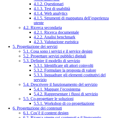
4.1.2. Questionari
4.1.3. Test di usabilità
4.1.4. Web analytics
4.1.5. Strumenti di mappatura dell’esperienza
utente
4.2. Ricerca secondaria
4.2.1. Ricerca documentale
4.2.2. Analisi benchmark
4.2.3. Valutazione euristica
5. Progettazione dei servizi
5.1. Cosa sono i servizi e il service design
5.2. Progettare servizi pubblici digitali
5.3. Definire il modello di servizio
5.3.1. Identificare gli attori coinvolti
5.3.2. Formulare la proposta di valore
5.3.3. Inquadrare gli elementi costitutivi del
servizio
5.4. Descrivere il funzionamento del servizio
5.4.1. Mappare l’ecosistema
5.4.2. Rappresentare i flussi di servizio
5.5. Co-progettare le soluzioni
5.5.1. Workshop di co-progettazione
6. Progettazione dei contenuti
6.1. Cos’è il content design
6.2. Ricerca utente sui contenuti e il linguaggio