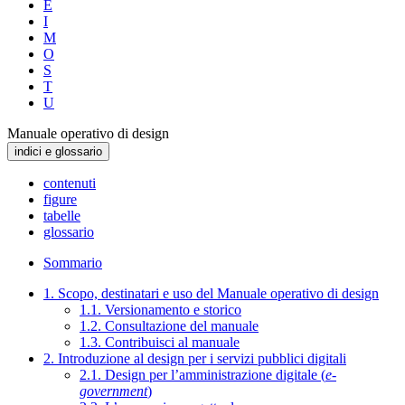
E
I
M
O
S
T
U
Manuale operativo di design
indici e glossario
contenuti
figure
tabelle
glossario
Sommario
1. Scopo, destinatari e uso del Manuale operativo di design
1.1. Versionamento e storico
1.2. Consultazione del manuale
1.3. Contribuisci al manuale
2. Introduzione al design per i servizi pubblici digitali
2.1. Design per l’amministrazione digitale (
e-
government
)