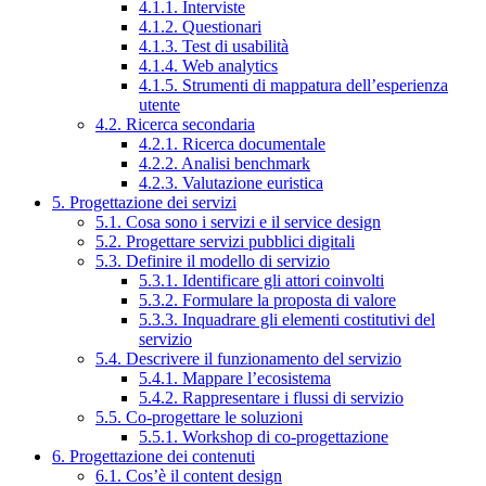
4.1.1. Interviste
4.1.2. Questionari
4.1.3. Test di usabilità
4.1.4. Web analytics
4.1.5. Strumenti di mappatura dell’esperienza
utente
4.2. Ricerca secondaria
4.2.1. Ricerca documentale
4.2.2. Analisi benchmark
4.2.3. Valutazione euristica
5. Progettazione dei servizi
5.1. Cosa sono i servizi e il service design
5.2. Progettare servizi pubblici digitali
5.3. Definire il modello di servizio
5.3.1. Identificare gli attori coinvolti
5.3.2. Formulare la proposta di valore
5.3.3. Inquadrare gli elementi costitutivi del
servizio
5.4. Descrivere il funzionamento del servizio
5.4.1. Mappare l’ecosistema
5.4.2. Rappresentare i flussi di servizio
5.5. Co-progettare le soluzioni
5.5.1. Workshop di co-progettazione
6. Progettazione dei contenuti
6.1. Cos’è il content design