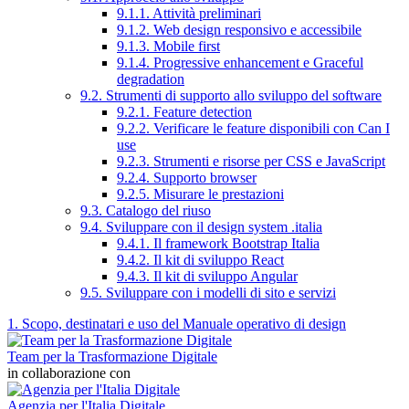
9.1.1. Attività preliminari
9.1.2. Web design responsivo e accessibile
9.1.3. Mobile first
9.1.4. Progressive enhancement e Graceful
degradation
9.2. Strumenti di supporto allo sviluppo del software
9.2.1. Feature detection
9.2.2. Verificare le feature disponibili con Can I
use
9.2.3. Strumenti e risorse per CSS e JavaScript
9.2.4. Supporto browser
9.2.5. Misurare le prestazioni
9.3. Catalogo del riuso
9.4. Sviluppare con il design system .italia
9.4.1. Il framework Bootstrap Italia
9.4.2. Il kit di sviluppo React
9.4.3. Il kit di sviluppo Angular
9.5. Sviluppare con i modelli di sito e servizi
1. Scopo, destinatari e uso del Manuale operativo di design
Team per la Trasformazione Digitale
in collaborazione con
Agenzia per l'Italia Digitale