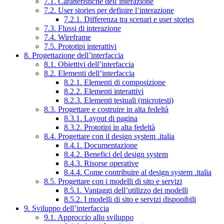
7.1. Caratteristiche dell’interazione
7.2. User stories per definire l’interazione
7.2.1. Differenza tra scenari e user stories
7.3. Flussi di interazione
7.4. Wireframe
7.5. Prototipi interattivi
8. Progettazione dell’interfaccia
8.1. Obiettivi dell’interfaccia
8.2. Elementi dell’interfaccia
8.2.1. Elementi di composizione
8.2.2. Elementi interattivi
8.2.3. Elementi testuali (microtesti)
8.3. Progettare e costruire in alta fedeltà
8.3.1. Layout di pagina
8.3.2. Prototipi in alta fedeltà
8.4. Progettare con il design system .italia
8.4.1. Documentazione
8.4.2. Benefici del design system
8.4.3. Risorse operative
8.4.4. Come contribuire al design system .italia
8.5. Progettare con i modelli di sito e servizi
8.5.1. Vantaggi dell’utilizzo dei modelli
8.5.2. I modelli di sito e servizi disponibili
9. Sviluppo dell’interfaccia
9.1. Approccio allo sviluppo