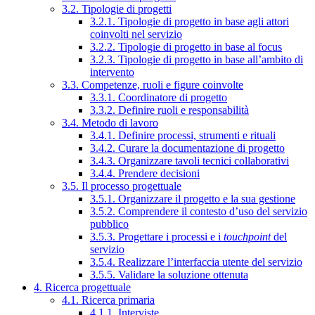
3.2. Tipologie di progetti
3.2.1. Tipologie di progetto in base agli attori
coinvolti nel servizio
3.2.2. Tipologie di progetto in base al focus
3.2.3. Tipologie di progetto in base all’ambito di
intervento
3.3. Competenze, ruoli e figure coinvolte
3.3.1. Coordinatore di progetto
3.3.2. Definire ruoli e responsabilità
3.4. Metodo di lavoro
3.4.1. Definire processi, strumenti e rituali
3.4.2. Curare la documentazione di progetto
3.4.3. Organizzare tavoli tecnici collaborativi
3.4.4. Prendere decisioni
3.5. Il processo progettuale
3.5.1. Organizzare il progetto e la sua gestione
3.5.2. Comprendere il contesto d’uso del servizio
pubblico
3.5.3. Progettare i processi e i
touchpoint
del
servizio
3.5.4. Realizzare l’interfaccia utente del servizio
3.5.5. Validare la soluzione ottenuta
4. Ricerca progettuale
4.1. Ricerca primaria
4.1.1. Interviste