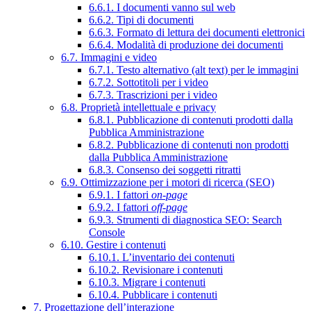
6.6.1. I documenti vanno sul web
6.6.2. Tipi di documenti
6.6.3. Formato di lettura dei documenti elettronici
6.6.4. Modalità di produzione dei documenti
6.7. Immagini e video
6.7.1. Testo alternativo (alt text) per le immagini
6.7.2. Sottotitoli per i video
6.7.3. Trascrizioni per i video
6.8. Proprietà intellettuale e privacy
6.8.1. Pubblicazione di contenuti prodotti dalla
Pubblica Amministrazione
6.8.2. Pubblicazione di contenuti non prodotti
dalla Pubblica Amministrazione
6.8.3. Consenso dei soggetti ritratti
6.9. Ottimizzazione per i motori di ricerca (SEO)
6.9.1. I fattori
on-page
6.9.2. I fattori
off-page
6.9.3. Strumenti di diagnostica SEO: Search
Console
6.10. Gestire i contenuti
6.10.1. L’inventario dei contenuti
6.10.2. Revisionare i contenuti
6.10.3. Migrare i contenuti
6.10.4. Pubblicare i contenuti
7. Progettazione dell’interazione