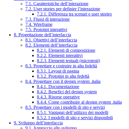
7.1. Caratteristiche dell’interazione
7.2. User stories per definire l’interazione
7.2.1. Differenza tra scenari e user stories
7.3. Flussi di interazione
7.4. Wireframe
7.5. Prototipi interattivi
8. Progettazione dell’interfaccia
8.1. Obiettivi dell’interfaccia
8.2. Elementi dell’interfaccia
8.2.1. Elementi di composizione
8.2.2. Elementi interattivi
8.2.3. Elementi testuali (microtesti)
8.3. Progettare e costruire in alta fedeltà
8.3.1. Layout di pagina
8.3.2. Prototipi in alta fedeltà
8.4. Progettare con il design system .italia
8.4.1. Documentazione
8.4.2. Benefici del design system
8.4.3. Risorse operative
8.4.4. Come contribuire al design system .italia
8.5. Progettare con i modelli di sito e servizi
8.5.1. Vantaggi dell’utilizzo dei modelli
8.5.2. I modelli di sito e servizi disponibili
9. Sviluppo dell’interfaccia
9.1. Approccio allo sviluppo