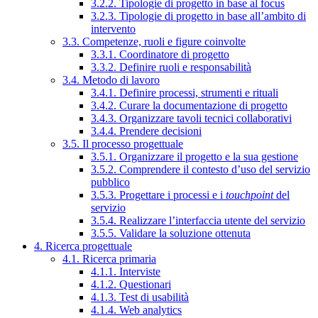
3.2.2. Tipologie di progetto in base al focus
3.2.3. Tipologie di progetto in base all’ambito di
intervento
3.3. Competenze, ruoli e figure coinvolte
3.3.1. Coordinatore di progetto
3.3.2. Definire ruoli e responsabilità
3.4. Metodo di lavoro
3.4.1. Definire processi, strumenti e rituali
3.4.2. Curare la documentazione di progetto
3.4.3. Organizzare tavoli tecnici collaborativi
3.4.4. Prendere decisioni
3.5. Il processo progettuale
3.5.1. Organizzare il progetto e la sua gestione
3.5.2. Comprendere il contesto d’uso del servizio
pubblico
3.5.3. Progettare i processi e i
touchpoint
del
servizio
3.5.4. Realizzare l’interfaccia utente del servizio
3.5.5. Validare la soluzione ottenuta
4. Ricerca progettuale
4.1. Ricerca primaria
4.1.1. Interviste
4.1.2. Questionari
4.1.3. Test di usabilità
4.1.4. Web analytics