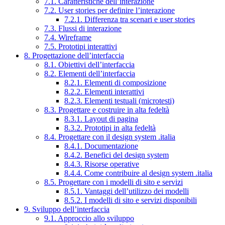
7.1. Caratteristiche dell’interazione
7.2. User stories per definire l’interazione
7.2.1. Differenza tra scenari e user stories
7.3. Flussi di interazione
7.4. Wireframe
7.5. Prototipi interattivi
8. Progettazione dell’interfaccia
8.1. Obiettivi dell’interfaccia
8.2. Elementi dell’interfaccia
8.2.1. Elementi di composizione
8.2.2. Elementi interattivi
8.2.3. Elementi testuali (microtesti)
8.3. Progettare e costruire in alta fedeltà
8.3.1. Layout di pagina
8.3.2. Prototipi in alta fedeltà
8.4. Progettare con il design system .italia
8.4.1. Documentazione
8.4.2. Benefici del design system
8.4.3. Risorse operative
8.4.4. Come contribuire al design system .italia
8.5. Progettare con i modelli di sito e servizi
8.5.1. Vantaggi dell’utilizzo dei modelli
8.5.2. I modelli di sito e servizi disponibili
9. Sviluppo dell’interfaccia
9.1. Approccio allo sviluppo