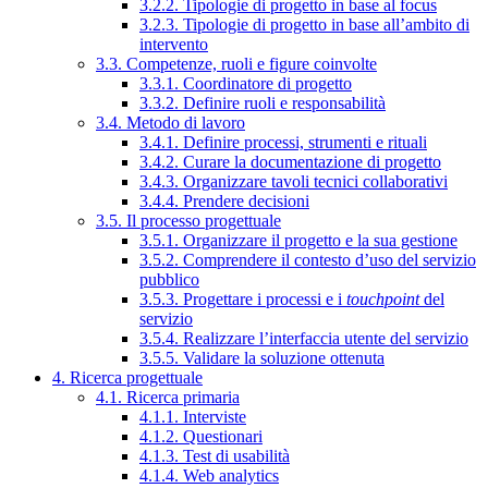
3.2.2. Tipologie di progetto in base al focus
3.2.3. Tipologie di progetto in base all’ambito di
intervento
3.3. Competenze, ruoli e figure coinvolte
3.3.1. Coordinatore di progetto
3.3.2. Definire ruoli e responsabilità
3.4. Metodo di lavoro
3.4.1. Definire processi, strumenti e rituali
3.4.2. Curare la documentazione di progetto
3.4.3. Organizzare tavoli tecnici collaborativi
3.4.4. Prendere decisioni
3.5. Il processo progettuale
3.5.1. Organizzare il progetto e la sua gestione
3.5.2. Comprendere il contesto d’uso del servizio
pubblico
3.5.3. Progettare i processi e i
touchpoint
del
servizio
3.5.4. Realizzare l’interfaccia utente del servizio
3.5.5. Validare la soluzione ottenuta
4. Ricerca progettuale
4.1. Ricerca primaria
4.1.1. Interviste
4.1.2. Questionari
4.1.3. Test di usabilità
4.1.4. Web analytics