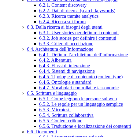
6.2.1. Content discovery
6.2.2. Dati di ricerca (search keywords)
6.2.3. Ricerca tramite analytics
6.2.4. Ricerca sui forum
6.3. Dalla ricerca ai bisogni degli utenti
6.3.1. User stories per definire i contenuti
6.3.2. Job stories per definire i contenuti
6.3.3. Criteri di accettazione
6.4. Architettura dell’informazione
6.4.1. Definire l’architettura dell’informazione
6.4.2. Alberatura
6.4.3. Flussi di interazione
6.4.4. Sistemi di navigazione
6.4.5. Tipologie di contenuto (content type)
6.4.6. Ontologie e standard
6.4.7. Vocabolari controllati e tassonomie
6.5. Scrittura e linguaggio
6.5.1. Come leggono le persone sul web
6.5.2. Le regole per un linguaggio semplice
6.5.3. Microtesti
6.5.4. Scrittura collaborativa
6.5.5. Content critique
6.5.6. Traduzione e localizzazione dei contenuti
6.6. Documenti