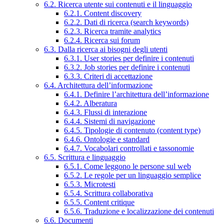
6.2. Ricerca utente sui contenuti e il linguaggio
6.2.1. Content discovery
6.2.2. Dati di ricerca (search keywords)
6.2.3. Ricerca tramite analytics
6.2.4. Ricerca sui forum
6.3. Dalla ricerca ai bisogni degli utenti
6.3.1. User stories per definire i contenuti
6.3.2. Job stories per definire i contenuti
6.3.3. Criteri di accettazione
6.4. Architettura dell’informazione
6.4.1. Definire l’architettura dell’informazione
6.4.2. Alberatura
6.4.3. Flussi di interazione
6.4.4. Sistemi di navigazione
6.4.5. Tipologie di contenuto (content type)
6.4.6. Ontologie e standard
6.4.7. Vocabolari controllati e tassonomie
6.5. Scrittura e linguaggio
6.5.1. Come leggono le persone sul web
6.5.2. Le regole per un linguaggio semplice
6.5.3. Microtesti
6.5.4. Scrittura collaborativa
6.5.5. Content critique
6.5.6. Traduzione e localizzazione dei contenuti
6.6. Documenti