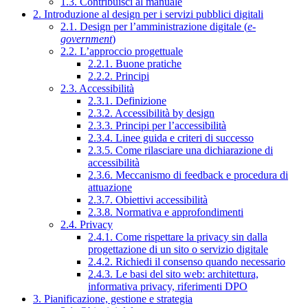
1.3. Contribuisci al manuale
2. Introduzione al design per i servizi pubblici digitali
2.1. Design per l’amministrazione digitale (
e-
government
)
2.2. L’approccio progettuale
2.2.1. Buone pratiche
2.2.2. Principi
2.3. Accessibilità
2.3.1. Definizione
2.3.2. Accessibilità by design
2.3.3. Principi per l’accessibilità
2.3.4. Linee guida e criteri di successo
2.3.5. Come rilasciare una dichiarazione di
accessibilità
2.3.6. Meccanismo di feedback e procedura di
attuazione
2.3.7. Obiettivi accessibilità
2.3.8. Normativa e approfondimenti
2.4. Privacy
2.4.1. Come rispettare la privacy sin dalla
progettazione di un sito o servizio digitale
2.4.2. Richiedi il consenso quando necessario
2.4.3. Le basi del sito web: architettura,
informativa privacy, riferimenti DPO
3. Pianificazione, gestione e strategia