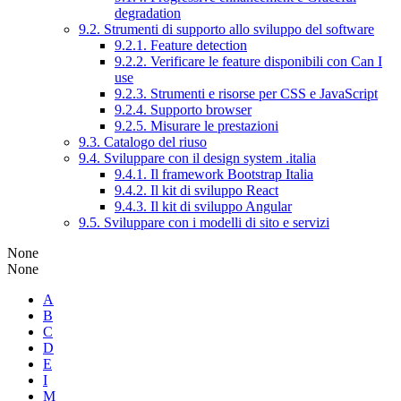
degradation
9.2. Strumenti di supporto allo sviluppo del software
9.2.1. Feature detection
9.2.2. Verificare le feature disponibili con Can I
use
9.2.3. Strumenti e risorse per CSS e JavaScript
9.2.4. Supporto browser
9.2.5. Misurare le prestazioni
9.3. Catalogo del riuso
9.4. Sviluppare con il design system .italia
9.4.1. Il framework Bootstrap Italia
9.4.2. Il kit di sviluppo React
9.4.3. Il kit di sviluppo Angular
9.5. Sviluppare con i modelli di sito e servizi
None
None
A
B
C
D
E
I
M