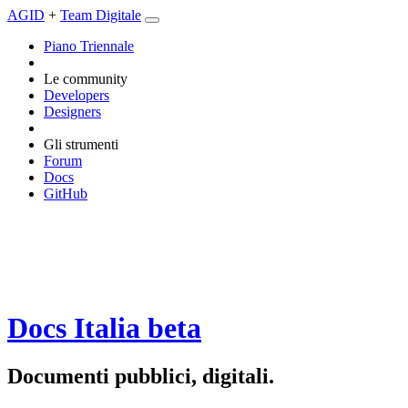
AGID
+
Team Digitale
Piano Triennale
Le community
Developers
Designers
Gli strumenti
Forum
Docs
GitHub
Docs Italia
beta
Documenti pubblici, digitali.