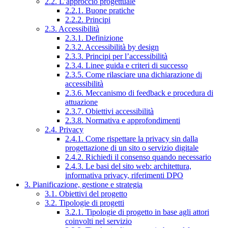
2.2. L’approccio progettuale
2.2.1. Buone pratiche
2.2.2. Principi
2.3. Accessibilità
2.3.1. Definizione
2.3.2. Accessibilità by design
2.3.3. Principi per l’accessibilità
2.3.4. Linee guida e criteri di successo
2.3.5. Come rilasciare una dichiarazione di
accessibilità
2.3.6. Meccanismo di feedback e procedura di
attuazione
2.3.7. Obiettivi accessibilità
2.3.8. Normativa e approfondimenti
2.4. Privacy
2.4.1. Come rispettare la privacy sin dalla
progettazione di un sito o servizio digitale
2.4.2. Richiedi il consenso quando necessario
2.4.3. Le basi del sito web: architettura,
informativa privacy, riferimenti DPO
3. Pianificazione, gestione e strategia
3.1. Obiettivi del progetto
3.2. Tipologie di progetti
3.2.1. Tipologie di progetto in base agli attori
coinvolti nel servizio