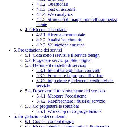
4.1.2. Questionari
4.1.3. Test di usabilità
4.1.4. Web analytics
4.1.5. Strumenti di mappatura dell’esperienza
utente
4.2. Ricerca secondaria
4.2.1. Ricerca documentale
4.2.2. Analisi benchmark
4.2.3. Valutazione euristica
5. Progettazione dei servizi
5.1. Cosa sono i servizi e il service design
5.2. Progettare servizi pubblici digitali
5.3. Definire il modello di servizio
5.3.1. Identificare gli attori coinvolti
5.3.2. Formulare la proposta di valore
5.3.3. Inquadrare gli elementi costitutivi del
servizio
5.4. Descrivere il funzionamento del servizio
5.4.1. Mappare l’ecosistema
5.4.2. Rappresentare i flussi di servizio
5.5. Co-progettare le soluzioni
5.5.1. Workshop di co-progettazione
6. Progettazione dei contenuti
6.1. Cos’è il content design
6.2. Ricerca utente sui contenuti e il linguaggio