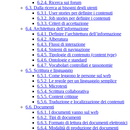
6.2.4. Ricerca sui forum
6.3. Dalla ricerca ai bisogni degli utenti
6.3.1. User stories per definire i contenuti
6.3.2. Job stories per definire i contenuti
6.3.3. Criteri di accettazione
6.4. Architettura dell’informazione
6.4.1. Definire l’architettura dell’informazione
6.4.2. Alberatura
6.4.3. Flussi di interazione
6.4.4. Sistemi di navigazione
6.4.5. Tipologie di contenuto (content type)
6.4.6. Ontologie e standard
6.4.7. Vocabolari controllati e tassonomie
6.5. Scrittura e linguaggio
6.5.1. Come leggono le persone sul web
6.5.2. Le regole per un linguaggio semplice
6.5.3. Microtesti
6.5.4. Scrittura collaborativa
6.5.5. Content critique
6.5.6. Traduzione e localizzazione dei contenuti
6.6. Documenti
6.6.1. I documenti vanno sul web
6.6.2. Tipi di documenti
6.6.3. Formato di lettura dei documenti elettronici
6.6.4. Modalità di produzione dei documenti