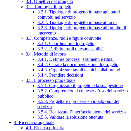
3.1. Obiettivi del progetto
3.2. Tipologie di progetti
3.2.1. Tipologie di progetto in base agli attori
coinvolti nel servizio
3.2.2. Tipologie di progetto in base al focus
3.2.3. Tipologie di progetto in base all’ambito di
intervento
3.3. Competenze, ruoli e figure coinvolte
3.3.1. Coordinatore di progetto
3.3.2. Definire ruoli e responsabilità
3.4. Metodo di lavoro
3.4.1. Definire processi, strumenti e rituali
3.4.2. Curare la documentazione di progetto
3.4.3. Organizzare tavoli tecnici collaborativi
3.4.4. Prendere decisioni
3.5. Il processo progettuale
3.5.1. Organizzare il progetto e la sua gestione
3.5.2. Comprendere il contesto d’uso del servizio
pubblico
3.5.3. Progettare i processi e i
touchpoint
del
servizio
3.5.4. Realizzare l’interfaccia utente del servizio
3.5.5. Validare la soluzione ottenuta
4. Ricerca progettuale
4.1. Ricerca primaria