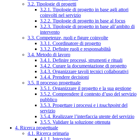
3.2. Tipologie di progetti
3.2.1. Tipologie di progetto in base agli attori
coinvolti nel servizio
3.2.2. Tipologie di progetto in base al focus
3.2.3. Tipologie di progetto in base all’ambito di
intervento
3.3. Competenze, ruoli e figure coinvolte
3.3.1. Coordinatore di progetto
3.3.2. Definire ruoli e responsabilità
3.4. Metodo di lavoro
3.4.1. Definire processi, strumenti e rituali
3.4.2. Curare la documentazione di progetto
3.4.3. Organizzare tavoli tecnici collaborativi
3.4.4. Prendere decisioni
3.5. Il processo progettuale
3.5.1. Organizzare il progetto e la sua gestione
3.5.2. Comprendere il contesto d’uso del servizio
pubblico
3.5.3. Progettare i processi e i
touchpoint
del
servizio
3.5.4. Realizzare l’interfaccia utente del servizio
3.5.5. Validare la soluzione ottenuta
4. Ricerca progettuale
4.1. Ricerca primaria
4.1.1. Interviste