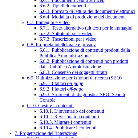
6.6.1. I documenti vanno sul web
6.6.2. Tipi di documenti
6.6.3. Formato di lettura dei documenti elettronici
6.6.4. Modalità di produzione dei documenti
6.7. Immagini e video
6.7.1. Testo alternativo (alt text) per le immagini
6.7.2. Sottotitoli per i video
6.7.3. Trascrizioni per i video
6.8. Proprietà intellettuale e privacy
6.8.1. Pubblicazione di contenuti prodotti dalla
Pubblica Amministrazione
6.8.2. Pubblicazione di contenuti non prodotti
dalla Pubblica Amministrazione
6.8.3. Consenso dei soggetti ritratti
6.9. Ottimizzazione per i motori di ricerca (SEO)
6.9.1. I fattori
on-page
6.9.2. I fattori
off-page
6.9.3. Strumenti di diagnostica SEO: Search
Console
6.10. Gestire i contenuti
6.10.1. L’inventario dei contenuti
6.10.2. Revisionare i contenuti
6.10.3. Migrare i contenuti
6.10.4. Pubblicare i contenuti
7. Progettazione dell’interazione