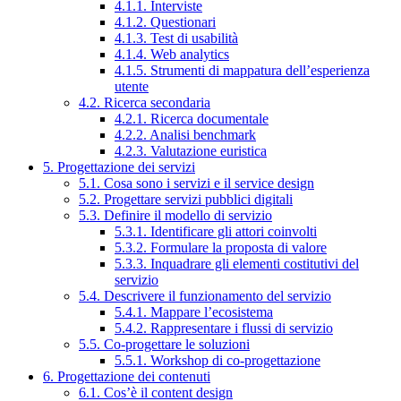
4.1.1. Interviste
4.1.2. Questionari
4.1.3. Test di usabilità
4.1.4. Web analytics
4.1.5. Strumenti di mappatura dell’esperienza
utente
4.2. Ricerca secondaria
4.2.1. Ricerca documentale
4.2.2. Analisi benchmark
4.2.3. Valutazione euristica
5. Progettazione dei servizi
5.1. Cosa sono i servizi e il service design
5.2. Progettare servizi pubblici digitali
5.3. Definire il modello di servizio
5.3.1. Identificare gli attori coinvolti
5.3.2. Formulare la proposta di valore
5.3.3. Inquadrare gli elementi costitutivi del
servizio
5.4. Descrivere il funzionamento del servizio
5.4.1. Mappare l’ecosistema
5.4.2. Rappresentare i flussi di servizio
5.5. Co-progettare le soluzioni
5.5.1. Workshop di co-progettazione
6. Progettazione dei contenuti
6.1. Cos’è il content design