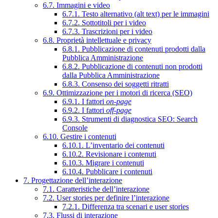
6.7. Immagini e video
6.7.1. Testo alternativo (alt text) per le immagini
6.7.2. Sottotitoli per i video
6.7.3. Trascrizioni per i video
6.8. Proprietà intellettuale e privacy
6.8.1. Pubblicazione di contenuti prodotti dalla
Pubblica Amministrazione
6.8.2. Pubblicazione di contenuti non prodotti
dalla Pubblica Amministrazione
6.8.3. Consenso dei soggetti ritratti
6.9. Ottimizzazione per i motori di ricerca (SEO)
6.9.1. I fattori
on-page
6.9.2. I fattori
off-page
6.9.3. Strumenti di diagnostica SEO: Search
Console
6.10. Gestire i contenuti
6.10.1. L’inventario dei contenuti
6.10.2. Revisionare i contenuti
6.10.3. Migrare i contenuti
6.10.4. Pubblicare i contenuti
7. Progettazione dell’interazione
7.1. Caratteristiche dell’interazione
7.2. User stories per definire l’interazione
7.2.1. Differenza tra scenari e user stories
7.3. Flussi di interazione