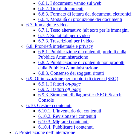
6.6.1. I documenti vanno sul web
6.6.2. Tipi di documenti
6.6.3. Formato di lettura dei documenti elettronici
6.6.4. Modalità di produzione dei documenti
6.7. Immagini e video
6.7.1. Testo alternativo (alt text) per le immagini
6.7.2. Sottotitoli per i video
6.7.3. Trascrizioni per i video
6.8. Proprietà intellettuale e privacy
6.8.1. Pubblicazione di contenuti prodotti dalla
Pubblica Amministrazione
6.8.2. Pubblicazione di contenuti non prodotti
dalla Pubblica Amministrazione
6.8.3. Consenso dei soggetti ritratti
6.9. Ottimizzazione per i motori di ricerca (SEO)
6.9.1. I fattori
on-page
6.9.2. I fattori
off-page
6.9.3. Strumenti di diagnostica SEO: Search
Console
6.10. Gestire i contenuti
6.10.1. L’inventario dei contenuti
6.10.2. Revisionare i contenuti
6.10.3. Migrare i contenuti
6.10.4. Pubblicare i contenuti
7. Progettazione dell’interazione