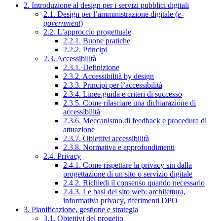
2. Introduzione al design per i servizi pubblici digitali
2.1. Design per l’amministrazione digitale (
e-
government
)
2.2. L’approccio progettuale
2.2.1. Buone pratiche
2.2.2. Principi
2.3. Accessibilità
2.3.1. Definizione
2.3.2. Accessibilità by design
2.3.3. Principi per l’accessibilità
2.3.4. Linee guida e criteri di successo
2.3.5. Come rilasciare una dichiarazione di
accessibilità
2.3.6. Meccanismo di feedback e procedura di
attuazione
2.3.7. Obiettivi accessibilità
2.3.8. Normativa e approfondimenti
2.4. Privacy
2.4.1. Come rispettare la privacy sin dalla
progettazione di un sito o servizio digitale
2.4.2. Richiedi il consenso quando necessario
2.4.3. Le basi del sito web: architettura,
informativa privacy, riferimenti DPO
3. Pianificazione, gestione e strategia
3.1. Obiettivi del progetto