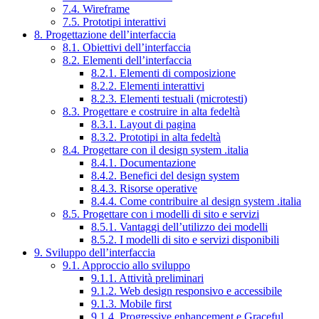
7.4. Wireframe
7.5. Prototipi interattivi
8. Progettazione dell’interfaccia
8.1. Obiettivi dell’interfaccia
8.2. Elementi dell’interfaccia
8.2.1. Elementi di composizione
8.2.2. Elementi interattivi
8.2.3. Elementi testuali (microtesti)
8.3. Progettare e costruire in alta fedeltà
8.3.1. Layout di pagina
8.3.2. Prototipi in alta fedeltà
8.4. Progettare con il design system .italia
8.4.1. Documentazione
8.4.2. Benefici del design system
8.4.3. Risorse operative
8.4.4. Come contribuire al design system .italia
8.5. Progettare con i modelli di sito e servizi
8.5.1. Vantaggi dell’utilizzo dei modelli
8.5.2. I modelli di sito e servizi disponibili
9. Sviluppo dell’interfaccia
9.1. Approccio allo sviluppo
9.1.1. Attività preliminari
9.1.2. Web design responsivo e accessibile
9.1.3. Mobile first
9.1.4. Progressive enhancement e Graceful