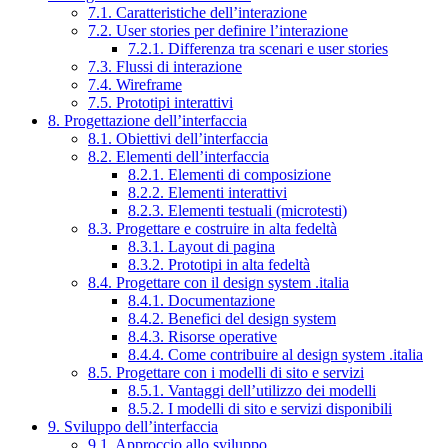
7.1. Caratteristiche dell’interazione
7.2. User stories per definire l’interazione
7.2.1. Differenza tra scenari e user stories
7.3. Flussi di interazione
7.4. Wireframe
7.5. Prototipi interattivi
8. Progettazione dell’interfaccia
8.1. Obiettivi dell’interfaccia
8.2. Elementi dell’interfaccia
8.2.1. Elementi di composizione
8.2.2. Elementi interattivi
8.2.3. Elementi testuali (microtesti)
8.3. Progettare e costruire in alta fedeltà
8.3.1. Layout di pagina
8.3.2. Prototipi in alta fedeltà
8.4. Progettare con il design system .italia
8.4.1. Documentazione
8.4.2. Benefici del design system
8.4.3. Risorse operative
8.4.4. Come contribuire al design system .italia
8.5. Progettare con i modelli di sito e servizi
8.5.1. Vantaggi dell’utilizzo dei modelli
8.5.2. I modelli di sito e servizi disponibili
9. Sviluppo dell’interfaccia
9.1. Approccio allo sviluppo