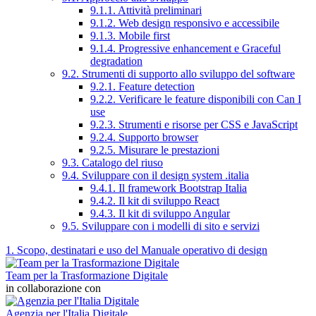
9.1.1. Attività preliminari
9.1.2. Web design responsivo e accessibile
9.1.3. Mobile first
9.1.4. Progressive enhancement e Graceful
degradation
9.2. Strumenti di supporto allo sviluppo del software
9.2.1. Feature detection
9.2.2. Verificare le feature disponibili con Can I
use
9.2.3. Strumenti e risorse per CSS e JavaScript
9.2.4. Supporto browser
9.2.5. Misurare le prestazioni
9.3. Catalogo del riuso
9.4. Sviluppare con il design system .italia
9.4.1. Il framework Bootstrap Italia
9.4.2. Il kit di sviluppo React
9.4.3. Il kit di sviluppo Angular
9.5. Sviluppare con i modelli di sito e servizi
1. Scopo, destinatari e uso del Manuale operativo di design
Team per la Trasformazione Digitale
in collaborazione con
Agenzia per l'Italia Digitale