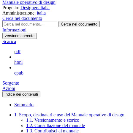
Manuale operativo di design
Progetto:
Designers Italia
Amministrazione:
italia
Cerca nel documento
Cerca nel documento
Informazioni
versione-corrente
Scarica
pdf
html
epub
Sorgente
Azioni
indice dei contenuti
Sommario
1. Scopo, destinatari e uso del Manuale operativo di design
1.1. Versionamento e storico
1.2. Consultazione del manuale
1.3. Contribuisci al manuale