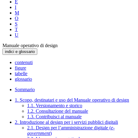
E
I
M
O
S
T
U
Manuale operativo di design
indici e glossario
contenuti
figure
tabelle
glossario
Sommario
1. Scopo, destinatari e uso del Manuale operativo di design
1.1. Versionamento e storico
1.2. Consultazione del manuale
1.3. Contribuisci al manuale
2. Introduzione al design per i servizi pubblici digitali
2.1. Design per l’amministrazione digitale (
e-
government
)