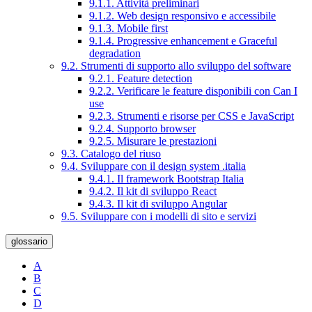
9.1.1. Attività preliminari
9.1.2. Web design responsivo e accessibile
9.1.3. Mobile first
9.1.4. Progressive enhancement e Graceful
degradation
9.2. Strumenti di supporto allo sviluppo del software
9.2.1. Feature detection
9.2.2. Verificare le feature disponibili con Can I
use
9.2.3. Strumenti e risorse per CSS e JavaScript
9.2.4. Supporto browser
9.2.5. Misurare le prestazioni
9.3. Catalogo del riuso
9.4. Sviluppare con il design system .italia
9.4.1. Il framework Bootstrap Italia
9.4.2. Il kit di sviluppo React
9.4.3. Il kit di sviluppo Angular
9.5. Sviluppare con i modelli di sito e servizi
glossario
A
B
C
D