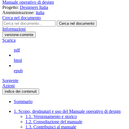
Manuale operativo di design
Progetto:
Designers Italia
Amministrazione:
italia
Cerca nel documento
Cerca nel documento
Informazioni
versione-corrente
Scarica
pdf
html
epub
Sorgente
Azioni
indice dei contenuti
Sommario
1. Scopo, destinatari e uso del Manuale operativo di design
1.1. Versionamento e storico
1.2. Consultazione del manuale
1.3. Contribuisci al manuale