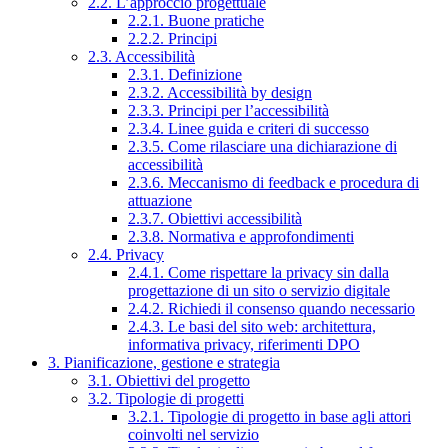
2.2. L’approccio progettuale
2.2.1. Buone pratiche
2.2.2. Principi
2.3. Accessibilità
2.3.1. Definizione
2.3.2. Accessibilità by design
2.3.3. Principi per l’accessibilità
2.3.4. Linee guida e criteri di successo
2.3.5. Come rilasciare una dichiarazione di
accessibilità
2.3.6. Meccanismo di feedback e procedura di
attuazione
2.3.7. Obiettivi accessibilità
2.3.8. Normativa e approfondimenti
2.4. Privacy
2.4.1. Come rispettare la privacy sin dalla
progettazione di un sito o servizio digitale
2.4.2. Richiedi il consenso quando necessario
2.4.3. Le basi del sito web: architettura,
informativa privacy, riferimenti DPO
3. Pianificazione, gestione e strategia
3.1. Obiettivi del progetto
3.2. Tipologie di progetti
3.2.1. Tipologie di progetto in base agli attori
coinvolti nel servizio