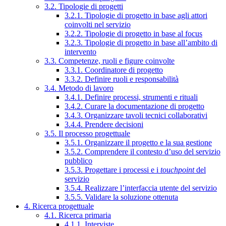
3.2. Tipologie di progetti
3.2.1. Tipologie di progetto in base agli attori
coinvolti nel servizio
3.2.2. Tipologie di progetto in base al focus
3.2.3. Tipologie di progetto in base all’ambito di
intervento
3.3. Competenze, ruoli e figure coinvolte
3.3.1. Coordinatore di progetto
3.3.2. Definire ruoli e responsabilità
3.4. Metodo di lavoro
3.4.1. Definire processi, strumenti e rituali
3.4.2. Curare la documentazione di progetto
3.4.3. Organizzare tavoli tecnici collaborativi
3.4.4. Prendere decisioni
3.5. Il processo progettuale
3.5.1. Organizzare il progetto e la sua gestione
3.5.2. Comprendere il contesto d’uso del servizio
pubblico
3.5.3. Progettare i processi e i
touchpoint
del
servizio
3.5.4. Realizzare l’interfaccia utente del servizio
3.5.5. Validare la soluzione ottenuta
4. Ricerca progettuale
4.1. Ricerca primaria
4.1.1. Interviste