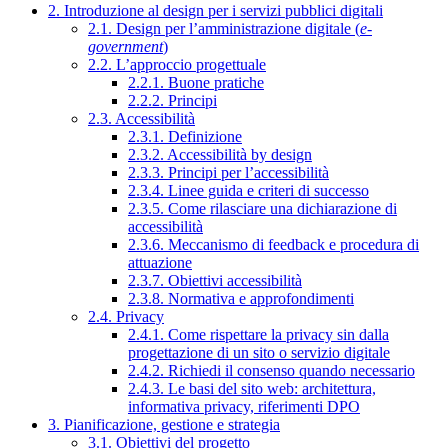
2. Introduzione al design per i servizi pubblici digitali
2.1. Design per l’amministrazione digitale (
e-
government
)
2.2. L’approccio progettuale
2.2.1. Buone pratiche
2.2.2. Principi
2.3. Accessibilità
2.3.1. Definizione
2.3.2. Accessibilità by design
2.3.3. Principi per l’accessibilità
2.3.4. Linee guida e criteri di successo
2.3.5. Come rilasciare una dichiarazione di
accessibilità
2.3.6. Meccanismo di feedback e procedura di
attuazione
2.3.7. Obiettivi accessibilità
2.3.8. Normativa e approfondimenti
2.4. Privacy
2.4.1. Come rispettare la privacy sin dalla
progettazione di un sito o servizio digitale
2.4.2. Richiedi il consenso quando necessario
2.4.3. Le basi del sito web: architettura,
informativa privacy, riferimenti DPO
3. Pianificazione, gestione e strategia
3.1. Obiettivi del progetto