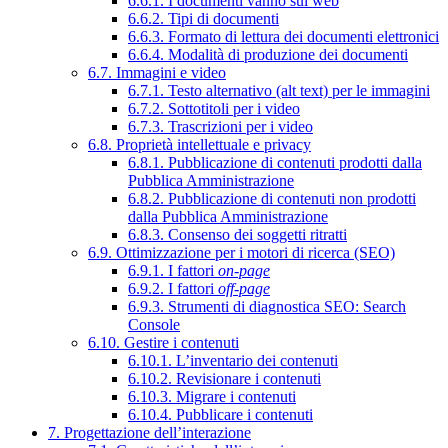
6.6.1. I documenti vanno sul web
6.6.2. Tipi di documenti
6.6.3. Formato di lettura dei documenti elettronici
6.6.4. Modalità di produzione dei documenti
6.7. Immagini e video
6.7.1. Testo alternativo (alt text) per le immagini
6.7.2. Sottotitoli per i video
6.7.3. Trascrizioni per i video
6.8. Proprietà intellettuale e privacy
6.8.1. Pubblicazione di contenuti prodotti dalla
Pubblica Amministrazione
6.8.2. Pubblicazione di contenuti non prodotti
dalla Pubblica Amministrazione
6.8.3. Consenso dei soggetti ritratti
6.9. Ottimizzazione per i motori di ricerca (SEO)
6.9.1. I fattori
on-page
6.9.2. I fattori
off-page
6.9.3. Strumenti di diagnostica SEO: Search
Console
6.10. Gestire i contenuti
6.10.1. L’inventario dei contenuti
6.10.2. Revisionare i contenuti
6.10.3. Migrare i contenuti
6.10.4. Pubblicare i contenuti
7. Progettazione dell’interazione