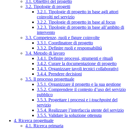
3.1. Obiettivi del progetto
3.2. Tipologie di progetti
3.2.1. Tipologie di progetto in base agli attori
coinvolti nel servizio
3.2.2. Tipologie di progetto in base al focus
3.2.3. Tipologie di progetto in base all’ambito di
intervento
3.3. Competenze, ruoli e figure coinvolte
3.3.1. Coordinatore di progetto
3.3.2. Definire ruoli e responsabilità
3.4. Metodo di lavoro
3.4.1. Definire processi, strumenti e rituali
3.4.2. Curare la documentazione di progetto
3.4.3. Organizzare tavoli tecnici collaborativi
3.4.4. Prendere decisioni
3.5. Il processo progettuale
3.5.1. Organizzare il progetto e la sua gestione
3.5.2. Comprendere il contesto d’uso del servizio
pubblico
3.5.3. Progettare i processi e i
touchpoint
del
servizio
3.5.4. Realizzare l’interfaccia utente del servizio
3.5.5. Validare la soluzione ottenuta
4. Ricerca progettuale
4.1. Ricerca primaria