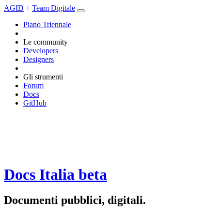
AGID
+
Team Digitale
Piano Triennale
Le community
Developers
Designers
Gli strumenti
Forum
Docs
GitHub
Docs Italia
beta
Documenti pubblici, digitali.