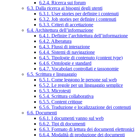
6.2.4. Ricerca sui forum
6.3. Dalla ricerca ai bisogni degli utenti
6.3.1. User stories per definire i contenuti
6.3.2. Job stories per definire i contenuti
6.3.3. Criteri di accettazione
6.4. Architettura dell’informazione
6.4.1. Definire l’architettura dell’informazione
6.4.2. Alberatura
6.4.3. Flussi di interazione
6.4.4. Sistemi di navigazione
6.4.5. Tipologie di contenuto (content type)
6.4.6. Ontologie e standard
6.4.7. Vocabolari controllati e tassonomie
6.5. Scrittura e linguaggio
6.5.1. Come leggono le persone sul web
6.5.2. Le regole per un linguaggio semplice
6.5.3. Microtesti
6.5.4. Scrittura collaborativa
6.5.5. Content critique
6.5.6. Traduzione e localizzazione dei contenuti
6.6. Documenti
6.6.1. I documenti vanno sul web
6.6.2. Tipi di documenti
6.6.3. Formato di lettura dei documenti elettronici
6.6.4. Modalità di produzione dei documenti