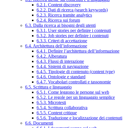
6.2.1. Content discovery
6.2.2. Dati di ricerca (search keywords)
6.2.3. Ricerca tramite analytics
6.2.4. Ricerca sui forum
6.3. Dalla ricerca ai bisogni degli utenti
6.3.1. User stories per definire i contenuti
6.3.2. Job stories per definire i contenuti
6.3.3. Criteri di accettazione
6.4. Architettura dell’informazione
6.4.1. Definire l’architettura dell’informazione
6.4.2. Alberatura
6.4.3. Flussi di interazione
6.4.4. Sistemi di navigazione
6.4.5. Tipologie di contenuto (content type)
6.4.6. Ontologie e standard
6.4.7. Vocabolari controllati e tassonomie
6.5. Scrittura e linguaggio
6.5.1. Come leggono le persone sul web
6.5.2. Le regole per un linguaggio semplice
6.5.3. Microtesti
6.5.4. Scrittura collaborativa
6.5.5. Content critique
6.5.6. Traduzione e localizzazione dei contenuti
6.6. Documenti