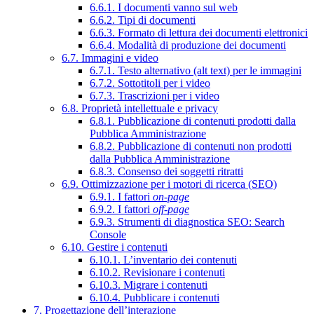
6.6.1. I documenti vanno sul web
6.6.2. Tipi di documenti
6.6.3. Formato di lettura dei documenti elettronici
6.6.4. Modalità di produzione dei documenti
6.7. Immagini e video
6.7.1. Testo alternativo (alt text) per le immagini
6.7.2. Sottotitoli per i video
6.7.3. Trascrizioni per i video
6.8. Proprietà intellettuale e privacy
6.8.1. Pubblicazione di contenuti prodotti dalla
Pubblica Amministrazione
6.8.2. Pubblicazione di contenuti non prodotti
dalla Pubblica Amministrazione
6.8.3. Consenso dei soggetti ritratti
6.9. Ottimizzazione per i motori di ricerca (SEO)
6.9.1. I fattori
on-page
6.9.2. I fattori
off-page
6.9.3. Strumenti di diagnostica SEO: Search
Console
6.10. Gestire i contenuti
6.10.1. L’inventario dei contenuti
6.10.2. Revisionare i contenuti
6.10.3. Migrare i contenuti
6.10.4. Pubblicare i contenuti
7. Progettazione dell’interazione