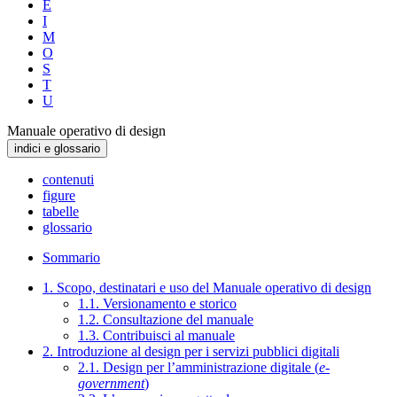
E
I
M
O
S
T
U
Manuale operativo di design
indici e glossario
contenuti
figure
tabelle
glossario
Sommario
1. Scopo, destinatari e uso del Manuale operativo di design
1.1. Versionamento e storico
1.2. Consultazione del manuale
1.3. Contribuisci al manuale
2. Introduzione al design per i servizi pubblici digitali
2.1. Design per l’amministrazione digitale (
e-
government
)