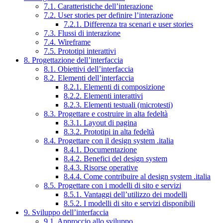
7.1. Caratteristiche dell’interazione
7.2. User stories per definire l’interazione
7.2.1. Differenza tra scenari e user stories
7.3. Flussi di interazione
7.4. Wireframe
7.5. Prototipi interattivi
8. Progettazione dell’interfaccia
8.1. Obiettivi dell’interfaccia
8.2. Elementi dell’interfaccia
8.2.1. Elementi di composizione
8.2.2. Elementi interattivi
8.2.3. Elementi testuali (microtesti)
8.3. Progettare e costruire in alta fedeltà
8.3.1. Layout di pagina
8.3.2. Prototipi in alta fedeltà
8.4. Progettare con il design system .italia
8.4.1. Documentazione
8.4.2. Benefici del design system
8.4.3. Risorse operative
8.4.4. Come contribuire al design system .italia
8.5. Progettare con i modelli di sito e servizi
8.5.1. Vantaggi dell’utilizzo dei modelli
8.5.2. I modelli di sito e servizi disponibili
9. Sviluppo dell’interfaccia
9.1. Approccio allo sviluppo