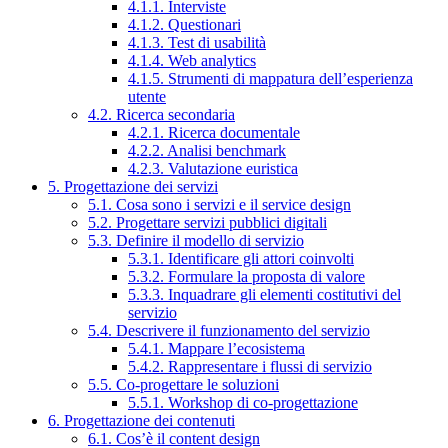
4.1.1. Interviste
4.1.2. Questionari
4.1.3. Test di usabilità
4.1.4. Web analytics
4.1.5. Strumenti di mappatura dell’esperienza
utente
4.2. Ricerca secondaria
4.2.1. Ricerca documentale
4.2.2. Analisi benchmark
4.2.3. Valutazione euristica
5. Progettazione dei servizi
5.1. Cosa sono i servizi e il service design
5.2. Progettare servizi pubblici digitali
5.3. Definire il modello di servizio
5.3.1. Identificare gli attori coinvolti
5.3.2. Formulare la proposta di valore
5.3.3. Inquadrare gli elementi costitutivi del
servizio
5.4. Descrivere il funzionamento del servizio
5.4.1. Mappare l’ecosistema
5.4.2. Rappresentare i flussi di servizio
5.5. Co-progettare le soluzioni
5.5.1. Workshop di co-progettazione
6. Progettazione dei contenuti
6.1. Cos’è il content design