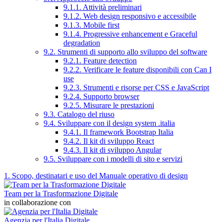
9.1.1. Attività preliminari
9.1.2. Web design responsivo e accessibile
9.1.3. Mobile first
9.1.4. Progressive enhancement e Graceful
degradation
9.2. Strumenti di supporto allo sviluppo del software
9.2.1. Feature detection
9.2.2. Verificare le feature disponibili con Can I
use
9.2.3. Strumenti e risorse per CSS e JavaScript
9.2.4. Supporto browser
9.2.5. Misurare le prestazioni
9.3. Catalogo del riuso
9.4. Sviluppare con il design system .italia
9.4.1. Il framework Bootstrap Italia
9.4.2. Il kit di sviluppo React
9.4.3. Il kit di sviluppo Angular
9.5. Sviluppare con i modelli di sito e servizi
1. Scopo, destinatari e uso del Manuale operativo di design
Team per la Trasformazione Digitale
in collaborazione con
Agenzia per l'Italia Digitale