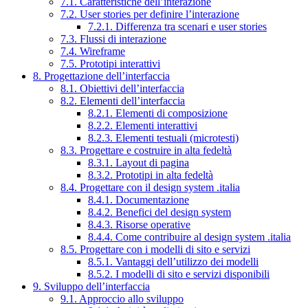
7.1. Caratteristiche dell’interazione
7.2. User stories per definire l’interazione
7.2.1. Differenza tra scenari e user stories
7.3. Flussi di interazione
7.4. Wireframe
7.5. Prototipi interattivi
8. Progettazione dell’interfaccia
8.1. Obiettivi dell’interfaccia
8.2. Elementi dell’interfaccia
8.2.1. Elementi di composizione
8.2.2. Elementi interattivi
8.2.3. Elementi testuali (microtesti)
8.3. Progettare e costruire in alta fedeltà
8.3.1. Layout di pagina
8.3.2. Prototipi in alta fedeltà
8.4. Progettare con il design system .italia
8.4.1. Documentazione
8.4.2. Benefici del design system
8.4.3. Risorse operative
8.4.4. Come contribuire al design system .italia
8.5. Progettare con i modelli di sito e servizi
8.5.1. Vantaggi dell’utilizzo dei modelli
8.5.2. I modelli di sito e servizi disponibili
9. Sviluppo dell’interfaccia
9.1. Approccio allo sviluppo