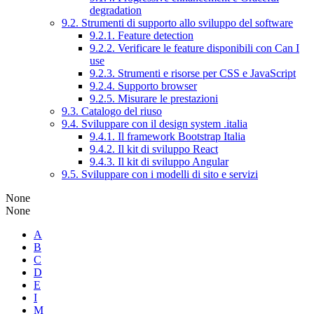
degradation
9.2. Strumenti di supporto allo sviluppo del software
9.2.1. Feature detection
9.2.2. Verificare le feature disponibili con Can I
use
9.2.3. Strumenti e risorse per CSS e JavaScript
9.2.4. Supporto browser
9.2.5. Misurare le prestazioni
9.3. Catalogo del riuso
9.4. Sviluppare con il design system .italia
9.4.1. Il framework Bootstrap Italia
9.4.2. Il kit di sviluppo React
9.4.3. Il kit di sviluppo Angular
9.5. Sviluppare con i modelli di sito e servizi
None
None
A
B
C
D
E
I
M