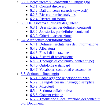
6.2. Ricerca utente sui contenuti e il linguaggio
6.2.1. Content discovery
6.2.2. Dati di ricerca (search keywords)
6.2.3. Ricerca tramite analytics
6.2.4. Ricerca sui forum
6.3. Dalla ricerca ai bisogni degli utenti
6.3.1. User stories per definire i contenuti
6.3.2. Job stories per definire i contenuti
6.3.3. Criteri di accettazione
6.4. Architettura dell’informazione
6.4.1. Definire l’architettura dell’informazione
6.4.2. Alberatura
6.4.3. Flussi di interazione
6.4.4. Sistemi di navigazione
6.4.5. Tipologie di contenuto (content type)
6.4.6. Ontologie e standard
6.4.7. Vocabolari controllati e tassonomie
6.5. Scrittura e linguaggio
6.5.1. Come leggono le persone sul web
6.5.2. Le regole per un linguaggio semplice
6.5.3. Microtesti
6.5.4. Scrittura collaborativa
6.5.5. Content critique
6.5.6. Traduzione e localizzazione dei contenuti
6.6. Documenti