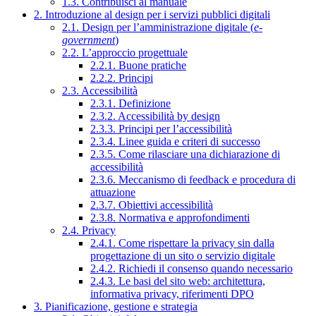
1.3. Contribuisci al manuale
2. Introduzione al design per i servizi pubblici digitali
2.1. Design per l’amministrazione digitale (
e-
government
)
2.2. L’approccio progettuale
2.2.1. Buone pratiche
2.2.2. Principi
2.3. Accessibilità
2.3.1. Definizione
2.3.2. Accessibilità by design
2.3.3. Principi per l’accessibilità
2.3.4. Linee guida e criteri di successo
2.3.5. Come rilasciare una dichiarazione di
accessibilità
2.3.6. Meccanismo di feedback e procedura di
attuazione
2.3.7. Obiettivi accessibilità
2.3.8. Normativa e approfondimenti
2.4. Privacy
2.4.1. Come rispettare la privacy sin dalla
progettazione di un sito o servizio digitale
2.4.2. Richiedi il consenso quando necessario
2.4.3. Le basi del sito web: architettura,
informativa privacy, riferimenti DPO
3. Pianificazione, gestione e strategia