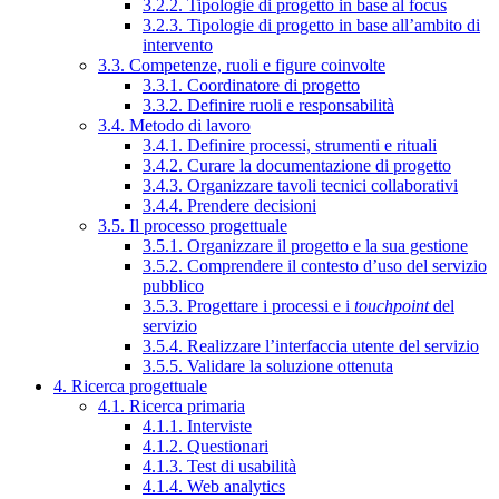
3.2.2. Tipologie di progetto in base al focus
3.2.3. Tipologie di progetto in base all’ambito di
intervento
3.3. Competenze, ruoli e figure coinvolte
3.3.1. Coordinatore di progetto
3.3.2. Definire ruoli e responsabilità
3.4. Metodo di lavoro
3.4.1. Definire processi, strumenti e rituali
3.4.2. Curare la documentazione di progetto
3.4.3. Organizzare tavoli tecnici collaborativi
3.4.4. Prendere decisioni
3.5. Il processo progettuale
3.5.1. Organizzare il progetto e la sua gestione
3.5.2. Comprendere il contesto d’uso del servizio
pubblico
3.5.3. Progettare i processi e i
touchpoint
del
servizio
3.5.4. Realizzare l’interfaccia utente del servizio
3.5.5. Validare la soluzione ottenuta
4. Ricerca progettuale
4.1. Ricerca primaria
4.1.1. Interviste
4.1.2. Questionari
4.1.3. Test di usabilità
4.1.4. Web analytics