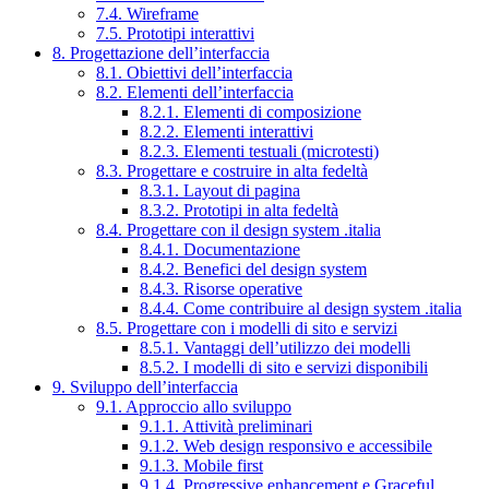
7.4. Wireframe
7.5. Prototipi interattivi
8. Progettazione dell’interfaccia
8.1. Obiettivi dell’interfaccia
8.2. Elementi dell’interfaccia
8.2.1. Elementi di composizione
8.2.2. Elementi interattivi
8.2.3. Elementi testuali (microtesti)
8.3. Progettare e costruire in alta fedeltà
8.3.1. Layout di pagina
8.3.2. Prototipi in alta fedeltà
8.4. Progettare con il design system .italia
8.4.1. Documentazione
8.4.2. Benefici del design system
8.4.3. Risorse operative
8.4.4. Come contribuire al design system .italia
8.5. Progettare con i modelli di sito e servizi
8.5.1. Vantaggi dell’utilizzo dei modelli
8.5.2. I modelli di sito e servizi disponibili
9. Sviluppo dell’interfaccia
9.1. Approccio allo sviluppo
9.1.1. Attività preliminari
9.1.2. Web design responsivo e accessibile
9.1.3. Mobile first
9.1.4. Progressive enhancement e Graceful