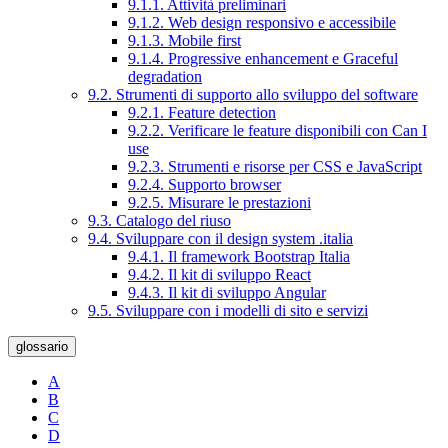
9.1.1. Attività preliminari
9.1.2. Web design responsivo e accessibile
9.1.3. Mobile first
9.1.4. Progressive enhancement e Graceful
degradation
9.2. Strumenti di supporto allo sviluppo del software
9.2.1. Feature detection
9.2.2. Verificare le feature disponibili con Can I
use
9.2.3. Strumenti e risorse per CSS e JavaScript
9.2.4. Supporto browser
9.2.5. Misurare le prestazioni
9.3. Catalogo del riuso
9.4. Sviluppare con il design system .italia
9.4.1. Il framework Bootstrap Italia
9.4.2. Il kit di sviluppo React
9.4.3. Il kit di sviluppo Angular
9.5. Sviluppare con i modelli di sito e servizi
glossario
A
B
C
D