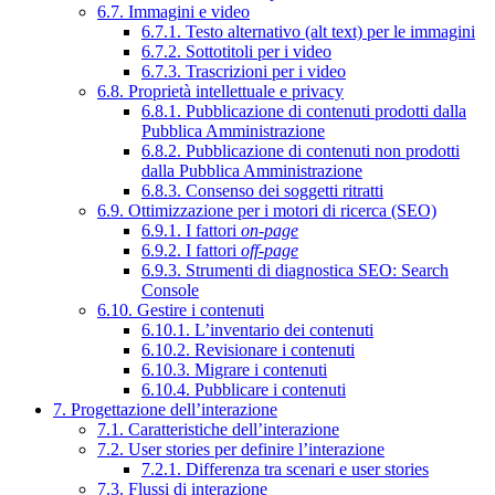
6.7. Immagini e video
6.7.1. Testo alternativo (alt text) per le immagini
6.7.2. Sottotitoli per i video
6.7.3. Trascrizioni per i video
6.8. Proprietà intellettuale e privacy
6.8.1. Pubblicazione di contenuti prodotti dalla
Pubblica Amministrazione
6.8.2. Pubblicazione di contenuti non prodotti
dalla Pubblica Amministrazione
6.8.3. Consenso dei soggetti ritratti
6.9. Ottimizzazione per i motori di ricerca (SEO)
6.9.1. I fattori
on-page
6.9.2. I fattori
off-page
6.9.3. Strumenti di diagnostica SEO: Search
Console
6.10. Gestire i contenuti
6.10.1. L’inventario dei contenuti
6.10.2. Revisionare i contenuti
6.10.3. Migrare i contenuti
6.10.4. Pubblicare i contenuti
7. Progettazione dell’interazione
7.1. Caratteristiche dell’interazione
7.2. User stories per definire l’interazione
7.2.1. Differenza tra scenari e user stories
7.3. Flussi di interazione