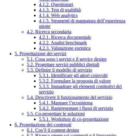
4.1.2. Questionari
4.1.3. Test di usabilità
4.1.4. Web analytics
4.1.5. Strumenti di mappatura dell’esperienza
utente
4.2. Ricerca secondaria
4.2.1. Ricerca documentale
4.2.2. Analisi benchmark
4.2.3. Valutazione euristica
5. Progettazione dei servizi
5.1. Cosa sono i servizi e il service design
5.2. Progettare servizi pubblici digitali
5.3. Definire il modello di servizio
5.3.1. Identificare gli attori coinvolti
5.3.2. Formulare la proposta di valore
5.3.3. Inquadrare gli elementi costitutivi del
servizio
5.4. Descrivere il funzionamento del servizio
5.4.1. Mappare l’ecosistema
5.4.2. Rappresentare i flussi di servizio
5.5. Co-progettare le soluzioni
5.5.1. Workshop di co-progettazione
6. Progettazione dei contenuti
6.1. Cos’è il content design
6.2. Ricerca utente sui contenuti e il linguaggio