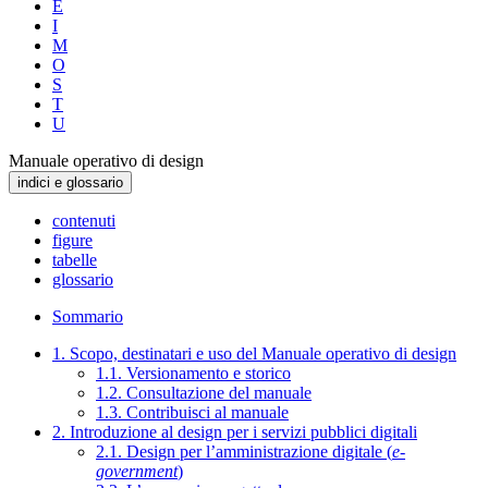
E
I
M
O
S
T
U
Manuale operativo di design
indici e glossario
contenuti
figure
tabelle
glossario
Sommario
1. Scopo, destinatari e uso del Manuale operativo di design
1.1. Versionamento e storico
1.2. Consultazione del manuale
1.3. Contribuisci al manuale
2. Introduzione al design per i servizi pubblici digitali
2.1. Design per l’amministrazione digitale (
e-
government
)