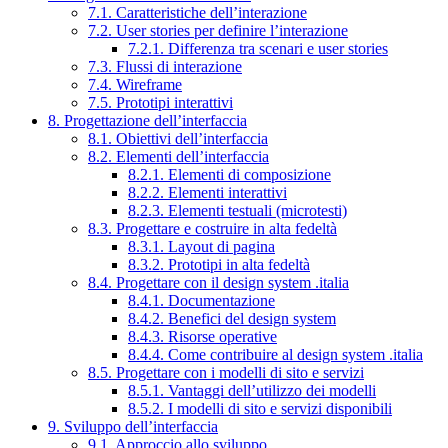
7.1. Caratteristiche dell’interazione
7.2. User stories per definire l’interazione
7.2.1. Differenza tra scenari e user stories
7.3. Flussi di interazione
7.4. Wireframe
7.5. Prototipi interattivi
8. Progettazione dell’interfaccia
8.1. Obiettivi dell’interfaccia
8.2. Elementi dell’interfaccia
8.2.1. Elementi di composizione
8.2.2. Elementi interattivi
8.2.3. Elementi testuali (microtesti)
8.3. Progettare e costruire in alta fedeltà
8.3.1. Layout di pagina
8.3.2. Prototipi in alta fedeltà
8.4. Progettare con il design system .italia
8.4.1. Documentazione
8.4.2. Benefici del design system
8.4.3. Risorse operative
8.4.4. Come contribuire al design system .italia
8.5. Progettare con i modelli di sito e servizi
8.5.1. Vantaggi dell’utilizzo dei modelli
8.5.2. I modelli di sito e servizi disponibili
9. Sviluppo dell’interfaccia
9.1. Approccio allo sviluppo