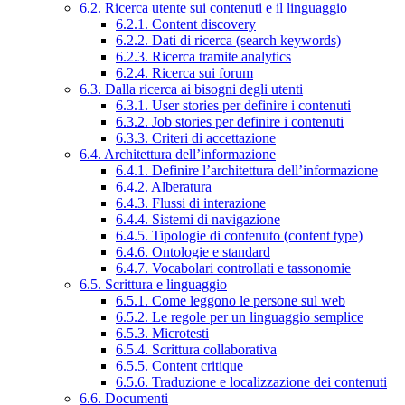
6.2. Ricerca utente sui contenuti e il linguaggio
6.2.1. Content discovery
6.2.2. Dati di ricerca (search keywords)
6.2.3. Ricerca tramite analytics
6.2.4. Ricerca sui forum
6.3. Dalla ricerca ai bisogni degli utenti
6.3.1. User stories per definire i contenuti
6.3.2. Job stories per definire i contenuti
6.3.3. Criteri di accettazione
6.4. Architettura dell’informazione
6.4.1. Definire l’architettura dell’informazione
6.4.2. Alberatura
6.4.3. Flussi di interazione
6.4.4. Sistemi di navigazione
6.4.5. Tipologie di contenuto (content type)
6.4.6. Ontologie e standard
6.4.7. Vocabolari controllati e tassonomie
6.5. Scrittura e linguaggio
6.5.1. Come leggono le persone sul web
6.5.2. Le regole per un linguaggio semplice
6.5.3. Microtesti
6.5.4. Scrittura collaborativa
6.5.5. Content critique
6.5.6. Traduzione e localizzazione dei contenuti
6.6. Documenti