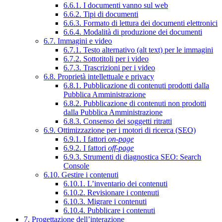
6.6.1. I documenti vanno sul web
6.6.2. Tipi di documenti
6.6.3. Formato di lettura dei documenti elettronici
6.6.4. Modalità di produzione dei documenti
6.7. Immagini e video
6.7.1. Testo alternativo (alt text) per le immagini
6.7.2. Sottotitoli per i video
6.7.3. Trascrizioni per i video
6.8. Proprietà intellettuale e privacy
6.8.1. Pubblicazione di contenuti prodotti dalla
Pubblica Amministrazione
6.8.2. Pubblicazione di contenuti non prodotti
dalla Pubblica Amministrazione
6.8.3. Consenso dei soggetti ritratti
6.9. Ottimizzazione per i motori di ricerca (SEO)
6.9.1. I fattori
on-page
6.9.2. I fattori
off-page
6.9.3. Strumenti di diagnostica SEO: Search
Console
6.10. Gestire i contenuti
6.10.1. L’inventario dei contenuti
6.10.2. Revisionare i contenuti
6.10.3. Migrare i contenuti
6.10.4. Pubblicare i contenuti
7. Progettazione dell’interazione