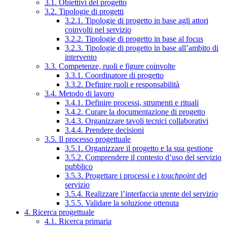
3.1. Obiettivi del progetto
3.2. Tipologie di progetti
3.2.1. Tipologie di progetto in base agli attori
coinvolti nel servizio
3.2.2. Tipologie di progetto in base al focus
3.2.3. Tipologie di progetto in base all’ambito di
intervento
3.3. Competenze, ruoli e figure coinvolte
3.3.1. Coordinatore di progetto
3.3.2. Definire ruoli e responsabilità
3.4. Metodo di lavoro
3.4.1. Definire processi, strumenti e rituali
3.4.2. Curare la documentazione di progetto
3.4.3. Organizzare tavoli tecnici collaborativi
3.4.4. Prendere decisioni
3.5. Il processo progettuale
3.5.1. Organizzare il progetto e la sua gestione
3.5.2. Comprendere il contesto d’uso del servizio
pubblico
3.5.3. Progettare i processi e i
touchpoint
del
servizio
3.5.4. Realizzare l’interfaccia utente del servizio
3.5.5. Validare la soluzione ottenuta
4. Ricerca progettuale
4.1. Ricerca primaria