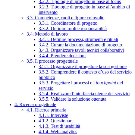
3.2.2. Tipologie di progetto in base al focus
3.2.3. Tipologie di progetto in base all’ambito di
intervento
3.3. Competenze, ruoli e figure coinvolte
3.3.1. Coordinatore di progetto
3.3.2. Definire ruoli e responsabilità
3.4. Metodo di lavoro
3.4.1. Definire processi, strumenti e rituali
3.4.2. Curare la documentazione di progetto
3.4.3. Organizzare tavoli tecnici collaborativi
3.4.4. Prendere decisioni
3.5. Il processo progettuale
3.5.1. Organizzare il progetto e la sua gestione
3.5.2. Comprendere il contesto d’uso del servizio
pubblico
3.5.3. Progettare i processi e i
touchpoint
del
servizio
3.5.4. Realizzare l’interfaccia utente del servizio
3.5.5. Validare la soluzione ottenuta
4. Ricerca progettuale
4.1. Ricerca primaria
4.1.1. Interviste
4.1.2. Questionari
4.1.3. Test di usabilità
4.1.4. Web analytics