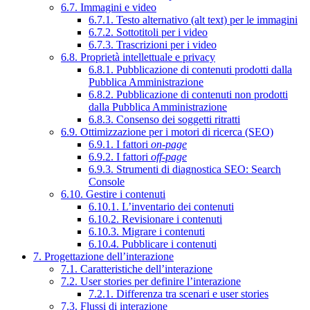
6.7. Immagini e video
6.7.1. Testo alternativo (alt text) per le immagini
6.7.2. Sottotitoli per i video
6.7.3. Trascrizioni per i video
6.8. Proprietà intellettuale e privacy
6.8.1. Pubblicazione di contenuti prodotti dalla
Pubblica Amministrazione
6.8.2. Pubblicazione di contenuti non prodotti
dalla Pubblica Amministrazione
6.8.3. Consenso dei soggetti ritratti
6.9. Ottimizzazione per i motori di ricerca (SEO)
6.9.1. I fattori
on-page
6.9.2. I fattori
off-page
6.9.3. Strumenti di diagnostica SEO: Search
Console
6.10. Gestire i contenuti
6.10.1. L’inventario dei contenuti
6.10.2. Revisionare i contenuti
6.10.3. Migrare i contenuti
6.10.4. Pubblicare i contenuti
7. Progettazione dell’interazione
7.1. Caratteristiche dell’interazione
7.2. User stories per definire l’interazione
7.2.1. Differenza tra scenari e user stories
7.3. Flussi di interazione