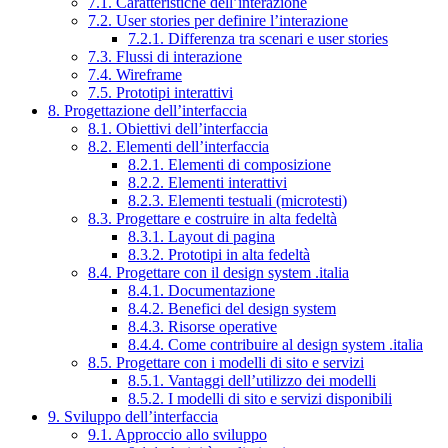
7.1. Caratteristiche dell’interazione
7.2. User stories per definire l’interazione
7.2.1. Differenza tra scenari e user stories
7.3. Flussi di interazione
7.4. Wireframe
7.5. Prototipi interattivi
8. Progettazione dell’interfaccia
8.1. Obiettivi dell’interfaccia
8.2. Elementi dell’interfaccia
8.2.1. Elementi di composizione
8.2.2. Elementi interattivi
8.2.3. Elementi testuali (microtesti)
8.3. Progettare e costruire in alta fedeltà
8.3.1. Layout di pagina
8.3.2. Prototipi in alta fedeltà
8.4. Progettare con il design system .italia
8.4.1. Documentazione
8.4.2. Benefici del design system
8.4.3. Risorse operative
8.4.4. Come contribuire al design system .italia
8.5. Progettare con i modelli di sito e servizi
8.5.1. Vantaggi dell’utilizzo dei modelli
8.5.2. I modelli di sito e servizi disponibili
9. Sviluppo dell’interfaccia
9.1. Approccio allo sviluppo