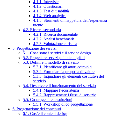
4.1.1. Interviste
4.1.2. Questionari
4.1.3. Test di usabilità
4.1.4. Web analytics
4.1.5. Strumenti di mappatura dell’esperienza
utente
4.2. Ricerca secondaria
4.2.1. Ricerca documentale
4.2.2. Analisi benchmark
4.2.3. Valutazione euristica
5. Progettazione dei servizi
5.1. Cosa sono i servizi e il service design
5.2. Progettare servizi pubblici digitali
5.3. Definire il modello di servizio
5.3.1. Identificare gli attori coinvolti
5.3.2. Formulare la proposta di valore
5.3.3. Inquadrare gli elementi costitutivi del
servizio
5.4. Descrivere il funzionamento del servizio
5.4.1. Mappare l’ecosistema
5.4.2. Rappresentare i flussi di servizio
5.5. Co-progettare le soluzioni
5.5.1. Workshop di co-progettazione
6. Progettazione dei contenuti
6.1. Cos’è il content design