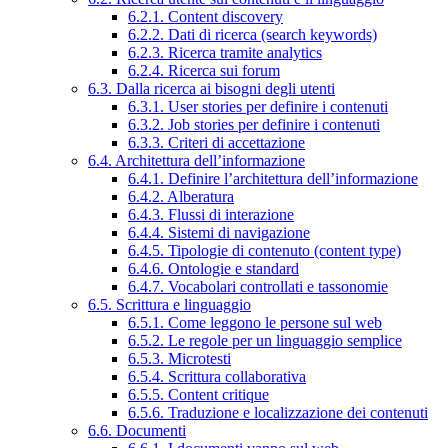
6.2.1. Content discovery
6.2.2. Dati di ricerca (search keywords)
6.2.3. Ricerca tramite analytics
6.2.4. Ricerca sui forum
6.3. Dalla ricerca ai bisogni degli utenti
6.3.1. User stories per definire i contenuti
6.3.2. Job stories per definire i contenuti
6.3.3. Criteri di accettazione
6.4. Architettura dell’informazione
6.4.1. Definire l’architettura dell’informazione
6.4.2. Alberatura
6.4.3. Flussi di interazione
6.4.4. Sistemi di navigazione
6.4.5. Tipologie di contenuto (content type)
6.4.6. Ontologie e standard
6.4.7. Vocabolari controllati e tassonomie
6.5. Scrittura e linguaggio
6.5.1. Come leggono le persone sul web
6.5.2. Le regole per un linguaggio semplice
6.5.3. Microtesti
6.5.4. Scrittura collaborativa
6.5.5. Content critique
6.5.6. Traduzione e localizzazione dei contenuti
6.6. Documenti