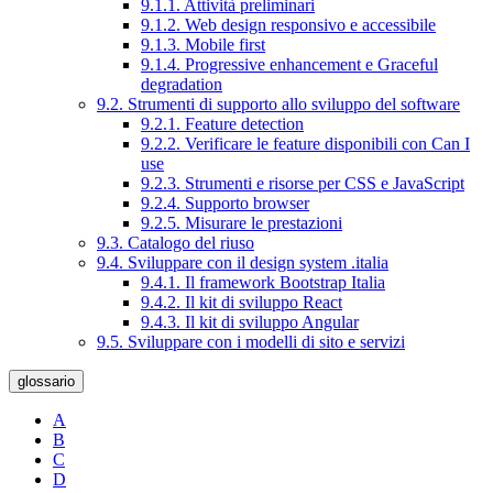
9.1.1. Attività preliminari
9.1.2. Web design responsivo e accessibile
9.1.3. Mobile first
9.1.4. Progressive enhancement e Graceful
degradation
9.2. Strumenti di supporto allo sviluppo del software
9.2.1. Feature detection
9.2.2. Verificare le feature disponibili con Can I
use
9.2.3. Strumenti e risorse per CSS e JavaScript
9.2.4. Supporto browser
9.2.5. Misurare le prestazioni
9.3. Catalogo del riuso
9.4. Sviluppare con il design system .italia
9.4.1. Il framework Bootstrap Italia
9.4.2. Il kit di sviluppo React
9.4.3. Il kit di sviluppo Angular
9.5. Sviluppare con i modelli di sito e servizi
glossario
A
B
C
D