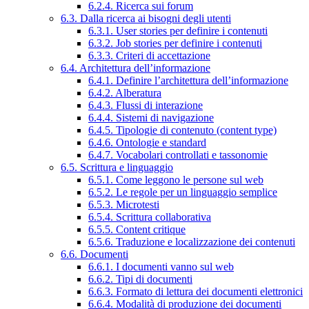
6.2.4. Ricerca sui forum
6.3. Dalla ricerca ai bisogni degli utenti
6.3.1. User stories per definire i contenuti
6.3.2. Job stories per definire i contenuti
6.3.3. Criteri di accettazione
6.4. Architettura dell’informazione
6.4.1. Definire l’architettura dell’informazione
6.4.2. Alberatura
6.4.3. Flussi di interazione
6.4.4. Sistemi di navigazione
6.4.5. Tipologie di contenuto (content type)
6.4.6. Ontologie e standard
6.4.7. Vocabolari controllati e tassonomie
6.5. Scrittura e linguaggio
6.5.1. Come leggono le persone sul web
6.5.2. Le regole per un linguaggio semplice
6.5.3. Microtesti
6.5.4. Scrittura collaborativa
6.5.5. Content critique
6.5.6. Traduzione e localizzazione dei contenuti
6.6. Documenti
6.6.1. I documenti vanno sul web
6.6.2. Tipi di documenti
6.6.3. Formato di lettura dei documenti elettronici
6.6.4. Modalità di produzione dei documenti