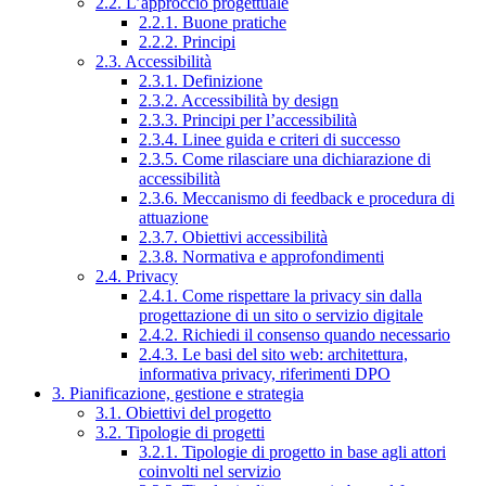
2.2. L’approccio progettuale
2.2.1. Buone pratiche
2.2.2. Principi
2.3. Accessibilità
2.3.1. Definizione
2.3.2. Accessibilità by design
2.3.3. Principi per l’accessibilità
2.3.4. Linee guida e criteri di successo
2.3.5. Come rilasciare una dichiarazione di
accessibilità
2.3.6. Meccanismo di feedback e procedura di
attuazione
2.3.7. Obiettivi accessibilità
2.3.8. Normativa e approfondimenti
2.4. Privacy
2.4.1. Come rispettare la privacy sin dalla
progettazione di un sito o servizio digitale
2.4.2. Richiedi il consenso quando necessario
2.4.3. Le basi del sito web: architettura,
informativa privacy, riferimenti DPO
3. Pianificazione, gestione e strategia
3.1. Obiettivi del progetto
3.2. Tipologie di progetti
3.2.1. Tipologie di progetto in base agli attori
coinvolti nel servizio