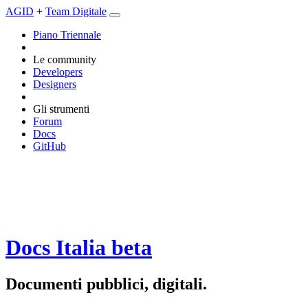
AGID
+
Team Digitale
Piano Triennale
Le community
Developers
Designers
Gli strumenti
Forum
Docs
GitHub
Docs Italia
beta
Documenti pubblici, digitali.