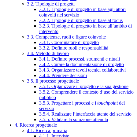
3.2. Tipologie di progetti
3.2.1. Tipologie di progetto in base agli attori
coinvolti nel servizio
3.2.2. Tipologie di progetto in base al focus
3.2.3. Tipologie di progetto in base all’ambito di
intervento
3.3. Competenze, ruoli e figure coinvolte
3.3.1. Coordinatore di progetto
3.3.2. Definire ruoli e responsabilità
3.4. Metodo di lavoro
3.4.1. Definire processi, strumenti e rituali
3.4.2. Curare la documentazione di progetto
3.4.3. Organizzare tavoli tecnici collaborativi
3.4.4. Prendere decisioni
3.5. Il processo progettuale
3.5.1. Organizzare il progetto e la sua gestione
3.5.2. Comprendere il contesto d’uso del servizio
pubblico
3.5.3. Progettare i processi e i
touchpoint
del
servizio
3.5.4. Realizzare l’interfaccia utente del servizio
3.5.5. Validare la soluzione ottenuta
4. Ricerca progettuale
4.1. Ricerca primaria
4.1.1. Interviste