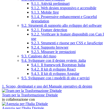
9.1.1. Attività preliminari
9.1.2. Web design responsivo e accessibile
9.1.3. Mobile first
9.1.4. Progressive enhancement e Graceful
degradation
9.2. Strumenti di supporto allo sviluppo del software
9.2.1. Feature detection
9.2.2. Verificare le feature disponibili con Can I
use
9.2.3. Strumenti e risorse per CSS e JavaScript
9.2.4. Supporto browser
9.2.5. Misurare le prestazioni
9.3. Catalogo del riuso
9.4. Sviluppare con il design system .italia
9.4.1. Il framework Bootstrap Italia
9.4.2. Il kit di sviluppo React
9.4.3. Il kit di sviluppo Angular
9.5. Sviluppare con i modelli di sito e servizi
1. Scopo, destinatari e uso del Manuale operativo di design
Team per la Trasformazione Digitale
in collaborazione con
Agenzia per l'Italia Digitale