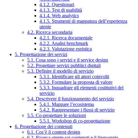
4.1.2. Questionari
4.1.3. Test di usabilità
4.1.4. Web analytics
4.1.5. Strumenti di mappatura dell’esperienza
utente
4.2. Ricerca secondaria
4.2.1. Ricerca documentale
4.2.2. Analisi benchmark
4.2.3. Valutazione euristica
5. Progettazione dei servizi
5.1. Cosa sono i servizi e il service design
5.2. Progettare servizi pubblici digitali
5.3. Definire il modello di servizio
5.3.1. Identificare gli attori coinvolti
5.3.2. Formulare la proposta di valore
5.3.3. Inquadrare gli elementi costitutivi del
servizio
5.4. Descrivere il funzionamento del servizio
5.4.1. Mappare l’ecosistema
5.4.2. Rappresentare i flussi di servizio
5.5. Co-progettare le soluzioni
5.5.1. Workshop di co-progettazione
6. Progettazione dei contenuti
6.1. Cos’è il content design
6.2. Ricerca utente sui contenuti e il linguaggio