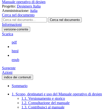
Manuale operativo di design
Progetto:
Designers Italia
Amministrazione:
italia
Cerca nel documento
Cerca nel documento
Informazioni
versione-corrente
Scarica
pdf
html
epub
Sorgente
Azioni
indice dei contenuti
Sommario
1. Scopo, destinatari e uso del Manuale operativo di design
1.1. Versionamento e storico
1.2. Consultazione del manuale
1.3. Contribuisci al manuale