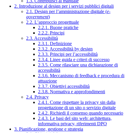
1.3. Contribuisci al manuale
2. Introduzione al design per i servizi pubblici digitali
2.1. Design per l’amministrazione digitale (
e-
government
)
2.2. L’approccio progettuale
2.2.1. Buone pratiche
2.2.2. Principi
2.3. Accessibilità
2.3.1. Definizione
2.3.2. Accessibilità by design
2.3.3. Principi per l’accessibilità
2.3.4. Linee guida e criteri di successo
2.3.5. Come rilasciare una dichiarazione di
accessibilità
2.3.6. Meccanismo di feedback e procedura di
attuazione
2.3.7. Obiettivi accessibilità
2.3.8. Normativa e approfondimenti
2.4. Privacy
2.4.1. Come rispettare la privacy sin dalla
progettazione di un sito o servizio digitale
2.4.2. Richiedi il consenso quando necessario
2.4.3. Le basi del sito web: architettura,
informativa privacy, riferimenti DPO
3. Pianificazione, gestione e strategia