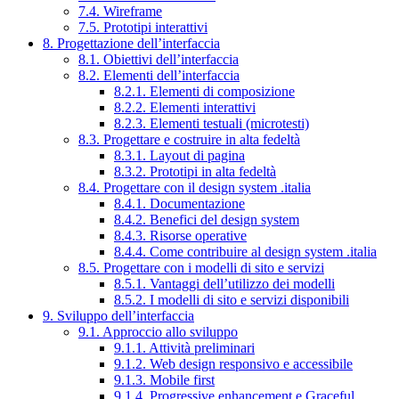
7.4. Wireframe
7.5. Prototipi interattivi
8. Progettazione dell’interfaccia
8.1. Obiettivi dell’interfaccia
8.2. Elementi dell’interfaccia
8.2.1. Elementi di composizione
8.2.2. Elementi interattivi
8.2.3. Elementi testuali (microtesti)
8.3. Progettare e costruire in alta fedeltà
8.3.1. Layout di pagina
8.3.2. Prototipi in alta fedeltà
8.4. Progettare con il design system .italia
8.4.1. Documentazione
8.4.2. Benefici del design system
8.4.3. Risorse operative
8.4.4. Come contribuire al design system .italia
8.5. Progettare con i modelli di sito e servizi
8.5.1. Vantaggi dell’utilizzo dei modelli
8.5.2. I modelli di sito e servizi disponibili
9. Sviluppo dell’interfaccia
9.1. Approccio allo sviluppo
9.1.1. Attività preliminari
9.1.2. Web design responsivo e accessibile
9.1.3. Mobile first
9.1.4. Progressive enhancement e Graceful