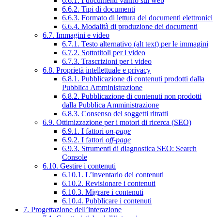
6.6.1. I documenti vanno sul web
6.6.2. Tipi di documenti
6.6.3. Formato di lettura dei documenti elettronici
6.6.4. Modalità di produzione dei documenti
6.7. Immagini e video
6.7.1. Testo alternativo (alt text) per le immagini
6.7.2. Sottotitoli per i video
6.7.3. Trascrizioni per i video
6.8. Proprietà intellettuale e privacy
6.8.1. Pubblicazione di contenuti prodotti dalla
Pubblica Amministrazione
6.8.2. Pubblicazione di contenuti non prodotti
dalla Pubblica Amministrazione
6.8.3. Consenso dei soggetti ritratti
6.9. Ottimizzazione per i motori di ricerca (SEO)
6.9.1. I fattori
on-page
6.9.2. I fattori
off-page
6.9.3. Strumenti di diagnostica SEO: Search
Console
6.10. Gestire i contenuti
6.10.1. L’inventario dei contenuti
6.10.2. Revisionare i contenuti
6.10.3. Migrare i contenuti
6.10.4. Pubblicare i contenuti
7. Progettazione dell’interazione