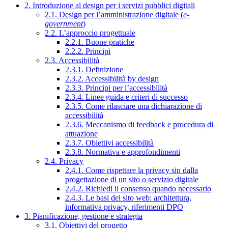
2. Introduzione al design per i servizi pubblici digitali
2.1. Design per l’amministrazione digitale (
e-
government
)
2.2. L’approccio progettuale
2.2.1. Buone pratiche
2.2.2. Principi
2.3. Accessibilità
2.3.1. Definizione
2.3.2. Accessibilità by design
2.3.3. Principi per l’accessibilità
2.3.4. Linee guida e criteri di successo
2.3.5. Come rilasciare una dichiarazione di
accessibilità
2.3.6. Meccanismo di feedback e procedura di
attuazione
2.3.7. Obiettivi accessibilità
2.3.8. Normativa e approfondimenti
2.4. Privacy
2.4.1. Come rispettare la privacy sin dalla
progettazione di un sito o servizio digitale
2.4.2. Richiedi il consenso quando necessario
2.4.3. Le basi del sito web: architettura,
informativa privacy, riferimenti DPO
3. Pianificazione, gestione e strategia
3.1. Obiettivi del progetto