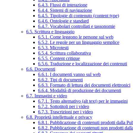
6.4.3. Flussi di interazione
6.4.4. Sistemi di navigazione
6.4.5. Tipologie di contenuto (content type)
6.4.6. Ontologie e standard
6.4.7. Vocabolari controllati e tassonomie
6.5. Scrittura e linguaggio
6.5.1. Come leggono le persone sul web
6.5.2. Le regole per un linguaggio semplice
6.5.3. Microtesti
6.5.4. Scrittura collaborativa
6.5.5. Content critique
6.5.6. Traduzione e localizzazione dei contenuti
6.6. Documenti
6.6.1. I documenti vanno sul web
6.6.2. Tipi di documenti
6.6.3. Formato di lettura dei documenti elettronici
6.6.4. Modalità di produzione dei documenti
6.7. Immagini e video
6.7.1. Testo alternativo (alt text) per le immagini
6.7.2. Sottotitoli per i video
6.7.3. Trascrizioni per i video
6.8. Proprietà intellettuale e privacy
6.8.1. Pubblicazione di contenuti prodotti dalla P
6.8.2. Pubblicazione di contenuti non prodotti dal