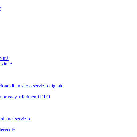
)
ilità
azione
ione di un sito o servizio digitale
va privacy, riferimenti DPO
olti nel servizio
ntervento