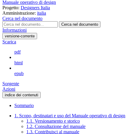
Manuale operativo di design
Progetto:
Designers Italia
Amministrazione:
italia
Cerca nel documento
Cerca nel documento
Informazioni
versione-corrente
Scarica
pdf
html
epub
Sorgente
Azioni
indice dei contenuti
Sommario
1. Scopo, destinatari e uso del Manuale operativo di design
1.1. Versionamento e storico
1.2. Consultazione del manuale
1.3. Contribuisci al manuale