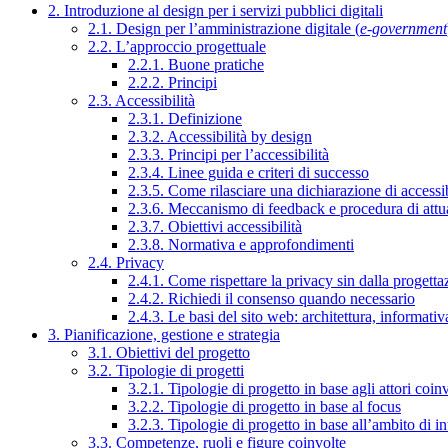
2. Introduzione al design per i servizi pubblici digitali
2.1. Design per l’amministrazione digitale (
e-government
2.2. L’approccio progettuale
2.2.1. Buone pratiche
2.2.2. Principi
2.3. Accessibilità
2.3.1. Definizione
2.3.2. Accessibilità by design
2.3.3. Principi per l’accessibilità
2.3.4. Linee guida e criteri di successo
2.3.5. Come rilasciare una dichiarazione di accessib
2.3.6. Meccanismo di feedback e procedura di attu
2.3.7. Obiettivi accessibilità
2.3.8. Normativa e approfondimenti
2.4. Privacy
2.4.1. Come rispettare la privacy sin dalla progettaz
2.4.2. Richiedi il consenso quando necessario
2.4.3. Le basi del sito web: architettura, informati
3. Pianificazione, gestione e strategia
3.1. Obiettivi del progetto
3.2. Tipologie di progetti
3.2.1. Tipologie di progetto in base agli attori coinv
3.2.2. Tipologie di progetto in base al focus
3.2.3. Tipologie di progetto in base all’ambito di i
3.3. Competenze, ruoli e figure coinvolte