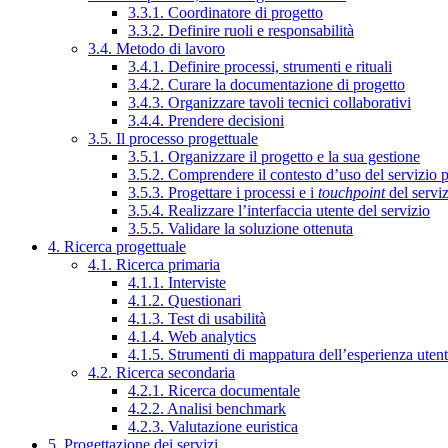
3.3.1. Coordinatore di progetto
3.3.2. Definire ruoli e responsabilità
3.4. Metodo di lavoro
3.4.1. Definire processi, strumenti e rituali
3.4.2. Curare la documentazione di progetto
3.4.3. Organizzare tavoli tecnici collaborativi
3.4.4. Prendere decisioni
3.5. Il processo progettuale
3.5.1. Organizzare il progetto e la sua gestione
3.5.2. Comprendere il contesto d’uso del servizio 
3.5.3. Progettare i processi e i
touchpoint
del servi
3.5.4. Realizzare l’interfaccia utente del servizio
3.5.5. Validare la soluzione ottenuta
4. Ricerca progettuale
4.1. Ricerca primaria
4.1.1. Interviste
4.1.2. Questionari
4.1.3. Test di usabilità
4.1.4. Web analytics
4.1.5. Strumenti di mappatura dell’esperienza uten
4.2. Ricerca secondaria
4.2.1. Ricerca documentale
4.2.2. Analisi benchmark
4.2.3. Valutazione euristica
5. Progettazione dei servizi