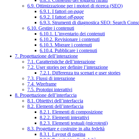
6.8.3. Consenso dei soggetti ritratti
6.9. Ottimizzazione per i motori di ricerca (SEO)
6.9.1. I fattori
on-page
6.9.2. I fattori
off-page
6.9.3. Strumenti di diagnostica SEO: Search Cons
6.10. Gestire i contenuti
6.10.1. L’inventario dei contenuti
6.10.2. Revisionare i contenuti
6.10.3. Migrare i contenuti
6.10.4. Pubblicare i contenuti
7. Progettazione dell’interazione
7.1. Caratteristiche dell’interazione
7.2. User stories per definire l’interazione
7.2.1. Differenza tra scenari e user stories
7.3. Flussi di interazione
7.4. Wireframe
7.5. Prototipi interattivi
8. Progettazione dell’interfaccia
8.1. Obiettivi dell’interfaccia
8.2. Elementi dell’interfaccia
8.2.1. Elementi di composizione
8.2.2. Elementi interattivi
8.2.3. Elementi testuali (microtesti)
8.3. Progettare e costruire in alta fedeltà
8.3.1. Layout di pagina