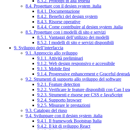
8.3.2. Prototipi in alta fedeltà
8.4. Progettare con il design system .italia
8.4.1. Documentazione
8.4.2. Benefici del design system
8.4.3. Risorse operative
8.4.4. Come contribuire al design system .italia
8.5. Progettare con i modelli di sito e servizi
8.5.1. Vantaggi dell’utilizzo dei modelli
8.5.2. I modelli di sito e servizi disponibili
9. Sviluppo dell’interfaccia
9.1. Approccio allo sviluppo
9.1.1. Attività preliminari
9.1.2. Web design responsivo e accessibile
9.1.3. Mobile first
9.1.4. Progressive enhancement e Graceful degrad
9.2. Strumenti di supporto allo sviluppo del software
9.2.1. Feature detection
9.2.2. Verificare le feature disponibili con Can I us
9.2.3. Strumenti e risorse per CSS e JavaScript
9.2.4. Supporto browser
9.2.5. Misurare le prestazioni
9.3. Catalogo del riuso
9.4. Sviluppare con il design system .italia
9.4.1. Il framework Bootstrap Italia
9.4.2. Il kit di sviluppo React