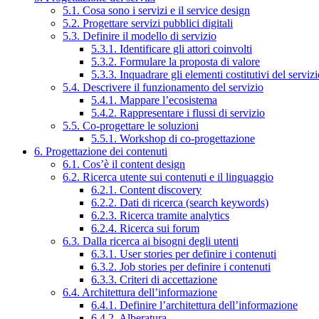
5.1. Cosa sono i servizi e il service design
5.2. Progettare servizi pubblici digitali
5.3. Definire il modello di servizio
5.3.1. Identificare gli attori coinvolti
5.3.2. Formulare la proposta di valore
5.3.3. Inquadrare gli elementi costitutivi del serviz
5.4. Descrivere il funzionamento del servizio
5.4.1. Mappare l’ecosistema
5.4.2. Rappresentare i flussi di servizio
5.5. Co-progettare le soluzioni
5.5.1. Workshop di co-progettazione
6. Progettazione dei contenuti
6.1. Cos’è il content design
6.2. Ricerca utente sui contenuti e il linguaggio
6.2.1. Content discovery
6.2.2. Dati di ricerca (search keywords)
6.2.3. Ricerca tramite analytics
6.2.4. Ricerca sui forum
6.3. Dalla ricerca ai bisogni degli utenti
6.3.1. User stories per definire i contenuti
6.3.2. Job stories per definire i contenuti
6.3.3. Criteri di accettazione
6.4. Architettura dell’informazione
6.4.1. Definire l’architettura dell’informazione
6.4.2. Alberatura