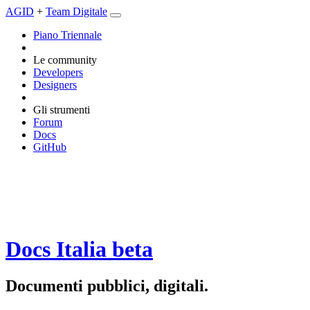
AGID
+
Team Digitale
Piano Triennale
Le community
Developers
Designers
Gli strumenti
Forum
Docs
GitHub
Docs Italia
beta
Documenti pubblici, digitali.