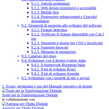
9.1.1. Attività preliminari
9.1.2. Web design responsivo e accessibile
9.1.3. Mobile first
9.1.4. Progressive enhancement e Graceful
degradation
9.2. Strumenti di supporto allo sviluppo del software
9.2.1. Feature detection
9.2.2. Verificare le feature disponibili con Can I
use
9.2.3. Strumenti e risorse per CSS e JavaScript
9.2.4. Supporto browser
9.2.5. Misurare le prestazioni
9.3. Catalogo del riuso
9.4. Sviluppare con il design system .italia
9.4.1. Il framework Bootstrap Italia
9.4.2. Il kit di sviluppo React
9.4.3. Il kit di sviluppo Angular
9.5. Sviluppare con i modelli di sito e servizi
1. Scopo, destinatari e uso del Manuale operativo di design
Team per la Trasformazione Digitale
in collaborazione con
Agenzia per l'Italia Digitale