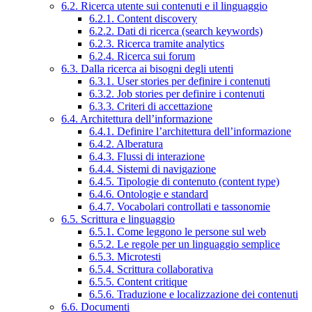
6.2. Ricerca utente sui contenuti e il linguaggio
6.2.1. Content discovery
6.2.2. Dati di ricerca (search keywords)
6.2.3. Ricerca tramite analytics
6.2.4. Ricerca sui forum
6.3. Dalla ricerca ai bisogni degli utenti
6.3.1. User stories per definire i contenuti
6.3.2. Job stories per definire i contenuti
6.3.3. Criteri di accettazione
6.4. Architettura dell’informazione
6.4.1. Definire l’architettura dell’informazione
6.4.2. Alberatura
6.4.3. Flussi di interazione
6.4.4. Sistemi di navigazione
6.4.5. Tipologie di contenuto (content type)
6.4.6. Ontologie e standard
6.4.7. Vocabolari controllati e tassonomie
6.5. Scrittura e linguaggio
6.5.1. Come leggono le persone sul web
6.5.2. Le regole per un linguaggio semplice
6.5.3. Microtesti
6.5.4. Scrittura collaborativa
6.5.5. Content critique
6.5.6. Traduzione e localizzazione dei contenuti
6.6. Documenti