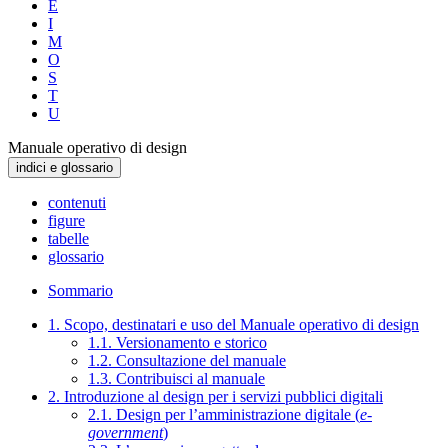
E
I
M
O
S
T
U
Manuale operativo di design
indici e glossario
contenuti
figure
tabelle
glossario
Sommario
1. Scopo, destinatari e uso del Manuale operativo di design
1.1. Versionamento e storico
1.2. Consultazione del manuale
1.3. Contribuisci al manuale
2. Introduzione al design per i servizi pubblici digitali
2.1. Design per l’amministrazione digitale (
e-
government
)