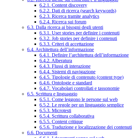
6.2.1. Content discovery
6.2.2. Dati di ricerca (search keywords)
6.2.3. Ricerca tramite analytics
6.2.4. Ricerca sui forum
6.3. Dalla ricerca ai bisogni degli utenti
6.3.1. User stories per definire i contenuti
6.3.2. Job stories per definire i contenuti
6.3.3. Criteri di accettazione
6.4. Architettura dell’informazione
6.4.1. Definire l’architettura dell’informazione
6.4.2. Alberatura
6.4.3. Flussi di interazione
6.4.4. Sistemi di navigazione
6.4.5. Tipologie di contenuto (content type)
6.4.6. Ontologie e standard
6.4.7. Vocabolari controllati e tassonomie
6.5. Scrittura e linguaggio
6.5.1. Come leggono le persone sul web
6.5.2. Le regole per un linguaggio semplice
6.5.3. Microtesti
6.5.4. Scrittura collaborativa
6.5.5. Content critique
6.5.6. Traduzione e localizzazione dei contenuti
6.6. Documenti