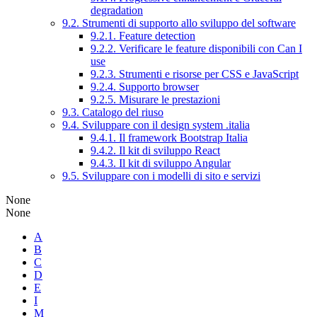
degradation
9.2. Strumenti di supporto allo sviluppo del software
9.2.1. Feature detection
9.2.2. Verificare le feature disponibili con Can I
use
9.2.3. Strumenti e risorse per CSS e JavaScript
9.2.4. Supporto browser
9.2.5. Misurare le prestazioni
9.3. Catalogo del riuso
9.4. Sviluppare con il design system .italia
9.4.1. Il framework Bootstrap Italia
9.4.2. Il kit di sviluppo React
9.4.3. Il kit di sviluppo Angular
9.5. Sviluppare con i modelli di sito e servizi
None
None
A
B
C
D
E
I
M