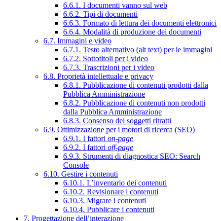
6.6.1. I documenti vanno sul web
6.6.2. Tipi di documenti
6.6.3. Formato di lettura dei documenti elettronici
6.6.4. Modalità di produzione dei documenti
6.7. Immagini e video
6.7.1. Testo alternativo (alt text) per le immagini
6.7.2. Sottotitoli per i video
6.7.3. Trascrizioni per i video
6.8. Proprietà intellettuale e privacy
6.8.1. Pubblicazione di contenuti prodotti dalla
Pubblica Amministrazione
6.8.2. Pubblicazione di contenuti non prodotti
dalla Pubblica Amministrazione
6.8.3. Consenso dei soggetti ritratti
6.9. Ottimizzazione per i motori di ricerca (SEO)
6.9.1. I fattori
on-page
6.9.2. I fattori
off-page
6.9.3. Strumenti di diagnostica SEO: Search
Console
6.10. Gestire i contenuti
6.10.1. L’inventario dei contenuti
6.10.2. Revisionare i contenuti
6.10.3. Migrare i contenuti
6.10.4. Pubblicare i contenuti
7. Progettazione dell’interazione