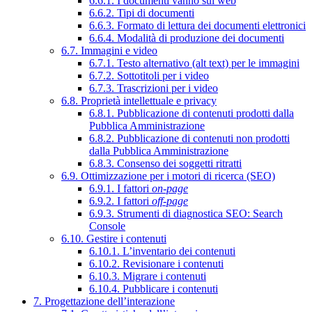
6.6.1. I documenti vanno sul web
6.6.2. Tipi di documenti
6.6.3. Formato di lettura dei documenti elettronici
6.6.4. Modalità di produzione dei documenti
6.7. Immagini e video
6.7.1. Testo alternativo (alt text) per le immagini
6.7.2. Sottotitoli per i video
6.7.3. Trascrizioni per i video
6.8. Proprietà intellettuale e privacy
6.8.1. Pubblicazione di contenuti prodotti dalla
Pubblica Amministrazione
6.8.2. Pubblicazione di contenuti non prodotti
dalla Pubblica Amministrazione
6.8.3. Consenso dei soggetti ritratti
6.9. Ottimizzazione per i motori di ricerca (SEO)
6.9.1. I fattori
on-page
6.9.2. I fattori
off-page
6.9.3. Strumenti di diagnostica SEO: Search
Console
6.10. Gestire i contenuti
6.10.1. L’inventario dei contenuti
6.10.2. Revisionare i contenuti
6.10.3. Migrare i contenuti
6.10.4. Pubblicare i contenuti
7. Progettazione dell’interazione