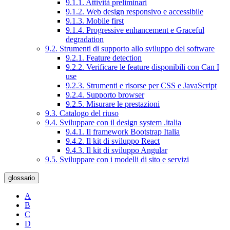
9.1.1. Attività preliminari
9.1.2. Web design responsivo e accessibile
9.1.3. Mobile first
9.1.4. Progressive enhancement e Graceful
degradation
9.2. Strumenti di supporto allo sviluppo del software
9.2.1. Feature detection
9.2.2. Verificare le feature disponibili con Can I
use
9.2.3. Strumenti e risorse per CSS e JavaScript
9.2.4. Supporto browser
9.2.5. Misurare le prestazioni
9.3. Catalogo del riuso
9.4. Sviluppare con il design system .italia
9.4.1. Il framework Bootstrap Italia
9.4.2. Il kit di sviluppo React
9.4.3. Il kit di sviluppo Angular
9.5. Sviluppare con i modelli di sito e servizi
glossario
A
B
C
D