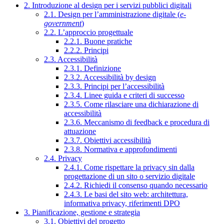
2. Introduzione al design per i servizi pubblici digitali
2.1. Design per l’amministrazione digitale (
e-
government
)
2.2. L’approccio progettuale
2.2.1. Buone pratiche
2.2.2. Principi
2.3. Accessibilità
2.3.1. Definizione
2.3.2. Accessibilità by design
2.3.3. Principi per l’accessibilità
2.3.4. Linee guida e criteri di successo
2.3.5. Come rilasciare una dichiarazione di
accessibilità
2.3.6. Meccanismo di feedback e procedura di
attuazione
2.3.7. Obiettivi accessibilità
2.3.8. Normativa e approfondimenti
2.4. Privacy
2.4.1. Come rispettare la privacy sin dalla
progettazione di un sito o servizio digitale
2.4.2. Richiedi il consenso quando necessario
2.4.3. Le basi del sito web: architettura,
informativa privacy, riferimenti DPO
3. Pianificazione, gestione e strategia
3.1. Obiettivi del progetto