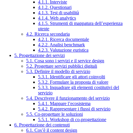
4.1.1. Interviste
4.1.2. Questionari
4.1.3. Test di usabilità
4.1.4. Web analytics
4.1.5. Strumenti di mappatura dell’esperienza
utente
4.2. Ricerca secondaria
4.2.1. Ricerca documentale
4.2.2. Analisi benchmark
4.2.3. Valutazione euristica
5. Progettazione dei servizi
5.1. Cosa sono i servizi e il service design
5.2. Progettare servizi pubblici digitali
5.3. Definire il modello di servizio
5.3.1. Identificare gli attori coinvolti
5.3.2. Formulare la proposta di valore
5.3.3. Inquadrare gli elementi costitutivi del
servizio
5.4. Descrivere il funzionamento del servizio
5.4.1. Mappare l’ecosistema
5.4.2. Rappresentare i flussi di servizio
5.5. Co-progettare le soluzioni
5.5.1. Workshop di co-progettazione
6. Progettazione dei contenuti
6.1. Cos’è il content design