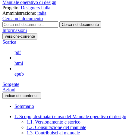
Manuale operativo di design
Progetto:
Designers Italia
Amministrazione:
italia
Cerca nel documento
Cerca nel documento
Informazioni
versione-corrente
Scarica
pdf
html
epub
Sorgente
Azioni
indice dei contenuti
Sommario
1. Scopo, destinatari e uso del Manuale operativo di design
1.1. Versionamento e storico
1.2. Consultazione del manuale
1.3. Contribuisci al manuale