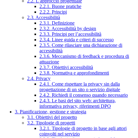
2.2. L’approccio progettuale
2.2.1. Buone pratiche
2.2.2. Principi
2.3. Accessibilità
2.3.1. Definizione
2.3.2. Accessibilità by design
2.3.3. Principi per l’accessibilità
2.3.4. Linee guida e criteri di successo
2.3.5. Come rilasciare una dichiarazione di
accessibilità
2.3.6. Meccanismo di feedback e procedura di
attuazione
2.3.7. Obiettivi accessibilità
2.3.8. Normativa e approfondimenti
2.4. Privacy
2.4.1. Come rispettare la privacy sin dalla
progettazione di un sito o servizio digitale
2.4.2. Richiedi il consenso quando necessario
2.4.3. Le basi del sito web: architettura,
informativa privacy, riferimenti DPO
3. Pianificazione, gestione e strategia
3.1. Obiettivi del progetto
3.2. Tipologie di progetti
3.2.1. Tipologie di progetto in base agli attori
coinvolti nel servizio