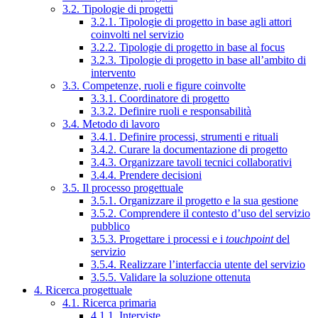
3.2. Tipologie di progetti
3.2.1. Tipologie di progetto in base agli attori
coinvolti nel servizio
3.2.2. Tipologie di progetto in base al focus
3.2.3. Tipologie di progetto in base all’ambito di
intervento
3.3. Competenze, ruoli e figure coinvolte
3.3.1. Coordinatore di progetto
3.3.2. Definire ruoli e responsabilità
3.4. Metodo di lavoro
3.4.1. Definire processi, strumenti e rituali
3.4.2. Curare la documentazione di progetto
3.4.3. Organizzare tavoli tecnici collaborativi
3.4.4. Prendere decisioni
3.5. Il processo progettuale
3.5.1. Organizzare il progetto e la sua gestione
3.5.2. Comprendere il contesto d’uso del servizio
pubblico
3.5.3. Progettare i processi e i
touchpoint
del
servizio
3.5.4. Realizzare l’interfaccia utente del servizio
3.5.5. Validare la soluzione ottenuta
4. Ricerca progettuale
4.1. Ricerca primaria
4.1.1. Interviste