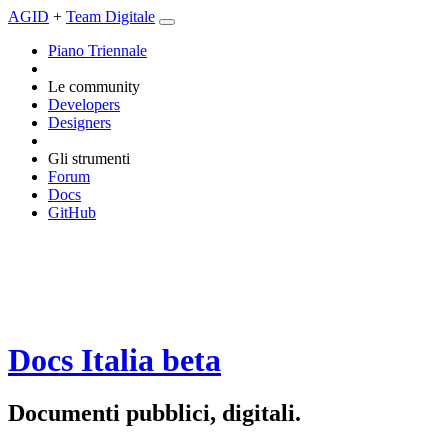
AGID
+
Team Digitale
Piano Triennale
Le community
Developers
Designers
Gli strumenti
Forum
Docs
GitHub
Docs Italia
beta
Documenti pubblici, digitali.