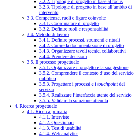
3.2.2. Tipologie di progetto in base al focus
3.2.3. Tipologie di progetto in base all’ambito di
intervento
3.3. Competenze, ruoli e figure coinvolte
3.3.1. Coordinatore di progetto
3.3.2. Definire ruoli e responsabilità
3.4. Metodo di lavoro
3.4.1. Definire processi, strumenti e rituali
3.4.2. Curare la documentazione di progetto
3.4.3. Organizzare tavoli tecnici collaborativi
3.4.4. Prendere decisioni
3.5. Il processo progettuale
3.5.1. Organizzare il progetto e la sua gestione
3.5.2. Comprendere il contesto d’uso del servizio
pubblico
3.5.3. Progettare i processi e i
touchpoint
del
servizio
3.5.4. Realizzare l’interfaccia utente del servizio
3.5.5. Validare la soluzione ottenuta
4. Ricerca progettuale
4.1. Ricerca primaria
4.1.1. Interviste
4.1.2. Questionari
4.1.3. Test di usabilità
4.1.4. Web analytics