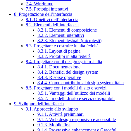
7.4. Wireframe
7.5. Prototipi interattivi
8. Progettazione dell’interfaccia
8.1. Obiettivi dell’interfaccia
8.2. Elementi dell’interfaccia
8.2.1. Elementi di composizione
8.2.2. Elementi interattivi
8.2.3. Elementi testuali (microtesti)
8.3. Progettare e costruire in alta fedeltà
8.3.1. Layout di pagina
8.3.2. Prototipi in alta fedeltà
8.4. Progettare con il design system .italia
8.4.1. Documentazione
8.4.2. Benefici del design system
8.4.3. Risorse operative
8.4.4. Come contribuire al design system .italia
8.5. Progettare con i modelli di sito e servizi
8.5.1. Vantaggi dell’utilizzo dei modelli
8.5.2. I modelli di sito e servizi disponibili
9. Sviluppo dell’interfaccia
9.1. Approccio allo sviluppo
9.1.1. Attività preliminari
9.1.2. Web design responsivo e accessibile
9.1.3. Mobile first
9.1.4. Progressive enhancement e Graceful