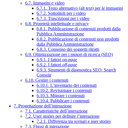
6.7. Immagini e video
6.7.1. Testo alternativo (alt text) per le immagini
6.7.2. Sottotitoli per i video
6.7.3. Trascrizioni per i video
6.8. Proprietà intellettuale e privacy
6.8.1. Pubblicazione di contenuti prodotti dalla
Pubblica Amministrazione
6.8.2. Pubblicazione di contenuti non prodotti
dalla Pubblica Amministrazione
6.8.3. Consenso dei soggetti ritratti
6.9. Ottimizzazione per i motori di ricerca (SEO)
6.9.1. I fattori
on-page
6.9.2. I fattori
off-page
6.9.3. Strumenti di diagnostica SEO: Search
Console
6.10. Gestire i contenuti
6.10.1. L’inventario dei contenuti
6.10.2. Revisionare i contenuti
6.10.3. Migrare i contenuti
6.10.4. Pubblicare i contenuti
7. Progettazione dell’interazione
7.1. Caratteristiche dell’interazione
7.2. User stories per definire l’interazione
7.2.1. Differenza tra scenari e user stories
7.3. Flussi di interazione