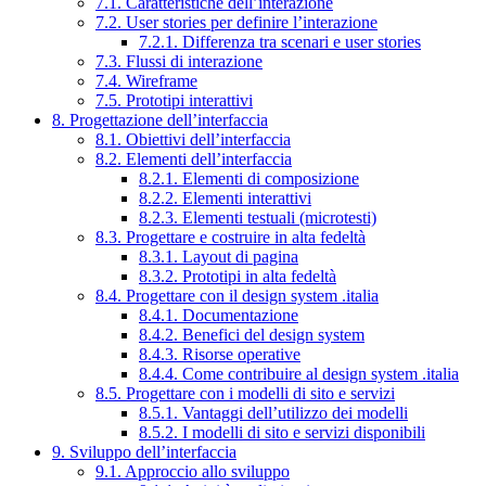
7.1. Caratteristiche dell’interazione
7.2. User stories per definire l’interazione
7.2.1. Differenza tra scenari e user stories
7.3. Flussi di interazione
7.4. Wireframe
7.5. Prototipi interattivi
8. Progettazione dell’interfaccia
8.1. Obiettivi dell’interfaccia
8.2. Elementi dell’interfaccia
8.2.1. Elementi di composizione
8.2.2. Elementi interattivi
8.2.3. Elementi testuali (microtesti)
8.3. Progettare e costruire in alta fedeltà
8.3.1. Layout di pagina
8.3.2. Prototipi in alta fedeltà
8.4. Progettare con il design system .italia
8.4.1. Documentazione
8.4.2. Benefici del design system
8.4.3. Risorse operative
8.4.4. Come contribuire al design system .italia
8.5. Progettare con i modelli di sito e servizi
8.5.1. Vantaggi dell’utilizzo dei modelli
8.5.2. I modelli di sito e servizi disponibili
9. Sviluppo dell’interfaccia
9.1. Approccio allo sviluppo