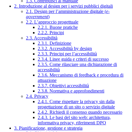
1.3. Contribuisci al manuale
2. Introduzione al design per i servizi pubblici digitali
2.1. Design per l’amministrazione digitale (
e-
government
)
2.2. L’approccio progettuale
2.2.1. Buone pratiche
2.2.2. Principi
2.3. Accessibilità
2.3.1. Definizione
2.3.2. Accessibilità by design
2.3.3. Principi per l’accessibilità
2.3.4. Linee guida e criteri di successo
2.3.5. Come rilasciare una dichiarazione di
accessibilità
2.3.6. Meccanismo di feedback e procedura di
attuazione
2.3.7. Obiettivi accessibilità
2.3.8. Normativa e approfondimenti
2.4. Privacy
2.4.1. Come rispettare la privacy sin dalla
progettazione di un sito o servizio digitale
2.4.2. Richiedi il consenso quando necessario
2.4.3. Le basi del sito web: architettura,
informativa privacy, riferimenti DPO
3. Pianificazione, gestione e strategia