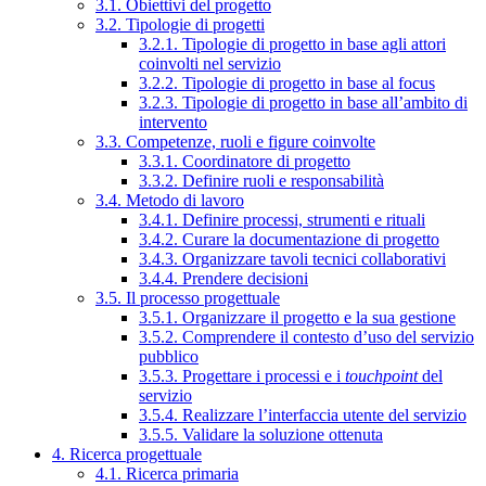
3.1. Obiettivi del progetto
3.2. Tipologie di progetti
3.2.1. Tipologie di progetto in base agli attori
coinvolti nel servizio
3.2.2. Tipologie di progetto in base al focus
3.2.3. Tipologie di progetto in base all’ambito di
intervento
3.3. Competenze, ruoli e figure coinvolte
3.3.1. Coordinatore di progetto
3.3.2. Definire ruoli e responsabilità
3.4. Metodo di lavoro
3.4.1. Definire processi, strumenti e rituali
3.4.2. Curare la documentazione di progetto
3.4.3. Organizzare tavoli tecnici collaborativi
3.4.4. Prendere decisioni
3.5. Il processo progettuale
3.5.1. Organizzare il progetto e la sua gestione
3.5.2. Comprendere il contesto d’uso del servizio
pubblico
3.5.3. Progettare i processi e i
touchpoint
del
servizio
3.5.4. Realizzare l’interfaccia utente del servizio
3.5.5. Validare la soluzione ottenuta
4. Ricerca progettuale
4.1. Ricerca primaria