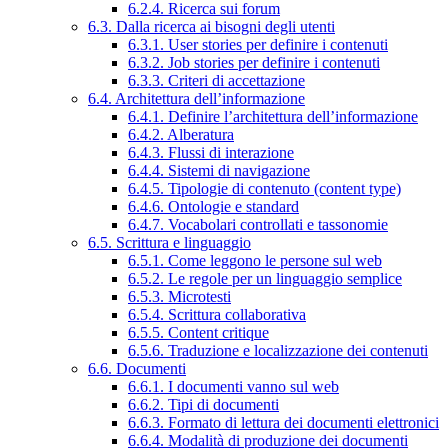
6.2.4. Ricerca sui forum
6.3. Dalla ricerca ai bisogni degli utenti
6.3.1. User stories per definire i contenuti
6.3.2. Job stories per definire i contenuti
6.3.3. Criteri di accettazione
6.4. Architettura dell’informazione
6.4.1. Definire l’architettura dell’informazione
6.4.2. Alberatura
6.4.3. Flussi di interazione
6.4.4. Sistemi di navigazione
6.4.5. Tipologie di contenuto (content type)
6.4.6. Ontologie e standard
6.4.7. Vocabolari controllati e tassonomie
6.5. Scrittura e linguaggio
6.5.1. Come leggono le persone sul web
6.5.2. Le regole per un linguaggio semplice
6.5.3. Microtesti
6.5.4. Scrittura collaborativa
6.5.5. Content critique
6.5.6. Traduzione e localizzazione dei contenuti
6.6. Documenti
6.6.1. I documenti vanno sul web
6.6.2. Tipi di documenti
6.6.3. Formato di lettura dei documenti elettronici
6.6.4. Modalità di produzione dei documenti