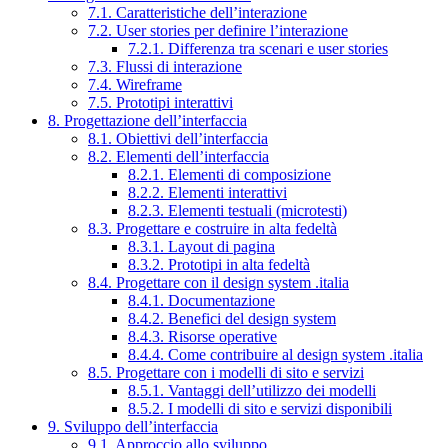
7.1. Caratteristiche dell’interazione
7.2. User stories per definire l’interazione
7.2.1. Differenza tra scenari e user stories
7.3. Flussi di interazione
7.4. Wireframe
7.5. Prototipi interattivi
8. Progettazione dell’interfaccia
8.1. Obiettivi dell’interfaccia
8.2. Elementi dell’interfaccia
8.2.1. Elementi di composizione
8.2.2. Elementi interattivi
8.2.3. Elementi testuali (microtesti)
8.3. Progettare e costruire in alta fedeltà
8.3.1. Layout di pagina
8.3.2. Prototipi in alta fedeltà
8.4. Progettare con il design system .italia
8.4.1. Documentazione
8.4.2. Benefici del design system
8.4.3. Risorse operative
8.4.4. Come contribuire al design system .italia
8.5. Progettare con i modelli di sito e servizi
8.5.1. Vantaggi dell’utilizzo dei modelli
8.5.2. I modelli di sito e servizi disponibili
9. Sviluppo dell’interfaccia
9.1. Approccio allo sviluppo