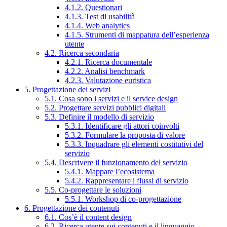
4.1.2. Questionari
4.1.3. Test di usabilità
4.1.4. Web analytics
4.1.5. Strumenti di mappatura dell’esperienza
utente
4.2. Ricerca secondaria
4.2.1. Ricerca documentale
4.2.2. Analisi benchmark
4.2.3. Valutazione euristica
5. Progettazione dei servizi
5.1. Cosa sono i servizi e il service design
5.2. Progettare servizi pubblici digitali
5.3. Definire il modello di servizio
5.3.1. Identificare gli attori coinvolti
5.3.2. Formulare la proposta di valore
5.3.3. Inquadrare gli elementi costitutivi del
servizio
5.4. Descrivere il funzionamento del servizio
5.4.1. Mappare l’ecosistema
5.4.2. Rappresentare i flussi di servizio
5.5. Co-progettare le soluzioni
5.5.1. Workshop di co-progettazione
6. Progettazione dei contenuti
6.1. Cos’è il content design
6.2. Ricerca utente sui contenuti e il linguaggio