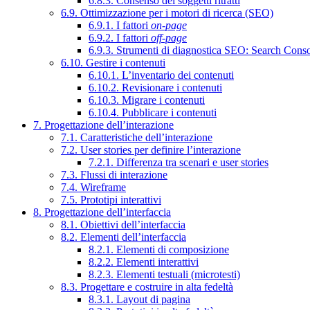
6.8.3. Consenso dei soggetti ritratti
6.9. Ottimizzazione per i motori di ricerca (SEO)
6.9.1. I fattori
on-page
6.9.2. I fattori
off-page
6.9.3. Strumenti di diagnostica SEO: Search Cons
6.10. Gestire i contenuti
6.10.1. L’inventario dei contenuti
6.10.2. Revisionare i contenuti
6.10.3. Migrare i contenuti
6.10.4. Pubblicare i contenuti
7. Progettazione dell’interazione
7.1. Caratteristiche dell’interazione
7.2. User stories per definire l’interazione
7.2.1. Differenza tra scenari e user stories
7.3. Flussi di interazione
7.4. Wireframe
7.5. Prototipi interattivi
8. Progettazione dell’interfaccia
8.1. Obiettivi dell’interfaccia
8.2. Elementi dell’interfaccia
8.2.1. Elementi di composizione
8.2.2. Elementi interattivi
8.2.3. Elementi testuali (microtesti)
8.3. Progettare e costruire in alta fedeltà
8.3.1. Layout di pagina