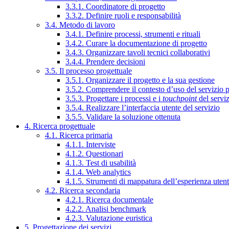
3.3.1. Coordinatore di progetto
3.3.2. Definire ruoli e responsabilità
3.4. Metodo di lavoro
3.4.1. Definire processi, strumenti e rituali
3.4.2. Curare la documentazione di progetto
3.4.3. Organizzare tavoli tecnici collaborativi
3.4.4. Prendere decisioni
3.5. Il processo progettuale
3.5.1. Organizzare il progetto e la sua gestione
3.5.2. Comprendere il contesto d’uso del servizio 
3.5.3. Progettare i processi e i
touchpoint
del servi
3.5.4. Realizzare l’interfaccia utente del servizio
3.5.5. Validare la soluzione ottenuta
4. Ricerca progettuale
4.1. Ricerca primaria
4.1.1. Interviste
4.1.2. Questionari
4.1.3. Test di usabilità
4.1.4. Web analytics
4.1.5. Strumenti di mappatura dell’esperienza uten
4.2. Ricerca secondaria
4.2.1. Ricerca documentale
4.2.2. Analisi benchmark
4.2.3. Valutazione euristica
5. Progettazione dei servizi