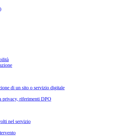
)
ilità
azione
ione di un sito o servizio digitale
va privacy, riferimenti DPO
olti nel servizio
ntervento