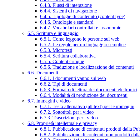
6.4.3. Flussi di interazione
6.4.4. Sistemi di navigazione
6.4.5. Tipologie di contenuto (content type)
6.4.6. Ontologie e standard
6.4.7. Vocabolari controllati e tassonomie
6.5. Scrittura e linguaggio
6.5.1. Come leggono le persone sul web
6.5.2. Le regole per un linguaggio semplice
6.5.3. Microtesti
6.5.4. Scrittura collaborativa
6.5.5. Content critique
6.5.6. Traduzione e localizzazione dei contenuti
6.6. Documenti
6.6.1. I documenti vanno sul web
6.6.2. Tipi di documenti
6.6.3. Formato di lettura dei documenti elettronici
6.6.4. Modalità di produzione dei documenti
6.7. Immagini e video
6.7.1. Testo alternativo (alt text) per le immagini
6.7.2. Sottotitoli per i video
6.7.3. Trascrizioni per i video
6.8. Proprietà intellettuale e privacy
6.8.1. Pubblicazione di contenuti prodotti dalla P
6.8.2. Pubblicazione di contenuti non prodotti dal