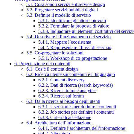
5.1. Cosa sono i servizi e il service design
5.2. Progettare servizi pubblici digitali
5.3. Definire il modello di servizio
5.3.1. Identificare gli attori coinvolti
5.3.2. Formulare la proposta di valore
5.3.3. Inquadrare gli elementi costitutivi del serviz
5.4. Descrivere il funzionamento del servizio
5.4.1. Mappare l’ecosistema
5.4.2. Rappresentare i flussi di servizio
5.5. Co-progettare le soluzioni
5.5.1. Workshop di co-progettazione
6. Progettazione dei contenuti
6.1. Cos’è il content design
6.2. Ricerca utente sui contenuti e il linguaggio
6.2.1. Content discovery
6.2.2. Dati di ricerca (search keywords)
6.2.3. Ricerca tramite analytics
6.2.4. Ricerca sui forum
6.3. Dalla ricerca ai bisogni degli utenti
6.3.1. User stories per definire i contenuti
6.3.2. Job stories per definire i contenuti
6.3.3. Criteri di accettazione
6.4. Architettura dell’informazione
6.4.1. Definire l’architettura dell’informazione
6.4.2. Alberatura