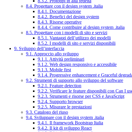
8.3.2. Prototipi in alta fedeltà
8.4. Progettare con il design system .italia
8.4.1. Documentazione
8.4.2. Benefici del design system
8.4.3. Risorse operative
8.4.4. Come contribuire al design system .italia
8.5. Progettare con i modelli di sito e servizi
8.5.1. Vantaggi dell’utilizzo dei modelli
8.5.2. I modelli di sito e servizi disponibili
9. Sviluppo dell’interfaccia
9.1. Approccio allo sviluppo
9.1.1. Attività preliminari
9.1.2. Web design responsivo e accessibile
9.1.3. Mobile first
9.1.4. Progressive enhancement e Graceful degrad
9.2. Strumenti di supporto allo sviluppo del software
9.2.1. Feature detection
9.2.2. Verificare le feature disponibili con Can I us
9.2.3. Strumenti e risorse per CSS e JavaScript
9.2.4. Supporto browser
9.2.5. Misurare le prestazioni
9.3. Catalogo del riuso
9.4. Sviluppare con il design system .italia
9.4.1. Il framework Bootstrap Italia
9.4.2. Il kit di sviluppo React