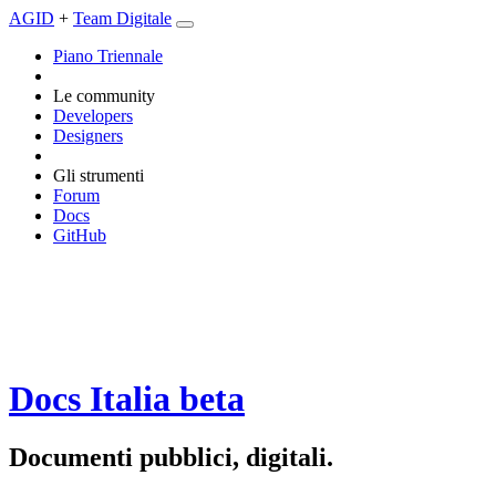
AGID
+
Team Digitale
Piano Triennale
Le community
Developers
Designers
Gli strumenti
Forum
Docs
GitHub
Docs Italia
beta
Documenti pubblici, digitali.