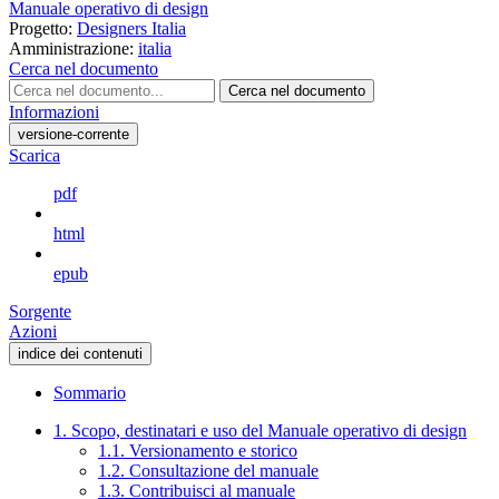
Manuale operativo di design
Progetto:
Designers Italia
Amministrazione:
italia
Cerca nel documento
Cerca nel documento
Informazioni
versione-corrente
Scarica
pdf
html
epub
Sorgente
Azioni
indice dei contenuti
Sommario
1. Scopo, destinatari e uso del Manuale operativo di design
1.1. Versionamento e storico
1.2. Consultazione del manuale
1.3. Contribuisci al manuale