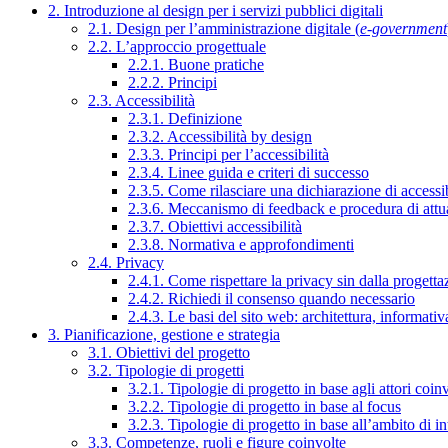
2. Introduzione al design per i servizi pubblici digitali
2.1. Design per l’amministrazione digitale (
e-government
2.2. L’approccio progettuale
2.2.1. Buone pratiche
2.2.2. Principi
2.3. Accessibilità
2.3.1. Definizione
2.3.2. Accessibilità by design
2.3.3. Principi per l’accessibilità
2.3.4. Linee guida e criteri di successo
2.3.5. Come rilasciare una dichiarazione di accessib
2.3.6. Meccanismo di feedback e procedura di attu
2.3.7. Obiettivi accessibilità
2.3.8. Normativa e approfondimenti
2.4. Privacy
2.4.1. Come rispettare la privacy sin dalla progettaz
2.4.2. Richiedi il consenso quando necessario
2.4.3. Le basi del sito web: architettura, informati
3. Pianificazione, gestione e strategia
3.1. Obiettivi del progetto
3.2. Tipologie di progetti
3.2.1. Tipologie di progetto in base agli attori coinv
3.2.2. Tipologie di progetto in base al focus
3.2.3. Tipologie di progetto in base all’ambito di i
3.3. Competenze, ruoli e figure coinvolte