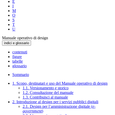
E
I
M
O
S
T
U
Manuale operativo di design
indici e glossario
contenuti
figure
tabelle
glossario
Sommario
1. Scopo, destinatari e uso del Manuale operativo di design
1.1. Versionamento e storico
1.2. Consultazione del manuale
1.3. Contribuisci al manuale
2. Introduzione al design per i servizi pubblici digitali
2.1. Design per l’amministrazione digitale (
e-
government
)