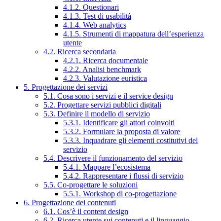
4.1.2. Questionari
4.1.3. Test di usabilità
4.1.4. Web analytics
4.1.5. Strumenti di mappatura dell’esperienza
utente
4.2. Ricerca secondaria
4.2.1. Ricerca documentale
4.2.2. Analisi benchmark
4.2.3. Valutazione euristica
5. Progettazione dei servizi
5.1. Cosa sono i servizi e il service design
5.2. Progettare servizi pubblici digitali
5.3. Definire il modello di servizio
5.3.1. Identificare gli attori coinvolti
5.3.2. Formulare la proposta di valore
5.3.3. Inquadrare gli elementi costitutivi del
servizio
5.4. Descrivere il funzionamento del servizio
5.4.1. Mappare l’ecosistema
5.4.2. Rappresentare i flussi di servizio
5.5. Co-progettare le soluzioni
5.5.1. Workshop di co-progettazione
6. Progettazione dei contenuti
6.1. Cos’è il content design
6.2. Ricerca utente sui contenuti e il linguaggio