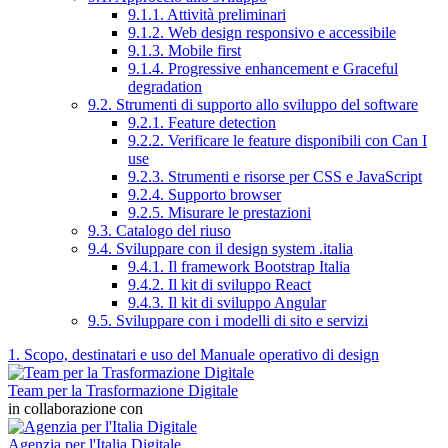
9.1.1. Attività preliminari
9.1.2. Web design responsivo e accessibile
9.1.3. Mobile first
9.1.4. Progressive enhancement e Graceful
degradation
9.2. Strumenti di supporto allo sviluppo del software
9.2.1. Feature detection
9.2.2. Verificare le feature disponibili con Can I
use
9.2.3. Strumenti e risorse per CSS e JavaScript
9.2.4. Supporto browser
9.2.5. Misurare le prestazioni
9.3. Catalogo del riuso
9.4. Sviluppare con il design system .italia
9.4.1. Il framework Bootstrap Italia
9.4.2. Il kit di sviluppo React
9.4.3. Il kit di sviluppo Angular
9.5. Sviluppare con i modelli di sito e servizi
1. Scopo, destinatari e uso del Manuale operativo di design
Team per la Trasformazione Digitale
in collaborazione con
Agenzia per l'Italia Digitale