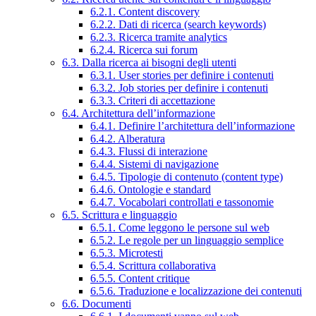
6.2.1. Content discovery
6.2.2. Dati di ricerca (search keywords)
6.2.3. Ricerca tramite analytics
6.2.4. Ricerca sui forum
6.3. Dalla ricerca ai bisogni degli utenti
6.3.1. User stories per definire i contenuti
6.3.2. Job stories per definire i contenuti
6.3.3. Criteri di accettazione
6.4. Architettura dell’informazione
6.4.1. Definire l’architettura dell’informazione
6.4.2. Alberatura
6.4.3. Flussi di interazione
6.4.4. Sistemi di navigazione
6.4.5. Tipologie di contenuto (content type)
6.4.6. Ontologie e standard
6.4.7. Vocabolari controllati e tassonomie
6.5. Scrittura e linguaggio
6.5.1. Come leggono le persone sul web
6.5.2. Le regole per un linguaggio semplice
6.5.3. Microtesti
6.5.4. Scrittura collaborativa
6.5.5. Content critique
6.5.6. Traduzione e localizzazione dei contenuti
6.6. Documenti