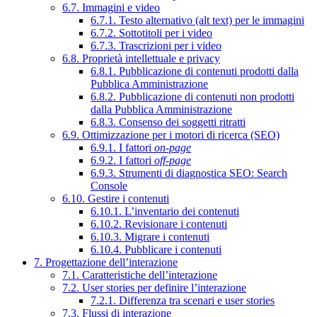
6.7. Immagini e video
6.7.1. Testo alternativo (alt text) per le immagini
6.7.2. Sottotitoli per i video
6.7.3. Trascrizioni per i video
6.8. Proprietà intellettuale e privacy
6.8.1. Pubblicazione di contenuti prodotti dalla
Pubblica Amministrazione
6.8.2. Pubblicazione di contenuti non prodotti
dalla Pubblica Amministrazione
6.8.3. Consenso dei soggetti ritratti
6.9. Ottimizzazione per i motori di ricerca (SEO)
6.9.1. I fattori
on-page
6.9.2. I fattori
off-page
6.9.3. Strumenti di diagnostica SEO: Search
Console
6.10. Gestire i contenuti
6.10.1. L’inventario dei contenuti
6.10.2. Revisionare i contenuti
6.10.3. Migrare i contenuti
6.10.4. Pubblicare i contenuti
7. Progettazione dell’interazione
7.1. Caratteristiche dell’interazione
7.2. User stories per definire l’interazione
7.2.1. Differenza tra scenari e user stories
7.3. Flussi di interazione