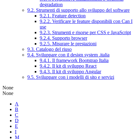
degradation
9.2. Strumenti di supporto allo sviluppo del software
9.2.1. Feature detection
9.2.2. Verificare le feature disponibili con Can I
use
9.2.3. Strumenti e risorse per CSS e JavaScript
9.2.4. Supporto browser
9.2.5. Misurare le prestazioni
9.3. Catalogo del riuso
9.4. Sviluppare con il design system .italia
9.4.1. Il framework Bootstrap Italia
9.4.2. Il kit di sviluppo React
9.4.3. Il kit di sviluppo Angular
9.5. Sviluppare con i modelli di sito e servizi
None
None
A
B
C
D
E
I
M