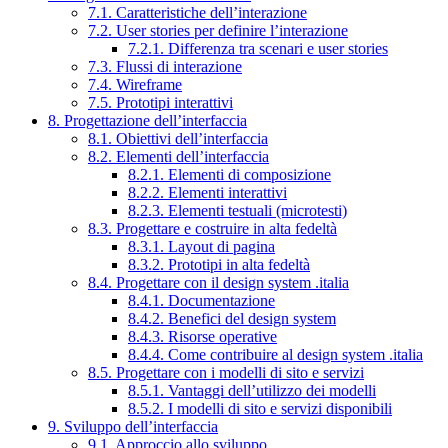
7.1. Caratteristiche dell’interazione
7.2. User stories per definire l’interazione
7.2.1. Differenza tra scenari e user stories
7.3. Flussi di interazione
7.4. Wireframe
7.5. Prototipi interattivi
8. Progettazione dell’interfaccia
8.1. Obiettivi dell’interfaccia
8.2. Elementi dell’interfaccia
8.2.1. Elementi di composizione
8.2.2. Elementi interattivi
8.2.3. Elementi testuali (microtesti)
8.3. Progettare e costruire in alta fedeltà
8.3.1. Layout di pagina
8.3.2. Prototipi in alta fedeltà
8.4. Progettare con il design system .italia
8.4.1. Documentazione
8.4.2. Benefici del design system
8.4.3. Risorse operative
8.4.4. Come contribuire al design system .italia
8.5. Progettare con i modelli di sito e servizi
8.5.1. Vantaggi dell’utilizzo dei modelli
8.5.2. I modelli di sito e servizi disponibili
9. Sviluppo dell’interfaccia
9.1. Approccio allo sviluppo