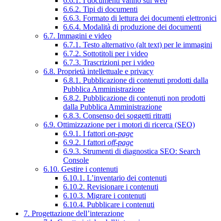
6.6.1. I documenti vanno sul web
6.6.2. Tipi di documenti
6.6.3. Formato di lettura dei documenti elettronici
6.6.4. Modalità di produzione dei documenti
6.7. Immagini e video
6.7.1. Testo alternativo (alt text) per le immagini
6.7.2. Sottotitoli per i video
6.7.3. Trascrizioni per i video
6.8. Proprietà intellettuale e privacy
6.8.1. Pubblicazione di contenuti prodotti dalla
Pubblica Amministrazione
6.8.2. Pubblicazione di contenuti non prodotti
dalla Pubblica Amministrazione
6.8.3. Consenso dei soggetti ritratti
6.9. Ottimizzazione per i motori di ricerca (SEO)
6.9.1. I fattori
on-page
6.9.2. I fattori
off-page
6.9.3. Strumenti di diagnostica SEO: Search
Console
6.10. Gestire i contenuti
6.10.1. L’inventario dei contenuti
6.10.2. Revisionare i contenuti
6.10.3. Migrare i contenuti
6.10.4. Pubblicare i contenuti
7. Progettazione dell’interazione