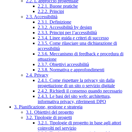
2.2. L’approccio progettuale
2.2.1. Buone pratiche
2.2.2. Principi
2.3. Accessibilità
2.3.1. Definizione
2.3.2. Accessibilità by design
2.3.3. Principi per l’accessibilità
2.3.4. Linee guida e criteri di successo
2.3.5. Come rilasciare una dichiarazione di
accessibilità
2.3.6. Meccanismo di feedback e procedura di
attuazione
2.3.7. Obiettivi accessibilità
2.3.8. Normativa e approfondimenti
2.4. Privacy
2.4.1. Come rispettare la privacy sin dalla
progettazione di un sito o servizio digitale
2.4.2. Richiedi il consenso quando necessario
2.4.3. Le basi del sito web: architettura,
informativa privacy, riferimenti DPO
3. Pianificazione, gestione e strategia
3.1. Obiettivi del progetto
3.2. Tipologie di progetti
3.2.1. Tipologie di progetto in base agli attori
coinvolti nel servizio