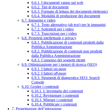
6.6.1. I documenti vanno sul web
6.6.2. Tipi di documenti
6.6.3. Formato di lettura dei documenti elettronici
6.6.4. Modalità di produzione dei documenti
6.7. Immagini e video
6.7.1. Testo alternativo (alt text) per le immagini
6.7.2. Sottotitoli per i video
6.7.3. Trascrizioni per i video
6.8. Proprietà intellettuale e privacy
6.8.1. Pubblicazione di contenuti prodotti dalla
Pubblica Amministrazione
6.8.2. Pubblicazione di contenuti non prodotti
dalla Pubblica Amministrazione
6.8.3. Consenso dei soggetti ritratti
6.9. Ottimizzazione per i motori di ricerca (SEO)
6.9.1. I fattori
on-page
6.9.2. I fattori
off-page
6.9.3. Strumenti di diagnostica SEO: Search
Console
6.10. Gestire i contenuti
6.10.1. L’inventario dei contenuti
6.10.2. Revisionare i contenuti
6.10.3. Migrare i contenuti
6.10.4. Pubblicare i contenuti
7. Progettazione dell’interazione