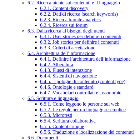
6.2. Ricerca utente sui contenuti e il linguaggio
6.2.1. Content discovery
6.2.2. Dati di ricerca (search keywords)
6.2.3. Ricerca tramite analytics
6.2.4. Ricerca sui forum
6.3. Dalla ricerca ai bisogni degli utenti
6.3.1. User stories per definire i contenuti
6.3.2. Job stories per definire i contenuti
6.3.3. Criteri di accettazione
6.4. Architettura dell’informazione
6.4.1. Definire l’architettura dell’informazione
6.4.2. Alberatura
6.4.3. Flussi di interazione
6.4.4. Sistemi di navigazione
6.4.5. Tipologie di contenuto (content type)
6.4.6. Ontologie e standard
6.4.7. Vocabolari controllati e tassonomie
6.5. Scrittura e linguaggio
6.5.1. Come leggono le persone sul web
6.5.2. Le regole per un linguaggio semplice
6.5.3. Microtesti
6.5.4. Scrittura collaborativa
6.5.5. Content critique
6.5.6. Traduzione e localizzazione dei contenuti
6.6. Documenti