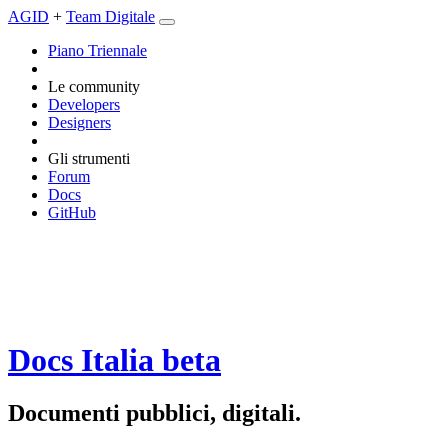
AGID
+
Team Digitale
Piano Triennale
Le community
Developers
Designers
Gli strumenti
Forum
Docs
GitHub
Docs Italia
beta
Documenti pubblici, digitali.