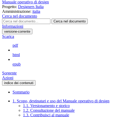
Manuale operativo di design
Progetto:
Designers Italia
Amministrazione:
italia
Cerca nel documento
Cerca nel documento
Informazioni
versione-corrente
Scarica
pdf
html
epub
Sorgente
Azioni
indice dei contenuti
Sommario
1. Scopo, destinatari e uso del Manuale operativo di design
1.1. Versionamento e storico
1.2. Consultazione del manuale
1.3. Contribuisci al manuale