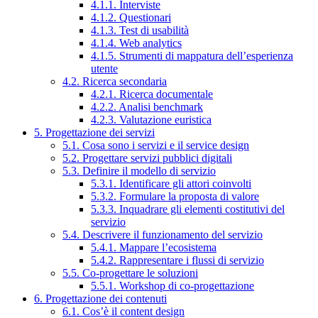
4.1.1. Interviste
4.1.2. Questionari
4.1.3. Test di usabilità
4.1.4. Web analytics
4.1.5. Strumenti di mappatura dell’esperienza
utente
4.2. Ricerca secondaria
4.2.1. Ricerca documentale
4.2.2. Analisi benchmark
4.2.3. Valutazione euristica
5. Progettazione dei servizi
5.1. Cosa sono i servizi e il service design
5.2. Progettare servizi pubblici digitali
5.3. Definire il modello di servizio
5.3.1. Identificare gli attori coinvolti
5.3.2. Formulare la proposta di valore
5.3.3. Inquadrare gli elementi costitutivi del
servizio
5.4. Descrivere il funzionamento del servizio
5.4.1. Mappare l’ecosistema
5.4.2. Rappresentare i flussi di servizio
5.5. Co-progettare le soluzioni
5.5.1. Workshop di co-progettazione
6. Progettazione dei contenuti
6.1. Cos’è il content design