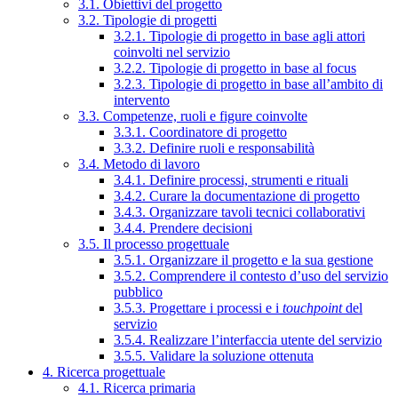
3.1. Obiettivi del progetto
3.2. Tipologie di progetti
3.2.1. Tipologie di progetto in base agli attori
coinvolti nel servizio
3.2.2. Tipologie di progetto in base al focus
3.2.3. Tipologie di progetto in base all’ambito di
intervento
3.3. Competenze, ruoli e figure coinvolte
3.3.1. Coordinatore di progetto
3.3.2. Definire ruoli e responsabilità
3.4. Metodo di lavoro
3.4.1. Definire processi, strumenti e rituali
3.4.2. Curare la documentazione di progetto
3.4.3. Organizzare tavoli tecnici collaborativi
3.4.4. Prendere decisioni
3.5. Il processo progettuale
3.5.1. Organizzare il progetto e la sua gestione
3.5.2. Comprendere il contesto d’uso del servizio
pubblico
3.5.3. Progettare i processi e i
touchpoint
del
servizio
3.5.4. Realizzare l’interfaccia utente del servizio
3.5.5. Validare la soluzione ottenuta
4. Ricerca progettuale
4.1. Ricerca primaria