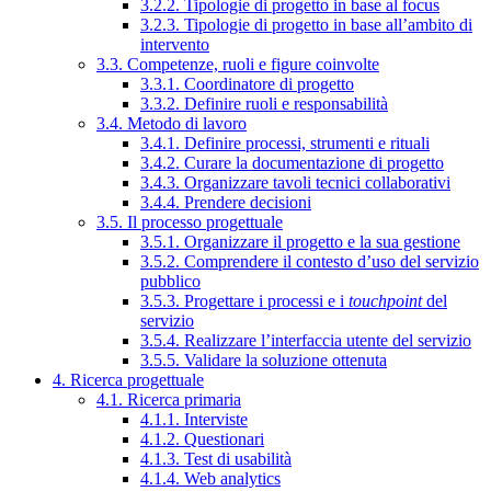
3.2.2. Tipologie di progetto in base al focus
3.2.3. Tipologie di progetto in base all’ambito di
intervento
3.3. Competenze, ruoli e figure coinvolte
3.3.1. Coordinatore di progetto
3.3.2. Definire ruoli e responsabilità
3.4. Metodo di lavoro
3.4.1. Definire processi, strumenti e rituali
3.4.2. Curare la documentazione di progetto
3.4.3. Organizzare tavoli tecnici collaborativi
3.4.4. Prendere decisioni
3.5. Il processo progettuale
3.5.1. Organizzare il progetto e la sua gestione
3.5.2. Comprendere il contesto d’uso del servizio
pubblico
3.5.3. Progettare i processi e i
touchpoint
del
servizio
3.5.4. Realizzare l’interfaccia utente del servizio
3.5.5. Validare la soluzione ottenuta
4. Ricerca progettuale
4.1. Ricerca primaria
4.1.1. Interviste
4.1.2. Questionari
4.1.3. Test di usabilità
4.1.4. Web analytics