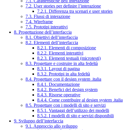
7.1. Caratteristiche dell’interazione
7.2. User stories per definire l’interazione
7.2.1. Differenza tra scenari e user stories
7.3. Flussi di interazione
7.4. Wireframe
7.5. Prototipi interattivi
8. Progettazione dell’interfaccia
8.1. Obiettivi dell’interfaccia
8.2. Elementi dell’interfaccia
8.2.1. Elementi di composizione
8.2.2. Elementi interattivi
8.2.3. Elementi testuali (microtesti)
8.3. Progettare e costruire in alta fedeltà
8.3.1. Layout di pagina
8.3.2. Prototipi in alta fedeltà
8.4. Progettare con il design system .italia
8.4.1. Documentazione
8.4.2. Benefici del design system
8.4.3. Risorse operative
8.4.4. Come contribuire al design system .italia
8.5. Progettare con i modelli di sito e servizi
8.5.1. Vantaggi dell’utilizzo dei modelli
8.5.2. I modelli di sito e servizi disponibili
9. Sviluppo dell’interfaccia
9.1. Approccio allo sviluppo