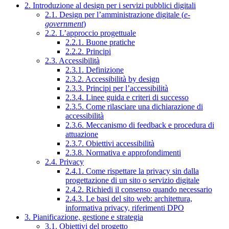
2. Introduzione al design per i servizi pubblici digitali
2.1. Design per l’amministrazione digitale (
e-
government
)
2.2. L’approccio progettuale
2.2.1. Buone pratiche
2.2.2. Principi
2.3. Accessibilità
2.3.1. Definizione
2.3.2. Accessibilità by design
2.3.3. Principi per l’accessibilità
2.3.4. Linee guida e criteri di successo
2.3.5. Come rilasciare una dichiarazione di
accessibilità
2.3.6. Meccanismo di feedback e procedura di
attuazione
2.3.7. Obiettivi accessibilità
2.3.8. Normativa e approfondimenti
2.4. Privacy
2.4.1. Come rispettare la privacy sin dalla
progettazione di un sito o servizio digitale
2.4.2. Richiedi il consenso quando necessario
2.4.3. Le basi del sito web: architettura,
informativa privacy, riferimenti DPO
3. Pianificazione, gestione e strategia
3.1. Obiettivi del progetto