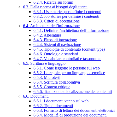
6.2.4. Ricerca sui forum
6.3. Dalla ricerca ai bisogni degli utenti
6.3.1. User stories per definire i contenuti
6.3.2. Job stories per definire i contenuti
6.3.3. Criteri di accettazione
6.4. Architettura dell’informazione
6.4.1. Definire l’architettura dell’informazione
6.4.2. Alberatura
6.4.3. Flussi di interazione
6.4.4. Sistemi di navigazione
6.4.5. Tipologie di contenuto (content type)
6.4.6. Ontologie e standard
6.4.7. Vocabolari controllati e tassonomie
6.5. Scrittura e linguaggio
6.5.1. Come leggono le persone sul web
6.5.2. Le regole per un linguaggio semplice
6.5.3. Microtesti
6.5.4. Scrittura collaborativa
6.5.5. Content critique
6.5.6. Traduzione e localizzazione dei contenuti
6.6. Documenti
6.6.1. I documenti vanno sul web
6.6.2. Tipi di documenti
6.6.3. Formato di lettura dei documenti elettronici
6.6.4. Modalità di produzione dei documenti