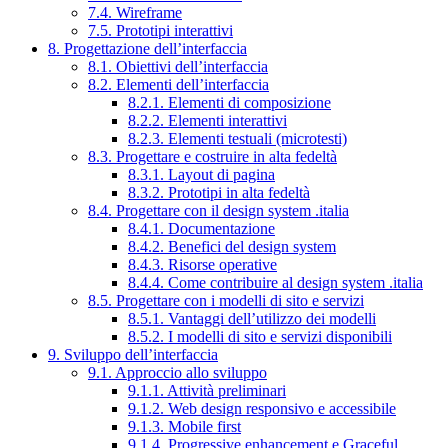
7.4. Wireframe
7.5. Prototipi interattivi
8. Progettazione dell’interfaccia
8.1. Obiettivi dell’interfaccia
8.2. Elementi dell’interfaccia
8.2.1. Elementi di composizione
8.2.2. Elementi interattivi
8.2.3. Elementi testuali (microtesti)
8.3. Progettare e costruire in alta fedeltà
8.3.1. Layout di pagina
8.3.2. Prototipi in alta fedeltà
8.4. Progettare con il design system .italia
8.4.1. Documentazione
8.4.2. Benefici del design system
8.4.3. Risorse operative
8.4.4. Come contribuire al design system .italia
8.5. Progettare con i modelli di sito e servizi
8.5.1. Vantaggi dell’utilizzo dei modelli
8.5.2. I modelli di sito e servizi disponibili
9. Sviluppo dell’interfaccia
9.1. Approccio allo sviluppo
9.1.1. Attività preliminari
9.1.2. Web design responsivo e accessibile
9.1.3. Mobile first
9.1.4. Progressive enhancement e Graceful