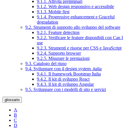
9.1.1. Attività preliminari
9.1.2. Web design responsivo e accessibile
9.1.3. Mobile first
9.1.4. Progressive enhancement e Graceful
degradation
9.2. Strumenti di supporto allo sviluppo del software
9.2.1. Feature detection
9.2.2. Verificare le feature disponibili con Can I
use
9.2.3. Strumenti e risorse per CSS e JavaScript
9.2.4. Supporto browser
9.2.5. Misurare le prestazioni
9.3. Catalogo del riuso
9.4. Sviluppare con il design system .italia
9.4.1. Il framework Bootstrap Italia
9.4.2. Il kit di sviluppo React
9.4.3. Il kit di sviluppo Angular
9.5. Sviluppare con i modelli di sito e servizi
glossario
A
B
C
D