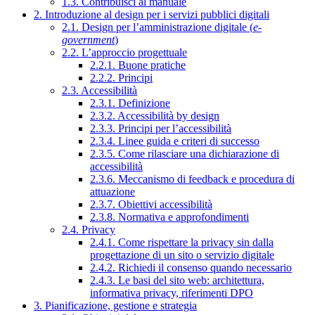
1.3. Contribuisci al manuale
2. Introduzione al design per i servizi pubblici digitali
2.1. Design per l’amministrazione digitale (
e-
government
)
2.2. L’approccio progettuale
2.2.1. Buone pratiche
2.2.2. Principi
2.3. Accessibilità
2.3.1. Definizione
2.3.2. Accessibilità by design
2.3.3. Principi per l’accessibilità
2.3.4. Linee guida e criteri di successo
2.3.5. Come rilasciare una dichiarazione di
accessibilità
2.3.6. Meccanismo di feedback e procedura di
attuazione
2.3.7. Obiettivi accessibilità
2.3.8. Normativa e approfondimenti
2.4. Privacy
2.4.1. Come rispettare la privacy sin dalla
progettazione di un sito o servizio digitale
2.4.2. Richiedi il consenso quando necessario
2.4.3. Le basi del sito web: architettura,
informativa privacy, riferimenti DPO
3. Pianificazione, gestione e strategia