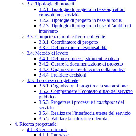
3.2. Tipologie di progetti
3.2.1. Tipologie di progetto in base agli attori
coinvolti nel servizio
3.2.2. Tipologie di progetto in base al focus
3.2.3. Tipologie di progetto in base all’ambito di
intervento
3.3. Competenze, ruoli e figure coinvolte
3.3.1. Coordinatore di progetto
3.3.2. Definire ruoli e responsabilità
3.4. Metodo di lavoro
3.4.1. Definire processi, strumenti e rituali
3.4.2. Curare la documentazione di progetto
3.4.3. Organizzare tavoli tecnici collaborativi
3.4.4. Prendere decisioni
3.5. Il processo progettuale
3.5.1. Organizzare il progetto e la sua gestione
3.5.2. Comprendere il contesto d’uso del servizio
pubblico
3.5.3. Progettare i processi e i
touchpoint
del
servizio
3.5.4. Realizzare l’interfaccia utente del servizio
3.5.5. Validare la soluzione ottenuta
4. Ricerca progettuale
4.1. Ricerca primaria
4.1.1. Interviste