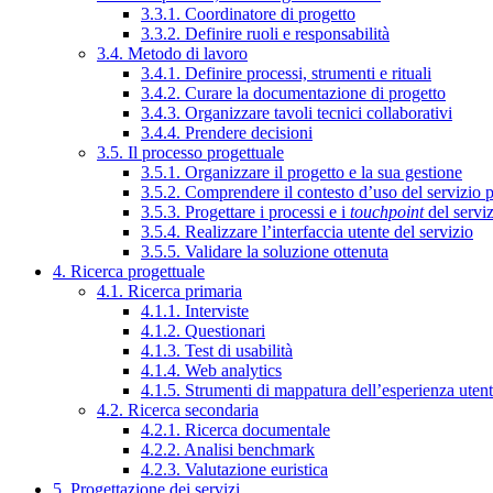
3.3.1. Coordinatore di progetto
3.3.2. Definire ruoli e responsabilità
3.4. Metodo di lavoro
3.4.1. Definire processi, strumenti e rituali
3.4.2. Curare la documentazione di progetto
3.4.3. Organizzare tavoli tecnici collaborativi
3.4.4. Prendere decisioni
3.5. Il processo progettuale
3.5.1. Organizzare il progetto e la sua gestione
3.5.2. Comprendere il contesto d’uso del servizio 
3.5.3. Progettare i processi e i
touchpoint
del servi
3.5.4. Realizzare l’interfaccia utente del servizio
3.5.5. Validare la soluzione ottenuta
4. Ricerca progettuale
4.1. Ricerca primaria
4.1.1. Interviste
4.1.2. Questionari
4.1.3. Test di usabilità
4.1.4. Web analytics
4.1.5. Strumenti di mappatura dell’esperienza uten
4.2. Ricerca secondaria
4.2.1. Ricerca documentale
4.2.2. Analisi benchmark
4.2.3. Valutazione euristica
5. Progettazione dei servizi