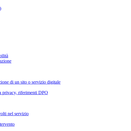
)
ilità
azione
ione di un sito o servizio digitale
va privacy, riferimenti DPO
olti nel servizio
ntervento