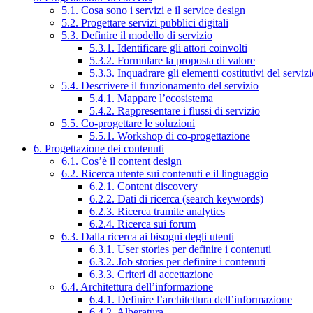
5.1. Cosa sono i servizi e il service design
5.2. Progettare servizi pubblici digitali
5.3. Definire il modello di servizio
5.3.1. Identificare gli attori coinvolti
5.3.2. Formulare la proposta di valore
5.3.3. Inquadrare gli elementi costitutivi del serviz
5.4. Descrivere il funzionamento del servizio
5.4.1. Mappare l’ecosistema
5.4.2. Rappresentare i flussi di servizio
5.5. Co-progettare le soluzioni
5.5.1. Workshop di co-progettazione
6. Progettazione dei contenuti
6.1. Cos’è il content design
6.2. Ricerca utente sui contenuti e il linguaggio
6.2.1. Content discovery
6.2.2. Dati di ricerca (search keywords)
6.2.3. Ricerca tramite analytics
6.2.4. Ricerca sui forum
6.3. Dalla ricerca ai bisogni degli utenti
6.3.1. User stories per definire i contenuti
6.3.2. Job stories per definire i contenuti
6.3.3. Criteri di accettazione
6.4. Architettura dell’informazione
6.4.1. Definire l’architettura dell’informazione
6.4.2. Alberatura