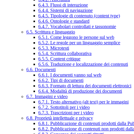
6.4.3. Flussi di interazione
6.4.4. Sistemi di navigazione
6.4.5. Tipologie di contenuto (content type)
6.4.6. Ontologie e standard
6.4.7. Vocabolari controllati e tassonomie
6.5. Scrittura e linguaggio
6.5.1. Come leggono le persone sul web
6.5.2. Le regole per un linguaggio semplice
6.5.3. Microtesti
6.5.4. Scrittura collaborativa
6.5.5. Content critique
6.5.6. Traduzione e localizzazione dei contenuti
6.6. Documenti
6.6.1. I documenti vanno sul web
6.6.2. Tipi di documenti
6.6.3. Formato di lettura dei documenti elettronici
6.6.4. Modalità di produzione dei documenti
6.7. Immagini e video
6.7.1. Testo alternativo (alt text) per le immagini
6.7.2. Sottotitoli per i video
6.7.3. Trascrizioni per i video
6.8. Proprietà intellettuale e privacy
6.8.1. Pubblicazione di contenuti prodotti dalla P
6.8.2. Pubblicazione di contenuti non prodotti dal