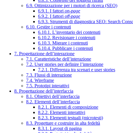
6.8.3. Consenso dei soggetti ritratti
6.9. Ottimizzazione per i motori di ricerca (SEO)
6.9.1. I fattori
on-page
6.9.2. I fattori
off-page
6.9.3. Strumenti di diagnostica SEO: Search Cons
6.10. Gestire i contenuti
6.10.1. L’inventario dei contenuti
6.10.2. Revisionare i contenuti
6.10.3. Migrare i contenuti
6.10.4. Pubblicare i contenuti
7. Progettazione dell’interazione
7.1. Caratteristiche dell’interazione
7.2. User stories per definire l’interazione
7.2.1. Differenza tra scenari e user stories
7.3. Flussi di interazione
7.4. Wireframe
7.5. Prototipi interattivi
8. Progettazione dell’interfaccia
8.1. Obiettivi dell’interfaccia
8.2. Elementi dell’interfaccia
8.2.1. Elementi di composizione
8.2.2. Elementi interattivi
8.2.3. Elementi testuali (microtesti)
8.3. Progettare e costruire in alta fedeltà
8.3.1. Layout di pagina