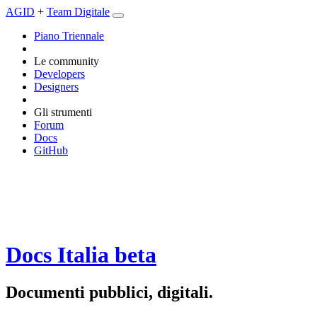
AGID
+
Team Digitale
Piano Triennale
Le community
Developers
Designers
Gli strumenti
Forum
Docs
GitHub
Docs Italia
beta
Documenti pubblici, digitali.