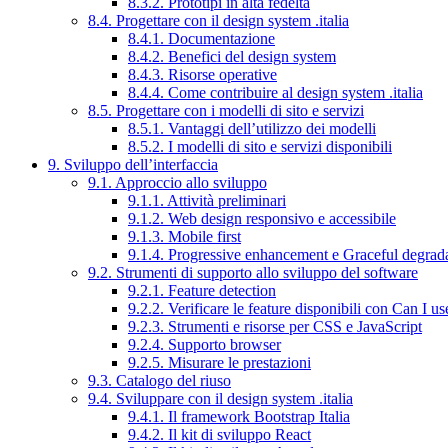
8.3.2. Prototipi in alta fedeltà
8.4. Progettare con il design system .italia
8.4.1. Documentazione
8.4.2. Benefici del design system
8.4.3. Risorse operative
8.4.4. Come contribuire al design system .italia
8.5. Progettare con i modelli di sito e servizi
8.5.1. Vantaggi dell’utilizzo dei modelli
8.5.2. I modelli di sito e servizi disponibili
9. Sviluppo dell’interfaccia
9.1. Approccio allo sviluppo
9.1.1. Attività preliminari
9.1.2. Web design responsivo e accessibile
9.1.3. Mobile first
9.1.4. Progressive enhancement e Graceful degrad
9.2. Strumenti di supporto allo sviluppo del software
9.2.1. Feature detection
9.2.2. Verificare le feature disponibili con Can I us
9.2.3. Strumenti e risorse per CSS e JavaScript
9.2.4. Supporto browser
9.2.5. Misurare le prestazioni
9.3. Catalogo del riuso
9.4. Sviluppare con il design system .italia
9.4.1. Il framework Bootstrap Italia
9.4.2. Il kit di sviluppo React