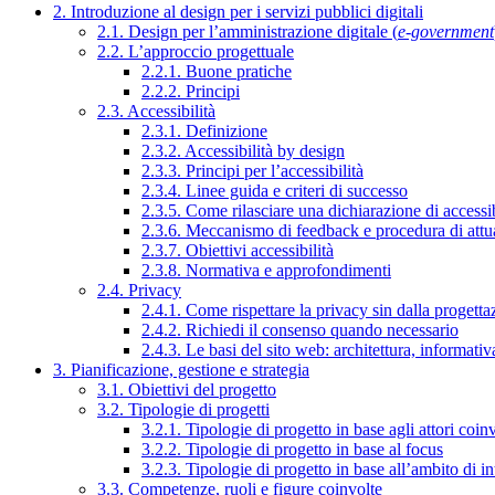
2. Introduzione al design per i servizi pubblici digitali
2.1. Design per l’amministrazione digitale (
e-government
2.2. L’approccio progettuale
2.2.1. Buone pratiche
2.2.2. Principi
2.3. Accessibilità
2.3.1. Definizione
2.3.2. Accessibilità by design
2.3.3. Principi per l’accessibilità
2.3.4. Linee guida e criteri di successo
2.3.5. Come rilasciare una dichiarazione di accessib
2.3.6. Meccanismo di feedback e procedura di attu
2.3.7. Obiettivi accessibilità
2.3.8. Normativa e approfondimenti
2.4. Privacy
2.4.1. Come rispettare la privacy sin dalla progettaz
2.4.2. Richiedi il consenso quando necessario
2.4.3. Le basi del sito web: architettura, informati
3. Pianificazione, gestione e strategia
3.1. Obiettivi del progetto
3.2. Tipologie di progetti
3.2.1. Tipologie di progetto in base agli attori coinv
3.2.2. Tipologie di progetto in base al focus
3.2.3. Tipologie di progetto in base all’ambito di i
3.3. Competenze, ruoli e figure coinvolte