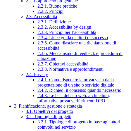
2.2. L’approccio progettuale
2.2.1. Buone pratiche
2.2.2. Principi
2.3. Accessibilità
2.3.1. Definizione
2.3.2. Accessibilità by design
2.3.3. Principi per l’accessibilità
2.3.4. Linee guida e criteri di successo
2.3.5. Come rilasciare una dichiarazione di
accessibilità
2.3.6. Meccanismo di feedback e procedura di
attuazione
2.3.7. Obiettivi accessibilità
2.3.8. Normativa e approfondimenti
2.4. Privacy
2.4.1. Come rispettare la privacy sin dalla
progettazione di un sito o servizio digitale
2.4.2. Richiedi il consenso quando necessario
2.4.3. Le basi del sito web: architettura,
informativa privacy, riferimenti DPO
3. Pianificazione, gestione e strategia
3.1. Obiettivi del progetto
3.2. Tipologie di progetti
3.2.1. Tipologie di progetto in base agli attori
coinvolti nel servizio