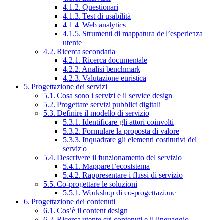
4.1.2. Questionari
4.1.3. Test di usabilità
4.1.4. Web analytics
4.1.5. Strumenti di mappatura dell’esperienza
utente
4.2. Ricerca secondaria
4.2.1. Ricerca documentale
4.2.2. Analisi benchmark
4.2.3. Valutazione euristica
5. Progettazione dei servizi
5.1. Cosa sono i servizi e il service design
5.2. Progettare servizi pubblici digitali
5.3. Definire il modello di servizio
5.3.1. Identificare gli attori coinvolti
5.3.2. Formulare la proposta di valore
5.3.3. Inquadrare gli elementi costitutivi del
servizio
5.4. Descrivere il funzionamento del servizio
5.4.1. Mappare l’ecosistema
5.4.2. Rappresentare i flussi di servizio
5.5. Co-progettare le soluzioni
5.5.1. Workshop di co-progettazione
6. Progettazione dei contenuti
6.1. Cos’è il content design
6.2. Ricerca utente sui contenuti e il linguaggio