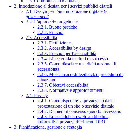
1.3. Contribuisci al manuale
2. Introduzione al design per i servizi pubblici digitali
2.1. Design per l’amministrazione digitale (
e-
government
)
2.2. L’approccio progettuale
2.2.1. Buone pratiche
2.2.2. Principi
2.3. Accessibilità
2.3.1. Definizione
2.3.2. Accessibilità by design
2.3.3. Principi per l’accessibilità
2.3.4. Linee guida e criteri di successo
2.3.5. Come rilasciare una dichiarazione di
accessibilità
2.3.6. Meccanismo di feedback e procedura di
attuazione
2.3.7. Obiettivi accessibilità
2.3.8. Normativa e approfondimenti
2.4. Privacy
2.4.1. Come rispettare la privacy sin dalla
progettazione di un sito o servizio digitale
2.4.2. Richiedi il consenso quando necessario
2.4.3. Le basi del sito web: architettura,
informativa privacy, riferimenti DPO
3. Pianificazione, gestione e strategia