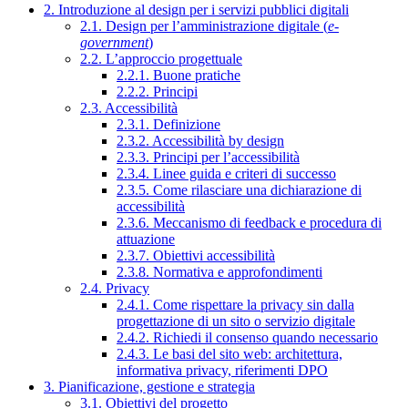
2. Introduzione al design per i servizi pubblici digitali
2.1. Design per l’amministrazione digitale (
e-
government
)
2.2. L’approccio progettuale
2.2.1. Buone pratiche
2.2.2. Principi
2.3. Accessibilità
2.3.1. Definizione
2.3.2. Accessibilità by design
2.3.3. Principi per l’accessibilità
2.3.4. Linee guida e criteri di successo
2.3.5. Come rilasciare una dichiarazione di
accessibilità
2.3.6. Meccanismo di feedback e procedura di
attuazione
2.3.7. Obiettivi accessibilità
2.3.8. Normativa e approfondimenti
2.4. Privacy
2.4.1. Come rispettare la privacy sin dalla
progettazione di un sito o servizio digitale
2.4.2. Richiedi il consenso quando necessario
2.4.3. Le basi del sito web: architettura,
informativa privacy, riferimenti DPO
3. Pianificazione, gestione e strategia
3.1. Obiettivi del progetto