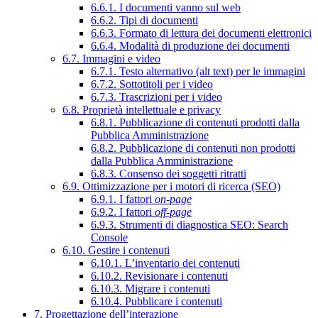
6.6.1. I documenti vanno sul web
6.6.2. Tipi di documenti
6.6.3. Formato di lettura dei documenti elettronici
6.6.4. Modalità di produzione dei documenti
6.7. Immagini e video
6.7.1. Testo alternativo (alt text) per le immagini
6.7.2. Sottotitoli per i video
6.7.3. Trascrizioni per i video
6.8. Proprietà intellettuale e privacy
6.8.1. Pubblicazione di contenuti prodotti dalla
Pubblica Amministrazione
6.8.2. Pubblicazione di contenuti non prodotti
dalla Pubblica Amministrazione
6.8.3. Consenso dei soggetti ritratti
6.9. Ottimizzazione per i motori di ricerca (SEO)
6.9.1. I fattori
on-page
6.9.2. I fattori
off-page
6.9.3. Strumenti di diagnostica SEO: Search
Console
6.10. Gestire i contenuti
6.10.1. L’inventario dei contenuti
6.10.2. Revisionare i contenuti
6.10.3. Migrare i contenuti
6.10.4. Pubblicare i contenuti
7. Progettazione dell’interazione