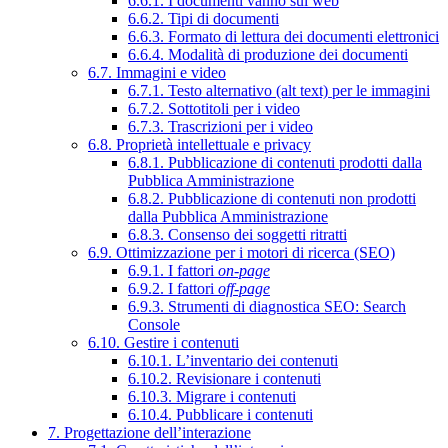
6.6.1. I documenti vanno sul web
6.6.2. Tipi di documenti
6.6.3. Formato di lettura dei documenti elettronici
6.6.4. Modalità di produzione dei documenti
6.7. Immagini e video
6.7.1. Testo alternativo (alt text) per le immagini
6.7.2. Sottotitoli per i video
6.7.3. Trascrizioni per i video
6.8. Proprietà intellettuale e privacy
6.8.1. Pubblicazione di contenuti prodotti dalla
Pubblica Amministrazione
6.8.2. Pubblicazione di contenuti non prodotti
dalla Pubblica Amministrazione
6.8.3. Consenso dei soggetti ritratti
6.9. Ottimizzazione per i motori di ricerca (SEO)
6.9.1. I fattori
on-page
6.9.2. I fattori
off-page
6.9.3. Strumenti di diagnostica SEO: Search
Console
6.10. Gestire i contenuti
6.10.1. L’inventario dei contenuti
6.10.2. Revisionare i contenuti
6.10.3. Migrare i contenuti
6.10.4. Pubblicare i contenuti
7. Progettazione dell’interazione