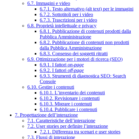
6.7. Immagini e video
6.7.1. Testo alternativo (alt text) per le immagini
6.7.2. Sottotitoli per i video
6.7.3. Trascrizioni per i video
6.8. Proprietà intellettuale e privacy
6.8.1. Pubblicazione di contenuti prodotti dalla
Pubblica Amministrazione
6.8.2. Pubblicazione di contenuti non prodotti
dalla Pubblica Amministrazione
6.8.3. Consenso dei soggetti ritratti
6.9. Ottimizzazione per i motori di ricerca (SEO)
6.9.1. I fattori
on-page
6.9.2. I fattori
off-page
6.9.3. Strumenti di diagnostica SEO: Search
Console
6.10. Gestire i contenuti
6.10.1. L’inventario dei contenuti
6.10.2. Revisionare i contenuti
6.10.3. Migrare i contenuti
6.10.4. Pubblicare i contenuti
7. Progettazione dell’interazione
7.1. Caratteristiche dell’interazione
7.2. User stories per definire l’interazione
7.2.1. Differenza tra scenari e user stories
7.3. Flussi di interazione