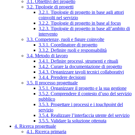
3.1. Obiettivi del progetto
3.2. Tipologie di progetti
3.2.1. Tipologie di progetto in base agli attori
coinvolti nel servizio
3.2.2. Tipologie di progetto in base al focus
3.2.3. Tipologie di progetto in base all’ambito di
intervento
3.3. Competenze, ruoli e figure coinvolte
3.3.1. Coordinatore di progetto
3.3.2. Definire ruoli e responsabilità
3.4. Metodo di lavoro
3.4.1. Definire processi, strumenti e rituali
3.4.2. Curare la documentazione di progetto
3.4.3. Organizzare tavoli tecnici collaborativi
3.4.4. Prendere decisioni
3.5. Il processo progettuale
3.5.1. Organizzare il progetto e la sua gestione
3.5.2. Comprendere il contesto d’uso del servizio
pubblico
3.5.3. Progettare i processi e i
touchpoint
del
servizio
3.5.4. Realizzare l’interfaccia utente del servizio
3.5.5. Validare la soluzione ottenuta
4. Ricerca progettuale
4.1. Ricerca primaria