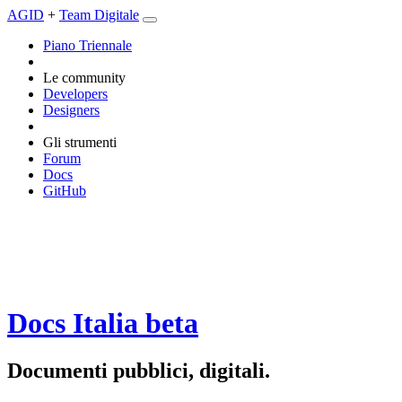
AGID
+
Team Digitale
Piano Triennale
Le community
Developers
Designers
Gli strumenti
Forum
Docs
GitHub
Docs Italia
beta
Documenti pubblici, digitali.