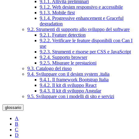
9.1.1. Attività preliminari
9.1.2. Web design responsivo e accessibile
9.1.3. Mobile first
9.1.4. Progressive enhancement e Graceful
degradation
9.2. Strumenti di supporto allo sviluppo del software
9.2.1. Feature detection
9.2.2. Verificare le feature disponibili con Can I
use
9.2.3. Strumenti e risorse per CSS e JavaScript
9.2.4. Supporto browser
9.2.5. Misurare le prestazioni
9.3. Catalogo del riuso
9.4. Sviluppare con il design system .italia
9.4.1. Il framework Bootstrap Italia
9.4.2. Il kit di sviluppo React
9.4.3. Il kit di sviluppo Angular
9.5. Sviluppare con i modelli di sito e servizi
glossario
A
B
C
D