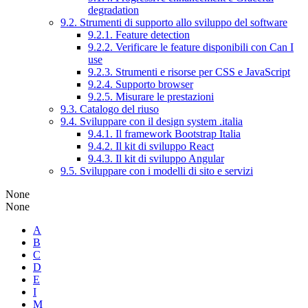
degradation
9.2. Strumenti di supporto allo sviluppo del software
9.2.1. Feature detection
9.2.2. Verificare le feature disponibili con Can I
use
9.2.3. Strumenti e risorse per CSS e JavaScript
9.2.4. Supporto browser
9.2.5. Misurare le prestazioni
9.3. Catalogo del riuso
9.4. Sviluppare con il design system .italia
9.4.1. Il framework Bootstrap Italia
9.4.2. Il kit di sviluppo React
9.4.3. Il kit di sviluppo Angular
9.5. Sviluppare con i modelli di sito e servizi
None
None
A
B
C
D
E
I
M