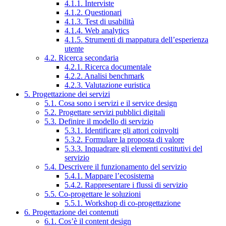
4.1.1. Interviste
4.1.2. Questionari
4.1.3. Test di usabilità
4.1.4. Web analytics
4.1.5. Strumenti di mappatura dell’esperienza
utente
4.2. Ricerca secondaria
4.2.1. Ricerca documentale
4.2.2. Analisi benchmark
4.2.3. Valutazione euristica
5. Progettazione dei servizi
5.1. Cosa sono i servizi e il service design
5.2. Progettare servizi pubblici digitali
5.3. Definire il modello di servizio
5.3.1. Identificare gli attori coinvolti
5.3.2. Formulare la proposta di valore
5.3.3. Inquadrare gli elementi costitutivi del
servizio
5.4. Descrivere il funzionamento del servizio
5.4.1. Mappare l’ecosistema
5.4.2. Rappresentare i flussi di servizio
5.5. Co-progettare le soluzioni
5.5.1. Workshop di co-progettazione
6. Progettazione dei contenuti
6.1. Cos’è il content design