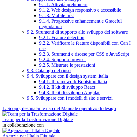
9.1.1. Attività preliminari
9.1.2. Web design responsivo e accessibile
9.1.3. Mobile first
9.1.4. Progressive enhancement e Graceful
degradation
9.2. Strumenti di supporto allo sviluppo del software
9.2.1. Feature detection
9.2.2. Verificare le feature disponibili con Can I
use
9.2.3. Strumenti e risorse per CSS e JavaScript
9.2.4. Supporto browser
9.2.5. Misurare le prestazioni
9.3. Catalogo del riuso
9.4. Sviluppare con il design system .italia
9.4.1. Il framework Bootstrap Italia
9.4.2. Il kit di sviluppo React
9.4.3. Il kit di sviluppo Angular
9.5. Sviluppare con i modelli di sito e servizi
1. Scopo, destinatari e uso del Manuale operativo di design
Team per la Trasformazione Digitale
in collaborazione con
Agenzia per l'Italia Digitale