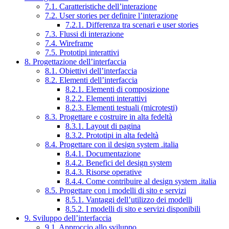
7.1. Caratteristiche dell’interazione
7.2. User stories per definire l’interazione
7.2.1. Differenza tra scenari e user stories
7.3. Flussi di interazione
7.4. Wireframe
7.5. Prototipi interattivi
8. Progettazione dell’interfaccia
8.1. Obiettivi dell’interfaccia
8.2. Elementi dell’interfaccia
8.2.1. Elementi di composizione
8.2.2. Elementi interattivi
8.2.3. Elementi testuali (microtesti)
8.3. Progettare e costruire in alta fedeltà
8.3.1. Layout di pagina
8.3.2. Prototipi in alta fedeltà
8.4. Progettare con il design system .italia
8.4.1. Documentazione
8.4.2. Benefici del design system
8.4.3. Risorse operative
8.4.4. Come contribuire al design system .italia
8.5. Progettare con i modelli di sito e servizi
8.5.1. Vantaggi dell’utilizzo dei modelli
8.5.2. I modelli di sito e servizi disponibili
9. Sviluppo dell’interfaccia
9.1. Approccio allo sviluppo