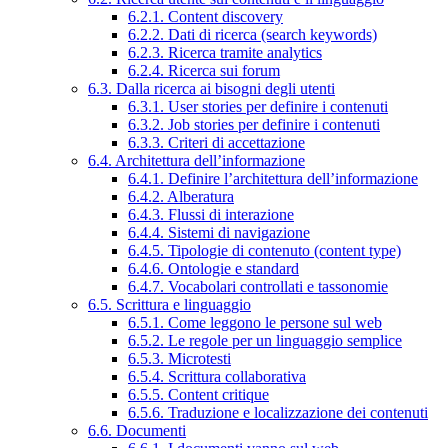
6.2.1. Content discovery
6.2.2. Dati di ricerca (search keywords)
6.2.3. Ricerca tramite analytics
6.2.4. Ricerca sui forum
6.3. Dalla ricerca ai bisogni degli utenti
6.3.1. User stories per definire i contenuti
6.3.2. Job stories per definire i contenuti
6.3.3. Criteri di accettazione
6.4. Architettura dell’informazione
6.4.1. Definire l’architettura dell’informazione
6.4.2. Alberatura
6.4.3. Flussi di interazione
6.4.4. Sistemi di navigazione
6.4.5. Tipologie di contenuto (content type)
6.4.6. Ontologie e standard
6.4.7. Vocabolari controllati e tassonomie
6.5. Scrittura e linguaggio
6.5.1. Come leggono le persone sul web
6.5.2. Le regole per un linguaggio semplice
6.5.3. Microtesti
6.5.4. Scrittura collaborativa
6.5.5. Content critique
6.5.6. Traduzione e localizzazione dei contenuti
6.6. Documenti