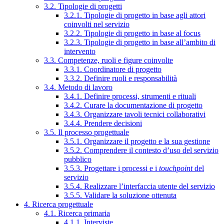
3.2. Tipologie di progetti
3.2.1. Tipologie di progetto in base agli attori
coinvolti nel servizio
3.2.2. Tipologie di progetto in base al focus
3.2.3. Tipologie di progetto in base all’ambito di
intervento
3.3. Competenze, ruoli e figure coinvolte
3.3.1. Coordinatore di progetto
3.3.2. Definire ruoli e responsabilità
3.4. Metodo di lavoro
3.4.1. Definire processi, strumenti e rituali
3.4.2. Curare la documentazione di progetto
3.4.3. Organizzare tavoli tecnici collaborativi
3.4.4. Prendere decisioni
3.5. Il processo progettuale
3.5.1. Organizzare il progetto e la sua gestione
3.5.2. Comprendere il contesto d’uso del servizio
pubblico
3.5.3. Progettare i processi e i
touchpoint
del
servizio
3.5.4. Realizzare l’interfaccia utente del servizio
3.5.5. Validare la soluzione ottenuta
4. Ricerca progettuale
4.1. Ricerca primaria
4.1.1. Interviste