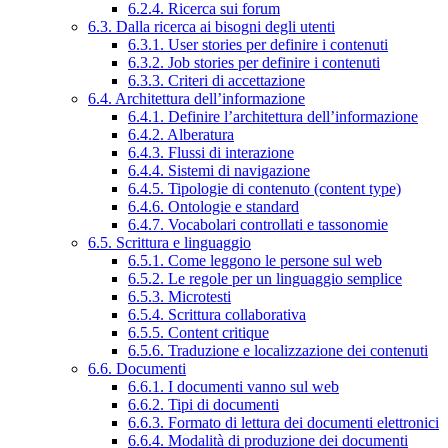
6.2.4. Ricerca sui forum
6.3. Dalla ricerca ai bisogni degli utenti
6.3.1. User stories per definire i contenuti
6.3.2. Job stories per definire i contenuti
6.3.3. Criteri di accettazione
6.4. Architettura dell’informazione
6.4.1. Definire l’architettura dell’informazione
6.4.2. Alberatura
6.4.3. Flussi di interazione
6.4.4. Sistemi di navigazione
6.4.5. Tipologie di contenuto (content type)
6.4.6. Ontologie e standard
6.4.7. Vocabolari controllati e tassonomie
6.5. Scrittura e linguaggio
6.5.1. Come leggono le persone sul web
6.5.2. Le regole per un linguaggio semplice
6.5.3. Microtesti
6.5.4. Scrittura collaborativa
6.5.5. Content critique
6.5.6. Traduzione e localizzazione dei contenuti
6.6. Documenti
6.6.1. I documenti vanno sul web
6.6.2. Tipi di documenti
6.6.3. Formato di lettura dei documenti elettronici
6.6.4. Modalità di produzione dei documenti