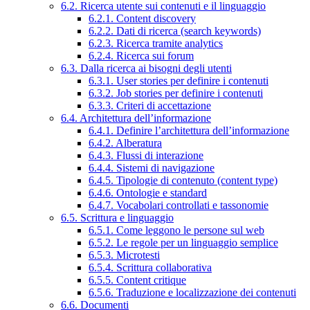
6.2. Ricerca utente sui contenuti e il linguaggio
6.2.1. Content discovery
6.2.2. Dati di ricerca (search keywords)
6.2.3. Ricerca tramite analytics
6.2.4. Ricerca sui forum
6.3. Dalla ricerca ai bisogni degli utenti
6.3.1. User stories per definire i contenuti
6.3.2. Job stories per definire i contenuti
6.3.3. Criteri di accettazione
6.4. Architettura dell’informazione
6.4.1. Definire l’architettura dell’informazione
6.4.2. Alberatura
6.4.3. Flussi di interazione
6.4.4. Sistemi di navigazione
6.4.5. Tipologie di contenuto (content type)
6.4.6. Ontologie e standard
6.4.7. Vocabolari controllati e tassonomie
6.5. Scrittura e linguaggio
6.5.1. Come leggono le persone sul web
6.5.2. Le regole per un linguaggio semplice
6.5.3. Microtesti
6.5.4. Scrittura collaborativa
6.5.5. Content critique
6.5.6. Traduzione e localizzazione dei contenuti
6.6. Documenti