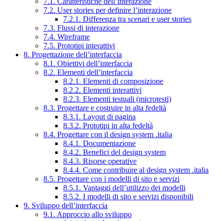
7.1. Caratteristiche dell’interazione
7.2. User stories per definire l’interazione
7.2.1. Differenza tra scenari e user stories
7.3. Flussi di interazione
7.4. Wireframe
7.5. Prototipi interattivi
8. Progettazione dell’interfaccia
8.1. Obiettivi dell’interfaccia
8.2. Elementi dell’interfaccia
8.2.1. Elementi di composizione
8.2.2. Elementi interattivi
8.2.3. Elementi testuali (microtesti)
8.3. Progettare e costruire in alta fedeltà
8.3.1. Layout di pagina
8.3.2. Prototipi in alta fedeltà
8.4. Progettare con il design system .italia
8.4.1. Documentazione
8.4.2. Benefici del design system
8.4.3. Risorse operative
8.4.4. Come contribuire al design system .italia
8.5. Progettare con i modelli di sito e servizi
8.5.1. Vantaggi dell’utilizzo dei modelli
8.5.2. I modelli di sito e servizi disponibili
9. Sviluppo dell’interfaccia
9.1. Approccio allo sviluppo