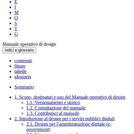
E
I
M
O
S
T
U
Manuale operativo di design
indici e glossario
contenuti
figure
tabelle
glossario
Sommario
1. Scopo, destinatari e uso del Manuale operativo di design
1.1. Versionamento e storico
1.2. Consultazione del manuale
1.3. Contribuisci al manuale
2. Introduzione al design per i servizi pubblici digitali
2.1. Design per l’amministrazione digitale (
e-
government
)