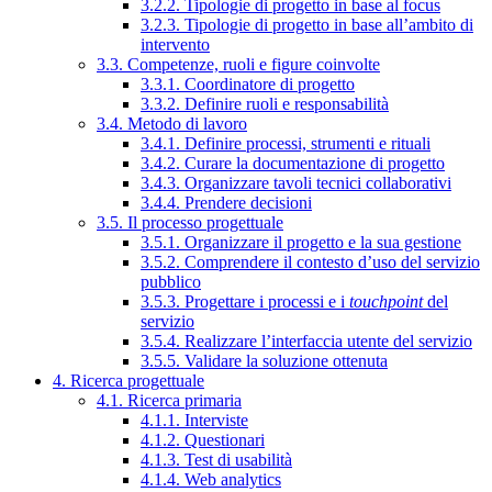
3.2.2. Tipologie di progetto in base al focus
3.2.3. Tipologie di progetto in base all’ambito di
intervento
3.3. Competenze, ruoli e figure coinvolte
3.3.1. Coordinatore di progetto
3.3.2. Definire ruoli e responsabilità
3.4. Metodo di lavoro
3.4.1. Definire processi, strumenti e rituali
3.4.2. Curare la documentazione di progetto
3.4.3. Organizzare tavoli tecnici collaborativi
3.4.4. Prendere decisioni
3.5. Il processo progettuale
3.5.1. Organizzare il progetto e la sua gestione
3.5.2. Comprendere il contesto d’uso del servizio
pubblico
3.5.3. Progettare i processi e i
touchpoint
del
servizio
3.5.4. Realizzare l’interfaccia utente del servizio
3.5.5. Validare la soluzione ottenuta
4. Ricerca progettuale
4.1. Ricerca primaria
4.1.1. Interviste
4.1.2. Questionari
4.1.3. Test di usabilità
4.1.4. Web analytics