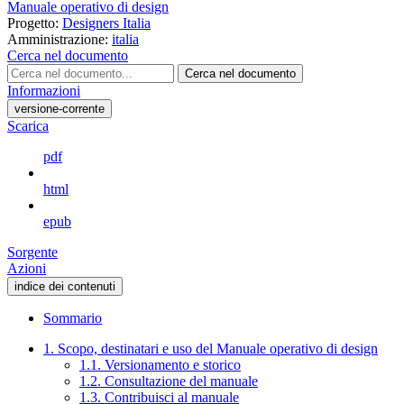
Manuale operativo di design
Progetto:
Designers Italia
Amministrazione:
italia
Cerca nel documento
Cerca nel documento
Informazioni
versione-corrente
Scarica
pdf
html
epub
Sorgente
Azioni
indice dei contenuti
Sommario
1. Scopo, destinatari e uso del Manuale operativo di design
1.1. Versionamento e storico
1.2. Consultazione del manuale
1.3. Contribuisci al manuale