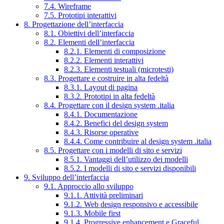
7.4. Wireframe
7.5. Prototipi interattivi
8. Progettazione dell’interfaccia
8.1. Obiettivi dell’interfaccia
8.2. Elementi dell’interfaccia
8.2.1. Elementi di composizione
8.2.2. Elementi interattivi
8.2.3. Elementi testuali (microtesti)
8.3. Progettare e costruire in alta fedeltà
8.3.1. Layout di pagina
8.3.2. Prototipi in alta fedeltà
8.4. Progettare con il design system .italia
8.4.1. Documentazione
8.4.2. Benefici del design system
8.4.3. Risorse operative
8.4.4. Come contribuire al design system .italia
8.5. Progettare con i modelli di sito e servizi
8.5.1. Vantaggi dell’utilizzo dei modelli
8.5.2. I modelli di sito e servizi disponibili
9. Sviluppo dell’interfaccia
9.1. Approccio allo sviluppo
9.1.1. Attività preliminari
9.1.2. Web design responsivo e accessibile
9.1.3. Mobile first
9.1.4. Progressive enhancement e Graceful