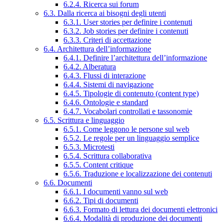
6.2.4. Ricerca sui forum
6.3. Dalla ricerca ai bisogni degli utenti
6.3.1. User stories per definire i contenuti
6.3.2. Job stories per definire i contenuti
6.3.3. Criteri di accettazione
6.4. Architettura dell’informazione
6.4.1. Definire l’architettura dell’informazione
6.4.2. Alberatura
6.4.3. Flussi di interazione
6.4.4. Sistemi di navigazione
6.4.5. Tipologie di contenuto (content type)
6.4.6. Ontologie e standard
6.4.7. Vocabolari controllati e tassonomie
6.5. Scrittura e linguaggio
6.5.1. Come leggono le persone sul web
6.5.2. Le regole per un linguaggio semplice
6.5.3. Microtesti
6.5.4. Scrittura collaborativa
6.5.5. Content critique
6.5.6. Traduzione e localizzazione dei contenuti
6.6. Documenti
6.6.1. I documenti vanno sul web
6.6.2. Tipi di documenti
6.6.3. Formato di lettura dei documenti elettronici
6.6.4. Modalità di produzione dei documenti