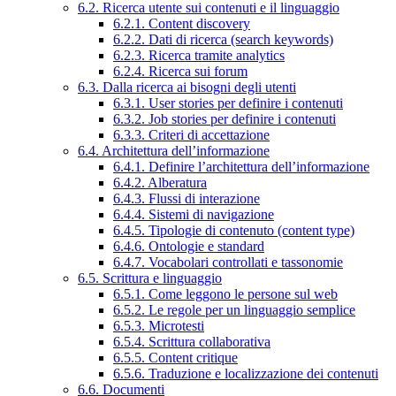
6.2. Ricerca utente sui contenuti e il linguaggio
6.2.1. Content discovery
6.2.2. Dati di ricerca (search keywords)
6.2.3. Ricerca tramite analytics
6.2.4. Ricerca sui forum
6.3. Dalla ricerca ai bisogni degli utenti
6.3.1. User stories per definire i contenuti
6.3.2. Job stories per definire i contenuti
6.3.3. Criteri di accettazione
6.4. Architettura dell’informazione
6.4.1. Definire l’architettura dell’informazione
6.4.2. Alberatura
6.4.3. Flussi di interazione
6.4.4. Sistemi di navigazione
6.4.5. Tipologie di contenuto (content type)
6.4.6. Ontologie e standard
6.4.7. Vocabolari controllati e tassonomie
6.5. Scrittura e linguaggio
6.5.1. Come leggono le persone sul web
6.5.2. Le regole per un linguaggio semplice
6.5.3. Microtesti
6.5.4. Scrittura collaborativa
6.5.5. Content critique
6.5.6. Traduzione e localizzazione dei contenuti
6.6. Documenti