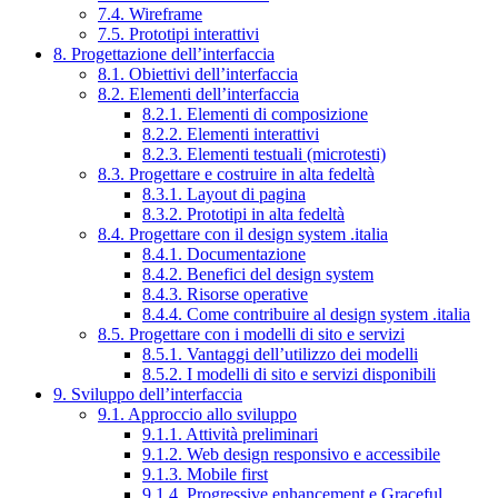
7.4. Wireframe
7.5. Prototipi interattivi
8. Progettazione dell’interfaccia
8.1. Obiettivi dell’interfaccia
8.2. Elementi dell’interfaccia
8.2.1. Elementi di composizione
8.2.2. Elementi interattivi
8.2.3. Elementi testuali (microtesti)
8.3. Progettare e costruire in alta fedeltà
8.3.1. Layout di pagina
8.3.2. Prototipi in alta fedeltà
8.4. Progettare con il design system .italia
8.4.1. Documentazione
8.4.2. Benefici del design system
8.4.3. Risorse operative
8.4.4. Come contribuire al design system .italia
8.5. Progettare con i modelli di sito e servizi
8.5.1. Vantaggi dell’utilizzo dei modelli
8.5.2. I modelli di sito e servizi disponibili
9. Sviluppo dell’interfaccia
9.1. Approccio allo sviluppo
9.1.1. Attività preliminari
9.1.2. Web design responsivo e accessibile
9.1.3. Mobile first
9.1.4. Progressive enhancement e Graceful