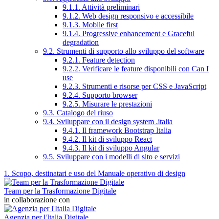
9.1.1. Attività preliminari
9.1.2. Web design responsivo e accessibile
9.1.3. Mobile first
9.1.4. Progressive enhancement e Graceful
degradation
9.2. Strumenti di supporto allo sviluppo del software
9.2.1. Feature detection
9.2.2. Verificare le feature disponibili con Can I
use
9.2.3. Strumenti e risorse per CSS e JavaScript
9.2.4. Supporto browser
9.2.5. Misurare le prestazioni
9.3. Catalogo del riuso
9.4. Sviluppare con il design system .italia
9.4.1. Il framework Bootstrap Italia
9.4.2. Il kit di sviluppo React
9.4.3. Il kit di sviluppo Angular
9.5. Sviluppare con i modelli di sito e servizi
1. Scopo, destinatari e uso del Manuale operativo di design
Team per la Trasformazione Digitale
in collaborazione con
Agenzia per l'Italia Digitale