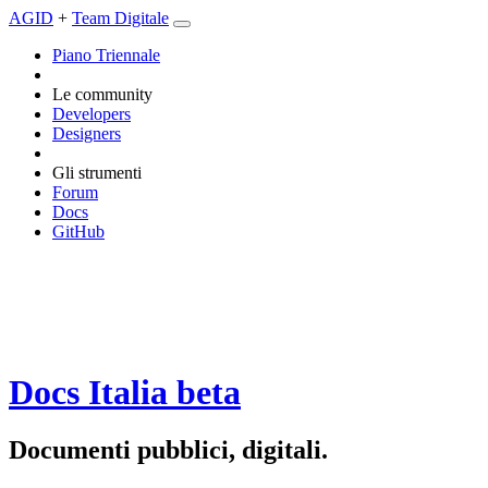
AGID
+
Team Digitale
Piano Triennale
Le community
Developers
Designers
Gli strumenti
Forum
Docs
GitHub
Docs Italia
beta
Documenti pubblici, digitali.