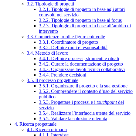
3.2. Tipologie di progetti
3.2.1. Tipologie di progetto in base agli attori
coinvolti nel servizio
3.2.2. Tipologie di progetto in base al focus
3.2.3. Tipologie di progetto in base all’ambito di
intervento
3.3. Competenze, ruoli e figure coinvolte
3.3.1. Coordinatore di progetto
3.3.2. Definire ruoli e responsabilità
3.4. Metodo di lavoro
3.4.1. Definire processi, strumenti e rituali
3.4.2. Curare la documentazione di progetto
3.4.3. Organizzare tavoli tecnici collaborativi
3.4.4. Prendere decisioni
3.5. Il processo progettuale
3.5.1. Organizzare il progetto e la sua gestione
3.5.2. Comprendere il contesto d’uso del servizio
pubblico
3.5.3. Progettare i processi e i
touchpoint
del
servizio
3.5.4. Realizzare l’interfaccia utente del servizio
3.5.5. Validare la soluzione ottenuta
4. Ricerca progettuale
4.1. Ricerca primaria
4.1.1. Interviste