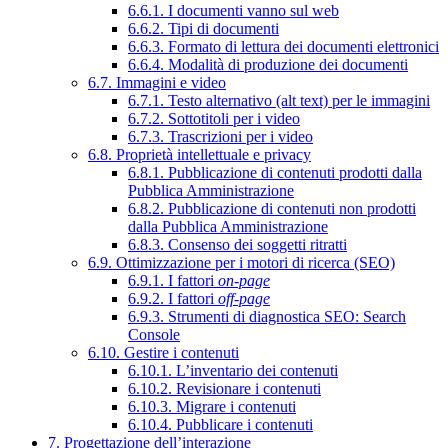
6.6.1. I documenti vanno sul web
6.6.2. Tipi di documenti
6.6.3. Formato di lettura dei documenti elettronici
6.6.4. Modalità di produzione dei documenti
6.7. Immagini e video
6.7.1. Testo alternativo (alt text) per le immagini
6.7.2. Sottotitoli per i video
6.7.3. Trascrizioni per i video
6.8. Proprietà intellettuale e privacy
6.8.1. Pubblicazione di contenuti prodotti dalla
Pubblica Amministrazione
6.8.2. Pubblicazione di contenuti non prodotti
dalla Pubblica Amministrazione
6.8.3. Consenso dei soggetti ritratti
6.9. Ottimizzazione per i motori di ricerca (SEO)
6.9.1. I fattori
on-page
6.9.2. I fattori
off-page
6.9.3. Strumenti di diagnostica SEO: Search
Console
6.10. Gestire i contenuti
6.10.1. L’inventario dei contenuti
6.10.2. Revisionare i contenuti
6.10.3. Migrare i contenuti
6.10.4. Pubblicare i contenuti
7. Progettazione dell’interazione