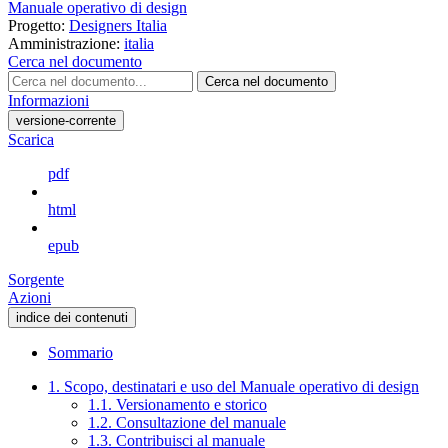
Manuale operativo di design
Progetto:
Designers Italia
Amministrazione:
italia
Cerca nel documento
Cerca nel documento
Informazioni
versione-corrente
Scarica
pdf
html
epub
Sorgente
Azioni
indice dei contenuti
Sommario
1. Scopo, destinatari e uso del Manuale operativo di design
1.1. Versionamento e storico
1.2. Consultazione del manuale
1.3. Contribuisci al manuale