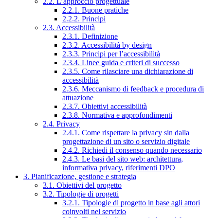
2.2. L’approccio progettuale
2.2.1. Buone pratiche
2.2.2. Principi
2.3. Accessibilità
2.3.1. Definizione
2.3.2. Accessibilità by design
2.3.3. Principi per l’accessibilità
2.3.4. Linee guida e criteri di successo
2.3.5. Come rilasciare una dichiarazione di
accessibilità
2.3.6. Meccanismo di feedback e procedura di
attuazione
2.3.7. Obiettivi accessibilità
2.3.8. Normativa e approfondimenti
2.4. Privacy
2.4.1. Come rispettare la privacy sin dalla
progettazione di un sito o servizio digitale
2.4.2. Richiedi il consenso quando necessario
2.4.3. Le basi del sito web: architettura,
informativa privacy, riferimenti DPO
3. Pianificazione, gestione e strategia
3.1. Obiettivi del progetto
3.2. Tipologie di progetti
3.2.1. Tipologie di progetto in base agli attori
coinvolti nel servizio