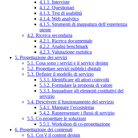
4.1.1. Interviste
4.1.2. Questionari
4.1.3. Test di usabilità
4.1.4. Web analytics
4.1.5. Strumenti di mappatura dell’esperienza
utente
4.2. Ricerca secondaria
4.2.1. Ricerca documentale
4.2.2. Analisi benchmark
4.2.3. Valutazione euristica
5. Progettazione dei servizi
5.1. Cosa sono i servizi e il service design
5.2. Progettare servizi pubblici digitali
5.3. Definire il modello di servizio
5.3.1. Identificare gli attori coinvolti
5.3.2. Formulare la proposta di valore
5.3.3. Inquadrare gli elementi costitutivi del
servizio
5.4. Descrivere il funzionamento del servizio
5.4.1. Mappare l’ecosistema
5.4.2. Rappresentare i flussi di servizio
5.5. Co-progettare le soluzioni
5.5.1. Workshop di co-progettazione
6. Progettazione dei contenuti
6.1. Cos’è il content design