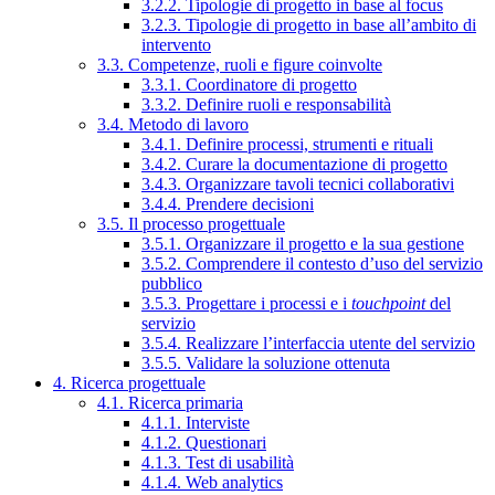
3.2.2. Tipologie di progetto in base al focus
3.2.3. Tipologie di progetto in base all’ambito di
intervento
3.3. Competenze, ruoli e figure coinvolte
3.3.1. Coordinatore di progetto
3.3.2. Definire ruoli e responsabilità
3.4. Metodo di lavoro
3.4.1. Definire processi, strumenti e rituali
3.4.2. Curare la documentazione di progetto
3.4.3. Organizzare tavoli tecnici collaborativi
3.4.4. Prendere decisioni
3.5. Il processo progettuale
3.5.1. Organizzare il progetto e la sua gestione
3.5.2. Comprendere il contesto d’uso del servizio
pubblico
3.5.3. Progettare i processi e i
touchpoint
del
servizio
3.5.4. Realizzare l’interfaccia utente del servizio
3.5.5. Validare la soluzione ottenuta
4. Ricerca progettuale
4.1. Ricerca primaria
4.1.1. Interviste
4.1.2. Questionari
4.1.3. Test di usabilità
4.1.4. Web analytics