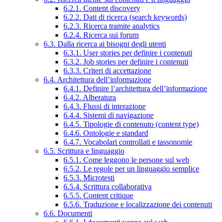
6.2.1. Content discovery
6.2.2. Dati di ricerca (search keywords)
6.2.3. Ricerca tramite analytics
6.2.4. Ricerca sui forum
6.3. Dalla ricerca ai bisogni degli utenti
6.3.1. User stories per definire i contenuti
6.3.2. Job stories per definire i contenuti
6.3.3. Criteri di accettazione
6.4. Architettura dell’informazione
6.4.1. Definire l’architettura dell’informazione
6.4.2. Alberatura
6.4.3. Flussi di interazione
6.4.4. Sistemi di navigazione
6.4.5. Tipologie di contenuto (content type)
6.4.6. Ontologie e standard
6.4.7. Vocabolari controllati e tassonomie
6.5. Scrittura e linguaggio
6.5.1. Come leggono le persone sul web
6.5.2. Le regole per un linguaggio semplice
6.5.3. Microtesti
6.5.4. Scrittura collaborativa
6.5.5. Content critique
6.5.6. Traduzione e localizzazione dei contenuti
6.6. Documenti