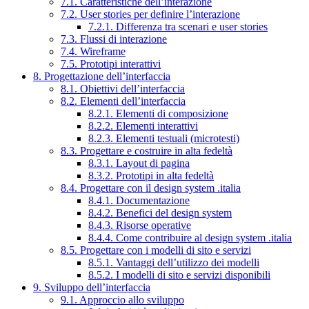
7.1. Caratteristiche dell’interazione
7.2. User stories per definire l’interazione
7.2.1. Differenza tra scenari e user stories
7.3. Flussi di interazione
7.4. Wireframe
7.5. Prototipi interattivi
8. Progettazione dell’interfaccia
8.1. Obiettivi dell’interfaccia
8.2. Elementi dell’interfaccia
8.2.1. Elementi di composizione
8.2.2. Elementi interattivi
8.2.3. Elementi testuali (microtesti)
8.3. Progettare e costruire in alta fedeltà
8.3.1. Layout di pagina
8.3.2. Prototipi in alta fedeltà
8.4. Progettare con il design system .italia
8.4.1. Documentazione
8.4.2. Benefici del design system
8.4.3. Risorse operative
8.4.4. Come contribuire al design system .italia
8.5. Progettare con i modelli di sito e servizi
8.5.1. Vantaggi dell’utilizzo dei modelli
8.5.2. I modelli di sito e servizi disponibili
9. Sviluppo dell’interfaccia
9.1. Approccio allo sviluppo