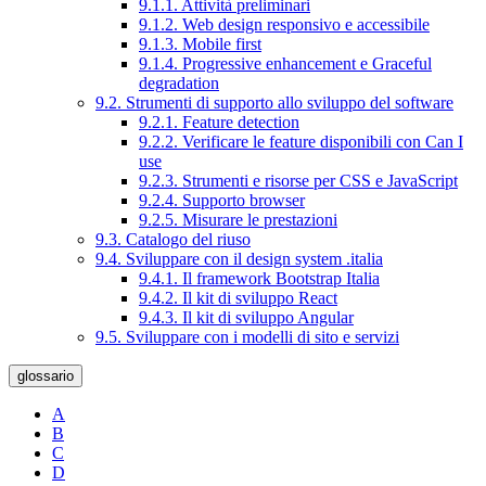
9.1.1. Attività preliminari
9.1.2. Web design responsivo e accessibile
9.1.3. Mobile first
9.1.4. Progressive enhancement e Graceful
degradation
9.2. Strumenti di supporto allo sviluppo del software
9.2.1. Feature detection
9.2.2. Verificare le feature disponibili con Can I
use
9.2.3. Strumenti e risorse per CSS e JavaScript
9.2.4. Supporto browser
9.2.5. Misurare le prestazioni
9.3. Catalogo del riuso
9.4. Sviluppare con il design system .italia
9.4.1. Il framework Bootstrap Italia
9.4.2. Il kit di sviluppo React
9.4.3. Il kit di sviluppo Angular
9.5. Sviluppare con i modelli di sito e servizi
glossario
A
B
C
D