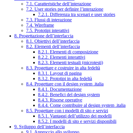
7.1. Caratteristiche dell’interazione
7.2. User stories per definire l’interazione
7.2.1. Differenza tra scenari e user stories
7.3. Flussi di interazione
7.4. Wireframe
7.5. Prototipi interattivi
8. Progettazione dell’interfaccia
8.1. Obiettivi dell’interfaccia
8.2. Elementi dell’interfaccia
8.2.1. Elementi di composizione
8.2.2. Elementi interattivi
8.2.3. Elementi testuali (microtesti)
8.3. Progettare e costruire in alta fedeltà
8.3.1. Layout di pagina
8.3.2. Prototipi in alta fedeltà
8.4. Progettare con il design system .italia
8.4.1. Documentazione
8.4.2. Benefici del design system
8.4.3. Risorse operative
8.4.4. Come contribuire al design system .italia
8.5. Progettare con i modelli di sito e servizi
8.5.1. Vantaggi dell’utilizzo dei modelli
8.5.2. I modelli di sito e servizi disponibili
9. Sviluppo dell’interfaccia
9.1. Approccio allo sviluppo