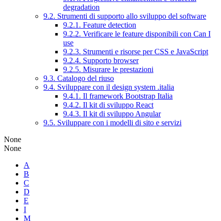
degradation
9.2. Strumenti di supporto allo sviluppo del software
9.2.1. Feature detection
9.2.2. Verificare le feature disponibili con Can I
use
9.2.3. Strumenti e risorse per CSS e JavaScript
9.2.4. Supporto browser
9.2.5. Misurare le prestazioni
9.3. Catalogo del riuso
9.4. Sviluppare con il design system .italia
9.4.1. Il framework Bootstrap Italia
9.4.2. Il kit di sviluppo React
9.4.3. Il kit di sviluppo Angular
9.5. Sviluppare con i modelli di sito e servizi
None
None
A
B
C
D
E
I
M