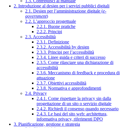
1.3. Contribuisci al manuale
2. Introduzione al design per i servizi pubblici digitali
2.1. Design per l’amministrazione digitale (
e-
government
)
2.2. L’approccio progettuale
2.2.1. Buone pratiche
2.2.2. Principi
2.3. Accessibilità
2.3.1. Definizione
2.3.2. Accessibilità by design
2.3.3. Principi per l’accessibilità
2.3.4. Linee guida e criteri di successo
2.3.5. Come rilasciare una dichiarazione di
accessibilità
2.3.6. Meccanismo di feedback e procedura di
attuazione
2.3.7. Obiettivi accessibilità
2.3.8. Normativa e approfondimenti
2.4. Privacy
2.4.1. Come rispettare la privacy sin dalla
progettazione di un sito o servizio digitale
2.4.2. Richiedi il consenso quando necessario
2.4.3. Le basi del sito web: architettura,
informativa privacy, riferimenti DPO
3. Pianificazione, gestione e strategia