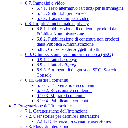
6.7. Immagini e video
6.7.1. Testo alternativo (alt text) per le immagini
6.7.2. Sottotitoli per i video
6.7.3. Trascrizioni per i video
6.8. Proprietà intellettuale e privacy
6.8.1. Pubblicazione di contenuti prodotti dalla
Pubblica Amministrazione
6.8.2. Pubblicazione di contenuti non prodotti
dalla Pubblica Amministrazione
6.8.3. Consenso dei soggetti ritratti
6.9. Ottimizzazione per i motori di ricerca (SEO)
6.9.1. I fattori
on-page
6.9.2. I fattori
off-page
6.9.3. Strumenti di diagnostica SEO: Search
Console
6.10. Gestire i contenuti
6.10.1. L’inventario dei contenuti
6.10.2. Revisionare i contenuti
6.10.3. Migrare i contenuti
6.10.4. Pubblicare i contenuti
7. Progettazione dell’interazione
7.1. Caratteristiche dell’interazione
7.2. User stories per definire l’interazione
7.2.1. Differenza tra scenari e user stories
7.3. Flussi di interazione