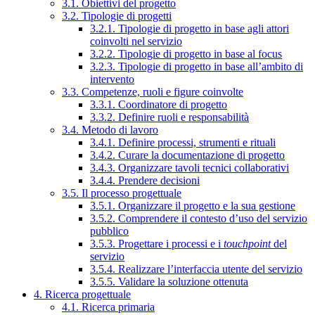
3.1. Obiettivi del progetto
3.2. Tipologie di progetti
3.2.1. Tipologie di progetto in base agli attori
coinvolti nel servizio
3.2.2. Tipologie di progetto in base al focus
3.2.3. Tipologie di progetto in base all’ambito di
intervento
3.3. Competenze, ruoli e figure coinvolte
3.3.1. Coordinatore di progetto
3.3.2. Definire ruoli e responsabilità
3.4. Metodo di lavoro
3.4.1. Definire processi, strumenti e rituali
3.4.2. Curare la documentazione di progetto
3.4.3. Organizzare tavoli tecnici collaborativi
3.4.4. Prendere decisioni
3.5. Il processo progettuale
3.5.1. Organizzare il progetto e la sua gestione
3.5.2. Comprendere il contesto d’uso del servizio
pubblico
3.5.3. Progettare i processi e i
touchpoint
del
servizio
3.5.4. Realizzare l’interfaccia utente del servizio
3.5.5. Validare la soluzione ottenuta
4. Ricerca progettuale
4.1. Ricerca primaria