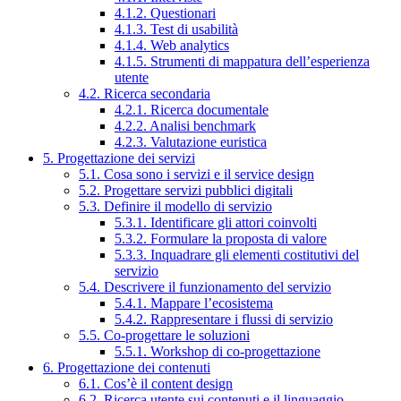
4.1.2. Questionari
4.1.3. Test di usabilità
4.1.4. Web analytics
4.1.5. Strumenti di mappatura dell’esperienza
utente
4.2. Ricerca secondaria
4.2.1. Ricerca documentale
4.2.2. Analisi benchmark
4.2.3. Valutazione euristica
5. Progettazione dei servizi
5.1. Cosa sono i servizi e il service design
5.2. Progettare servizi pubblici digitali
5.3. Definire il modello di servizio
5.3.1. Identificare gli attori coinvolti
5.3.2. Formulare la proposta di valore
5.3.3. Inquadrare gli elementi costitutivi del
servizio
5.4. Descrivere il funzionamento del servizio
5.4.1. Mappare l’ecosistema
5.4.2. Rappresentare i flussi di servizio
5.5. Co-progettare le soluzioni
5.5.1. Workshop di co-progettazione
6. Progettazione dei contenuti
6.1. Cos’è il content design
6.2. Ricerca utente sui contenuti e il linguaggio