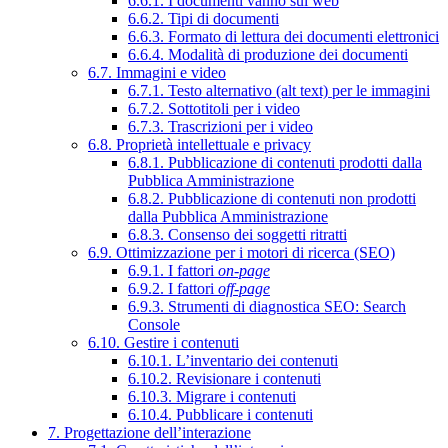
6.6.1. I documenti vanno sul web
6.6.2. Tipi di documenti
6.6.3. Formato di lettura dei documenti elettronici
6.6.4. Modalità di produzione dei documenti
6.7. Immagini e video
6.7.1. Testo alternativo (alt text) per le immagini
6.7.2. Sottotitoli per i video
6.7.3. Trascrizioni per i video
6.8. Proprietà intellettuale e privacy
6.8.1. Pubblicazione di contenuti prodotti dalla
Pubblica Amministrazione
6.8.2. Pubblicazione di contenuti non prodotti
dalla Pubblica Amministrazione
6.8.3. Consenso dei soggetti ritratti
6.9. Ottimizzazione per i motori di ricerca (SEO)
6.9.1. I fattori
on-page
6.9.2. I fattori
off-page
6.9.3. Strumenti di diagnostica SEO: Search
Console
6.10. Gestire i contenuti
6.10.1. L’inventario dei contenuti
6.10.2. Revisionare i contenuti
6.10.3. Migrare i contenuti
6.10.4. Pubblicare i contenuti
7. Progettazione dell’interazione