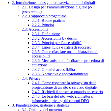
2. Introduzione al design per i servizi pubblici digitali
2.1. Design per l’amministrazione digitale (
e-
government
)
2.2. L’approccio progettuale
2.2.1. Buone pratiche
2.2.2. Principi
2.3. Accessibilità
2.3.1. Definizione
2.3.2. Accessibilità by design
2.3.3. Principi per l’accessibilità
2.3.4. Linee guida e criteri di successo
2.3.5. Come rilasciare una dichiarazione di
accessibilità
2.3.6. Meccanismo di feedback e procedura di
attuazione
2.3.7. Obiettivi accessibilità
2.3.8. Normativa e approfondimenti
2.4. Privacy
2.4.1. Come rispettare la privacy sin dalla
progettazione di un sito o servizio digitale
2.4.2. Richiedi il consenso quando necessario
2.4.3. Le basi del sito web: architettura,
informativa privacy, riferimenti DPO
3. Pianificazione, gestione e strategia
3.1. Obiettivi del progetto