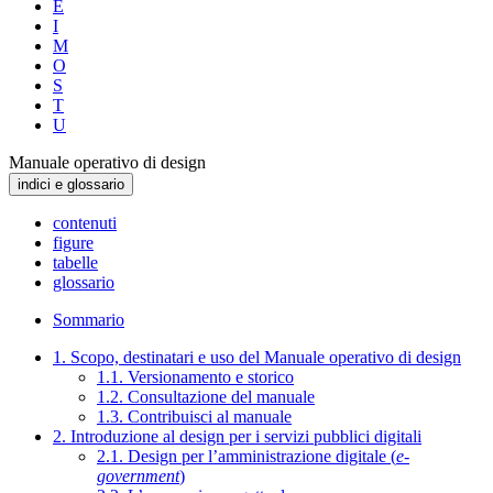
E
I
M
O
S
T
U
Manuale operativo di design
indici e glossario
contenuti
figure
tabelle
glossario
Sommario
1. Scopo, destinatari e uso del Manuale operativo di design
1.1. Versionamento e storico
1.2. Consultazione del manuale
1.3. Contribuisci al manuale
2. Introduzione al design per i servizi pubblici digitali
2.1. Design per l’amministrazione digitale (
e-
government
)