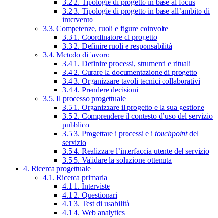
3.2.2. Tipologie di progetto in base al focus
3.2.3. Tipologie di progetto in base all’ambito di
intervento
3.3. Competenze, ruoli e figure coinvolte
3.3.1. Coordinatore di progetto
3.3.2. Definire ruoli e responsabilità
3.4. Metodo di lavoro
3.4.1. Definire processi, strumenti e rituali
3.4.2. Curare la documentazione di progetto
3.4.3. Organizzare tavoli tecnici collaborativi
3.4.4. Prendere decisioni
3.5. Il processo progettuale
3.5.1. Organizzare il progetto e la sua gestione
3.5.2. Comprendere il contesto d’uso del servizio
pubblico
3.5.3. Progettare i processi e i
touchpoint
del
servizio
3.5.4. Realizzare l’interfaccia utente del servizio
3.5.5. Validare la soluzione ottenuta
4. Ricerca progettuale
4.1. Ricerca primaria
4.1.1. Interviste
4.1.2. Questionari
4.1.3. Test di usabilità
4.1.4. Web analytics