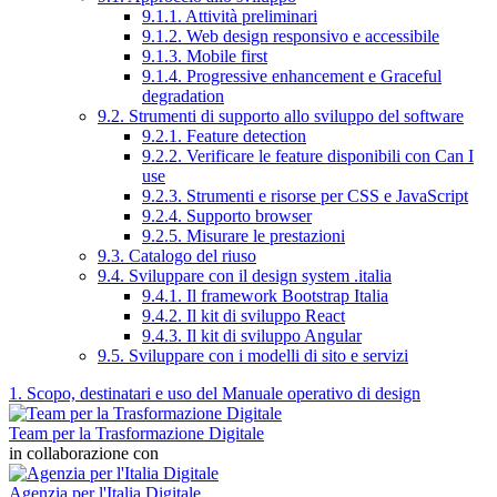
9.1.1. Attività preliminari
9.1.2. Web design responsivo e accessibile
9.1.3. Mobile first
9.1.4. Progressive enhancement e Graceful
degradation
9.2. Strumenti di supporto allo sviluppo del software
9.2.1. Feature detection
9.2.2. Verificare le feature disponibili con Can I
use
9.2.3. Strumenti e risorse per CSS e JavaScript
9.2.4. Supporto browser
9.2.5. Misurare le prestazioni
9.3. Catalogo del riuso
9.4. Sviluppare con il design system .italia
9.4.1. Il framework Bootstrap Italia
9.4.2. Il kit di sviluppo React
9.4.3. Il kit di sviluppo Angular
9.5. Sviluppare con i modelli di sito e servizi
1. Scopo, destinatari e uso del Manuale operativo di design
Team per la Trasformazione Digitale
in collaborazione con
Agenzia per l'Italia Digitale