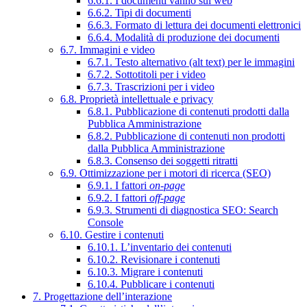
6.6.1. I documenti vanno sul web
6.6.2. Tipi di documenti
6.6.3. Formato di lettura dei documenti elettronici
6.6.4. Modalità di produzione dei documenti
6.7. Immagini e video
6.7.1. Testo alternativo (alt text) per le immagini
6.7.2. Sottotitoli per i video
6.7.3. Trascrizioni per i video
6.8. Proprietà intellettuale e privacy
6.8.1. Pubblicazione di contenuti prodotti dalla
Pubblica Amministrazione
6.8.2. Pubblicazione di contenuti non prodotti
dalla Pubblica Amministrazione
6.8.3. Consenso dei soggetti ritratti
6.9. Ottimizzazione per i motori di ricerca (SEO)
6.9.1. I fattori
on-page
6.9.2. I fattori
off-page
6.9.3. Strumenti di diagnostica SEO: Search
Console
6.10. Gestire i contenuti
6.10.1. L’inventario dei contenuti
6.10.2. Revisionare i contenuti
6.10.3. Migrare i contenuti
6.10.4. Pubblicare i contenuti
7. Progettazione dell’interazione