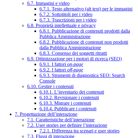
6.7. Immagini e video
6.7.1. Testo alternativo (alt text) per le immagini
6.7.2. Sottotitoli per i video
6.7.3. Trascrizioni per i video
6.8. Proprietà intellettuale e privacy
6.8.1. Pubblicazione di contenuti prodotti dalla
Pubblica Amministrazione
6.8.2. Pubblicazione di contenuti non prodotti
dalla Pubblica Amministrazione
6.8.3. Consenso dei soggetti ritratti
6.9. Ottimizzazione per i motori di ricerca (SEO)
6.9.1. I fattori
on-page
6.9.2. I fattori
off-page
6.9.3. Strumenti di diagnostica SEO: Search
Console
6.10. Gestire i contenuti
6.10.1. L’inventario dei contenuti
6.10.2. Revisionare i contenuti
6.10.3. Migrare i contenuti
6.10.4. Pubblicare i contenuti
7. Progettazione dell’interazione
7.1. Caratteristiche dell’interazione
7.2. User stories per definire l’interazione
7.2.1. Differenza tra scenari e user stories
7.3. Flussi di interazione