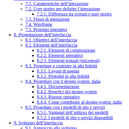
7.1. Caratteristiche dell’interazione
7.2. User stories per definire l’interazione
7.2.1. Differenza tra scenari e user stories
7.3. Flussi di interazione
7.4. Wireframe
7.5. Prototipi interattivi
8. Progettazione dell’interfaccia
8.1. Obiettivi dell’interfaccia
8.2. Elementi dell’interfaccia
8.2.1. Elementi di composizione
8.2.2. Elementi interattivi
8.2.3. Elementi testuali (microtesti)
8.3. Progettare e costruire in alta fedeltà
8.3.1. Layout di pagina
8.3.2. Prototipi in alta fedeltà
8.4. Progettare con il design system .italia
8.4.1. Documentazione
8.4.2. Benefici del design system
8.4.3. Risorse operative
8.4.4. Come contribuire al design system .italia
8.5. Progettare con i modelli di sito e servizi
8.5.1. Vantaggi dell’utilizzo dei modelli
8.5.2. I modelli di sito e servizi disponibili
9. Sviluppo dell’interfaccia
9.1. Approccio allo sviluppo