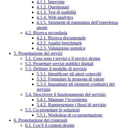
4.1.1. Interviste
4.1.2. Questionari
4.1.3. Test di usabilità
4.1.4. Web analytics
4.1.5. Strumenti di mappatura dell’esperienza
utente
4.2. Ricerca secondaria
4.2.1. Ricerca documentale
4.2.2. Analisi benchmark
4.2.3. Valutazione euristica
5. Progettazione dei servizi
5.1. Cosa sono i servizi e il service design
5.2. Progettare servizi pubblici digitali
5.3. Definire il modello di servizio
5.3.1. Identificare gli attori coinvolti
5.3.2. Formulare la proposta di valore
5.3.3. Inquadrare gli elementi costitutivi del
servizio
5.4. Descrivere il funzionamento del servizio
5.4.1. Mappare l’ecosistema
5.4.2. Rappresentare i flussi di servizio
5.5. Co-progettare le soluzioni
5.5.1. Workshop di co-progettazione
6. Progettazione dei contenuti
6.1. Cos’è il content design