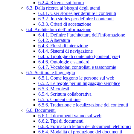
6.2.4. Ricerca sui forum
6.3. Dalla ricerca ai bisogni degli utenti
6.3.1. User stories per definire i contenuti
6.3.2. Job stories per definire i contenuti
6.3.3. Criteri di accettazione
6.4. Architettura dell’informazione
6.4.1. Definire l’architettura dell’informazione
6.4.2. Alberatura
6.4.3. Flussi di interazione
6.4.4. Sistemi di navigazione
6.4.5. Tipologie di contenuto (content type)
6.4.6. Ontologie e standard
6.4.7. Vocabolari controllati e tassonomie
6.5. Scrittura e linguaggio
6.5.1. Come leggono le persone sul web
6.5.2. Le regole per un linguaggio semplice
6.5.3. Microtesti
6.5.4. Scrittura collaborativa
6.5.5. Content critique
6.5.6. Traduzione e localizzazione dei contenuti
6.6. Documenti
6.6.1. I documenti vanno sul web
6.6.2. Tipi di documenti
6.6.3. Formato di lettura dei documenti elettronici
6.6.4. Modalità di produzione dei documenti