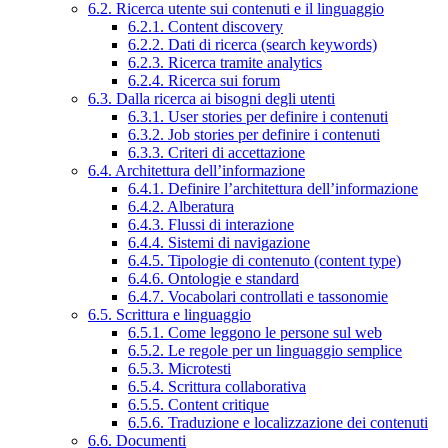
6.2. Ricerca utente sui contenuti e il linguaggio
6.2.1. Content discovery
6.2.2. Dati di ricerca (search keywords)
6.2.3. Ricerca tramite analytics
6.2.4. Ricerca sui forum
6.3. Dalla ricerca ai bisogni degli utenti
6.3.1. User stories per definire i contenuti
6.3.2. Job stories per definire i contenuti
6.3.3. Criteri di accettazione
6.4. Architettura dell’informazione
6.4.1. Definire l’architettura dell’informazione
6.4.2. Alberatura
6.4.3. Flussi di interazione
6.4.4. Sistemi di navigazione
6.4.5. Tipologie di contenuto (content type)
6.4.6. Ontologie e standard
6.4.7. Vocabolari controllati e tassonomie
6.5. Scrittura e linguaggio
6.5.1. Come leggono le persone sul web
6.5.2. Le regole per un linguaggio semplice
6.5.3. Microtesti
6.5.4. Scrittura collaborativa
6.5.5. Content critique
6.5.6. Traduzione e localizzazione dei contenuti
6.6. Documenti