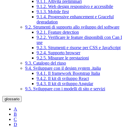
9.1.1. Attività preliminari
9.1.2. Web design responsivo e accessibile
9.1.3. Mobile first
9.1.4. Progressive enhancement e Graceful
degradation
9.2. Strumenti di supporto allo sviluppo del software
9.2.1. Feature detection
9.2.2. Verificare le feature disponibili con Can I
use
9.2.3. Strumenti e risorse per CSS e JavaScript
9.2.4. Supporto browser
9.2.5. Misurare le prestazioni
9.3. Catalogo del riuso
9.4. Sviluppare con il design system .italia
9.4.1. Il framework Bootstrap Italia
9.4.2. Il kit di sviluppo React
9.4.3. Il kit di sviluppo Angular
9.5. Sviluppare con i modelli di sito e servizi
glossario
A
B
C
D