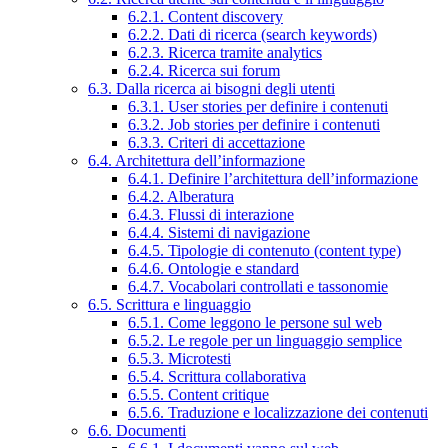
6.2.1. Content discovery
6.2.2. Dati di ricerca (search keywords)
6.2.3. Ricerca tramite analytics
6.2.4. Ricerca sui forum
6.3. Dalla ricerca ai bisogni degli utenti
6.3.1. User stories per definire i contenuti
6.3.2. Job stories per definire i contenuti
6.3.3. Criteri di accettazione
6.4. Architettura dell’informazione
6.4.1. Definire l’architettura dell’informazione
6.4.2. Alberatura
6.4.3. Flussi di interazione
6.4.4. Sistemi di navigazione
6.4.5. Tipologie di contenuto (content type)
6.4.6. Ontologie e standard
6.4.7. Vocabolari controllati e tassonomie
6.5. Scrittura e linguaggio
6.5.1. Come leggono le persone sul web
6.5.2. Le regole per un linguaggio semplice
6.5.3. Microtesti
6.5.4. Scrittura collaborativa
6.5.5. Content critique
6.5.6. Traduzione e localizzazione dei contenuti
6.6. Documenti