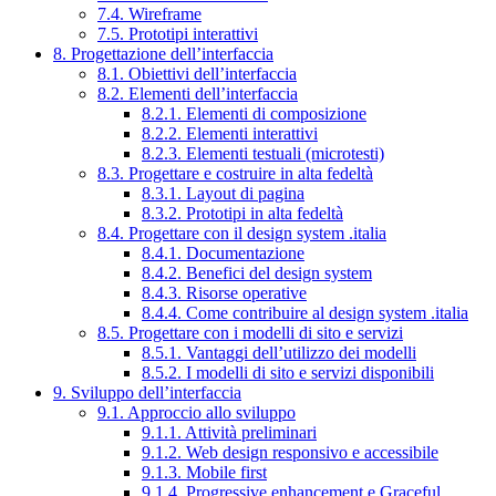
7.4. Wireframe
7.5. Prototipi interattivi
8. Progettazione dell’interfaccia
8.1. Obiettivi dell’interfaccia
8.2. Elementi dell’interfaccia
8.2.1. Elementi di composizione
8.2.2. Elementi interattivi
8.2.3. Elementi testuali (microtesti)
8.3. Progettare e costruire in alta fedeltà
8.3.1. Layout di pagina
8.3.2. Prototipi in alta fedeltà
8.4. Progettare con il design system .italia
8.4.1. Documentazione
8.4.2. Benefici del design system
8.4.3. Risorse operative
8.4.4. Come contribuire al design system .italia
8.5. Progettare con i modelli di sito e servizi
8.5.1. Vantaggi dell’utilizzo dei modelli
8.5.2. I modelli di sito e servizi disponibili
9. Sviluppo dell’interfaccia
9.1. Approccio allo sviluppo
9.1.1. Attività preliminari
9.1.2. Web design responsivo e accessibile
9.1.3. Mobile first
9.1.4. Progressive enhancement e Graceful