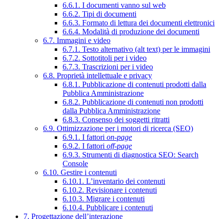
6.6.1. I documenti vanno sul web
6.6.2. Tipi di documenti
6.6.3. Formato di lettura dei documenti elettronici
6.6.4. Modalità di produzione dei documenti
6.7. Immagini e video
6.7.1. Testo alternativo (alt text) per le immagini
6.7.2. Sottotitoli per i video
6.7.3. Trascrizioni per i video
6.8. Proprietà intellettuale e privacy
6.8.1. Pubblicazione di contenuti prodotti dalla
Pubblica Amministrazione
6.8.2. Pubblicazione di contenuti non prodotti
dalla Pubblica Amministrazione
6.8.3. Consenso dei soggetti ritratti
6.9. Ottimizzazione per i motori di ricerca (SEO)
6.9.1. I fattori
on-page
6.9.2. I fattori
off-page
6.9.3. Strumenti di diagnostica SEO: Search
Console
6.10. Gestire i contenuti
6.10.1. L’inventario dei contenuti
6.10.2. Revisionare i contenuti
6.10.3. Migrare i contenuti
6.10.4. Pubblicare i contenuti
7. Progettazione dell’interazione