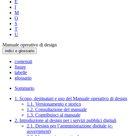
E
I
M
O
S
T
U
Manuale operativo di design
indici e glossario
contenuti
figure
tabelle
glossario
Sommario
1. Scopo, destinatari e uso del Manuale operativo di design
1.1. Versionamento e storico
1.2. Consultazione del manuale
1.3. Contribuisci al manuale
2. Introduzione al design per i servizi pubblici digitali
2.1. Design per l’amministrazione digitale (
e-
government
)