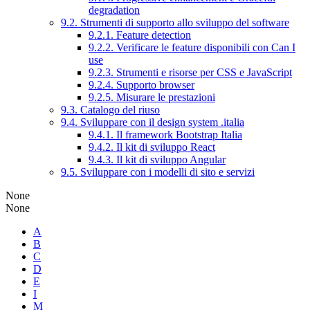
degradation
9.2. Strumenti di supporto allo sviluppo del software
9.2.1. Feature detection
9.2.2. Verificare le feature disponibili con Can I
use
9.2.3. Strumenti e risorse per CSS e JavaScript
9.2.4. Supporto browser
9.2.5. Misurare le prestazioni
9.3. Catalogo del riuso
9.4. Sviluppare con il design system .italia
9.4.1. Il framework Bootstrap Italia
9.4.2. Il kit di sviluppo React
9.4.3. Il kit di sviluppo Angular
9.5. Sviluppare con i modelli di sito e servizi
None
None
A
B
C
D
E
I
M