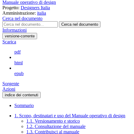
Manuale operativo di design
Progetto:
Designers Italia
Amministrazione:
italia
Cerca nel documento
Cerca nel documento
Informazioni
versione-corrente
Scarica
pdf
html
epub
Sorgente
Azioni
indice dei contenuti
Sommario
1. Scopo, destinatari e uso del Manuale operativo di design
1.1. Versionamento e storico
1.2. Consultazione del manuale
1.3. Contribuisci al manuale