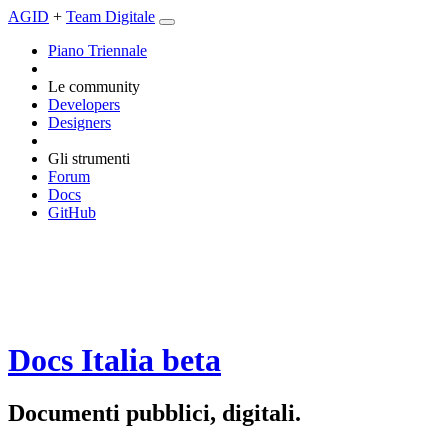
AGID
+
Team Digitale
Piano Triennale
Le community
Developers
Designers
Gli strumenti
Forum
Docs
GitHub
Docs Italia
beta
Documenti pubblici, digitali.