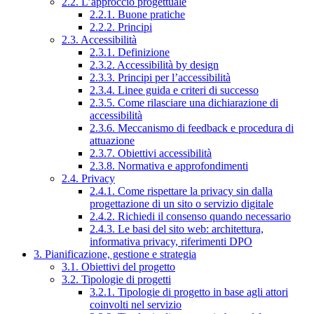
2.2. L’approccio progettuale
2.2.1. Buone pratiche
2.2.2. Principi
2.3. Accessibilità
2.3.1. Definizione
2.3.2. Accessibilità by design
2.3.3. Principi per l’accessibilità
2.3.4. Linee guida e criteri di successo
2.3.5. Come rilasciare una dichiarazione di
accessibilità
2.3.6. Meccanismo di feedback e procedura di
attuazione
2.3.7. Obiettivi accessibilità
2.3.8. Normativa e approfondimenti
2.4. Privacy
2.4.1. Come rispettare la privacy sin dalla
progettazione di un sito o servizio digitale
2.4.2. Richiedi il consenso quando necessario
2.4.3. Le basi del sito web: architettura,
informativa privacy, riferimenti DPO
3. Pianificazione, gestione e strategia
3.1. Obiettivi del progetto
3.2. Tipologie di progetti
3.2.1. Tipologie di progetto in base agli attori
coinvolti nel servizio