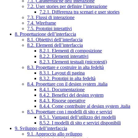
7.1. Caratteristiche dell’interazione
7.2. User stories per definire l’interazione
7.2.1. Differenza tra scenari e user stories
7.3. Flussi di interazione
7.4. Wireframe
7.5. Prototipi interattivi
8. Progettazione dell’interfaccia
8.1. Obiettivi dell’interfaccia
8.2. Elementi dell’interfaccia
8.2.1. Elementi di composizione
8.2.2. Elementi interattivi
8.2.3. Elementi testuali (microtesti)
8.3. Progettare e costruire in alta fedeltà
8.3.1. Layout di pagina
8.3.2. Prototipi in alta fedeltà
8.4. Progettare con il design system .italia
8.4.1. Documentazione
8.4.2. Benefici del design system
8.4.3. Risorse operative
8.4.4. Come contribuire al design system .italia
8.5. Progettare con i modelli di sito e servizi
8.5.1. Vantaggi dell’utilizzo dei modelli
8.5.2. I modelli di sito e servizi disponibili
9. Sviluppo dell’interfaccia
9.1. Approccio allo sviluppo