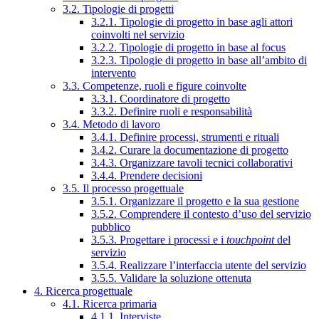
3.2. Tipologie di progetti
3.2.1. Tipologie di progetto in base agli attori
coinvolti nel servizio
3.2.2. Tipologie di progetto in base al focus
3.2.3. Tipologie di progetto in base all’ambito di
intervento
3.3. Competenze, ruoli e figure coinvolte
3.3.1. Coordinatore di progetto
3.3.2. Definire ruoli e responsabilità
3.4. Metodo di lavoro
3.4.1. Definire processi, strumenti e rituali
3.4.2. Curare la documentazione di progetto
3.4.3. Organizzare tavoli tecnici collaborativi
3.4.4. Prendere decisioni
3.5. Il processo progettuale
3.5.1. Organizzare il progetto e la sua gestione
3.5.2. Comprendere il contesto d’uso del servizio
pubblico
3.5.3. Progettare i processi e i
touchpoint
del
servizio
3.5.4. Realizzare l’interfaccia utente del servizio
3.5.5. Validare la soluzione ottenuta
4. Ricerca progettuale
4.1. Ricerca primaria
4.1.1. Interviste