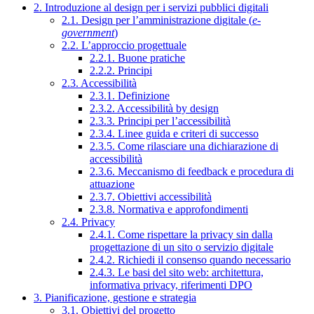
2. Introduzione al design per i servizi pubblici digitali
2.1. Design per l’amministrazione digitale (
e-
government
)
2.2. L’approccio progettuale
2.2.1. Buone pratiche
2.2.2. Principi
2.3. Accessibilità
2.3.1. Definizione
2.3.2. Accessibilità by design
2.3.3. Principi per l’accessibilità
2.3.4. Linee guida e criteri di successo
2.3.5. Come rilasciare una dichiarazione di
accessibilità
2.3.6. Meccanismo di feedback e procedura di
attuazione
2.3.7. Obiettivi accessibilità
2.3.8. Normativa e approfondimenti
2.4. Privacy
2.4.1. Come rispettare la privacy sin dalla
progettazione di un sito o servizio digitale
2.4.2. Richiedi il consenso quando necessario
2.4.3. Le basi del sito web: architettura,
informativa privacy, riferimenti DPO
3. Pianificazione, gestione e strategia
3.1. Obiettivi del progetto