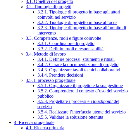
3.1. Obiettivi del progetto
3.2. Tipologie di progetti
3.2.1. Tipologie di progetto in base agli attori
coinvolti nel servizio
3.2.2. Tipologie di progetto in base al focus
3.2.3. Tipologie di progetto in base all’ambito di
intervento
3.3. Competenze, ruoli e figure coinvolte
3.3.1. Coordinatore di progetto
3.3.2. Definire ruoli e responsabilità
3.4. Metodo di lavoro
3.4.1. Definire processi, strumenti e rituali
3.4.2. Curare la documentazione di progetto
3.4.3. Organizzare tavoli tecnici collaborativi
3.4.4. Prendere decisioni
3.5. Il processo progettuale
3.5.1. Organizzare il progetto e la sua gestione
3.5.2. Comprendere il contesto d’uso del servizio
pubblico
3.5.3. Progettare i processi e i
touchpoint
del
servizio
3.5.4. Realizzare l’interfaccia utente del servizio
3.5.5. Validare la soluzione ottenuta
4. Ricerca progettuale
4.1. Ricerca primaria