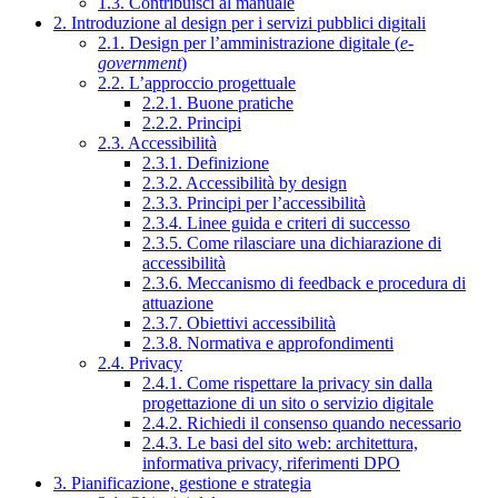
1.3. Contribuisci al manuale
2. Introduzione al design per i servizi pubblici digitali
2.1. Design per l’amministrazione digitale (
e-
government
)
2.2. L’approccio progettuale
2.2.1. Buone pratiche
2.2.2. Principi
2.3. Accessibilità
2.3.1. Definizione
2.3.2. Accessibilità by design
2.3.3. Principi per l’accessibilità
2.3.4. Linee guida e criteri di successo
2.3.5. Come rilasciare una dichiarazione di
accessibilità
2.3.6. Meccanismo di feedback e procedura di
attuazione
2.3.7. Obiettivi accessibilità
2.3.8. Normativa e approfondimenti
2.4. Privacy
2.4.1. Come rispettare la privacy sin dalla
progettazione di un sito o servizio digitale
2.4.2. Richiedi il consenso quando necessario
2.4.3. Le basi del sito web: architettura,
informativa privacy, riferimenti DPO
3. Pianificazione, gestione e strategia