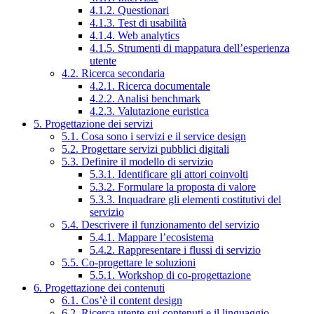
4.1.2. Questionari
4.1.3. Test di usabilità
4.1.4. Web analytics
4.1.5. Strumenti di mappatura dell’esperienza
utente
4.2. Ricerca secondaria
4.2.1. Ricerca documentale
4.2.2. Analisi benchmark
4.2.3. Valutazione euristica
5. Progettazione dei servizi
5.1. Cosa sono i servizi e il service design
5.2. Progettare servizi pubblici digitali
5.3. Definire il modello di servizio
5.3.1. Identificare gli attori coinvolti
5.3.2. Formulare la proposta di valore
5.3.3. Inquadrare gli elementi costitutivi del
servizio
5.4. Descrivere il funzionamento del servizio
5.4.1. Mappare l’ecosistema
5.4.2. Rappresentare i flussi di servizio
5.5. Co-progettare le soluzioni
5.5.1. Workshop di co-progettazione
6. Progettazione dei contenuti
6.1. Cos’è il content design
6.2. Ricerca utente sui contenuti e il linguaggio