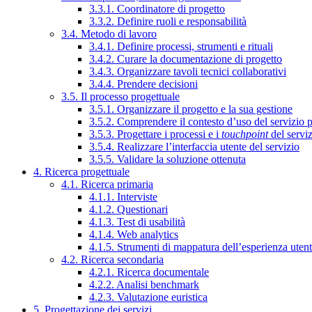
3.3.1. Coordinatore di progetto
3.3.2. Definire ruoli e responsabilità
3.4. Metodo di lavoro
3.4.1. Definire processi, strumenti e rituali
3.4.2. Curare la documentazione di progetto
3.4.3. Organizzare tavoli tecnici collaborativi
3.4.4. Prendere decisioni
3.5. Il processo progettuale
3.5.1. Organizzare il progetto e la sua gestione
3.5.2. Comprendere il contesto d’uso del servizio 
3.5.3. Progettare i processi e i
touchpoint
del servi
3.5.4. Realizzare l’interfaccia utente del servizio
3.5.5. Validare la soluzione ottenuta
4. Ricerca progettuale
4.1. Ricerca primaria
4.1.1. Interviste
4.1.2. Questionari
4.1.3. Test di usabilità
4.1.4. Web analytics
4.1.5. Strumenti di mappatura dell’esperienza uten
4.2. Ricerca secondaria
4.2.1. Ricerca documentale
4.2.2. Analisi benchmark
4.2.3. Valutazione euristica
5. Progettazione dei servizi