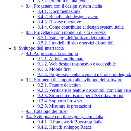
8.3.2. Prototipi in alta fedeltà
8.4. Progettare con il design system .italia
8.4.1. Documentazione
8.4.2. Benefici del design system
8.4.3. Risorse operative
8.4.4. Come contribuire al design system .italia
8.5. Progettare con i modelli di sito e servizi
8.5.1. Vantaggi dell’utilizzo dei modelli
8.5.2. I modelli di sito e servizi disponibili
9. Sviluppo dell’interfaccia
9.1. Approccio allo sviluppo
9.1.1. Attività preliminari
9.1.2. Web design responsivo e accessibile
9.1.3. Mobile first
9.1.4. Progressive enhancement e Graceful degrad
9.2. Strumenti di supporto allo sviluppo del software
9.2.1. Feature detection
9.2.2. Verificare le feature disponibili con Can I us
9.2.3. Strumenti e risorse per CSS e JavaScript
9.2.4. Supporto browser
9.2.5. Misurare le prestazioni
9.3. Catalogo del riuso
9.4. Sviluppare con il design system .italia
9.4.1. Il framework Bootstrap Italia
9.4.2. Il kit di sviluppo React