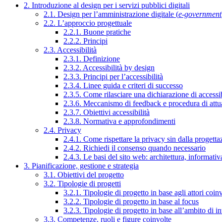
2. Introduzione al design per i servizi pubblici digitali
2.1. Design per l’amministrazione digitale (
e-government
2.2. L’approccio progettuale
2.2.1. Buone pratiche
2.2.2. Principi
2.3. Accessibilità
2.3.1. Definizione
2.3.2. Accessibilità by design
2.3.3. Principi per l’accessibilità
2.3.4. Linee guida e criteri di successo
2.3.5. Come rilasciare una dichiarazione di accessib
2.3.6. Meccanismo di feedback e procedura di attu
2.3.7. Obiettivi accessibilità
2.3.8. Normativa e approfondimenti
2.4. Privacy
2.4.1. Come rispettare la privacy sin dalla progettaz
2.4.2. Richiedi il consenso quando necessario
2.4.3. Le basi del sito web: architettura, informati
3. Pianificazione, gestione e strategia
3.1. Obiettivi del progetto
3.2. Tipologie di progetti
3.2.1. Tipologie di progetto in base agli attori coinv
3.2.2. Tipologie di progetto in base al focus
3.2.3. Tipologie di progetto in base all’ambito di i
3.3. Competenze, ruoli e figure coinvolte