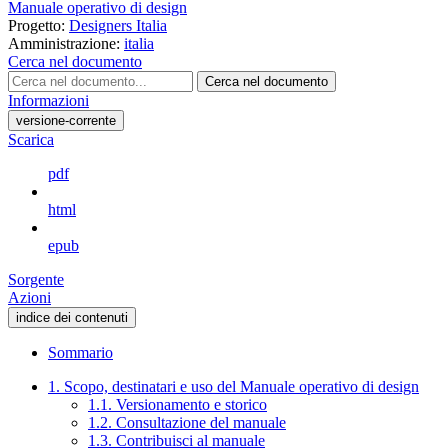
Manuale operativo di design
Progetto:
Designers Italia
Amministrazione:
italia
Cerca nel documento
Cerca nel documento
Informazioni
versione-corrente
Scarica
pdf
html
epub
Sorgente
Azioni
indice dei contenuti
Sommario
1. Scopo, destinatari e uso del Manuale operativo di design
1.1. Versionamento e storico
1.2. Consultazione del manuale
1.3. Contribuisci al manuale