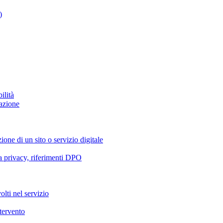
)
ilità
azione
ione di un sito o servizio digitale
va privacy, riferimenti DPO
olti nel servizio
ntervento