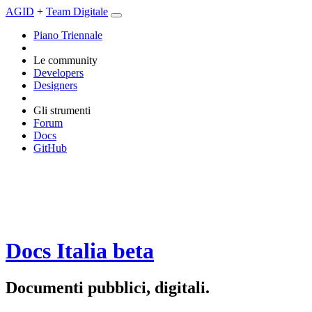
AGID
+
Team Digitale
Piano Triennale
Le community
Developers
Designers
Gli strumenti
Forum
Docs
GitHub
Docs Italia
beta
Documenti pubblici, digitali.