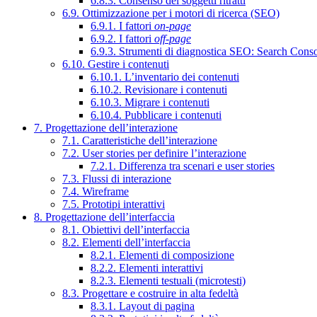
6.8.3. Consenso dei soggetti ritratti
6.9. Ottimizzazione per i motori di ricerca (SEO)
6.9.1. I fattori
on-page
6.9.2. I fattori
off-page
6.9.3. Strumenti di diagnostica SEO: Search Cons
6.10. Gestire i contenuti
6.10.1. L’inventario dei contenuti
6.10.2. Revisionare i contenuti
6.10.3. Migrare i contenuti
6.10.4. Pubblicare i contenuti
7. Progettazione dell’interazione
7.1. Caratteristiche dell’interazione
7.2. User stories per definire l’interazione
7.2.1. Differenza tra scenari e user stories
7.3. Flussi di interazione
7.4. Wireframe
7.5. Prototipi interattivi
8. Progettazione dell’interfaccia
8.1. Obiettivi dell’interfaccia
8.2. Elementi dell’interfaccia
8.2.1. Elementi di composizione
8.2.2. Elementi interattivi
8.2.3. Elementi testuali (microtesti)
8.3. Progettare e costruire in alta fedeltà
8.3.1. Layout di pagina