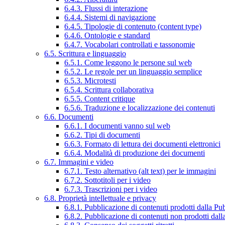
6.4.3. Flussi di interazione
6.4.4. Sistemi di navigazione
6.4.5. Tipologie di contenuto (content type)
6.4.6. Ontologie e standard
6.4.7. Vocabolari controllati e tassonomie
6.5. Scrittura e linguaggio
6.5.1. Come leggono le persone sul web
6.5.2. Le regole per un linguaggio semplice
6.5.3. Microtesti
6.5.4. Scrittura collaborativa
6.5.5. Content critique
6.5.6. Traduzione e localizzazione dei contenuti
6.6. Documenti
6.6.1. I documenti vanno sul web
6.6.2. Tipi di documenti
6.6.3. Formato di lettura dei documenti elettronici
6.6.4. Modalità di produzione dei documenti
6.7. Immagini e video
6.7.1. Testo alternativo (alt text) per le immagini
6.7.2. Sottotitoli per i video
6.7.3. Trascrizioni per i video
6.8. Proprietà intellettuale e privacy
6.8.1. Pubblicazione di contenuti prodotti dalla P
6.8.2. Pubblicazione di contenuti non prodotti dal