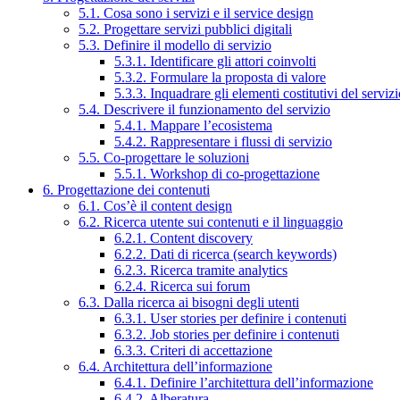
5.1. Cosa sono i servizi e il service design
5.2. Progettare servizi pubblici digitali
5.3. Definire il modello di servizio
5.3.1. Identificare gli attori coinvolti
5.3.2. Formulare la proposta di valore
5.3.3. Inquadrare gli elementi costitutivi del serviz
5.4. Descrivere il funzionamento del servizio
5.4.1. Mappare l’ecosistema
5.4.2. Rappresentare i flussi di servizio
5.5. Co-progettare le soluzioni
5.5.1. Workshop di co-progettazione
6. Progettazione dei contenuti
6.1. Cos’è il content design
6.2. Ricerca utente sui contenuti e il linguaggio
6.2.1. Content discovery
6.2.2. Dati di ricerca (search keywords)
6.2.3. Ricerca tramite analytics
6.2.4. Ricerca sui forum
6.3. Dalla ricerca ai bisogni degli utenti
6.3.1. User stories per definire i contenuti
6.3.2. Job stories per definire i contenuti
6.3.3. Criteri di accettazione
6.4. Architettura dell’informazione
6.4.1. Definire l’architettura dell’informazione
6.4.2. Alberatura