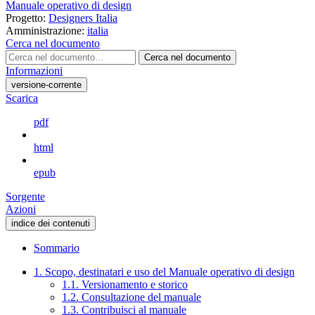
Manuale operativo di design
Progetto:
Designers Italia
Amministrazione:
italia
Cerca nel documento
Cerca nel documento
Informazioni
versione-corrente
Scarica
pdf
html
epub
Sorgente
Azioni
indice dei contenuti
Sommario
1. Scopo, destinatari e uso del Manuale operativo di design
1.1. Versionamento e storico
1.2. Consultazione del manuale
1.3. Contribuisci al manuale