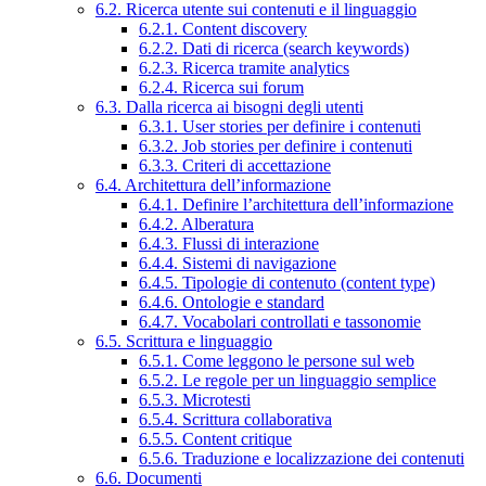
6.2. Ricerca utente sui contenuti e il linguaggio
6.2.1. Content discovery
6.2.2. Dati di ricerca (search keywords)
6.2.3. Ricerca tramite analytics
6.2.4. Ricerca sui forum
6.3. Dalla ricerca ai bisogni degli utenti
6.3.1. User stories per definire i contenuti
6.3.2. Job stories per definire i contenuti
6.3.3. Criteri di accettazione
6.4. Architettura dell’informazione
6.4.1. Definire l’architettura dell’informazione
6.4.2. Alberatura
6.4.3. Flussi di interazione
6.4.4. Sistemi di navigazione
6.4.5. Tipologie di contenuto (content type)
6.4.6. Ontologie e standard
6.4.7. Vocabolari controllati e tassonomie
6.5. Scrittura e linguaggio
6.5.1. Come leggono le persone sul web
6.5.2. Le regole per un linguaggio semplice
6.5.3. Microtesti
6.5.4. Scrittura collaborativa
6.5.5. Content critique
6.5.6. Traduzione e localizzazione dei contenuti
6.6. Documenti