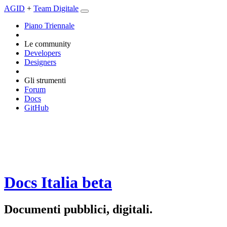
AGID
+
Team Digitale
Piano Triennale
Le community
Developers
Designers
Gli strumenti
Forum
Docs
GitHub
Docs Italia
beta
Documenti pubblici, digitali.