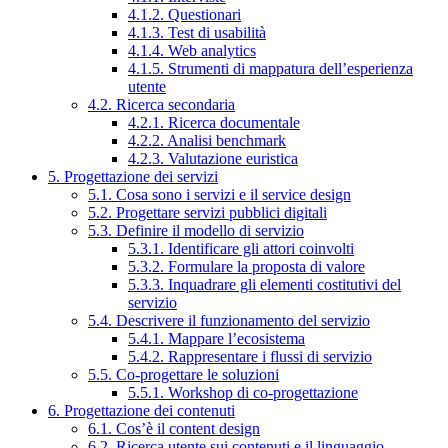
4.1.2. Questionari
4.1.3. Test di usabilità
4.1.4. Web analytics
4.1.5. Strumenti di mappatura dell’esperienza
utente
4.2. Ricerca secondaria
4.2.1. Ricerca documentale
4.2.2. Analisi benchmark
4.2.3. Valutazione euristica
5. Progettazione dei servizi
5.1. Cosa sono i servizi e il service design
5.2. Progettare servizi pubblici digitali
5.3. Definire il modello di servizio
5.3.1. Identificare gli attori coinvolti
5.3.2. Formulare la proposta di valore
5.3.3. Inquadrare gli elementi costitutivi del
servizio
5.4. Descrivere il funzionamento del servizio
5.4.1. Mappare l’ecosistema
5.4.2. Rappresentare i flussi di servizio
5.5. Co-progettare le soluzioni
5.5.1. Workshop di co-progettazione
6. Progettazione dei contenuti
6.1. Cos’è il content design
6.2. Ricerca utente sui contenuti e il linguaggio