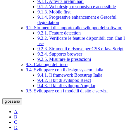
9.1.1. Attività preliminari
9.1.2. Web design responsivo e accessibile
9.1.3. Mobile first
9.1.4. Progressive enhancement e Graceful
degradation
9.2. Strumenti di supporto allo sviluppo del software
9.2.1. Feature detection
9.2.2. Verificare le feature disponibili con Can I
use
9.2.3. Strumenti e risorse per CSS e JavaScript
9.2.4. Supporto browser
9.2.5. Misurare le prestazioni
9.3. Catalogo del riuso
9.4. Sviluppare con il design system .italia
9.4.1. Il framework Bootstrap Italia
9.4.2. Il kit di sviluppo React
9.4.3. Il kit di sviluppo Angular
9.5. Sviluppare con i modelli di sito e servizi
glossario
A
B
C
D