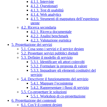
4.1.1. Interviste
4.1.2. Questionari
4.1.3. Test di usabilità
4.1.4. Web analytics
4.1.5. Strumenti di mappatura dell’esperienza
utente
4.2. Ricerca secondaria
4.2.1. Ricerca documentale
4.2.2. Analisi benchmark
4.2.3. Valutazione euristica
5. Progettazione dei servizi
5.1. Cosa sono i servizi e il service design
5.2. Progettare servizi pubblici digitali
5.3. Definire il modello di servizio
5.3.1. Identificare gli attori coinvolti
5.3.2. Formulare la proposta di valore
5.3.3. Inquadrare gli elementi costitutivi del
servizio
5.4. Descrivere il funzionamento del servizio
5.4.1. Mappare l’ecosistema
5.4.2. Rappresentare i flussi di servizio
5.5. Co-progettare le soluzioni
5.5.1. Workshop di co-progettazione
6. Progettazione dei contenuti
6.1. Cos’è il content design