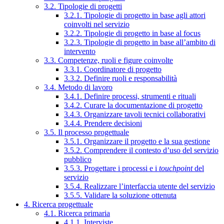
3.2. Tipologie di progetti
3.2.1. Tipologie di progetto in base agli attori
coinvolti nel servizio
3.2.2. Tipologie di progetto in base al focus
3.2.3. Tipologie di progetto in base all’ambito di
intervento
3.3. Competenze, ruoli e figure coinvolte
3.3.1. Coordinatore di progetto
3.3.2. Definire ruoli e responsabilità
3.4. Metodo di lavoro
3.4.1. Definire processi, strumenti e rituali
3.4.2. Curare la documentazione di progetto
3.4.3. Organizzare tavoli tecnici collaborativi
3.4.4. Prendere decisioni
3.5. Il processo progettuale
3.5.1. Organizzare il progetto e la sua gestione
3.5.2. Comprendere il contesto d’uso del servizio
pubblico
3.5.3. Progettare i processi e i
touchpoint
del
servizio
3.5.4. Realizzare l’interfaccia utente del servizio
3.5.5. Validare la soluzione ottenuta
4. Ricerca progettuale
4.1. Ricerca primaria
4.1.1. Interviste