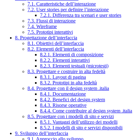
7.1. Caratteristiche dell’interazione
7.2. User stories per definire l’interazione
7.2.1. Differenza tra scenari e user stories
7.3. Flussi di interazione
7.4. Wireframe
7.5. Prototipi interattivi
8. Progettazione dell’interfaccia
8.1. Obiettivi dell’interfaccia
8.2. Elementi dell’interfaccia
8.2.1. Elementi di composizione
8.2.2. Elementi interattivi
8.2.3. Elementi testuali (microtesti)
8.3. Progettare e costruire in alta fedeltà
8.3.1. Layout di pagina
8.3.2. Prototipi in alta fedeltà
8.4. Progettare con il design system .italia
8.4.1. Documentazione
8.4.2. Benefici del design system
8.4.3. Risorse operative
8.4.4. Come contribuire al design system .italia
8.5. Progettare con i modelli di sito e servizi
8.5.1. Vantaggi dell’utilizzo dei modelli
8.5.2. I modelli di sito e servizi disponibili
9. Sviluppo dell’interfaccia
9.1. Approccio allo sviluppo