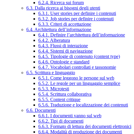
6.2.4. Ricerca sui forum
6.3. Dalla ricerca ai bisogni degli utenti
6.3.1. User stories per definire i contenuti
6.3.2. Job stories per definire i contenuti
6.3.3. Criteri di accettazione
6.4. Architettura dell’informazione
6.4.1. Definire l’architettura dell’informazione
6.4.2. Alberatura
6.4.3. Flussi di interazione
6.4.4. Sistemi di navigazione
6.4.5. Tipologie di contenuto (content type)
6.4.6. Ontologie e standard
6.4.7. Vocabolari controllati e tassonomie
6.5. Scrittura e linguaggio
6.5.1. Come leggono le persone sul web
6.5.2. Le regole per un linguaggio semplice
6.5.3. Microtesti
6.5.4. Scrittura collaborativa
6.5.5. Content critique
6.5.6. Traduzione e localizzazione dei contenuti
6.6. Documenti
6.6.1. I documenti vanno sul web
6.6.2. Tipi di documenti
6.6.3. Formato di lettura dei documenti elettronici
6.6.4. Modalità di produzione dei documenti