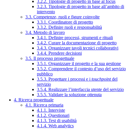
3.2.2. Tipologie di progetto in base al focus
3.2.3. Tipologie di progetto in base all’ambito di
intervento
3.3. Competenze, ruoli e figure coinvolte
3.3.1. Coordinatore di progetto
3.3.2. Definire ruoli e responsabilità
3.4. Metodo di lavoro
3.4.1. Definire processi, strumenti e rituali
3.4.2. Curare la documentazione di progetto
3.4.3. Organizzare tavoli tecnici collaborativi
3.4.4. Prendere decisioni
3.5. Il processo progettuale
3.5.1. Organizzare il progetto e la sua gestione
3.5.2. Comprendere il contesto d’uso del servizio
pubblico
3.5.3. Progettare i processi e i
touchpoint
del
servizio
3.5.4. Realizzare l’interfaccia utente del servizio
3.5.5. Validare la soluzione ottenuta
4. Ricerca progettuale
4.1. Ricerca primaria
4.1.1. Interviste
4.1.2. Questionari
4.1.3. Test di usabilità
4.1.4. Web analytics