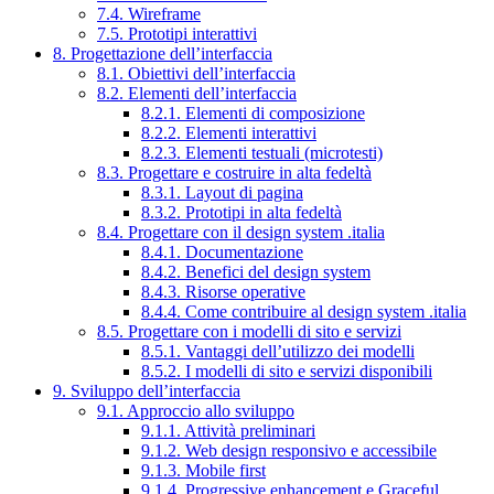
7.4. Wireframe
7.5. Prototipi interattivi
8. Progettazione dell’interfaccia
8.1. Obiettivi dell’interfaccia
8.2. Elementi dell’interfaccia
8.2.1. Elementi di composizione
8.2.2. Elementi interattivi
8.2.3. Elementi testuali (microtesti)
8.3. Progettare e costruire in alta fedeltà
8.3.1. Layout di pagina
8.3.2. Prototipi in alta fedeltà
8.4. Progettare con il design system .italia
8.4.1. Documentazione
8.4.2. Benefici del design system
8.4.3. Risorse operative
8.4.4. Come contribuire al design system .italia
8.5. Progettare con i modelli di sito e servizi
8.5.1. Vantaggi dell’utilizzo dei modelli
8.5.2. I modelli di sito e servizi disponibili
9. Sviluppo dell’interfaccia
9.1. Approccio allo sviluppo
9.1.1. Attività preliminari
9.1.2. Web design responsivo e accessibile
9.1.3. Mobile first
9.1.4. Progressive enhancement e Graceful