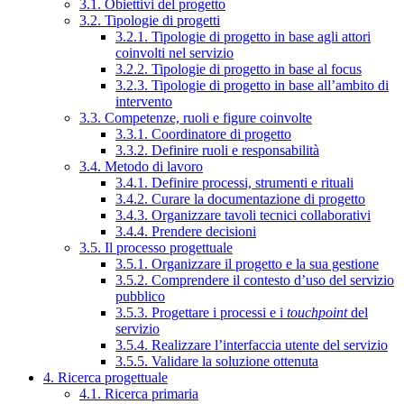
3.1. Obiettivi del progetto
3.2. Tipologie di progetti
3.2.1. Tipologie di progetto in base agli attori
coinvolti nel servizio
3.2.2. Tipologie di progetto in base al focus
3.2.3. Tipologie di progetto in base all’ambito di
intervento
3.3. Competenze, ruoli e figure coinvolte
3.3.1. Coordinatore di progetto
3.3.2. Definire ruoli e responsabilità
3.4. Metodo di lavoro
3.4.1. Definire processi, strumenti e rituali
3.4.2. Curare la documentazione di progetto
3.4.3. Organizzare tavoli tecnici collaborativi
3.4.4. Prendere decisioni
3.5. Il processo progettuale
3.5.1. Organizzare il progetto e la sua gestione
3.5.2. Comprendere il contesto d’uso del servizio
pubblico
3.5.3. Progettare i processi e i
touchpoint
del
servizio
3.5.4. Realizzare l’interfaccia utente del servizio
3.5.5. Validare la soluzione ottenuta
4. Ricerca progettuale
4.1. Ricerca primaria