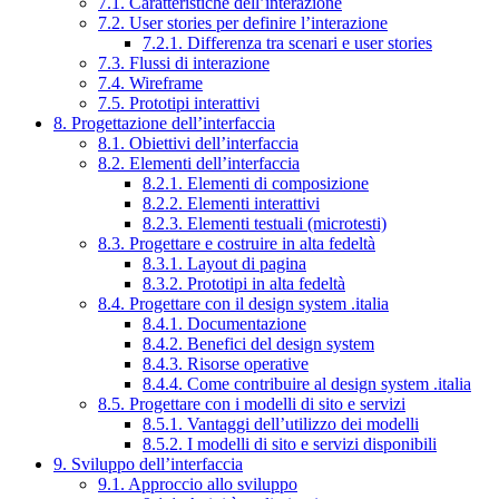
7.1. Caratteristiche dell’interazione
7.2. User stories per definire l’interazione
7.2.1. Differenza tra scenari e user stories
7.3. Flussi di interazione
7.4. Wireframe
7.5. Prototipi interattivi
8. Progettazione dell’interfaccia
8.1. Obiettivi dell’interfaccia
8.2. Elementi dell’interfaccia
8.2.1. Elementi di composizione
8.2.2. Elementi interattivi
8.2.3. Elementi testuali (microtesti)
8.3. Progettare e costruire in alta fedeltà
8.3.1. Layout di pagina
8.3.2. Prototipi in alta fedeltà
8.4. Progettare con il design system .italia
8.4.1. Documentazione
8.4.2. Benefici del design system
8.4.3. Risorse operative
8.4.4. Come contribuire al design system .italia
8.5. Progettare con i modelli di sito e servizi
8.5.1. Vantaggi dell’utilizzo dei modelli
8.5.2. I modelli di sito e servizi disponibili
9. Sviluppo dell’interfaccia
9.1. Approccio allo sviluppo