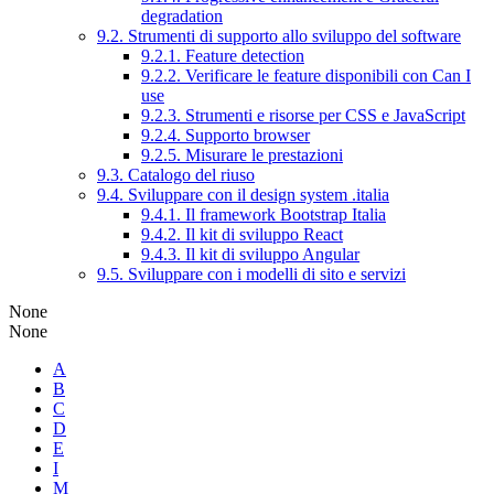
degradation
9.2. Strumenti di supporto allo sviluppo del software
9.2.1. Feature detection
9.2.2. Verificare le feature disponibili con Can I
use
9.2.3. Strumenti e risorse per CSS e JavaScript
9.2.4. Supporto browser
9.2.5. Misurare le prestazioni
9.3. Catalogo del riuso
9.4. Sviluppare con il design system .italia
9.4.1. Il framework Bootstrap Italia
9.4.2. Il kit di sviluppo React
9.4.3. Il kit di sviluppo Angular
9.5. Sviluppare con i modelli di sito e servizi
None
None
A
B
C
D
E
I
M