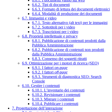
6.6.1. I documenti vanno sul web
6.6.2. Tipi di documenti
6.6.3. Formato di lettura dei documenti elettronici
6.6.4. Modalità di produzione dei documenti
6.7. Immagini e video
6.7.1. Testo alternativo (alt text) per le immagini
6.7.2. Sottotitoli per i video
6.7.3. Trascrizioni per i video
6.8. Proprietà intellettuale e privacy
6.8.1. Pubblicazione di contenuti prodotti dalla
Pubblica Amministrazione
6.8.2. Pubblicazione di contenuti non prodotti
dalla Pubblica Amministrazione
6.8.3. Consenso dei soggetti ritratti
6.9. Ottimizzazione per i motori di ricerca (SEO)
6.9.1. I fattori
on-page
6.9.2. I fattori
off-page
6.9.3. Strumenti di diagnostica SEO: Search
Console
6.10. Gestire i contenuti
6.10.1. L’inventario dei contenuti
6.10.2. Revisionare i contenuti
6.10.3. Migrare i contenuti
6.10.4. Pubblicare i contenuti
7. Progettazione dell’interazione