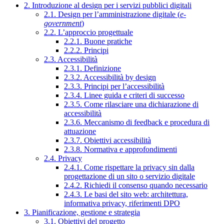
2. Introduzione al design per i servizi pubblici digitali
2.1. Design per l’amministrazione digitale (
e-
government
)
2.2. L’approccio progettuale
2.2.1. Buone pratiche
2.2.2. Principi
2.3. Accessibilità
2.3.1. Definizione
2.3.2. Accessibilità by design
2.3.3. Principi per l’accessibilità
2.3.4. Linee guida e criteri di successo
2.3.5. Come rilasciare una dichiarazione di
accessibilità
2.3.6. Meccanismo di feedback e procedura di
attuazione
2.3.7. Obiettivi accessibilità
2.3.8. Normativa e approfondimenti
2.4. Privacy
2.4.1. Come rispettare la privacy sin dalla
progettazione di un sito o servizio digitale
2.4.2. Richiedi il consenso quando necessario
2.4.3. Le basi del sito web: architettura,
informativa privacy, riferimenti DPO
3. Pianificazione, gestione e strategia
3.1. Obiettivi del progetto