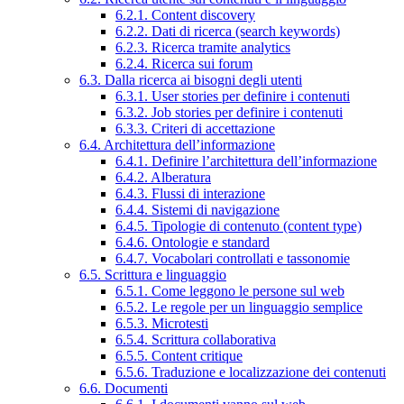
6.2.1. Content discovery
6.2.2. Dati di ricerca (search keywords)
6.2.3. Ricerca tramite analytics
6.2.4. Ricerca sui forum
6.3. Dalla ricerca ai bisogni degli utenti
6.3.1. User stories per definire i contenuti
6.3.2. Job stories per definire i contenuti
6.3.3. Criteri di accettazione
6.4. Architettura dell’informazione
6.4.1. Definire l’architettura dell’informazione
6.4.2. Alberatura
6.4.3. Flussi di interazione
6.4.4. Sistemi di navigazione
6.4.5. Tipologie di contenuto (content type)
6.4.6. Ontologie e standard
6.4.7. Vocabolari controllati e tassonomie
6.5. Scrittura e linguaggio
6.5.1. Come leggono le persone sul web
6.5.2. Le regole per un linguaggio semplice
6.5.3. Microtesti
6.5.4. Scrittura collaborativa
6.5.5. Content critique
6.5.6. Traduzione e localizzazione dei contenuti
6.6. Documenti