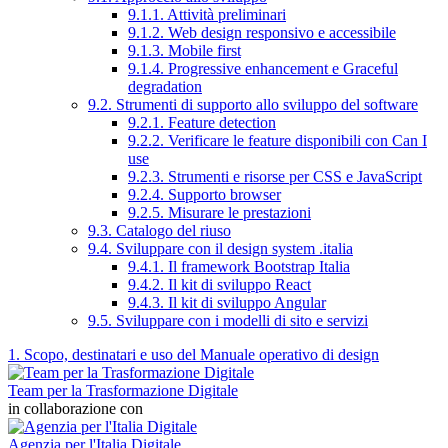
9.1.1. Attività preliminari
9.1.2. Web design responsivo e accessibile
9.1.3. Mobile first
9.1.4. Progressive enhancement e Graceful
degradation
9.2. Strumenti di supporto allo sviluppo del software
9.2.1. Feature detection
9.2.2. Verificare le feature disponibili con Can I
use
9.2.3. Strumenti e risorse per CSS e JavaScript
9.2.4. Supporto browser
9.2.5. Misurare le prestazioni
9.3. Catalogo del riuso
9.4. Sviluppare con il design system .italia
9.4.1. Il framework Bootstrap Italia
9.4.2. Il kit di sviluppo React
9.4.3. Il kit di sviluppo Angular
9.5. Sviluppare con i modelli di sito e servizi
1. Scopo, destinatari e uso del Manuale operativo di design
Team per la Trasformazione Digitale
in collaborazione con
Agenzia per l'Italia Digitale