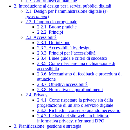
1.3. Contribuisci al manuale
2. Introduzione al design per i servizi pubblici digitali
2.1. Design per l’amministrazione digitale (
e-
government
)
2.2. L’approccio progettuale
2.2.1. Buone pratiche
2.2.2. Principi
2.3. Accessibilità
2.3.1. Definizione
2.3.2. Accessibilità by design
2.3.3. Principi per l’accessibilità
2.3.4. Linee guida e criteri di successo
2.3.5. Come rilasciare una dichiarazione di
accessibilità
2.3.6. Meccanismo di feedback e procedura di
attuazione
2.3.7. Obiettivi accessibilità
2.3.8. Normativa e approfondimenti
2.4. Privacy
2.4.1. Come rispettare la privacy sin dalla
progettazione di un sito o servizio digitale
2.4.2. Richiedi il consenso quando necessario
2.4.3. Le basi del sito web: architettura,
informativa privacy, riferimenti DPO
3. Pianificazione, gestione e strategia