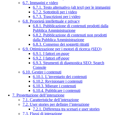
6.7. Immagini e video
6.7.1. Testo alternativo (alt text) per le immagini
6.7.2. Sottotitoli per i video
6.7.3. Trascrizioni per i video
6.8. Proprietà intellettuale e privacy
6.8.1. Pubblicazione di contenuti prodotti dalla
Pubblica Amministrazione
6.8.2. Pubblicazione di contenuti non prodotti
dalla Pubblica Amministrazione
6.8.3. Consenso dei soggetti ritratti
6.9. Ottimizzazione per i motori di ricerca (SEO)
6.9.1. I fattori
on-page
6.9.2. I fattori
off-page
6.9.3. Strumenti di diagnostica SEO: Search
Console
6.10. Gestire i contenuti
6.10.1. L’inventario dei contenuti
6.10.2. Revisionare i contenuti
6.10.3. Migrare i contenuti
6.10.4. Pubblicare i contenuti
7. Progettazione dell’interazione
7.1. Caratteristiche dell’interazione
7.2. User stories per definire l’interazione
7.2.1. Differenza tra scenari e user stories
7.3. Flussi di interazione