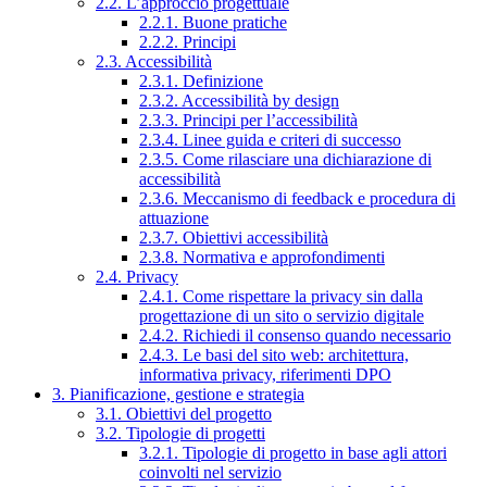
2.2. L’approccio progettuale
2.2.1. Buone pratiche
2.2.2. Principi
2.3. Accessibilità
2.3.1. Definizione
2.3.2. Accessibilità by design
2.3.3. Principi per l’accessibilità
2.3.4. Linee guida e criteri di successo
2.3.5. Come rilasciare una dichiarazione di
accessibilità
2.3.6. Meccanismo di feedback e procedura di
attuazione
2.3.7. Obiettivi accessibilità
2.3.8. Normativa e approfondimenti
2.4. Privacy
2.4.1. Come rispettare la privacy sin dalla
progettazione di un sito o servizio digitale
2.4.2. Richiedi il consenso quando necessario
2.4.3. Le basi del sito web: architettura,
informativa privacy, riferimenti DPO
3. Pianificazione, gestione e strategia
3.1. Obiettivi del progetto
3.2. Tipologie di progetti
3.2.1. Tipologie di progetto in base agli attori
coinvolti nel servizio