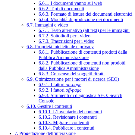
6.6.1. I documenti vanno sul web
6.6.2. Tipi di documenti
6.6.3. Formato di lettura dei documenti elettronici
6.6.4. Modalità di produzione dei documenti
6.7. Immagini e video
6.7.1. Testo alternativo (alt text) per le immagini
6.7.2. Sottotitoli per i video
6.7.3. Trascrizioni per i video
6.8. Proprietà intellettuale e privacy
6.8.1. Pubblicazione di contenuti prodotti dalla
Pubblica Amministrazione
6.8.2. Pubblicazione di contenuti non prodotti
dalla Pubblica Amministrazione
6.8.3. Consenso dei soggetti ritratti
6.9. Ottimizzazione per i motori di ricerca (SEO)
6.9.1. I fattori
on-page
6.9.2. I fattori
off-page
6.9.3. Strumenti di diagnostica SEO: Search
Console
6.10. Gestire i contenuti
6.10.1. L’inventario dei contenuti
6.10.2. Revisionare i contenuti
6.10.3. Migrare i contenuti
6.10.4. Pubblicare i contenuti
7. Progettazione dell’interazione