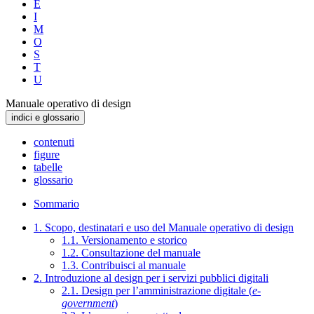
E
I
M
O
S
T
U
Manuale operativo di design
indici e glossario
contenuti
figure
tabelle
glossario
Sommario
1. Scopo, destinatari e uso del Manuale operativo di design
1.1. Versionamento e storico
1.2. Consultazione del manuale
1.3. Contribuisci al manuale
2. Introduzione al design per i servizi pubblici digitali
2.1. Design per l’amministrazione digitale (
e-
government
)