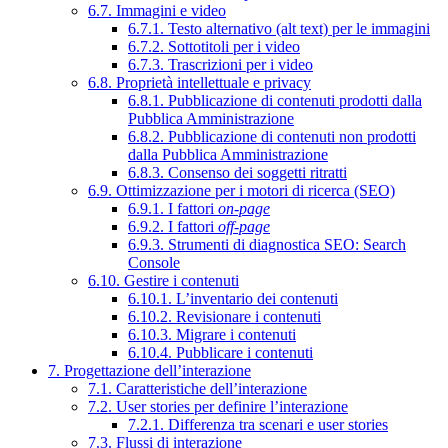
6.7. Immagini e video
6.7.1. Testo alternativo (alt text) per le immagini
6.7.2. Sottotitoli per i video
6.7.3. Trascrizioni per i video
6.8. Proprietà intellettuale e privacy
6.8.1. Pubblicazione di contenuti prodotti dalla
Pubblica Amministrazione
6.8.2. Pubblicazione di contenuti non prodotti
dalla Pubblica Amministrazione
6.8.3. Consenso dei soggetti ritratti
6.9. Ottimizzazione per i motori di ricerca (SEO)
6.9.1. I fattori
on-page
6.9.2. I fattori
off-page
6.9.3. Strumenti di diagnostica SEO: Search
Console
6.10. Gestire i contenuti
6.10.1. L’inventario dei contenuti
6.10.2. Revisionare i contenuti
6.10.3. Migrare i contenuti
6.10.4. Pubblicare i contenuti
7. Progettazione dell’interazione
7.1. Caratteristiche dell’interazione
7.2. User stories per definire l’interazione
7.2.1. Differenza tra scenari e user stories
7.3. Flussi di interazione