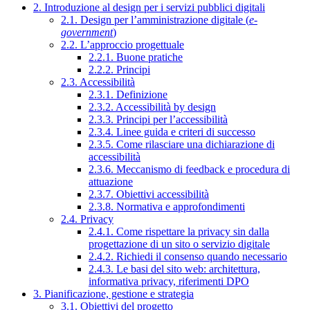
2. Introduzione al design per i servizi pubblici digitali
2.1. Design per l’amministrazione digitale (
e-
government
)
2.2. L’approccio progettuale
2.2.1. Buone pratiche
2.2.2. Principi
2.3. Accessibilità
2.3.1. Definizione
2.3.2. Accessibilità by design
2.3.3. Principi per l’accessibilità
2.3.4. Linee guida e criteri di successo
2.3.5. Come rilasciare una dichiarazione di
accessibilità
2.3.6. Meccanismo di feedback e procedura di
attuazione
2.3.7. Obiettivi accessibilità
2.3.8. Normativa e approfondimenti
2.4. Privacy
2.4.1. Come rispettare la privacy sin dalla
progettazione di un sito o servizio digitale
2.4.2. Richiedi il consenso quando necessario
2.4.3. Le basi del sito web: architettura,
informativa privacy, riferimenti DPO
3. Pianificazione, gestione e strategia
3.1. Obiettivi del progetto