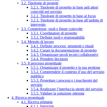
3.2. Tipologie di progetti
3.2.1. Tipologie di progetto in base agli attori
coinvolti nel servizio
3.2.2. Tipologie di progetto in base al focus
3.2.3. Tipologie di progetto in base all’ambito di
intervento
3.3. Competenze, ruoli e figure coinvolte
3.3.1. Coordinatore di progetto
3.3.2. Definire ruoli e responsabilità
3.4. Metodo di lavoro
3.4.1. Definire processi, strumenti e rituali
3.4.2. Curare la documentazione di progetto
3.4.3. Organizzare tavoli tecnici collaborativi
3.4.4. Prendere decisioni
3.5. Il processo progettuale
3.5.1. Organizzare il progetto e la sua gestione
3.5.2. Comprendere il contesto d’uso del servizio
pubblico
3.5.3. Progettare i processi e i
touchpoint
del
servizio
3.5.4. Realizzare l’interfaccia utente del servizio
3.5.5. Validare la soluzione ottenuta
4. Ricerca progettuale
4.1. Ricerca primaria
4.1.1. Interviste