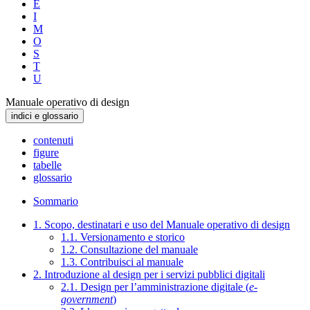
E
I
M
O
S
T
U
Manuale operativo di design
indici e glossario
contenuti
figure
tabelle
glossario
Sommario
1. Scopo, destinatari e uso del Manuale operativo di design
1.1. Versionamento e storico
1.2. Consultazione del manuale
1.3. Contribuisci al manuale
2. Introduzione al design per i servizi pubblici digitali
2.1. Design per l’amministrazione digitale (
e-
government
)