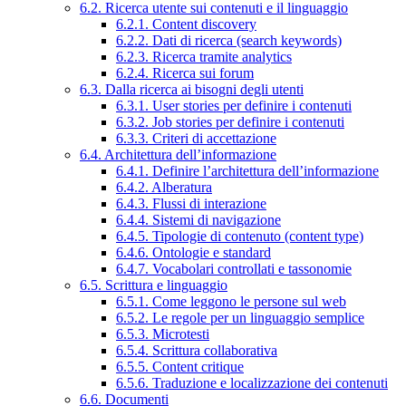
6.2. Ricerca utente sui contenuti e il linguaggio
6.2.1. Content discovery
6.2.2. Dati di ricerca (search keywords)
6.2.3. Ricerca tramite analytics
6.2.4. Ricerca sui forum
6.3. Dalla ricerca ai bisogni degli utenti
6.3.1. User stories per definire i contenuti
6.3.2. Job stories per definire i contenuti
6.3.3. Criteri di accettazione
6.4. Architettura dell’informazione
6.4.1. Definire l’architettura dell’informazione
6.4.2. Alberatura
6.4.3. Flussi di interazione
6.4.4. Sistemi di navigazione
6.4.5. Tipologie di contenuto (content type)
6.4.6. Ontologie e standard
6.4.7. Vocabolari controllati e tassonomie
6.5. Scrittura e linguaggio
6.5.1. Come leggono le persone sul web
6.5.2. Le regole per un linguaggio semplice
6.5.3. Microtesti
6.5.4. Scrittura collaborativa
6.5.5. Content critique
6.5.6. Traduzione e localizzazione dei contenuti
6.6. Documenti