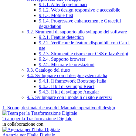
9.1.1. Attività preliminari
9.1.2. Web design responsivo e accessibile
9.1.3. Mobile first
9.1.4. Progressive enhancement e Graceful
degradation
9.2. Strumenti di supporto allo sviluppo del software
9.2.1. Feature detection
9.2.2. Verificare le feature disponibili con Can I
use
9.2.3. Strumenti e risorse per CSS e JavaScript
9.2.4. Supporto browser
9.2.5. Misurare le prestazioni
9.3. Catalogo del riuso
9.4. Sviluppare con il design system .italia
9.4.1. Il framework Bootstrap Italia
9.4.2. Il kit di sviluppo React
9.4.3. Il kit di sviluppo Angular
9.5. Sviluppare con i modelli di sito e servizi
1. Scopo, destinatari e uso del Manuale operativo di design
Team per la Trasformazione Digitale
in collaborazione con
Agenzia per l'Italia Digitale