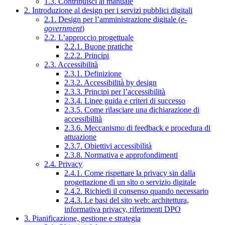
1.3. Contribuisci al manuale
2. Introduzione al design per i servizi pubblici digitali
2.1. Design per l’amministrazione digitale (
e-
government
)
2.2. L’approccio progettuale
2.2.1. Buone pratiche
2.2.2. Principi
2.3. Accessibilità
2.3.1. Definizione
2.3.2. Accessibilità by design
2.3.3. Principi per l’accessibilità
2.3.4. Linee guida e criteri di successo
2.3.5. Come rilasciare una dichiarazione di
accessibilità
2.3.6. Meccanismo di feedback e procedura di
attuazione
2.3.7. Obiettivi accessibilità
2.3.8. Normativa e approfondimenti
2.4. Privacy
2.4.1. Come rispettare la privacy sin dalla
progettazione di un sito o servizio digitale
2.4.2. Richiedi il consenso quando necessario
2.4.3. Le basi del sito web: architettura,
informativa privacy, riferimenti DPO
3. Pianificazione, gestione e strategia