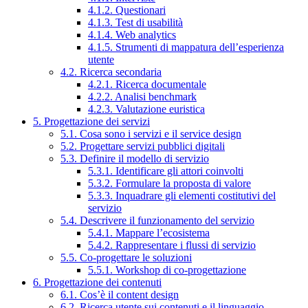
4.1.2. Questionari
4.1.3. Test di usabilità
4.1.4. Web analytics
4.1.5. Strumenti di mappatura dell’esperienza
utente
4.2. Ricerca secondaria
4.2.1. Ricerca documentale
4.2.2. Analisi benchmark
4.2.3. Valutazione euristica
5. Progettazione dei servizi
5.1. Cosa sono i servizi e il service design
5.2. Progettare servizi pubblici digitali
5.3. Definire il modello di servizio
5.3.1. Identificare gli attori coinvolti
5.3.2. Formulare la proposta di valore
5.3.3. Inquadrare gli elementi costitutivi del
servizio
5.4. Descrivere il funzionamento del servizio
5.4.1. Mappare l’ecosistema
5.4.2. Rappresentare i flussi di servizio
5.5. Co-progettare le soluzioni
5.5.1. Workshop di co-progettazione
6. Progettazione dei contenuti
6.1. Cos’è il content design
6.2. Ricerca utente sui contenuti e il linguaggio