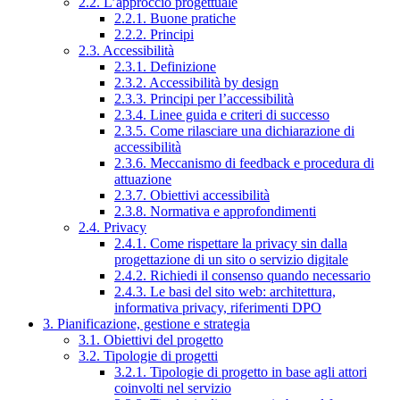
2.2. L’approccio progettuale
2.2.1. Buone pratiche
2.2.2. Principi
2.3. Accessibilità
2.3.1. Definizione
2.3.2. Accessibilità by design
2.3.3. Principi per l’accessibilità
2.3.4. Linee guida e criteri di successo
2.3.5. Come rilasciare una dichiarazione di
accessibilità
2.3.6. Meccanismo di feedback e procedura di
attuazione
2.3.7. Obiettivi accessibilità
2.3.8. Normativa e approfondimenti
2.4. Privacy
2.4.1. Come rispettare la privacy sin dalla
progettazione di un sito o servizio digitale
2.4.2. Richiedi il consenso quando necessario
2.4.3. Le basi del sito web: architettura,
informativa privacy, riferimenti DPO
3. Pianificazione, gestione e strategia
3.1. Obiettivi del progetto
3.2. Tipologie di progetti
3.2.1. Tipologie di progetto in base agli attori
coinvolti nel servizio