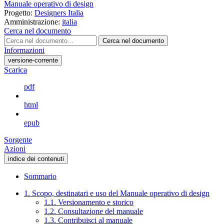
Manuale operativo di design
Progetto:
Designers Italia
Amministrazione:
italia
Cerca nel documento
Cerca nel documento
Informazioni
versione-corrente
Scarica
pdf
html
epub
Sorgente
Azioni
indice dei contenuti
Sommario
1. Scopo, destinatari e uso del Manuale operativo di design
1.1. Versionamento e storico
1.2. Consultazione del manuale
1.3. Contribuisci al manuale