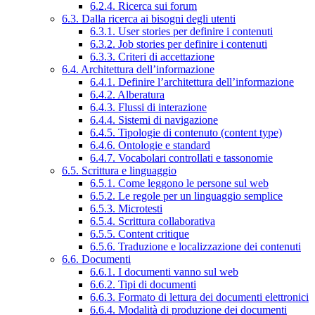
6.2.4. Ricerca sui forum
6.3. Dalla ricerca ai bisogni degli utenti
6.3.1. User stories per definire i contenuti
6.3.2. Job stories per definire i contenuti
6.3.3. Criteri di accettazione
6.4. Architettura dell’informazione
6.4.1. Definire l’architettura dell’informazione
6.4.2. Alberatura
6.4.3. Flussi di interazione
6.4.4. Sistemi di navigazione
6.4.5. Tipologie di contenuto (content type)
6.4.6. Ontologie e standard
6.4.7. Vocabolari controllati e tassonomie
6.5. Scrittura e linguaggio
6.5.1. Come leggono le persone sul web
6.5.2. Le regole per un linguaggio semplice
6.5.3. Microtesti
6.5.4. Scrittura collaborativa
6.5.5. Content critique
6.5.6. Traduzione e localizzazione dei contenuti
6.6. Documenti
6.6.1. I documenti vanno sul web
6.6.2. Tipi di documenti
6.6.3. Formato di lettura dei documenti elettronici
6.6.4. Modalità di produzione dei documenti