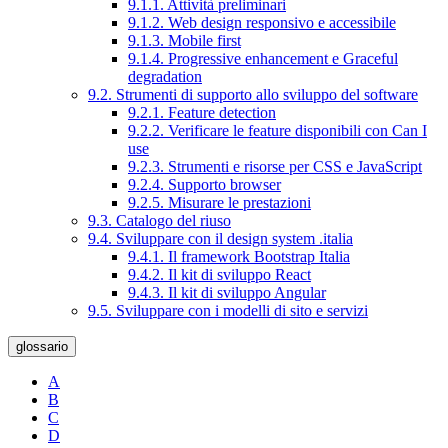
9.1.1. Attività preliminari
9.1.2. Web design responsivo e accessibile
9.1.3. Mobile first
9.1.4. Progressive enhancement e Graceful
degradation
9.2. Strumenti di supporto allo sviluppo del software
9.2.1. Feature detection
9.2.2. Verificare le feature disponibili con Can I
use
9.2.3. Strumenti e risorse per CSS e JavaScript
9.2.4. Supporto browser
9.2.5. Misurare le prestazioni
9.3. Catalogo del riuso
9.4. Sviluppare con il design system .italia
9.4.1. Il framework Bootstrap Italia
9.4.2. Il kit di sviluppo React
9.4.3. Il kit di sviluppo Angular
9.5. Sviluppare con i modelli di sito e servizi
glossario
A
B
C
D