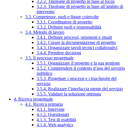
3.2.2. Tipologie di progetto in base al focus
3.2.3. Tipologie di progetto in base all’ambito di
intervento
3.3. Competenze, ruoli e figure coinvolte
3.3.1. Coordinatore di progetto
3.3.2. Definire ruoli e responsabilità
3.4. Metodo di lavoro
3.4.1. Definire processi, strumenti e rituali
3.4.2. Curare la documentazione di progetto
3.4.3. Organizzare tavoli tecnici collaborativi
3.4.4. Prendere decisioni
3.5. Il processo progettuale
3.5.1. Organizzare il progetto e la sua gestione
3.5.2. Comprendere il contesto d’uso del servizio
pubblico
3.5.3. Progettare i processi e i
touchpoint
del
servizio
3.5.4. Realizzare l’interfaccia utente del servizio
3.5.5. Validare la soluzione ottenuta
4. Ricerca progettuale
4.1. Ricerca primaria
4.1.1. Interviste
4.1.2. Questionari
4.1.3. Test di usabilità
4.1.4. Web analytics