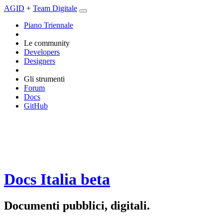
AGID
+
Team Digitale
Piano Triennale
Le community
Developers
Designers
Gli strumenti
Forum
Docs
GitHub
Docs Italia
beta
Documenti pubblici, digitali.