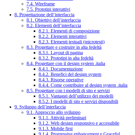
7.4. Wireframe
7.5. Prototipi interattivi
8. Progettazione dell’interfaccia
8.1. Obiettivi dell’interfaccia
8.2. Elementi dell’interfaccia
8.2.1. Elementi di composizione
8.2.2. Elementi interattivi
8.2.3. Elementi testuali (microtesti)
8.3. Progettare e costruire in alta fedeltà
8.3.1. Layout di pagina
8.3.2. Prototipi in alta fedeltà
8.4. Progettare con il design system .italia
8.4.1. Documentazione
8.4.2. Benefici del design system
8.4.3. Risorse operative
8.4.4. Come contribuire al design system .italia
8.5. Progettare con i modelli di sito e servizi
8.5.1. Vantaggi dell’utilizzo dei modelli
8.5.2. I modelli di sito e servizi disponibili
9. Sviluppo dell’interfaccia
9.1. Approccio allo sviluppo
9.1.1. Attività preliminari
9.1.2. Web design responsivo e accessibile
9.1.3. Mobile first
9.1.4. Progressive enhancement e Graceful