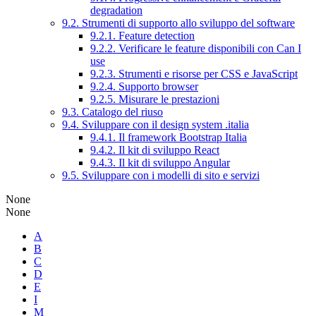
degradation
9.2. Strumenti di supporto allo sviluppo del software
9.2.1. Feature detection
9.2.2. Verificare le feature disponibili con Can I
use
9.2.3. Strumenti e risorse per CSS e JavaScript
9.2.4. Supporto browser
9.2.5. Misurare le prestazioni
9.3. Catalogo del riuso
9.4. Sviluppare con il design system .italia
9.4.1. Il framework Bootstrap Italia
9.4.2. Il kit di sviluppo React
9.4.3. Il kit di sviluppo Angular
9.5. Sviluppare con i modelli di sito e servizi
None
None
A
B
C
D
E
I
M