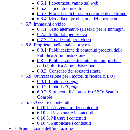
6.6.1. I documenti vanno sul web
6.6.2. Tipi di documenti
6.6.3. Formato di lettura dei documenti elettronici
6.6.4. Modalità di produzione dei documenti
6.7. Immagini e video
6.7.1. Testo alternativo (alt text) per le immagini
6.7.2. Sottotitoli per i video
6.7.3. Trascrizioni per i video
6.8. Proprietà intellettuale e privacy
6.8.1. Pubblicazione di contenuti prodotti dalla
Pubblica Amministrazione
6.8.2. Pubblicazione di contenuti non prodotti
dalla Pubblica Amministrazione
6.8.3. Consenso dei soggetti ritratti
6.9. Ottimizzazione per i motori di ricerca (SEO)
6.9.1. I fattori
on-page
6.9.2. I fattori
off-page
6.9.3. Strumenti di diagnostica SEO: Search
Console
6.10. Gestire i contenuti
6.10.1. L’inventario dei contenuti
6.10.2. Revisionare i contenuti
6.10.3. Migrare i contenuti
6.10.4. Pubblicare i contenuti
7. Progettazione dell’interazione