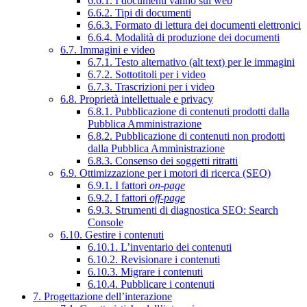
6.6.1. I documenti vanno sul web
6.6.2. Tipi di documenti
6.6.3. Formato di lettura dei documenti elettronici
6.6.4. Modalità di produzione dei documenti
6.7. Immagini e video
6.7.1. Testo alternativo (alt text) per le immagini
6.7.2. Sottotitoli per i video
6.7.3. Trascrizioni per i video
6.8. Proprietà intellettuale e privacy
6.8.1. Pubblicazione di contenuti prodotti dalla
Pubblica Amministrazione
6.8.2. Pubblicazione di contenuti non prodotti
dalla Pubblica Amministrazione
6.8.3. Consenso dei soggetti ritratti
6.9. Ottimizzazione per i motori di ricerca (SEO)
6.9.1. I fattori
on-page
6.9.2. I fattori
off-page
6.9.3. Strumenti di diagnostica SEO: Search
Console
6.10. Gestire i contenuti
6.10.1. L’inventario dei contenuti
6.10.2. Revisionare i contenuti
6.10.3. Migrare i contenuti
6.10.4. Pubblicare i contenuti
7. Progettazione dell’interazione