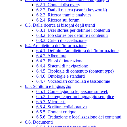
6.2.1. Content discovery
6.2.2. Dati di ricerca (search keywords)
6.2.3. Ricerca tramite analytics
6.2.4. Ricerca sui forum
6.3. Dalla ricerca ai bisogni degli utenti
6.3.1. User stories per definire i contenuti
6.3.2. Job stories per definire i contenuti
6.3.3. Criteri di accettazione
6.4. Architettura dell’informazione
6.4.1. Definire l’architettura dell’informazione
6.4.2. Alberatura
6.4.3. Flussi di interazione
6.4.4. Sistemi di navigazione
6.4.5. Tipologie di contenuto (content type)
6.4.6. Ontologie e standard
6.4.7. Vocabolari controllati e tassonomie
6.5. Scrittura e linguaggio
6.5.1. Come leggono le persone sul web
6.5.2. Le regole per un linguaggio semplice
6.5.3. Microtesti
6.5.4. Scrittura collaborativa
6.5.5. Content critique
6.5.6. Traduzione e localizzazione dei contenuti
6.6. Documenti