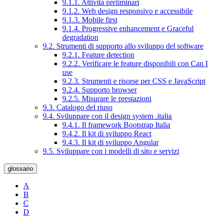
9.1.1. Attività preliminari
9.1.2. Web design responsivo e accessibile
9.1.3. Mobile first
9.1.4. Progressive enhancement e Graceful
degradation
9.2. Strumenti di supporto allo sviluppo del software
9.2.1. Feature detection
9.2.2. Verificare le feature disponibili con Can I
use
9.2.3. Strumenti e risorse per CSS e JavaScript
9.2.4. Supporto browser
9.2.5. Misurare le prestazioni
9.3. Catalogo del riuso
9.4. Sviluppare con il design system .italia
9.4.1. Il framework Bootstrap Italia
9.4.2. Il kit di sviluppo React
9.4.3. Il kit di sviluppo Angular
9.5. Sviluppare con i modelli di sito e servizi
glossario
A
B
C
D