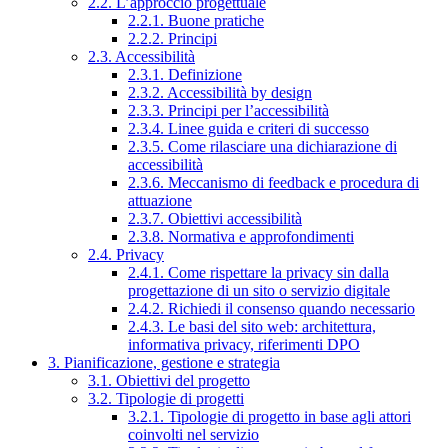
2.2. L’approccio progettuale
2.2.1. Buone pratiche
2.2.2. Principi
2.3. Accessibilità
2.3.1. Definizione
2.3.2. Accessibilità by design
2.3.3. Principi per l’accessibilità
2.3.4. Linee guida e criteri di successo
2.3.5. Come rilasciare una dichiarazione di
accessibilità
2.3.6. Meccanismo di feedback e procedura di
attuazione
2.3.7. Obiettivi accessibilità
2.3.8. Normativa e approfondimenti
2.4. Privacy
2.4.1. Come rispettare la privacy sin dalla
progettazione di un sito o servizio digitale
2.4.2. Richiedi il consenso quando necessario
2.4.3. Le basi del sito web: architettura,
informativa privacy, riferimenti DPO
3. Pianificazione, gestione e strategia
3.1. Obiettivi del progetto
3.2. Tipologie di progetti
3.2.1. Tipologie di progetto in base agli attori
coinvolti nel servizio