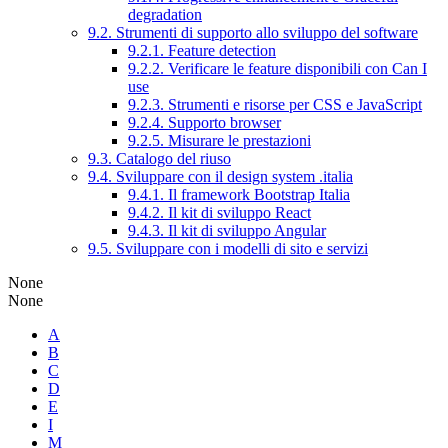
degradation
9.2. Strumenti di supporto allo sviluppo del software
9.2.1. Feature detection
9.2.2. Verificare le feature disponibili con Can I
use
9.2.3. Strumenti e risorse per CSS e JavaScript
9.2.4. Supporto browser
9.2.5. Misurare le prestazioni
9.3. Catalogo del riuso
9.4. Sviluppare con il design system .italia
9.4.1. Il framework Bootstrap Italia
9.4.2. Il kit di sviluppo React
9.4.3. Il kit di sviluppo Angular
9.5. Sviluppare con i modelli di sito e servizi
None
None
A
B
C
D
E
I
M