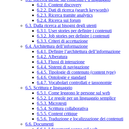
6.2.1. Content discovery
6.2.2. Dati di ricerca (search keywords)
6.2.3. Ricerca tramite analytics
6.2.4. Ricerca sui forum
6.3. Dalla ricerca ai bisogni degli utenti
6.3.1. User stories per definire i contenuti
6.3.2. Job stories per definire i contenuti
6.3.3. Criteri di accettazione
6.4. Architettura dell’informazione
6.4.1. Definire l’architettura dell’informazione
6.4.2. Alberatura
6.4.3. Flussi di interazione
6.4.4. Sistemi di navigazione
6.4.5. Tipologie di contenuto (content type)
6.4.6. Ontologie e standard
6.4.7. Vocabolari controllati e tassonomie
6.5. Scrittura e linguaggio
6.5.1. Come leggono le persone sul web
6.5.2. Le regole per un linguaggio semplice
6.5.3. Microtesti
6.5.4. Scrittura collaborativa
6.5.5. Content critique
6.5.6. Traduzione e localizzazione dei contenuti
6.6. Documenti