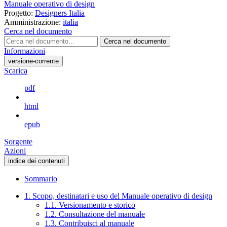
Manuale operativo di design
Progetto:
Designers Italia
Amministrazione:
italia
Cerca nel documento
Cerca nel documento
Informazioni
versione-corrente
Scarica
pdf
html
epub
Sorgente
Azioni
indice dei contenuti
Sommario
1. Scopo, destinatari e uso del Manuale operativo di design
1.1. Versionamento e storico
1.2. Consultazione del manuale
1.3. Contribuisci al manuale