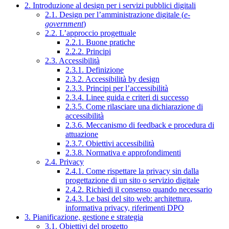
2. Introduzione al design per i servizi pubblici digitali
2.1. Design per l’amministrazione digitale (
e-
government
)
2.2. L’approccio progettuale
2.2.1. Buone pratiche
2.2.2. Principi
2.3. Accessibilità
2.3.1. Definizione
2.3.2. Accessibilità by design
2.3.3. Principi per l’accessibilità
2.3.4. Linee guida e criteri di successo
2.3.5. Come rilasciare una dichiarazione di
accessibilità
2.3.6. Meccanismo di feedback e procedura di
attuazione
2.3.7. Obiettivi accessibilità
2.3.8. Normativa e approfondimenti
2.4. Privacy
2.4.1. Come rispettare la privacy sin dalla
progettazione di un sito o servizio digitale
2.4.2. Richiedi il consenso quando necessario
2.4.3. Le basi del sito web: architettura,
informativa privacy, riferimenti DPO
3. Pianificazione, gestione e strategia
3.1. Obiettivi del progetto