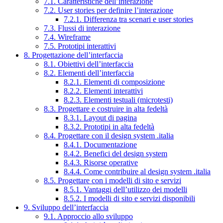
7.1. Caratteristiche dell’interazione
7.2. User stories per definire l’interazione
7.2.1. Differenza tra scenari e user stories
7.3. Flussi di interazione
7.4. Wireframe
7.5. Prototipi interattivi
8. Progettazione dell’interfaccia
8.1. Obiettivi dell’interfaccia
8.2. Elementi dell’interfaccia
8.2.1. Elementi di composizione
8.2.2. Elementi interattivi
8.2.3. Elementi testuali (microtesti)
8.3. Progettare e costruire in alta fedeltà
8.3.1. Layout di pagina
8.3.2. Prototipi in alta fedeltà
8.4. Progettare con il design system .italia
8.4.1. Documentazione
8.4.2. Benefici del design system
8.4.3. Risorse operative
8.4.4. Come contribuire al design system .italia
8.5. Progettare con i modelli di sito e servizi
8.5.1. Vantaggi dell’utilizzo dei modelli
8.5.2. I modelli di sito e servizi disponibili
9. Sviluppo dell’interfaccia
9.1. Approccio allo sviluppo