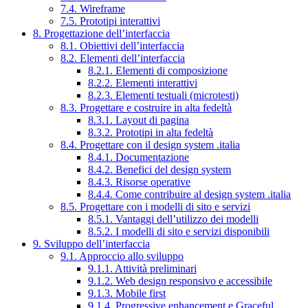
7.4. Wireframe
7.5. Prototipi interattivi
8. Progettazione dell’interfaccia
8.1. Obiettivi dell’interfaccia
8.2. Elementi dell’interfaccia
8.2.1. Elementi di composizione
8.2.2. Elementi interattivi
8.2.3. Elementi testuali (microtesti)
8.3. Progettare e costruire in alta fedeltà
8.3.1. Layout di pagina
8.3.2. Prototipi in alta fedeltà
8.4. Progettare con il design system .italia
8.4.1. Documentazione
8.4.2. Benefici del design system
8.4.3. Risorse operative
8.4.4. Come contribuire al design system .italia
8.5. Progettare con i modelli di sito e servizi
8.5.1. Vantaggi dell’utilizzo dei modelli
8.5.2. I modelli di sito e servizi disponibili
9. Sviluppo dell’interfaccia
9.1. Approccio allo sviluppo
9.1.1. Attività preliminari
9.1.2. Web design responsivo e accessibile
9.1.3. Mobile first
9.1.4. Progressive enhancement e Graceful