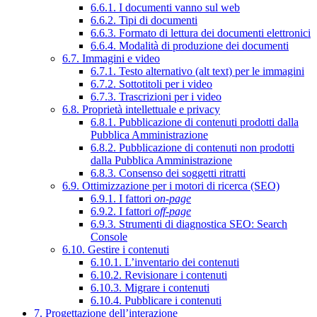
6.6.1. I documenti vanno sul web
6.6.2. Tipi di documenti
6.6.3. Formato di lettura dei documenti elettronici
6.6.4. Modalità di produzione dei documenti
6.7. Immagini e video
6.7.1. Testo alternativo (alt text) per le immagini
6.7.2. Sottotitoli per i video
6.7.3. Trascrizioni per i video
6.8. Proprietà intellettuale e privacy
6.8.1. Pubblicazione di contenuti prodotti dalla
Pubblica Amministrazione
6.8.2. Pubblicazione di contenuti non prodotti
dalla Pubblica Amministrazione
6.8.3. Consenso dei soggetti ritratti
6.9. Ottimizzazione per i motori di ricerca (SEO)
6.9.1. I fattori
on-page
6.9.2. I fattori
off-page
6.9.3. Strumenti di diagnostica SEO: Search
Console
6.10. Gestire i contenuti
6.10.1. L’inventario dei contenuti
6.10.2. Revisionare i contenuti
6.10.3. Migrare i contenuti
6.10.4. Pubblicare i contenuti
7. Progettazione dell’interazione