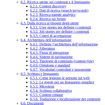
6.2. Ricerca utente sui contenuti e il linguaggio
6.2.1. Content discovery
6.2.2. Dati di ricerca (search keywords)
6.2.3. Ricerca tramite analytics
6.2.4. Ricerca sui forum
6.3. Dalla ricerca ai bisogni degli utenti
6.3.1. User stories per definire i contenuti
6.3.2. Job stories per definire i contenuti
6.3.3. Criteri di accettazione
6.4. Architettura dell’informazione
6.4.1. Definire l’architettura dell’informazione
6.4.2. Alberatura
6.4.3. Flussi di interazione
6.4.4. Sistemi di navigazione
6.4.5. Tipologie di contenuto (content type)
6.4.6. Ontologie e standard
6.4.7. Vocabolari controllati e tassonomie
6.5. Scrittura e linguaggio
6.5.1. Come leggono le persone sul web
6.5.2. Le regole per un linguaggio semplice
6.5.3. Microtesti
6.5.4. Scrittura collaborativa
6.5.5. Content critique
6.5.6. Traduzione e localizzazione dei contenuti
6.6. Documenti