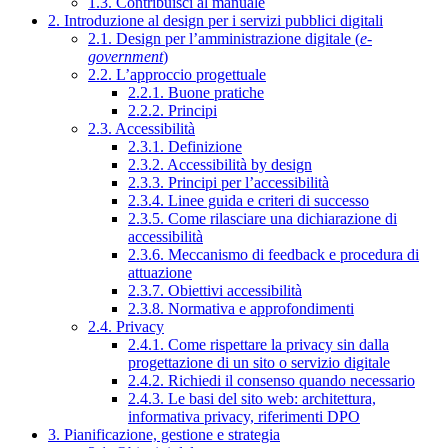
1.3. Contribuisci al manuale
2. Introduzione al design per i servizi pubblici digitali
2.1. Design per l’amministrazione digitale (
e-
government
)
2.2. L’approccio progettuale
2.2.1. Buone pratiche
2.2.2. Principi
2.3. Accessibilità
2.3.1. Definizione
2.3.2. Accessibilità by design
2.3.3. Principi per l’accessibilità
2.3.4. Linee guida e criteri di successo
2.3.5. Come rilasciare una dichiarazione di
accessibilità
2.3.6. Meccanismo di feedback e procedura di
attuazione
2.3.7. Obiettivi accessibilità
2.3.8. Normativa e approfondimenti
2.4. Privacy
2.4.1. Come rispettare la privacy sin dalla
progettazione di un sito o servizio digitale
2.4.2. Richiedi il consenso quando necessario
2.4.3. Le basi del sito web: architettura,
informativa privacy, riferimenti DPO
3. Pianificazione, gestione e strategia