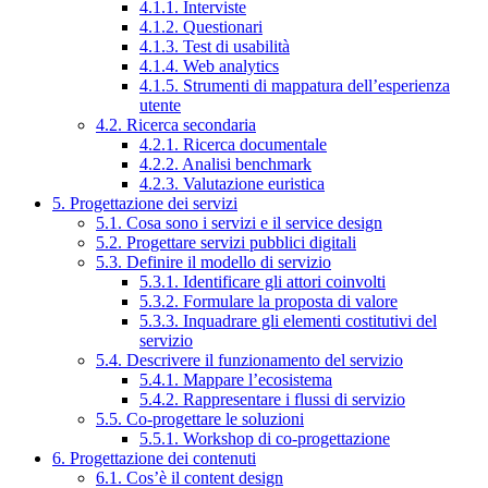
4.1.1. Interviste
4.1.2. Questionari
4.1.3. Test di usabilità
4.1.4. Web analytics
4.1.5. Strumenti di mappatura dell’esperienza
utente
4.2. Ricerca secondaria
4.2.1. Ricerca documentale
4.2.2. Analisi benchmark
4.2.3. Valutazione euristica
5. Progettazione dei servizi
5.1. Cosa sono i servizi e il service design
5.2. Progettare servizi pubblici digitali
5.3. Definire il modello di servizio
5.3.1. Identificare gli attori coinvolti
5.3.2. Formulare la proposta di valore
5.3.3. Inquadrare gli elementi costitutivi del
servizio
5.4. Descrivere il funzionamento del servizio
5.4.1. Mappare l’ecosistema
5.4.2. Rappresentare i flussi di servizio
5.5. Co-progettare le soluzioni
5.5.1. Workshop di co-progettazione
6. Progettazione dei contenuti
6.1. Cos’è il content design