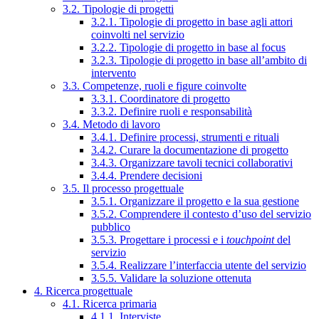
3.2. Tipologie di progetti
3.2.1. Tipologie di progetto in base agli attori
coinvolti nel servizio
3.2.2. Tipologie di progetto in base al focus
3.2.3. Tipologie di progetto in base all’ambito di
intervento
3.3. Competenze, ruoli e figure coinvolte
3.3.1. Coordinatore di progetto
3.3.2. Definire ruoli e responsabilità
3.4. Metodo di lavoro
3.4.1. Definire processi, strumenti e rituali
3.4.2. Curare la documentazione di progetto
3.4.3. Organizzare tavoli tecnici collaborativi
3.4.4. Prendere decisioni
3.5. Il processo progettuale
3.5.1. Organizzare il progetto e la sua gestione
3.5.2. Comprendere il contesto d’uso del servizio
pubblico
3.5.3. Progettare i processi e i
touchpoint
del
servizio
3.5.4. Realizzare l’interfaccia utente del servizio
3.5.5. Validare la soluzione ottenuta
4. Ricerca progettuale
4.1. Ricerca primaria
4.1.1. Interviste