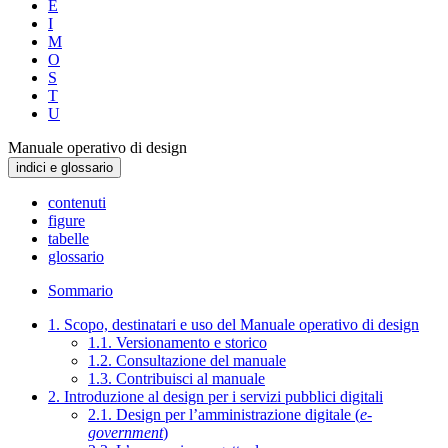
E
I
M
O
S
T
U
Manuale operativo di design
indici e glossario
contenuti
figure
tabelle
glossario
Sommario
1. Scopo, destinatari e uso del Manuale operativo di design
1.1. Versionamento e storico
1.2. Consultazione del manuale
1.3. Contribuisci al manuale
2. Introduzione al design per i servizi pubblici digitali
2.1. Design per l’amministrazione digitale (
e-
government
)