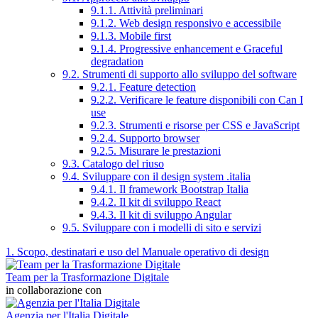
9.1.1. Attività preliminari
9.1.2. Web design responsivo e accessibile
9.1.3. Mobile first
9.1.4. Progressive enhancement e Graceful
degradation
9.2. Strumenti di supporto allo sviluppo del software
9.2.1. Feature detection
9.2.2. Verificare le feature disponibili con Can I
use
9.2.3. Strumenti e risorse per CSS e JavaScript
9.2.4. Supporto browser
9.2.5. Misurare le prestazioni
9.3. Catalogo del riuso
9.4. Sviluppare con il design system .italia
9.4.1. Il framework Bootstrap Italia
9.4.2. Il kit di sviluppo React
9.4.3. Il kit di sviluppo Angular
9.5. Sviluppare con i modelli di sito e servizi
1. Scopo, destinatari e uso del Manuale operativo di design
Team per la Trasformazione Digitale
in collaborazione con
Agenzia per l'Italia Digitale