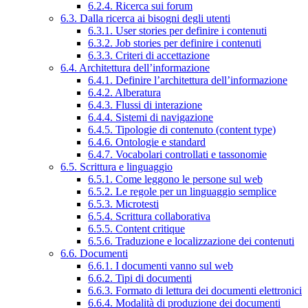
6.2.4. Ricerca sui forum
6.3. Dalla ricerca ai bisogni degli utenti
6.3.1. User stories per definire i contenuti
6.3.2. Job stories per definire i contenuti
6.3.3. Criteri di accettazione
6.4. Architettura dell’informazione
6.4.1. Definire l’architettura dell’informazione
6.4.2. Alberatura
6.4.3. Flussi di interazione
6.4.4. Sistemi di navigazione
6.4.5. Tipologie di contenuto (content type)
6.4.6. Ontologie e standard
6.4.7. Vocabolari controllati e tassonomie
6.5. Scrittura e linguaggio
6.5.1. Come leggono le persone sul web
6.5.2. Le regole per un linguaggio semplice
6.5.3. Microtesti
6.5.4. Scrittura collaborativa
6.5.5. Content critique
6.5.6. Traduzione e localizzazione dei contenuti
6.6. Documenti
6.6.1. I documenti vanno sul web
6.6.2. Tipi di documenti
6.6.3. Formato di lettura dei documenti elettronici
6.6.4. Modalità di produzione dei documenti