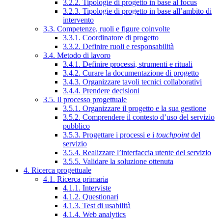
3.2.2. Tipologie di progetto in base al focus
3.2.3. Tipologie di progetto in base all’ambito di
intervento
3.3. Competenze, ruoli e figure coinvolte
3.3.1. Coordinatore di progetto
3.3.2. Definire ruoli e responsabilità
3.4. Metodo di lavoro
3.4.1. Definire processi, strumenti e rituali
3.4.2. Curare la documentazione di progetto
3.4.3. Organizzare tavoli tecnici collaborativi
3.4.4. Prendere decisioni
3.5. Il processo progettuale
3.5.1. Organizzare il progetto e la sua gestione
3.5.2. Comprendere il contesto d’uso del servizio
pubblico
3.5.3. Progettare i processi e i
touchpoint
del
servizio
3.5.4. Realizzare l’interfaccia utente del servizio
3.5.5. Validare la soluzione ottenuta
4. Ricerca progettuale
4.1. Ricerca primaria
4.1.1. Interviste
4.1.2. Questionari
4.1.3. Test di usabilità
4.1.4. Web analytics