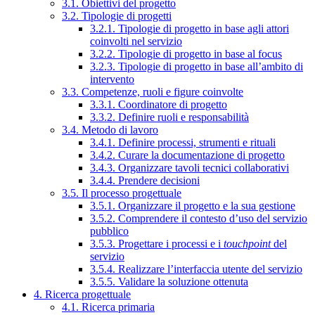
3.1. Obiettivi del progetto
3.2. Tipologie di progetti
3.2.1. Tipologie di progetto in base agli attori
coinvolti nel servizio
3.2.2. Tipologie di progetto in base al focus
3.2.3. Tipologie di progetto in base all’ambito di
intervento
3.3. Competenze, ruoli e figure coinvolte
3.3.1. Coordinatore di progetto
3.3.2. Definire ruoli e responsabilità
3.4. Metodo di lavoro
3.4.1. Definire processi, strumenti e rituali
3.4.2. Curare la documentazione di progetto
3.4.3. Organizzare tavoli tecnici collaborativi
3.4.4. Prendere decisioni
3.5. Il processo progettuale
3.5.1. Organizzare il progetto e la sua gestione
3.5.2. Comprendere il contesto d’uso del servizio
pubblico
3.5.3. Progettare i processi e i
touchpoint
del
servizio
3.5.4. Realizzare l’interfaccia utente del servizio
3.5.5. Validare la soluzione ottenuta
4. Ricerca progettuale
4.1. Ricerca primaria