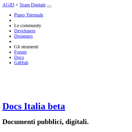
AGID
+
Team Digitale
Piano Triennale
Le community
Developers
Designers
Gli strumenti
Forum
Docs
GitHub
Docs Italia
beta
Documenti pubblici, digitali.