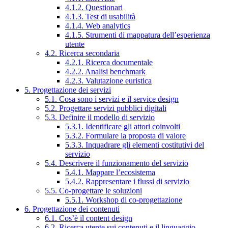
4.1.2. Questionari
4.1.3. Test di usabilità
4.1.4. Web analytics
4.1.5. Strumenti di mappatura dell’esperienza
utente
4.2. Ricerca secondaria
4.2.1. Ricerca documentale
4.2.2. Analisi benchmark
4.2.3. Valutazione euristica
5. Progettazione dei servizi
5.1. Cosa sono i servizi e il service design
5.2. Progettare servizi pubblici digitali
5.3. Definire il modello di servizio
5.3.1. Identificare gli attori coinvolti
5.3.2. Formulare la proposta di valore
5.3.3. Inquadrare gli elementi costitutivi del
servizio
5.4. Descrivere il funzionamento del servizio
5.4.1. Mappare l’ecosistema
5.4.2. Rappresentare i flussi di servizio
5.5. Co-progettare le soluzioni
5.5.1. Workshop di co-progettazione
6. Progettazione dei contenuti
6.1. Cos’è il content design
6.2. Ricerca utente sui contenuti e il linguaggio