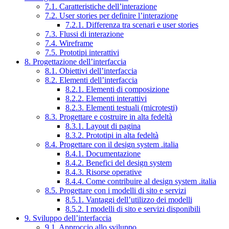
7.1. Caratteristiche dell’interazione
7.2. User stories per definire l’interazione
7.2.1. Differenza tra scenari e user stories
7.3. Flussi di interazione
7.4. Wireframe
7.5. Prototipi interattivi
8. Progettazione dell’interfaccia
8.1. Obiettivi dell’interfaccia
8.2. Elementi dell’interfaccia
8.2.1. Elementi di composizione
8.2.2. Elementi interattivi
8.2.3. Elementi testuali (microtesti)
8.3. Progettare e costruire in alta fedeltà
8.3.1. Layout di pagina
8.3.2. Prototipi in alta fedeltà
8.4. Progettare con il design system .italia
8.4.1. Documentazione
8.4.2. Benefici del design system
8.4.3. Risorse operative
8.4.4. Come contribuire al design system .italia
8.5. Progettare con i modelli di sito e servizi
8.5.1. Vantaggi dell’utilizzo dei modelli
8.5.2. I modelli di sito e servizi disponibili
9. Sviluppo dell’interfaccia
9.1. Approccio allo sviluppo