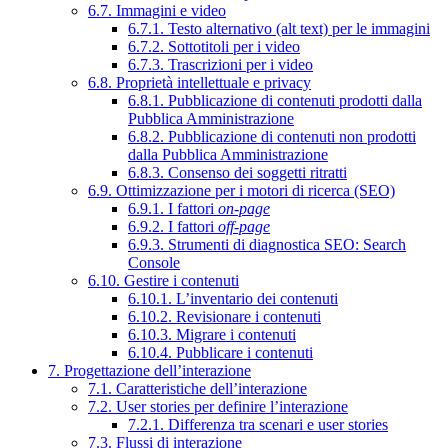
6.7. Immagini e video
6.7.1. Testo alternativo (alt text) per le immagini
6.7.2. Sottotitoli per i video
6.7.3. Trascrizioni per i video
6.8. Proprietà intellettuale e privacy
6.8.1. Pubblicazione di contenuti prodotti dalla
Pubblica Amministrazione
6.8.2. Pubblicazione di contenuti non prodotti
dalla Pubblica Amministrazione
6.8.3. Consenso dei soggetti ritratti
6.9. Ottimizzazione per i motori di ricerca (SEO)
6.9.1. I fattori
on-page
6.9.2. I fattori
off-page
6.9.3. Strumenti di diagnostica SEO: Search
Console
6.10. Gestire i contenuti
6.10.1. L’inventario dei contenuti
6.10.2. Revisionare i contenuti
6.10.3. Migrare i contenuti
6.10.4. Pubblicare i contenuti
7. Progettazione dell’interazione
7.1. Caratteristiche dell’interazione
7.2. User stories per definire l’interazione
7.2.1. Differenza tra scenari e user stories
7.3. Flussi di interazione