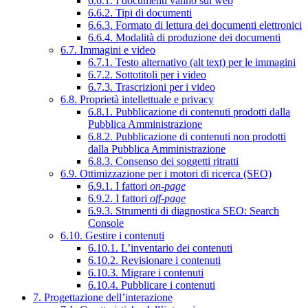
6.6.1. I documenti vanno sul web
6.6.2. Tipi di documenti
6.6.3. Formato di lettura dei documenti elettronici
6.6.4. Modalità di produzione dei documenti
6.7. Immagini e video
6.7.1. Testo alternativo (alt text) per le immagini
6.7.2. Sottotitoli per i video
6.7.3. Trascrizioni per i video
6.8. Proprietà intellettuale e privacy
6.8.1. Pubblicazione di contenuti prodotti dalla
Pubblica Amministrazione
6.8.2. Pubblicazione di contenuti non prodotti
dalla Pubblica Amministrazione
6.8.3. Consenso dei soggetti ritratti
6.9. Ottimizzazione per i motori di ricerca (SEO)
6.9.1. I fattori
on-page
6.9.2. I fattori
off-page
6.9.3. Strumenti di diagnostica SEO: Search
Console
6.10. Gestire i contenuti
6.10.1. L’inventario dei contenuti
6.10.2. Revisionare i contenuti
6.10.3. Migrare i contenuti
6.10.4. Pubblicare i contenuti
7. Progettazione dell’interazione